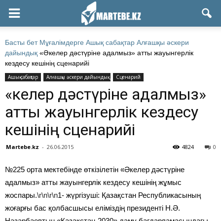
Басты бет
Мұғалімдерге
Ашық сабақтар
Алғашқы әскери
дайындық
«Әкелер дәстүріне адалмыз» атты жауынгерлік
кездесу кешінің сценарийі
Ашық сабақтар
Алғашқы әскери дайындық
Сценарий
«Әкелер дәстүріне адалмыз»
атты жауынгерлік кездесу
кешінің сценарийі
Martebe.kz
-
26.06.2015
4824
0
№225 орта мектебінде өткізілетін «Әкелер дәстүріне
адалмыз» атты жауынгерлік кездесу кешінің жұмыс
жоспары.
\r\n\r\n
1- жүргізуші: Қазақстан Республикасының
жоғарғы бас қолбасшысы еліміздің президенті Н.Ә.
Назарбаевтың «Қазақстан-2030» даму бағдарламасындағы