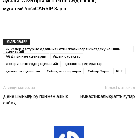
ауылы №225 орта мектептің АӘд пәнінің
мұғалімі
\r\n\r\n
САБЫР Зәріп
ІЛМЕКСӨЗДЕР
«Әкелер дәстүріне адалмыз» атты жауынгерлік кездесу кешінің
сценарийі
АӘД пәнінен сценарий
Ашық сабақтар
Әскери кештердің сценарийі
қазақша рефераттар
қазақша сценарий
Сабақ жоспарлары
Сабыр Зәріп
ҰБТ
Алдыңғы материал
Келесі материал
Дене шынықтыру пәнінен ашық
Гимнастикалық жаттығулар
сабақ