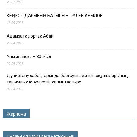
20.07.2025
КЕҢЕС ОДАҒЫНЫҢ БАТЫРЫ – ТӨЛЕН ҚАБЫЛОВ
18.05.2025
Адамзатқа ортақ Абай
29.04.2025
Ұлы жеңіске – 80 жыл
29.04.2025
Дүниетану сабақтарында бастауыш сынып оқушыларының
танымдық іс-әрекетін қалыптастыру
07.04.2025
Жарнама
Онлайн олимпиадаға қатысыңыз