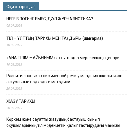
Оқи отырыңыз!
НЕГЕ БЛОГИНГ ЕМЕС, ДӘЛ ЖУРНАЛИСТИКА?
05.07.2026
ТІЛ – ҰЛТТЫҢ ТАРИХЫ МЕН ТАҒДЫРЫ (шығарма)
10.09.2025
«АНА ТІЛІМ – АЙБЫНЫМ» атты тілдер мерекесінің сценариі
10.09.2025
Развитие навыков письменной речи у младших школьников:
актуальные подходы и методики
20.07.2025
ЖАЗУ ТАРИХЫ
20.07.2025
Көркем және сауатты жазудың бастауыш сынып
оқушыларының тіл мәдениетін қалыптастырудағы маңызы