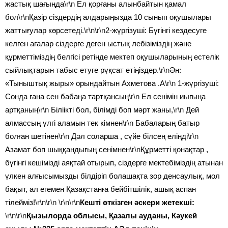
жастық шағыңда
\r\n
Ел қорғаны алынбайтын қамал
бол
\r\n
Қазір сіздердің алдарыңызда 10 сынып оқушылары
жаттығулар көрсетеді.
\r\n\r\n
2-жүргізуші: Бүгінгі кездесуге
келген ағалар сіздерге деген ыстық лебізіміздің және
құрметтіміздің белгісі ретінде мектеп оқушыларының естелік
сыйлықтарын табыс етуге рұқсат етіңіздер.
\r\n
Ән:
«Тыныштық жыры» орындайтын Ахметова .А
\r\n
1-жүргізуші:
Сонда ғана сен бабаңа тартқансың
\r\n
Ел сенімін иығыңа
артқаның
\r\n
Біліікті бол, білімді боп мәрт жаны,
\r\n
Дей
алмассың үлгі аламын тек кімнен
\r\n
Бабаларың батыр
болған шетінен
\r\n
Дәл соларша , сүйе білсең еліңді
\r\n
Азамат боп шыққандығың сенімнен
\r\n
Құрметті қонақтар ,
бүгінгі кешімізді аяқтай отырып, сіздерге мектебіміздің атынан
үлкен алғысымызды білдіріп болашақта зор денсаулық, мол
бақыт, ал егемен Қазақстанға бейбітшілік, ашық аспан
тілейміз!
\r\n\r\n \r\n\r\n
Кешті өткізген әскери жетекші:
\r\n\r\n
Қызылорда облысы, Қазалы ауданы, Кәукей