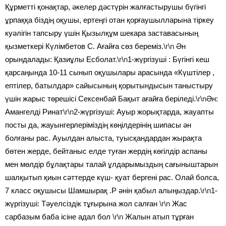
Құрметті қонақтар, әкелер дәстүрін жалғастырушы бүгінгі
ұрпаққа біздің оқушы, ертеңгі отан қорғаушылларына тіркеу
куәлігін тапсыру үшін Қызылқұм шекара заставасының
қызметкері Күлімбетов С. Ағайға сөз береміз.
\r\n
Ән
орындалады: Қазиұлы Есболат.
\r\n
1-жүргізуші : Бүгінгі кеш
қарсаңында 10-11 сынып оқушылары арасында «Күштілер ,
ептілер, батылдар» сайысының қорытындысын таныстыру
үшін жарыс төрешісі Сексенбай Бақыт ағайға беріледі.
\r\n
Ән:
Амангелді Ринат
\r\n
2-жүргізуші: Ауыр жорықтарда, жауапты
посты да, жауынгерлеріміздің көңілдерінің шипасы ән
болғаны рас. Ауылдан алыста, туысқандардан жырақта
бөтен жерде, бейтаныс елде туған жердің көгілдір аспаны
мен мөлдір бұлақтары талай ұлдарымыздың сағыныштарын
шалқытып қиын сәттерде күш- қуат бергені рас. Олай болса,
7 класс оқушысы Шамшырақ .Р әнін қабыл алыңыздар.
\r\n
1-
жүргізуші: Тәуелсіздік тұғырына жол салған
\r\n
Жас
сарбазым баба ісіне адал бол
\r\n
Жалын атып тұрған