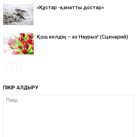
«Құстар -қанатты достар»
Қош келдің – әз Наурыз! (Сценарий)
ПІКІР ҚАЛДЫРУ