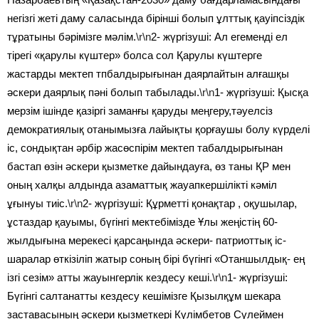
негізгі жеті даму саласында бірінші болып ұлттық қауіпсіздік
тұратыны бәрімізге мәлім.
\r\n
2- жүргізуші: Ал егеменді ел
тірегі «қарулы күштер» болса сол Қарулы күштерге
жастарды мектеп тпбалдырығынан даярлайтын алғашқы
әскери даярлық пәні болып табылады.
\r\n
1- жүргізуші: Қысқа
мерзім ішінде қазіргі заманғы қаруды меңгеру,тәуелсіз
демократиялық отанымызға лайықты қорғаушы болу күрделі
іс, сондықтан әрбір жасөспірім мектеп табалдырығынан
бастап өзін әскери қызметке дайындауға, өз таны ҚР мен
оның халқы алдында азаматтық жауапкершілікті кәміл
ұғынуы тиіс.
\r\n
2- жүргізуші: Құрметті қонақтар , оқушылар,
ұстаздар қауымы, бүгінгі мектебімізде Ұлы жеңістің 60-
жылдығына мерекесі қарсаңында әскери- патриоттық іс-
шаралар өткізіліп жатыр соның бірі бүгінгі «Отаншылдық- ең
ізгі сезім» атты жауынгерлік кездесу кеші.
\r\n
1- жүргізуші:
Бүгінгі салтанатты кездесу кешімізге Қызылқұм шекара
заставасының әскери қызметкері Күлімбетов Сүлеймен