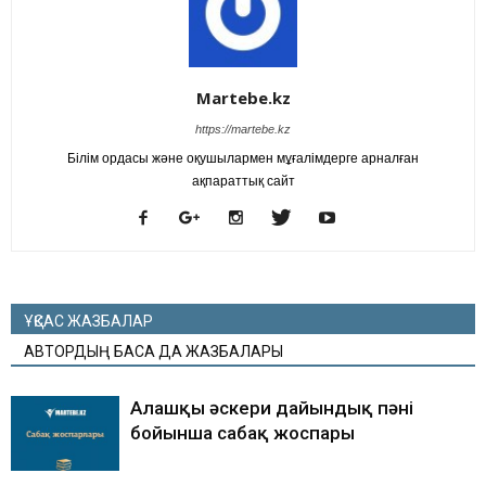
Martebe.kz
https://martebe.kz
Білім ордасы және оқушылармен мұғалімдерге арналған
ақпараттық сайт
ҰҚСАС ЖАЗБАЛАР
АВТОРДЫҢ БАСҚА ДА ЖАЗБАЛАРЫ
Алғашқы әскери дайындық пәні
бойынша сабақ жоспары