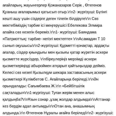
ағайларың, жауынгерлер Қожаназаров Серік , Өтегенов
Қуаныш ағаларымыз қатысып отыр.
\r\n
2- жүргізуші: Бүгінгі
кешті ашу үшін сіздерге деген тілегін білдіруге
\r\n
Сөз
мектебіміздің тәрбие ісі меңгерушісі Ебелекова Элмира
апайға сөз кезегін береміз.
\r\n
1- жүргізуші: Баяндама
«Патриоттық: тәрбие- негізгі мектепте»
\r\n
Асамадин Т 10
сынып оқушысы
\r\n
2-жүргізуші: Құрметті қонақтар, ардақты
ағалар, сіздер қиындығы мен қызығы қатар жүретін әскери
қызметте жүрсіздер,
\r\n
біреулеріңіз мерзімді әскери
қызметкеріңізді абыроймен атқарып қайтыңыздар дейміз.
Келесі сөз кезегі Қызылқұм шекара заставасының әскери
қызметкері Күлімбетов С. Ағайларыңа беріледі.
\r\n
Ән
орындалады: Сағымбаева Ж.
\r\n
«Бейбітшілік
сақталады»
\r\n
1-жүргізуші: Туған жерім менен алыс
қалдыңба?
\r\n
Ұзын сонар ,ұзақ жолдар алдымда
\r\n
Аттанар
кез бердім адал антымды
\r\n
Отан ана, анашымның
алдында.
\r\n
Өтегенов Нұралы ағайға беріледі
\r\n
2- жүргізуші: