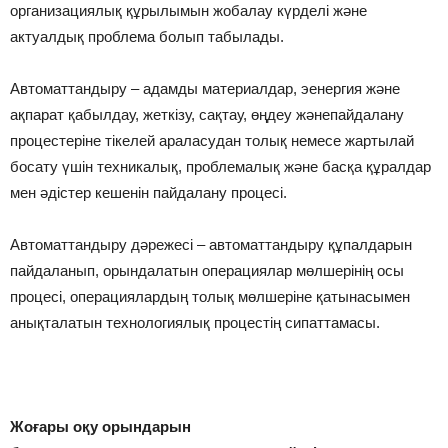
организациялық құрылымын жобалау күрделі және
актуалдық проблема болып табылады.
Автоматтандыру – адамды материалдар, эенергия және
ақпарат қабылдау, жеткізу, сақтау, өңдеу жәнепайдалану
процестеріне тікелей араласудан толық немесе жартылай
босату үшін техникалық, проблемалық және басқа құралдар
мен әдістер кешенін пайдалану процесі.
Автоматтандыру дәрежесі – автоматтандыру құпалдарын
пайдаланып, орындалатын операциялар мөлшерінің осы
процесі, операциялардың толық мөлшеріне қатынасымен
анықталатын технологиялық процестің сипаттамасы.
Жоғары оқу орындарын