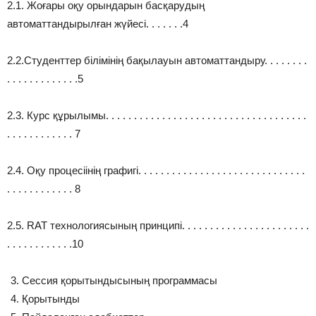
2.1. Жоғары оқу орындарын басқарудың
автоматтандырылған жүйесі. . . . . . .4
2.2.Студенттер білімінің бақылауын автоматтандыру. . . . . . . .
. . . . . . . . . . . . .5
2.3. Курс құрылымы. . . . . . . . . . . . . . . . . . . . . . . . . . . . . . . . . . . .
. . . . . . . . . . . . 7
2.4. Оқу процесіінің графигі. . . . . . . . . . . . . . . . . . . . . . . . . . . . . .
. . . . . . . . . . . . 8
2.5. RAT технологиясының принципі. . . . . . . . . . . . . . . . . . . . . . .
. . . . . . . . . . . .10
Сессия қорытындысының программасы
Қорытынды