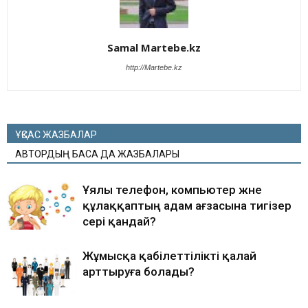
Samal Martebe.kz
http://Martebe.kz
ҰҚСАС ЖАЗБАЛАР
АВТОРДЫҢ БАСҚА ДА ЖАЗБАЛАРЫ
Ұялы телефон, компьютер және
құлаққаптың адам ағзасына тигізер
әсері қандай?
Жұмысқа қабілеттілікті қалай
арттыруға болады?