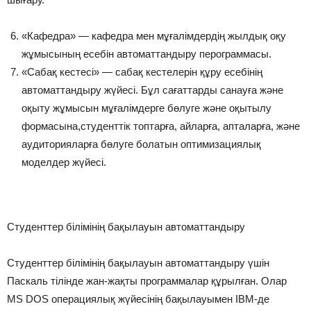
«Кафедра» — кафедра мен мұғалімдердің жылдық оқу
жұмысының есебін автоматтандыру перограммасы.
«Сабақ кестесі» — сабақ кестелерін құру есебінің
автоматтандыру жүйесі. Бұл сағаттарды санауға және
оқыту жұмысын мұғалімдерге бөлуге және оқытылу
формасына,студенттік топтарға, айларға, апталарға, және
аудиторияларға бөлуге болатын оптимизациялық
моделдер жүйесі.
Студенттер білімінің бақылауын автоматтандыру
Студенттер білімінің бақылауын автоматтандыру үшін
Паскаль тілінде жан-жақты программалар құрылған. Олар
MS DOS операциялық жүйесінің бақылауымен IBM-де