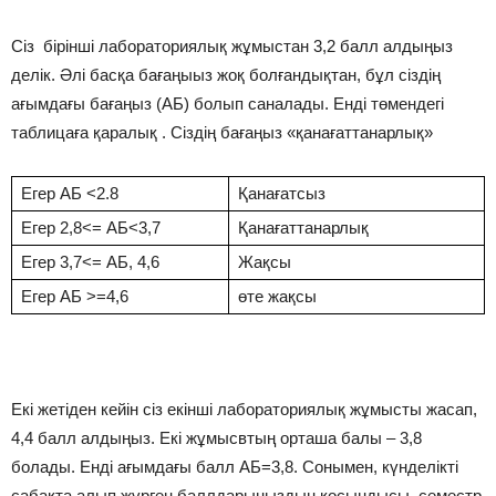
Сіз бірінші лабораториялық жұмыстан 3,2 балл алдыңыз
делік. Әлі басқа бағаңыыз жоқ болғандықтан, бұл сіздің
ағымдағы бағаңыз (АБ) болып саналады. Енді төмендегі
таблицаға қаралық . Сіздің бағаңыз «қанағаттанарлық»
Егер АБ <2.8
Қанағатсыз
Егер 2,8<= АБ<3,7
Қанағаттанарлық
Егер 3,7<= АБ, 4,6
Жақсы
Егер АБ >=4,6
өте жақсы
Екі жетіден кейін сіз екінші лабораториялық жұмысты жасап,
4,4 балл алдыңыз. Екі жұмысвтың орташа балы – 3,8
болады. Енді ағымдағы балл АБ=3,8. Сонымен, күнделікті
сабақта алып жүрген баллдарыңыздың қосындысы, семестр