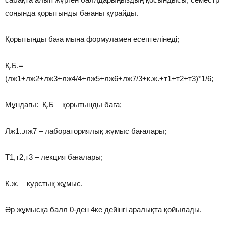
соңында қорытынды бағаны құрайды.
Қорытынды баға мына формуламен есептелінеді;
Қ.Б.=
(лж1+лж2+лж3+лж4/4+лж5+лж6+лж7/3+к.ж.+т1+т2+т3)*1/6;
Мұндағы: Қ.Б – қорытынды баға;
Лж1..лж7 – лабораториялық жұмыс бағалары;
Т1,т2,т3 – лекция бағалары;
К.ж. – курстық жұмыс.
Әр жұмысқа балл 0-ден 4ке дейінгі аралықта қойылады.