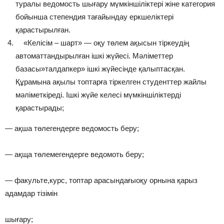
туралы ведомость шығару мүмкіншіліктері жіне категория
бойынша степендия тағайындау еркшеліктері
қарастырылған.
«Келісім – шарт» — оқу төлем ақысын тіркеудің
автоматтандырылған ішкі жүйесі. Мәліметтер
базасы»талдапкер» ішкі жүйесінде қалыптасқан.
Құрамына ақылы топтарға тіркелген студенттер жайлы
мәліметкіреді. Ішкі жүйе келесі мүмкіншіліктерді
қарастырады;
— ақша төлегендерге ведомость беру;
— ақща төлемегендерге ведомоть беру;
— факульте,курс, топтар арасындағыоқу орнына қарыз
адамдар тізімін
шығару;