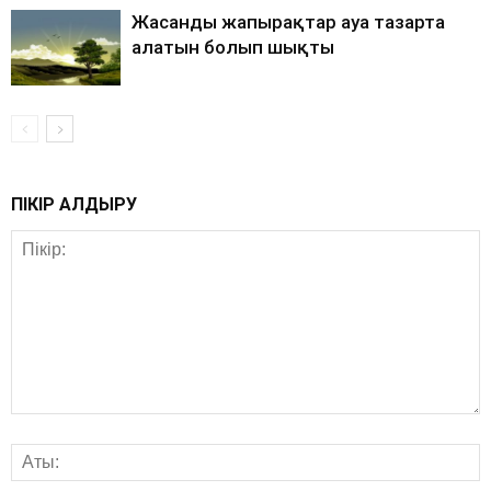
Жасанды жапырақтар ауа тазарта
алатын болып шықты
ПІКІР ҚАЛДЫРУ