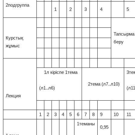
2подгруппа
1
2
3
4
5
Тапсырма
Курстық
беру
жұмыс
1л кіріспе 1тема
3те
2тема (л7..л10)
(л1..л6)
(л11
Лекция
1
2
3
4
5
6
7
8
9
10
11
1теманы
0,95