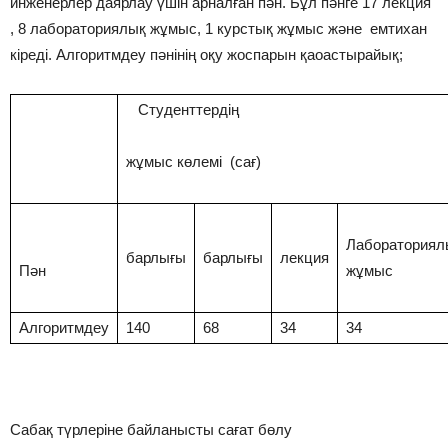
инженерлер даярлау үшін арналған пән. Бұл пәнге 17 лекция
, 8 лабораториялық жұмыс, 1 курстық жұмыс және емтихан
кіреді. Алгоритмдеу пәнінің оқу жоспарын қаоастырайық;
Студенттердің
жұмыс көлемі (сағ)
Лаборатория
барлығы
барлығы
лекция
Пән
жұмыс
Алгоритмдеу
140
68
34
34
Сабақ түрлеріне байланысты сағат бөлу