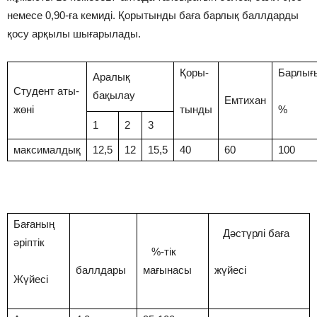
немесе 0,90-ға кемиді. Қорытынды баға барлық баллдарды
қосу арқылы шығарылады.
Қоры-
Барлығ
Аралық
Студент аты-
бақылау
Емтихан
жөні
тынды
%
1
2
3
максималдық
12,5
12
15,5
40
60
100
Бағаның
Дәстүрлі баға
әріптік
%-тік
баллдары
мағынасы
жүйесі
Жүйесі