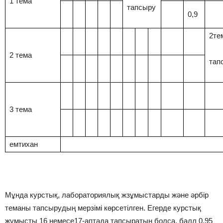
1 тема
тапсыру
0,9
2те
2 тема
тап
3 тема
емтихан
Мұнда курстық, лабораториялық жзұмыстарды және әрбір
теманы тапсырудың мерзімі көрсетілген. Егерде курстық
жұмысты 16 немесе17-аптада тапсыратын болса, балл 0,95