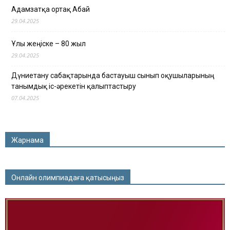
Адамзатқа ортақ Абай
29.04.2025
Ұлы жеңіске – 80 жыл
29.04.2025
Дүниетану сабақтарында бастауыш сынып оқушыларының
танымдық іс-әрекетін қалыптастыру
07.04.2025
Жарнама
Онлайн олимпиадаға қатысыңыз