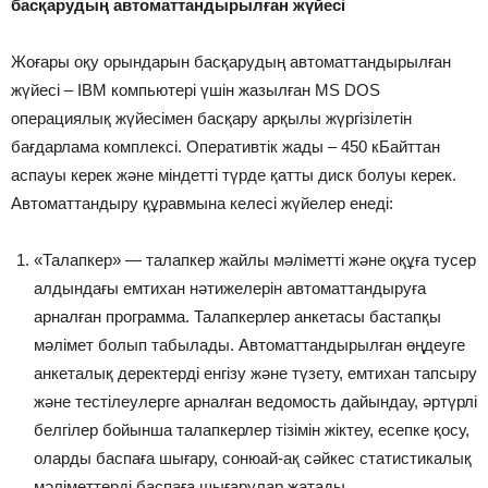
басқарудың автоматтандырылған жүйесі
Жоғары оқу орындарын басқарудың автоматтандырылған
жүйесі – IBM компьютері үшін жазылған MS DOS
операциялық жүйесімен басқару арқылы жүргізілетін
бағдарлама комплексі. Оперативтік жады – 450 кБайттан
аспауы керек және міндетті түрде қатты диск болуы керек.
Автоматтандыру құравмына келесі жүйелер енеді:
«Талапкер» — талапкер жайлы мәліметті және оқұға тусер
алдындағы емтихан нәтижелерін автоматтандыруға
арналған программа. Талапкерлер анкетасы бастапқы
мәлімет болып табылады. Автоматтандырылған өңдеуге
анкеталық деректерді енгізу және түзету, емтихан тапсыру
және тестілеулерге арналған ведомость дайындау, әртүрлі
белгілер бойынша талапкерлер тізімін жіктеу, есепке қосу,
оларды баспаға шығару, сонюай-ақ сәйкес статистикалық
мәліметтерді баспаға шығарулар жатады.