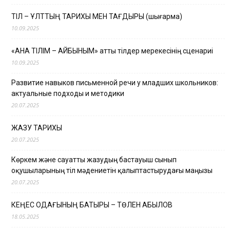
ТІЛ – ҰЛТТЫҢ ТАРИХЫ МЕН ТАҒДЫРЫ (шығарма)
10.09.2025
«АНА ТІЛІМ – АЙБЫНЫМ» атты тілдер мерекесінің сценариі
10.09.2025
Развитие навыков письменной речи у младших школьников:
актуальные подходы и методики
20.07.2025
ЖАЗУ ТАРИХЫ
20.07.2025
Көркем және сауатты жазудың бастауыш сынып
оқушыларының тіл мәдениетін қалыптастырудағы маңызы
20.07.2025
КЕҢЕС ОДАҒЫНЫҢ БАТЫРЫ – ТӨЛЕН ҚАБЫЛОВ
18.05.2025