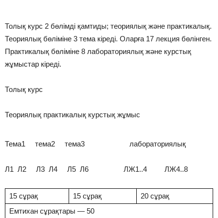
Толық курс 2 бөлімді қамтиды; теориялық және практикалық.
Теориялық бөліміне 3 тема кіреді. Оларға 17 лекция бөлінген.
Практикалық бөліміне 8 лабораториялық және курстық
жұмыстар кіреді.
Толық курс
Теориялық практикалық курстық жұмыс
Тема1 тема2 тема3 лабораториялық
Л1 Л2 Л3 Л4 Л5 Л6 ЛЖ1..4 ЛЖ4..8
15 сұрақ
15 сұрақ
20 сұрақ
Емтихан сұрақтары — 50