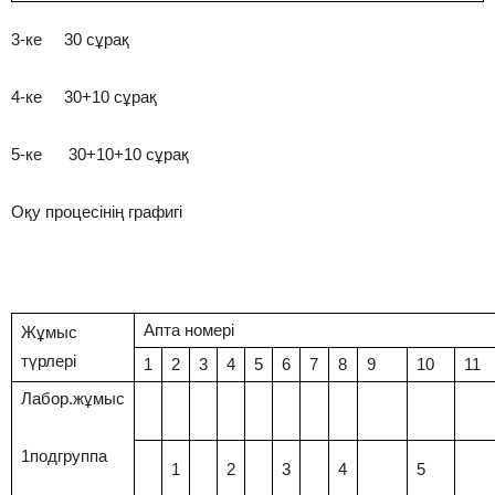
3-ке 30 сұрақ
4-ке 30+10 сұрақ
5-ке 30+10+10 сұрақ
Оқу процесінің графигі
Апта номері
Жұмыс
түрлері
1
2
3
4
5
6
7
8
9
10
11
Лабор.жұмыс
1подгруппа
1
2
3
4
5