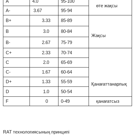
А
4.0
95-100
өте жақсы
A-
3.67
95-94
B+
3.33
85-89
B
3.0
80-84
Жақсы
B-
2.67
75-79
C+
2.33
70-74
C
2.0
65-69
C-
1.67
60-64
D+
1.33
55-59
Қанағаттанарлық
D
1.0
50-54
F
0
0-49
қанағатсыз
RAT технологиясының принципі