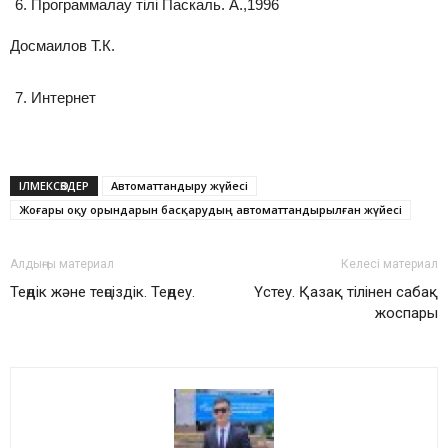
Программалау тілі Паскаль. А.,1996
Досмаилов Т.К.
Интернет
ІЛМЕКСӨЗДЕР
Автоматтандыру жүйесі
Жоғары оқу орындарын басқарудың автоматтандырылған жүйесі
Алдыңғы материал
Келесі материал
Теңдік және теңсіздік. Теңдеу.
Үстеу. Қазақ тілінен сабақ
жоспары