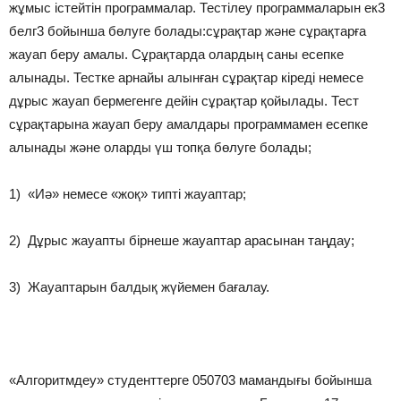
жұмыс істейтін программалар. Тестілеу программаларын ек3
белг3 бойынша бөлуге болады:сұрақтар және сұрақтарға
жауап беру амалы. Сұрақтарда олардың саны есепке
алынады. Тестке арнайы алынған сұрақтар кіреді немесе
дұрыс жауап бермегенге дейін сұрақтар қойылады. Тест
сұрақтарына жауап беру амалдары программамен есепке
алынады және оларды үш топқа бөлуге болады;
1) «Иә» немесе «жоқ» типті жауаптар;
2) Дұрыс жауапты бірнеше жауаптар арасынан таңдау;
3) Жауаптарын балдық жүйемен бағалау.
«Алгоритмдеу» студенттерге 050703 мамандығы бойынша