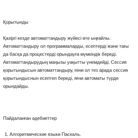
Қорытынды
Қазіргі кезде автоматтандыру жүйесі өте ыңғайлы.
Автоматтандыру ол программаларды, есептерді және тағы
да басқа да процестерді орындауға мүмкіндік береді.
Автоматтандырудың маңызы уақытты үнемдейді. Сессия
қорытындысын автоматтандыру, ғяни ол тез арада сессия
қорытындыснын есептеп береді, яғни автоматы түрде
орындайды.
Пайдаланған әдебиеттер
Алгоритмические языки Паскаль.