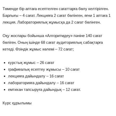
Төменде бір аптаға есептелген сағаттарға бөлу келтірілген.
Барлығы – 4 сағат. Лекцияға 2 сағат бөлінген, яғни 1 аптаға 1
лекция. Лабораториялық жұмысқа да 2 сағат бөлінген.
Оқу жоспары бойынша «Алгоритмдеу» пәніне 140 сағат
бөліген. Оның ішінде 68 сағат аудиториялық сабақтарға
кетеді. Өзіндік жұмыс көлемі – 72 сағат;
курстық жұмыс – 26 сағат
графиеалық есептеу жұмысы – 10 сағат
лекцияға дайындалу – 16 сағат
лабораторияға дайындалу – 16 сағат
емтихан тапсыруға дайындық – 12 сағат.
Курс құрылымы