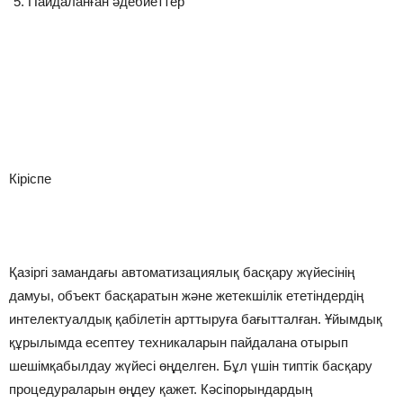
Пайдаланған әдебиеттер
Кіріспе
Қазіргі замандағы автоматизациялық басқару жүйесінің
дамуы, объект басқаратын және жетекшілік ететіндердің
интелектуалдық қабілетін арттыруға бағытталған. Ұйымдық
құрылымда есептеу техникаларын пайдалана отырып
шешімқабылдау жүйесі өңделген. Бұл үшін типтік басқару
процедураларын өңдеу қажет. Кәсіпорындардың