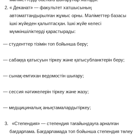
« Деканат» — факультет хатшысының
автоматтандырылған жұмыс орны. Мәліметтер базасы
ішкі жүйеден қалыптасқан. Ішкі жүйе келесі
мүмкіншіліктерді қарастырады:
— студенттер тізімін топ бойынша беру;
— сабаққа қатысуын тіркеу және қатысубланктерін беру;
— сынақ-емтихан ведомостін шығару;
— сессия нәтижелерін тіркеу және жазу;
— медщициналық анықтамалардытіркеу;
«Степендия» — степендия тағайындауға арналған
бағдарлама. Бағдарламада топ бойынша степендия төлеу