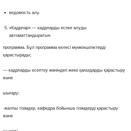
ведомость алу.
«Кадрлар» — кадрларды еспке алуды
автоматтандыратын
программа. Бұл программа келесі мүмкіншіліктерді
қарастырады;
— кадрларды есептеу жөніндегі жеке қағаздарды қарастыру
және
шығару;
-жалпы тізімдер, кафедра бойынша тізімдерді қарастыру
және
шығару.