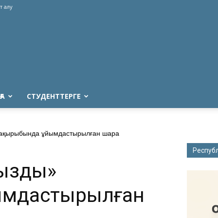
т алу
ҒА
СТУДЕНТТЕРГЕ
ақырыбында ұйымдастырылған шара
Респуб
ңызды»
ымдастырылған