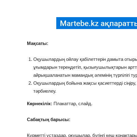
Мақсаты:
Оқушылардың ойлау қабілеттерін дамыта отыр
ұғымдарын тереңдетіп, қызығушылықтарын арт
айрықшаланатын мамандық әлемінің түрлілігі ту
Оқушылардың бойына жақсы қасиеттерді сіңіру, 
тәрбиелеу.
Көрнекілік:
Плакаттар, слайд.
Сабақтың барысы:
Құрметті ұстаздар, оқушылар, бүгінгі кеш қонақта