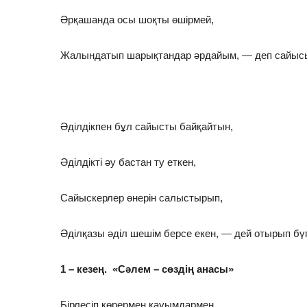
Әрқашанда осы шоқты өшірмей,
Жалындатып шарықтандар әрдайым, — деп сайыс
Әділдікпен бұл сайысты байқайтын,
Әділдікті әу бастан ту еткен,
Сайыскерлер өнерін салыстырып,
Әділқазы әділ шешім берсе екен, — дей отырып бүг
1 – кезең. «Сәлем – сөздің анасы»
Бірлесіп көрермен қауымдармен,