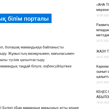
«АНА Т
мерекес
10.09.202
Развити
младши
методи
20.07.202
ып, болашақ мамандыққа байланысты
ЖАЗУ 
тыру. Жұмыстың мазмұнымен, мағынасымен
20.07.202
ралы түсінік қалыптастыру.
мамандық таңдай білуге, еңбексүйгіштікке
Көркем
сынып 
қалыпт
20.07.202
КЕҢЕС
ҚАБЫЛО
18.05.202
ры! Бүгінгі «Бар мамандық маңызды» атты кешке