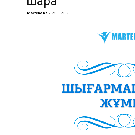
шара
Martebe.kz
-
28.05.2019