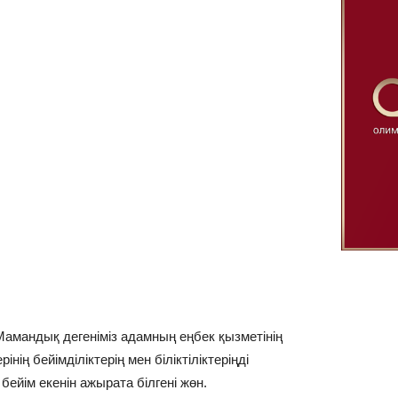
 Мамандық дегеніміз адамның еңбек қызметінің
нің бейімділіктерің мен біліктіліктеріңді
бейім екенін ажырата білгені жөн.