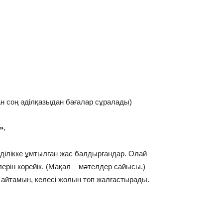
ан соң әділқазыдан бағалар сұралады)
».
ділікке ұмтылған жас балдырғандар. Олай
йлерін көрейік. (Мақал – мәтелдер сайысы.)
айтамын, келесі жолын топ жалғастырады.