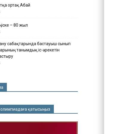
тқа ортақ Абай
5
іске – 80 жыл
5
ану сабақтарында бастауыш сынып
арының танымдық іс-әрекетін
астыру
5
ма
 олимпиадаға қатысыңыз