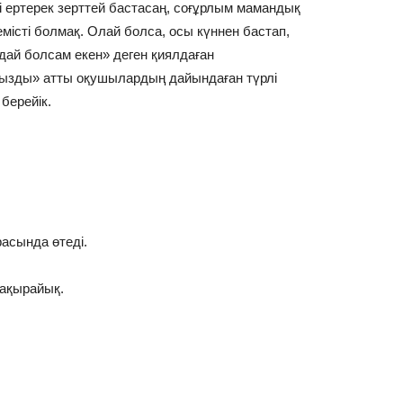
 ертерек зерттей бастасаң, соғұрлым мамандық
місті болмақ. Олай болса, осы күннен бастап,
ай болсам екен» деген қиялдаған
ызды» атты оқушылардың дайындаған түрлі
берейік.
асында өтеді.
шақырайық.