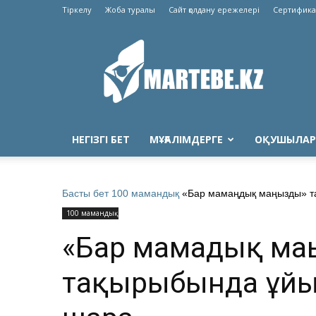
Тіркелу
Жоба туралы
Сайт қолдану ережелері
Сертифика
Martebe.kz
білім
сайты
НЕГІЗГІ БЕТ
МҰҒАЛІМДЕРГЕ
ОҚУШЫЛАР
Басты бет
100 мамандық
«Бар мамаңдық маңызды» т
100 мамандық
«Бар мамаңдық ма
тақырыбында ұй