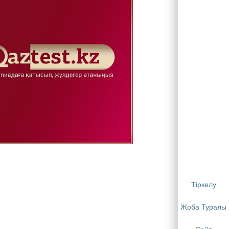
Тіркелу
Жоба Туралы