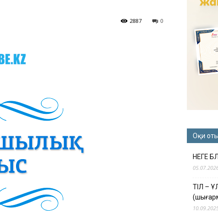
2887
0
Оқи от
НЕГЕ Б
05.07.202
ТІЛ – 
(шығар
10.09.202