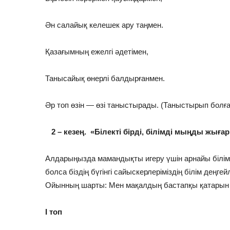
Ән салайық келешек ару таңмен.
Қазағымның ежелгі әдетімен,
Танысайық өнерлі балдырғанмен.
Әр топ өзін — өзі таныстырады. (Таныстырып болғ
2 – кезең. «Білекті бірді, білімді мыңды жығар
Алдарыңызда мамандықты игеру үшін арнайы білім
болса біздің бүгінгі сайыскерлеріміздің білім деңге
Ойынның шарты: Мен мақалдың бастапқы қатарын 
І топ