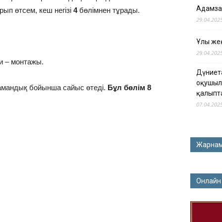
Адамза
ып өтсем, кеш негізі
4
бөлімнен тұрады.
29.04.202
Ұлы жең
29.04.202
 – монтажы.
Дүниет
оқушыл
амандық бойынша сайыс өтеді.
Бұл бөлім 8
қалыпт
07.04.202
Жарна
Онлайн