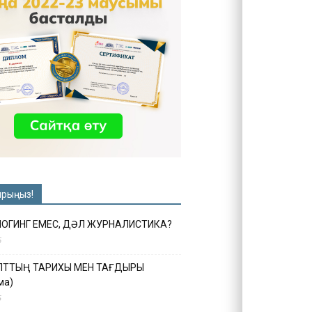
ырыңыз!
ЛОГИНГ ЕМЕС, ДӘЛ ЖУРНАЛИСТИКА?
6
ҰЛТТЫҢ ТАРИХЫ МЕН ТАҒДЫРЫ
ма)
5