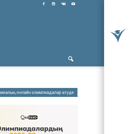
ликалық онлайн олимпиадалар өтуде