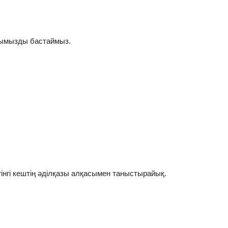
ымызды бастаймыз.
інгі кештің әділқазы алқасымен таныстырайық.