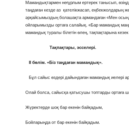
Мамандықтармен неғұрлым ертерек танысып, өзіңді
таңдаған кезде аз қателікжасап, еңбекжолдарың же
әрқайсымыздың болашақта армандаған «Мен осынд
ойларымызды ортаға салайық. «Бар мамандық маң
мамандық туралы білетін өлең, тақпақтарына кезек 
Тақпақтары, эсселері.
ІІ бөлім. «Біз таңдаған мамандық».
Бұл сайыс өздері дайындаған мамандық иелері ар
Олай болса, сайысқа қатысушы топтарды ортаға 
Жүректерде шоқ бар екенін байқадым,
Бойларыңда от бар екенін байқадым.