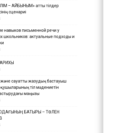
ІЛІМ – АЙБЫНЫМ» атты тілдер
інің сценариі
5
е навыков письменной речи у
х школьников: актуальные подходы и
ки
5
ТАРИХЫ
5
 және сауатты жазудың бастауыш
оқушыларының тіл мәдениетін
астырудағы маңызы
5
 ОДАҒЫНЫҢ БАТЫРЫ – ТӨЛЕН
В
5