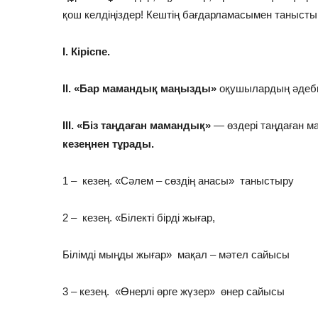
қош келдіңіздер! Кештің бағдарламасымен таныстыр
І.
Кіріспе.
ІІ.
«Бар мамандық маңызды»
оқушылардың әдеби
ІІІ.
«Біз таңдаған мамандық»
— өздері таңдаған м
кезеңнен тұрады.
1 – кезең. «Сәлем – сөздің анасы» таныстыру
2 – кезең. «Білекті бірді жығар,
Білімді мыңды жығар» мақал – мәтел сайысы
3 – кезең. «Өнерлі өрге жүзер» өнер сайысы