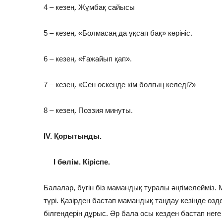
4 – кезең. Жұмбақ сайысы
5 – кезең. «Болмасаң да ұқсап бақ» көрініс.
6 – кезең. «Ғажайып қап».
7 – кезең. «Сен өскенде кім болғың келеді?»
8 – кезең. Поэзия минуты.
ІV. Қорытынды.
І бөлім. Кіріспе.
Балалар, бүгін біз мамандық туралы әңгімелейміз.
түрі. Қазірден бастап мамандық таңдау кезінде өздері
білгендерін дұрыс. Әр бала осы кезден бастап неге 