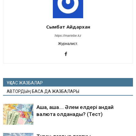
Сымбат Айдархан
https://martebe.kz
Журналист.
ҰҚСАС ЖАЗБАЛАР
АВТОРДЫҢ БАСҚА ДА ЖАЗБАЛАРЫ
Ақша, ақша…. Әлем елдері қандай
валюта қолданады? (Тест)