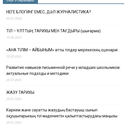
НЕГЕ БЛОГИНГ ЕМЕС, ДӘЛ ЖУРНАЛИСТИКА?
05.07.2026
ТІЛ – ҰЛТТЫҢ ТАРИХЫ МЕН ТАҒДЫРЫ (шығарма)
10.09.2025
«АНА ТІЛІМ – АЙБЫНЫМ» атты тілдер мерекесінің сценариі
10.09.2025
Развитие навыков письменной речи у младших школьников:
актуальные подходы и методики
20.07.2025
ЖАЗУ ТАРИХЫ
20.07.2025
Көркем және сауатты жазудың бастауыш сынып
оқушыларының тіл мәдениетін қалыптастырудағы маңызы
20.07.2025