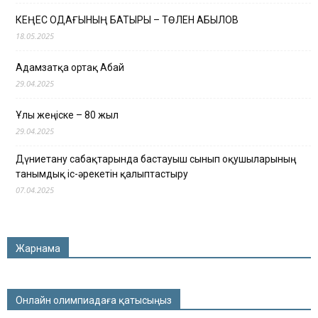
КЕҢЕС ОДАҒЫНЫҢ БАТЫРЫ – ТӨЛЕН ҚАБЫЛОВ
18.05.2025
Адамзатқа ортақ Абай
29.04.2025
Ұлы жеңіске – 80 жыл
29.04.2025
Дүниетану сабақтарында бастауыш сынып оқушыларының
танымдық іс-әрекетін қалыптастыру
07.04.2025
Жарнама
Онлайн олимпиадаға қатысыңыз