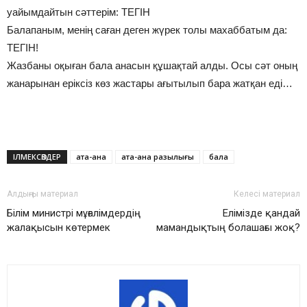
уайымдайтын сәттерім: ТЕГІН
Балапаным, менің саған деген жүрек толы махаббатым да:
ТЕГІН!
Жазбаны оқыған бала анасын құшақтай алды. Осы сәт оның
жанарынан еріксіз көз жастары ағытылып бара жатқан еді…
ІЛМЕКСӨЗДЕР
ата-ана
ата-ана разылығы
бала
Алдыңғы материал
Келесі материал
Білім министрі мұғалімдердің
Елімізде қандай
жалақысын көтермек
мамандықтың болашағы жоқ?