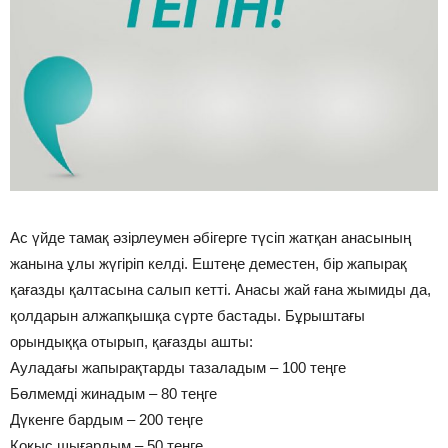
Ас үйде тамақ әзірлеумен әбігерге түсіп жатқан анасының
жанына ұлы жүгіріп келді. Ештеңе деместен, бір жапырақ
қағазды қалтасына салып кетті. Анасы жай ғана жымиды да,
қолдарын алжапқышқа сүрте бастады. Бұрыштағы
орындыққа отырып, қағазды ашты:
Ауладағы жапырақтарды тазаладым – 100 теңге
Бөлмемді жинадым – 80 теңге
Дүкенге бардым – 200 теңге
Қоқыс шығардым – 50 теңге