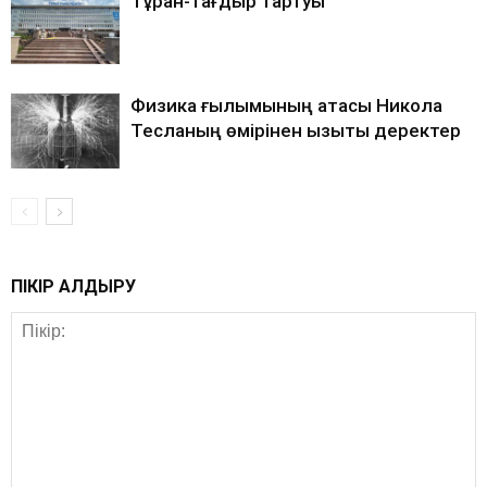
Тұран-тағдыр тартуы
Физика ғылымының атасы Никола
Тесланың өмірінен қызықты деректер
ПІКІР ҚАЛДЫРУ