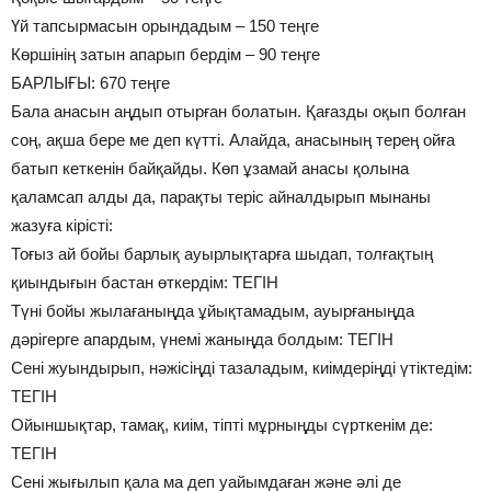
Үй тапсырмасын орындадым – 150 теңге
Көршінің затын апарып бердім – 90 теңге
БАРЛЫҒЫ: 670 теңге
Бала анасын аңдып отырған болатын. Қағазды оқып болған
соң, ақша бере ме деп күтті. Алайда, анасының терең ойға
батып кеткенін байқайды. Көп ұзамай анасы қолына
қаламсап алды да, парақты теріс айналдырып мынаны
жазуға кірісті:
Тоғыз ай бойы барлық ауырлықтарға шыдап, толғақтың
қиындығын бастан өткердім: ТЕГІН
Түні бойы жылағаныңда ұйықтамадым, ауырғаныңда
дәрігерге апардым, үнемі жаныңда болдым: ТЕГІН
Сені жуындырып, нәжісіңді тазаладым, киімдеріңді үтіктедім:
ТЕГІН
Ойыншықтар, тамақ, киім, тіпті мұрныңды сүрткенім де:
ТЕГІН
Сені жығылып қала ма деп уайымдаған және әлі де