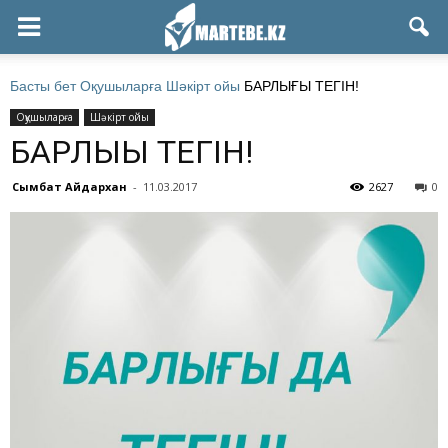
Басты бет
Оқушыларға
Шәкірт ойы
БАРЛЫҒЫ ТЕГІН!
Оқушыларға
Шәкірт ойы
БАРЛЫҒЫ ТЕГІН!
Сымбат Айдархан
-
11.03.2017
2627
0