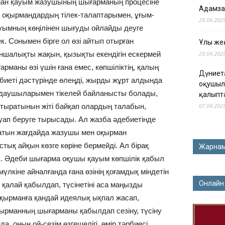
рман қауым жазушының шығарманың процесіне
Адамза
оқырмандардың тілек-талаптарымен, ұғым-
29.04.202
ауымның көңілінен шығуды ойлайды деуге
к. Сонымен бірге ол өзі айтып отырған
Ұлы жең
шалықты жақын, қызықты екендігін ескермей
29.04.202
рманы өзі үшін ғана емес, көпшіліктің, қалың
Дүниет
биеті дәстүрінде өлеңді, жырды жұрт алдында
оқушыл
ңдаушыларымен тікелей байланысты болады,
қалыпт
тыратынын жіті байқап олардың талабын,
07.04.202
жауап беруге тырысады. Ал жазба әдебиетінде
атын жағдайда жазушы мен оқырман
ық айқын көзге көріне бермейді. Ал бірақ
Жарна
з. Әдеби шығарма оқушы қауым көпшілік қабыл
үлкіне айналғанда ғана өзінің қоғамдық міндетін
Онлайн
қалай қабылдап, түсінетіні аса маңызды
оқырманға қандай идеялық ықпал жасап,
Оқырманның шығарманы қабылдап сезіну, түсіну
а, оның ой-сезім өзгешелігі, өмір тәрбиесі,