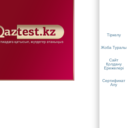
Тіркелу
Жоба Туралы
Сайт
Қолдану
Ережелері
Сертификат
Алу