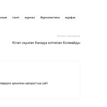
ылым
газет
журнал
Журналистика
журфак
Келесі материал
Кітап оқыған балада кілтипан болмайды
імдерге арналған ақпараттық сайт