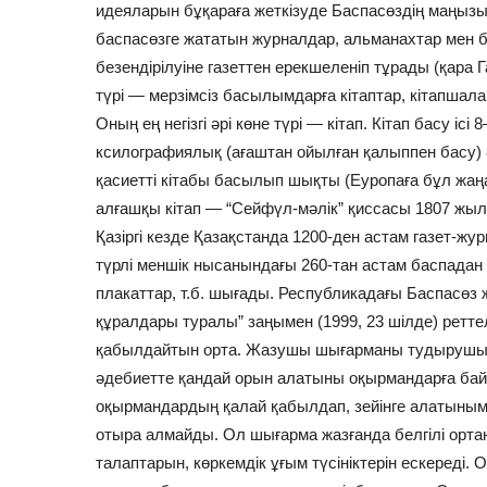
идеяларын бұқараға жеткізуде Баспасөздің маңызы зо
баспасөзге жататын журналдар, альманахтар мен бю
безендірілуіне газеттен ерекшеленіп тұрады (қара Г
түрі — мерзімсіз басылымдарға кітаптар, кітапшалар
Оның ең негізгі әрі көне түрі — кітап. Кітап басу 
ксилографиялық (ағаштан ойылған қалыппен басу) ә
қасиетті кітабы басылып шықты (Еуропаға бұл жаңал
алғашқы кітап — “Сейфүл-мәлік” қиссасы 1807 жылы
Қазіргі кезде Қазақстанда 1200-ден астам газет-жу
түрлі меншік нысанындағы 260-тан астам баспадан
плакаттар, т.б. шығады. Республикадағы Баспасөз 
құралдары туралы” заңымен (1999, 23 шілде) рет
қабылдайтын орта. Жазушы шығарманы тудырушы бо
әдебиетте қандай орын алатыны оқырмандарға ба
оқырмандардың қалай қабылдап, зейінге алатынымен
отыра алмайды. Ол шығарма жазғанда белгілі ортан
талаптарын, көркемдік ұғым түсініктерін ескереді.