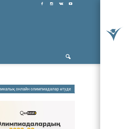
ликалық онлайн олимпиадалар өтуде