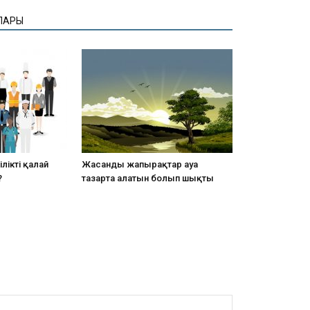
ЛАРЫ
лікті қалай
Жасанды жапырақтар ауа
?
тазарта алатын болып шықты