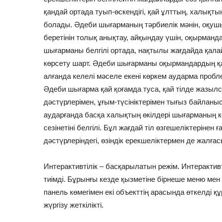
қандай ортада туып-өскендігі, қай ұлттың, халықтың
болады. Әдеби шығарманың тәрбиелік мәнін, оқушы
беретінін толық анықтау, айқындау үшін, оқырманд
шығарманы белгілі ортада, нақтылы жағдайда қала
көрсету шарт. Әдеби шығарманы оқырмандардың қ
алғанда келелі мәселе екені көркем аударма проб
Әдеби шығарма қай қоғамда туса, қай тілде жазыл
дәстүрлерімен, ұғым-түсініктерімен тығыз байланыс
аударғанда басқа халықтың өкілдері шығарманың к
сезінетіні белгілі. Бұл жағдай тіл өзгешеліктерінен 
дәстүрлеріндегі, өзіндік ерекшеліктермен де жалға
Интерактивтілік – басқарылатын режім. Интерактив
тиімді. Бұрынғы кезде қызметіне бірнеше меню мен т
панель көмегімен екі объекттің арасында өткелді қ
жүргізу жеткілікті.