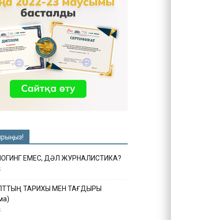
ырыңыз!
ЛОГИНГ ЕМЕС, ДӘЛ ЖУРНАЛИСТИКА?
6
ҰЛТТЫҢ ТАРИХЫ МЕН ТАҒДЫРЫ
ма)
5