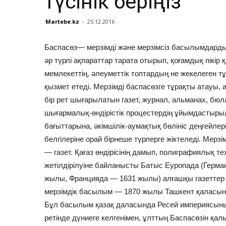
түсінік беріңіз
Martebe.kz
-
25.12.2016
Баспасөз— мерзімді және мерзімсіз басылымдард
әр түрлі ақпараттар тарата отырып, қоғамдық пікір
мемлекеттің, әлеуметтік топтардың не жекелеген 
қызмет етеді. Мерзімді баспасөзге тұрақты атауы,
бір рет шығарылатын газет, журнал, альманах, б
шығармалық-өндірістік процестердің ұйымдастыры
бағыттарына, әкімшілік-аумақтық бөлініс деңгейле
белгілеріне орай бірнеше түрлерге жіктеледі. Мерзімді
— газет. Қағаз өндірісінің дамып, полиграфиялық т
жетілдірілуіне байланысты Батыс Еуропада (Герм
жылы, Францияда — 1631 жылы) алғашқы газеттер ш
мерзімдік басылым — 1870 жылы Ташкент қаласында
Бұл басылым қазақ даласында Ресей империясыны
ретінде дүниеге келгенімен, ұлттың Баспасөзін қ