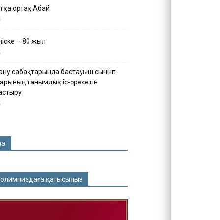
тқа ортақ Абай
5
іске – 80 жыл
5
ану сабақтарында бастауыш сынып
арының танымдық іс-әрекетін
астыру
5
ма
 олимпиадаға қатысыңыз