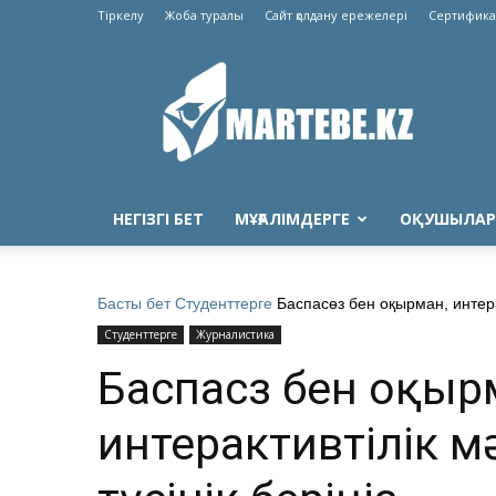
Тіркелу
Жоба туралы
Сайт қолдану ережелері
Сертифика
Martebe.kz
білім
сайты
НЕГІЗГІ БЕТ
МҰҒАЛІМДЕРГЕ
ОҚУШЫЛАР
Басты бет
Студенттерге
Баспасөз бен оқырман, интерак
Студенттерге
Журналистика
Баспасөз бен оқыр
интерактивтілік м