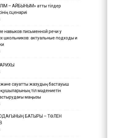
ІЛІМ – АЙБЫНЫМ» атты тілдер
інің сценариі
5
е навыков письменной речи у
х школьников: актуальные подходы и
ки
5
ТАРИХЫ
5
 және сауатты жазудың бастауыш
оқушыларының тіл мәдениетін
астырудағы маңызы
5
 ОДАҒЫНЫҢ БАТЫРЫ – ТӨЛЕН
В
5