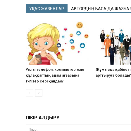
ҰҚСАС ЖАЗБАЛАР
АВТОРДЫҢ БАСҚА ДА ЖАЗБА
Ұялы телефон, компьютер және
Жұмысқа қабілетті
құлаққаптың адам ағзасына
арттыруға болады
тигізер әсері қандай?
ПІКІР ҚАЛДЫРУ