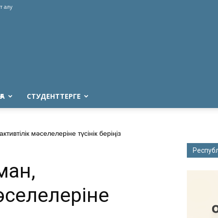
т алу
ҒА
СТУДЕНТТЕРГЕ
тивтілік мәселелеріне түсінік беріңіз
Респуб
ман,
әселелеріне