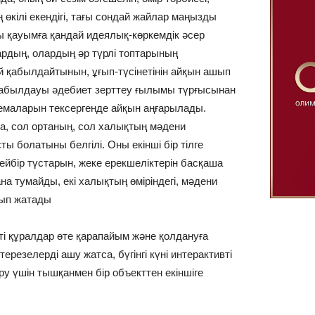
 өкілі екендігі, тағы сондай жайлар маңызды
 қауымға қандай идеялық-көркемдік әсер
ардың, олардың әр түрлі топтарының
й қабылдайтынын, ұғып-түсінетінін айқын ашып
абылдауы әдебиет зерттеу ғылымы түрғысынан
лемаларын тексергенде айқын аңғарылады.
са, сол ортаның, сол халықтың мәдени
ты болатыны белгілі. Оны екінші бір тілге
ейбір түстарын, жеке ерекшеліктерін басқаша
ғана тумайды, екі халықтың өміріндегі, мәдени
сып жатады
ті құралдар өте қарапайым және қолдануға
ерезелерді ашу жатса, бүгінгі күні интерактивті
ұру үшін тышқанмен бір объекттен екіншіге