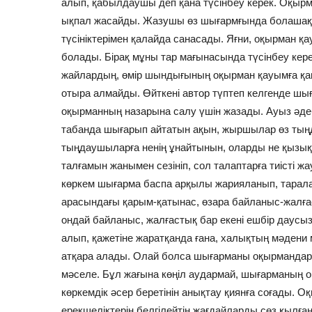
алып, қабылдаушы деп қана түсінбеу керек. Оқы
ықпал жасайды. Жазушы өз шығармғында болашақ 
түсініктерімен қалайда санасады. Яғни, оқырман қ
болады. Бірақ мұны тар мағынасында түсінбеу кере
жайлардың, өмір шындығының оқырман қауымға қан
отыра алмайды. Өйткені автор түптеп келгенде шыға
оқырманның назарына салу үшін жазады. Ауыз әде
табанда шығарып айтатын ақын, жыршылар өз ты
тыңдаушыларға ненің ұнайтынын, оларды не қызық
талғамын жанымен сезініп, сол талаптарға тиісті 
көркем шығарма баспа арқылы жарияланып, тарал
арасындағы қарым-қатынас, өзара байланыс-жалғаст
ондай байланыс, жалғастық бар екені ешбір даусы
алып, қажетіне жаратқанда ғана, халықтың мәдени м
атқара алады. Олай болса шығарманы оқырмандар 
мәселе. Бұл жағына көңіл аудармай, шығарманың 
көркемдік әсер беретінін анықтау қиянға соғады. 
ерекшеліктерін белгілейтін жағдайларды сөз қылғанд