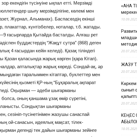
р екендігін түсінуіне ықпал етті. Мерзімді
«АНА Т
ллетендер шығу мерзімділігіне, көлемі мен
мерекес
азет, Журнал, Альманах). Баспасөздің екінші
10.09.202
, плакаттар, күнтізбелер, ноталар, т.б. жатады.
Развити
ісі 8—9 ғасырларда Қытайда басталды. Алғаш рет
младши
діспен буддистердің “Жақұт сутра” (868) деген
методи
ық 4 ғасырдан кейін келеді). Қазақ тіліндегі
20.07.202
 Қазан қаласында жарық көрген (қара Кітап).
ЖАЗУ 
рналдар, апталықтар жарық көреді. Сондай-ақ, әр
20.07.202
 мыңдаған таралыммен кітаптар, буклеттер мен
жүйесінің қызметі ҚР-ның “Бұқаралық ақпарат
Көркем
сынып 
теледі. Оқырман — әдеби шығарманы
қалыпт
лса, оның қаншама ұзақ өмір сүретіні,
20.07.202
йланысты. Сондықтан шығарманы
, сезініп-түсінетінімен жазушы санаспай
КЕҢЕС
ҚАБЫЛО
ың ой-санасын, идеялық мақсат, тілек-
18.05.202
 Оқырман дегенді тек дайын шығарманы зейінге