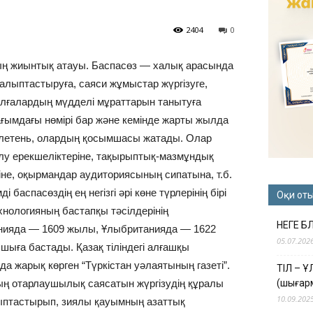
2404
0
ың жиынтық атауы. Баспасөз — халық арасында
 қалыптастыруға, саяси жұмыстар жүргізуге,
тұлғалардың мүдделі мұраттарын танытуға
 ағымдағы нөмірі бар және кемінде жарты жылда
юллетень, олардың қосымшасы жатады. Олар
лу ерекшеліктеріне, тақырыптық-мазмұндық
ріне, оқырмандар аудиториясының сипатына, т.б.
 баспасөздің ең негізгі әрі көне түрлерінің бірі
Оқи от
ехнологияның бастапқы тәсілдерінің
НЕГЕ Б
анияда — 1609 жылы, Ұлыбританияда — 1622
05.07.202
ыға бастады. Қазақ тіліндегі алғашқы
 жарық көрген “Түркістан уәлаятының газеті”.
ТІЛ – 
ң отарлаушылық саясатын жүргізудің құралы
(шығар
10.09.202
алыптастырып, зиялы қауымның азаттық