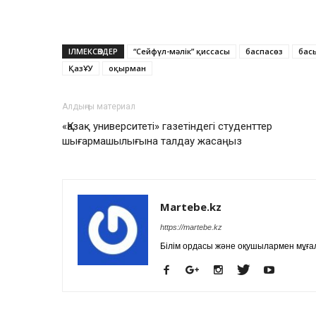
ІЛМЕКСӨЗДЕР
“Сейфүл-мәлік” қиссасы
баспасөз
бас
ҚазҰУ
оқырман
Алдыңғы материал
«Қазақ университеті» газетіндегі студенттер
шығармашылығына талдау жасаңыз
Martebe.kz
https://martebe.kz
Білім ордасы және оқушылармен мұғал