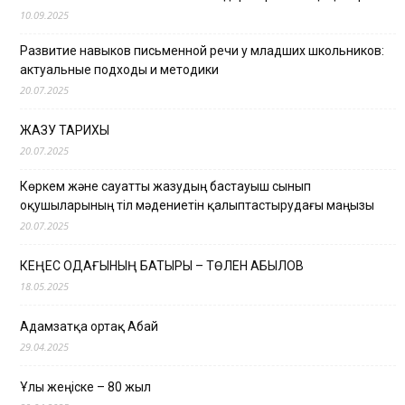
10.09.2025
Развитие навыков письменной речи у младших школьников:
актуальные подходы и методики
20.07.2025
ЖАЗУ ТАРИХЫ
20.07.2025
Көркем және сауатты жазудың бастауыш сынып
оқушыларының тіл мәдениетін қалыптастырудағы маңызы
20.07.2025
КЕҢЕС ОДАҒЫНЫҢ БАТЫРЫ – ТӨЛЕН ҚАБЫЛОВ
18.05.2025
Адамзатқа ортақ Абай
29.04.2025
Ұлы жеңіске – 80 жыл