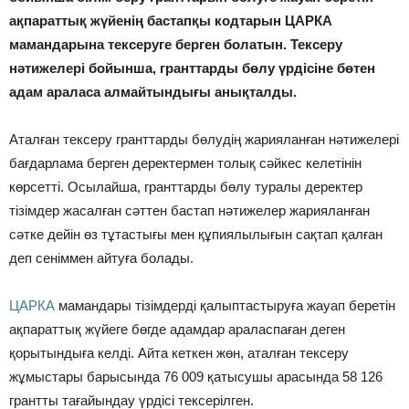
ақпараттық жүйенің бастапқы кодтарын ЦАРКА
мамандарына тексеруге берген болатын. Тексеру
нәтижелері бойынша, гранттарды бөлу үрдісіне бөтен
адам араласа алмайтындығы анықталды.
Аталған тексеру гранттарды бөлудің жарияланған нәтижелері
бағдарлама берген деректермен толық сәйкес келетінін
көрсетті. Осылайша, гранттарды бөлу туралы деректер
тізімдер жасалған сәттен бастап нәтижелер жарияланған
сәтке дейін өз тұтастығы мен құпиялылығын сақтап қалған
деп сеніммен айтуға болады.
ЦАРКА
мамандары тізімдерді қалыптастыруға жауап беретін
ақпараттық жүйеге бөгде адамдар араласпаған деген
қорытындыға келді. Айта кеткен жөн, аталған тексеру
жұмыстары барысында 76 009 қатысушы арасында 58 126
грантты тағайындау үрдісі тексерілген.