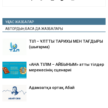
ҰҚСАС ЖАЗБАЛАР
АВТОРДЫҢ БАСҚА ДА ЖАЗБАЛАРЫ
ТІЛ – ҰЛТТЫҢ ТАРИХЫ МЕН ТАҒДЫРЫ
(шығарма)
«АНА ТІЛІМ – АЙБЫНЫМ» атты тілдер
мерекесінің сценариі
Адамзатқа ортақ Абай