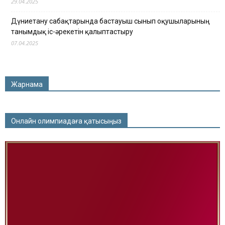
29.04.2025
Дүниетану сабақтарында бастауыш сынып оқушыларының
танымдық іс-әрекетін қалыптастыру
07.04.2025
Жарнама
Онлайн олимпиадаға қатысыңыз