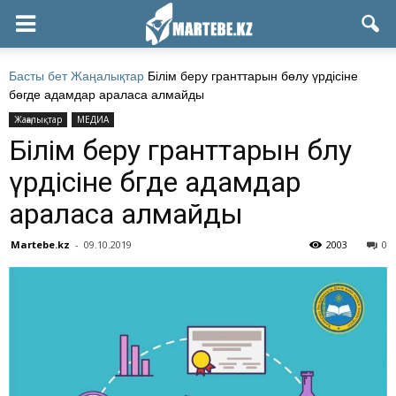
Басты бет
Жаңалықтар
Білім беру гранттарын бөлу үрдісіне
бөгде адамдар араласа алмайды
Жаңалықтар
МЕДИА
Білім беру гранттарын бөлу
үрдісіне бөгде адамдар
араласа алмайды
Martebe.kz
-
09.10.2019
2003
0