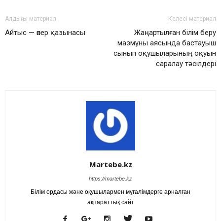
Алдыңғы материал
Келесі материал
Айтыс — өнер қазынасы
Жаңартылған білім беру
мазмұны аясында бастауыш
сынып оқушыларының оқуын
саралау тәсілдері
Martebe.kz
https://martebe.kz
Білім ордасы және оқушылармен мұғалімдерге арналған
ақпараттық сайт