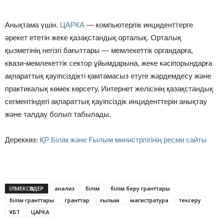
Анықтама үшін.
ЦАРКА
— компьютерлік инциденттерге
әрекет ететін жеке қазақстандық орталық. Орталық
қызметінің негізгі бағыттары — мемлекеттік органдарға,
квази-мемлекеттік сектор ұйымдарына, жеке кәсіпорындарға
ақпараттық қауіпсіздікті қамтамасыз етуге жәрдемдесу және
практикалық көмек көрсету, Интернет желісінің қазақстандық
сегментіндегі ақпараттық қауіпсіздік инциденттерін анықтау
және талдау болып табылады.
Дереккөз:
ҚР Білім және Ғылым министрлігінің ресми сайты
ІЛМЕКСӨЗДЕР
анализ
білім
білім беру гранттары
білім гранттары
гранттар
ғылым
магистратура
тексеру
ҰБТ
ЦАРКА