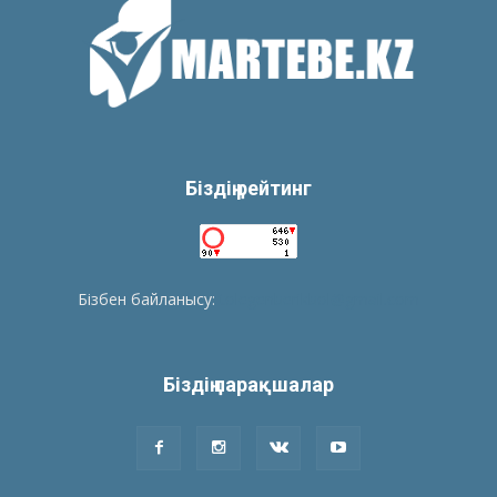
Біздің рейтинг
Бізбен байланысу:
tolegenberikbol@gmail.com
Біздің парақшалар