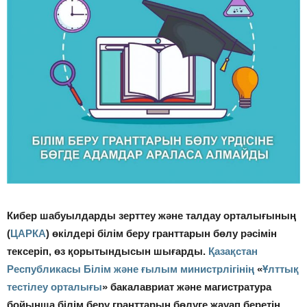
Кибер шабуылдарды зерттеу және талдау орталығының
(
ЦАРКА
) өкілдері білім беру гранттарын бөлу рәсімін
тексеріп, өз қорытындысын шығарды.
Қазақстан
Республикасы Білім және ғылым министрлігінің
«
Ұлттық
тестілеу орталығы
» бакалавриат және магистратура
бойынша білім беру гранттарын бөлуге жауап беретін