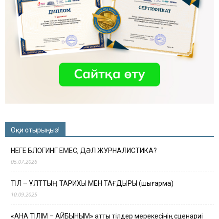
Оқи отырыңыз!
НЕГЕ БЛОГИНГ ЕМЕС, ДӘЛ ЖУРНАЛИСТИКА?
05.07.2026
ТІЛ – ҰЛТТЫҢ ТАРИХЫ МЕН ТАҒДЫРЫ (шығарма)
10.09.2025
«АНА ТІЛІМ – АЙБЫНЫМ» атты тілдер мерекесінің сценариі