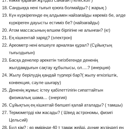
Көкке қараған жұлдыз санаған (телескоп )
Сандыққа нені тығып қоюға болмайды? ( жарық )
Күн күркірегенде ең алдымен найзағайды көреміз бе, әлде
күркіреген дауысты естиміз бе? (найзағайды)
Атом массасының өлшем бірлігіне не алынған? (кг)
Ең кішкентай заряд? (электрон)
Ареометр нені өлшеуге арналған құрал? (Сұйықтың
тығыздығын)
Басқа денелер әрекетін тигізбегенде дененің
жылдамдығын сақтау құбылысы, ол….? (инерция)
Жылу берілудің қандай түрлері бар?( жылу өткізгіштік,
конвекция, сәуле шығару)
Дененің жұмыс істеу қабілеттілігін сипаттайтын
физикалық шама… (энергия)
Сұйықтың ең кішкетай бөлшегі қалай аталады? ( тамшы)
Термометрді кім жасады? ( Швед астрономы, физигі
Цельсий)
Бұл кім? : өз өмірінде 40 т тамақ жейді, дүние жүзіндегі ең