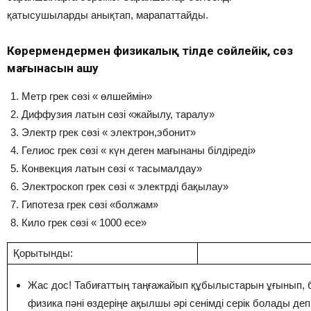
қатысушыларды анықтап, марапаттайды.
Көрермендермен физикалық тілде сөйлейік, сөз
мағынасын ашу
Метр грек сөзі « өлшеймін»
Диффузия латын сөзі «жайылу, таралу»
Электр грек сөзі « электрон,эбонит»
Гелиос грек сөзі « күн деген мағынаны білдіреді»
Конвекция латын сөзі « тасымалдау»
Электроскоп грек сөзі « электрді бақылау»
Гипотеза грек сөзі «болжам»
Кило грек сөзі « 1000 есе»
Қорытынды:
Жас дос! Табиғаттың таңғажайып құбылыстарын ұғынып, б
физика пәні өздеріңе ақылшы әрі сенімді серік болады де