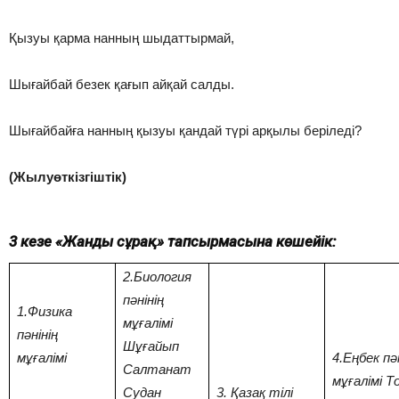
Қызуы қарма нанның шыдаттырмай,
Шығайбай безек қағып айқай салды.
Шығайбайға нанның қызуы қандай түрі арқылы беріледі?
(Жылуөткізгіштік)
3 кезең «Жанды сұрақ» тапсырмасына көшейік:
2.Биология
пәнінің
1.Физика
мұғалімі
пәнінің
Шұғайып
мұғалімі
4.Еңбек пә
Салтанат
мұғалімі Т
Судан
3. Қазақ тілі