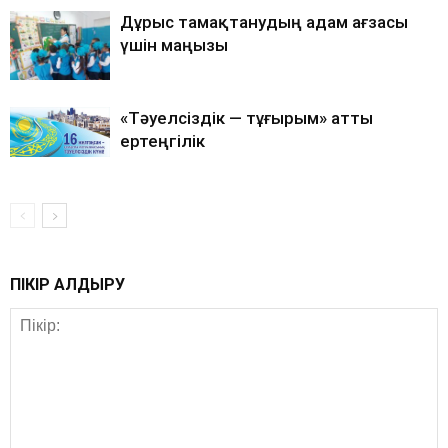
Дұрыс тамақтанудың адам ағзасы
үшін маңызы
«Тәуелсіздік — тұғырым» атты
ертеңгілік
ПІКІР ҚАЛДЫРУ