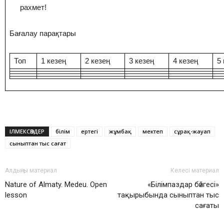
рахмет!
Бағалау парақтары
Топ
1 кезең
2 кезең
3 кезең
4 кезең
5
ІЛМЕКСӨЗДЕР
білім
ертегі
жұмбақ
мектеп
сұрақ-жауап
сыныптан тыс сағат
Алдыңғы материал
Келесі материал
Nature of Almaty. Medeu. Open
«Білімпаздар бәйгесі»
lesson
тақырыбында сыныптан тыс
сағаты