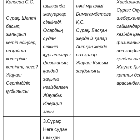
Қалиева С.С.
Хавдилжа
шыққанда
пәні мұғалімі
Сұрақ: Оқ
жануарлар
Бимағамбетова
Сұрақ: Шөпті
шеберхан
сілкінеді.
Қ.С.
басып,
саймандар
Олардың
Cұрақ: Басқан
жапырып
кезінде қа
судан
жерде із қалар
кетіп едіңдер,
физикалы
сілкініп
Айтқан жерде
ол қайта
пен заңды
құрғатылуы
сөз қалар
көтеріліп
қолданыл
физиканың
Жауап: Қысым
кетіпті, неге?
Жауап: Қы
қандай
заңдылығы
Жауап:
қатты де
заңына
Серпімділік
арасындағ
негізделген
құбылысы
Жауабы:
Инерция
заңы
3.Сұрақ:
Неге судан
шыққан