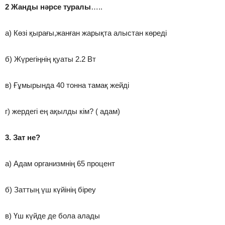
2 Жанды нәрсе туралы
…..
а) Көзі қырағы,жанған жарықта алыстан көреді
б) Жүрегіңнің қуаты 2.2 Вт
в) Ғұмырында 40 тонна тамақ жейді
г) жердегі ең ақылды кім? ( адам)
3. Зат не?
а) Адам организмнің 65 процент
б) Заттың үш күйінің біреу
в) Үш күйде де бола алады