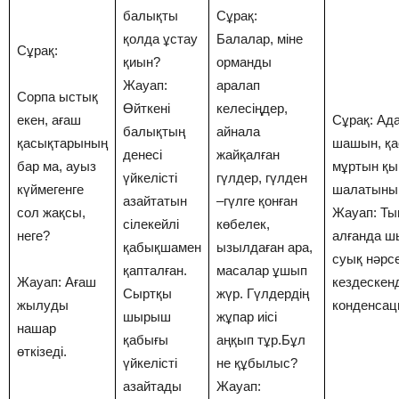
балықты
Сұрақ:
қолда ұстау
Балалар, міне
Сұрақ:
қиын?
орманды
Жауап:
аралап
Сорпа ыстық
Өйткені
келесіңдер,
екен, ағаш
Сұрақ: Ад
балықтың
айнала
қасықтарының
шашын, қ
денесі
жайқалған
бар ма, ауыз
мұртын қы
үйкелісті
гүлдер, гүлден
күймегенге
шалатыны 
азайтатын
–гүлге қонған
сол жақсы,
Жауап: Ты
сілекейлі
көбелек,
неге?
алғанда ш
қабықшамен
ызылдаған ара,
суық нәрс
қапталған.
масалар ұшып
Жауап: Ағаш
кездескен
Сыртқы
жүр. Гүлдердің
жылуды
конденсац
шырыш
жұпар иісі
нашар
қабығы
аңқып тұр.Бұл
өткізеді.
үйкелісті
не құбылыс?
азайтады
Жауап: