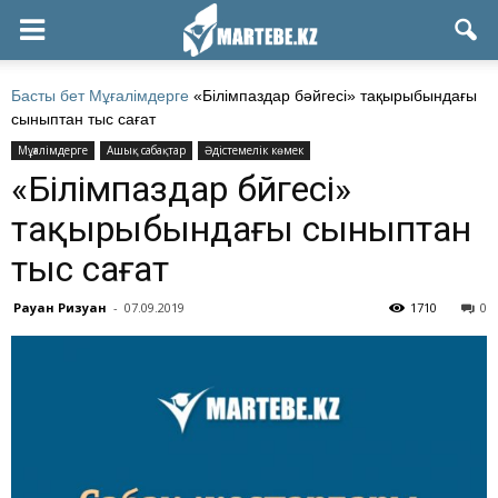
Басты бет
Мұғалімдерге
«Білімпаздар бәйгесі» тақырыбындағы
сыныптан тыс сағат
Мұғалімдерге
Ашық сабақтар
Әдістемелік көмек
«Білімпаздар бәйгесі»
тақырыбындағы сыныптан
тыс сағат
Рауан Ризуан
-
07.09.2019
1710
0