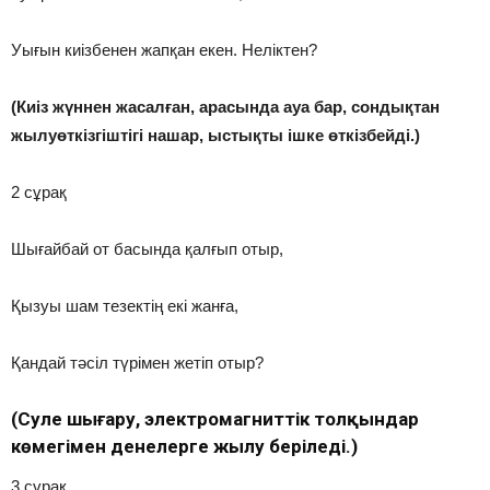
Уығын киізбенен жапқан екен. Неліктен?
(Киіз жүннен жасалған, арасында ауа бар, сондықтан
жылуөткізгіштігі нашар, ыстықты ішке өткізбейді.)
2 сұрақ
Шығайбай от басында қалғып отыр,
Қызуы шам тезектің екі жанға,
Қандай тәсіл түрімен жетіп отыр?
(Сәуле шығару, электромагниттік толқындар
көмегімен денелерге жылу беріледі.)
3 сұрақ