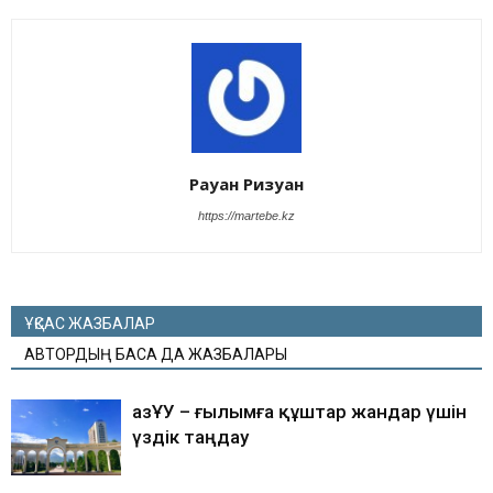
Рауан Ризуан
https://martebe.kz
ҰҚСАС ЖАЗБАЛАР
АВТОРДЫҢ БАСҚА ДА ЖАЗБАЛАРЫ
ҚазҰУ – ғылымға құштар жандар үшін
үздік таңдау