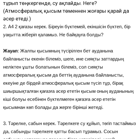
тұрып төңкергенде, су ақпайды. Неге?
(Атмосфералық қысым төменнен жоғары қарай да
әсер етеді.)
2. А4 2 қағазы керек. Біреуін бүктемей, екіншісін бүктеп, бір
уақытта жіберіп қаламыз. Не байқауға болды?
Жауап
: Жалпы қысымның түсірілген бет ауданына
байланысты екенін білеміз, шеге, ине сияқты заттардың
неліктен ұшты болатынын білеміз, сол сияқты
атмосфералық қысым да беттің ауданына байланысты,
екеуіне де бірдей атмосфералық қысым түсіп тұр, бірақ
шиыршықталған қағазға әсер ететін қысым оның ауданының
кіші болуы есебінен бүктелмеген қағазға әсер ететін
қысымнан көп болады да жерге бірінші жетеді.
3. Тәрелке, сабын керек. Тәрелкеге су құйып, төгіп тастаймыз
да, сабынды тәрелкеге қатты басып тұрамыз. Сосын