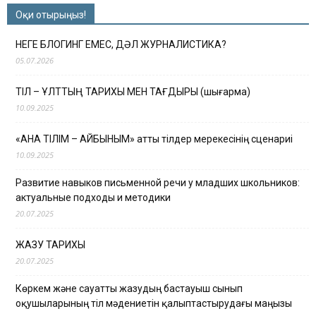
Оқи отырыңыз!
НЕГЕ БЛОГИНГ ЕМЕС, ДӘЛ ЖУРНАЛИСТИКА?
05.07.2026
ТІЛ – ҰЛТТЫҢ ТАРИХЫ МЕН ТАҒДЫРЫ (шығарма)
10.09.2025
«АНА ТІЛІМ – АЙБЫНЫМ» атты тілдер мерекесінің сценариі
10.09.2025
Развитие навыков письменной речи у младших школьников:
актуальные подходы и методики
20.07.2025
ЖАЗУ ТАРИХЫ
20.07.2025
Көркем және сауатты жазудың бастауыш сынып
оқушыларының тіл мәдениетін қалыптастырудағы маңызы