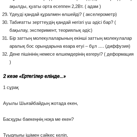
ақылды, қуаты орта есеппен 2,2Вт. ( адам )
Үдеуді қандай құралмен өлшейді? ( акселерометр)
Табиғатты зерттеудің қандай негізгі үш әдісі бар? (
бақылау, эксперимент, теориялық әдіс)
Бір заттың молекулаларының екінші заттың молекулалар
аралық бос орындарына өзара өтуі – бұл …. (диффузия)
Дене пішінінің немесе өлшемдерінің өзгеруі? ( деформация
)
2 кезең «Ертегілер елінде…»
1 сұрақ
Ауылы Шығайбайдың жотада екен,
Басқұры баекеңнің ноқа ме екен?
Туырлығы ішімен сәйкес келіп,