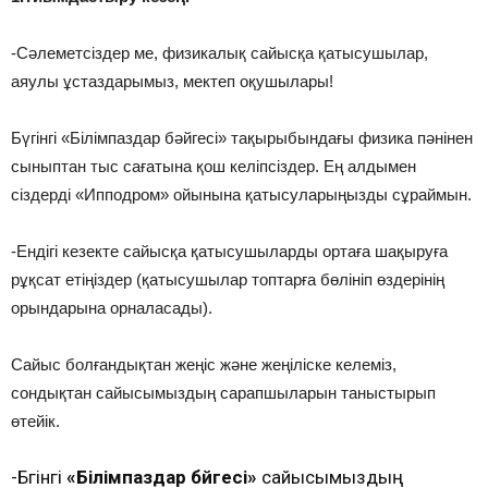
-Сәлеметсіздер ме, физикалық сайысқа қатысушылар,
аяулы ұстаздарымыз, мектеп оқушылары!
Бүгінгі «Білімпаздар бәйгесі» тақырыбындағы физика пәнінен
сыныптан тыс сағатына қош келіпсіздер. Ең алдымен
сіздерді «Ипподром» ойынына қатысуларыңызды сұраймын.
-Ендігі кезекте сайысқа қатысушыларды ортаға шақыруға
рұқсат етіңіздер (қатысушылар топтарға бөлініп өздерінің
орындарына орналасады).
Сайыс болғандықтан жеңіс және жеңіліске келеміз,
сондықтан сайысымыздың сарапшыларын таныстырып
өтейік.
-Бүгінгі
«Білімпаздар бәйгесі»
сайысымыздың