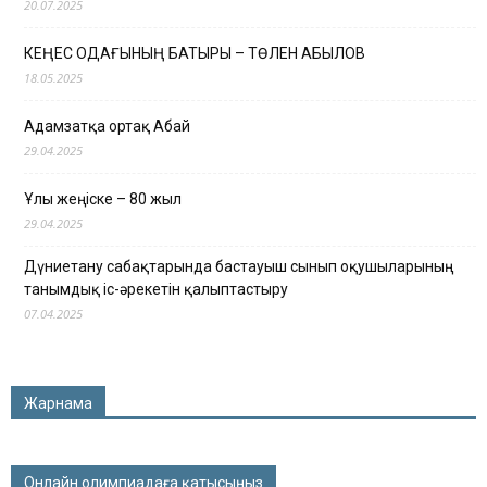
20.07.2025
КЕҢЕС ОДАҒЫНЫҢ БАТЫРЫ – ТӨЛЕН ҚАБЫЛОВ
18.05.2025
Адамзатқа ортақ Абай
29.04.2025
Ұлы жеңіске – 80 жыл
29.04.2025
Дүниетану сабақтарында бастауыш сынып оқушыларының
танымдық іс-әрекетін қалыптастыру
07.04.2025
Жарнама
Онлайн олимпиадаға қатысыңыз