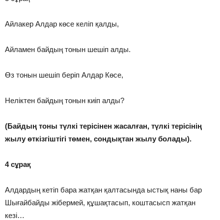
Айлакер Алдар көсе келіп қалды,
Айламен байдың тонын шешіп алды.
Өз тонын шешіп беріп Алдар Көсе,
Неліктен байдың тонын киіп алды?
(Байдың тоны түлкі терісінен жасалған, түлкі терісінің
жылу өткізгіштігі төмен, сондықтан жылу болады).
4 сұрақ
Алдардың кетіп бара жатқан қалтасында ыстық наны бар
Шығайбайды жібермей, құшақтасып, коштасысп жатқан
кезі…