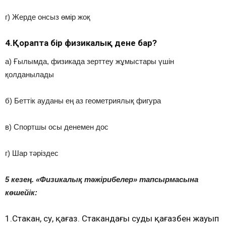
г) Жерде онсыз өмір жоқ
4.Қорапта бір физикалық дене бар?
а) Ғылымда, физикада зерттеу жұмыстары үшін
қолданылады
б) Беттік ауданы ең аз геометриялық фигура
в) Спортшы осы денемен дос
г) Шар тәріздес
5 кезең. «Физикалық тәжірибелер» тапсырмасына
көшейік:
1.Стакан, су, қағаз. Стакандағы суды қағазбен жауып