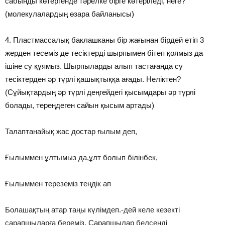
сабынды көтергенде тәрелке бірге көтеріледі, неге?
(молекулалардың өзара байланысы)
4. Пластмассалық баклашканы бір жағынан бірдей етіп 3
жерден тесеміз де тесіктерді шырпымен бітеп қоямыз да
ішіне су құямыз. Шырпыларды алып тастағанда су
тесіктерден әр түрлі қашықтыққа ағады. Неліктен?
(Сұйықтардың әр түрлі деңгейдегі қысымдары әр түрлі
болады, тереңдеген сайын қысым артады)
Талаптанайық жас достар ғылым деп,
Ғылыммен ұлтымыз да,ұлт болып білінбек,
Ғылыммен тереземіз теңдік ап
Болашақтың атар таңы күлімдеп.-дей келе кезекті
сарапшыларға береміз. Сарапшылар белсенді