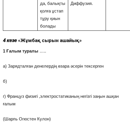
да, балықты
Диффузия.
қолға ұстап
тұру қиын
болады
4 кезең
«Жұмбақ сырын ашайық»
1 Ғалым туралы
…..
а) Зарядталған денелердің өзара әсерін тексерген
б)
г) Француз физигі ,электростатиканың негізгі заңын ашқан
ғалым
(Шарль Огюстен Кулон)