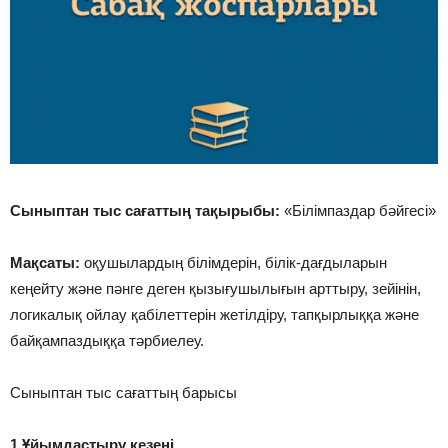
Сыныптан тыс сағаттың тақырыбы:
«Білімпаздар бәйгесі»
Мақсаты:
оқушылардың білімдерін, білік-дағдыларын
кеңейту және пәнге деген қызығушылығын арттыру, зейінін,
логикалық ойлау қабілеттерін жетілдіру, тапқырлыққа және
байқампаздыққа тәрбиелеу.
Сыныптан тыс сағаттың барысы
1.Ұйымдастыру кезеңі