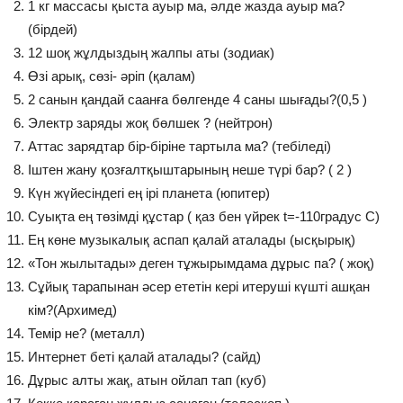
1 кг массасы қыста ауыр ма, әлде жазда ауыр ма?
(бірдей)
12 шоқ жұлдыздың жалпы аты (зодиак)
Өзі арық, сөзі- әріп (қалам)
2 санын қандай саанға бөлгенде 4 саны шығады?(0,5 )
Электр заряды жоқ бөлшек ? (нейтрон)
Аттас зарядтар бір-біріне тартыла ма? (тебіледі)
Іштен жану қозғалтқыштарының неше түрі бар? ( 2 )
Күн жүйесіндегі ең ірі планета (юпитер)
Суықта ең төзімді құстар ( қаз бен үйрек t=-110градус С)
Ең көне музыкалық аспап қалай аталады (ысқырық)
«Тон жылытады» деген тұжырымдама дұрыс па? ( жоқ)
Сұйық тарапынан әсер ететін кері итеруші күшті ашқан
кім?(Архимед)
Темір не? (металл)
Интернет беті қалай аталады? (сайд)
Дұрыс алты жақ, атын ойлап тап (куб)