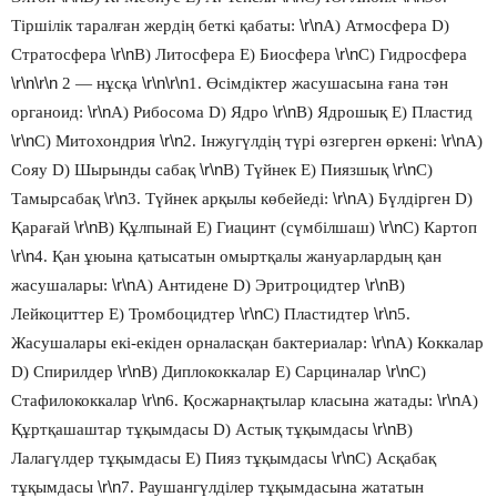
\r\n
Тіршілік таралған жердің беткі қабаты:
А) Атмосфера D)
\r\n
\r\n
Стратосфера
В) Литосфера Е) Биосфера
С) Гидросфера
\r\n\r\n
\r\n\r\n
2 — нұсқа
1. Өсімдіктер жасушасына ғана тән
\r\n
\r\n
органоид:
А) Рибосома D) Ядро
В) Ядрошық Е) Пластид
\r\n
\r\n
\r\n
С) Митохондрия
2. Інжугүлдің түрі өзгерген өркені:
А)
\r\n
\r\n
Сояу D) Шырынды сабақ
В) Түйнек Е) Пиязшық
С)
\r\n
\r\n
Тамырсабақ
3. Түйнек арқылы көбейеді:
А) Бүлдірген D)
\r\n
\r\n
Қарағай
В) Құлпынай Е) Гиацинт (сүмбілшаш)
С) Картоп
\r\n
4. Қан ұюына қатысатын омыртқалы жануарлардың қан
\r\n
\r\n
жасушалары:
А) Антидене D) Эритроцидтер
В)
\r\n
\r\n
Лейкоциттер Е) Тромбоцидтер
С) Пластидтер
5.
\r\n
Жасушалары екі-екіден орналасқан бактериалар:
А) Коккалар
\r\n
\r\n
D) Спирилдер
В) Диплококкалар Е) Сарциналар
С)
\r\n
\r\n
Стафилококкалар
6. Қосжарнақтылар класына жатады:
А)
\r\n
Құртқашаштар тұқымдасы D) Астық тұқымдасы
В)
\r\n
Лалагүлдер тұқымдасы Е) Пияз тұқымдасы
С) Асқабақ
\r\n
тұқымдасы
7. Раушангүлділер тұқымдасына жататын