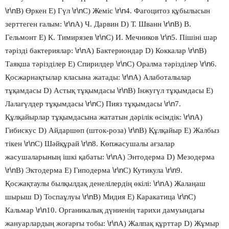
\r\n
\r\n
\r\n
В) Өркен Е) Гүл
С) Жеміс
4. Фагоцитоз құбылысын
\r\n
\r\n
зерттеген ғалым:
А) Ч. Дарвин D) Т. Шванн
В) В.
\r\n
\r\n
Гельмонт Е) К. Тимирязев
С) И. Мечников
5. Пішіні шар
\r\n
\r\n
тәрізді бактериялар:
А) Бактериондар D) Коккалар
В)
\r\n
\r\n
Таяқша тәрізділер Е) Спирилдер
С) Оралма тәрізділер
6.
\r\n
Қосжарнақтылар класына жатады:
А) Алаботалылар
\r\n
тұқамдасы D) Астық тұқымдасы
В) Інжугүл тұқымдасы Е)
\r\n
\r\n
Лалагүлдер тұқымдасы
С) Пияз тұқымдасы
7.
\r\n
Құлқайырлар тұқымдасына жататын дәрілік өсімдік:
А)
\r\n
Гибискус D) Айдаршөп (шток-роза)
В) Құлқайыр Е) Жалбыз
\r\n
\r\n
тікен
С) Шәйқұрай
8. Көпжасушалы ағзалар
\r\n
жасушаларының ішкі қабаты:
А) Энтодерма D) Мезодерма
\r\n
\r\n
\r\n
В) Эктодерма Е) Гиподерма
С) Кутикула
9.
\r\n
Қосжақтаулы былқылдақ денелілердің өкілі:
А) Жалаңаш
\r\n
\r\n
шырыш D) Тоспаұлуы
В) Мидия Е) Каракатица
С)
\r\n
Кальмар
10. Органикалық дүниенің тарихи дамуындағы
\r\n
жануарлардың жоғарғы тобы:
А) Жалпақ құрттар D) Жұмыр