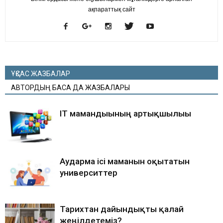
ақпараттық сайт
ҰҚСАС ЖАЗБАЛАР
АВТОРДЫҢ БАСҚА ДА ЖАЗБАЛАРЫ
IT мамандығының артықшылығы
Аударма ісі маманын оқытатын
университтер
Тарихтан дайындықты қалай
жеңілдетеміз?