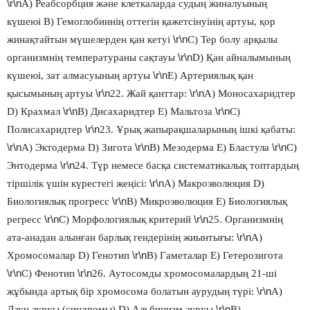
\r\n
А) Реабсорбция және клеткаларда судың жиналуының
күшеюі В) Гемоглобиннің оттегін қажетсінуінің артуы, қор
\r\n
жинақтайтын мүшелерден қан кетуі
С) Тер болу арқылы
\r\n
организмнің температураны сақтауы
D) Қан айналымының
\r\n
күшеюі, зат алмасуының артуы
Е) Артериялық қан
\r\n
\r\n
қысымының артуы
22. Жай қанттар:
А) Моносахаридтер
\r\n
\r\n
D) Крахмал
В) Дисахаридтер Е) Мальтоза
С)
\r\n
Полисахаридтер
23. Ұрық жапырақшаларының ішкі қабаты:
\r\n
\r\n
\r\n
А) Эктодерма D) Зигота
В) Мезодерма Е) Бластула
С)
\r\n
Энтодерма
24. Түр немесе басқа систематикалық топтардың
\r\n
тіршілік үшін күрестегі жеңісі:
А) Макроэволюция D)
\r\n
Биологиялық прогресс
В) Микроэволюция Е) Биологиялық
\r\n
\r\n
регресс
С) Морфологиялық критерий
25. Организмнің
\r\n
ата-анадан алынған барлық гендерінің жиынтығы:
А)
\r\n
Хромосомалар D) Генотип
В) Гаметалар Е) Гетерозигота
\r\n
\r\n
С) Фенотип
26. Аутосомды хромосомалардың 21-ші
\r\n
жұбында артық бір хромосома болатын аурудың түрі:
А)
\r\n
Даун ауруы (синдромы) D) Альбинизм ауруы
В)