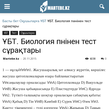
Басты бет
Оқушыларға
ҰБТ
ҰБТ. Биология пәнінен тест
сұрақтары
ҰБТ
Тест
Оқушыларға
ҰБТ. Биология пәнінен тест
сұрақтары
Martebe.kz
-
20.11.2015
6038
0
\r\n\r\n
1 — нұсқа
1. Жасушааралық зат алмасу жүретін, көршілес
жасуша цитоплазмаларын өзара байланыстыратын
\r\n
\r\n
саңылаулар орналасады:
А) Цитоплазмада D) Вакуольде
\r\n
\r\n
В) Жасуша қабықшасында Е) Пластидтерде
С) Ядрода
\r\n
2. Түтікті-талшықты шоқтар орналасқан сабақтың қабаты:
\r\n
\r\n
\r\n
\r\n
А) Қабық D) Тін
В) Камбий Е) Сүрек
С) Өзек
3.
\r\n
Кактус тікенектері – түрі өзгерген:
А) Жапырақ D) Тамыр