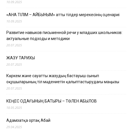
10.09.2025
«АНА ТІЛІМ – АЙБЫНЫМ» атты тілдер мерекесінің сценариі
10.09.2025
Развитие навыков письменной речи у младших школьников:
актуальные подходы и методики
20.07.2025
ЖАЗУ ТАРИХЫ
20.07.2025
Көркем және сауатты жазудың бастауыш сынып
оқушыларының тіл мәдениетін қалыптастырудағы маңызы
20.07.2025
КЕҢЕС ОДАҒЫНЫҢ БАТЫРЫ – ТӨЛЕН ҚАБЫЛОВ
18.05.2025
Адамзатқа ортақ Абай
29.04.2025