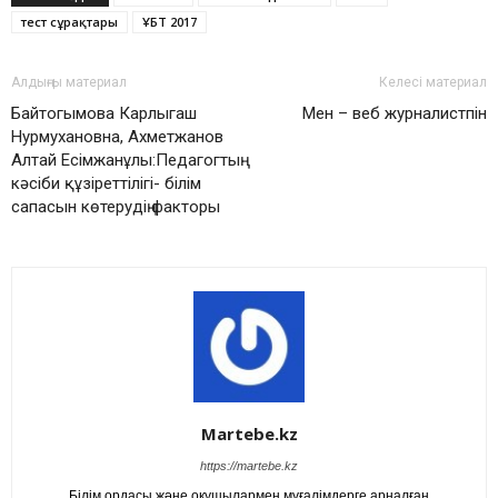
тест сұрақтары
ҰБТ 2017
Алдыңғы материал
Келесі материал
Байтогымова Карлыгаш
Мен – веб журналистпін
Нурмухановна, Ахметжанов
Алтай Есімжанұлы:Педагогтың
кәсіби құзіреттілігі- білім
сапасын көтерудің факторы
Martebe.kz
https://martebe.kz
Білім ордасы және оқушылармен мұғалімдерге арналған