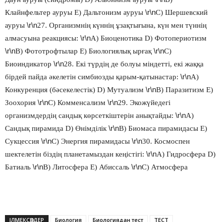
\r\n
Клайнфельтер ауруы Е) Дальтонизм ауруы
С) Шершевский
\r\n
ауруы
27. Организмнің күннің ұзақтығына, күн мен түннің
\r\n
алмасуына реакциясы:
А) Биоценотика D) Фотопериотизм
\r\n
\r\n
В) Фототрофтылар Е) Биологиялық ырғақ
С)
\r\n
Биоиндикатор
28. Екі түрдің де болуы міндетті, екі жаққа
\r\n
бірдей пайда әкелетін симбиозды қарым-қатынастар:
А)
\r\n
Конкуренция (бәсекелестік) D) Мутуализм
В) Паразитизм Е)
\r\n
\r\n
Зоохория
С) Комменсализм
29. Экожүйедегі
\r\n
организмдердің сандық көрсеткіштерін анықтайды:
А)
\r\n
Сандық пирамида D) Өнімділік
В) Биомаса пирамидасы Е)
\r\n
\r\n
Сукцессия
С) Энергия пирамидасы
30. Космоспен
\r\n
шектелетін біздің планетамыздан кеңістігі:
А) Гидросфера D)
\r\n
\r\n
Батиаль
В) Литосфера Е) Абиссаль
С) Атмосфера
ІЛМЕКСӨЗДЕР
Биология
Биологиядан тест
ТЕСТ