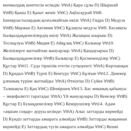
\r\n
көпжылдық шөптесін өсімдік:
А) Қара сұлы D) Шыршай
\r\n
\r\n
\r\n
В) Қыша Е) Қанат жеміс
С) Ақбасқурай
8.
\r\n
Ішекқуыстылардың қозғалмайтын өкілі:
А) Гидра D) Медуза
\r\n
\r\n
\r\n
В) Маржан Е) Актиния
С) Құлақты медуза
9. Басаяқты
\r\n
былқылдақденелілердің өкілі:
А) Жалаңаш шырыш D)
\r\n
\r\n
\r\n
Тоспаұлуы
В) Мидия Е) Айқұлақ
С) Кальмар
10.
\r\n
Желілілерге жатпайтын жануарлар:
А) Қандауырша D)
\r\n
\r\n
Былқылдақденелілер
В) Балықтар Е) Қосмекенділер
С)
\r\n
\r\n
Құстар
11. Суда тіршілік ететін сүтқоректі:
А) Көртышқан
\r\n
\r\n
\r\n
D) Құндыз
В) Түрпі Е) Кенгуру
С) Бұлғын
12. Дәнекер
\r\n
\r\n
ұлпаның түріне жатпайды:
А) Өткізгіш D) Сүйек
В)
\r\n
\r\n
Талшықты Е) Қан
С) Шеміршек
13. Бас миының қабынуы
\r\n
\r\n
– энцефалитті таратады:
А) Үй жануарлары D) Кенелер
В)
\r\n
\r\n
Құстар Е) Бунақденелілер
С) Кемірушілер
14. Адам
\r\n
«ақшам соқыр» ауруы кезінде:
А) Алыс заттарды көрмейді
\r\n
D) Күндіз заттарды ажырата алмайды
В) Заттарды жақыннан
\r\n
көрмейді Е) Заттардың түсін ажырата алмайды
С) Кешкі