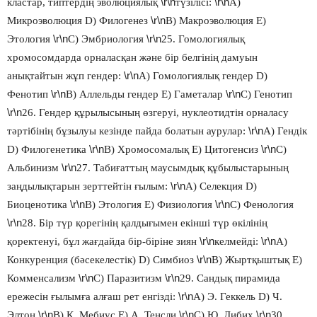
\r\n
\r\n
кластар, типтердің эволюциялық
түзілісі:
А)
\r\n
Микроэволюция D) Филогенез
В) Макроэволюция Е)
\r\n
\r\n
Этология
С) Эмбриология
25. Гомологиялық
хромосомдарда орналасқан және бір белгінің дамуын
\r\n
анықтайтын жұп гендер:
А) Гомологиялық гендер D)
\r\n
\r\n
Фенотип
В) Аллельды гендер Е) Гаметалар
С) Генотип
\r\n
26. Гендер құрылысының өзгеруі, нуклеотидтін орналасу
\r\n
тәртібінің бұзылуы кезінде пайда болатын аурулар:
А) Гендік
\r\n
\r\n
D) Филогенетика
В) Хромосомалық Е) Цитогенсиз
С)
\r\n
Альбинизм
27. Табиғаттың маусымдық құбылыстарының
\r\n
заңдылықтарын зерттейтін ғылым:
А) Селекция D)
\r\n
\r\n
Биоценотика
В) Этология Е) Физиология
С) Фенология
\r\n
28. Бір түр қорегінің қалдығымен екінші түр өкілінің
\r\n
\r\n
қоректенуі, бұл жағдайда бір-біріне зиян
келмейді:
А)
\r\n
Конкуренция (бәсекелестік) D) Симбиоз
В) Жыртқыштық Е)
\r\n
\r\n
Комменсализм
С) Паразитизм
29. Сандық пирамида
\r\n
ережесін ғылымға алғаш рет енгізді:
А) Э. Геккель D) Ч.
\r\n
\r\n
\r\n
Элтон
В) К. Мебиус Е) А. Тенсли
С) Ю. Либих
30.