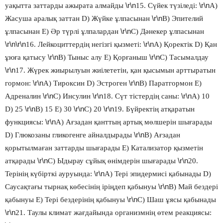
\r\n
\r\n
уақытта заттарды ажырата алмайды
15. Сүйек түзіледі:
А)
\r\n
Жасуша аралық заттан D) Жүйке ұлпасынан
В) Эпителий
\r\n
ұлпасынан Е) Әр түрлі ұлпалардан
С) Дәнекер ұлпасынан
\r\n\r\n
\r\n
16. Лейкоциттердің негізгі қызметі:
А) Қоректік D) Қан
\r\n
\r\n
ұюға қатысу
В) Тыныс алу Е) Қорғаныш
С) Тасымалдау
\r\n
17. Жүрек жиырылуын жиілететін, қан қысымын арттыратын
\r\n
\r\n
гормон:
А) Тироксин D) Эстроген
В) Паратгормон Е)
\r\n
\r\n
\r\n
Адреналин
С) Инсулин
18. Сүт тістердің саны:
А) 10
\r\n
\r\n
\r\n
D) 25
В) 15 Е) 30
С) 20
19. Бүйректің атқаратын
\r\n
функциясы:
А) Ағзадан қанттың артық мөлшерін шығарады
\r\n
D) Глюкозаны гликогенге айналдырады
В) Ағзадан
қорытылмаған заттарды шығарады Е) Катализатор қызметін
\r\n
\r\n
атқарады
С) Ыдырау сұйық өнімдерін шығарады
20.
\r\n
Терінің күбірткі ауруында:
А) Тері эпидермисі қабынады D)
\r\n
Саусақтағы тырнақ көбесінің іріңдеп қабынуы
В) Май бездері
\r\n
қабынуы Е) Тері бездерінің қабынуы
С) Шаш ұясы қабынады
\r\n
21. Таулы климат жағдайында организмнің өтем реакциясы: