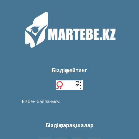
Біздің рейтинг
Бізбен байланысу:
tolegenberikbol@gmail.com
Біздің парақшалар