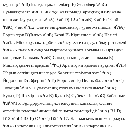
\r\n
\r\n
құрттар
В) Былқылдақденелілер Е) Желілілер
С)
\r\n
Буынаяқтылар
11. Жылқы жатырында ұрықтың даму және
\r\n
\r\n
пісіп жетілу уақыты:
А) 9 ай D) 12 ай
В) 3 ай Е) 10 ай
\r\n
\r\n
\r\n
С) 7 ай
12. Эпителий ұлпасының түріне жатпайды:
А)
\r\n
\r\n
Борпылдақ D)Тығыз
В) Безді Е) Кірпікшелі
С) Негізгі
\r\n
13. Мінез-құлық, тәрбие, сөйлеу, есте сақтау, ойлау реттеледі:
\r\n
А) Үлкен ми сыңары қыртысы қызметі арқылы D) Ортаңғы
\r\n
ми қызметі арқылы
В) Сопақша ми қызметі арқылы Е)
\r\n
\r\n
Мишық қызметі арқылы
С) Аралық ми қызметі арқылы
14.
\r\n
Жарық сезгіш құтышаларда болатын сезімтал зат:
А)
\r\n
\r\n
Йодопсин D) Эферин
В) Родопсин Е) Цианкобаламин
С)
\r\n
\r\n
Лизоцин
15. Сүйектердің қозғалмалы байланысы:
А)
\r\n
\r\n
Бунақ D) Шеміршек
В) Буын Е) Сүйек тігісі
С) Байланыс
\r\n\r\n
16. Бұл дәруменнің жетіспеуінен қаназдық кезінде
\r\n
оттегінің гемоглобинмен байланысы төмендейді:
А) В1 D)
\r\n
\r\n
\r\n
В12
В) В2 Е) С
С) В6
17. Қан қысымының жоғарлауы:
\r\n
\r\n
А) Гипотония D) Гипергликемия
В) Гипертония Е)