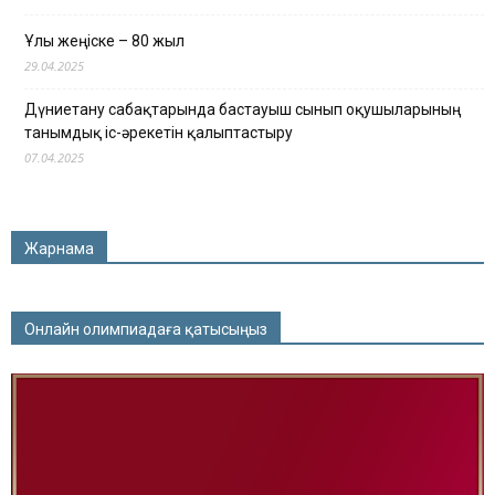
Ұлы жеңіске – 80 жыл
29.04.2025
Дүниетану сабақтарында бастауыш сынып оқушыларының
танымдық іс-әрекетін қалыптастыру
07.04.2025
Жарнама
Онлайн олимпиадаға қатысыңыз