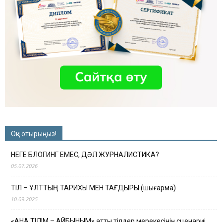
Оқи отырыңыз!
НЕГЕ БЛОГИНГ ЕМЕС, ДӘЛ ЖУРНАЛИСТИКА?
05.07.2026
ТІЛ – ҰЛТТЫҢ ТАРИХЫ МЕН ТАҒДЫРЫ (шығарма)
10.09.2025
«АНА ТІЛІМ – АЙБЫНЫМ» атты тілдер мерекесінің сценариі