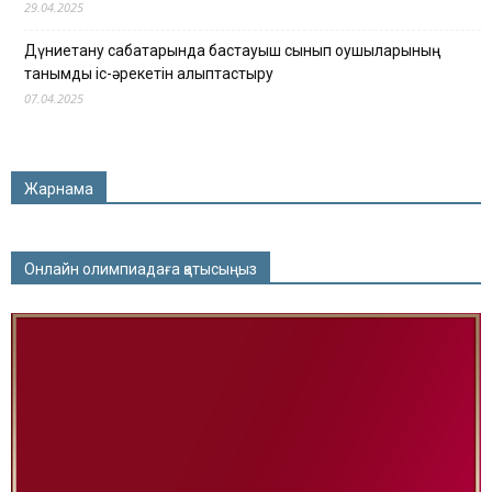
29.04.2025
Дүниетану сабақтарында бастауыш сынып оқушыларының
танымдық іс-әрекетін қалыптастыру
07.04.2025
Жарнама
Онлайн олимпиадаға қатысыңыз