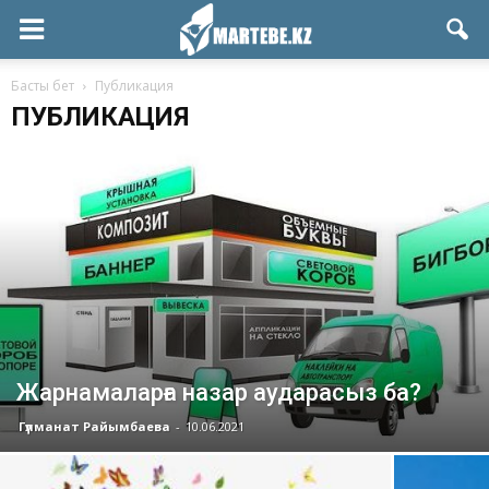
Басты бет
Публикация
ПУБЛИКАЦИЯ
Жарнамаларға назар аударасыз ба?
Гүлманат Райымбаева
-
10.06.2021