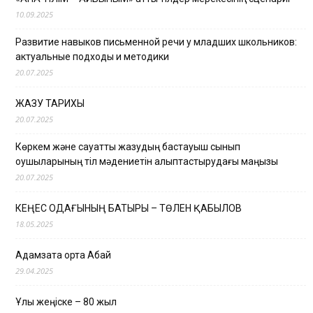
10.09.2025
Развитие навыков письменной речи у младших школьников:
актуальные подходы и методики
20.07.2025
ЖАЗУ ТАРИХЫ
20.07.2025
Көркем және сауатты жазудың бастауыш сынып
оқушыларының тіл мәдениетін қалыптастырудағы маңызы
20.07.2025
КЕҢЕС ОДАҒЫНЫҢ БАТЫРЫ – ТӨЛЕН ҚАБЫЛОВ
18.05.2025
Адамзатқа ортақ Абай
29.04.2025
Ұлы жеңіске – 80 жыл