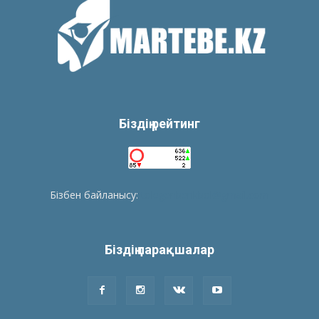
Біздің рейтинг
Бізбен байланысу:
tolegenberikbol@gmail.com
Біздің парақшалар