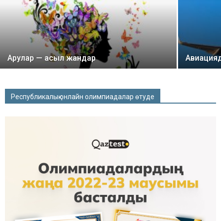
Арулар — асыл жандар
Авиацияд
Республикалық онлайн олимпиадалар өтуде