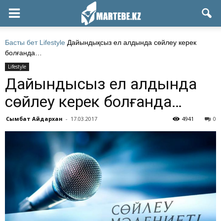
Басты бет
Lifestyle
Дайындықсыз ел алдында сөйлеу керек
болғанда…
Lifestyle
Дайындықсыз ел алдында
сөйлеу керек болғанда…
Сымбат Айдархан
-
17.03.2017
4941
0