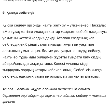
5. Қысқа сөйлеңіз!
Қысқа сөйлеу әрі ойды нақты жеткізу – үлкен өнер. Паскаль:
«Мен ұзақ мәтінге ұласқан хаттар жаздым, себебі қысқартуға
уақытым жетпей қалды» дейді. Аталған сөзден-ақ көп
сөйлеудің ең бірінші уақытыңызды, жұрттың уақытын
алатынын ұмытпаңыз. Дәлме-дәл уақытпен жүру, сөйлеу,
нақты әрі тұшымды ойлармен жұртты тыңдата білу сіздің
абыройыңызды асқақтатады. Келесі жиында сізді
тыңдаушылардың қатары көбейері анық. Себебі сіз қысқа
сөйлеңіз, ешкімнің уақытын алмайсыз әрі нақты айтасыз.
Аз сөз – алтын. Жұрт алдында шешенсініп сөйлей
бергеннен гөрі айқын әрі ақиқатын айтып сөйлеу – тамаша
қасиет.