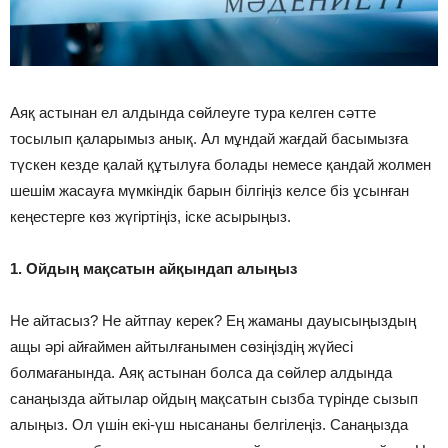
Аяқ астынан ел алдында сөйлеуге тура келген cәтте
тосылып қаларымыз анық. Ал мұндай жағдай басымызға
түскен кезде қалай құтылуға болады немесе қандай жолмен
шешім жасауға мүмкіндік барын білгіңіз келсе біз ұсынған
кеңестерге көз жүгіртіңіз, іске асырыңыз.
1. Ойдың мақсатын айқындап алыңыз
Не айтасыз? Не айтпау керек? Ең жаманы дауысыңыздың
ащы әрі айғаймен айтылғанымен сөзіңіздің жүйесі
болмағанында. Аяқ астынан болса да сөйлер алдында
санаңызда айтылар ойдың мақсатын сызба түрінде сызып
алыңыз. Ол үшін екі-үш нысананы белгілеңіз. Санаңызда