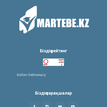
Біздің рейтинг
Бізбен байланысу:
tolegenberikbol@gmail.com
Біздің парақшалар