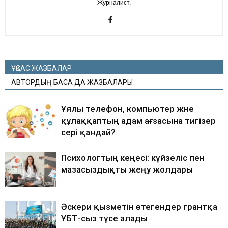
Журналист.
ҰҚСАС ЖАЗБАЛАР
АВТОРДЫҢ БАСҚА ДА ЖАЗБАЛАРЫ
Ұялы телефон, компьютер және
құлаққаптың адам ағзасына тигізер
әсері қандай?
Психологтың кеңесі: күйзеліс пен
мазасыздықты жеңу жолдары
Әскери қызметін өтегендер грантқа
ҰБТ-сыз түсе алады