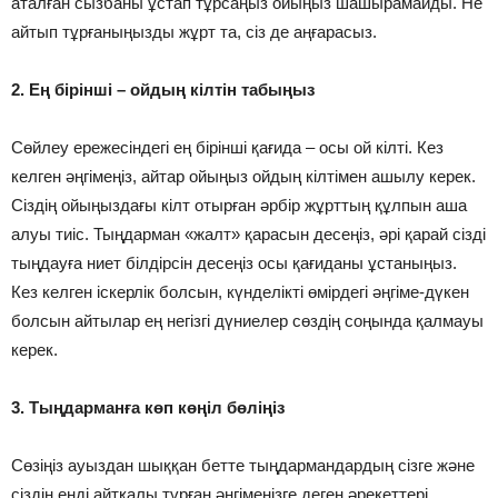
аталған сызбаны ұстап тұрсаңыз ойыңыз шашырамайды. Не
айтып тұрғаныңызды жұрт та, сіз де аңғарасыз.
2. Ең бірінші – ойдың кілтін табыңыз
Сөйлеу ережесіндегі ең бірінші қағида – осы ой кілті. Кез
келген әңгімеңіз, айтар ойыңыз ойдың кілтімен ашылу керек.
Сіздің ойыңыздағы кілт отырған әрбір жұрттың құлпын аша
алуы тиіс. Тыңдарман «жалт» қарасын десеңіз, әрі қарай сізді
тыңдауға ниет білдірсін десеңіз осы қағиданы ұстаныңыз.
Кез келген іскерлік болсын, күнделікті өмірдегі әңгіме-дүкен
болсын айтылар ең негізгі дүниелер сөздің соңында қалмауы
керек.
3. Тыңдарманға көп көңіл бөліңіз
Сөзіңіз ауыздан шыққан бетте тыңдармандардың сізге және
сіздің енді айтқалы тұрған әңгімеңізге деген әрекеттері