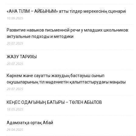
«АНА ТІЛІМ – АЙБЫНЫМ» атты тілдер мерекесінің сценариі
10.09.2025
Развитие навыков письменной речи у младших школьников:
актуальные подходы и методики
20.07.2025
ЖАЗУ ТАРИХЫ
20.07.2025
Көркем және сауатты жазудың бастауыш сынып
оқушыларының тіл мәдениетін қалыптастырудағы маңызы
20.07.2025
КЕҢЕС ОДАҒЫНЫҢ БАТЫРЫ – ТӨЛЕН ҚАБЫЛОВ
18.05.2025
Адамзатқа ортақ Абай
29.04.2025