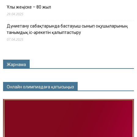
Ұлы жеңіске – 80 жыл
29.04.2025
Дүниетану сабақтарында бастауыш сынып оқушыларының
танымдық іс-әрекетін қалыптастыру
07.04.2025
Жарнама
Онлайн олимпиадаға қатысыңыз