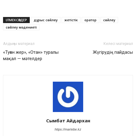
ІЛМЕКСӨЗДЕР
дұрыс сөйлеу
жетістік
оратор
сөйлеу
сөйлеу мәдениеті
Алдыңғы материал
Келесі материал
«Туған жер», «Отан» туралы
Жүгірудің пайдасы
мақал — мәтелдер
Сымбат Айдархан
https://martebe.kz