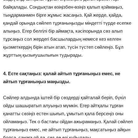
байқалады. Сондықтан өзіңізбен-өзіңіз қалып қоймаңыз,
тыңдарманмен бірге жұмыс жасаңыз. Қай жерде, қайда,
қандай орында сөйлеп тұрғаныңызды міндетті түрде есепке
алыңыз. Егер белгілі бір аймақта, кәсіпорында сөз алып
тұрсаңыз сол жердегі басшылардың немесе кез келген
қызметкердің бірін атын атап, түсін түстеп сөйлеңіз. Бұл
жұрттың қызығушылығын тудырады.
4. Есте сақтаңыз: қалай айтып тұрғаныңыз емес, не
айтып тұрғаныңыз маңызды.
Сөйлер алдында іштей бір сөздерді қайталай беріп, бүкіл
ойды шашыратып алуыңыз мүмкін. Егер айтқалы тұрған
қанатты сөзіңіз естен шығып, ұмытып қала берсеңіз оны
ойламаңыз. Тек о бастағы ойдан ажырамаңыз. Қалай сөйлеп
тұрғаныңыз емес, не айтып тұрғаныңыз, мақсатыңыз айқын
болса, санаға ой да, сөз де өзі құйылады.