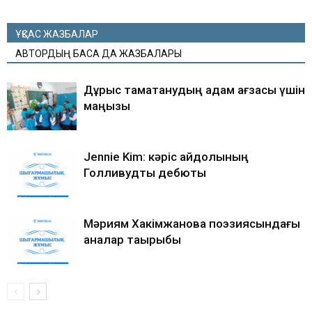
ҰҚСАС ЖАЗБАЛАР
АВТОРДЫҢ БАСҚА ДА ЖАЗБАЛАРЫ
Дұрыс тамақтанудың адам ағзасы үшін
маңызы
Jennie Kim: кәріс айдолының
Голливудтық дебюты
Мәриям Хакімжанова поэзиясындағы
аналар тақырыбы