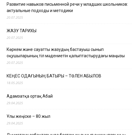
Развитие навыков письменной речи у младших школьников:
актуальные подходы и методики
20.07.2025
ЖАЗУ ТАРИХЫ
20.07.2025
Көркем және сауатты жазудың бастауыш сынып
оқушыларының тіл мәдениетін қалыптастырудағы маңызы
20.07.2025
КЕҢЕС ОДАҒЫНЫҢ БАТЫРЫ – ТӨЛЕН ҚАБЫЛОВ
18.05.2025
Адамзатқа ортақ Абай
29.04.2025
Ұлы жеңіске – 80 жыл
29.04.2025
Дүниетану сабақтарында бастауыш сынып оқушыларының