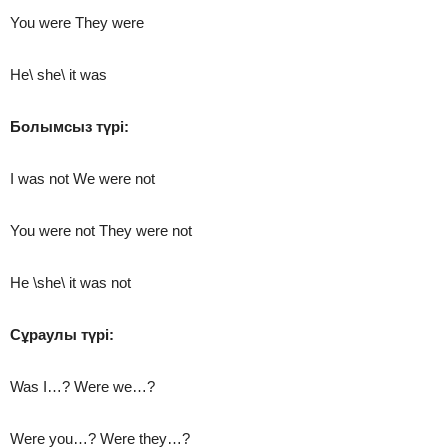
You were They were
He\ she\ it was
Болымсыз түрі:
I was not We were not
You were not They were not
He \she\ it was not
Сұраулы түрі:
Was I…? Wеre we…?
Were you…? Were they…?