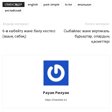
ІЛМЕКСӨЗДЕР
english
past simple
to be
ағылшын
английский
Алдыңғы материал
Келесі материал
6-ға көбейту және бөлу кестесі
Сыбайлас және вертикаль
(ашық сабақ)
бұрыштар, олардың
қасиеттері
Рауан Ризуан
https://martebe.kz