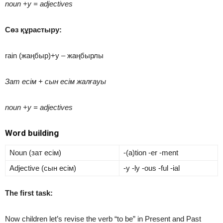
noun +y = adjectives
Сөз құрастыру:
rain (жаңбыр)+y – жаңбырлы
Зат есім + сын есім жалғауы
noun +y = adjectives
Word building
Noun (зат есім)
-(a)tion -er -ment
Adjective (сын есім)
-y -ly -ous -ful -ial
The first task:
Now children let’s revise the verb “to be” in Present and Past