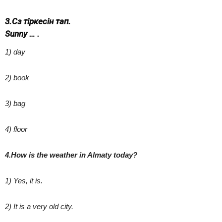
3.Сөз тіркесін тап.
Sunny … .
1) day
2) book
3) bag
4) floor
4.How is the weather in Almaty today?
1) Yes, it is.
2) It is a very old city.