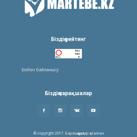
Біздің рейтинг
Бізбен байланысу:
tolegenberikbol@gmail.com
Біздің парақшалар
© copyright 2017. Барлық құқықтар қоғалған