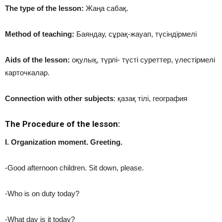
The type of the lesson:
Жаңа сабақ.
Method of teaching:
Баяндау, сұрақ-жауап, түсіндірмелі
Aids of the lesson:
оқулық, түрлі- түсті суреттер, үлестірмелі
карточкалар.
Connection with other subjects
: қазақ тілі, география
The Procedure of the lesson:
I. Organization moment. Greeting.
-Good afternoon children. Sit down, please.
-Who is on duty today?
-What day is it today?