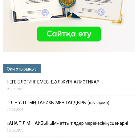
Оқи отырыңыз!
НЕГЕ БЛОГИНГ ЕМЕС, ДӘЛ ЖУРНАЛИСТИКА?
05.07.2026
ТІЛ – ҰЛТТЫҢ ТАРИХЫ МЕН ТАҒДЫРЫ (шығарма)
10.09.2025
«АНА ТІЛІМ – АЙБЫНЫМ» атты тілдер мерекесінің сценариі
10.09.2025