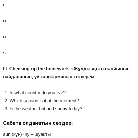
r
o
u
s
III. Checking-up the homework. «Жұлдызды сәт»ойынын
пайдаланып, үй тапсырмасын тексерем.
In what country do you live?
Which season is it at the moment?
Is the weather hot and sunny today?
Сабақта қолданатын сөздер:
sun (күн)+ny – шуақты