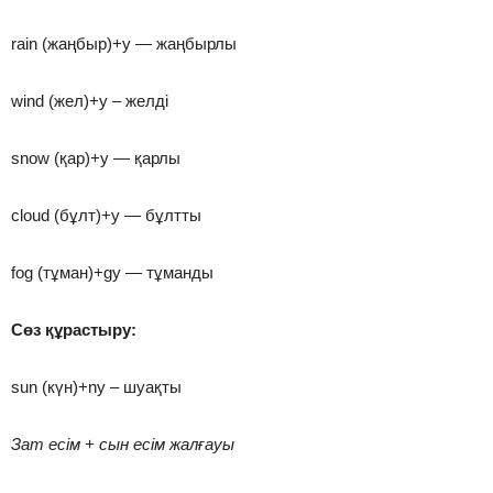
rain (жаңбыр)+y — жаңбырлы
wind (жел)+y – желді
snow (қар)+y — қарлы
cloud (бұлт)+y — бұлтты
fog (тұман)+gy — тұманды
Сөз құрастыру:
sun (күн)+ny – шуақты
Зат есім + сын есім жалғауы