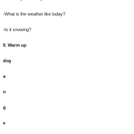
-What is the weather like today?
-Is it snowing?
II. Warm up
dog
a
n
g
e