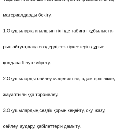
материалдарды бекіту.
1.Оқушыларға ағылшын тілінде табиғат құбылыста-
рын айтуға,жаңа сөздерді,сөз тіркестерін дұрыс
қолдана білуге үйрету.
2.Оқушыларды сөйлеу мәдениетіне, адамгершілікке,
жауаптылыққа тәрбиелеу.
3.Оқушылардың сөздік қорын кеңейту, оқу, жазу,
сөйлеу, аудару, қабілеттерін дамыту.