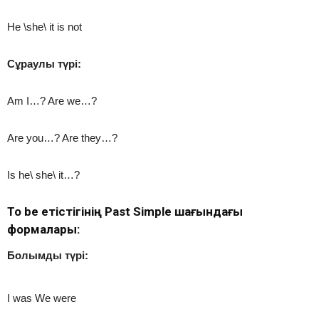
He \she\ it is not
Сұраулы түрі:
Am I…? Arе we…?
Are you…? Are they…?
Is he\ she\ it…?
To be етістігінің Past Simple шағындағы
формалары:
Болымды түрі:
I was We were