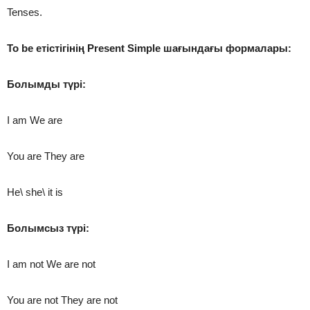
Tenses.
To be етістігінің Present Simple шағындағы формалары:
Болымды түрі:
I am We are
You are They are
He\ she\ it is
Болымсыз түрі:
I am not We are not
You are not They are not