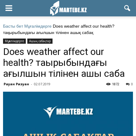
Басты бет
Мұғалімдерге
Does weather affect our health?
тақырыбындағы ағылшын тілінен ашық сабақ
Мұғалімдерге
Ашық сабақтар
Does weather affect our
health? тақырыбындағы
ағылшын тілінен ашық сабақ
Рауан Ризуан
-
02.07.2019
1872
0