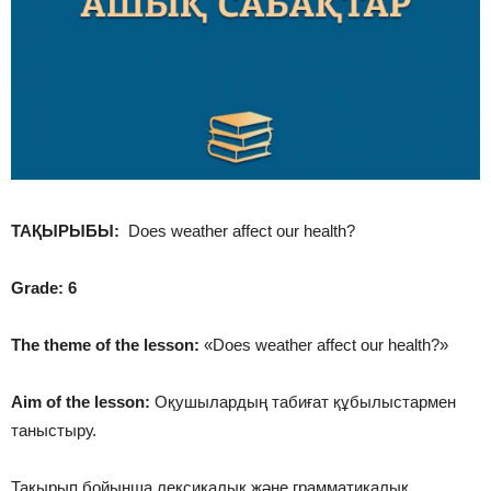
ТАҚЫРЫБЫ:
Does weather affect our health?
Grade: 6
The theme of the lesson:
«Does weather affect our health?»
Aim of the lesson:
Оқушылардың табиғат құбылыстармен
таныстыру.
Тақырып бойынша лексикалық және грамматикалық