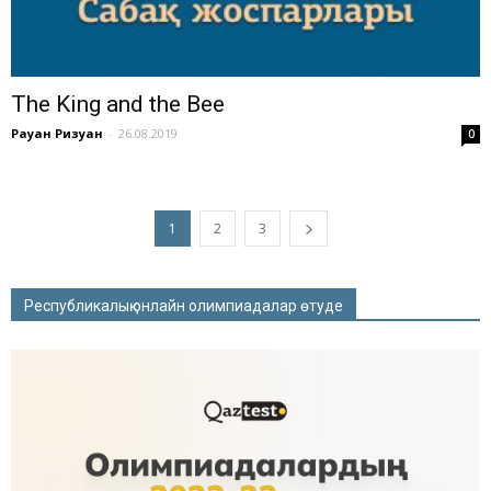
The King and the Bee
Рауан Ризуан
-
26.08.2019
0
1
2
3
Республикалық онлайн олимпиадалар өтуде