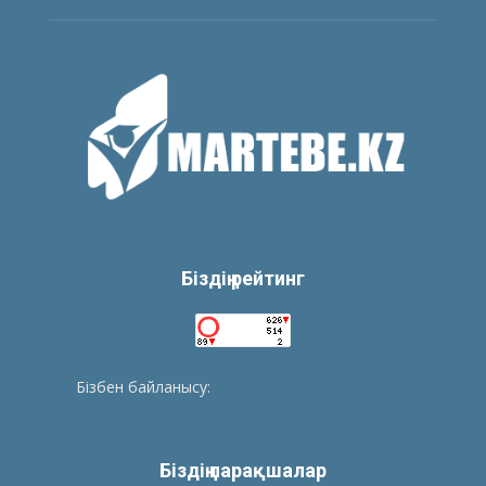
Біздің рейтинг
Бізбен байланысу:
tolegenberikbol@gmail.com
Біздің парақшалар