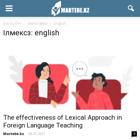
Басты бет
Ілмексөздер
English
Ілмексөз: english
The effectiveness of Lexical Approach in
Foreign Language Teaching
Martebe.kz
-
08.12.2021
0