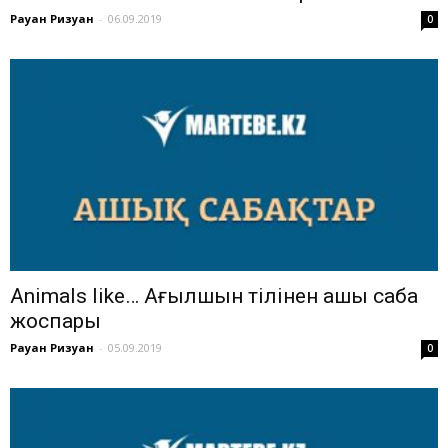
Рауан Ризуан
-
06.09.2019
0
Animals like… Ағылшын тілінен ашық сабақ
жоспары
Рауан Ризуан
-
05.09.2019
0