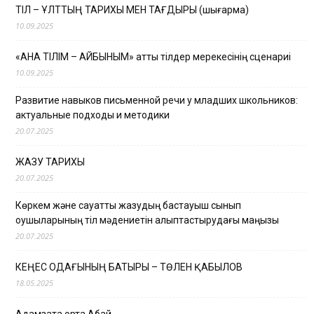
ТІЛ – ҰЛТТЫҢ ТАРИХЫ МЕН ТАҒДЫРЫ (шығарма)
10.09.2025
«АНА ТІЛІМ – АЙБЫНЫМ» атты тілдер мерекесінің сценариі
10.09.2025
Развитие навыков письменной речи у младших школьников:
актуальные подходы и методики
20.07.2025
ЖАЗУ ТАРИХЫ
20.07.2025
Көркем және сауатты жазудың бастауыш сынып
оқушыларының тіл мәдениетін қалыптастырудағы маңызы
20.07.2025
КЕҢЕС ОДАҒЫНЫҢ БАТЫРЫ – ТӨЛЕН ҚАБЫЛОВ
18.05.2025