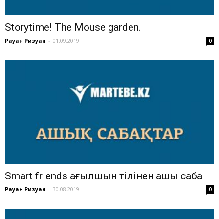
Storytime! The Mouse garden.
Рауан Ризуан
-
01.09.2019
0
Smart friends ағылшын тілінен ашық сабақ
Рауан Ризуан
-
30.08.2019
0