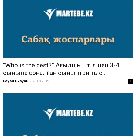
“Who is the best?” Ағылшын тілінен 3-4
сыныпқа арналған сыныптан тыс...
Рауан Ризуан
-
27.08.2019
1