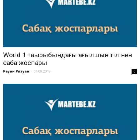
World 1 тақырыбындағы ағылшын тілінен
сабақ жоспары
Рауан Ризуан
-
04.09.2019
0