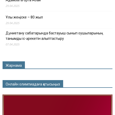
Адамзатқа ортақ Абай
29.04.2025
Ұлы жеңіске – 80 жыл
29.04.2025
Дүниетану сабақтарында бастауыш сынып оқушыларының
танымдық іс-әрекетін қалыптастыру
07.04.2025
Жарнама
Онлайн олимпиадаға қатысыңыз