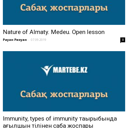
Nature of Almaty. Medeu. Open lesson
Рауан Ризуан
-
07.09.2019
0
Immunity, types of immunity тақырыбында
ағылшын тілінен сабақ жоспары