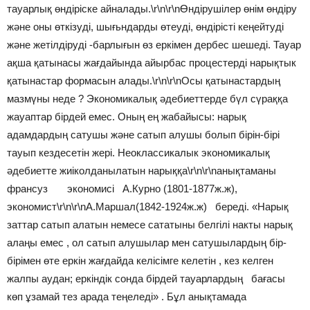
тауарлық өндіріске айналады.\r\n\r\nӨндірушілер өнім өндіру
және оны өткізуді, шығьндарды өтеуді, өндірісті кеңейтуді
және жетілдіруді -барлығын өз еркімен дербес шешеді. Тауар
ақша қатынасы жағдайында айырбас процестерді нарықтык
қатынастар формасын алады.\r\n\r\nОсы қатынастардың
мазмүны неде ? Экономикалық әдебиеттерде бүл сүраққа
жауаптар бірдей емес. Оның ең жабайысы: нарық
адамдардың сатушы және сатып алушы болып бірін-бірі
тауып кездесетін жері. Неоклассикалык экономикалық
әдебиетте жиіколданылатын нарыққа\r\n\r\nанықтаманы
франсуз экономисі А.Курно (1801-1877ж.ж),
экономист\r\n\r\nА.Маршал(1842-1924ж.ж) береді. «Нарық
заттар сатып алатын немесе сататыны белгілі накты нарық
алаңы емес , ол сатып алушылар мен сатушылардың бір-
бірімен өте еркін жағдайда келісімге келетін , кез келген
жалпы аудан; еркіндік сонда бірдей тауарлардың бағасы
көп ұзамай тез арада теңеледі» . Бұл анықтамада