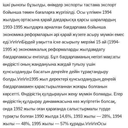
ішкі рыногы бұзылды, өнімдер экспорты тастама экспорт
бойынша төмен бағаларға жүргізілді. Осы үлгімен 1994
жылдың ортасына қарай дағдарысқа қарсы шаралардың
1993-1995 жылдарға арналған бағдарлама бойынша
экономика реформларын әрі қарай жүзеге асыру мүмкін емес
еді.\r\n\r\nБірдей уақытта іске асырылу мерзімі 15 ай (1994-
1995 ж) экономикалық реформаларды жылдамдату
бағдарламасы енгізілді. Бұл багдарламаның негізгі мақсаты
өндірісті оның жандануына жағдай туғызу үшін
қүнсыздануды басатын деңгейге дейін тұрақтандыру
болды.\r\n\r\n1995 жыл деректері қүнсызданудың деңгейі
бағдарламамен қарастырылғаннан жоғары болғанын
көрсетті. Өндірістің қүлдырауын жеңу мүмкін болмады. Егер
өндірістің құлдырау динамикасына көз жүгіртетін болсақ,
онда 1992 жылы оған қарағанда салыстырмалы түрде
түрақты болған 1990 жылда 14,6%, 1993 жылы — 28%, 1994
жылы — 48%, 1995 жылы — 57% құрады.\r\n\r\nОсы