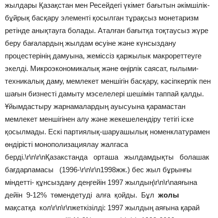
жылдары Қазақстан мен Ресейдегі үкімет бағытын әкімшілік-
бұйрық басқару элементі қосылган тұрақсыз монетаризм
ретінде анықтауга болады. Аталған бағытқа тоқтаусыз жүре
беру бағалардың жылдам өсуіне және күнсыздану
процестерінің дамуына, жеміссіз қаржылык макрореттеуге
экелді. Микроэкономикалық және өңірлік саясат, ғылыми-
техникалық даму, мемлекет меншігін басқару, кәсіпкерлік пен
шағын бизнесті дамыту мэселелері шешімін таппай қалды.
Ұйымдастыру жарнамалардың ауысуына қарамастан
мемлекет меншігінен алу және жекешелендіру тетігі іске
қосылмады. Ескі партиялық-шаруашылық номенклатурамен
өндірісті монополизациялау жалгаса
берді.\r\n\r\nҚазакстанда орташа жылдамдықты болашак
бағдарламасы (1996-\r\n\r\n1998жж.) бес жыл бұрынғы
міндетті- құнсыздану деңгейін 1997 жылдың\r\n\r\nаяғына
дейін 9-12% төмендетуді алға қойды. Бұл
жолы
мақсатқа кол\r\n\r\nжеткізілді: 1997 жылдың аяғына қарай