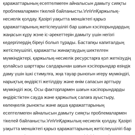
қаражаттарының есептелмеген айналысын дамыту сияқты
проблемалармен тікелей байланысты.\r\n\r\nҚаржылық-
несиелік қолдау. Қазіргі уақытта меншіктегі қарыз
қаражаттарының жетіспеушілігі бар шағын кэсіпорындардың
жаңасын кұру жэне іс-әрекеттерін дамыту үшін негізгі
кедергілердің біреуі болып тұрады. Бастапқы капиталдың
жетіспеушілігі, қаражатты жинақтаудың шектелген
мүмкіндіктері, қаржылық-несиелік ресурстарға қол жеткізудің
қолайсыз шарттары салдарынан шағын кэсіпорындар өзіндік
даму үшін ішкі стимулға, жңа тауар рыногын игеру мүмкіндігі,
нарықтық өндірісті жетілдіру және өнім сапасын арттыру
мүмкіндігі жоқ. Осы факторлармен шағын кәсіпорындарды
өндірістіктен сауда және қаржылық салаға ауыстыру,
көлеңкелік рынокты және ақша қаражаттарының
есептелмеген айналысын дамыту сияқты проблемалармен
тікелей байланысты.\r\n\r\nҚаржылық-несиелік қолдау. Қазіргі
уақытта меншіктегі қарыз қаражаттарының жетіспеушілігі бар