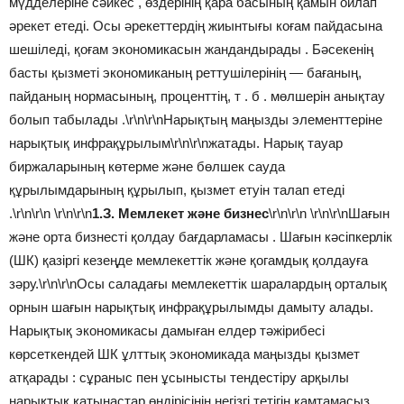
мүдделеріне сәйкес , өздерінің қара басының қамын ойлап
әрекет етеді. Осы әрекеттердің жиынтығы коғам пайдасына
шешіледі, қоғам экономикасын жандандырады . Бәсекенің
басты қызметі экономиканың реттушілерінің — бағаның,
пайданың нормасының, проценттің, т . б . мөлшерін анықтау
болып табылады .\r\n\r\nНарықтың маңызды элементтеріне
нарықтық инфрақұрылым\r\n\r\nжатады. Нарық тауар
биржаларының көтерме және бөлшек сауда
құрылымдарының құрылып, қызмет етуін талап етеді
.\r\n\r\n \r\n\r\n
1.З. Мемлекет және бизнес
\r\n\r\n \r\n\r\nШағын
және орта бизнесті қолдау бағдарламасы . Шағын кәсіпкерлік
(ШК) қазіргі кезеңде мемлекеттік және қогамдық қолдауға
зәру.\r\n\r\nОсы саладағы мемлекеттік шаралардың орталық
орнын шағын нарықтық инфрақұрылымды дамыту алады.
Нарықтық экономикасы дамыған елдер тәжірибесі
көрсеткендей ШК ұлттық экономикада маңызды қызмет
атқарады : сұраныс пен ұсынысты тендестіру арқылы
нарықтық қатынастар өндірісінің негізгі тетігін қамтамасыз