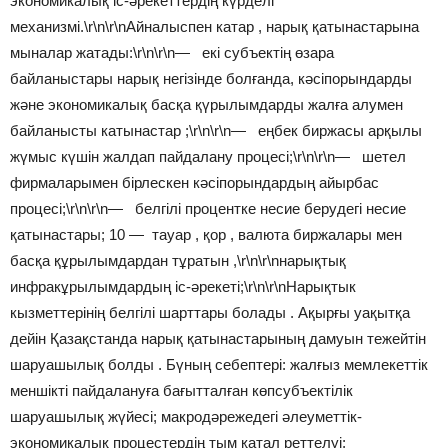
экономикалық іс-әрекеттердің күрделі
механизмі.\r\n\r\nАйналыспен катар , нарық қатынастарына
мыналар жатады:\r\n\r\n— екі субъектің өзара
байланыстары нарық негізінде болғанда, кәсіпорындарды
және экономикалық басқа қүрылымдарды жалға алумен
байланысты катынастар ;\r\n\r\n— еңбек биржасы арқылы
жүмыс күшін жалдап пайдалану процесі;\r\n\r\n— шетел
фирмаларымен бірлескен кәсіпорындардың айырбас
процесі;\r\n\r\n— белгілі процентке несие берудегі несие
қатынастары; 10 — тауар , қор , валюта биржалары мен
басқа құрылымдардан тұратын ,\r\n\r\nнарықтық
инфракұрылымдардың іс-әрекеті;\r\n\r\nНарықтык
кызметтерінің белгілі шарттары болады . Ақырғы уақытқа
дейін Қазақстанда нарық қатынастарының дамуын тежейтін
шаруашылық болды . Бүның себептері: жалғыз мемлекеттік
меншікті пайдалануға бағытталған көпсубъектілік
шаруашылық жүйесі; макродәрежедегі әлеуметтік-
экономикалық процестердің тым қатал реттелуі;