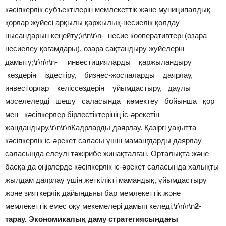
кәсіпкерлік субъектілерін мемлекеттік және муниципалдық
қорлар жүйесі арқылы қаржылық-несиелік қолдау
нысандарын кеңейту;\r\n\r\n- несие кооперативтері (өзара
несиелеу қоғамдары), өзара сақтандыру жуйелерін
дамыту;\r\n\r\n- инвестицияларды қаржыландыру
көздерін іздестіру, бизнес-жоспаларды даярлау,
инвесторлар келіссөздерін үйымдастыру, даулы
мәселелерді шешу саласында көмектеу бойынша қор
мен кәсіпкерлер бірлестіктерінің іс-әрекетін
жандандыру.\r\n\r\nКадрларды даярлау. Қазіргі уақытта
кәсіпкерлік іс-әрекет саласы үшін мамангдарды даярлау
саласында елеулі тәжірибе жинақталған. Орталықта және
басқа да өңірлерде кәсіпкерлік іс-әрекет саласында халықты
жылдам даярлау үшін жеткілікті мамандық, ұйымдастыру
және зияткерлік дайындығы бар мемлекеттік және
мемлекеттік емес оқу мекемелері дамып келеді.\r\n\r\n
2-
тарау. Экономикалық даму стратегиясындағы