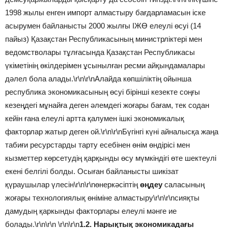
1998 жылы енген импорт алмастыру бағдарламасын іске
асырумен байланысты 2000 жылғы ІЖӨ елеулі өсуі (14
пайыз) Қазақстан Республикасының министрліктері мен
ведомстволары тұлғасында Қазақстан Республикасы
үкіметінің өкілдерімен ұсынылған ресми айқындамалары
дәлел бола алады.\r\n\r\nАлайда көпшіліктің ойынша
республика экономикасының өсуі бірінші кезекте соңғы
кезеңдегі мұнайға деген әлемдегі жоғары бағам, тек содан
кейін ғана елеулі артта қалумен ішкі экономикалық
факторлар жатыр деген ой.\r\n\r\nБүгінгі күні айналысқа жаңа
табиғи ресурстарды тарту есебінен өнім өндірісі мен
кызметтер көрсетудің қарқынды өсу мүмкіндігі өте шектеулі
екені белгілі болды. Осыған байланысты шикізат
қүраушылар үлесін\r\n\r\nөнеркәсіптің
өңдеу
саласының
жоғары технологиялық өніміне алмастыру\r\n\r\nсияқты
дамудың қаркынды факторлары елеулі мәнге ие
болады.\r\n\r\n \r\n\r\n
1.2. Нарықтық экономикадағы