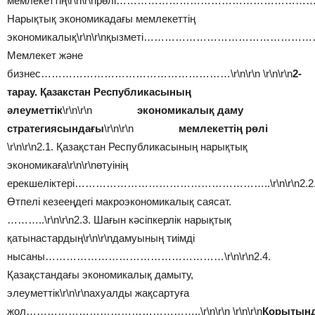
мемлекеттің\r\n\r\nрөлі…………………………………………………
Нарықтық экономикадағы мемлекеттің
экономикалық\r\n\r\nқызметі…………………………………………
Мемлекет және
бизнес………………………………………………\r\n\r\n
\r\n\r\n
2-
тарау. Қазакстан Республикасының
әлеуметтік
\r\n\r\n
экономикалық даму
стратегиясындағы
\r\n\r\n
мемлекеттің рөлі
\r\n\r\n2.1. Қазақстан Республикасының нарықтық
экономикаға\r\n\r\nөтуінің
ерекшеліктері………………………………………………..\r\n\r\n2.2
Өтпелі кезееңдегі макроэкономикалық саясат.
………..\r\n\r\n2.3. Шағын кәсіпкерлік нарықтық
қатынастардың\r\n\r\nдамуының тиімді
нысаны……………………………………………\r\n\r\n2.4.
Қазақстандағы экономикалық дамыту,
элеуметтік\r\n\r\nахуалды жақсартуға
жол…………………………………………..\r\n\r\n \r\n\r\n
Қорытын