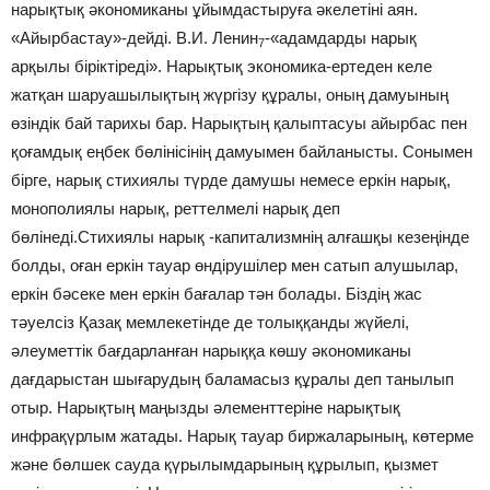
нарықтық әкономиканы ұйымдастыруға әкелетіні аян.
«Айырбастау»-дейді. В.И. Ленин
-«адамдарды нарық
7
арқылы біріктіреді». Нарықтық экономика-ертеден келе
жатқан шаруашылықтың жүргізу құралы, оның дамуының
өзіндік бай тарихы бар. Нарықтың қалыптасуы айырбас пен
қоғамдық еңбек бөлінісінің дамуымен байланысты. Сонымен
бірге, нарық стихиялы түрде дамушы немесе еркін нарық,
монополиялы нарық, реттелмелі нарық деп
бөлінеді.Стихиялы нарық -капитализмнің алғашқы кезеңінде
болды, оған еркін тауар өндірушілер мен сатып алушылар,
еркін бәсеке мен еркін бағалар тән болады. Біздің жас
тәуелсіз Қазақ мемлекетінде де толыққанды жүйелі,
әлеуметтік бағдарланған нарыққа көшу әкономиканы
дағдарыстан шығарудың баламасыз құралы деп танылып
отыр. Нарықтың маңызды әлементтеріне нарықтық
инфрақүрлым жатады. Нарық тауар биржаларының, көтерме
және бөлшек сауда қүрылымдарының құрылып, қызмет