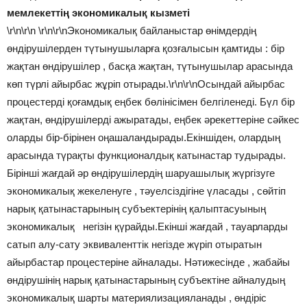
мемлекеттің экономикалық кызметі
\r\n\r\n \r\n\r\nЭкономикалық байланыстар өнімдердің
өндірушілерден түтынушыларға қозғалысын қамтиды : бір
жақтан өндірушілер , басқа жақтан, түтынушылар арасында
көп түрлі айырбас жұріп отырады.\r\n\r\nОсындай айырбас
процестерді қоғамдық еңбек бөлінісімен белгіленеді. Бүл бір
жақтан, өндірушілерді ажыратады, еңбек әрекеттеріне сәйкес
оларды бір-бірінен оңашаландырады.Екіншіден, олардың
арасында түрақты функционалдық катынастар тудырады.
Бірінші жағдай әр өндірушілердің шаруашылық жүргізуге
экономикалық жекеленуге , тәуелсіздігіне үласады , сөйтіп
нарық қатынастарының субъектерінің қалыптасуының
экономикалық негізін қүрайды.Екінші жағдай , тауарларды
сатып алу-сату эквиваленттік негізде жүріп отыратын
айырбастар процестеріне айналады. Нәтижесінде , жабайы
өндірушінің нарық қатынастарының субъектіне айналудың
экономикалық шарты материялизацияланады , өндіріс