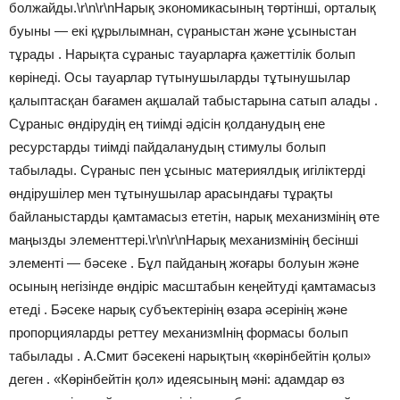
болжайды.\r\n\r\nНарық экономикасының төртінші, орталық
буыны — екі құрылымнан, сүраныстан және ұсыныстан
тұрады . Нарықта сұраныс тауарларға қажеттілік болып
көрінеді. Осы тауарлар түтынушыларды тұтынушылар
қалыптасқан бағамен ақшалай табыстарына сатып алады .
Сұраныс өндірудің ең тиімді әдісін қолданудың ене
ресурстарды тиімді пайдаланудың стимулы болып
табылады. Сүраныс пен ұсыныс материялдық игіліктерді
өндірушілер мен тұтынушылар арасындағы тұрақты
байланыстарды қамтамасыз ететін, нарық механизмінің өте
маңызды элементтері.\r\n\r\nНарық механизмінің бесінші
элементі — бәсеке . Бұл пайданың жоғары болуын және
осының негізінде өндіріс масштабын кеңейтуді қамтамасыз
етеді . Бәсеке нарық субъектерінің өзара әсерінің және
пропорцияларды реттеу механизмІнің формасы болып
табылады . А.Смит бәсекені нарықтың «көрінбейтін қолы»
деген . «Көрінбейтін қол» идеясының мәні: адамдар өз