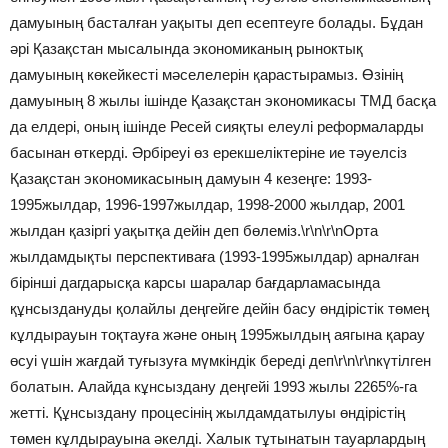
дамуының басталған уақыты деп есептеуге болады. Бұдан
әрі Қазақстан мысалында экономиканың рыноктық
дамуының көкейкесті мәселелерін қарастырамыз. Өзінің
дамуының 8 жылы ішінде Қазақстан экономикасы ТМД басқа
да елдері, оның ішінде Ресей сияқты елеулі реформаларды
басынан өткерді. Әрбіреуі өз ерекшеліктеріне ие тәуелсіз
Қазақстан экономикасының дамуын 4 кезеңге: 1993-
1995жылдар, 1996-1997жылдар, 1998-2000 жылдар, 2001
жылдан қазіргі уақытқа дейін деп бөлеміз.\r\n\r\nОрта
жылдамдықты перспективаға (1993-1995жылдар) арналған
бірінші дагдарысқа карсы шаралар бағдарламасында
құнсыздануды қолайлы деңгейге дейін басу өндірістік төмең
кұлдырауын тоқтауға және оның 1995жылдың аягына қарау
өсуі үшін жағдай туғызуға мүмкіндік береді деп\r\n\r\nкүтілген
болатын. Алайда кұнсыздану деңгейі 1993 жылы 2265%-га
жетті. Құнсыздану процесінің жылдамдатылуы өндірістің
төмен кұлдырауына әкелді. Халык тұтынатын тауарлардың