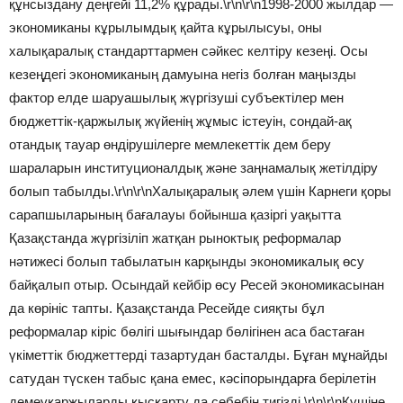
құнсыздану деңгейі 11,2% құрады.\r\n\r\n1998-2000 жылдар —
экономиканы кұрылымдық қайта кұрылысуы, оны
халықаралық стандарттармен сәйкес келтіру кезеңі. Осы
кезеңдегі экономиканың дамуына негіз болған маңызды
фактор елде шаруашылық жүргізуші субъектілер мен
бюджеттік-қаржылық жүйенің жұмыс істеуін, сондай-ақ
отандық тауар өндірушілерге мемлекеттік дем беру
шараларын институционалдық және заңнамалық жетілдіру
болып табылды.\r\n\r\nХалықаралық әлем үшін Карнеги қоры
сарапшыларының бағалауы бойынша қазіргі уақытта
Қазақстанда жүргізіліп жатқан рыноктық реформалар
нәтижесі болып табылатын карқынды экономикалық өсу
байқалып отыр. Осындай кейбір өсу Ресей экономикасынан
да көрініс тапты. Қазақстанда Ресейде сияқты бұл
реформалар кіріс бөлігі шығындар бөлігінен аса бастаған
үкіметтік бюджеттерді тазартудан басталды. Бұған мұнайды
сатудан түскен табыс қана емес, кәсіпорындарға берілетін
демеуқаржыларды қысқарту да себебін тигізді.\r\n\r\nКүшіне