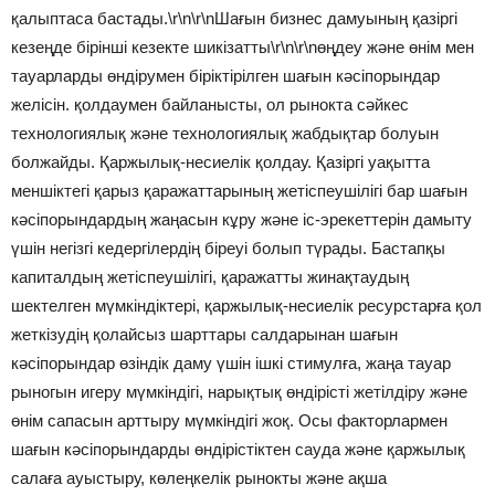
қалыптаса бастады.\r\n\r\nШағын бизнес дамуының қазіргі
кезеңде бірінші кезекте шикізатты\r\n\r\nөңдеу және өнім мен
тауарларды өндірумен біріктірілген шағын кәсіпорындар
желісін. қолдаумен байланысты, ол рынокта сәйкес
технологиялық және технологиялық жабдықтар болуын
болжайды. Қаржылық-несиелік қолдау. Қазіргі уақытта
меншіктегі қарыз қаражаттарының жетіспеушілігі бар шағын
кәсіпорындардың жаңасын кұру және іс-эрекеттерін дамыту
үшін негізгі кедергілердің біреуі болып түрады. Бастапқы
капиталдың жетіспеушілігі, қаражатты жинақтаудың
шектелген мүмкіндіктері, қаржылық-несиелік ресурстарға қол
жеткізудің қолайсыз шарттары салдарынан шағын
кәсіпорындар өзіндік даму үшін ішкі стимулға, жаңа тауар
рыногын игеру мүмкіндігі, нарықтық өндірісті жетілдіру және
өнім сапасын арттыру мүмкіндігі жоқ. Осы факторлармен
шағын кәсіпорындарды өндірістіктен сауда және қаржылық
салаға ауыстыру, көлеңкелік рынокты және ақша