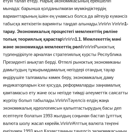
етуін талап етеді. Нарық әкономикасының ерекшелігі
мынада: барынша қолданылмаған мүмкіндіктердің
варианттарының ішіен ең үнамсыз болса да әйтеуір күмәнсіз
табысқа жеткізетін вариянты таңдап алынады.\r\n\r\n \r\n\r\n
1-
тарау. Экономикалық процестегі мемлекеттің рөліне
толық теориялық қарастар
\r\n\r\n
1.1. Мемлекеттің мәні
және экономикада мемлекеттің рөлі
\r\n\r\nРыноктық
түрлендірілуге арналған стратегиялық курсты Республика
Президенті анықтап берді. Өтпелі рыноктық экономиканы
дамытудың тұжырымдамалық негіздері отандық тауар
өндірушіге талғамалы көмек беру, экономикалық даму
индикаторларын іске қосуда, реформаларды заңнамалық
қамтамасыз ету және осы негізде тиімді әлеуметтік саясатты
жүргізу болып табылады.\r\n\r\nТәуелсіз елдің жаңа
экономикалық идеологиясын қалыптастырудың басы деп
есептеуге болатын 1993 жылдың соңынан бастап (ұлттық
валюта шолу жасап көрейік.\r\n\r\nҰлттық валюта теңгені
енгізумен 1993 жыл Қазақстанның тәуелсіз экономикасының