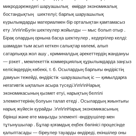
микродәрежедегі шаруашылық өмірде экономикалық
бостандықтың шектелуі; барлық шаруашылық
күрылымдарды материалмен бір орталықтан қамтамасыз
ету .\r\n\r\nБугін шектеулер жойылды — мыс болып отыр .
Бірақ олардың орнына басқа шектеулер , кедергілер келді:
шамадан тым асып кеткен салықтар көлемі, алып
сатарлыққа жол ашу , криминалдық әрекеттердің жандануы
— рэкет , мемлекеттік коммерциялық құрылымдарда заңсыз
келісімдердің көбеюі, т. б. Осылардың барлығы өндірістің
дамуын тежейді, өндірістік -шаруашылық іс — қимылдарға
негативтік ықпалын асыра түседі.\r\n\r\nНарық
экономикасының қызмет етуі, нарықтың белгілі
элементтерінің болуын талап етеді . Осылардың жиынтығы
нарық жүйесін қүрайды .\r\n\r\nНарық экономикасының
бірінші және өте маңызды элементі -өндірушілер мен
тұтынушылар . Бұлар қоғамдық еңбек бөлінісі процесінде
қалыптасады — біреулер тауарды өндіреді, екіншілер оны