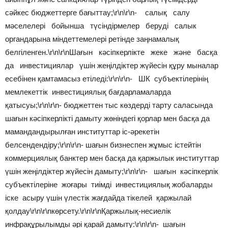
сәйкес бюджеттерге бағыттау;\r\n\r\n- салық салу
мәселелері бойынша түсіндірмелер беруді салык
органдарына міндеттемелері ретінде заңнамалық
белгіленген.\r\n\r\nШағын кәсіпкерлікте жеке және басқа
да инвестициялар үшін жеңілдіктер жүйесін құру мыналар
есебінен қамтамасыз етіледі:\r\n\r\n- ШК субъектілерінің
мемлекеттік инвестициялық бағдарламаларда
қатысуы;\r\n\r\n- бюджеттен тыс көздерді тарту саласында
шағын кәсіпкерлікті дамыту жөніндегі қорлар мен басқа да
мамандандырылған институттар іс-әрекетін
белсендендіру;\r\n\r\n- шағын бизнеспен жұмыс істейтін
коммерциялық банктер мен басқа да қаржылык институттар
үшін жеңілдіктер жүйесін дамыту;\r\n\r\n- шағын кәсіпкерлік
субъектілеріне жоғары тиімді инвестициялық жобаларды
іске асыру үшін үлестік жағдайда тікелей қаржылай
қолдау\r\n\r\nкөрсету.\r\n\r\nҚаржылық-несиелік
инфрақұрылымды әрі қарай дамыту:\r\n\r\n- шағын