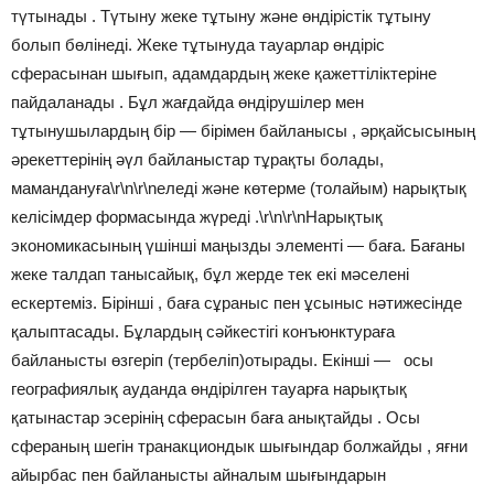
түтынады . Түтыну жеке тұтыну және өндірістік тұтыну
болып бөлінеді. Жеке тұтынуда тауарлар өндіріс
сферасынан шығып, адамдардың жеке қажеттіліктеріне
пайдаланады . Бұл жағдайда өндірушілер мен
тұтынушылардың бір — бірімен байланысы , әрқайсысының
әрекеттерінің әүл байланыстар тұрақты болады,
мамандануға\r\n\r\nеледі және көтерме (толайым) нарықтық
келісімдер формасында жүреді .\r\n\r\nНарықтық
экономикасының үшінші маңызды элементі — баға. Бағаны
жеке талдап танысайық, бұл жерде тек екі мәселені
ескертеміз. Бірінші , баға сұраныс пен ұсыныс нәтижесінде
қалыптасады. Бұлардың сәйкестігі конъюнктураға
байланысты өзгеріп (тербеліп)отырады. Екінші — осы
географиялық ауданда өндірілген тауарға нарықтық
қатынастар эсерінің сферасын баға анықтайды . Осы
сфераның шегін транакциондык шығындар болжайды , яғни
айырбас пен байланысты айналым шығындарын