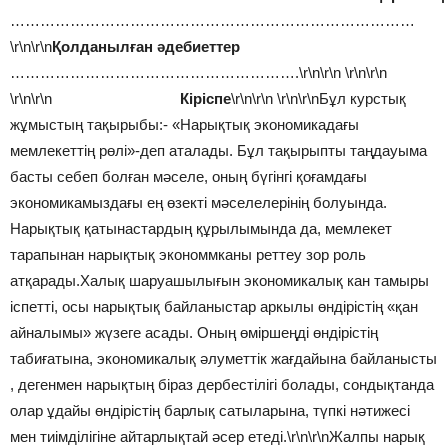
………………………………………………………………………
\r\n\r\n
Қолданылған әдебиеттер
………………………………………………….\r\n\r\n
\r\n\r\n
\r\n\r\n
Кіріспе
\r\n\r\n \r\n\r\nБұл курстық
жұмыстың тақырыбы:- «Нарықтық экономикадағы
мемлекеттің рөлі»-деп аталады. Бұл тақырыпты таңдауыма
басты себеп болған мәселе, оның бүгінгі қоғамдағы
экономикамыздағы ең өзекті мәселелерінің болуында.
Нарықтық қатынастардың құрылымында да, мемлекет
тарапынан нарықтық экономмканы реттеу зор роль
атқарады.Халық шаруашылығын экономикалық кан тамыры
іспетті, осы нарықтық байланыстар аркылы өндірістің «қан
айналымы» жүзеге асады. Оның өміршеңді өндірістің
табиғатына, экономикалық әлуметтік жағдайына байланысты
, дегенмен нарықтың біраз дербестілігі болады, сондықтанда
олар ұдайы өндірістің барлық сатыларына, түпкі нәтижесі
мен тиімділігіне айтарлықтай әсер етеді.\r\n\r\nЖалпы нарық