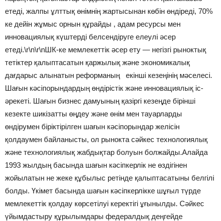
етеді, жалпы ұлттық өнімнің жартысынан көбін өндіреді, 70%
ке дейін жұмыс орнын құрайды , адам ресурсы мен
инновациялық күштерді белсендіруге елеулі әсер
етеді.\r\n\r\nШК-ке мемлекеттік әсер ету — негізгі рыноктық
тетіктер қалыптасатын қаржылық және экономикалық
дағдарыс алынатын реформаның екінші кезеңінің мәселесі.
Шағын кәсіпорындардың өндірістік және инновациялық іс-
әрекеті. Шағын бизнес дамуының қазіргі кезеңде бірінші
кезекте шикізатты өңдеу және өнім мен тауарларды
өндірумен біріктірілген шағын кәсіпорындар желісін
қолдаумен байланысты, ол рынокта сәйкес технологиялық
және технологиялық жабдықтар болуын болжайды.Алайда
1993 жылдың басында шағын кәсіпкерлік не өздігінен
жойылатын не жеке құбылыс ретінде қалыптасатыны белгілі
болды. Үкімет басында шағын кәсіпкерлікке шұғыл түрде
мемлекеттік қолдау көрсетілуі керектігі ұғынылды. Сәйкес
үйымдастыру құрылымдары федералдық деңгейде