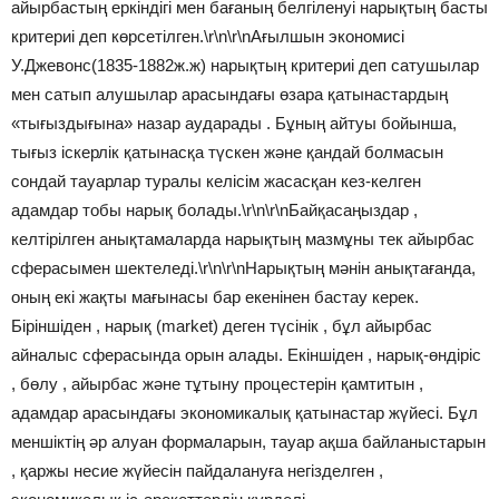
айырбастың еркіндігі мен бағаның белгіленуі нарықтың басты
критериі деп көрсетілген.\r\n\r\nАғылшын экономисі
У.Джевонс(1835-1882ж.ж) нарықтың критериі деп сатушылар
мен сатып алушылар арасындағы өзара қатынастардың
«тығыздығына» назар аударады . Бұның айтуы бойынша,
тығыз іскерлік қатынасқа түскен және қандай болмасын
сондай тауарлар туралы келісім жасасқан кез-келген
адамдар тобы нарық болады.\r\n\r\nБайқасаңыздар ,
келтірілген анықтамаларда нарықтың мазмұны тек айырбас
сферасымен шектеледі.\r\n\r\nНарықтың мәнін анықтағанда,
оның екі жақты мағынасы бар екенінен бастау керек.
Біріншіден , нарық (market) деген түсінік , бұл айырбас
айналыс сферасында орын алады. Екіншіден , нарық-өндіріс
, бөлу , айырбас және тұтыну процестерін қамтитын ,
адамдар арасындағы экономикалық қатынастар жүйесі. Бұл
меншіктің әр алуан формаларын, тауар ақша байланыстарын
, қаржы несие жүйесін пайдалануға негізделген ,