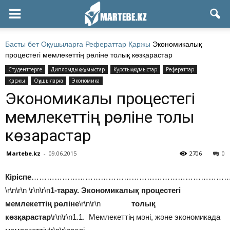
Басты бет
Оқушыларға
Рефераттар
Қаржы
Экономикалық
процестегі мемлекеттің рөліне толық көзқарастар
Студенттерге
Дипломдық жұмыстар
Курстық жұмыстар
Рефераттар
Қаржы
Оқушыларға
Экономика
Экономикалық процестегі
мемлекеттің рөліне толық
көзқарастар
Martebe.kz
-
09.06.2015
2706
0
Кіріспе
…………………………………………………………………
\r\n\r\n
\r\n\r\n
1-тарау. Экономикалық процестегі
мемлекеттің рөліне
\r\n\r\n
толық
көзқарастар
\r\n\r\n1.1. Мемлекеттің мәні, және экономикада