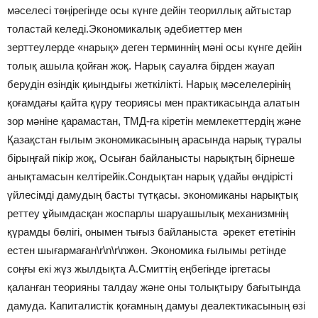
мәселесі төңірегінде осы күнге дейін теориллық айтыстар
толастай келеді.Экономикалық әдебиеттер мен
зерттеулерде «нарық» деген терминнің мәні осы күнге дейін
толық ашыла қойған жоқ. Нарық сауалға бірден жауап
берудін өзіндік қиындығы жеткілікті. Нарық мәселелерінің
қоғамдағы қайта қүру теориясы мен практикасында алатын
зор мәніне қарамастан, ТМД-ға кіретін мемлекеттердің және
Қазақстан ғылым экономикасының арасында нарық түралы
бірыңғай пікір жоқ, Осыған байланысты нарықтың бірнеше
анықтамасын келтірейік.Сондықтан нарық үдайы өндірісті
үйлесімді дамудың басты түтқасы. экономиканы нарықтық
реттеу ұйымдасқан жоспарлы шаруашылық механизмнің
қүрамды бөлігі, онымен тығыз байланыста әрекет ететінін
естен шығармаған\r\n\r\nжөн. Экономика ғылымы ретінде
соңғы екі жүз жылдықта А.Смиттің еңбегінде іргетасы
қаланған теорияны талдау және оны толықтыру бағытында
дамуда. Капиталистік қоғамның дамуы деалектикасының өзі