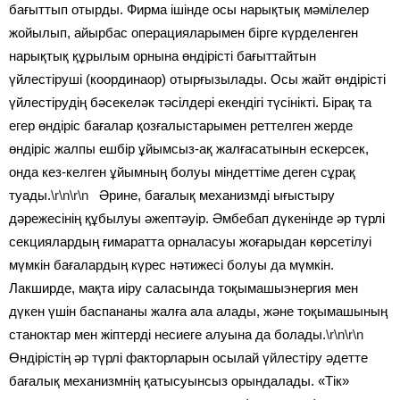
бағыттып отырды. Фирма ішінде осы нарықтық мәмілелер
жойылып, айырбас операцияларымен бірге күрделенген
нарықтық құрылым орнына өндірісті бағыттайтын
үйлестіруші (координаор) отырғызылады. Осы жайт өндірісті
үйлестірудің бәсекеләк тәсілдері екендігі түсінікті. Бірақ та
егер өндіріс бағалар қозғалыстарымен реттелген жерде
өндіріс жалпы ешбір ұйымсыз-ақ жалғасатынын ескерсек,
онда кез-келген ұйымның болуы міндеттіме деген сұрақ
туады.
\r\n\r\n
Әрине, бағалық механизмді ығыстыру
дәрежесінің құбылуы әжептәуір. Әмбебап дүкенінде әр түрлі
секциялардың ғимаратта орналасуы жоғарыдан көрсетілуі
мүмкін бағалардың күрес нәтижесі болуы да мүмкін.
Лакширде, мақта иіру саласында тоқымашыэнергия мен
дүкен үшін баспананы жалға ала алады, және тоқымашының
станоктар мен жіптерді несиеге алуына да болады.
\r\n\r\n
Өндірістің әр түрлі факторларын осылай үйлестіру әдетте
бағалық механизмнің қатысуынсыз орындалады. «Тік»