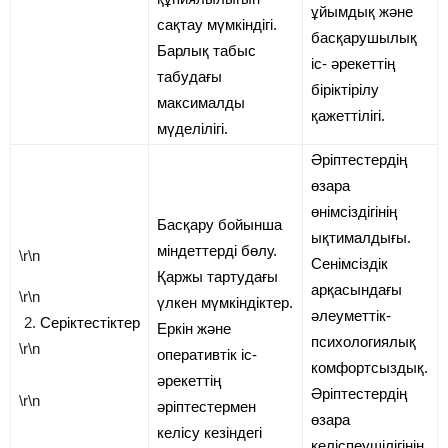
ұйымдық және
сақтау мүмкіндігі.
басқарушылық
Барлық табыс
іс- әрекеттің
табудағы
біріктірілу
максималды
қажеттілігі.
мүделілігі.
Әріптестердің
өзара
өнімсіздігінің
Басқару бойынша
ықтималдығы.
міндеттерді бөлу.
\r\n
Сенімсіздік
Қаржы тартудағы
арқасындағы
\r\n
үлкен мүмкіндіктер.
әлеуметтік-
Серіктестіктер
Еркін және
психологиялық
\r\n
оперативтік іс-
комфортсыздық.
әрекеттің
Әріптестердің
\r\n
әріптестермен
өзара
келісу кезіндегі
келіспеушілігінің