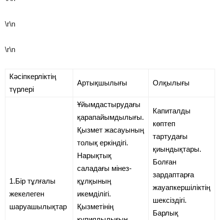
\r\n
\r\n
Кәсіпкерліктің
Артықшылығы
Олқылығы
түрлері
Ұйымдастырудағы
Капиталды
қарапайымдылығы.
көптеп
Қызмет жасауының
тартудағы
толық еркіндігі.
қиындықтары.
Нарықтық
Болған
саладағы мінез-
зардаптарға
1.Бір тұлғалы
құлқының
жауапкершіліктің
жекелеген
икемділігі.
шексіздігі.
шаруашылықтар
Қызметінің
Барлық
құпиялылығын