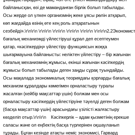
байланысқан, өзі де маманданған бірлік болып табылады.
Осы жерде ол үлкен организмнің жеке ұясы рөлін атқарып,
көп жағдайда өзінің өте кең роль атқаратынын
сезбейді».
\r\n\r\n
\r\n\r\n
\r\n\r\n
\r\n\r\n
\r\n\r\n
\r\n\r\n
2.2Экономис
бағалық механизмді үйлестіруші құрал деп есептеумен
қатар, «кәсіпкердің» үйлестіру функциясын жоққа
шығармауына байланысты: неліктен үйлестіру – бір жағынан
бағалық механизмнің жұмысы, екінші жағынан кәсіпкердің
жұмысы болып табылады деген заңды сұрақ туындайды.
Осы мақалада экономикалық теориядағы қорларды бағалық
механизм құралдары көмегімен орналастыру туралы
жасалған (кейбір мақсаттар үшін) болжам мен осы
орналастыру кәсіпкердің үйлестіруіне тәуелді деген болжам
(басқа мақсаттар үшін) арасындағы үзілісті жалғастыру
көзделіп отыр.
\r\n\r\n
Кәсіпкерлік – адам қызметінің ерекше
саласы және ол еңбектің басқа түрлерінен оқшауланып
тұрады. Бұған кезінде атақты неміс экономисі, Гарвард