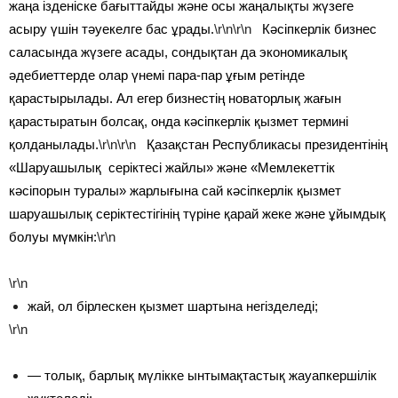
жаңа ізденіске бағыттайды және осы жаңалықты жүзеге
асыру үшін тәуекелге бас ұрады.
\r\n\r\n
Кәсіпкерлік бизнес
саласында жүзеге асады, сондықтан да экономикалық
әдебиеттерде олар үнемі пара-пар ұғым ретінде
қарастырылады. Ал егер бизнестің новаторлық жағын
қарастыратын болсақ, онда кәсіпкерлік қызмет термині
қолданылады.
\r\n\r\n
Қазақстан Республикасы президентінің
«Шаруашылық серіктесі жайлы» және «Мемлекеттік
кәсіпорын туралы» жарлығына сай кәсіпкерлік қызмет
шаруашылық серіктестігінің түріне қарай жеке және ұйымдық
болуы мүмкін:
\r\n
\r\n
жай, ол бірлескен қызмет шартына негізделеді;
\r\n
— толық, барлық мүлікке ынтымақтастық жауапкершілік