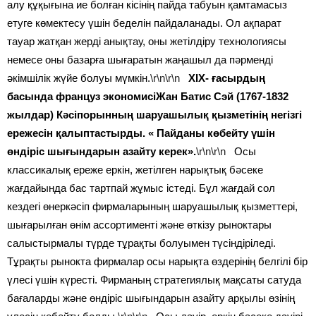
алу құқығына ие болған кісінің пайда табуын қамтамасыз
етуге көмектесу үшін беделін пайдаланады. Ол ақпарат
тауар жатқан жерді анықтау, оны жетілдіру технологиясы
немесе оны базарға шығаратын жаңашыл да пәрменді
әкімшілік жүйе болуы мүмкін.
\r\n\r\n
ХІХ- ғасырдың
басында француз экономисіЖан Батис Сэй (1767-1832
жылдар) Кәсіпорынның шаруашылық қызметінің негізгі
ережесін қалыптастырды. « Пайданы көбейту үшін
өндіріс шығындарын азайту керек».
\r\n\r\n
Осы
классикалық ереже еркін, жетілген нарықтық бәсеке
жағдайында бас тартпай жұмыс істеді. Бұл жағдай сол
кездегі өнеркәсіп фирмаларының шаруашылық қызметтері,
шығарылған өнім ассортименті және өткізу рыноктары
салыстырмалы түрде тұрақты болуымен түсіндіріледі.
Тұрақты рынокта фирмалар осы нарықта өздерінің белгілі бір
үлесі үшін күресті. Фирманың стратегиялық мақсаты сатуда
бағаларды және өндіріс шығындарын азайту арқылы өзінің