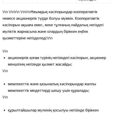
\r\n
\r\n\r\n
\r\n\r\n
Ұжымдық кәсіпорындар кооперативтік
немесе акционерлік түрде болуы мүмкін. Кооперативтік
кәсіпорын ақшаға емес, жеке тұлғаның пайдалық негіздегі
мүліктік жарнасына және олардың біріккен еңбек
қызметтеріне негізделеді:
\r\n
\r\n
акционерлік қоғам түрінің негізіндегі кәсіпорын, акционер
меншігінің негізінде қызмет жасайды;
\r\n
мемлекеттік және қазыналық кәсіпорындар жалпы
мемлекеттік міндеттерді шешу үшін құралады;
\r\n
құрылтайшылар мүлкінің қосылуы негізінде біріккен