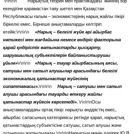
\r\n\r\n
Нарықтық теория мен практикадағы мәнінің зор
екендігіне қарамастан таяу шетел мен Қазақстан
Республикасы ғалым – экономистерінің нарық жайлы пікірі
біркелкі емес. Бірнеше анықтамаларды келтіріп
өтейік:
\r\n\r\n
«Нарық – белгілі жүйе әрі айырбас
нәтижесі мен жағдайына немесе өндіріс факторына
қарай қндірістік өатынастарды қысқарту,
шаруашылық субъектілерін байланыстырушы
ұйым»
\r\n\r\n
«Нарық – тауар айырбасының аясы,
сатушы мен сатып алушылар арасындағы белгілі
экономикалық қатынастар жүйесінің
сипаттамасы».
\r\n\r\n
Нарық – сатушы мен сатып
алушы арасындағы тауарды өткеру жайлы
қатынастар жүйесін көрсетеді».
\r\n\r\n
Осы
анықтамалардағы ортақ пікір: нарықты өндірістің емес,
айырбас саласының категориясы ретінде қарап, нарықтық
қатынастардың субъектісіне сатушы, сатып алушы және
тұтынушы жатқызылады.
\r\n\r\n
Нарықтың мәнін дәлірек Ю.Я.