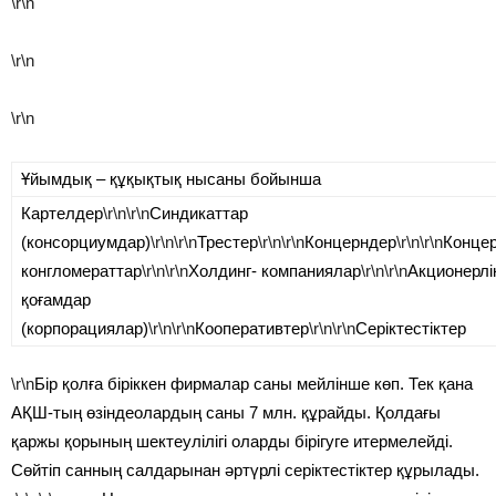
\r\n
\r\n
\r\n
Ұйымдық – құқықтық нысаны бойынша
Картелдер
\r\n\r\n
Синдикаттар
(консорциумдар)
\r\n\r\n
Трестер
\r\n\r\n
Концерндер
\r\n\r\n
Концер
конгломераттар
\r\n\r\n
Холдинг- компаниялар
\r\n\r\n
Акционерлі
қоғамдар
(корпорациялар)
\r\n\r\n
Кооперативтер
\r\n\r\n
Серіктестіктер
\r\n
Бір қолға біріккен фирмалар саны мейлінше көп. Тек қана
АҚШ-тың өзіндеолардың саны 7 млн. құрайды. Қолдағы
қаржы қорының шектеулілігі оларды бірігуге итермелейді.
Сөйтіп санның салдарынан әртүрлі серіктестіктер құрылады.