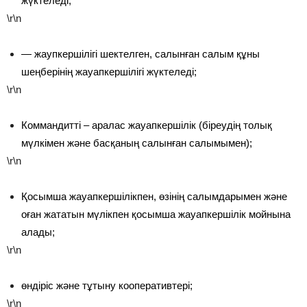
жүктеледі;
\r\n
— жаупкершілігі шектелген, салынған салым құны
шеңберінің жауапкершілігі жүктеледі;
\r\n
Коммандитті – аралас жауапкершілік (біреудің толық
мүлкімен және басқаның салынған салымымен);
\r\n
Қосымша жауапкершілікпен, өзінің салымдарымен және
оған жататын мүлікпен қосымша жауапкершілік мойнына
алады;
\r\n
өндіріс және тұтыну кооперативтері;
\r\n