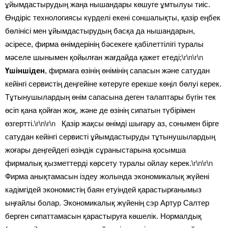
ұйымдастырудың жаңа нышандары көшуге ұмтылуы тиіс.
Өндіріс технологиясы күрделі екені соншалықты, қазір еңбек
бөлінісі мен ұйымдастырудың басқа да нышандарын,
әсіресе, фирма өнімдерінің бәсекеге қабілеттілігі туралы
мәселе шынымен қойылған жағдайда қажет етеді;
\r\n\r\n
Үшіншіден
, фирмаға өзінің өнімінің сапасын және сатудан
кейінгі сервистің деңгейіне көтеруге ерекше көңіл бөлуі керек.
Тұтынушылардың өнім сапасына деген талаптары бүгін тек
өсіп қана қойған жоқ, және де өзінің сипатын түбірімен
өзгертті.
\r\n\r\n
Қазір жақсы өнімді шығару аз, сонымен бірге
сатудан кейінгі сервисті ұйымдастыруды тұтынушылардың
жоғары деңгейдегі өзіндік сұраныстарына қосымша
фирмалық қызметтерді көрсету туралы ойлау керек.
\r\n\r\n
Фирма анықтамасын іздеу жолында экономикалық жүйені
кәдімгідей экономистің баян етуіндей қарастырғанымыз
ыңғайлы болар. Экономикалық жүйенің сэр Артур Салтер
берген сипаттамасын қарастыруға көшелік. Нормалдық