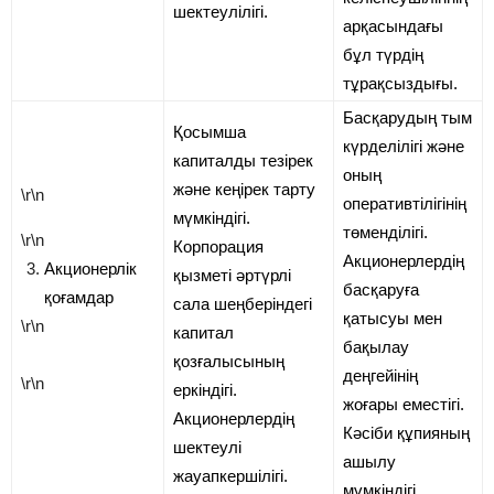
шектеулілігі.
арқасындағы
бұл түрдің
тұрақсыздығы.
Басқарудың тым
Қосымша
күрделілігі және
капиталды тезірек
оның
және кеңірек тарту
\r\n
оперативтілігінің
мүмкіндігі.
төменділігі.
\r\n
Корпорация
Акционерлердің
Акционерлік
қызметі әртүрлі
басқаруға
қоғамдар
сала шеңберіндегі
қатысуы мен
\r\n
капитал
бақылау
қозғалысының
деңгейінің
\r\n
еркіндігі.
жоғары еместігі.
Акционерлердің
Кәсіби құпияның
шектеулі
ашылу
жауапкершілігі.
мүмкіндігі.