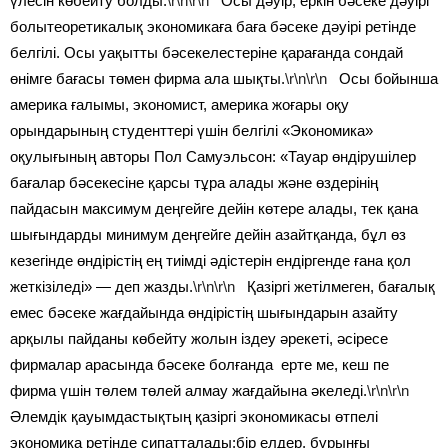
үлесін көбейту болды.
\r\n\r\n
Осы дәуір, еркін бәсеке дәуірі
болытеоретикалық экономикаға баға бәсеке дәуірі ретінде
белгілі. Осы уақытты бәсекелестеріне қарағанда сондай
өнімге бағасы төмен фирма ала шықты.
\r\n\r\n
Осы бойынша
америка ғалымы, экономист, америка жоғары оқу
орындарының студенттері үшін белгілі «Экономика»
оқулығының авторы Пол Самуэльсон: «Тауар өндірушілер
бағалар бәсекесіне қарсы тұра алады және өздерінің
пайдасын максимум деңгейге дейін көтере алады, тек қана
шығындарды минимум деңгейге дейін азайтқанда, бұл өз
кезегінде өндірістің ең тиімді әдістерін ендіргенде ғана қол
жеткізіледі» — деп жазды.
\r\n\r\n
Қазіргі жетілмеген, бағалық
емес бәсеке жағдайында өндірістің шығындарын азайту
арқылы пайданы көбейту жолын іздеу әрекеті, әсіресе
фирмалар арасында бәсеке болғанда ерте ме, кеш пе
фирма үшін төлем төлей алмау жағдайына әкеледі.
\r\n\r\n
Әлемдік қауымдастықтың қазіргі экономикасы өтпелі
экономика ретінде сипатталады:бір елдер, бұрынғы