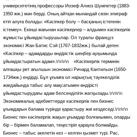
университетінің профессоры Иозеф Алиоз Шумпетер (1883-
1950 жж.) мән берді. Оның айтқан мынандай сөзін эпиграф
етіп алуға болады: «Кәсіпкер болу – басқаның істегенін
істемеу». Екінші жағынан кәсіпкерлер – алдымен кәсіпкерлік
жұмысты ұйымдастырушылар. Ол туралы француз
экономисі Жан Батис Сэй (1767-1832жж.) былай деген:
«Кәсіпкер – адамдарды өндірістік шеңбер ауқымында
ұйымдастыратын адам».
\r\n\r\n
«Кәсіпкерлік терминін
алғашқы рет ағылшын экономисі Ричард Кантильон (1650-
1734жж.) ендірді. Бұл ұғымға ол нарықтық тәуекелділік
жағдайында табыс алу мақсатымен өндірісті
ұйымдастырудағы адам белсенділігін жатқызады.
\r\n\r\n
Экономикалық әдебиеттерде кәсіпкерлік пен бизнес
ұғымдарын балама түрінде қарастыру жиі кездеседі.
\r\n\r\n
Бизнес пен кәсіпкерлік жақын ұғымдар болғанымен, оларды
бір – бірімен баламалап, теңестіріп қарауға болмайды.
Бизнес – табыс әкелетін кез – келген қызмет түрі. Рас,