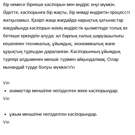
бір немесе бірнеше кәсіпорын мен өндіріс енуі мүмкін.
Әдетте, кәсіпорынға бір жақты, бір өнімді өндіретін процессті
жатқызамыз. Қазіргі жаңа жағдайда нарықтық қатынастар
жағдайында кәсіпорын өзінің өндірістік қызметінде толық өз
бетінше еркіндігін алуда: ал барлық халық шаруашылығы
кешенінен техникалық, ұйымдық, экономикалық және
құқықтық тұрғыдан дараланған. Кәсіпорынның ұйымдық
түрлері алдыменен меншік түрімен айқындалмақ. Олар
мынандай түрде болуы мүмкін:
\r\n
\r\n
азаматтар меншігіне негізделген жеке кәсіпорындар;
\r\n
ұжым меншігіне негізделген кәсіпорындар.
\r\n