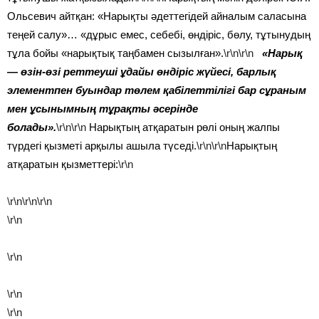
Ольсевич айтқан: «Нарықты әдеттегідей айналым саласына
теңей салу»… «дұрыс емес, себебі, өндіріс, бөлу, тұтынудың
тұла бойы «нарықтық таңбамен сызылған».
\r\n\r\n
«Нарық
— өзін-өзі реттеуші ұдайы өндіріс жүйесі, барлық
элементпен буындар төлем қабілеттілігі бар сұраным
мен ұсынымның тұрақты әсерінде
болады».
\r\n\r\n
Нарықтың атқаратын рөлі оның жалпы
түрдегі қызметі арқылы ашыла түседі.
\r\n\r\n
Нарықтың
атқаратын қызметтері:
\r\n
\r\n
\r\n
\r\n
\r\n
\r\n
\r\n
\r\n