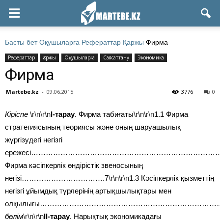
Басты бет
Оқушыларға
Рефераттар
Қаржы
Фирма
Рефераттар
Қаржы
Оқушыларға
Саясаттану
Экономика
Фирма
Martebe.kz
-
09.06.2015
3776
0
К
іріспе
\r\n\r\n
І-тарау
. Фирма табиғаты
\r\n\r\n
1.1 Фирма
стратегиясының теориясы және оның шаруашылық
жүргізудегі негізгі
ережесі……………………………………………………………………
Фирма кәсіпкерлік өндірістік звеносының
негізі…………………………….7
\r\n\r\n
1.3 Кәсіпкерлік қызметтің
негізгі ұйымдық түрлерінің артықшылықтары мен
олқылығы…………………………………………………………………
бөлім
\r\n\r\n
ІІ-тарау
. Нарықтық экономикадағы