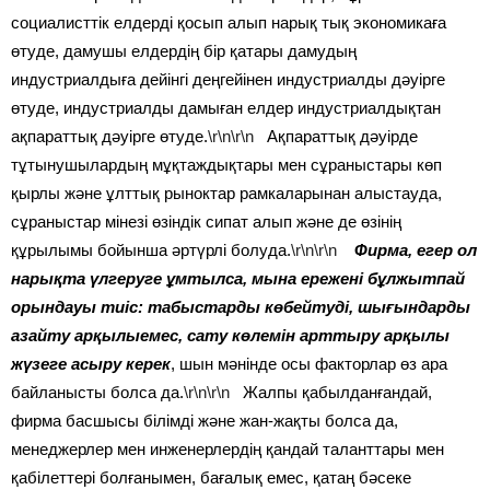
социалисттік елдерді қосып алып нарық тық экономикаға
өтуде, дамушы елдердің бір қатары дамудың
индустриалдыға дейінгі деңгейінен индустриалды дәуірге
өтуде, индустриалды дамыған елдер индустриалдықтан
ақпараттық дәуірге өтуде.
\r\n\r\n
Ақпараттық дәуірде
тұтынушылардың мұқтаждықтары мен сұраныстары көп
қырлы және ұлттық рыноктар рамкаларынан алыстауда,
сұраныстар мінезі өзіндік сипат алып және де өзінің
құрылымы бойынша әртүрлі болуда.
\r\n\r\n
Фирма, егер ол
нарықта үлгеруге ұмтылса, мына ережені бұлжытпай
орындауы тиіс: табыстарды көбейтуді, шығындарды
азайту арқылыемес, сату көлемін арттыру арқылы
жүзеге асыру керек
, шын мәнінде осы факторлар өз ара
байланысты болса да.
\r\n\r\n
Жалпы қабылданғандай,
фирма басшысы білімді және жан-жақты болса да,
менеджерлер мен инженерлердің қандай таланттары мен
қабілеттері болғанымен, бағалық емес, қатаң бәсеке