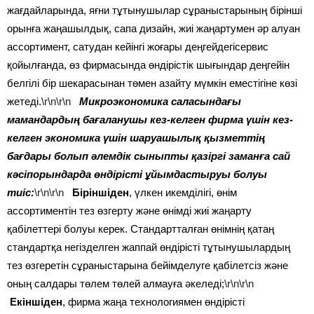
жағдайларында, яғни тұтынушылар сұраныстарының бірінші
орынға жаңашылдық, сапа дизайн, жиі жаңартумен әр алуан
ассортимент, сатудан кейінгі жоғары деңгейдегісервис
қойылғанда, өз фирмасында өндірістік шығындар деңгейін
белгілі бір шекарасынан төмен азайту мүмкін еместігіне көзі
жетеді.
\r\n\r\n
Микроэкономика саласындағы
мамандардың бағаланушы кез-келген фирма үшін кез-
келген экономика үшін шаруашылық қызметтің
бағдары болып әлемдік сыныпты қазіргі заманға сай
кәсіпорындарда өндірісті ұйымдастыруы болуы
тиіс:
\r\n\r\n
Біріншіден
, үлкен икемділігі, өнім
ассортиментін тез өзгерту және өнімді жиі жаңарту
қабілеттері болуы керек. Стандартталған өнімнің қатаң
стандартқа негізделген жаппай өндірісті тұтынушылардың
тез өзгеретін сұраныстарына бейімделуге қабілетсіз және
оның салдары төлем төлей алмауға әкеледі;
\r\n\r\n
Екіншіден
, фирма жаңа технологиямен өндірісті