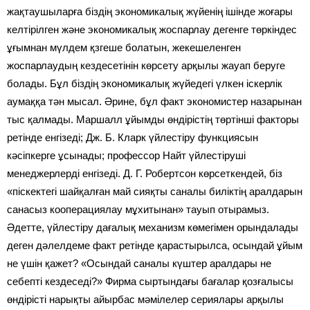
жақтаушыларға біздің экономикалық жүйенің ішінде жоғары
келтірілген және экономикалық жоспарлау дегенге төркіндес
ұғымнан мүлдем қзгеше болатын, жекешеленген
жоспарлаудың кездесетінін көрсету арқылы жауап беруге
болады. Бұл біздің экономикалық жүйедегі үлкен іскерлік
аумаққа тән мысал. Әрине, бұл факт экономистер назарынан
тыс қалмады. Маршалл ұйымды өндірістің төртінші факторы
ретінде енгізеді; Дж. Б. Кларк үйлестіру функциясын
кәсіпкерге ұсынады; профессор Найт үйлестіруші
менеджерлерді енгізеді. Д. Г. Робертсон көрсеткендей, біз
«піскектегі шайқалған май сияқты саналы биліктің аралдарын
санасыз кооперациялау мұхитынан» тауып отырамыз.
Әдетте, үйлестіру дағалық механизм көмегімен орындалады
деген дәлелдеме факт ретінде қарастырылса, осындай ұйым
не үшін қажет? «Осындай саналы күштер аралдары не
себепті кездеседі?» Фирма сыртындағы бағалар қозғалысы
өндірісті нарықты айырбас мәмілелер сериялары арқылы