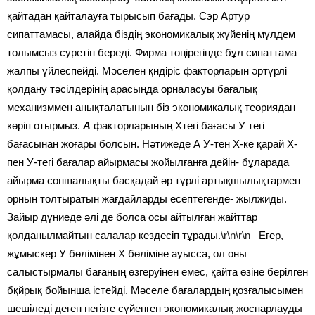
қайтадан қайталауға тырысып бағады. Сэр Артур
сипаттамасы, алайда біздің экономикалық жүйенің мүлдем
толымсыз суретін береді. Фирма төңірегінде бұл сипаттама
жалпы үйлеспейді. Мәселен қндіріс факторларын әртүрлі
қолдану тәсілдерінің арасында орналасуы бағалық
механизммен анықталатынын біз экономикалық теориядан
көріп отырмыз.
А
факторларының Хтегі бағасы У тегі
бағасынан жоғары болсын. Нәтижеде А У-тен Х-ке қарай Х-
пен У-тегі бағалар айырмасы жойылғанға дейін- бұларада
айырма соншалықты басқадай әр түрлі артықшылықтармен
орнын толтыратын жағдайларды есептегенде- жылжиды.
Зайыр дүниеде әлі де болса осы айтылған жайттар
қолданылмайтын салалар кездесіп тұрады.
\r\n\r\n
Егер,
жұмыскер У бөлімінен Х бөліміне ауысса, ол оны
салыстырмалы бағаның өзгеруінен емес, қайта өзіне берілген
бқйрық бойынша істейді. Мәселе бағалардың қозғалысымен
шешіледі деген негізге сүйенген экономикалық жоспарлауды