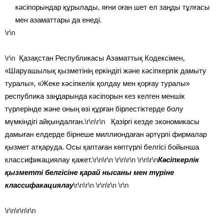
кәсіпорындар құрылады, яғни оған шет ел заңды тұлғасы
мен азаматтары да енеді.
\r\n
\r\n
Қазақстан Республикасы Азаматтық Кодексімен,
«Шаруашылық қызметінің еркіндігі және кәсіпкерлік дамыту
туралы», «Жеке кәсіпкелік қолдау мен қорғау туралы»
республика заңдарында кәсіпорын кез келген меншік
түрлерінде және оның өзі құрған бірлестіктерде болу
мүмкіндігі айқындалған.
\r\n\r\n
Қазіргі кезде экономикасы
дамыған елдерде бірнеше миллиондаған әртүрлі фирмалар
қызмет атқаруда. Осы қаптаған көптүрлі белгісі бойынша
классификациялау қажет.
\r\n\r\n
\r\n\r\n
\r\n\r\n
Кәсіпкерлік
қызметті белгісіне қарай нысаны мен түріне
классифакациялау
\r\n\r\n
\r\n\r\n
\r\n
\r\n
\r\n
\r\n