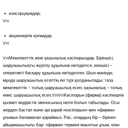
консорциумдар;
\r\n
акционерлік қоғамдар.
\r\n
\r\n
Мемлекеттік жіне қазыналық кәсіпорындар. Біріншісі,
шаруашылықты жүргізу құқығына негізделсе, екіншісі –
оперативті басқару құқығына негізделген. Шын мәнінде,
мұнда шаруашылық есептің екі түрі қолданылады: таза
мемлекеттік – толық шаруашылық есеп, қазыналық – толық
емес шаруашылық есеп.
\r\n\r\n
Кәсіпорын (фирма) кәсіпкерлік
қызмет өндірістік звеносының негізі болып табылады. Осы
жерден бастап және әрі қарай «кәсіпорын» мен «фирма»
ұғымын баламалап қараймыз. Рас, олардың бір – бірінен
айырмашылығы бар: «фирма» термині жиынтык ұғым, оған