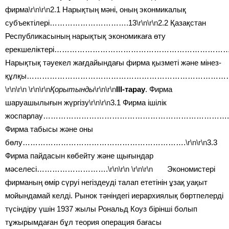
фирма
\r\n\r\n
2.1 Нарықтың мәні, оның эконмикалық
субъектілері………………………….13
\r\n\r\n
2.2 Қазақстан
Республикасының нарықтық экономикаға өту
ерекшеліктері………………………………………………………
Нарықтық тәуекел жағдайындағы фирма қызметі және мінез-
құлқы…………………………………………………………………
\r\n\r\n
\r\n\r\n
Қорытынды
\r\n\r\n
ІІІ-тарау
. Фирма
шаруашылығын жүргізу
\r\n\r\n
3.1 Фирма ішілік
жоспарлау……………………………………………………………….
Фирма табысы және оны
бөлу……………………………………………………….
\r\n\r\n
3.3
Фирма пайдасын көбейту және щығындар
мәселесі……………………….
\r\n\r\n
\r\n\r\n
Экономистері
фирманың өмір сүруі негіздеуді талап ететінін ұзақ уақыт
мойындамай келді. Рынок тәніндегі иерархиялық бөртпелерді
түсіндіру үшін 1937 жылы Рональд Коуз бірінші болып
тұжырымдаған бұл теория операция бағасы