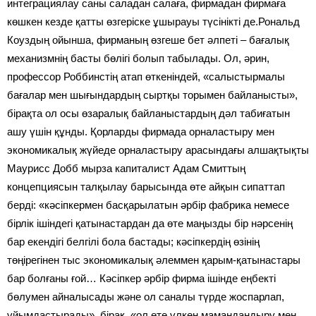
интеграциялау саны саладан салаға, фирмадан фирмаға
көшкен кезде қатты өзгеріске ұшырауы түсінікті де.Рональд
Коуздың ойынша, фирманың өзгеше бет әлпеті – бағалық
механизмнің басты бөлігі болып табылады. Ол, әрин,
профессор Роббинстің атап өткеніндей, «салыстырмалы
бағалар мен шығындардың сыртқы торымен байланысты»,
бірақта ол осы өзаралық байланыстардың дәл табиғатын
ашу үшін құнды. Қорларды фирмада орналастыру мен
экономикалық жүйеде орналастыру арасындағы алшақтықты
Маурисс Добб мырза капиталист Адам Смиттың
концепциясын талқылау барысында өте айқын сипаттап
берді: «кәсіпкермен басқарылатын әрбір фабрика немесе
бірлік ішіндегі қатынастардан да өте маңызды бір нәрсенің
бар екендігі белгілі бола бастады; кәсіпкердің өзінің
төңірегінен тыс экономикалық әлеммен қарым-қатынастары
бар болғаны ғой… Кәсіпкер әрбір фирма ішінде еңбекті
бөлумен айналысады және ол саналы түрде жоспарлап,
ұйымдастырады», бірақ, «ол өте үлкен мамандандыру мен