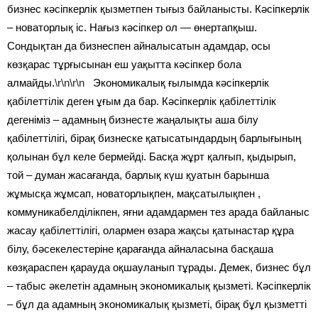
бизнес кәсіпкерлік қызметпен тығыз байланысты. Кәсіпкерлік
– новаторлық іс. Нағыз кәсіпкер ол — өнертапқыш.
Сондықтан да бизнеспен айналысатын адамдар, осы
көзқарас тұрғысынан еш уақытта кәсіпкер бола
алмайды.
\r\n\r\n
Экономикалық ғылымда кәсіпкерлік
қабілеттілік деген ұғым да бар. Кәсіпкерлік қабілеттілік
дегеніміз – адамның бизнесте жаңалықты аша білу
қабілеттілігі, бірақ бизнеске қатысатындардың барлығының
қолынан бұл келе бермейді. Басқа жұрт қалғып, қыдырып,
той – думан жасағанда, барлық күш қуатын барынша
жұмысқа жұмсап, новаторлықпен, мақсатылықпен ,
коммуникабелділікпен, яғни адамдармен тез арада байланыс
жасау қабілеттілігі, олармен өзара жақсы қатынастар құра
білу, бәсекелестеріне қарағанда айналасына басқаша
көзқараспен қарауда оқшауланып тұрады. Демек, бизнес бұл
– табыс әкелетін адамның экономикалық қызметі. Кәсіпкерлік
– бұл да адамның экономикалық қызметі, бірақ бұл қызметті