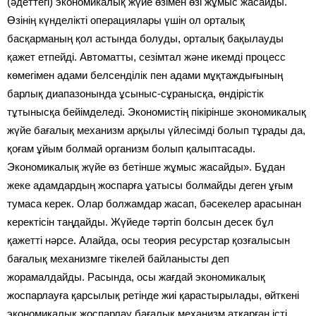
(әдеттегі) экономикалық жүйе өзімен өзі жұмыс жасайды.
Өзінің күнделікті операциялары үшін ол орталық
басқарманың қол астында болуды, орталық бақылауды
қажет етпейді. Автоматты, сезімтал және икемді процесс
көмегімен адами белсенділік пен адами мұқтаждығының
барлық диапазонында ұсыныс-сұранысқа, өндірістік
тұтынысқа бейімделеді. Экономистің пікірінше экономикалық
жүйе бағалық механизм арқылы үйлесімді болып тұрады да,
қоғам ұйым болмай организм болып қалыптасады.
Экономикалық жүйе өз бетінше жұмыс жасайды». Бұдан
жеке адамдардың жоспарға ұатысы болмайды деген ұғым
тумаса керек. Олар болжамдар жасап, бәсекелер арасынан
керектісін таңдайды. Жүйеде тәртіп болсын десек бұл
қажетті нәрсе. Алайда, осы теория ресурстар қозғалысын
бағалық механизмге тікелей байланысты деп
жорамалдайды. Расында, осы жағдай экономикалық
жоспарлауға қарсылық ретінде жиі қарастырылады, өйткені
экономикалық жоспарлау бағалық механизм атқарған істі