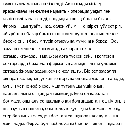
тұжырымдамасына негізделді. Автономды кісілер
арасындағы кез-келген нарықтық операция уақыт пен
келіссөзді талап етеді, сондықтан оның бағасы болды.
Фирма – шынтуайтында, саяси ұйым — өндірісті үйлестіріп,
айырбасты базар бағасынан төмен жүргізе алатын жерде
бәсеке оның басым түсіп отыруына мүмкіндік береді. Осы
заманғы кешендіэкономикада ақпарат секілді
қоғамдықтауардың маңызы арта түскен сайын көптеген
секторларда базардан фирманың артықшылығы ұлғайып
орташа фирмалардың өсуіне жол ашты. Бір рет жасалған
ақпарат халықтың үлкен топтарына оп-оңай жол аша алады,
мұның үстіне әрбір қосымша тұтынушы үшін оның
пайдалылығы ешқандай кемімейді. Егер ол қаралған
болмаса, оны алу соншалық оңай болғандықтан, ешкім оның
шын құнын паш етіп, оны төлеуге құлықты болмады.Бірақ,
егер барлығы төлеуден бас тартса, ақпарат жасауға ынта
жойылады. Фирма бұл проблеманы былай шешеді: ақпарат