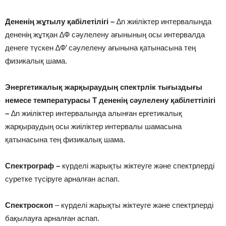
Дененің жұтылу қабілетілігі –
∆n жиіліктер интервалында
дененің жұтқан ∆Ф сәулелену ағынының осы интервалда
денеге түскен ∆Ф’ сәулелену ағынына қатынасына тең
физикалық шама.
Энергетикалық жарқыраудың спектрлік тығыздығы
немесе температурасы Т дененің
сәулелену қабілеттілігі
–
∆n жиіліктер интервалында алынған ергетикалық
жарқыраудың осы жиіліктер интервалы шамасына
қатынасына тең физикалық шама.
Спектрограф –
күрделі жарықты жіктеуге және спектрлерді
суретке түсіруге арналған аспап.
Спектроскоп
– күрделі жарықты жіктеуге және спектрлерді
бақылауға арналған аспап.