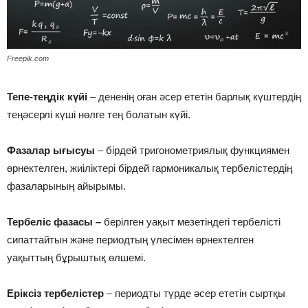
Freepik.com
Тепе-теңдік күйі
– дененің оған әсер ететін барлық күштердің
теңәсерлі күші нөлге тең болатын күйі.
Фазалар ығысуы
– бірдей тригонометриялық функциямен
өрнектелген, жиіліктері бірдей гармоникалық тербелістердің
фазаларының айырымы.
Тербеліс фазасы –
берілген уақыт мезетіндегі тербелісті
сипаттайтын жә­не периодтың үлесімен өрнектелген
уақыттың бұрыштық өлшемі.
Ерік­сіз тер­бе­ліс­тер
– пе­ри­од­ты түр­де әсер ете­тін сырт­қы