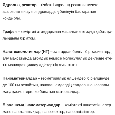
Яд­ро­лық реак­тор
– тізбекті ядролық реакция жүзеге
асырылатын ауыр ядролардың бөлінуін басқаратын
қондырғы.
Гра­фен
– кө­мір­те­гі атом­да­ры­нан жа­сал­ған өте жұ­қа қа­бат, қа­
лың­ды­ғы бір атом.
На­но­тех­но­ло­гия­лар (НТ)
– зат­тар­дан бел­гі­лі бір қа­си­ет­тер­ді
алу мақ­са­тын­да атом­дық не­ме­се мо­ле­ку­ла­лық дең­гей­де өте­
тін ма­ни­пу­ля­ция­лау әдіс­те­рі­нің жи­ын­ты­ғы.
На­но­ма­те­ри­ал­дар
– гео­мет­рия­лық өл­шем­де­рі бір өлшеуде
де 100 нм ас­пайт­ын, на­но­өл­шемдер­дің сал­да­ры­нан са­па­лы
жа­ңа қа­си­ет­тер­ге ие бо­ла­тын ма­те­ри­ал­дар.
Бірөл­шем­ді на­но­ма­те­ри­ал­дар
– кө­мір­тек­ті на­но­тү­тік­ше­лер
жә­не на­но­тал­шық­тар, на­ноөзек­тер, на­но­өткізгіштер.