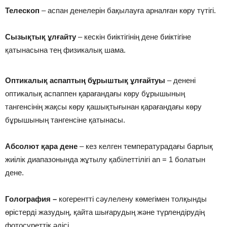
Те­лес­коп
– аспан денелерін бақылауға арналған көру түтігі.
Сы­зық­тық ұл­ғайту
– кескін биіктігінің дене биіктігіне
қатынасына тең физикалық шама.
Оп­ти­ка­лық ас­пап­тың бұ­рыш­тық ұл­ғайтуы
– денені
оптикалық аспаппен қарағандағы көру бұрышының
тангенсінің жақсы көру қашықтығынан қарағандағы көру
бұрышының тангенсіне қатынасы.
Абсолют қара дене
– кез келген температурадағы барлық
жиілік диапазонында жұтылу қабілеттілігі an = 1 болатын
дене.
Голография –
когерентті сәулелену көмегімен толқынды
өрістерді жазудың, қайта шығарудың және түрлендірудің
фотосуреттік әдісі.