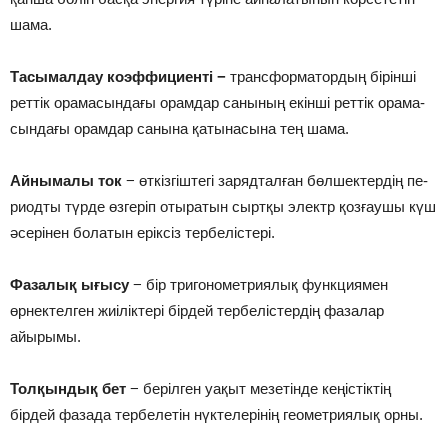
ша­ма.
Та­сы­мал­дау коэф­фи­циен­ті −
транс­фор­ма­тор­дың бі­рін­ші
рет­тік ора­ма­сын­да­ғы орам­дар са­ны­ның екін­ші рет­тік ора­ма­
сында­ғы орам­дар са­ны­на қа­ты­на­сы­на тең ша­ма.
Айны­ма­лы ток
− өт­кіз­гіш­те­гі за­ряд­тал­ған бөл­шек­тер­дің пе­
ри­од­ты түр­де өз­ге­ріп оты­ра­тын сырт­қы электр қоз­ғаушы күш
әсе­рі­нен бо­ла­тын ерік­сіз тер­бе­ліс­те­рі.
Фазалық ығысу
− бір тригонометриялық функциямен
өрнектелген жиіліктері бірдей тербелістердің фазалар
айырымы.
Толқындық бет
− берілген уақыт мезетінде кеңістіктің
бірдей фазада тербелетін нүктелерінің геометриялық орны.