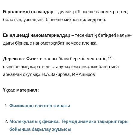
Бірөл­шем­ді нысандар
– диа­мет­рі бір­не­ше нанометр­ге тең
бо­ла­тын, ұзын­ды­ғы бірнеше микрон ци­ли­ндр­лер.
Екіөл­шем­ді наноматериалдар –
тө­се­ніш­тің бе­тін­дегі қа­лың­
ды­ғы бір­не­ше на­но­ме­тр­қа­бат не­ме­се пленка­.
Дереккөз:
Физика: жалпы білім беретін мектептің 11-
сыныбының жаратылыстану-математикалық бағытына
арналған оқулық./ Н.А.Закирова, Р.Р.Аширов
Ұқсас материал:
Физикадан есептер жинағы
Молекулалық физика. Термодинамика тақырыптары
бойынша бақылау жұмысы