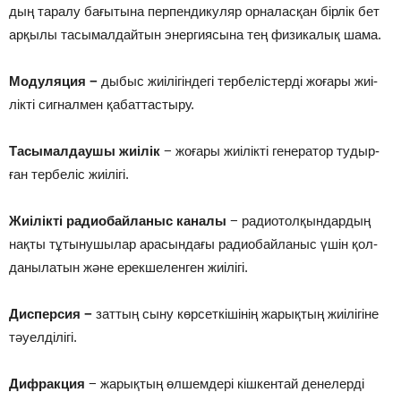
дың та­ра­лу ба­ғы­ты­на пер­пен­дику­ляр ор­на­лас­қан бір­лік бет
ар­қы­лы та­сы­мал­дайт­ын энер­гия­сы­на тең фи­зи­ка­лық ша­ма.
Мо­ду­ля­ция −
ды­быс жиі­лі­гін­де­гі тер­бе­ліс­тер­ді жо­ға­ры жиі­
лік­ті сиг­нал­мен қа­бат­тас­ты­ру.
Та­сы­мал­дау­шы жиі­лік
− жо­ға­ры жиі­лік­ті ге­не­ра­тор ту­дыр­
ған тер­бе­ліс жиі­лі­гі.
Жиі­лік­ті ра­диобай­ла­ныс ка­на­лы
− ра­диотол­қын­дар­дың
нақ­ты тұ­ты­ну­шы­лар ара­сын­да­ғы ра­диобай­ла­ныс үшін қол­
да­ны­ла­тын жә­не ерек­ше­лен­ген жиі­лі­гі.
Дис­пер­сия −
зат­тың сы­ну көр­сет­кі­ші­нің жа­рық­тың жиі­лі­гі­не
тәу­ел­ді­лі­гі.
Диф­рак­ция
− жа­рық­тың өл­шем­де­рі кіш­кен­тай де­не­лер­ді