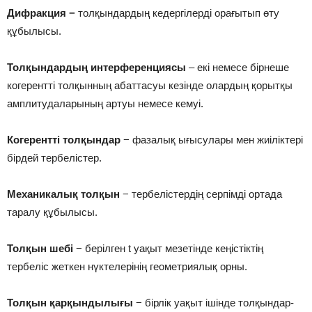
Дифракция −
толқындардың кедергілерді орағытып өту
құбылысы.
Толқындардың интерференциясы
‒ екі немесе бірнеше
когерентті толқынның абаттасуы кезінде олардың қорытқы
амплитудаларының артуы немесе кемуі.
Когерентті толқындар
− фазалық ығысулары мен жиіліктері
бірдей тербелістер.
Механикалық толқын
− тербелістердің серпімді ортада
таралу құбылысы.
Толқын шебі
− берілген t уақыт мезетінде кеңістіктің
тербеліс жеткен нүктелерінің геометриялық орны.
Тол­қын қар­қын­ды­лы­ғы
− бірлік уа­қыт ішін­де тол­қын­дар­