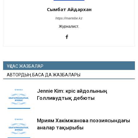
Сымбат Айдархан
https://martebe.kz
Журналист.
ҰҚСАС ЖАЗБАЛАР
АВТОРДЫҢ БАСҚА ДА ЖАЗБАЛАРЫ
Jennie Kim: кәріс айдолының
Голливудтық дебюты
Мәриям Хакімжанова поэзиясындағы
аналар тақырыбы