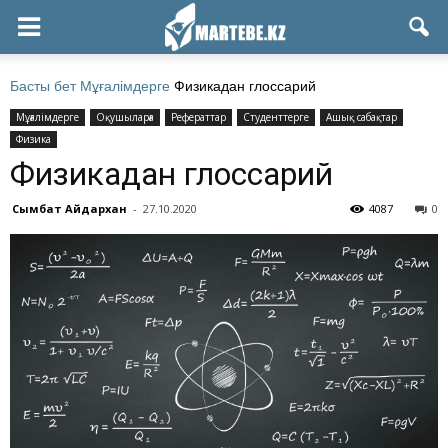
Басты бет
Мұғалімдерге
Физикадан глоссарий
Мұғалімдерге
Оқушыларға
Рефераттар
Студенттерге
Ашық сабақтар
Физика
Физикадан глоссарий
Сымбат Айдархан
-
27.10.2020
4087
0