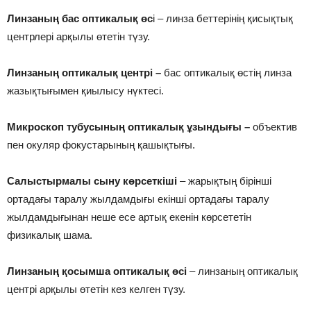
Лин­за­ның бас оп­ти­ка­лық өс
і – линза беттерінің қисықтық
центрлері арқылы өтетін түзу.
Лин­за­ның оп­ти­ка­лық цент­рі –
бас оптикалық өстің линза
жазықтығымен қиылысу нүктесі.
Мик­рос­коп ту­бу­сы­ның оп­ти­ка­лық ұзын­ды­ғы –
объектив
пен окуляр фокустарының қашықтығы.
Са­лыс­тыр­ма­лы сы­ну көр­сет­кі­ші
– жарықтың бірінші
ортадағы таралу жылдамдығы екінші ортадағы таралу
жылдамдығынан неше есе артық екенін көрсететін
физикалық шама.
Лин­за­ның қо­сым­ша оп­ти­ка­лық өсі
– линзаның оптикалық
центрі арқылы өтетін кез келген түзу.