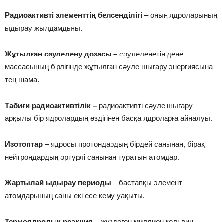
Ра­диоак­тив­ті эле­ме­нт­тің бел­сен­ді­лі­гі
– оның ядроларының
ыдырау жылдамдығы.
Жұ­тыл­ған сәу­ле­ле­ну до­за­сы –
сәулеленетін дене
массасының бірлігінде жұтылған сәуле шығару энергиясына
тең шама.
Та­би­ғи ра­диоак­тив­ті­лік –
радиоактивті сәуле шығару
арқылы бір ядролардың өздігінен басқа ядроларға айналуы.
Изо­топ­тар
– ядросы протондардың бірдей санынан, бірақ
нейтрондардың әртүрлі санынан тұратын атомдар.
Жар­ты­лай ыды­рау пе­ри­оды
– бастапқы элемент
атомдарының саны екі есе кему уақыты.
Тер­мояд­ро­лық реак­ция
– жүздеген миллион кельвин