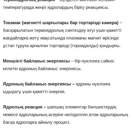
температурада жеңіл ядролардың бірігу реакциясы.
То­ка­мак (маг­нит­ті шарғы­ла­ры бар то­ртәрізді ка­ме­ра)
–
басқарылатын термоядролық синтездеу өтуі үшін қажетті
жағдайларға жету мақсатында плазманы магнит өрісінде
ұстап тұруға арналған тортәрізді (тороидалды) қондырғы.
Мен­шік­ті бай­ла­ныс энер­гия­сы
– бір нуклонға сәйкес
келетін ядроның байланыс энергиясы.
Яд­ро­ның бай­ла­ныс энер­гия­сы –
ядроны нуклонға
ыдырату үшін қажетті энергия.
Яд­ро­лық реак­ция –
шапшаң элементар бөлшектердің
немесе ядроларының әсеріне негізделген атом ядроларының
басқа ядроларға айналу процесі.