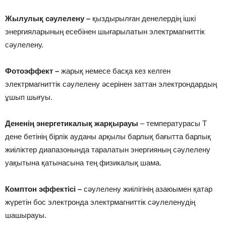
Жылулық сәулелену –
қыздырылған денелердің ішкі
энергияларының есебінен шығарылатын электрмагниттік
сәулелену.
Фотоэффект –
жарық немесе басқа кез келген
электрмагниттік сәулелену әсерінен заттан электрондардың
ұшып шығуы.
Дененің энергетикалық жарқырауы
– температурасы Т
дене бетінің бірлік ауданы арқылы барлық бағытта барлық
жиіліктер диапазонында таралатын энергияның сәулелену
уақытына қатынасына тең физикалық шама.
Комптон эффектісі –
сәулелену жиілігінің азаюымен қатар
жүретін бос электронда электрмагниттік сәулеленудің
шашырауы.