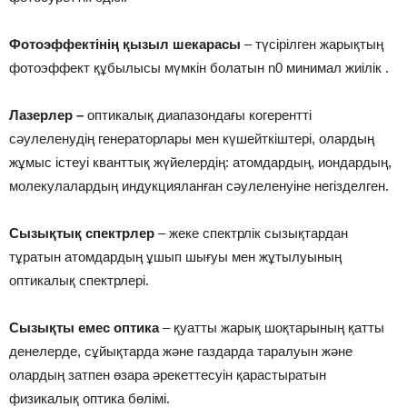
Фотоэффектінің қызыл шекарасы
– түсірілген жарықтың
фотоэффект құбылысы мүмкін болатын n0 минимал жиілік .
Лазерлер –
оптикалық диапазондағы когерентті
сәулеленудің генераторлары мен күшейткіштері, олардың
жұмыс істеуі кванттық жүйелердің: атомдардың, иондардың,
молекулалардың индукцияланған сәулеленуіне негізделген.
Сызықтық спектрлер
– жеке спектрлік сызықтардан
тұратын атомдардың ұшып шығуы мен жұтылуының
оптикалық спектрлері.
Сызықты емес оптика
– қуатты жарық шоқтарының қатты
денелерде, сұйықтарда және газдарда таралуын және
олардың затпен өзара әрекеттесуін қарастыратын
физикалық оптика бөлімі.