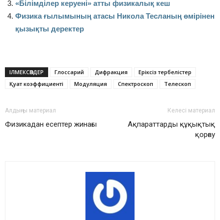
«Білімділер керуені» атты физикалық кеш
Физика ғылымының атасы Никола Тесланың өмірінен
қызықты деректер
ІЛМЕКСӨЗДЕР
Глоссарий
Дифракция
Ерік­сіз тер­бе­ліс­тер
Қуат коэф­фи­циен­ті
Мо­ду­ля­ция
Спектроскоп
Те­лес­коп
Алдыңғы материал
Келесі материал
Физикадан есептер жинағы
Ақпараттарды құқықтық
қорғау