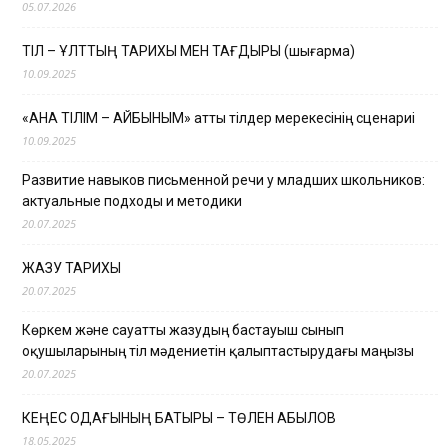
05.07.2026
ТІЛ – ҰЛТТЫҢ ТАРИХЫ МЕН ТАҒДЫРЫ (шығарма)
10.09.2025
«АНА ТІЛІМ – АЙБЫНЫМ» атты тілдер мерекесінің сценариі
10.09.2025
Развитие навыков письменной речи у младших школьников:
актуальные подходы и методики
20.07.2025
ЖАЗУ ТАРИХЫ
20.07.2025
Көркем және сауатты жазудың бастауыш сынып
оқушыларының тіл мәдениетін қалыптастырудағы маңызы
20.07.2025
КЕҢЕС ОДАҒЫНЫҢ БАТЫРЫ – ТӨЛЕН ҚАБЫЛОВ
18.05.2025