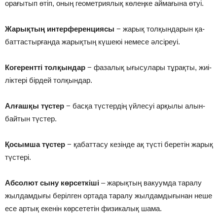
орағытып өтіп, оның гео­мет­рия­лық кө­лең­ке ай­ма­ғы­на өтуі.
Жа­рық­тың ин­тер­фе­рен­ция­сы
− жа­рық тол­қын­да­рын қа­
бат­тас­тырған­да жа­рық­тың кү­шеюі не­ме­се әл­сі­реуі.
Ко­ге­ре­нт­ті тол­қын­дар
− фа­за­лық ығы­су­ла­ры тұ­рақ­ты, жиі­
лік­те­рі бір­дей тол­қын­дар.
Ал­ғаш­қы түс­тер
− бас­қа түс­тер­дің үй­ле­суі ар­қы­лы алын­
бай­тын түс­тер.
Қо­сым­ша түс­тер
− қабаттасу ке­зін­де ақ түс­ті бе­ре­тін жа­рық
түс­те­рі.
Аб­со­лют сы­ну көр­сет­кі­ші
– жарықтың вакуумда таралу
жылдамдығы берілген ортада таралу жылдамдығынан неше
есе артық екенін көрсететін физикалық шама.