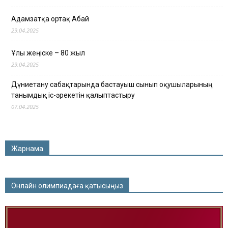
Адамзатқа ортақ Абай
29.04.2025
Ұлы жеңіске – 80 жыл
29.04.2025
Дүниетану сабақтарында бастауыш сынып оқушыларының
танымдық іс-әрекетін қалыптастыру
07.04.2025
Жарнама
Онлайн олимпиадаға қатысыңыз