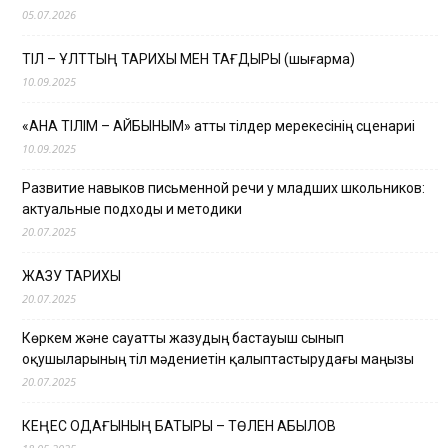
05.07.2026
ТІЛ – ҰЛТТЫҢ ТАРИХЫ МЕН ТАҒДЫРЫ (шығарма)
10.09.2025
«АНА ТІЛІМ – АЙБЫНЫМ» атты тілдер мерекесінің сценариі
10.09.2025
Развитие навыков письменной речи у младших школьников:
актуальные подходы и методики
20.07.2025
ЖАЗУ ТАРИХЫ
20.07.2025
Көркем және сауатты жазудың бастауыш сынып
оқушыларының тіл мәдениетін қалыптастырудағы маңызы
20.07.2025
КЕҢЕС ОДАҒЫНЫҢ БАТЫРЫ – ТӨЛЕН ҚАБЫЛОВ