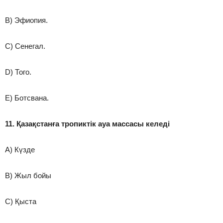
B) Эфиопия.
C) Сенегал.
D) Того.
E) Ботсвана.
11. Қазақстанға тропиктік ауа массасы келеді
A) Күзде
B) Жыл бойы
C) Қыста