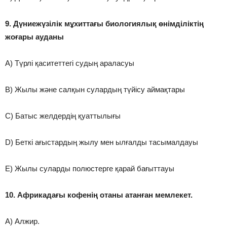
9. Дүниежүзілік мұхиттағы биологиялық өнімділіктің
жоғары ауданы
A) Түрлі қаситеттегі судың араласуы
B) Жылы және салқын сулардың түйісу аймақтары
C) Батыс желдердің қуаттылығы
D) Беткі ағыстардың жылу мен ылғалды тасымалдауы
E) Жылы суларды полюстерге қарай бағыттауы
10. Африкадағы кофенің отаны атанған мемлекет.
A) Алжир.