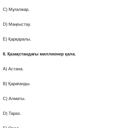
C) Мұғалжар.
D) Маңғыстау.
E) Қарқаралы.
6. Қазақстандағы миллионер қала.
A) Астана.
B) Қарағанды.
C) Алматы.
D) Тараз.