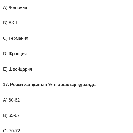
A) Жапония
B) АҚШ
C) Германия
D) Франция
E) Швейцария
17. Ресей халқының %-н орыстар құрайды
A) 60-62
B) 65-67
C) 70-72