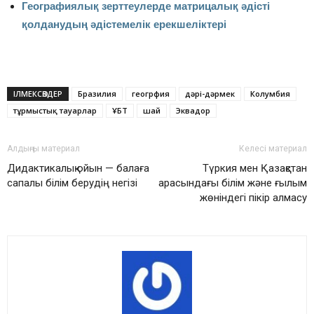
Географиялық зерттеулерде матрицалық әдісті
қолданудың әдістемелік ерекшеліктері
ІЛМЕКСӨЗДЕР
Бразилия
геогрфия
дәрі-дәрмек
Колумбия
тұрмыстық тауарлар
ҰБТ
шай
Эквадор
Алдыңғы материал
Келесі материал
Дидактикалық ойын — балаға
Түркия мен Қазақстан
сапалы білім берудің негізі
арасындағы білім және ғылым
жөніндегі пікір алмасу