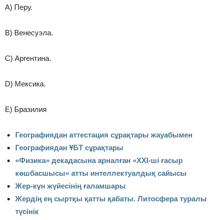
A) Перу.
B) Венесуэла.
C) Аргентина.
D) Мексика.
E) Бразилия
Географиядан аттестация сұрақтары жауабымен
Географиядан ҰБТ сұрақтары
«Физика» декадасына арналған «ХХI-ші ғасыр
көшбасшысы» атты интеллектуалдық сайысы
Жер-күн жүйесінің ғаламшары
Жердің ең сыртқы қатты қабаты. Литосфера туралы
түсінік