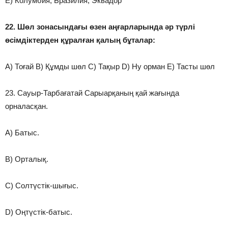
E) Колумбия, Бразилия, Эквадор
22. Шөл зонасындағы өзен аңғарларында әр түрлі
өсімдіктерден құралған қалың бұталар:
A) Тоғай B) Құмды шөл C) Тақыр D) Ну орман E) Тасты шөл
23. Сауыр-Тарбағатай Сарыарқаның қай жағында
орналасқан.
A) Батыс.
B) Орталық.
C) Солтүстік-шығыс.
D) Оңтүстік-батыс.