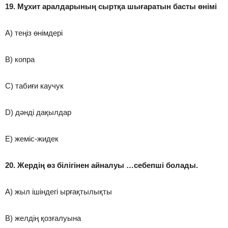
19. Мұхит аралдарының сыртқа шығаратын басты өнімі
A) теңіз өнімдері
B) копра
C) табиғи каучук
D) дәнді дақылдар
E) жеміс-жидек
20. Жердің өз білігінен айналуы …себепші болады.
A) жыл ішіндегі ырғақтылықты
B) желдің қозғалуына