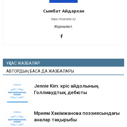
Сымбат Айдархан
https://martebe.kz
Журналист.
ҰҚСАС ЖАЗБАЛАР
АВТОРДЫҢ БАСҚА ДА ЖАЗБАЛАРЫ
Jennie Kim: кәріс айдолының
Голливудтық дебюты
Мәриям Хакімжанова поэзиясындағы
аналар тақырыбы