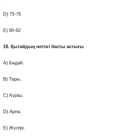
D) 75-76
E) 80-82
18. Қытайдың негізгі басты астығы
A) Бидай.
B) Тары.
C) Күріш.
D) Арпа.
E) Жүгері.