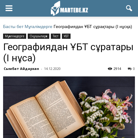
Басты бет
Мұғалімдерге
Географиядан ҰБТ сұрақтары (І нұсқа)
Мұғалімдерге
Оқушыларға
Тест
ҰБТ
Географиядан ҰБТ сұрақтары
(І нұсқа)
Сымбат Айдархан
-
14.12.2020
2914
0