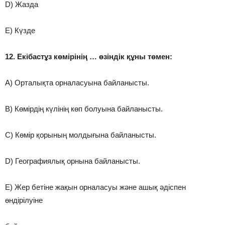
D) Жазда
E) Күзде
12. Екібастұз көмірінің … өзіндік құны төмен:
A) Орталықта орналасуына байланысты.
B) Көмірдің күлінің көп болуына байланысты.
C) Көмір қорының молдығына байланысты.
D) Географиялық орнына байланысты.
E) Жер бетіне жақын орналасуы және ашық әдіспен
өндірілуіне