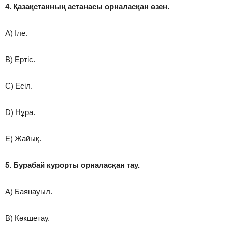
4. Қазақстанның астанасы орналасқан өзен.
A) Іле.
B) Ертіс.
C) Есіл.
D) Нұра.
E) Жайық.
5. Бурабай курорты орналасқан тау.
A) Баянауыл.
B) Көкшетау.