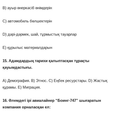
B) ауыр өнеркәсіб өнімдерін
C) автомобиль бөлшектерін
D) дәрі-дәрмек, шай, тұрмыстық тауарлар
E) құрылыс материалдарын
15. Адамдардың тарихи қалыптасқан тұрақты
қауымдастығы.
A) Демография. B) Этнос. C) Еңбек ресурстары. D) Жастық
құрамы. E) Миграция.
16. Әлемдегі ірі авиалайнер “Боинг-747” шығаратын
компания орналасқан ел: