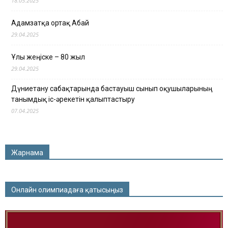
18.05.2025
Адамзатқа ортақ Абай
29.04.2025
Ұлы жеңіске – 80 жыл
29.04.2025
Дүниетану сабақтарында бастауыш сынып оқушыларының
танымдық іс-әрекетін қалыптастыру
07.04.2025
Жарнама
Онлайн олимпиадаға қатысыңыз