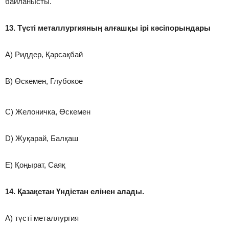
байланысты.
13. Түсті металлургияның алғашқы ірі кәсіпорындары
A) Риддер, Қарсақбай
B) Өскемен, Глубокое
C) Желоничка, Өскемен
D) Жуқарай, Балқаш
E) Қоңырат, Саяқ
14. Қазақстан Үндістан елінен алады.
A) түсті металлургия