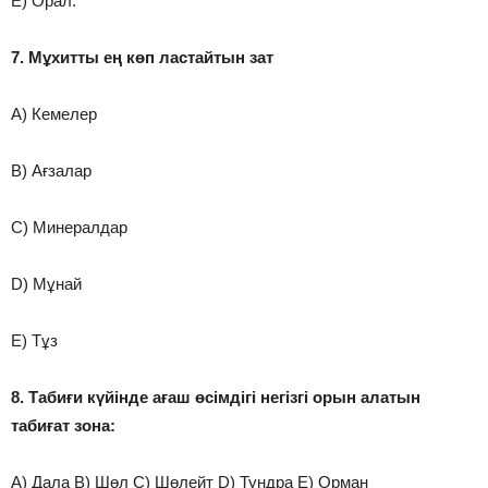
E) Орал.
7. Мұхитты ең көп ластайтын зат
A) Кемелер
B) Ағзалар
C) Минералдар
D) Мұнай
E) Тұз
8. Табиғи күйінде ағаш өсімдігі негізгі орын алатын
табиғат зона:
A) Дала B) Шөл C) Шөлейт D) Тундра E) Орман