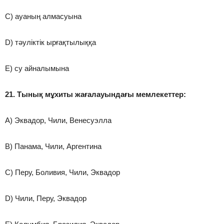
C) ауаның алмасуына
D) тәуліктік ырғақтылыққа
E) су айналымына
21. Тынық мұхиты жағалауындағы мемлекеттер:
A) Эквадор, Чили, Венесуэлла
B) Панама, Чили, Аргентина
C) Перу, Боливия, Чили, Эквадор
D) Чили, Перу, Эквадор