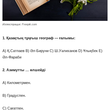
Иллюстрация: Freepik.com
1. Қазақтың тұңғыш географ — ғалымы:
A) Қ.Сатпаев B) Әл-Бируни C) Ш.Уәлиханов D) Ұлықбек E)
Әл-Фараби
2. Азимутты … өлшейді
A) Километрмен.
B) Градуспен.
C) Сағатпен.