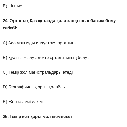
E) Шығыс.
24. Орталық Қазақстанда қала халқының басым болу
себебі:
A) Аса маңызды индустрия орталығы.
B) Қуатты жылу электр орталығының болуы.
C) Темір жол магистральдары өтеді.
D) Географиялық орны қолайлы.
E) Жер көлемі үлкен.
25. Темір кен қоры мол мемлекет: