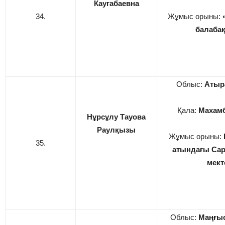
Каугабаевна
34.
Жұмыс орыны:
балаба
Облыс:
Атыр
Қала:
Махамб
Нұрсұлу Тауова
Раулқызы
Жұмыс орыны:
35.
атындағы Са
мект
Облыс:
Маңғы