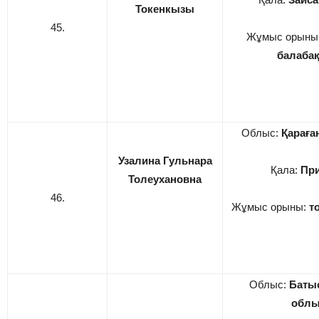
Токенкызы
45.
Жұмыс орыны
балаба
Облыс:
Қарағ
Узалина Гульнара
Қала:
При
Толеухановна
46.
Жұмыс орыны:
т
Облыс:
Батыс
обл