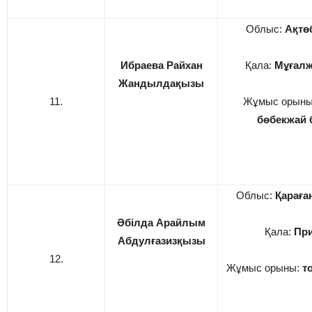
Облыс:
Ақтө
Ибраева Райхан
Қала:
Мұғалж
Жандылдақызы
11.
Жұмыс орын
бөбекжай
Облыс:
Қарағ
Әбілда Арайлым
Қала:
При
Абдулғазизқызы
12.
Жұмыс орыны:
т