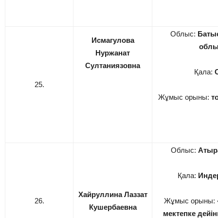
Облыс:
Батыс
Исмагулова
обл
Нуржанат
Султаниязовна
Қала:
25.
Жұмыс орыны:
т
Облыс:
Атыр
Қала:
Инде
Хайруллина Лаззат
26.
Жұмыс орыны:
Кушербаевна
мектепке
дейін