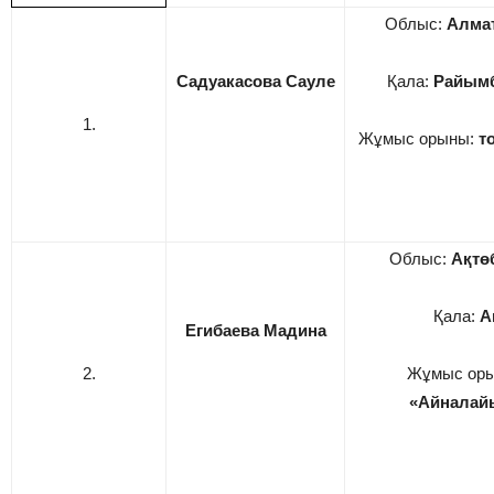
Облыс:
Алма
Садуакасова Сауле
Қала:
Райымб
1.
Жұмыс орыны:
т
Облыс:
Ақтө
Қала:
А
Егибаева Мадина
2.
Жұмыс ор
«Айналай