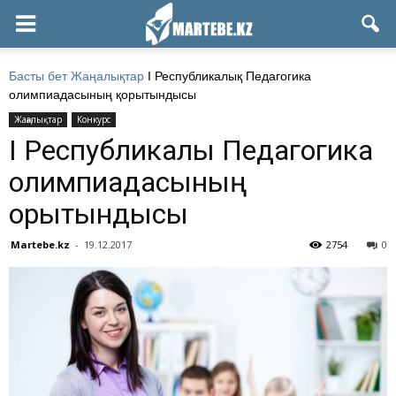
Басты бет
Жаңалықтар
І Республикалық Педагогика
олимпиадасының қорытындысы
Жаңалықтар
Конкурс
І Республикалық Педагогика
олимпиадасының
қорытындысы
Martebe.kz
-
19.12.2017
2754
0