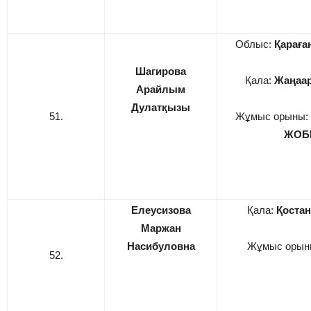
Облыс:
Қарағ
Шагирова
Қала:
Жаңаар
Арайлым
Дулатқызы
51.
Жұмыс орыны:
ЖОБ
Елеусизова
Қала:
Қостан
Маржан
Насибуловна
Жұмыс орын
52.