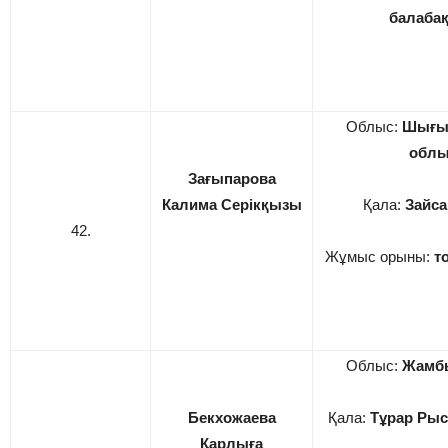
балаба
Облыс:
Шығыс
обл
Зағыпарова
Калима Серікқызы
Қала:
Зайса
42.
Жұмыс орыны:
т
Облыс:
Жамб
Бекхожаева
Қала:
Тұрар Рыс
Қарлыға