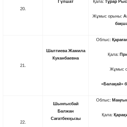
Гүлшат
Қала:
Тұрар Рыс
20.
Жұмыс орыны:
А
бақш
Облыс:
Қарағ
Шалтиева Жамила
Қала:
При
Куканбаевна
21.
Жұмыс 
«Балақай» 
Облыс:
Маңғы
Шынғысбай
Балжан
Қала:
Қарақ
Сағатбекқызы
22.