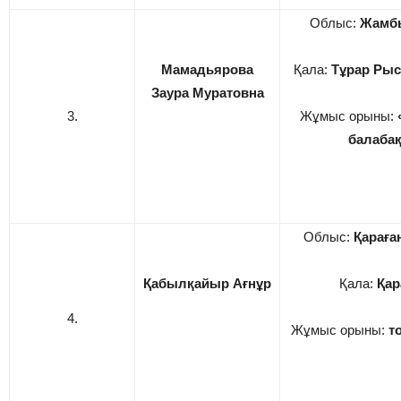
Облыс:
Жамб
Мамадьярова
Қала:
Тұрар Рыс
Заура Муратовна
3.
Жұмыс орыны:
балаба
Облыс:
Қарағ
Қабылқайыр Ағнұр
Қала:
Қар
4.
Жұмыс орыны:
т