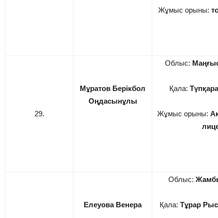
Жұмыс орыны:
т
Облыс:
Маңғы
Мұратов Берікбол
Қала:
Түпқара
Оңдасынұлы
29.
Жұмыс орыны:
А
лице
Облыс:
Жамб
Елеуова Венера
Қала:
Тұрар Рыс