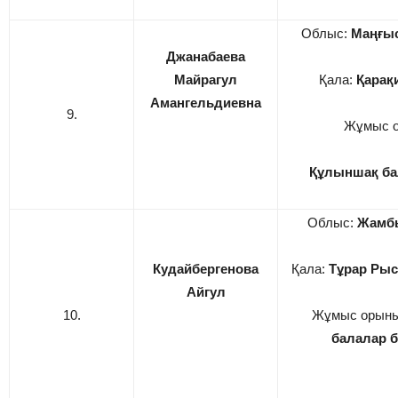
Облыс:
Маңғы
Джанабаева
Майрагул
Қала:
Қарақ
Амангельдиевна
9.
Жұмыс 
Құлыншақ б
Облыс:
Жамб
Кудайбергенова
Қала:
Тұрар Рыс
Айгул
10.
Жұмыс орын
балалар 