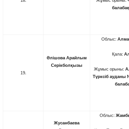
18.
Жұмыс орыны:
балаба
Облыс:
Алма
Қала:
А
Әлішова Арайлым
Серікболқызы
Жұмыс орыны:
А
19.
Түрксіб ауданы 
балаб
Облыс:
Жамб
Жусанбаева