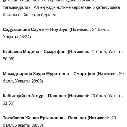
тағайындалды. Ал ең үздік нәтиже көрсеткен 5 қатысушыға
бағалы сыйлықтар беріледі.
Садуакасова Сауле
— Ноутбук (Нәтижесі:
24 балл,
Уақыты 45:24)
Егибаева Мадина
– Смартфон (Нәтижесі:
21 балл, Уақыты
58:09)
Мамадьярова Заура Муратовна
– Смартфон (Нәтижесі:
20
балл, Уақыты 29:06)
Қабылқайыр Ағнұр
– Планшет (Нәтижесі:
20 балл, Уақыты
31:50)
Токубаева Жанар Ержановна
– Планшет (Нәтижесі:
20
балл, Уақыты 38:33)