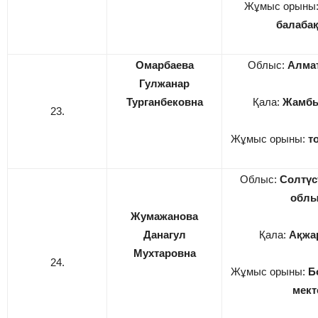
Жұмыс орыны
балаба
Омарбаева
Облыс:
Алма
Гулжанар
Турганбековна
Қала:
Жамбы
23.
Жұмыс орыны:
т
Облыс:
Солтүс
обл
Жумажанова
Данагул
Қала:
Ақжа
Мухтаровна
24.
Жұмыс орыны:
Б
мект