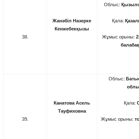
Облыс:
Қызыл
Жанəбіл Назерке
Қала:
Қазал
Кенжебекқызы
38.
Жұмыс орыны:
2
балаба
Облыс:
Батыс
обл
Канатова Асель
Қала:
Тауфиховна
39.
Жұмыс орыны:
т