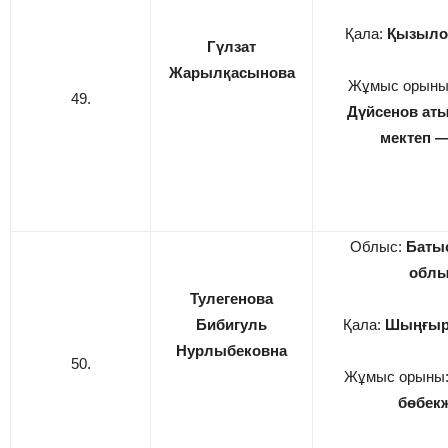
Қала:
Қызыло
Гүлзат
Жарылқасынова
Жұмыс орыны
49.
Дүйсенов ат
мектеп
—
Облыс:
Батыс
обл
Тулегенова
Бибигуль
Қала:
Шыңғыр
Нурлыбековна
50.
Жұмыс орыны
бөбек