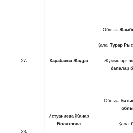
Облыс:
Жамб
Қала:
Тұрар Рыс
27.
Карабаева Жадра
Жұмыс орын
балалар 
Облыс:
Батыс
обл
Истуаниева Жанар
Болатовна
Қала:
28.