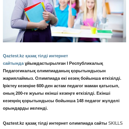
Qaztest.kz қазақ тілді интернет
сайтында
ұйымдастырылған І Республикалық
Педагогикалық олимпиаданың қорытындысын
жариялаймыз. Олимпиада екі кезең бойынша өткізілді.
Іріктеу кезеңіне 600-ден астам педагог маман қатысып,
оның 200-ге жуығы екінші кезеңге өткізілді. Екінші
кезеңнің қорытындысы бойынша 148 педагог жүлделі
орындарды иеленді.
Qaztest.kz қазақ тілді интернет олимпиада сайты
SKILLS