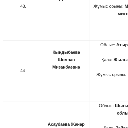
43.
Жұмыс орыны:
М
мект
Облыс:
Атыр
Кындыбаева
Шолпан
Қала:
Жылыо
Мизанбаевна
44.
Жұмыс орыны:
Облыс:
Шығыс
обл
Асаубаева Жанар
Қала:
Зайса