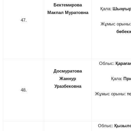
Бектемирова
Қала:
Шыңғыр
Макпал Муратовна
47.
Жұмыс орыны
бөбек
Облыс:
Қарағ
Досмуратова
Жаннур
Қала:
При
Уразбековна
48.
Жұмыс орыны:
т
Облыс:
Қызыл