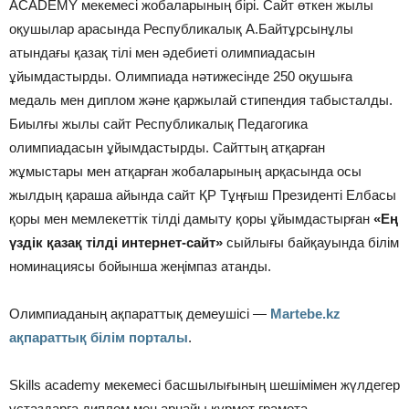
ACADEMY мекемесі жобаларының бірі. Сайт өткен жылы
оқушылар арасында Республикалық А.Байтұрсынұлы
атындағы қазақ тілі мен әдебиеті олимпиадасын
ұйымдастырды. Олимпиада нәтижесінде 250 оқушыға
медаль мен диплом және қаржылай стипендия табысталды.
Биылғы жылы сайт Республикалық Педагогика
олимпиадасын ұйымдастырды. Сайттың атқарған
жұмыстары мен атқарған жобаларының арқасында осы
жылдың қараша айында сайт ҚР Тұңғыш Президенті Елбасы
қоры мен мемлекеттік тілді дамыту қоры ұйымдастырған
«Ең
үздік қазақ тілді интернет-сайт»
сыйлығы байқауында білім
номинациясы бойынша жеңімпаз атанды.
Олимпиаданың ақпараттық демеушісі —
Martebe.kz
ақпараттық білім порталы
.
Skills academy мекемесі басшылығының шешімімен жүлдегер
ұстаздарға диплом мен арнайы құрмет грамота