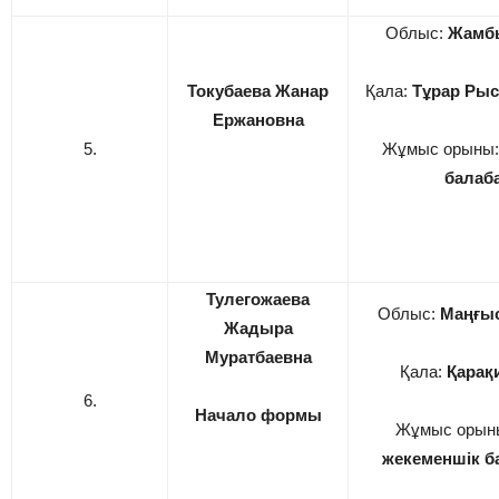
Облыс:
Жамб
Токубаева Жанар
Қала:
Тұрар Рыс
Ержановна
5.
Жұмыс орыны
балаб
Тулегожаева
Облыс:
Маңғы
Жадыра
Муратбаевна
Қала:
Қарақ
6.
Начало формы
Жұмыс орын
жекеменшік 