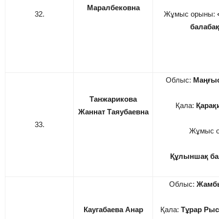
Маралбековна
32.
Жұмыс орыны:
балаба
Облыс:
Маңғы
Танжарикова
Қала:
Қарақ
Жаннат Таяубаевна
33.
Жұмыс 
Құлыншақ б
Облыс:
Жамб
Каугабаева Анар
Қала:
Тұрар Рыс