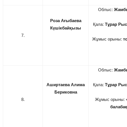
Облыс:
Жамб
Роза Ағыбаева
Қала:
Тұрар Рыс
Күшікбайқызы
7.
Жұмыс орыны:
т
Облыс:
Жамб
Аширтаева Алима
Қала:
Тұрар Рыс
Бериковна
8.
Жұмыс орыны:
балаба