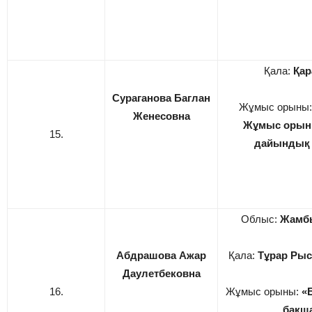
Қала:
Қар
Сураганова Баглан
Жұмыс орыны
Женесовна
Жұмыс орыны
15.
дайындық
Облыс:
Жамб
Абдрашова Ажар
Қала:
Тұрар Рыс
Даулетбековна
16.
Жұмыс орыны:
«
бақш