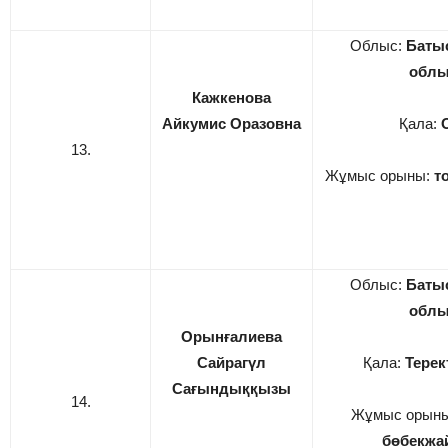
Облыс:
Батыс
обл
Кажкенова
Айкумис Оразовна
Қала:
13.
Жұмыс орыны:
т
Облыс:
Батыс
обл
Орынғалиева
Сайрагүл
Қала:
Терек
Сағындыққызы
14.
Жұмыс орын
бөбекжа