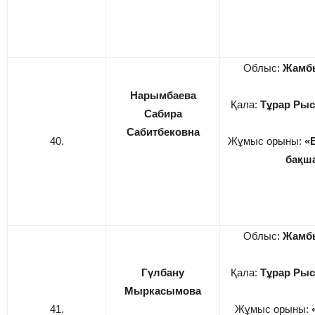
Облыс:
Жамб
Нарымбаева
Қала:
Тұрар Рыс
Сабира
Сабитбековна
40.
Жұмыс орыны:
«
бақш
Облыс:
Жамб
Гүлбану
Қала:
Тұрар Рыс
Мыркасымова
41.
Жұмыс орыны: