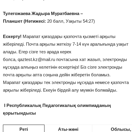
Тулегожаева Жадыра Муратбаевна
–
Планшет (Нәтижесі:
20 балл, Уақыты 54:27)
Ескерту!
Марапат қағаздары қазпочта қызметі арқылы
жіберіледі. Почта арқылы жеткізу 7-14 күн аралығында уақыт
алады. Егер сізге тез арада керек
болса, qaztest.kz@mail.ru почтасына хат жазып, электронды
нұсқада алғыңыз келетінін ескертіңіз! Біз сізге электронды
почта арқылы апта соңына дейін жіберетін боламыз.
Марапат қағаздары тек электронды нұсқада немесе қазпочта
арқылы жіберіледі. Екеуін бірдей алу мүмкін болмайды.
І Республикалық Педагогикалық олимпиаданың
қорытындысы
Реті
Аты-жөні
Облысы,