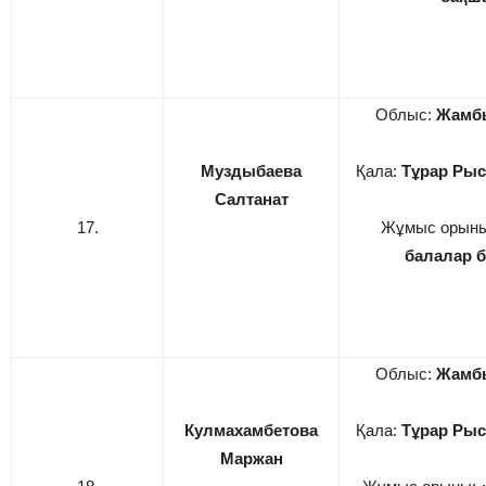
Облыс:
Жамб
Муздыбаева
Қала:
Тұрар Рыс
Салтанат
17.
Жұмыс орын
балалар 
Облыс:
Жамб
Кулмахамбетова
Қала:
Тұрар Рыс
Маржан