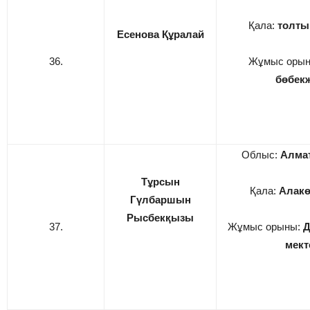
Қала:
толты
Есенова Құралай
36.
Жұмыс оры
бөбек
Облыс:
Алма
Тұрсын
Қала:
Алакө
Гүлбаршын
Рысбекқызы
37.
Жұмыс орыны:
Д
мект