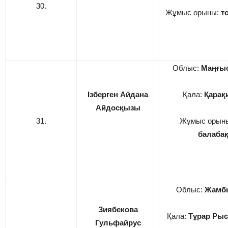
30.
Жұмыс орыны:
т
Облыс:
Маңғы
Ізберген Айдана
Қала:
Қарақ
Айдосқызы
31.
Жұмыс орын
балаба
Облыс:
Жамб
Зиябекова
Қала:
Тұрар Рыс
Гульфайрус