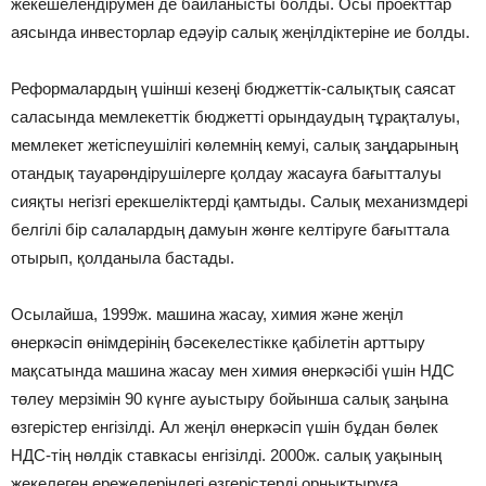
жекешелендірумен де байланысты болды. Осы проекттар
аясында инвесторлар едәуір салық жеңілдіктеріне ие болды.
Реформалардың үшінші кезеңі бюджеттік-салықтық саясат
саласында мемлекеттік бюджетті орындаудың тұрақталуы,
мемлекет жетіспеушілігі көлемнің кемуі, салық заңдарының
отандық тауарөндірушілерге қолдау жасауға бағытталуы
сияқты негізгі ерекшеліктерді қамтыды. Салық механизмдері
белгілі бір салалардың дамуын жөнге келтіруге бағыттала
отырып, қолданыла бастады.
Осылайша, 1999ж. машина жасау, химия және жеңіл
өнеркәсіп өнімдерінің бәсекелестікке қабілетін арттыру
мақсатында машина жасау мен химия өнеркәсібі үшін НДС
төлеу мерзімін 90 күнге ауыстыру бойынша салық заңына
өзгерістер енгізілді. Ал жеңіл өнеркәсіп үшін бұдан бөлек
НДС-тің нөлдік ставкасы енгізілді. 2000ж. салық уақының
жекелеген ережелеріндегі өзгерістерді орнықтыруға