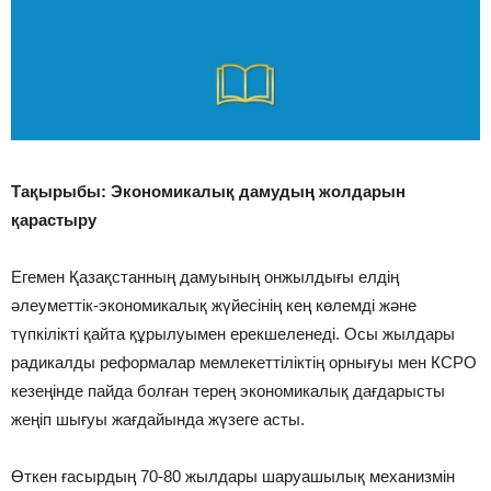
Тақырыбы: Экономикалық дамудың жолдарын
қарастыру
Егемен Қазақстанның дамуының онжылдығы елдің
әлеуметтік-экономикалық жүйесінің кең көлемді және
түпкілікті қайта құрылуымен ерекшеленеді. Осы жылдары
радикалды реформалар мемлекеттіліктің орнығуы мен КСРО
кезеңінде пайда болған терең экономикалық дағдарысты
жеңіп шығуы жағдайында жүзеге асты.
Өткен ғасырдың 70-80 жылдары шаруашылық механизмін