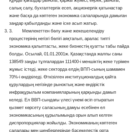
Құнды қағаздар рыногы, қаржы жүйесі, еңбек, рыногы,
салық салу, бухгалтерлік есеп, акционерлік қатынастар
және басқа да көптеген экономика салаларында дамыған
заңдар қабылданды және іске асып жатыр.
3. Мемлекеттен бөлу және жекешелендіру
процестерінің негізгі бөлігі аяқталып, аралас типті
экономика қалыптасты, жеке бизнестің қуатты табы пайда
болды. Осылай, 01.01.2001ж. Қазақстанда жалпы саны
138549 заңды тұлғалардан 111400-і меншіктің жеке түрімен
жұмыс істеді, жеке секторда елдің ВПП-сының шамамен
70%-і өндіріледі. Өткізілген институционалдық қайта
құрулардың негізінде рыноктық және өндірістік
инфрақұрылым компанияларының қарқынды дамып
келеді. Ел ВВП-сындағы үлесі үнемі өсіп отыратын
қызмет көрсету саласының дамуы есебінен ел
экономикасының құрылымында орын алып келген
диспропорциялар жойылды. Экономиканың көптеген
салалары мен шеңберлерінде бәсекелестік орта