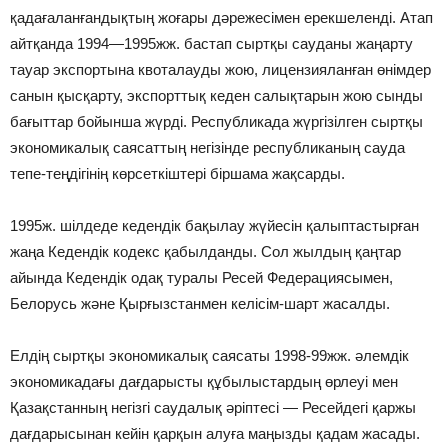
қадағаланғандықтың жоғары дәрежесімен ерекшеленді. Атап
айтқанда 1994—1995жж. бастап сыртқы сауданы жаңарту
тауар экспортына квоталауды жою, лицензияланған өнімдер
санын қысқарту, экспорттық кеден салықтарын жою сынды
бағыттар бойынша жүрді. Республикада жүргізілген сыртқы
экономикалық саясаттың негізінде республиканың сауда
тепе-теңдігінің көрсеткіштері біршама жақсарды.
1995ж. шілдеде кедендік бақылау жүйесін қалыптастырған
жаңа Кедендік кодекс қабылданды. Сол жылдың қаңтар
айында Кедендік одақ туралы Ресей Федерациясымен,
Белорусь және Қырғызстанмен келісім-шарт жасалды.
Елдің сыртқы экономикалық саясаты 1998-99жж. әлемдік
экономикадағы дағдарысты құбылыстардың өрлеуі мен
Қазақстанның негізгі саудалық әріптесі — Ресейдегі қаржы
дағдарысынан кейін қарқын алуға маңызды қадам жасады.