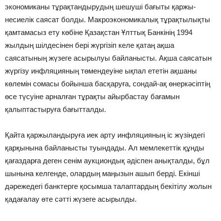
экономиканы тұрақтандырудың шешуші бағыты қаржы-
несиелік саясат болды. Макроэкономикалық тұрақтылықты
қамтамасыз ету көбіне Қазақстан Ұлттық Банкінің 1994
жылдың шілдесінен бері жүргізіп келе қатаң ақша
саясатының жүзеге асырылуы байланысты. Ақша саясатын
жүргізу инфляцияның төмендеуіне ықпал ететін ақшаны
көлемін сомасы бойынша басқаруға, сондай-ақ өнеркәсіптің
өсе түсуіне арналған тұрақты айырбастау бағамын
қалыптастыруға бағытталды.
Қайта қаржыландыруға иек арту инфляцияның іс жүзіндегі
қарқынына байланысты туындады. Ал мемлекеттік құнды
қағаздарға деген сенім аукциондық әдіспен анықталды, бұл
шынына келгенде, олардың маңызын ашып берді. Екінші
дәрежедегі банктерге қосымша талаптардың бекітілу жолын
қадағалау өте сәтті жүзеге асырылды.