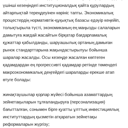
үшінші кезеңіндегі институционалдық қайта құрулардың
айтарлықтай тереңдеуінен көрініс тапты. Экономикалық
процестердің нормативтік-құқықтық базасы едәуір кеңейіп,
толықтырыла түсті, экономиканың ең маңызды салаларын
дамытуға жағдай жасайтын бірқатар бағдарламалық
құжаттар қабылданды, шаруашылық ортаның дамыған
рынок стандарттарына жақындастырылуы бойынша
шаралар жасалды. Осы кезеңде жасалған көптеген
қадамдардан ең прогрессивті қадамдар ретінде төмендегі
макроэкономикалық деңгейдегі шараларды ерекше атап
өтуге болады:
жинақтаушылар қорлар жүйесі бойынша азаматтардың
зейнетақыларын тұлғаландыруға (персонализация)
бағытталған, сонымен бірге қуатты ұлттық инвестициялық
институттардың қызметін атқаратын зейнетақы
реформаларын жүргізу;