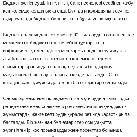
Бюджет жетіспеушілігін Ұлттық банк несиелері есебінен жабу
кең көлемде қолданысқа енді. Бұл да инфляцияның өсуіне,
ақыр аяғында бюджет балансының бұзылуына ықпал етті.
Бюджет саласындағы өзгерістер 90 жылдардың орта шенінде
мемлекеттік бюджеттің жетіспейтін тұстарының
инфляциялық емес әдістермен қаржыландырылуы жүзеге
аса бастап, ал осы көрсеткіштің көлемі кірістер мен
шығыстар арасындағы алшақтықтарды болдырмау
мақсатында бақылауға алынған кезде басталды. Осы
кезеңнің салық жүйесі де белгілі бір өзгерістерге ұшырады.
Салықтар мемлекеттік бюджетті толықтырудың тиімді әдісі
ретінде ғана емес сонымен бірге инвестициялық-өндірістік
жұмыстарды жөнге келтірудің құралы ретінде қарастырыла
басталды. Бір жағынан бұл өзгерістер осы уақытта
жүргізілген ірі кәсіпорындарды жеке проекттар бойынша