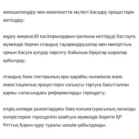
жекешелендіру мен мемлекеттік мүлікті басқару процестерін
жетілдіру;
өңдеу өнеркәсібі кәсіпорындарын қалпына келтіруді бастауға
мүмкіндік берген отандық тауарөндірушілер мен импорттың
орнын басуға қолдау көрсету бойынша бірқатар шаралар
қабылдау;
отандық банк секторының ары қарайғы нығаюына және
инвестициялық процестерге халықты тартуға бағытталған
қаржы саласындағы реформаларды тереңдету;
елдің әлемдік рыноктардағы баға конъюктурасының залалды
өзгерістеріне тәуелділігін азайтуға мүмкіндік беретін ҚР
Ұлттық Қорын құру туралы шешім қабылданды.