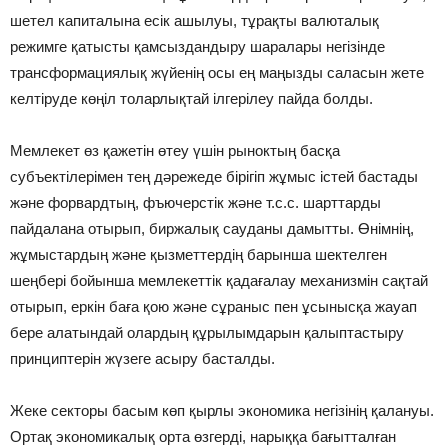
шетел капиталына есік ашылуы, тұрақты валюталық
режимге қатысты қамсыздандыру шаралары негізінде
трансформациялық жүйенің осы ең маңызды саласын жете
келтіруде көңіл толарлықтай ілгерілеу пайда болды.
Мемлекет өз қажетін өтеу үшін рыноктың басқа
субъектілерімен тең дәрежеде бірігіп жұмыс істей бастады
және форвардтың, фъючерстік және т.с.с. шарттарды
пайдалана отырып, биржалық сауданы дамытты. Өнімнің,
жұмыстардың және қызметтердің барынша шектелген
шеңбері бойынша мемлекеттік қадағалау механизмін сақтай
отырып, еркін баға қою және сұраныс пен ұсынысқа жауап
бере алатындай олардың құрылымдарын қалыптастыру
принциптерін жүзеге асыру басталды.
Жеке секторы басым көп қырлы экономика негізінің қалануы.
Ортақ экономикалық орта өзгерді, нарыққа бағытталған