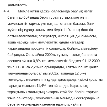
қалыптасты.
4. Мемлекеттің қаржы саласында барлық негізгі
бағыттар бойынша берік тұрақтылыққа қол жетті:
мемлекеттік қаржы, ұлттық валютаның бағасы, банк
жүйесінің тұрақтылығы мен беріктігі, Ұлттық банктің
алтын-валюталық резервтері, инфляция динамикасы,
ақша нарықы мен мемлекеттік құнды қағаздар
нарықындағы проценттік салымдар бойынша ілгерілеу
байқалды. Осылайша 2000ж. тұтынушылық баға орта
есеппен айына 0,8%-ке, мемлекеттік бюджет 01.12.2000
жылы ВВП-ға 2,2%-ке орындалды, Ұлттық банкті қайта
қаржыландыруға салым 2001ж. ақпанда 12,5-ке
төмендеді, мемлекеттік құнды қағаздардың кірісі қосалқы
нарықта жылына 11,4%-тен айналды. Қаржылық
тұрақтылық халықтың айтарлықтай бос бөлігін тартуға
және банктердің экономиканың маңызды секторларына
беретін несиелерінің көлемін едәуір ұлғайтты.