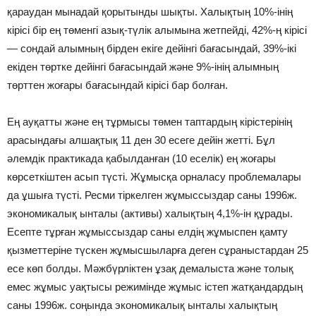
қараудан мынадай қорытынды шықты. Халықтың 10%-інің
кірісі бір ең төменгі азық-түлік алымына жетпейді, 42%-ң кірісі
— сондай алымның бірден екіге дейінгі бағасындай, 39%-ікі
екіден төртке дейінгі бағасындай және 9%-інің алымның
төрттен жоғары бағасындай кірісі бар болған.
Ең ауқатты және ең тұрмысы төмен таптардың кірістерінің
арасындағы алшақтық 11 ден 30 есеге дейін жетті. Бұл
әлемдік практикада қабылданған (10 еселік) ең жоғары
көрсеткіштен асып түсті. Жұмысқа орналасу проблемалары
да ұшыға түсті. Ресми тіркелген жұмыссыздар саны 1996ж.
экономикалық ынталы (активы) халықтың 4,1%-ін құрады.
Есепте тұрған жұмыссыздар саны елдің жұмыспен қамту
қызметтеріне түскен жұмысшыларға деген сұраныстардан 25
есе көп болды. Мәжбүрліктен ұзақ демалыста және толық
емес жұмыс уақтысы режимінде жұмыс істеп жатқандардың
саны 1996ж. соңында экономикалық ынталы халықтың