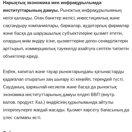
Нарықтық экономика мен инфрақұрылымда
институттарының дамуы.
Рыноктық инфрақұрылымның
негізі қаланды. Оған банктер желісі, инвестициялық және
сақтандыру компаниялары, биржалар, аудиторлық фирмалар
және басқа да шаруашылық субъектілеріне қызмет ететін,
олардың өнім өндіру ісіне, қызметтеріне деген сенімділіктерін
арттырып, коммерциялық тәуекелді азайтуға септігін тигізетін
объектілер кіреді.
Еңбек, капитал және тауар рыноктарындағы қатынастарды
қадағалап отыратын заң шығару ісі кеңейіп, тереңдей түсті.
Сауданың, қаржылай-несиелік және басқа да рыноктық
экономика институттарының дамуы елдегі ВВП (внутр.
валов. продукт. Каз.) өндірісінің құрылымында айтулы
ілгерілеулерге жағдай жасады. Қызмет көрсету бағасының да
үлес салмағы өсті.