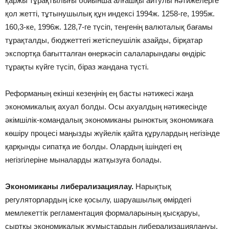
қаржы тұрақтылығы бойынша алғашқы айтулы нәтижелерге
қол жетті, тұтынушылық құн индексі 1994ж. 1258-ге, 1995ж.
160,3-ке, 1996ж. 128,7-ге түсіп, теңгенің валюталық бағамы
тұрақталды, бюджеттегі жетіспеушілік азайды, бірқатар
экспортқа бағытталған өнеркәсіп салаларындағы өндіріс
тұрақты күйге түсіп, біраз жандана түсті.
Реформаның екінші кезеңінің ең басты нәтижесі жаңа
экономикалық ахуал болды. Осы ахуалдың нәтижесінде
әкімшілік-командалық экономиканы рыноктық экономикаға
көшіру процесі маңызды жүйелік қайта құрулардың негізінде
қарқынды сипатқа ие болды. Олардың ішіндегі ең
негізгілеріне мыналарды жатқызуға болады.
Экономиканы либерализациялау.
Нарықтық
регуляторлардың іске қосылу, шаруашылық өмірдегі
мемлекеттік регламентация формаларының қысқаруы,
сыртқы экономикалық жұмыстардың либерализациялануы,