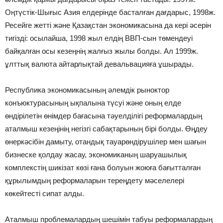
Оңтүстік-Шығыс Азия елдерінде басталған дағдарыс, 1998ж.
Ресейге жетті және Қазақстан экономикасына да кері әсерін
тигізді: осылайша, 1998 жыл елдің ВВП-сын төмендеуі
байқалған осы кезеңнің жалғыз жылы болды. Ал 1999ж.
ұлттық валюта айтарлықтай девальвацияға ұшырады.
Республика экономикасының әлемдік рыноктор
конъюктурасының ықпалына түсуі және оның елде
өндірілетін өнімдер бағасына тәуелділігі реформалардың
аталмыш кезеңінің негізгі сабақтарының бірі болды. Өңдеу
өнеркәсібін дамыту, отандық тауарөндірушілер мен шағын
бизнеске қолдау жасау, экономиканың шаруашылық
комплекстің шикізат көзі ғана болуын жоюға бағытталған
құрылымдың реформаларын тереңдету мәселелері
көкейтесті сипат алды.
Аталмыш проблемалардың шешімін табуы реформалардың