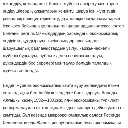
жетілдіру, командалық-бөлініс жүйесін әлсірету мен тауар
өндірушілердің құқықтарын кеңейту, шаруа ісін жүргізудің
рыноктық принциптеріне өтудің алғашқы бағдарламаларын
іске қосу бойынша қолданылған шаралардың нәтижесі сәтсіз
болғаны белгілі. 90 жылдардың басындағы экономикалық
өндірістің құлдырауы, кәсіпорындар арасындағы
шаруашылық байланыстардың үзілуі, қаржы-несиелік
жүйенің бұзылуы, рубльге деген сенімнің жоғалуы,
дүкендердің бос сөрелері мен тауар бөлудің талапдық
жүйесі тән болды.
Елдегі жүйелік экономикалық қайта құру жолындағы өткен
онжылдықты белгілі бір кезеңдерге бөліп қарауға болады.
Алғашқы кезең 1992—1993жж. яғни экономиканы түпкілікті
реформалаудан өз төл ақшамызды шығаруға дейінгі уақытты
қамтиды. Бұл кезеңде макроэкономикалық саясат Ресейде
белгіленетін еді. Жалпы республиканың бүкіл экономикасы