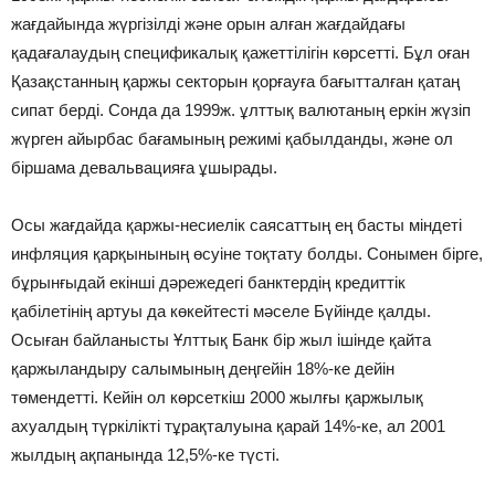
жағдайында жүргізілді және орын алған жағдайдағы
қадағалаудың спецификалық қажеттілігін көрсетті. Бұл оған
Қазақстанның қаржы секторын қорғауға бағытталған қатаң
сипат берді. Сонда да 1999ж. ұлттық валютаның еркін жүзіп
жүрген айырбас бағамының режимі қабылданды, және ол
біршама девальвацияға ұшырады.
Осы жағдайда қаржы-несиелік саясаттың ең басты міндеті
инфляция қарқынының өсуіне тоқтату болды. Сонымен бірге,
бұрынғыдай екінші дәрежедегі банктердің кредиттік
қабілетінің артуы да көкейтесті мәселе Бүйінде қалды.
Осыған байланысты Ұлттық Банк бір жыл ішінде қайта
қаржыландыру салымының деңгейін 18%-ке дейін
төмендетті. Кейін ол көрсеткіш 2000 жылғы қаржылық
ахуалдың түркілікті тұрақталуына қарай 14%-ке, ал 2001
жылдың ақпанында 12,5%-ке түсті.