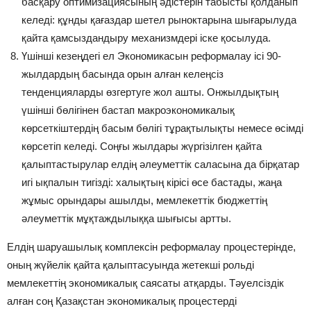
басқару оптимизациясының әдістерін табысты қолданып
келеді: құнды қағаздар шетел рыноктарына шығарылуда
қайта қамсыздандыру механизмдері іске қосылуда.
Үшінші кезеңдегі ел Экономикасын реформалау ісі 90-
жылдардың басында орын алған келеңсіз
тенденцияларды өзгертуге жол ашты. Онжылдықтың
үшінші бөлігінен бастап макроэкономикалық
көрсеткіштердің басым бөлігі тұрақтылықты немесе өсімді
көрсетіп келеді. Соңғы жылдары жүргізілген қайта
қалыптастырулар елдің әлеуметтік саласына да бірқатар
игі ықпалын тигізді: халықтың кірісі өсе бастады, жаңа
жұмыс орындары ашылды, мемлекеттік бюджеттің
әлеуметтік мұқтаждылыққа шығысы артты.
Елдің шаруашылық комплексін реформалау процестерінде,
оның жүйелік қайта қалыптасуында жетекші рольді
мемлекеттің экономикалық саясаты атқарды. Тәуелсіздік
алған соң Қазақстан экономикалық процестерді