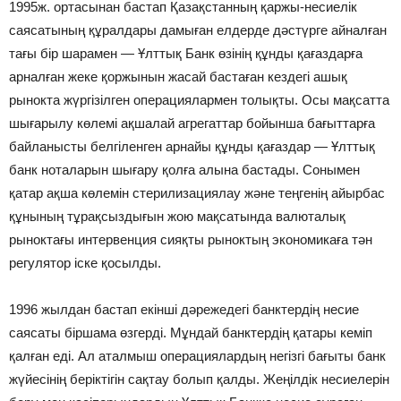
1995ж. ортасынан бастап Қазақстанның қаржы-несиелік
саясатының құралдары дамыған елдерде дәстүрге айналған
тағы бір шарамен — Ұлттық Банк өзінің құнды қағаздарға
арналған жеке қоржынын жасай бастаған кездегі ашық
рынокта жүргізілген операциялармен толықты. Осы мақсатта
шығарылу көлемі ақшалай агрегаттар бойынша бағыттарға
байланысты белгіленген арнайы құнды қағаздар — Ұлттық
банк ноталарын шығару қолға алына бастады. Сонымен
қатар ақша көлемін стерилизациялау және теңгенің айырбас
құнының тұрақсыздығын жою мақсатында валюталық
рыноктағы интервенция сияқты рыноктың экономикаға тән
регулятор іске қосылды.
1996 жылдан бастап екінші дәрежедегі банктердің несие
саясаты біршама өзгерді. Мұндай банктердің қатары кеміп
қалған еді. Ал аталмыш операциялардың негізгі бағыты банк
жүйесінің беріктігін сақтау болып қалды. Жеңілдік несиелерін