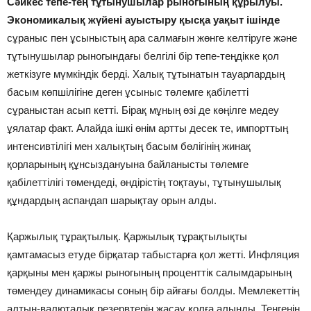
Сәйкес тепе-тең тұтынушылар рыногының құрылуы.
Экономикалық жүйені ауыстыру қысқа уақыт ішінде
сұраныс пен ұсыныстың ара салмағын жөнге келтіруге және
тұтынушылар рыногындағы белгілі бір тепе-теңдікке қол
жеткізуге мүмкіндік берді. Халық тұтынатын тауарлардың
басым көпшілігіне деген ұсыныс төлемге қабілетті
сұраныстан асып кетті. Бірақ мұның өзі де көңілге медеу
ұялатар факт. Алайда ішкі өнім артты десек те, импорттың
интенсивтілігі мен халықтың басым бөлігінің жинақ
қорларының құнсыздануына байланысты төлемге
қабілеттілігі төмендеді, өндірістің тоқтауы, тұтынушылық
құндардың аспандап шарықтау орын алды.
Қаржылық тұрақтылық. Қаржылық тұрақтылықты
қамтамасыз етуде бірқатар табыстарға қол жетті. Инфляция
қарқыны мен қаржы рыногының проценттік салымдарының
төмендеу динамикасы соның бір айғағы болды. Мемлекеттің
алтын-валюталық резервтерін жасау қолға алынды. Теңгенің