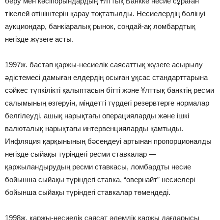
беру мен кәсіпорындардың Ұлттық Банкке несие сұраған
тікелей өтініштерін қарау тоқтатылды. Несиелердің бөлінуі
аукциондар, банкіаралық рынок, сондай-ақ ломбардтық
негізде жүзеге асты.
1997ж. бастап қаржы-несиелік саясаттық жүзеге асырылу
әдістемесі дамыған елдердің осыған ұқсас стандарттарына
сәйкес түпкілікті қалыптасын бітті және Ұлттық банктің ресми
салымының өзгеруін, міндетті түрдегі резервтерге нормалар
белгілеуді, ашық нарықтағы операцияларды және ішкі
валюталық нарықтағы интервенцияларды қамтыды.
Инфляция қарқынының бәсеңдеуі артынан пропорционалды
негізде сыйақы түріндегі ресми ставкалар —
қаржыландырудың ресми ставкасы, ломбардты несие
бойынша сыйақы түріндегі ставка, “овернайт” несиелері
бойынша сыйақы түріндегі ставкалар төмендеді.
1998ж. қаржы-несиелік саясат әлемдік қаржы дағдарысы