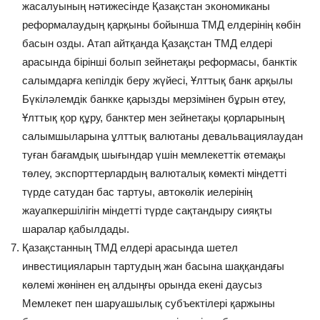
жасалуының нәтижесінде Қазақстан экономиканы
реформалаудың қарқыны бойынша ТМД елдерінің көбін
басын озды. Атап айтқанда Қазақстан ТМД елдері
арасында бірінші болып зейнетақы реформасы, банктік
салымдарға кепілдік беру жүйесі, Ұлттық банк арқылы
Бүкіләлемдік банкке қарызды мерзімінен бұрын өтеу,
Ұлттық қор құру, банктер мен зейнетақы қорларының
салымшыларына ұлттық валютаны девальвациялаудан
туған бағамдық шығындар үшін мемлекеттік өтемақы
төлеу, экспорттерлардың валюталық көмекті міндетті
түрде сатудан бас тартуы, автокөлік иелерінің
жауапкершілігін міндетті түрде сақтандыру сияқты
шаралар қабылдады.
Қазақстанның ТМД елдері арасында шетел
инвестицияларын тартудың жан басына шаққандағы
көлемі жөнінен ең алдыңғы орында екені даусыз
Мемлекет пен шаруашылық субъектілері қаржыны