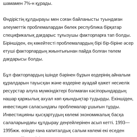
шамамен 7%-н құрады.
Өндірістің құлдырауы мен соған байланысты туындаған
әлеуметтік проблемалардан бөлек республика бірқатар
спецификалық дағдарыс тұғызушы факторларға тап болды.
Біріншіден, ең көкейтесті проблемалардың бірі бір-біріне әсер
етуші факторлардың жиынтығынан пайда болған төлем
дағдарысы болды.
Бұл факторлардың ішінде бәрінен бұрын өздерінің айналым
құралдарын тауысқан және өздеріне ауадай қажет несиелік
ресурстар алуға мүмкіндіктері болмаған кәсіпорындардың
нашар қаржылық ахуал көп қиындықтар тудырды. Екіншіден,
инвестиция саласындағы проблемалар ұшығын тұрды.
Инвестицияны қысқартудың көлемі экономикалық басқа
салаларындағы құлдырау деңгейлерінен асып кетті. 1993—
1995жж. өзінде ғана капиталдық салым көлемі екі еседен