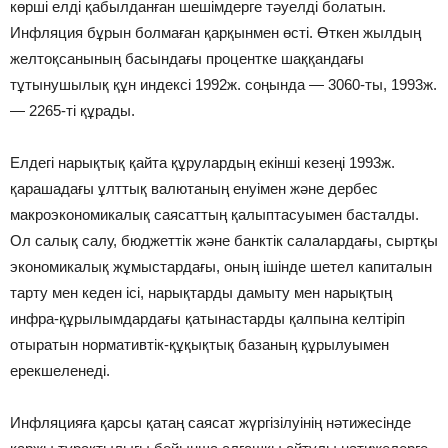
көрші елді қабылданған шешімдерге тәуелді болатын.
Инфляция бұрын болмаған қарқынмен өсті. Өткен жылдың
желтоқсанының басындағы процентке шаққандағы
тұтынушылық құн индексі 1992ж. соңында — 3060-ты, 1993ж.
— 2265-ті құрады.
Елдегі нарықтық қайта құрулардың екінші кезеңі 1993ж.
қарашадағы ұлттық валютаның енуімен және дербес
макроэкономикалық саясаттың қалыптасуымен басталды.
Ол салық салу, бюджеттік және банктік салалардағы, сыртқы
экономикалық жұмыстардағы, оның ішінде шетел капиталын
тарту мен кеден ісі, нарықтарды дамыту мен нарықтың
инфра-құрылымдардағы қатынастарды қалпына келтіріп
отыратын нормативтік-құқықтық базаның құрылуымен
ерекшеленеді.
Инфляцияға қарсы қатаң саясат жүргізілуінің нәтижесінде