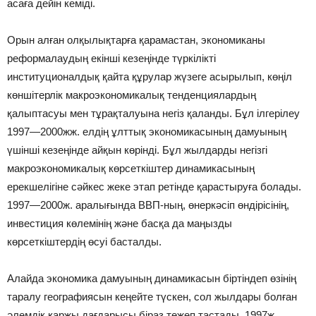
асаға дейін кеміді.
Орын алған олқылықтарға қарамастан, экономиканы
реформалаудың екінші кезеңінде түркілікті
институционалдық қайта құрулар жүзеге асырылып, көңіл
көншітерлік макроэкономикалық тенденциялардың
қалыптасуы мен тұрақталуына негіз қаланды. Бұл ілгерілеу
1997—2000жж. елдің ұлттық экономикасының дамуының
үшінші кезеңінде айқын көрінді. Бұл жылдарды негізгі
макроэкономикалық көрсеткіштер динамикасының
ерекшелігіне сәйкес жеке этап ретінде қарастыруға болады.
1997—2000ж. аралығында ВВП-ның, өнеркәсіп өндірісінің,
инвестиция көлемінің және басқа да маңызды
көрсеткіштердің өсуі басталды.
Алайда экономика дамуының динамикасын біртіндеп өзінің
таралу географиясын кеңейте түскен, сол жылдары болған
әлемдік қаржы дағдарысы біраз тежеп тастады. 1997ж.