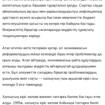
валюталық курсы біршама тұрақталып қалды. Сыртқы сауда
айналымының ақсауы мен қаржыландырылуы инфляциялық
әдістерсіз жүзеге асырыла бастаған мемлекеттік бюджет
жетіспеушілігіне қатысты оң өзгерістер байқала бастады.
Өнеркәсіптің бірқатар салаларында өндірістің тұрақталу
тенденциялары көрінді.
Атап өтілген жетістіктермен қатар, ел экономикасын
реформалаудың екінші кезеңінде біраз өткір проблемалар да
орын алды. Атап айтқанда, экономикалық қайта құрулардың
алғашқы жылдары өндірістің айтарлықтай құлдырауымен
есте. Бұл әлеуметтік саладағы бірқатар проблемалардың
ұшығуына әкеп соқты — халықтың таза ақшалай кірісі осы
кезеңде 5 есе төмендеді.
Халықтың кіріс көлемі жөнінен таптарға бөліне бастауы етек
алды. 1995ж. халықты кіріс көлемі бойынша топтарға бөліп