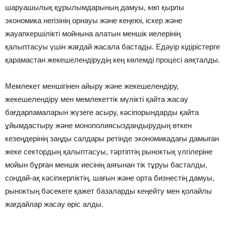
шаруашылық құрылымдарының дамуы, көп қырлы
экономика негізінің орнауы және кеңеюі, іскер және
жауапкершілікті мойнына алатын меншік иелерінің
қалыптасуы үшін жағдай жасала бастады. Едәуір кідірістерге
қарамастан жекешелендірудің кең көлемді процесі аяқталды.
Мемлекет меншігінен айыру және жекешелендіру,
жекешелендіру мен мемлекеттік мүлікті қайта жасау
бағдарламаларын жүзеге асыру, кәсіпорындарды қайта
ұйымдастыру және монополиясыздандырудың өткен
кезеңдерінің заңды салдары ретінде экономикадағы дамыған
жеке сектордың қалыптасуы, тәртіптің рыноктық үлгілеріне
мойын бұрған меншік иесінің аяғынан тік тұруы басталды,
сондай-ақ кәсіпкерліктің, шағын және орта бизнестің дамуы,
рыноктың бәсекеге қажет базаларды кеңейту мен қолайлы
жағдайлар жасау өріс алды.