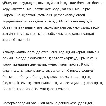
ұйымдастырудың ең қиын жүйесін іс жүзінде басынан бастап
құру қажеттілігімен бетпе-бет келді, ол сонымен бірге
шаруашылық ортаны түпкілікті реформалау ісімен
күрделілене түскен қажеттілік еді. Өтпелі кезеңнің бұл
объективті қиындықтары экономиканы басқару саласында
жеткілікті дұрыс шешімдер қабылдауға әрқашан жағдай
жасай бермейтін.
Алайда жалпы алғанда өткен онжылдықтың қорытындысы
бойынша елде экономикалық саясат жүргізудің рыноктық
қоғам принциптеріне лайық жүйесі қалыптасты. Қазіргі
уақытта елдің экономикалық саясатын бірнеше шешуші
бөліктерге бөлуге болады: қаржы-несиелік, салықтық-
бюджеттік, сыртқы экономикалық, инвестициялық, нарықтық
блоктар және монополияға қарсы саясат.
Реформалардың басынан аяғына дейінгі кезеңдеріндегі