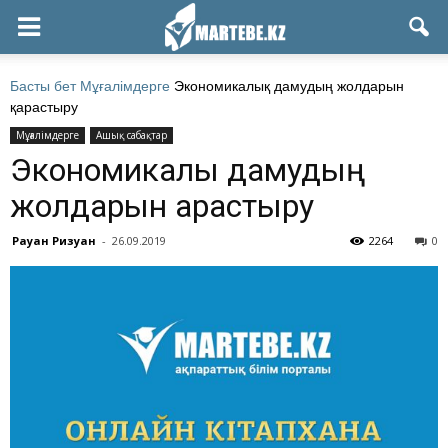
Басты бет
Мұғалімдерге
Экономикалық дамудың жолдарын
қарастыру
Мұғалімдерге
Ашық сабақтар
Экономикалық дамудың
жолдарын қарастыру
Рауан Ризуан
-
26.09.2019
2264
0