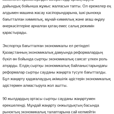
дайындық бойынша жұмыс жалғасын тапты. Ол ережелер ең
алдымен машина жасау кәсіпорындарына, ішкі рынокқа
бағытталған химиялық, мұнай-химиялық және ағаш өңдеу
өнеркәсіптеріне арналған қатаң емес салық режимін
қарастырады.
Экспортқа бағытталған экономикалы ел ретіндегі
Қазақстанның экономикалық дамуында реформалардың
бүкіл өн бойында сыртқы экономикалық саясат үлкен роль
атқарды. Елдің сыртқы экономикалық байланыстарындағы
реформалар сыртқы сауданы жаңарта түсуге бағытталды.
Бұл жаңарту қадағалаудың әкімшілік әдістерін экономикалық
әдістермен алмастыруға жол аштты.
90 жылдардың ортасы сыртқы сауданы жаңартумен
ерекшеленді. Мұндай жаңарту онжылдықтың басында
рыноктың экономикалық талаптарына сай келмейтін