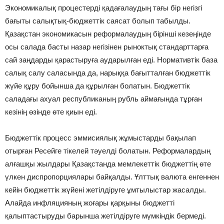
Экономикалық процестерді қадағалаудың тағы бір негізгі
бағыты салықтық-бюджеттік саясат болып табылды.
Қазақстан экономикасын реформалаудың бірінші кезеңінде
осы салада басты назар негізінен рыноктық стандарттарға
сай заңдарды қарастыруға аударылған еді. Нормативтік база
салық салу саласында да, нарыққа бағытталған бюджеттік
жүйе құру бойынша да құрылған болатын. Бюджеттік
саладағы ахуал республиканың рубль аймағында тұрған
кезінің өзінде өте қиын еді.
Бюджеттік процесс эммисиялық жұмыстарды бақылап
отырған Ресейге тікелей тәуелді болатын. Реформалардың
алғашқы жылдары Қазақстанда мемлекеттік бюджеттің өте
үлкен диспропорциялары байқалды. Ұлттық валюта енгеннен
кейін бюджеттік жүйені жетілдіруге ұмтылыстар жасалды.
Алайда инфляцияның жоғары қарқыны бюджетті
қалыптастыруды барынша жетілдіруге мүмкіндік бермеді.