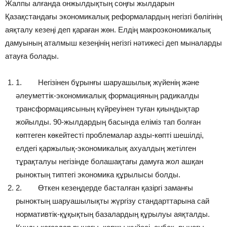
Жалпы алғанда онжылдықтың соңғы жылдарын
Қазақстандағы экономикалық реформалардың негізгі бөлігінің
аяқталу кезеңі деп қараған жөн. Елдің макроэкономикалық
дамуының аталмыш кезеңінің негізгі нәтижесі деп мыналарды
атауға болады.
1. Негізінен бұрынғы шаруашылық жүйенің және
әлеуметтік-экономикалық формацияның радикалды
трансформациясының күйреуінен туған қиындықтар
жойылды. 90-жылдардың басында еліміз тап болған
көптеген көкейтесті проблемалар азды-көпті шешілді,
елдегі қаржылық-экономикалық ахуалдың жетілген
тұрақталуы негізінде болашақтағы дамуға жол ашқан
рыноктың типтегі экономика құрылысы болды.
2. Өткен кезеңдерде басталған қазіргі заманғы
рыноктың шаруашылықты жүргізу стандарттарына сай
нормативтік-құқықтың базалардың құрылуы аяқталды.