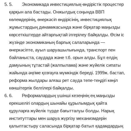
5. Экономикада инвестициялық-өндірістік процестер
қарқын ала бастады. Онжылдық соңында ВВП
көлемдерінің, өнеркәсіп өндірісінің, инвестициялық
жұмыстардың динамикасында және бірқатар маңызды
көрсеткіштерде айтарлықтай ілгерілеу байқалды. Өсім іс
жүзінде экономиканың барлық салаларында —
өнеркәсіпте, ауыл шаруашылығында, транспорт пен
байланыста, саудада және т.б. орын алды. Бұл елдің
дамуының тұтастай (жалпылама) және жүйелік сипаты
жайында әңгіме қозғауға мүмкіндік береді. 1999ж. бастап,
реформа жылдары алғаш рет сауда тепе-теңдігі көңіл
көншітерлік белгілері байқалды.
6. Реформалардың үшінші кезеңінің ең маңызды
ерекшелігі олардың шынайы құрылымдық қайта
құруларға жүйелік түрде бағытталуы болды. Нарық
институттары мен шаруа жүргізу механизмдерін
қалыптастыру саласында бірқатар батыл қадамдардың