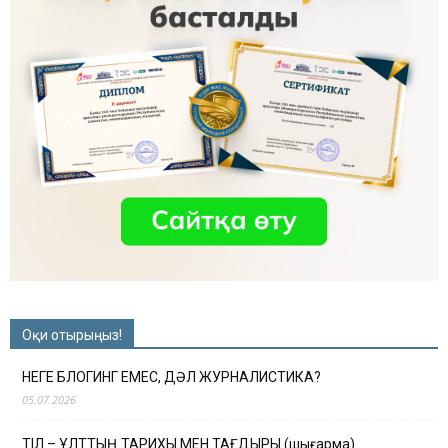
Оқи отырыңыз!
НЕГЕ БЛОГИНГ ЕМЕС, ДӘЛ ЖУРНАЛИСТИКА?
05.07.2026
ТІЛ – ҰЛТТЫҢ ТАРИХЫ МЕН ТАҒДЫРЫ (шығарма)