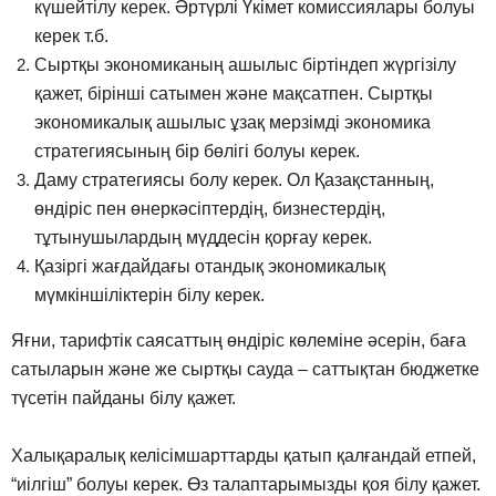
күшейтілу керек. Әртүрлі Үкімет комиссиялары болуы
керек т.б.
Сыртқы экономиканың ашылыс біртіндеп жүргізілу
қажет, бірінші сатымен және мақсатпен. Сыртқы
экономикалық ашылыс ұзақ мерзімді экономика
стратегиясының бір бөлігі болуы керек.
Даму стратегиясы болу керек. Ол Қазақстанның,
өндіріс пен өнеркәсіптердің, бизнестердің,
тұтынушылардың мүддесін қорғау керек.
Қазіргі жағдайдағы отандық экономикалық
мүмкіншіліктерін білу керек.
Яғни, тарифтік саясаттың өндіріс көлеміне әсерін, баға
сатыларын және же сыртқы сауда – саттықтан бюджетке
түсетін пайданы білу қажет.
Халықаралық келісімшарттарды қатып қалғандай етпей,
“иілгіш” болуы керек. Өз талаптарымызды қоя білу қажет.