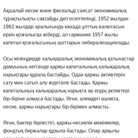
Ақшалай несие және фискальді саясат экономикалық
тұрақтылықты сақтайды деп есептелінді. 1952 жылдан
1962 жылдар аралығында канада ұлттық валютасын
еркін қозғалысқа жіберді, ал гармания 1957 жылы
капитал қозғалысының шоттарын либерализациялады.
Осы кезеңдерде халықаралық экономикалық қатынастар
дамуының негізінде қаржы капиталының халықаралық
нарықтары құрала бастайды. Одан қаржы активтерін
сату мен сатып алу жүргізіле бастады. Қаржы
капиталының халықаралық нарықта әр елдің активтері
бір-біріне алмаса бастады. Яғни, әлемдегі валюта,
несие, қаржы нарықтары бір-бірімен алмасты.
Яғни, бактер бірлестігі, қаржы-несиелік мекемелер,
фондтық биржалар құрыла бастады. Олар арқылы