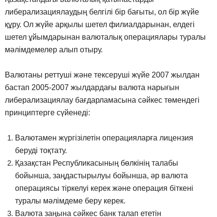
либерализациялаудың белгілі бір бағыты, ол бір жүйе
құру. Ол жүйе арқылы шетел филиалдарынан, елдегі
шетел ұйымдарынан валюталық операциялары туралы
мәлімдемелер алып отыру.
Валютаны реттуші және тексеруші жүйе 2007 жылдан
бастап 2005-2007 жылдардағы валюта нарығын
либерализациялау бағдарламасына сәйкес төмендегі
принциптерге сүйенеді:
Валютамен жүргізілетін операцияларға лицензия
беруді тоқтату.
Қазақстан Республикасының бөлкінің талабы
бойынша, заңдастырылуы бойынша, әр валюта
операциясы тіркелуі керек және операция біткені
туралы мәлімдеме беру керек.
Валюта заңына сәйкес банк талап ететін