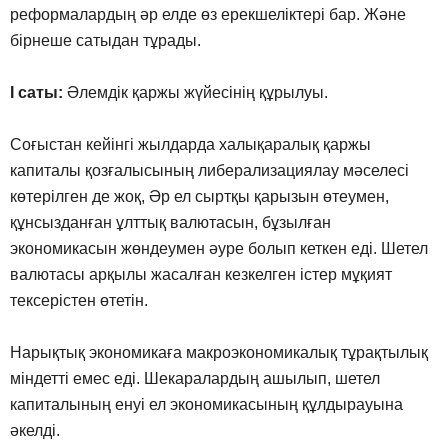
реформалардың әр елде өз ерекшеліктері бар. Және
бірнеше сатыдан тұрады.
I саты:
Әлемдік қаржы жүйесінің құрылуы.
Соғыстан кейінгі жылдарда халықаралық қаржы
капиталы қозғалысының либерализациялау мәселесі
көтерілген де жоқ, Әр ел сыртқы қарызын өтеумен,
құнсызданған ұлттық валютасын, бұзылған
экономикасын жөндеумен әуре болып кеткен еді. Шетел
валютасы арқылы жасалған кезкелген істер мұқият
тексерістен өтетін.
Нарықтық экономикаға макроэкономикалық тұрақтылық
міндетті емес еді. Шекаралардың ашылып, шетел
капиталының енуі ел экономикасының құлдырауына
әкелді.