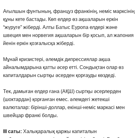
Ағылшын фунтының, француз франкінің, неміс марксінің
құны кете бастады. Көп елдер өз ақшаларын еркін
“жүруге” жіберді. Алты Батыс Еуропа елдері және
швеция мен норвегия ақшаларын бір қосып, ал жапония
йенін еркін қозғалысқа жіберді.
Мұнай кризистері, әлемдік дипрессиялар ақша
айналымдарына қатты әсер етті. Сондықтан олар өз
капиталдарын сыртқы әсерден қорғауды көздеді.
Тек, дамыған елдер ғана (АҚШ) сыртқы әсерлерден
(шоктардан) қорғанған емес. әлемдегі жетекші
валюталар: бірінші-доллар, екінші-неміс маркасі мен
швейцар франкі болды.
III саты:
Халықаралық қаржы капиталын