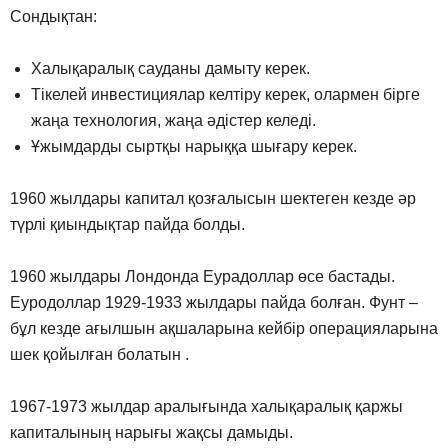
Сондықтан:
Халықаралық сауданы дамыту керек.
Тікелей инвестициялар келтіру керек, олармен бірге
жаңа технология, жаңа әдістер келеді.
Ұжымдарды сыртқы нарыққа шығару керек.
1960 жылдары капитал қозғалысын шектеген кезде әр
түрлі қиындықтар пайда болды.
1960 жылдары Лондонда Еурадоллар өсе бастады.
Еуродоллар 1929-1933 жылдары пайда болған. Фунт –
бұл кезде ағылшын ақшаларына кейбір операцияларына
шек қойылған болатын .
1967-1973 жылдар аралығында халықаралық қаржы
капиталының нарығы жақсы дамыды.