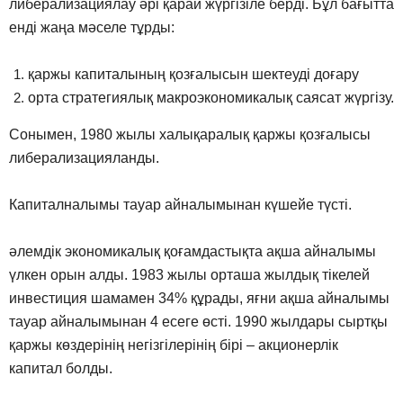
либерализациялау әрі қарай жүргізіле берді. Бұл бағытта
енді жаңа мәселе тұрды:
қаржы капиталының қозғалысын шектеуді доғару
орта стратегиялық макроэкономикалық саясат жүргізу.
Сонымен, 1980 жылы халықаралық қаржы қозғалысы
либерализацияланды.
Капиталналымы тауар айналымынан күшейе түсті.
әлемдік экономикалық қоғамдастықта ақша айналымы
үлкен орын алды. 1983 жылы орташа жылдық тікелей
инвестиция шамамен 34% құрады, яғни ақша айналымы
тауар айналымынан 4 есеге өсті. 1990 жылдары сыртқы
қаржы көздерінің негізгілерінің бірі – акционерлік
капитал болды.