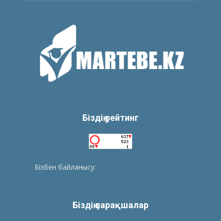
Біздің рейтинг
Бізбен байланысу:
tolegenberikbol@gmail.com
Біздің парақшалар