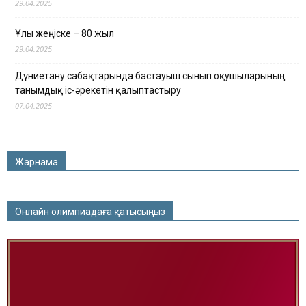
29.04.2025
Ұлы жеңіске – 80 жыл
29.04.2025
Дүниетану сабақтарында бастауыш сынып оқушыларының
танымдық іс-әрекетін қалыптастыру
07.04.2025
Жарнама
Онлайн олимпиадаға қатысыңыз