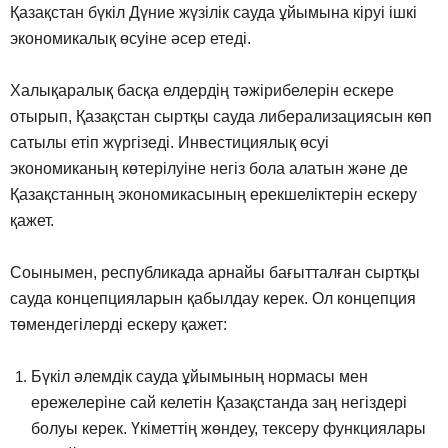
Қазақстан бүкіл Дүние жүзілік сауда ұйымына кіруі ішкі
экономикалық өсуіне әсер етеді.
Халықаралық басқа елдердің тәжірибелерін ескере
отырып, Қазақстан сыртқы сауда либерализациясын көп
сатылы етіп жүргізеді. Инвестициялық өсуі
экономиканың көтерілуіне негіз бола алатын және де
Қазақстанның экономикасының ерекшеліктерін ескеру
қажет.
Соынымен, республикада арнайы бағытталған сыртқы
сауда концепцияларын қабылдау керек. Ол концепция
төмендегілерді ескеру қажет:
Бүкіл әлемдік сауда ұйымының нормасы мен
ережелеріне сай келетін Қазақстанда заң негіздері
болуы керек. Үкіметтің жөндеу, тексеру функциялары