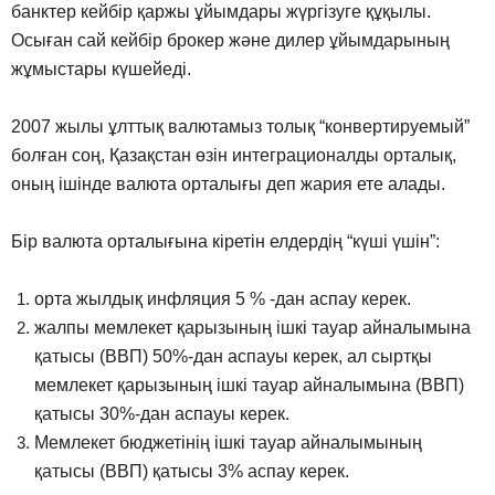
банктер кейбір қаржы ұйымдары жүргізуге құқылы.
Осыған сай кейбір брокер және дилер ұйымдарының
жұмыстары күшейеді.
2007 жылы ұлттық валютамыз толық “конвертируемый”
болған соң, Қазақстан өзін интеграционалды орталық,
оның ішінде валюта орталығы деп жария ете алады.
Бір валюта орталығына кіретін елдердің “күші үшін”:
орта жылдық инфляция 5 % -дан аспау керек.
жалпы мемлекет қарызының ішкі тауар айналымына
қатысы (ВВП) 50%-дан аспауы керек, ал сыртқы
мемлекет қарызының ішкі тауар айналымына (ВВП)
қатысы 30%-дан аспауы керек.
Мемлекет бюджетінің ішкі тауар айналымының
қатысы (ВВП) қатысы 3% аспау керек.