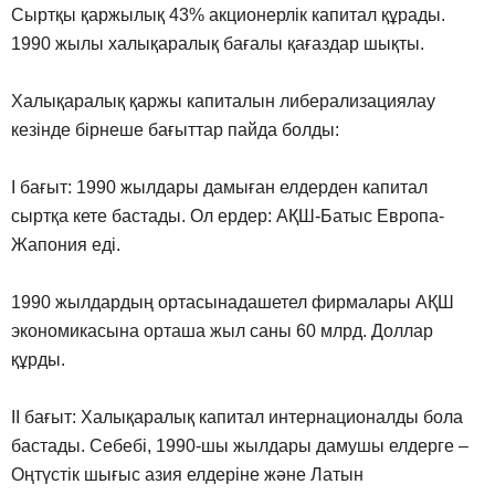
Сыртқы қаржылық 43% акционерлік капитал құрады.
1990 жылы халықаралық бағалы қағаздар шықты.
Халықаралық қаржы капиталын либерализациялау
кезінде бірнеше бағыттар пайда болды:
I бағыт: 1990 жылдары дамыған елдерден капитал
сыртқа кете бастады. Ол ердер: АҚШ-Батыс Европа-
Жапония еді.
1990 жылдардың ортасынадашетел фирмалары АҚШ
экономикасына орташа жыл саны 60 млрд. Доллар
құрды.
II бағыт: Халықаралық капитал интернационалды бола
бастады. Себебі, 1990-шы жылдары дамушы елдерге –
Оңтүстік шығыс азия елдеріне және Латын