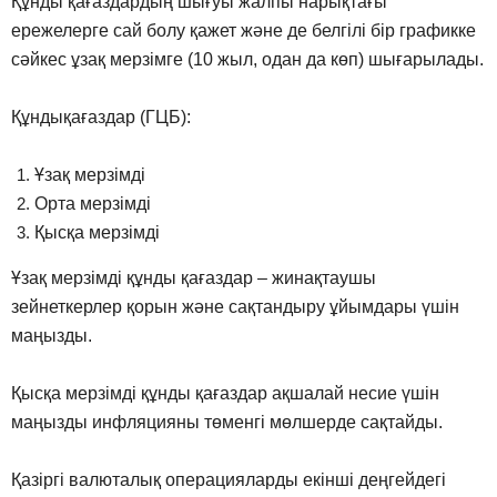
Құнды қағаздардың шығуы жалпы нарықтағы
ережелерге сай болу қажет және де белгілі бір графикке
сәйкес ұзақ мерзімге (10 жыл, одан да көп) шығарылады.
Құндықағаздар (ГЦБ):
Ұзақ мерзімді
Орта мерзімді
Қысқа мерзімді
Ұзақ мерзімді құнды қағаздар – жинақтаушы
зейнеткерлер қорын және сақтандыру ұйымдары үшін
маңызды.
Қысқа мерзімді құнды қағаздар ақшалай несие үшін
маңызды инфляцияны төменгі мөлшерде сақтайды.
Қазіргі валюталық операцияларды екінші деңгейдегі