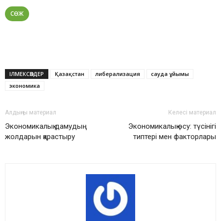
СӨЖ
ІЛМЕКСӨЗДЕР
Қазақстан
либерализация
сауда ұйымы
экономика
Алдыңғы материал
Келесі материал
Экономикалық дамудың
Экономикалық өсу: түсінігі
жолдарын қарастыру
типтері мен факторлары