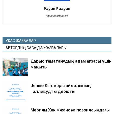
Рауан Ризуан
https://martebe.kz
ҰҚСАС ЖАЗБАЛАР
АВТОРДЫҢ БАСҚА ДА ЖАЗБАЛАРЫ
Дұрыс тамақтанудың адам ағзасы үшін
маңызы
Jennie Kim: кәріс айдолының
Голливудтық дебюты
Мәриям Хакімжанова поэзиясындағы