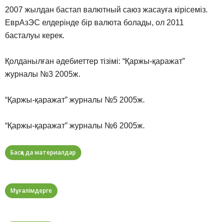
2007 жылдан бастап валютный саюз жасауға кірісеміз.
ЕврАзЭС елдерінде бір валюта болады, ол 2011
басталуы керек.
Қолданылған әдебиеттер тізімі: “Қаржы-қаражат”
журналы №3 2005ж.
“Қаржы-қаражат” журналы №5 2005ж.
“Қаржы-қаражат” журналы №6 2005ж.
Басқа да материалдар
Мұғалімдерге