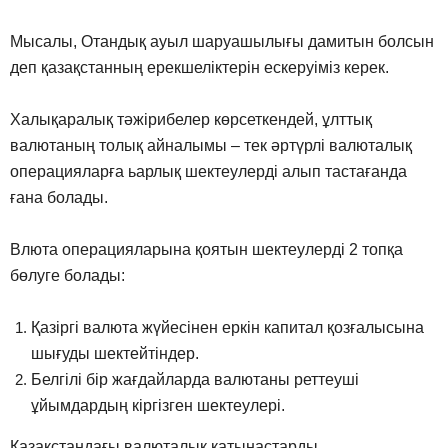
Мысалы, Отандық ауыл шаруашылығы дамитын болсын
деп қазақстанның ерекшеліктерін ескеруіміз керек.
Халықаралық тәжірибелер көрсеткендей, ұлттық
валютаның толық айналымы – тек әртүрлі валюталық
операцияларға ьарлық шектеулерді алып тастағанда
ғана болады.
Влюта операцияларына қоятын шектеулерді 2 топқа
бөлуге болады:
Қазіргі валюта жүйесінен еркін капитал қозғалысына
шығуды шектейтіндер.
Белгілі бір жағдайларда валютаны реттеуші
ұйымдардың кіргізген шектеулері.
Қазақстандағы валюталық қатынастарды