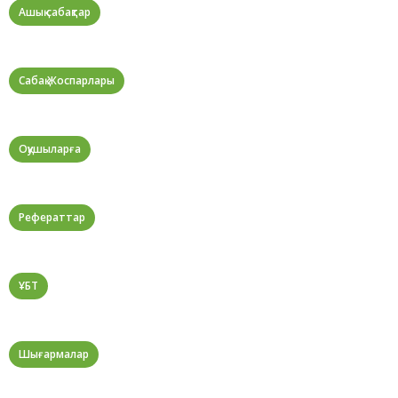
Ашық сабақтар
Сабақ Жоспарлары
Оқушыларға
Рефераттар
ҰБТ
Шығармалар