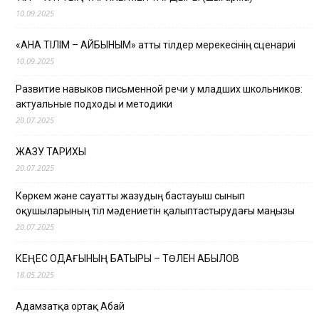
10.09.2025
«АНА ТІЛІМ – АЙБЫНЫМ» атты тілдер мерекесінің сценариі
10.09.2025
Развитие навыков письменной речи у младших школьников:
актуальные подходы и методики
20.07.2025
ЖАЗУ ТАРИХЫ
20.07.2025
Көркем және сауатты жазудың бастауыш сынып
оқушыларының тіл мәдениетін қалыптастырудағы маңызы
20.07.2025
КЕҢЕС ОДАҒЫНЫҢ БАТЫРЫ – ТӨЛЕН ҚАБЫЛОВ
18.05.2025
Адамзатқа ортақ Абай