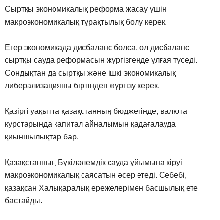
Сыртқы экономикалық реформа жасау үшін
макроэкономикалық тұрақтылық болу керек.
Егер экономикада дисбаланс болса, ол дисбаланс
сыртқы сауда реформасын жүргізгенде ұлғая түседі.
Сондықтан да сыртқы және ішкі экономикалық
либерализацияны біртіндеп жүргізу керек.
Қазіргі уақытта қазақстанның бюджетінде, валюта
курстарында капитал айналымын қадағалауда
қиыншылықтар бар.
Қазақстанның Бүкіләлемдік сауда ұйымына кіруі
макроэкономикалық саясатын әсер етеді. Себебі,
қазақсан Халықаралық ережелерімен басшылық ете
бастайды.