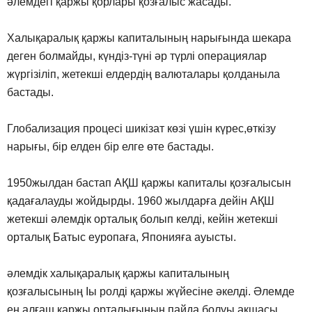
әлемдегі қаржы қорлары қозғалыс жасады.
Халықаралық қаржы капиталының нарығында шекара
деген болмайды, күндіз-түні әр түрлі операциялар
жүргізіліп, жетекші елдердің валюталары қолданыла
бастады.
Глобализация процесі шикізат көзі үшін күрес,өткізу
нарығы, бір елден бір елге өте бастады.
1950жылдан бастап АҚШ қаржы капиталы қозғалысын
қадағалауды жойдырды. 1960 жылдарға дейін АҚШ
жетекші әлемдік орталық болып келді, кейін жетекші
орталық Батыс еуропаға, Японияға ауысты.
әлемдік халықаралық қаржы капиталының
қозғалысының Iы ролді қаржы жүйесіне әкелді. Әлемде
ең алғаш қаржы орталығының пайда болуы ақшасы