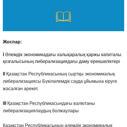
Жоспар:
I
Әлемдік экономикадағы халықаралық қаржы капиталы
қозғалысының либерализациядағы даму ерекшеліктері
II
Қазақстан Республикасының сыртқы экономикалық
либерализациясы
Бүкіләлемдік сауда ұйымына кіруге
жасалған әрекет.
III
Қазақстан Республикасындағы валютаны
либерализациялаудың
болжаулары
Қазақстан Республикасының әлемдік экономикалық