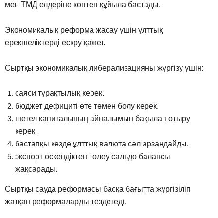
мен ТМД елдеріне көптеп құйыла бастады.
Экономикалық реформа жасау үшін ұлттық
ерекшеліктерді ескру қажет.
Сыртқы экономикалық либерализацияны жүргізу үшін:
саяси тұрақтылық керек.
бюджет дефициті өте төмен болу керек.
шетел капиталының айналымын бақылап отыру
керек.
бастапқы кезде ұлттық валюта сәл арзандайды.
экспорт өскендіктен төлеу сальдо балансы
жақсарады.
Сыртқы сауда реформасы басқа бағытта жүргізіліп
жатқан реформаларды тездетеді.