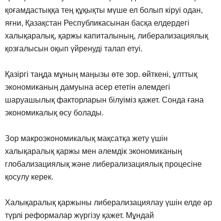
қоғамдастыққа тең құқықты мүше ел болып кіруі одан,
яғни, Қазақстан Республикасынан басқа елдердегі
халықаралық, қаржы капиталының, либерализациялық
қозғалысын оқып үйренуді талап етуі.
Қазіргі таңда мұның маңызы өте зор. өйткені, ұлттық
экономиканың дамуына әсер ететін әлемдегі
шаруашылық факторларын білуіміз қажет. Сонда ғана
экономикалық өсу болады.
Зор макроэкономикалық мақсатқа жету үшін
халықаралық қаржы мен әлемдік экономиканың
глобализациялық және либерализациялық процесіне
қосулу керек.
Халықаралық қаржыны либерализациялау үшін елде әр
түрлі реформалар жүргізу қажет. Мұндай