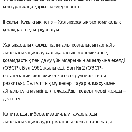
көптүрлі жаңа қаржы көздерін ашты.
II саты:
Құқықтық негіз – Халықаралық экономикалық
қоғамдастықтың құрылуы.
Халықаралық қаржы капиталы қозғалысын арнайы
либерализациялау халықаралық экономикалық
қоғамдастық пен даму ұйымдарының ашылуына әкелді
(ОЭСР). Бұл 1961 жылы еді. Бап № 2 (ОЭСР-
организации экономического сотрудничества и
развитья). Бұл ұлттық мүшелері тауар алмасуымен
айналысуға мүмкіншілік жасайды, кедергілерді жояды –
делінген.
Капиталды либерализациялау тауарларды
либерализациялаудың жалғасы болып табылады.