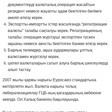
документтерді валюталық операция жасайтын
резидент немесе жауапты адам бекітілген бөлімге
әкеліп өткізу керек.
Экспортты-импортты істер жасалғанда “репатриации
валюты” талабы сақталуы керек. Репатриацияның
талабы: операция жүргізуші экспортпен түскен
ақшаны немесе авнсты бекітілген банкке өткізу керек.
Барлық төлемдер, ақша аудармалары ұлттық
валютамен жүргізілуі керек.
шетел валюталарын сатып алуға барлық шектеулерді
алып тастау.
2007 жылы қаржы нарығы Еуросаюз стандартына
келтірілетін жыл. Валюта нарығы толық
либерализациялау ГЦБ-ның қағаздарының көбеюіне
әкелдә. Ол Халық банкінің бақылауында.