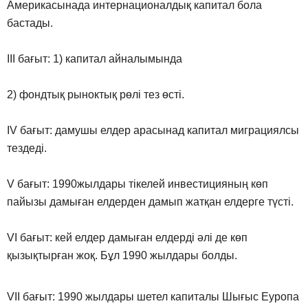
Америкасынада интернационалдық капитал бола
бастады.
III бағыт: 1) капитал айналымында
2) фондтық рыноктық рөлі тез өсті.
IV бағыт: дамушы елдер арасынад капитал миграциялсы
тездеді.
V бағыт: 1990жылдары тікелей инвестицияның көп
пайызы дамыған елдерден дамып жатқан елдерге түсті.
VI бағыт: кей елдер дамыған елдерді әлі де көп
қызықтырған жоқ. Бұл 1990 жылдары болды.
VII бағыт: 1990 жылдары шетел капиталы Шығыс Еуропа