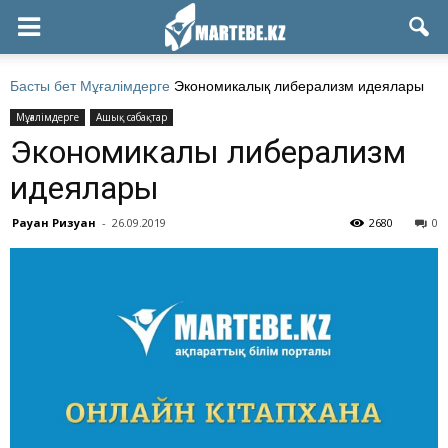
Басты бет
Мұғалімдерге
Экономикалық либерализм идеялары
Мұғалімдерге
Ашық сабақтар
Экономикалық либерализм
идеялары
Рауан Ризуан
-
26.09.2019
2680
0