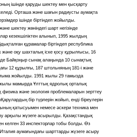
, оның ішінде қаруды шектеу мен қысқарту
 келеді. Орташа және шағын радиусты аумақта
мерзімдер ішінде біртіндеп жойылды.
не шектеу жөніндегі шарт негізінде
лар кезекшіліктен алынып, 1995 жылдың
абдықталған құрамалар біртіндеп республика
және оқу шахталық іске қосу құрылғысы, 16
мде Байқоңыр сынақ алаңында 10 сынақтық
ағы 12 құрылғы, 187 штольняның 181-і және
ғыма жойылды. 1991 жылы 29 тамызда
2 жылы мамырда Ұлттық ядролық орталық
 физика және экология проблемаларын зерттеу
n
Қарулардың бір түрлерін жойып, енді біреулерін
ының қатысуымен немесе әскери техника мен
алу арқылы жүзеге асырылды. Қазақстандық
н келген 33 инспекторлар тобы болды. Өз
, Италия аумағындағы шарттарды жүзеге асыру