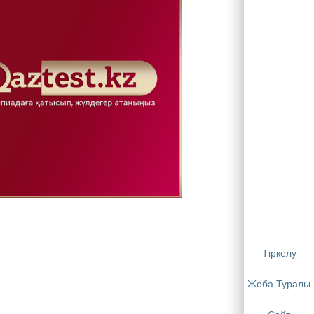
Тіркелу
Жоба Туралы