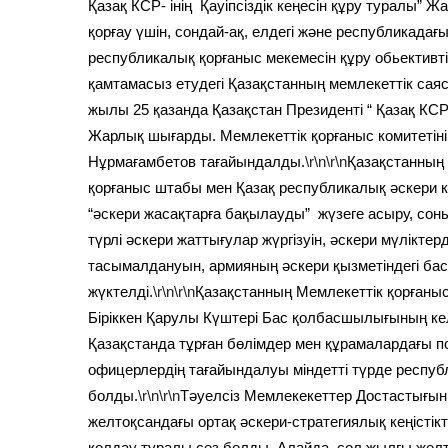
Қазақ КСР- інің Қауіпсіздік кеңесін құру туралы” 
қорғау үшін, сондай-ақ, елдегі және республикадағы
республикалық қорғаныс мекемесін құру обьективті
қамтамасыз етудегі Қазақстанның мемлекеттік саяс
жылы 25 қазанда Қазақстан Президенті “ Қазақ КСР
Жарлық шығарды. Мемлекеттік қорғаныс комитетіні
Нұрмағамбетов тағайындалды.
\r\n\r\n
Қазақстанның 
қорғаныс штабы мен Қазақ республикалық әскери к
“әскери жасақтарға бақылауды” жүзеге асыру, сон
түрлі әскери жаттығулар жүргізуін, әскери мүлікте
тасымалдануын, армияның әскери қызметіндегі басқ
жүктелді.
\r\n\r\n
Қазақстанның Мемлекеттік қорғаны
Біріккен Қарулы Күштері Бас қолбасшылығының кел
Қазақстанда тұрған бөлімдер мен құрамалардағы п
офицерлердің тағайындалуы міндетті түрде респуб
болды.
\r\n\r\n
Тәуелсіз Мемлекекеттер Достастығын
желтоқсандағы ортақ әскери-стратегиялық кеңістік
қолдау туралы сөз болды. Алайда, сол жылғы желт