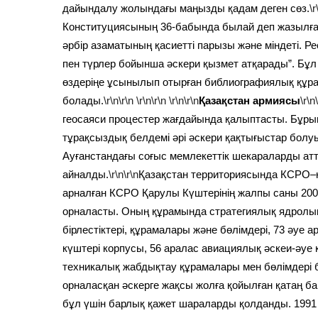
дайындалу жолындағы маңызды қадам деген сөз.
\r
Конституциясының 36-бабында былай деп жазылған
әрбір азаматының қасиетті парызы және міндеті. Ре
пен түрлер бойынша әскери қызмет атқарады”. Бұл 
өздеріңе ұсынылып отырған библиографиялық құра
болады.
\r\n\r\n
\r\n\r\n
\r\n\r\n
Қазақстан армиясы
\r\n
геосаяси процестер жағдайында қалыптасты. Бұр
тұрақсыздық белдемі әрі әскери қақтығыстар болуы
Ауғанстандағы соғыс мемлекеттік шекараларды атта
айналды.
\r\n\r\n
Қазақстан территориясында КСРО–н
арналған КСРО Қарулы Күштерінің жалпы саны 200
орналасты. Оның құрамында стратегиялық ядролық
бірлестіктері, құрамалары және бөлімдері, 73 әуе
күштері корпусы, 56 аралас авиациялық әскеи-әуе 
техникалық жабдықтау құрамалары мен бөлімдері 
орналасқан әскерге жақсы жолға қойылған қатаң б
бұл үшін барлық қажет шараларды қолданды. 1991 