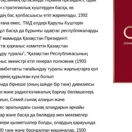
н стратегиялық күштерден басқа, өз
дің бас қолбасшысы етіп жариялады. 1992
ғана емес, ТМД елдері Қарулы Күштерін
ы. Бұл басқа да бұрынғы одақтас республикаларды
7 мамырда Қазақстан Президенті
ік қорғаныс комитетін Қазақстан
құру туралы”, “Қазақстан Республикасының
ыс министрі етіп генерал полковник (1993
амбетовты тағайындау туралы жарлықтарға қол
рінің құрылған күні болып
нда бірнеше (оның ішінде бір танк) дивизиясы
ио және радиотехникалық барлау бөлімшелері,
ғын, Семей сынақ алаңын және
лмес аралындағы сынақ алаңдарын арнайы
лар және басқа да бөлімдер мен мекемелер
скери қызметшілер болды, олардың қарауында
00 танк және брондалған машиналар, 1500