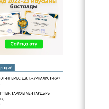
ырыңыз!
ЛОГИНГ ЕМЕС, ДӘЛ ЖУРНАЛИСТИКА?
6
ҰЛТТЫҢ ТАРИХЫ МЕН ТАҒДЫРЫ
ма)
5