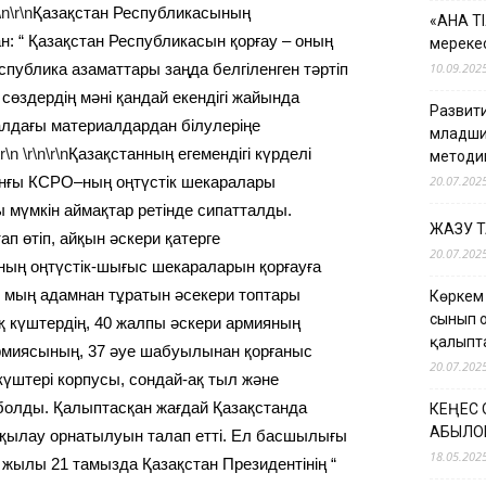
\n\r\n
Қазақстан Республикасының
«АНА Т
: “ Қазақстан Республикасын қорғау – оның
мерекес
спублика азаматтары заңда белгіленген тәртіп
10.09.202
сөздердің мәні қандай екендігі жайында
Развити
лдағы материалдардан білулеріңе
младши
\r\n
\r\n\r\n
Қазақстанның егемендігі күрделі
методи
ынғы КСРО–ның оңтүстік шекаралары
20.07.202
 мүмкін аймақтар ретінде сипатталды.
ЖАЗУ 
п өтіп, айқын әскери қатерге
20.07.202
ың оңтүстік-шығыс шекараларын қорғауға
 мың адамнан тұратын әсекери топтары
Көркем
сынып 
 күштердің, 40 жалпы әскери армияның
қалыпт
 армиясының, 37 әуе шабуылынан қорғаныс
20.07.202
күштері корпусы, сондай-ақ тыл және
болды. Қалыптасқан жағдай Қазақстанда
КЕҢЕС
ҚАБЫЛО
ақылау орнатылуын талап етті. Ел басшылығы
18.05.202
жылы 21 тамызда Қазақстан Президентінің “