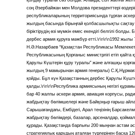
соң Әзербайжан мен Молдова президенттері өздері
республикаларының территориясында тұрған әскер
жылдың басында бірыңғай қолбасшылықты сақтау 
біріктірудің өзі мүмкін емес екендігі белгілі болд
дербес армия құруға мәжбүр етті.
\r\n\r\n
1992 жылы 
Н.Ә.Назарбаев “Қазақстан Республикасы Мемлекетт
Республикасының Қорғаныс министрлігі етіп қайта 
Қарулы Күштерін құру туралы” және алғашқы қорған
жылдың 9 мамырынан армия генералы) С.Қ.Нұрмағ
қойды. Бұл күн Қазақстанның дербес Қарулы Күште
қалды.
\r\n\r\n
Республика армиясының негізгі құрамы
бар 40 жалпы әскери армия, авиация корпусы, рад
жабдықтау бөлімшелері және Байқоңыр ғарыш айла
Сарышағандағы, Ембідегі, Арал теңізінің Барсаке
жабдықтау бөлімдері, базалар, арсеналдар, қойма
құрады. Қазақстанда барлығы 200 мыңнан астам ә
стратегиялық қарудың аталған түрлерінен басқа 12