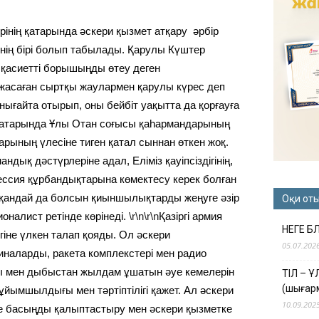
інің қатарында әскери қызмет атқару әрбір
інің бірі болып табылады. Қарулы Күштер
қасиетті борышыңды өтеу деген
 жасаған сыртқы жаулармен қарулы күрес деп
нығайта отырып, оны бейбіт уақытта да қорғауға
 қатарында Ұлы Отан соғысы қаһармандарының
арының үлесіне тиген қатал сыннан өткен жоқ.
ық дәстүрлеріне адал, Еліміз қауіпсіздігінің,
грессия құрбандықтарына көмектесу керек болған
а қандай да болсын қиыншылықтарды жеңуге әзір
Оқи от
ионалист ретінде көрінеді.
\r\n\r\n
Қазіргі армия
НЕГЕ Б
ігіне үлкен талап қояды. Ол әскери
05.07.202
иналарды, ракета комплекстері мен радио
ры мен дыбыстан жылдам ұшатын әуе кемелерін
ТІЛ – 
(шығар
ұйымшылдығы мен тәртіптілігі қажет. Ал әскери
10.09.202
жеке басыңды қалыптастыру мен әскери қызметке