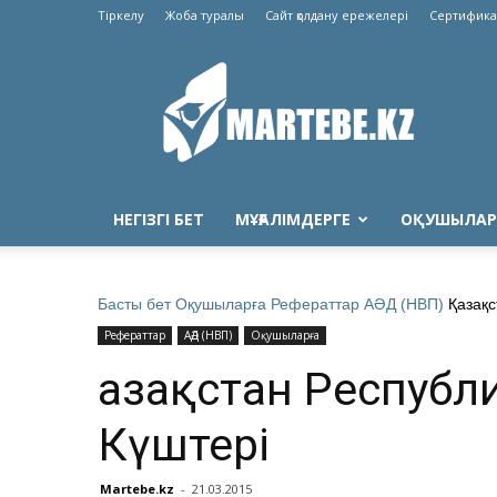
Тіркелу
Жоба туралы
Сайт қолдану ережелері
Сертифика
Martebe.kz
білім
сайты
НЕГІЗГІ БЕТ
МҰҒАЛІМДЕРГЕ
ОҚУШЫЛАР
Басты бет
Оқушыларға
Рефераттар
АӘД (НВП)
Қазақ
Рефераттар
АӘД (НВП)
Оқушыларға
Қазақстан Республ
Күштері
Martebe.kz
-
21.03.2015