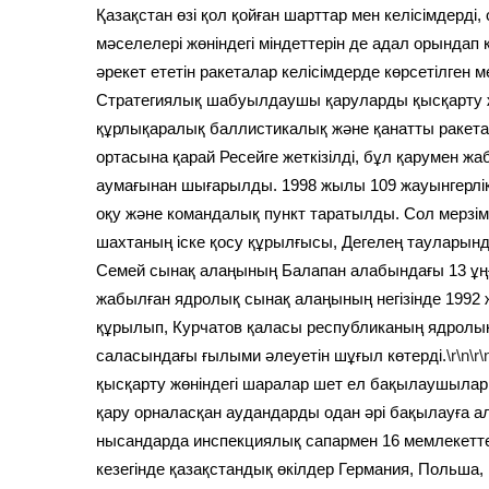
Қазақстан өзі қол қойған шарттар мен келісімдерді
мәселелері жөніндегі міндеттерін де адал орындап
әрекет ететін ракеталар келісімдерде көрсетілген 
Стратегиялық шабуылдаушы қаруларды қысқарту жә
құрлықаралық баллистикалық және қанатты ракета
ортасына қарай Ресейге жеткізілді, бұл қарумен ж
аумағынан шығарылды. 1998 жылы 109 жауынгерлік 
оқу және командалық пункт таратылды. Сол мерзі
шахтаның іске қосу құрылғысы, Дегелең тауларынд
Семей сынақ алаңының Балапан алабындағы 13 ұң
жабылған ядролық сынақ алаңының негізінде 199
құрылып, Курчатов қаласы республиканың ядролық
саласындағы ғылыми әлеуетін шұғыл көтерді.
\r\n\r\
қысқарту жөніндегі шаралар шет ел бақылаушылар
қару орналасқан аудандарды одан әрі бақылауға 
нысандарда инспекциялық сапармен 16 мемлекетте
кезегінде қазақстандық өкілдер Германия, Польша