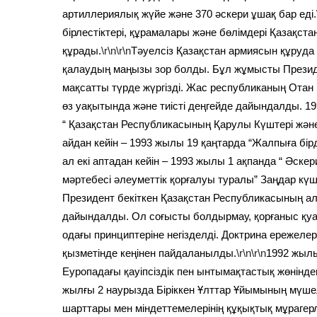
артиллериялық жүйе және 370 әскери ұшақ бар еді.
бірлестіктері, құрамалары және бөлімдері Қазақста
құрады.
\r\n\r\n
Тәуелсіз Қазақстан армиясын құруда
қалаудың маңызы зор болды. Бұл жұмысты Президент
мақсатты түрде жүргізді. Жас республиканың Отан 
өз уақытында және тиісті деңгейде дайындалды. 19
“ Қазақстан Республикасының Қарулы Күштері жән
айдан кейін – 1993 жылы 19 қаңтарда “Жалпыға бір
ал екі аптадан кейін – 1993 жылы 1 ақпанда “ Әск
мәртебесі әлеуметтік қорғалуы туралы” Заңдар күш
Президент бекіткен Қазақстан Республикасының а
дайындалды. Ол соғысты болдырмау, қорғаныс қуаты
одағы принциптеріне негізделді. Доктрина ережеле
қызметінде кеңінен пайдаланылды.
\r\n\r\n
1992 жылы
Еуропадағы қауіпсіздік пен ынтымақтастық жөнінд
жылғы 2 наурызда Біріккен Ұлттар Ұйымының мүше
шарттары мен міндеттемелерінің құқықтық мұрагер