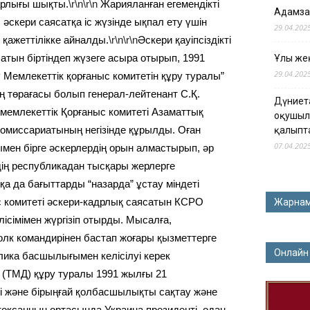
Жарлығы шықты.
\r\n\r\n
Жарияланған егемендікті
Адамза
 әскери саясатқа іс жүзінде ықпал ету үшін
29.04.202
 қажеттілікке айналды.
\r\n\r\n
Әскери қауіпсіздікті
атын біртіндеп жүзеге асыра отырып, 1991
Ұлы жең
29.04.202
 Мемлекеттік қорғаныс комитетін құру туралы”
ң төрағасы болып генерал-лейтенант С.Қ.
Дүниет
мемлекеттік Қорғаныс комитеті Азаматтық
оқушыл
омиссариатының негізінде құрылды. Оған
қалыпт
07.04.202
ымен бірге әскерлердің орын алмастырып, әр
рдің республикадан тысқары жерлерге
а да бағыттарды “назарда” ұстау міндеті
с комитеті әскери-кадрлық саясатын КСРО
Жарна
ісімімен жүргізіп отырды. Мысалға,
олк командирінен бастап жоғары қызметтерге
Онлайн
лика басшылығымен келісілуі керек
 (ТМД) құру туралы 1991 жылғы 21
ті және бірыңғай қолбасшылықты сақтау және
оқсанның ортасында Украина президенті, одан