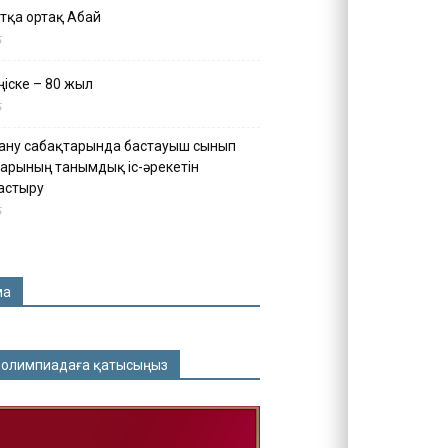
тқа ортақ Абай
5
іске – 80 жыл
5
ану сабақтарында бастауыш сынып
арының танымдық іс-әрекетін
астыру
5
ма
 олимпиадаға қатысыңыз