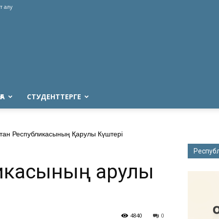
т алу
ҒА
СТУДЕНТТЕРГЕ
стан Республикасының Қарулы Күштері
Респуб
икасының Қарулы
4840
0