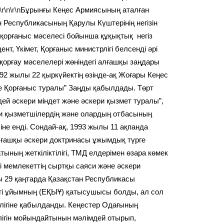
\r\n\r\n
Бұрынғы Кеңес Армиясының аталған
н Республикасының Қарулы Күштерінің негізін
 қорғаныс мәселесі бойынша құқықтық негіз
, Үкімет, Қорғаныс министрлігі белсенді әрі
қорғау мәселелері жөніндегі алғашқы заңдары
92 жылы 22 қыркүйектің өзінде-ақ Жоғары Кеңес
е Қорғаныс туралы” Заңды қабылдады. Төрт
дей әскери міндет және әскери қызмет туралы”,
ери қызметшілердің және олардың отбасының
іне енді. Сондай-ақ, 1993 жылы 11 ақпанда
лғашқы әскери доктринасы ұжымдық түрге
ның жеткіліктілігі, ТМД елдерімен өзара көмек
рі мемлекеттің сыртқы саяси және әскери
 29 қаңтарда Қазақстан Республикасы
егі ұйымның (ЕҚЫҰ) қатысушысы болды, ал сол
лігіне қабылданды. Кеңестер Одағының
лігін мойындайтынын мәлімдей отырып,