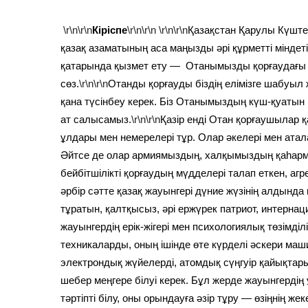
\r\n\r\n
Кіріспе
\r\n\r\n
\r\n\r\n
Қазақстан Қарулы Күштер
қазақ азаматының аса маңызды әрі құрметті міндет
қатарында қызмет ету — Отанымызды қорғаудағы 
сөз.
\r\n\r\n
Отанды қорғауды біздің елімізге шабуыл
қана түсінбеу керек. Біз Отанымыздың күш-қуатын 
ат салысамыз.
\r\n\r\n
Қазір енді Отан қорғаушылар
ұлдары мен немерелері тұр. Олар әкелері мен атал
Әйтсе де олар армиямыздың, халқымыздың қаһарманд
бейбітшілікті қорғаудың мүдделері талап еткен, а
әрбір сәтте қазақ жауынгері дүние жүзінің алдынд
тұратын, қалтқысыз, әрі ержүрек патриот, интернац
жауынгердің ерік-жігері мен психологиялық төзімділ
техникаларды, оның ішінде өте күрделі әскери маш
электрондық жүйелерді, атомдық сүңгуір қайықта
шебер меңгере білуі керек. Бұл жерде жауынгердің 
тәртіпті білу, оны орындауға әзір тұру — өзіңнің 