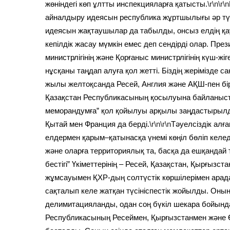
жөніндегі көп ұлтты инспекцияларға қатысты.
\r\n\r\n
айналдыру идеясын республика жұртшылығы әр тү
идеясын жақтаушылар да табылды, онсыз елдің қау
кепілдік жасау мүмкін емес деп сендірді олар. Пр
министрлігінің және Қорғаныс министрлігінің күш-
нұсқаны таңдап алуға қол жетті. Біздің жерімізде с
жылы желтоқсанда Ресей, Англия және АҚШ-пен бір
Қазақстан Республикасының қосылуына байланысты Қ
меморандумға” қол қойылуы арқылы заңдастырылды. Б
Қытай мен Франция да берді.
\r\n\r\n
Тәуелсіздік алғ
елдермен қарым–қатынасқа үнемі көңіл бөліп келед
және оларға территориялық та, басқа да ешқандай
бестігі” Үкіметтерінің – Ресей, Қазақстан, Қырғызст
жұмсауымен ҚХР-дың солтүстік көршілерімен ара
сақталып келе жатқан түсініспестік жойылды. Оны
делимитацияланды, одан соң бүкіл шекара бойында 
Республикасының Ресеймен, Қырғызстанмен және