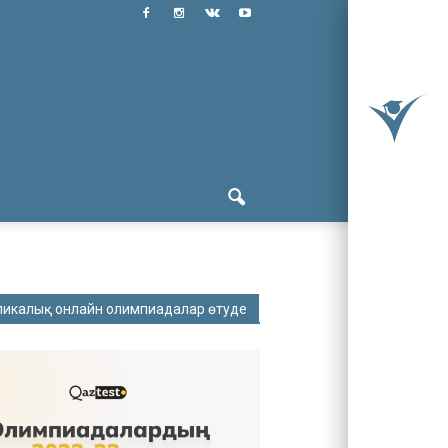
ликалық онлайн олимпиадалар өтуде