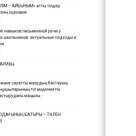
ІЛІМ – АЙБЫНЫМ» атты тілдер
інің сценариі
5
е навыков письменной речи у
х школьников: актуальные подходы и
ки
5
ТАРИХЫ
5
 және сауатты жазудың бастауыш
оқушыларының тіл мәдениетін
астырудағы маңызы
5
 ОДАҒЫНЫҢ БАТЫРЫ – ТӨЛЕН
В
5