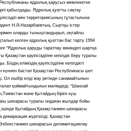
Республиканы ядролық қарусыз мемлекетке
рлі қабылдады. Ядролық қуатты сақтау
іпсіздігі мен территориясының тұтастығына
езидент Н.Ә.Назарбаевтың, Сыртқы істер
жігерімен оларды тыныштандырып, оңтайлы
ақталып келген ядролық қуаттан бас тарту 1994
ге “Ядролық қаруды таратпау жөніндегі шартқа
азақстан қауіпсіздігіне кепілдік беру туралы
іздің еліміздің қауіпсіздігіне кепілдікті
ан күннен бастап Қазақстан Республикасы шет
і. Ол ешбір елді жау ретінде санамайтынын
 талап қоймайтындығын мәлімдеді. “Шанхай
ан,Тәжікстан және Қытайдың біріге күш
дағы шекарасы туралы ондаған жылдар бойы
ң ішінде Қытайдың Қазақстанмен шекарасы
демаркация жүргізілді. Қазақстан
 Өзбекстанмен шекарасын делимитациялау