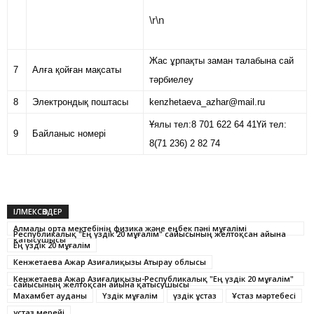
\r\n
Жас ұрпақты заман талабына сай
7
Алға қойған мақсаты
тәрбиелеу
8
Электрондық поштасы
kenzhetaeva_azhar@mail.ru
Ұялы тел:8 701 622 64 41Үй тел:
9
Байланыс номері
8(71 236) 2 82 74
ІЛМЕКСӨЗДЕР
Алмалы орта мектебінің физика және еңбек пәні мұғалімі
Республикалық "Ең үздік 20 мұғалім" сайысының желтоқсан айына
қатысушысы
Ең үздік 20 мұғалім
Кенжетаева Ажар Азиғалиқызы Атырау облысы
Кенжетаева Ажар Азиғалиқызы-Республикалық "Ең үздік 20 мұғалім"
сайысының желтоқсан айына қатысушысы
Махамбет ауданы
Үздік мұғалім
үздік ұстаз
Ұстаз мәртебесі
ұстаз мерейі