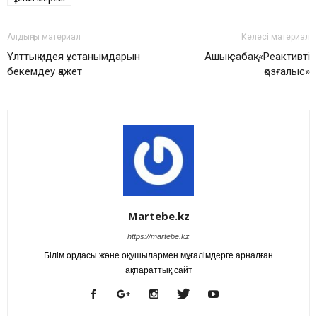
Алдыңғы материал
Келесі материал
Ұлттық идея ұстанымдарын
Ашық сабақ: «Реактивті
бекемдеу қажет
қозғалыс»
Martebe.kz
https://martebe.kz
Білім ордасы және оқушылармен мұғалімдерге арналған
ақпараттық сайт