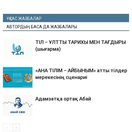
ҰҚСАС ЖАЗБАЛАР
АВТОРДЫҢ БАСҚА ДА ЖАЗБАЛАРЫ
ТІЛ – ҰЛТТЫҢ ТАРИХЫ МЕН ТАҒДЫРЫ
(шығарма)
«АНА ТІЛІМ – АЙБЫНЫМ» атты тілдер
мерекесінің сценариі
Адамзатқа ортақ Абай