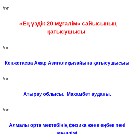
\r\n
«Ең үздік 20 мұғалім» сайысының
қатысушысы
\r\n
Кенжетаева Ажар Азиғалиқызайына қатысушысыы
\r\n
Атырау облысы, Махамбет ауданы,
\r\n
Алмалы орта мектебінің физика және еңбек пәні
мұғалімі