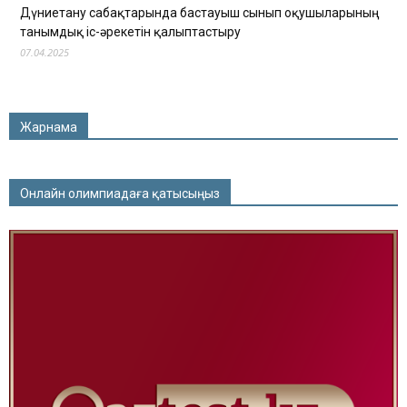
Дүниетану сабақтарында бастауыш сынып оқушыларының
танымдық іс-әрекетін қалыптастыру
07.04.2025
Жарнама
Онлайн олимпиадаға қатысыңыз