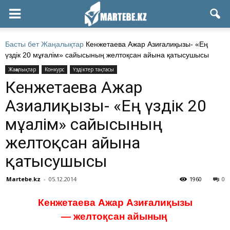
Басты бет
Жаңалықтар
Кенжетаева Ажар Азиғалиқызы- «Ең
үздік 20 мұғалім» сайысының желтоқсан айына қатысушысы
Жаңалықтар
Конкурс
Үздіктер тақтасы
Кенжетаева Ажар
Азиғалиқызы- «Ең үздік 20
мұғалім» сайысының
желтоқсан айына
қатысушысы
Martebe.kz
-
05.12.2014
1960
0
Кенжетаева Ажар Азиғалиқызы
— желтоқсан айының