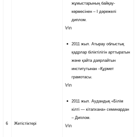
жұмыстарының байқау-
көрмесінен – І дәрежелі
диплом.
\r\n
2011 жыл. Атырау облыстық
қадрлар біліктілігін арттыратын
және қайта даярлайтын
институтынан –Құрмет
грамотасы.
\r\n
2011 жыл. Аудандық «Білім
кілті — кітапхана» семинардан
– Диплом.
6
Жетістіктері
\r\n