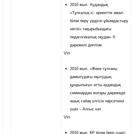
2010 жыл. Аудандық
«Тұлғалық іс- әрекеттік амал-
білім беру үрдісін ұйымдастыру
негізі» тақырыбындағы
педагогикалық оқудан- ІІ
дәрежелі диплом.
\r\n
2010 жыл. «Жеке тұлғаны
дамытудағы оқытудың
құндылығы» атты аудандық
семинардан жоғары дәрежеде
ашық сабақ үлгісін көрсеткені
үшін – Алғыс хат.
\r\n
2010 жыл. ҚР білім беру үздігі