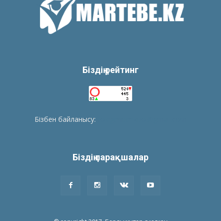
Біздің рейтинг
Бізбен байланысу:
tolegenberikbol@gmail.com
Біздің парақшалар