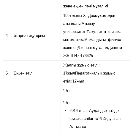
және еңбек пәні мұғалімі
1997жылы Х. Досмұхамедов
атындағы Атырау
университетіФакультеті: физика-
4
Бітірген оқу орны
математикаМамандығы: физика
және еңбек пәні мұғалімі
Диплом:
ЖБ ІІ №0173425
Жалпы жұмыс өтілі:
5
Еңбек өтілі
17жылПедагогикалық жұмыс
өтілі:17жыл
\r\n
\r\n
2014 жыл. Аудандық «Үздік
физика сабағы» байқауынан–
Алғыс хат.