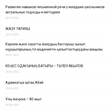
Развитие навыков письменной речи у младших школьников:
актуальные подходы и методики
20.07.2025
ЖАЗУ ТАРИХЫ
20.07.2025
Көркем және сауатты жазудың бастауыш сынып
оқушыларының тіл мәдениетін қалыптастырудағы маңызы
20.07.2025
КЕҢЕС ОДАҒЫНЫҢ БАТЫРЫ – ТӨЛЕН ҚАБЫЛОВ
18.05.2025
Адамзатқа ортақ Абай
29.04.2025
Ұлы жеңіске – 80 жыл
29.04.2025