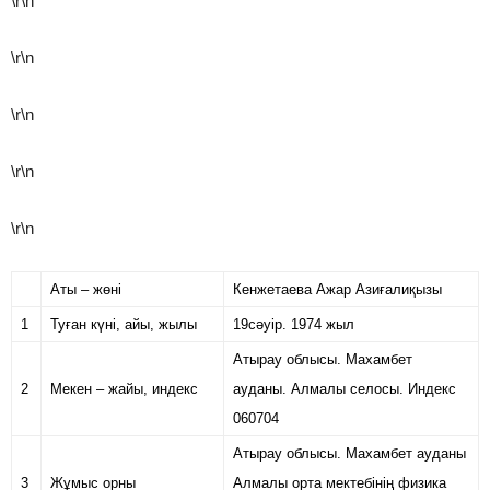
\r\n
\r\n
\r\n
\r\n
\r\n
Аты – жөні
Кенжетаева Ажар Азиғалиқызы
1
Туған күні, айы, жылы
19сәуір. 1974 жыл
Атырау облысы. Махамбет
2
Мекен – жайы, индекс
ауданы. Алмалы селосы. Индекс
060704
Атырау облысы. Махамбет ауданы
3
Жұмыс орны
Алмалы орта мектебінің физика