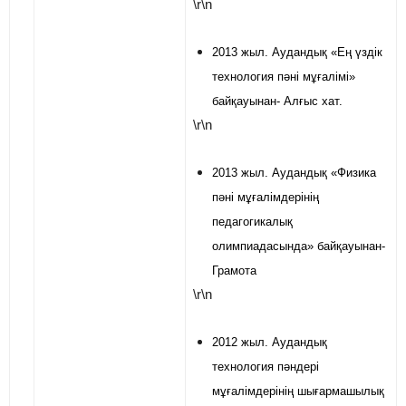
\r\n
2013 жыл. Аудандық «Ең үздік
технология пәні мұғалімі»
байқауынан- Алғыс хат.
\r\n
2013 жыл. Аудандық «Физика
пәні мұғалімдерінің
педагогикалық
олимпиадасында» байқауынан-
Грамота
\r\n
2012 жыл. Аудандық
технология пәндері
мұғалімдерінің шығармашылық