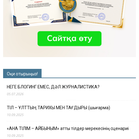
Оқи отырыңыз!
НЕГЕ БЛОГИНГ ЕМЕС, ДӘЛ ЖУРНАЛИСТИКА?
05.07.2026
ТІЛ – ҰЛТТЫҢ ТАРИХЫ МЕН ТАҒДЫРЫ (шығарма)
10.09.2025
«АНА ТІЛІМ – АЙБЫНЫМ» атты тілдер мерекесінің сценариі
10.09.2025