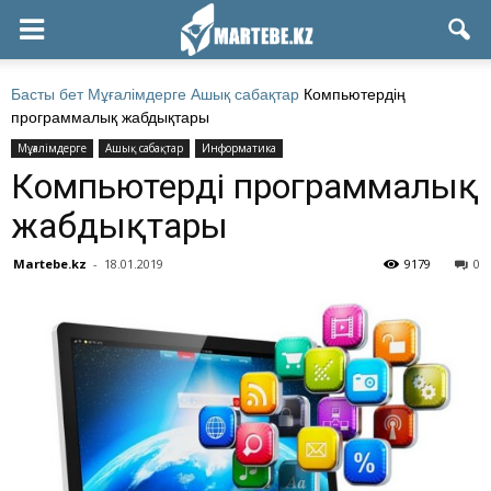
Басты бет
Мұғалімдерге
Ашық сабақтар
Компьютердің
программалық жабдықтары
Мұғалімдерге
Ашық сабақтар
Информатика
Компьютердің программалық
жабдықтары
Martebe.kz
-
18.01.2019
9179
0