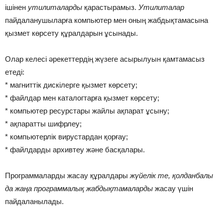
ішінен
утилиталарды
қарастырамыз.
Утилиталар
пайдаланушыларға компьютер мен оның жабдықтамасына
қызмет көрсету құралдарын ұсынады.
Олар келесі әрекеттердің жүзеге асырылуын қамтамасыз
етеді:
* магниттік дискілерге қызмет көрсету;
* файлдар мен каталогтарға қызмет көрсету;
* компьютер ресурстары жайлы ақпарат ұсыну;
* ақпаратты шифрлеу;
* компьютерлік вирустардан қорғау;
* файлдарды архивтеу және басқалары.
Программаларды жасау құралдары
жүйелік те, қолданбалы
да жаңа программалық жабдықтамаларды
жасау үшін
пайдаланылады.