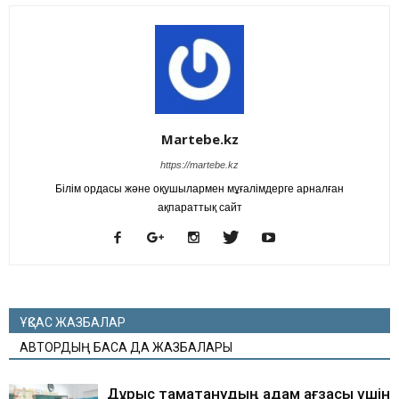
Martebe.kz
https://martebe.kz
Білім ордасы және оқушылармен мұғалімдерге арналған
ақпараттық сайт
ҰҚСАС ЖАЗБАЛАР
АВТОРДЫҢ БАСҚА ДА ЖАЗБАЛАРЫ
Дұрыс тамақтанудың адам ағзасы үшін