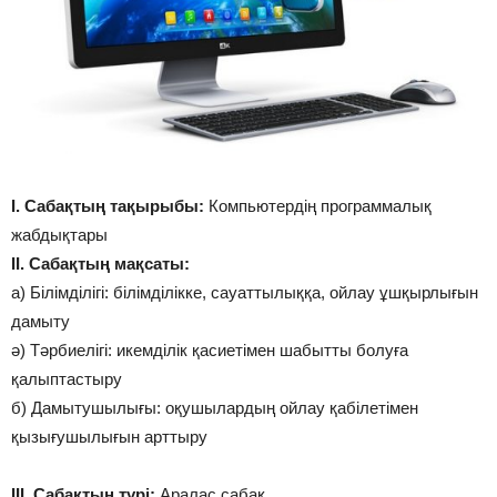
І. Сабақтың тақырыбы:
Компьютердің программалық
жабдықтары
ІІ. Сабақтың мақсаты:
а) Білімділігі: білімділікке, сауаттылыққа, ойлау ұшқырлығын
дамыту
ә) Тәрбиелігі: икемділік қасиетімен шабытты болуға
қалыптастыру
б) Дамытушылығы: оқушылардың ойлау қабілетімен
қызығушылығын арттыру
ІІІ. Сабақтың түрі:
Аралас сабақ