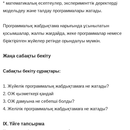
* математикалық есептеулер, эксперименттік деректерді
модельдеу және талдау программалары жатады.
Программалық жабдықтама нарығында ұсынылатын
қосымшалар, жалпы жағдайда, жеке программалар немесе
біріктірілген жүйелер ретінде орындалуы мүмкін.
Жаңа сабақты бекіту
Сабақты бекіту сұрақтары:
1. Жүйелік программалық жабдықтамаға не жатады?
2. ОЖ қызметкері қандай
3. ОЖ дамуына не себепші болды?
4. Желілік программалық жабдықтамаға не жатады?
ІХ. Үйге тапсырма