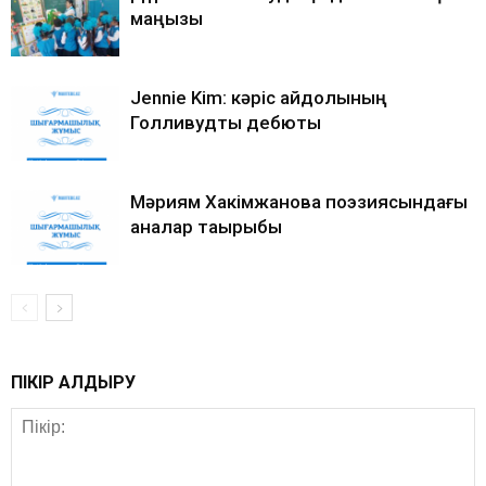
маңызы
Jennie Kim: кәріс айдолының
Голливудтық дебюты
Мәриям Хакімжанова поэзиясындағы
аналар тақырыбы
ПІКІР ҚАЛДЫРУ