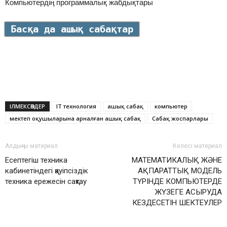
Компьютердің программалық жабдықтары
Басқа да
ашық сабақтар
ІЛМЕКСӨЗДЕР
IT технология
ашық сабақ
компьютер
мектеп оқушыларына арналған ашық сабақ
Сабақ жоспарлары
Алдыңғы материал
Келесі материал
Есептегіш техника
МАТЕМАТИКАЛЫҚ ЖӘНЕ
кабинетіндегі қауіпсіздік
АҚПАРАТТЫҚ МОДЕЛЬ
техника ережесін сақтау
ТҮРІНДЕ КОМПЬЮТЕРДЕ
ЖҮЗЕГЕ АСЫРУДА
КЕЗДЕСЕТІН ШЕКТЕУЛЕР