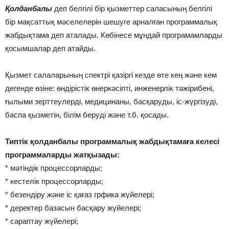
Қолданбалы
деп белгілі бір қызметтер саласының белгілі
бір мақсаттық мәселелерін шешуге арналған программалық
жабдықтама деп аталады. Көбінесе мұндай програмамларды
қосымшалар деп атайды.
Қызмет салаларының спектрі қазіргі кезде өте кең және кем
дегенде өзіне: өндірістік өнеркәсіпті, инженерлік тәжірибені,
ғылыми зерттеулерді, медицинаны, басқаруды, іс-жүргізуді,
баспа қызметін, білім беруді және т.б. қосады.
Типтік қолданбалы программалық жабдықтамаға келесі
программаларды жатқызады:
* мәтіндік процессорларды;
* кестелік процессорларды;
* безендіру және іс қағаз грфика жүйелері;
* деректер базасын басқару жүйелері;
* сараптау жүйелері;