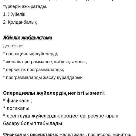
түрлерін ажыратады.
1. Жүйелік
2. Қолданбалық
Жүйелік жабдықтама
деп өзіне:
* операциялық жүйелерді;
* желілік программалық жабдықтаманы;
* сервистік программаларды;
* программаларды жасау құралдарын
Операциялық жүйелердің негізгі қызметі:
* физикалық;
* логикалық
* есептеуіш жүйелердің процестері ресурстарын
басқару болып табылады.
Физикалық ресурстарға:
жедел жады, процессор, монитор,