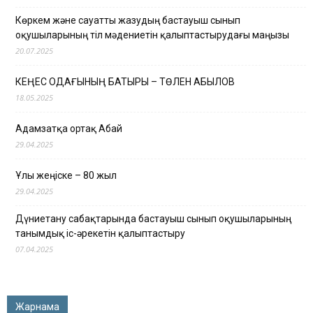
Көркем және сауатты жазудың бастауыш сынып
оқушыларының тіл мәдениетін қалыптастырудағы маңызы
20.07.2025
КЕҢЕС ОДАҒЫНЫҢ БАТЫРЫ – ТӨЛЕН ҚАБЫЛОВ
18.05.2025
Адамзатқа ортақ Абай
29.04.2025
Ұлы жеңіске – 80 жыл
29.04.2025
Дүниетану сабақтарында бастауыш сынып оқушыларының
танымдық іс-әрекетін қалыптастыру
07.04.2025
Жарнама