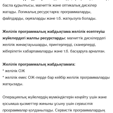
баспа құрылғысы, магниттік және оптикалық дискілер
жатады. Логикалық ресурстарға: программаларды,
файлдарды, оқиғаларды және т.б. жатқызуға болады.
Желілік программалық жабдықтама желілік есептеуіш
жүйелердегі жалпы ресурстарды:
магниттік дискілердегі
желілік жинақтауышарды, принтерлерді, сканерлерді,
жіберілетін хабарламаларды және т.б. басқаруға арналған.
Желілік программалық жабдықтамаға:
* желілік ОЖ
* желілік емес ОЖ-лерде бар кейбір желілік программаларды
жатқызады.
Операциялық жүйелердің мүмкіндіктерін кеңейту үшін және
қосымша қызметтер жиныны ұсыну үшін
сервистік
программалар
қолданылады. Сервистік программалардың