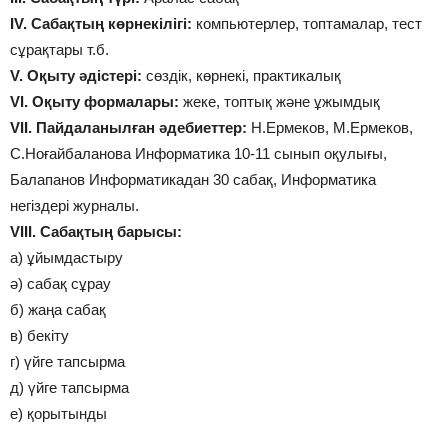
IV. Сабақтың көрнекілігі:
компьютерлер, топтамалар, тест
сұрақтары т.б.
V. Оқыту әдістері:
сөздік, көрнекі, практикалық
VІ. Оқыту формалары:
жеке, топтық және ұжымдық
VІІ. Пайдаланылған әдебиеттер:
Н.Ермеков, М.Ермеков,
С.Ноғайбаланова Информатика 10-11 сынып оқулығы,
Балапанов Информатикадан 30 сабақ, Информатика
негіздері журналы.
VІІІ. Сабақтың барысы:
а) ұйымдастыру
ә) сабақ сұрау
б) жаңа сабақ
в) бекіту
г) үйге тапсырма
д) үйге тапсырма
е) қорытынды