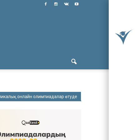
ликалық онлайн олимпиадалар өтуде