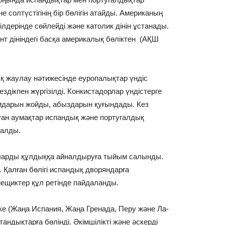
 солтүстігінің бір бөлігін атайды. Американың
тілдерінде сөйлейді және католик дінін ұстанады.
т дініндегі басқа америкалық бөліктен (АҚШ
қ жаулау нәтижесінде еуропалықтар үндіс
здікпен жүргізілді. Конкистадорлар үндістерге
амдарын жойды, абыздарын қуғындады. Кез
ан аумақтар испандық және португалдық
талды.
Оларды құлдыққа айналдыруға тыйым салынды.
. Қалған бөлігі испандық дворяндарға
мещиктер құл ретінде пайдаланды.
е (Жаңа Испания, Жаңа Гренада, Перу және Ла-
андықтарға бөлінді. Әкімшілікті және әскерді