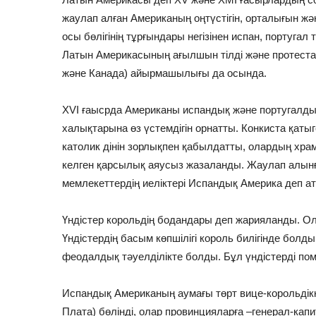
жаулап алған Американың оңтүстігін, орталығын және
осы бөлігінің тұрғындары негізінен испан, португал 
Латын Америкасының ағылшын тілді және протестан
және Канада) айырмашылығы да осында.
ХVІ ғаысрда Американы испандық және португалды
халықтарына өз үстемдігін орнатты. Конкиста қатыге
католик дінін зорлықпен қабылдатты, олардың хр
келген қарсылық аяусыз жазаланды. Жаулап алынғ
мемлекеттердің иеліктері Испандық Америка деп а
Үндістер корольдің бодандары деп жарияланды. 
Үндістердің басым көпшілігі король билігінде болды
феодалдық тәуелділікте болды. Бұл үндістерді по
Испандық Американың аумағы төрт вице-корольдікк
Плата) бөлінді, олар провинцияларға –генерал-капит