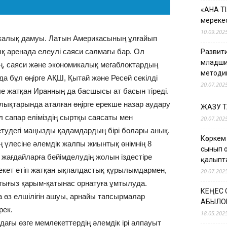
«АНА Т
мерекес
10.09.202
калық дамуы. Латын Америкасының ұлғайып
қ аренада елеулі саяси салмағы бар. Ол
Развити
младши
ң, саяси және экономикалық мегаблоктардың
методи
да бұл өңірге АҚШ, Қытай және Ресей секілді
20.07.202
еле жатқан Иранның да басшысы ат басын тіреді.
ықтарында аталған өңірге ерекше назар аудару
ЖАЗУ 
ұл сапар еліміздің сыртқы саясаты мен
20.07.202
етудегі маңызды қадамдардың бірі болары анық.
Көркем
 үлесіне әлемдік жалпы жиынтық өнімнің 8
сынып 
и жағдайларға бейімделудің жолын іздестіре
қалыпт
рекет етіп жатқан ықпалдастық құрылымдармен,
20.07.202
 тығыз қарым-қатынас орнатуға ұмтылуда.
КЕҢЕС
өз елшілігін ашуы, арнайы тапсырмалар
ҚАБЫЛО
рек.
18.05.202
ғы өзге мемлекеттердің әлемдік ірі алпауыт