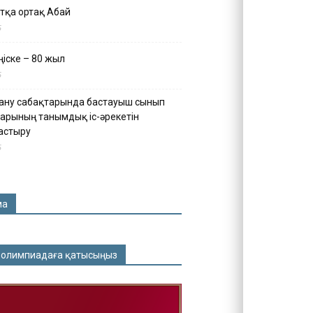
тқа ортақ Абай
5
іске – 80 жыл
5
ану сабақтарында бастауыш сынып
арының танымдық іс-әрекетін
астыру
5
ма
 олимпиадаға қатысыңыз