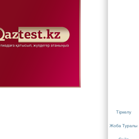
Тіркелу
Жоба Туралы