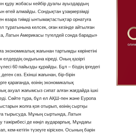
ғын құру жобасы кейбір дуалы ауыздардың
ын өтей алмайды. Сондықтан ұзақмерзімді
ен өзара тиімді ынтымақтастықтар орнатуға
л тұратынына келсек, оған кезінде айтылған
са, Латын Америкасы түгелдей сонда барады»
ға экономикалық жағынан тартымды көрінетіні
 елдердің ондығына кіреді. Оның қазіргі
үлесі 60 пайызды құрайды. Бұл – біздің іргедегі
еген сөз. Екінші жағынан, бір-бірін
ге қарағанда, өзінің экономикалық
лық ахуал жағымсыз сипат алған жағдайда ішкі
ді. Сөйте тұра, бұл ел АҚШ-пен және Еуропа
старын жолға қоя отырып, өзінің сыртқы
тауға тырысуда. Мұның сыртында, Латын
у тәжірибесі де көңіл аударарлық. Мұндағы
п, кем-кетігін түзеуге кіріскен. Осының бәрін