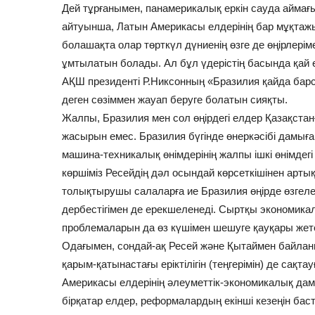
Дей тұрғанымен, панамерикалық еркін сауда айма
айтуынша, Латын Америкасы елдерінің бар мұқтаж
болашақта олар төрткүл дүниенің өзге де өңірлерім
ұмтылатын болады. Ал бұл үдерістің басында қай е
АҚШ президенті Р.Никсонның «Бразилия қайда бар
деген сөзіммен жауап беруге болатын сияқты.
Жалпы, Бразилия мен сол өңірдегі елдер Қазақстан
жасырын емес. Бразилия бүгінде өнеркәсібі дамыған
машина-техникалық өнімдерінің жалпы ішкі өнімдегі 
көршіміз Ресейдің дәл осындай көрсеткішінен артық д
толықтырушы салаларға ие Бразилия өңірде өзгелер
дербестігімен де ерекшеленеді. Сыртқы экономика
проблемаларын да өз күшімен шешуге қауқары жете
Одағымен, сондай-ақ Ресей және Қытаймен байланы
қарым-қатынастағы еріктілігін (теңгерімін) де сақ
Америкасы елдерінің әлеуметтік-экономикалық дам
бірқатар елдер, реформалардың екінші кезеңін баста