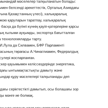
 мынандай мәселелер талқыланатын болады:
мен белсенді әрекеттестік, Орталық Азиядағы
уына Қазақстанның үлесі), халықаралық
п-жою қаруларын таратпау, халықаралық
басқа да бүгінгі күннің қауіп-қатерлеріне қарсы
дық ғылыми ауқымды, экспортқа бағытталған
а технологияларды тарту.
И.Лула да Силвамен, БФР Парламенті
тасының төрағасы А.Чинаглиамен, Федералдық
улері жоспарланған.
ер қауымымен келіссөздерінде энергетика,
ындағы ынтымақтастықты дамыту және
орындар құру мәселелері талқыланады деп
ағы серіктестікті дамытып, осы болашағы зор
зды мәнге ие болмақ.
оңында испандықтар мен португалдықтар