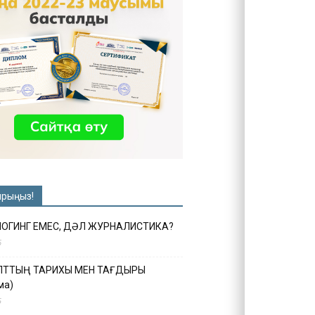
ырыңыз!
ЛОГИНГ ЕМЕС, ДӘЛ ЖУРНАЛИСТИКА?
6
ҰЛТТЫҢ ТАРИХЫ МЕН ТАҒДЫРЫ
ма)
5