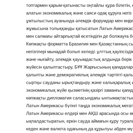
топтармен қарым-қатынасты оңтайлы құра білетін, 
алатын экономикалық және саяси одақ құруға негі
ұмтылыстың ауанында әлемдік форумдар мен өңірл
жұмысына толыққанды қатысатын Латын Америкасы
мен салмағы айтарлықтай өсетіндігін де болжауға 
Көпжақты форматта Бразилия мен Қазақстанның с
негізгілері мынадай болып келеді: ұлттық қауіпсізд
және нығайту, әлемдік қауымдастық алдында берік әр
жүйесін қалыптастыру, БҰҰ Жарғысының қағидалары
қалыпты және демократиялық әлемдік тәртіпті қал
сыртқы сауданы ырықтандыру және халықаралық и
экономикалық жүйе қызметінің қазіргі заманғы қағи
көпжақты дипломатия саласындағы ынтымақтастық
Латын Америкасы бүгінгі таңда экономикалық мегат
Латын Америкасы елдері мен АҚШ арасында осы өңі
ықпалдастыратын, еркін сауда аймағын құру туралы
кеден және валюта одағының да құрылуы әбден мү