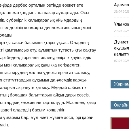
өңірде дербес орталық ретінде әрекет ете
Адамза
29.04.202
з қалап жатқандығы да назар аудартады. Осы
ік, субөңірлік халықаралық ұйымдардың
Ұлы жең
 елдерінің көпжақты дипломатиясының мәні
29.04.202
болады.
Дүниет
ыртқы саяси басымдықтары ұқсас. Олардың
оқушыл
ікті қамтамасыз ету, аумақтық тұтастықты сақтау
қалыпт
і беделді орынды иелену, өңірлік қауіпсіздік
07.04.202
 мен халықаралық құқыққа негізделген,
ыптастырудың жалпы үдерістеріне ат салысу,
нституттардың ауқымында әлемдік қаржы-
Жарна
даларын әзірлеуге қатысу. Мұндай сәйкестік
тың болашақ бағыттарын айқындары сөзсіз.
оптардың көкжиегіне тартылуда. Мәселен, қазір
Онлайн
рдегі елдердің басым көпшілігін
 ұйғарым бар. Бұл ниет жүзеге асса, әрі қарай
мкін.