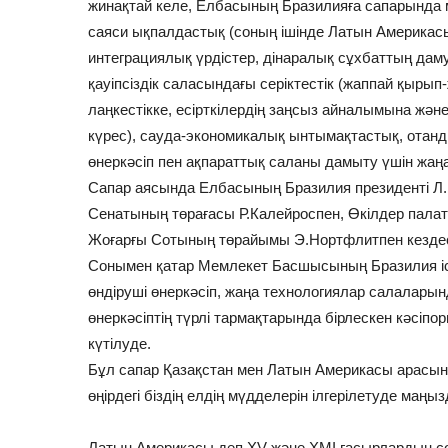
жинақтай келе, Елбасының Бразилияға сапарында
саяси ықпалдастық (соның ішінде Латын Америкасы
интеграциялық үрдістер, дінаралық сұхбаттың дам
қауіпсіздік саласындағы серіктестік (жаппай қыры
лаңкестікке, есірткілердің заңсыз айналымына және 
күрес), сауда-экономикалық ынтымақтастық, отан
өнеркәсіп пен ақпараттық саланы дамыту үшін жаң
Сапар аясында Елбасының Бразилия президенті Л.
Сенатының төрағасы Р.Калейроспен, Өкілдер пала
Жоғарғы Сотының төрайымы Э.Нортфлитпен кездес
Сонымен қатар Мемлекет Басшысының Бразилия іск
өндіруші өнеркәсіп, жаңа технологиялар салалар
өнеркәсіптің түрлі тармақтарында бірлескен кәсіп
күтілуде.
Бұл сапар Қазақстан мен Латын Америкасы арасынд
өңірдегі біздің елдің мүдделерін ілгерілетуде маңы
Латын Америкасы деп ХV және ХМІ ғасырлардың с