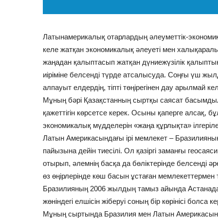
Латынамерикалық отарлардың әлеуметтік-экономи
келе жатқан экономикалық әлеуеті мен халықаралы
жаңадан қалыптасып жатқан дүниежүзілік қалыпты
иіріміне белсенді түрде атсалысуда. Соңғы үш жыл
алпауыт елдердің, тіпті төңірегінен дау арылмай к
Мұның бәрі Қазақстанның сыртқы саясат басымдыл
қажеттігін көрсетсе керек. Осыны қаперге алсақ, б
экономикалық мүдделерін «жаңа құрлықта» ілгеріл
Латын Америкасындағы ірі мемлекет – Бразилияның
пайызына дейін тиесілі. Ол қазіргі заманғы геосаяс
отырып, әлемнің басқа да бөліктерінде белсенді ә
өз өңірлерінде көш басын ұстаған мемлекеттермен
Бразилияның 2006 жылдың тамыз айында Астанада 
жөніндегі елшісін жіберуі соның бір көрінісі болса ке
Мұның сыртында Бразилия мен Латын Америкасында