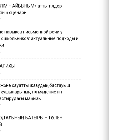
ІЛІМ – АЙБЫНЫМ» атты тілдер
інің сценариі
5
е навыков письменной речи у
х школьников: актуальные подходы и
ки
5
ТАРИХЫ
5
 және сауатты жазудың бастауыш
оқушыларының тіл мәдениетін
астырудағы маңызы
5
 ОДАҒЫНЫҢ БАТЫРЫ – ТӨЛЕН
В
5