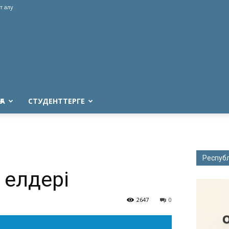
т алу
ҒА
СТУДЕНТТЕРГЕ
Респуб
елдері
2647
0