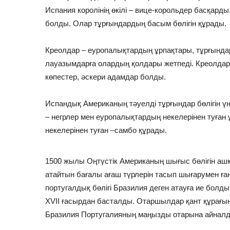
Испания королінің өкілі – вице-корольдер басқард
болды. Олар тұрғындардың басым бөлігін құрады.
Креолдар – еуропалықтардың ұрпақтары, тұрғында
лауазымдарға олардың қолдары жетпеді. Креолдар д
көпестер, әскери адамдар болды.
Испандық Американың тәуелді тұрғындар бөлігін үнд
– негрлер мен еуропалықтардың некелерінен туған 
некелерінен туған –самбо құрады.
1500 жылы Оңтүстік Американың шығыс бөлігін ашқ
атайтын бағалы ағаш түрлерін тасып шығарумен ға
португалдық бөлігі Бразилия деген атауға ие болд
ХVІІ ғасырдан басталды. Отаршылдар қант құрағын
Бразилия Португалияның маңызды отарына айналд