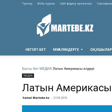
Тіркелу
Жоба туралы
Сайт қолдану ережелері
Сертифика
Martebe.kz
білім
сайты
НЕГІЗГІ БЕТ
МҰҒАЛІМДЕРГЕ
ОҚУШЫЛАР
Басты бет
МЕДИА
Латын Америкасы елдері
МЕДИА
Латын Америкасы 
Samal Martebe.kz
-
27.09.2019