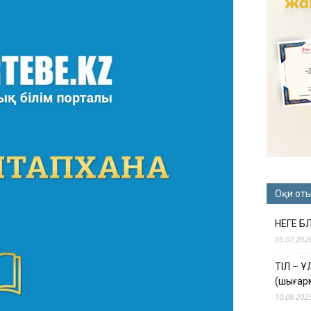
Оқи от
НЕГЕ Б
05.07.202
ТІЛ – 
(шығар
10.09.202