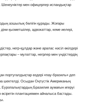
ы. Шенеуніктер мен офицерлер испандықтар
рдың азшылық бөлігін құрады. Жоғары
іни қызметшілер, адвокаттар, кеме иелері,
істер, негр-құлдар және аралас нәсіл өкілдері
ұрпақтары – мулаттар, негрлер мен үндістердің
ан португалдықтар өздері «пау-бразиль» деп
на шектелді. Осыдан Оңтүстік Американың
ы. Еуропалықтардың Бразилия аумағын игеруі
 өсіретін плантациямен айналыса бастады.
ы.