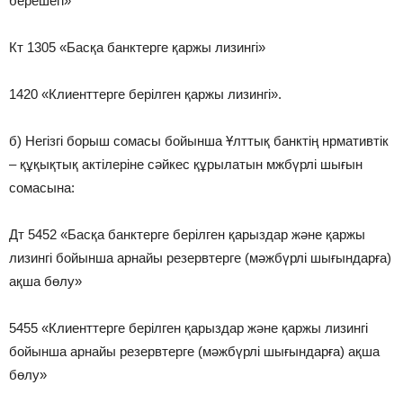
берешегі»
Кт 1305 «Басқа банктерге қаржы лизингі»
1420 «Клиенттерге берілген қаржы лизингі».
б) Негізгі борыш сомасы бойынша Ұлттық банктің нрмативтік
– құқықтық актілеріне сәйкес құрылатын мжбүрлі шығын
сомасына:
Дт 5452 «Басқа банктерге берілген қарыздар және қаржы
лизингі бойынша арнайы резервтерге (мәжбүрлі шығындарға)
ақша бөлу»
5455 «Клиенттерге берілген қарыздар және қаржы лизингі
бойынша арнайы резервтерге (мәжбүрлі шығындарға) ақша
бөлу»