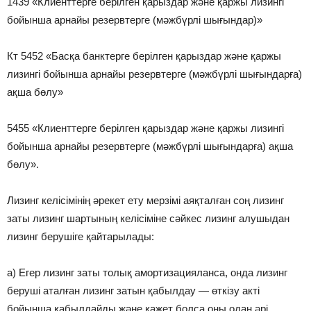
1439 «Клиенттерге берілген қарыздар және қаржы лизингі
бойынша арнайы резервтерге (мәжбүрлі шығындар)»
Кт 5452 «Басқа банктерге берілген қарыздар және қаржы
лизингі бойынша арнайы резервтерге (мәжбүрлі шығындарға)
ақша бөлу»
5455 «Клиенттерге берілген қарыздар және қаржы лизингі
бойынша арнайы резервтерге (мәжбүрлі шығындарға) ақша
бөлу».
Лизинг келісімінің әрекет ету мерзімі аяқталған соң лизинг
заты лизинг шартының келісіміне сәйкес лизинг алушыдан
лизинг берушіге қайтарылады:
а) Егер лизинг заты толық амортизацияланса, онда лизинг
беруші аталған лизинг затын қабылдау — өткізу акті
бойынша қабылдайды және қажет болса оны одан әрі