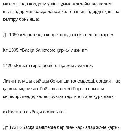
мақсатында қолдану үшін жұмыс жағдайында келген
шығындар мен басқа да кез келген шығындарды қапына
келтіру бойынша:
Дт 1050 «Банктердің корреспонденттік есепшоттары»
Кт 1305 «Басқа банктерге қаржы лизингі»
1420 «Клиенттерге берілген қаржы лизингі».
Лизинг алушы сыйақы бойынша төлемдерді, сондай – ақ
қаржылық лизинг бойынша негізгі борыш сомасы
кешіктірілгенде, келесі бухгалтерлік өткізбе құрылады:
а) Есептен сыйақы сомасына:
Дт 1731 «Басқа банктерге берілген қарыздар және қаржы