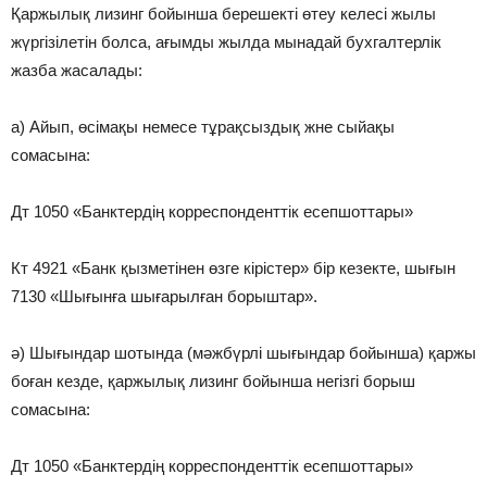
Қаржылық лизинг бойынша берешекті өтеу келесі жылы
жүргізілетін болса, ағымды жылда мынадай бухгалтерлік
жазба жасалады:
а) Айып, өсімақы немесе тұрақсыздық жне сыйақы
сомасына:
Дт 1050 «Банктердің корреспонденттік есепшоттары»
Кт 4921 «Банк қызметінен өзге кірістер» бір кезекте, шығын
7130 «Шығынға шығарылған борыштар».
ә) Шығындар шотында (мәжбүрлі шығындар бойынша) қаржы
боған кезде, қаржылық лизинг бойынша негізгі борыш
сомасына:
Дт 1050 «Банктердің корреспонденттік есепшоттары»