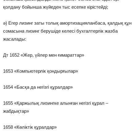
қолдану бойынша жүйеден тыс есепке кірістейді;
ә) Егер лизинг заты толық амортизацияланбаса, қалдық құн
сомасына лизинг берушіде келесі бухгалтерлік жазба
жасалады:
Дт 1652 «Жер, үйлер мен ғимараттар»
1653 «Компьютерлік қондырғылар»
1654 «Басқа да негізгі құралдар»
1655 «Қаржылық лизингке алынған негізгі құрал –
жабдықтар»
1658 «Көліктік құралдар»