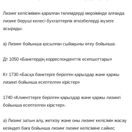
Лизинг келісімімен қаралған төлемдерді мерзімінде алғанда
лизинг беруші келесі бухгалтерлік өткізбелерді жүзеге
асырады:
а) Лизинг бойынша қосылған сыйақыны өтеу бойынша:
Дт 1050 «Банктердің корреспонденттік есепшоттары»
Кт 1730 «Басқа банктерге берілген қарыздар және қаржы
лизингі бойынша есептелген кірістер»
1740 «Клиенттерге берілген қарыздар және қаржы лизингі
бойынша есептелген кірістер».
ә) Лизинг затын алу, жеткізу және оны лизинг келісімін жасау
кезіндегі баға бойынша лизинг лизинг келісіміне сәйкес