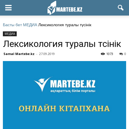
Басты бет
МЕДИА
Лексикология туралы түсінік
МЕДИА
Лексикология туралы түсінік
Samal Martebe.kz
-
27.09.2019
1073
0