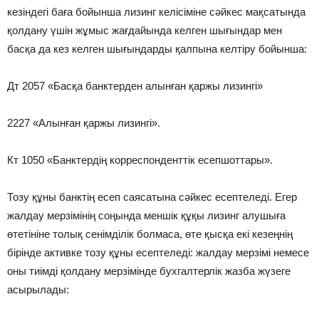
кезіндегі баға бойынша лизинг келісіміне сәйкес мақсатында
қолдану үшін жұмыс жағдайында келген шығындар мен
басқа да кез келген шығындарды қалпына келтіру бойынша:
Дт 2057 «Басқа банктерден алынған қаржы лизингі»
2227 «Алынған қаржы лизингі».
Кт 1050 «Банктердің корреспонденттік есепшоттары».
Тозу құны банктің есеп саясатына сәйкес есептеледі. Егер
жалдау мерзімінің соңында меншік құқы лизинг алушыға
өтетініне толық сенімділік болмаса, өте қысқа екі кезеңнің
бірінде активке тозу құны есептеледі: жалдау мерзімі немесе
оны тиімді қолдану мерзімінде бухгалтерлік жазба жүзеге
асырылады: