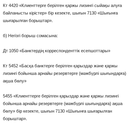
Кт 4420 «Клиенттерге берілген қаржы лизингі сыйақы алуға
байланысты кірістер» бір кезекте, шығын 7130 «Шығынға
шығарылған борыштар».
б) Негізгі борыш сомасына:
Дт 1050 «Банктердің корреспонденттік есепшоттары»
Кт 5452 «Басқа банктерге берілген қарыздар және қаржы
лизингі бойынша арнайы резервтерге (мәжбүрлі шығындарға)
ақша бөлу»
5455 «Клиенттерге берілген қарыздар және қаржы лизингі
бойынша арнайы резервтерге (мәжбүрлі шығындарға) ақша
бөлу» бір кезекте, шығын 7130 «Шығынға шығарылған
борыштар».