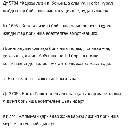
Дт 5784 «Қаржы лизингі бойынша алынған негізгі құрал –
жабдықтар бойынша амортизациялық аударымдар»
Кт 1695 «Қаржы лизингі бойынша алынған негізгі құрал –
жабдықтар бойынша есептелген амортизация».
Лизинг алушы сыйақы бойынша төлемді, сондай – ақ
қаржылық лизинг бойынша негізгі борыш сомасы
кешіктірілгенде, келесі бухгалтерлік жазба жасалады:
а) Есептелген сыйақының сомасына:
Дт 2705 «Басқа банктерден алынған қарыздар және қаржы
лизингі бойынша есептелген шығындар»
Кт 2741 «Алынған қарыздар және қаржы лизингі бойынша
мерзімі өткен сыйақылар».