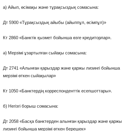
а) Айып, өсімақы және тұрақсыздық сомасына:
Дт 5900 «Тұрақсыздық айыбы (айыппұл, өсімпұл)»
Кт 2860 «Банктік қызмет бойынша өзге кредиторлар».
ә) Мерзімі ұзартылған сыйақы сомасына:
Дт 2741 «Алынған қарыздар және қаржы лизингі бойынша
мерзімі өткен сыйақылар»
Кт 1050 «Банктердің корреспонденттік есепшоттары».
б) Негізгі борыш сомасына:
Дт 2058 «Басқа банктерден алынған қарыздар және қаржы
лизингі бойынша мерзімі өткен берешек»