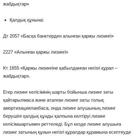
жабдықтар»
Қалдық құнына:
Дт 2057 «Басқа банктерден алынған қаржы лизингі»
2227 «Алынған қаржы лизингі»
Кт 1655 «Қаржы лизингіне қабылданған негізгі құрал –
жабдықтар».
Егер лизинг келісімінің шарты бойынша лизинг заты
қайтарылмаса және аталған лизинг заты толық
амортизацияланбаса, онда лизинг алушының лизинг
берушіге қалдық құнды қалпына келтіруі лизинг
келісімшартымен реттеледі. Бұл кезде лизинг алушыға
лизинг затының құнын негізгі құралдар құрамына есептеуде