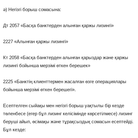
ә) Негізгі борыш сомасына:
Дт 2057 «Басқа банктерден алынған қаржы лизингі»
2227 «Алынған қаржы лизингі»
Кт 2058 «Басқа банктерден алынған қарыздар және қаржы
лизингі бойынша мерзімі өткен берешек»
2225 «Банктің клиенттермен жасалған өзге операциялары
бойынша мерзімі өткен берешегі».
Есептелген сыйақы мен негізгі борыш уақтылы бір кезде
төленбесе (егер бұл лизинг келісімінде көрсетілмесе) лизинг
беруші айып, өсімақы және тұрақсыздық сомасын есептейді.
Бұл кезде: