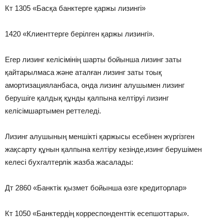
Кт 1305 «Басқа банктерге қаржы лизингі»
1420 «Клиенттерге берілген қаржы лизингі».
Егер лизинг келісімінің шарты бойынша лизинг заты
қайтарылмаса және аталған лизинг заты тоық
амортизацияланбаса, онда лизинг алушымен лизинг
берушіге қалдық құнды қалпына келтіруі лизинг
келісімшартымен реттеледі.
Лизинг алушының меншікті қаржысы есебінен жүргізген
жақсарту құнын қалпына келтіру кезінде,изинг берушімен
келесі бухгалтерлік жазба жасалады:
Дт 2860 «Банктік қызмет бойынша өзге кредиторлар»
Кт 1050 «Банктердің корреспонденттік есепшоттары».