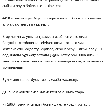
сыйақы алуға байланысты кірістер»
4420 «Клиенттерге берілген қаржы лизингі бойынша сыйақы
алуға байланысты кірістер».
Егер лизинг алушы өз қаржысы есебінен және лизинг
берушінің жазбаша келісімімен лизинг затына зиян
келтірмейтін жақсарту жүргізсе, лизинг беруші лизинг алушы
алдындағы бұл жақсартудың құнын өтеу бойынша лизинг
келісімінің әрекет ету мерзімі аяқталғанда өз міндеттемелерін
мойындайды.
Бұл кезде келесі бухглтерлік жазба жасалады:
Дт 5922 «Банктік емес қызметтен өзге шығыстар»
Кт 2860 «Банктік қызмет бойынша өзге кредиторлар».