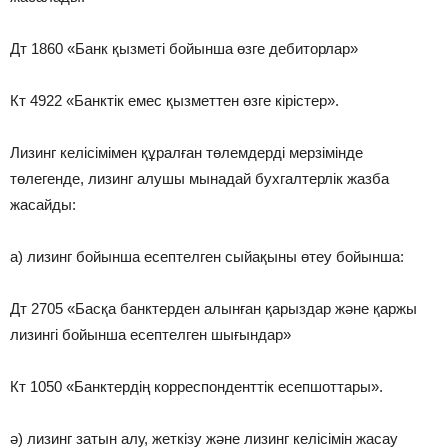
Дт 1860 «Банк қызметі бойынша өзге дебиторлар»
Кт 4922 «Банктік емес қызметтен өзге кірістер».
Лизинг келісімімен құралған төлемдерді мерзімінде
төлегенде, лизинг алушы мынадай бухгалтерлік жазба
жасайды:
а) лизинг бойынша есептелген сыйақыны өтеу бойынша:
Дт 2705 «Басқа банктерден алынған қарыздар және қаржы
лизингі бойынша есептелген шығындар»
Кт 1050 «Банктердің корреспонденттік есепшоттары».
ә) лизинг затын алу, жеткізу және лизинг келісімін жасау