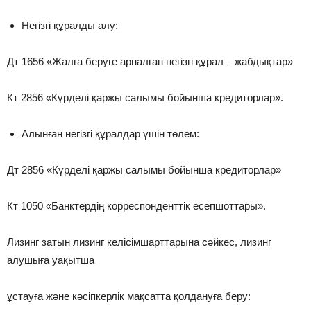
Негізгі құралды алу:
Дт 1656 «Жалға беруге арналған негізгі құрал – жабдықтар»
Кт 2856 «Күрделі қаржы салымы бойынша кредиторлар».
Алынған негізгі құралдар үшін төлем:
Дт 2856 «Күрделі қаржы салымы бойынша кредиторлар»
Кт 1050 «Банктердің корреспонденттік есепшоттары».
Лизинг затын лизинг келісімшарттарына сәйкес, лизинг
алушыға уақытша
ұстауға және кәсіпкерлік мақсатта қолдануға беру: