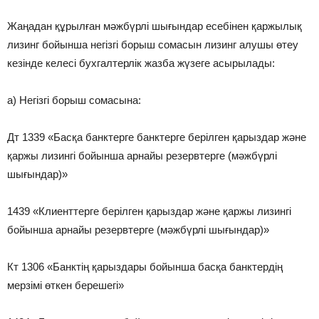
Жаңадан құрылған мәжбүрлі шығындар есебінен қаржылық
лизинг бойынша негізгі борыш сомасын лизинг алушы өтеу
кезінде келесі бухгалтерлік жазба жүзеге асырылады:
а) Негізгі борыш сомасына:
Дт 1339 «Басқа банктерге банктерге берілген қарыздар және
қаржы лизингі бойынша арнайы резервтерге (мәжбүрлі
шығындар)»
1439 «Клиенттерге берілген қарыздар және қаржы лизингі
бойынша арнайы резервтерге (мәжбүрлі шығындар)»
Кт 1306 «Банктің қарыздары бойынша басқа банктердің
мерзімі өткен берешегі»