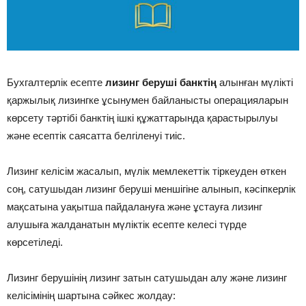
Бухгалтерлік есепте
лизинг беруші банктің
алынған мүлікті
қаржылық лизингке ұсынумен байланысты операцияларын
көрсету тәртібі банктің ішкі құжаттарында қарастырылуы
және есептік саясатта белгіленуі тиіс.
Лизинг келісім жасалып, мүлік мемлекеттік тіркеуден өткен
соң, сатушыдан лизинг беруші меншігіне алынып, кәсіпкерлік
мақсатына уақытша пайдалануға және ұстауға лизинг
алушыға жалданатын мүліктік есепте келесі түрде
көрсетіледі.
Лизинг берушінің лизинг затын сатушыдан алу және лизинг
келісімінің шартына сәйкес жолдау: