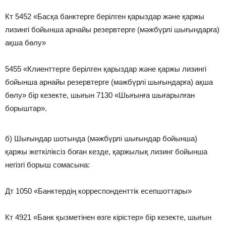
Кт 5452 «Басқа банктерге берілген қарыздар және қаржы
лизингі бойынша арнайы резервтерге (мәжбүрлі шығындарға)
ақша бөлу»
5455 «Клиенттерге берілген қарыздар және қаржы лизингі
бойынша арнайы резервтерге (мәжбүрлі шығындарға) ақша
бөлу» бір кезекте, шығын 7130 «Шығынға шығарылған
борыштар».
б) Шығындар шотында (мәжбүрлі шығындар бойынша)
қаржы жеткіліксіз боған кезде, қаржылық лизинг бойынша
негізгі борыш сомасына:
Дт 1050 «Банктердің корреспонденттік есепшоттары»
Кт 4921 «Банк қызметінен өзге кірістер» бір кезекте, шығын