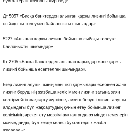
бухгалтерлік жазбаны жүргізеді:
Дт 5057 «Басқа банктерден алынған қаржы лизингі бойынша
сыйақыны төлеумен байланысты шығындар»
5227 «Алынған қаржы лизингі бойынша сыйақы төлеуге
байланысты шығындар»
Кт 2705 «Басқа банктерден алынған қарыздар және қаржы
лизингі бойынша есептелген шығындар».
Егер лизинг алушы өзінің меншікті қаржылары есебінен және
лизинг берушінің жазбаша келісімімен лизинг затына зиян
келтірмейтін жақсарту жүргізсе, лизинг беруші лизинг алушы
алдындағы бұл жақсартудың құнын өтеу бойынша лизинг
келісімінің әрекет ету мерзімі аяқталғанда өз міндеттемелерін
мойындайды, бұл кезде келесі бухгалтерлік жазба
жасалады: