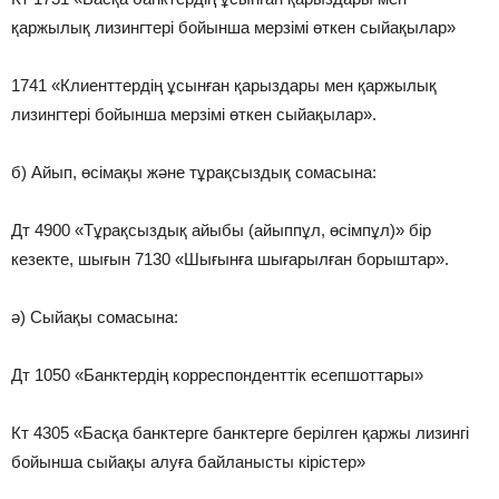
қаржылық лизингтері бойынша мерзімі өткен сыйақылар»
1741 «Клиенттердің ұсынған қарыздары мен қаржылық
лизингтері бойынша мерзімі өткен сыйақылар».
б) Айып, өсімақы және тұрақсыздық сомасына:
Дт 4900 «Тұрақсыздық айыбы (айыппұл, өсімпұл)» бір
кезекте, шығын 7130 «Шығынға шығарылған борыштар».
ә) Сыйақы сомасына:
Дт 1050 «Банктердің корреспонденттік есепшоттары»
Кт 4305 «Басқа банктерге банктерге берілген қаржы лизингі
бойынша сыйақы алуға байланысты кірістер»