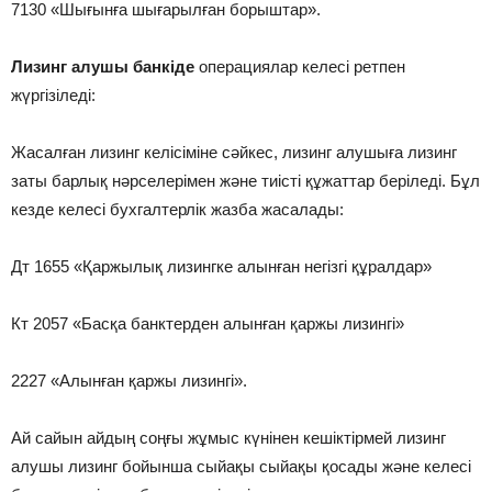
7130 «Шығынға шығарылған борыштар».
Лизинг алушы банкіде
операциялар келесі ретпен
жүргізіледі:
Жасалған лизинг келісіміне сәйкес, лизинг алушыға лизинг
заты барлық нәрселерімен және тиісті құжаттар беріледі. Бұл
кезде келесі бухгалтерлік жазба жасалады:
Дт 1655 «Қаржылық лизингке алынған негізгі құралдар»
Кт 2057 «Басқа банктерден алынған қаржы лизингі»
2227 «Алынған қаржы лизингі».
Ай сайын айдың соңғы жұмыс күнінен кешіктірмей лизинг
алушы лизинг бойынша сыйақы сыйақы қосады және келесі