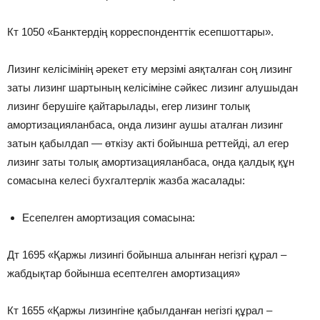
Кт 1050 «Банктердің корреспонденттік есепшоттары».
Лизинг келісімінің әрекет ету мерзімі аяқталған соң лизинг
заты лизинг шартының келісіміне сәйкес лизинг алушыдан
лизинг берушіге қайтарылады, егер лизинг толық
амортизацияланбаса, онда лизинг аушы аталған лизинг
затын қабылдап — өткізу акті бойынша реттейді, ал егер
лизинг заты толық амортизацияланбаса, онда қалдық құн
сомасына келесі бухгалтерлік жазба жасалады:
Есепелген амортизация сомасына:
Дт 1695 «Қаржы лизингі бойынша алынған негізгі құрал –
жабдықтар бойынша есептелген амортизация»
Кт 1655 «Қаржы лизингіне қабылданған негізгі құрал –