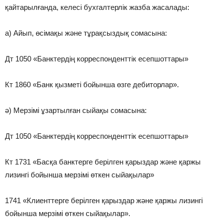
қайтарылғанда, келесі бухгалтерлік жазба жасалады:
а) Айып, өсімақы және тұрақсыздық сомасына:
Дт 1050 «Банктердің корреспонденттік есепшоттары»
Кт 1860 «Банк қызметі бойынша өзге дебиторлар».
ә) Мерзімі ұзартылған сыйақы сомасына:
Дт 1050 «Банктердің корреспонденттік есепшоттары»
Кт 1731 «Басқа банктерге берілген қарыздар және қаржы
лизингі бойынша мерзімі өткен сыйақылар»
1741 «Клиенттерге берілген қарыздар және қаржы лизингі
бойынша мерзімі өткен сыйақылар».