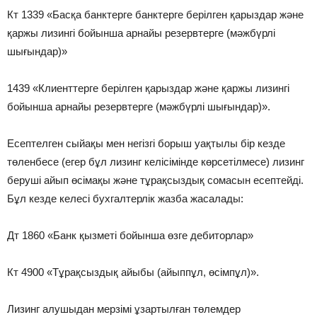
Кт 1339 «Басқа банктерге банктерге берілген қарыздар және
қаржы лизингі бойынша арнайы резервтерге (мәжбүрлі
шығындар)»
1439 «Клиенттерге берілген қарыздар және қаржы лизингі
бойынша арнайы резервтерге (мәжбүрлі шығындар)».
Есептелген сыйақы мен негізгі борыш уақтылы бір кезде
төленбесе (егер бұл лизинг келісімінде көрсетілмесе) лизинг
беруші айып өсімақы және тұрақсыздық сомасын есептейді.
Бұл кезде келесі бухгалтерлік жазба жасалады:
Дт 1860 «Банк қызметі бойынша өзге дебиторлар»
Кт 4900 «Тұрақсыздық айыбы (айыппұл, өсімпұл)».
Лизинг алушыдан мерзімі ұзартылған төлемдер