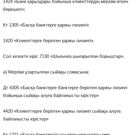
1424 «Банк қарыздары бойынша клиенттердің мерзімі өткен
берешегі»;
Кт 1305 «Басқа банктерге қаржы лизингі»
1420 «Клиенттерге берілген қаржы лизингі».
Сол кезекте кіріс 7130 «Шығынға шығарылған борыштар».
ә) Мерзімі ұзартылған сыйақы сомасына:
Дт 4305 «Басқа банктерге банктерге берілген қаржы лизингі
бойынша сыйақы алуға байланысты кірістер»
4420 «Клиенттерге берілген қаржы лизингі сыйақы алуға
байланысты кірістер»
Кт 1731 «Басқа банктердің ұсынған қарыздары мен