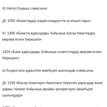
б) Негізгі борыш сомасына:
Дт 1050 «Банктердің корреспонденттік есепшоттары»
Кт 1306 «Банктің қарыздары бойынша басқа банктердің
мерзімі өткен берешегі»
1424 «Банк қарыздары бойынша клиенттердің мерзімі өткен
берешегі».
в) Алдын ала құрылған мәжбүрлі шығындар сомасына:
Дт 1339 «Басқа банктерге банктерге берілген қарыздар және
қаржы лизингі бойынша арнайы резервтерге (мәжбүрлі
шығындар)»