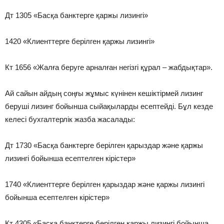
Дт 1305 «Басқа банктерге қаржы лизингі»
1420 «Клиенттерге берілген қаржы лизингі»
Кт 1656 «Жалға беруге арналған негізгі құрал – жабдықтар».
Ай сайын айдың соңғы жұмыс күнінен кешіктірмей лизинг
беруші лизинг бойынша сыйақыларды есептейді. Бұл кезде
келесі бухгалтерлік жазба жасалады:
Дт 1730 «Басқа банктерге берілген қарыздар және қаржы
лизингі бойынша есептелген кірістер»
1740 «Клиенттерге берілген қарыздар және қаржы лизингі
бойынша есептелген кірістер»
Кт 4305 «Басқа банктерге берілген қаржы лизингі бойынша