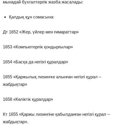
мынадай бухгалтерлік жазба жасалады:
Қалдық құн сомасына:
Дт 1652 «Жер, үйлер мен ғимараттар»
1653 «Компьютерлік қондырғылар»
1654 «Басқа да негізгі құралдар»
1655 «Қаржылық лизингке алынған негізгі құрал –
жабдықтар»
1658 «Көліктік құралдар»
Кт 1655 «Қаржы лизингіне қабылданған негізгі құрал –
жабдықтар».