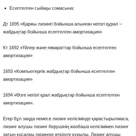
Есептелген сыйақы сомасына:
Дт 1695 «Қаржы лизингі бойынша алынған негізгі құрал –
жабдықтар бойынша есептелген амортизация»
Кт 1692 «Үйлер және ғимараттар бойынша есептелген
амортизация»
1693 «Компьютерлік жабдықтар бойынша есептелген
амортизация»
1694 «Өзге негізгі қрал жабдықтар бойынша есептелген
амортизация».
Егер бұл заңда немесе лизинг келісімінде қарастырылмаса,
лизинг алушы лизинг берушінің жазбаша келісімімен лизинг
затын қосалқы лизингке өткізуге құқылы. Лизинг алушы