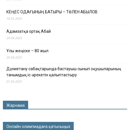
КЕҢЕС ОДАҒЫНЫҢ БАТЫРЫ – ТӨЛЕН ҚАБЫЛОВ
18.05.2025
Адамзатқа ортақ Абай
29.04.2025
Ұлы жеңіске – 80 жыл
29.04.2025
Дүниетану сабақтарында бастауыш сынып оқушыларының
танымдық іс-әрекетін қалыптастыру
07.04.2025
Жарнама
Онлайн олимпиадаға қатысыңыз