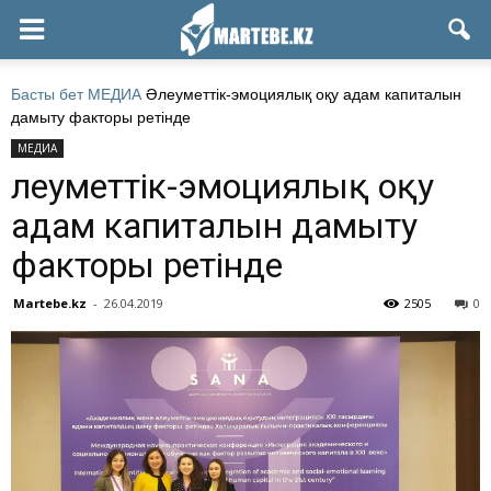
Басты бет
МЕДИА
Әлеуметтік-эмоциялық оқу адам капиталын
дамыту факторы ретінде
МЕДИА
Әлеуметтік-эмоциялық оқу
адам капиталын дамыту
факторы ретінде
Martebe.kz
-
26.04.2019
2505
0