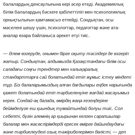
балалардың денсаулығына кері әсер етеді. Академиялық
білім балалардың бәскеге қабілеттілігі мен психологиялық
орнықтылығын қамтамасыз етпейді. Сондықтан, осы
мәселені шешу үшін, психологтар, педагогтар және ата-
аналар өзара байланыса әрекет етуі тиіс.
— Әлем өзгеруде, онымен бірге оқыту тәсілдері де өзгеріп
жатыр. Сондықтан, алдымызда Қазақстандағы білім осы
саладағы соңғы трендтер мен халықаралық
стандарттарға сай болатындай етіп жұмыс істеу міндеті
тұр. Біз балаларымыздың алған дағдылары еңбек нарығында
қажет болатындай етіп тәрбиеленуіне жағдай жасауымыз
керек. Сондай-ақ балада, өмірдің жаңа кезеңдеріне
бейімделуге еш қиындық тумайтындай болуы тиіс. Сол
себепті, бүгін әлемнің әр қиырынан келген сарапшылар
балалар мен жасөспірімдерді ересек өмірге дайындаудағы
және тәрбиелеудегі озық тәжірибелерімен бөлісті,
— деп