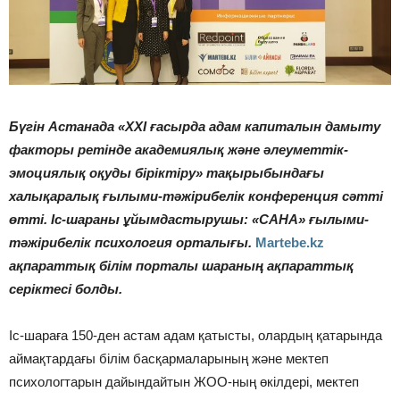
Бүгін Астанада «XXI ғасырда адам капиталын дамыту
факторы ретінде академиялық және әлеуметтік-
эмоциялық оқуды біріктіру» тақырыбындағы
халықаралық ғылыми-тәжірибелік конференция сәтті
өтті. Іс-шараны ұйымдастырушы: «САНА» ғылыми-
тәжірибелік психология орталығы.
Martebe.kz
ақпараттық білім порталы шараның ақпараттық
серіктесі болды.
Іс-шараға 150-ден астам адам қатысты, олардың қатарында
аймақтардағы білім басқармаларының және мектеп
психологтарын дайындайтын ЖОО-ның өкілдері, мектеп