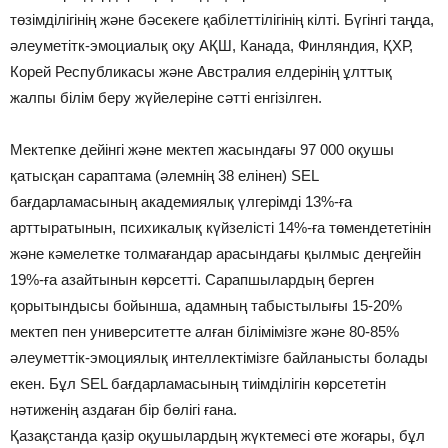
төзімділігінің және бәсекеге қабілеттілігінің кілті. Бүгінгі таңда,
әлеуметітк-эмоциалық оқу АҚШ, Канада, Финляндия, ҚХР,
Корей Республикасы және Австралия елдерінің ұлттық
жалпы білім беру жүйелеріне сәтті енгізілген.
Мектепке дейінгі және мектеп жасындағы 97 000 оқушы
қатысқан сараптама (әлемнің 38 елінен) SEL
бағдарламасының академиялық үлгерімді 13%-ға
арттыратынын, психикалық күйзелісті 14%-ға төмендететінін
және кәмелетке толмағандар арасындағы қылмыс деңгейін
19%-ға азайтынын көрсетті. Сарапшылардың берген
қорытындысы бойынша, адамның табыстылығы 15-20%
мектеп пен университетте алған білімімізге және 80-85%
әлеуметтік-эмоциялық интеллектімізге байланысты болады
екен. Бұл SEL бағдарламасының тиімділігін көрсететін
нәтиженің аздаған бір бөлігі ғана.
Қазақстанда қазір оқушылардың жүктемесі өте жоғары, бұл