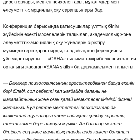
директорлары, мектеп психологтары, мұғалімдер мен
әлеуметтік-эмрциялық оқу сарапшылары бар.
Конференция барысында қатысушылар ұлттық білім
жүйесінің өзекті мәселелерін талқылап, академиялық және
әлеуметттік-эмоциялық оқу жүйелерін біріктіру
мүмкіндіктерін қарастырды, сондай-ақ конференцияны
ұйымдастырушы — «САНА» ғылыми-тәжірибелік психология
орталығы жасаған «SANA skills» бағдарламасымен танысты.
— Балалар психологиясының ересектердікінен басқа екенін
бәрі біледі, сол себепті көп жағдайда баланы не
мазалайтынын және оған қалай көмектесетінімізді білмей
жатамыз. Бұл ретте мектептегі психологтар да
кішкентай тұлғаларға үнемі лайықты қолдау көрсетіп,
тиісті көмек бере алмауы мүмкін. Ал балалар мектеп
бітірген соң және мамандық таңдағанда қажет болатын
тұлғалық-бағдарлы тәсілге мұқтаж. Осы факторлар бізді