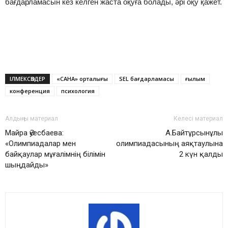
бағдарламасын кез келген жаста оқуға болады, әрі оқу қажет.
ІЛМЕКСӨЗДЕР
«САНА» орталығы
SEL бағдарламасы
ғылым
конференция
психология
Алдыңғы материал
Келесі материал
Майра Әуесбаева:
А.Байтұрсынұлы
«Олимпиадалар мен
олимпиадасының аяқтаулына
байқаулар мұғалімнің білімін
2 күн қалды
шыңдайды»