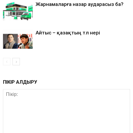
Жарнамаларға назар аударасыз ба?
Айтыс – қазақтың төл өнері
ПІКІР ҚАЛДЫРУ