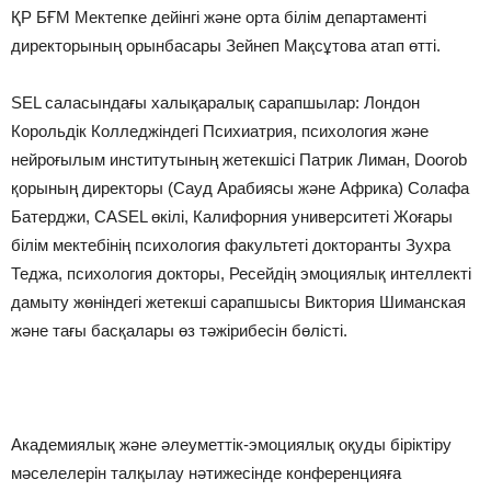
ҚР БҒМ Мектепке дейінгі және орта білім департаменті
директорының орынбасары Зейнеп Мақсұтова атап өтті.
SEL саласындағы халықаралық сарапшылар: Лондон
Корольдік Колледжіндегі Психиатрия, психология және
нейроғылым институтының жетекшісі Патрик Лиман, Doorob
қорының директоры (Сауд Арабиясы және Африка) Солафа
Батерджи, CASEL өкілі, Калифорния университеті Жоғары
білім мектебінің психология факультеті докторанты Зухра
Теджа, психология докторы, Ресейдің эмоциялық интеллекті
дамыту жөніндегі жетекші сарапшысы Виктория Шиманская
және тағы басқалары өз тәжірибесін бөлісті.
Академиялық және әлеуметтік-эмоциялық оқуды біріктіру
мәселелерін талқылау нәтижесінде конференцияға