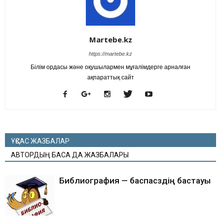
Martebe.kz
https://martebe.kz
Білім ордасы және оқушылармен мұғалімдерге арналған
ақпараттық сайт
ҰҚСАС ЖАЗБАЛАР
АВТОРДЫҢ БАСҚА ДА ЖАЗБАЛАРЫ
Библиография — баспасөздің бастауы