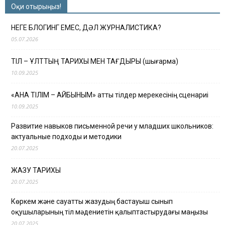
Оқи отырыңыз!
НЕГЕ БЛОГИНГ ЕМЕС, ДӘЛ ЖУРНАЛИСТИКА?
05.07.2026
ТІЛ – ҰЛТТЫҢ ТАРИХЫ МЕН ТАҒДЫРЫ (шығарма)
10.09.2025
«АНА ТІЛІМ – АЙБЫНЫМ» атты тілдер мерекесінің сценариі
10.09.2025
Развитие навыков письменной речи у младших школьников:
актуальные подходы и методики
20.07.2025
ЖАЗУ ТАРИХЫ
20.07.2025
Көркем және сауатты жазудың бастауыш сынып
оқушыларының тіл мәдениетін қалыптастырудағы маңызы
20.07.2025