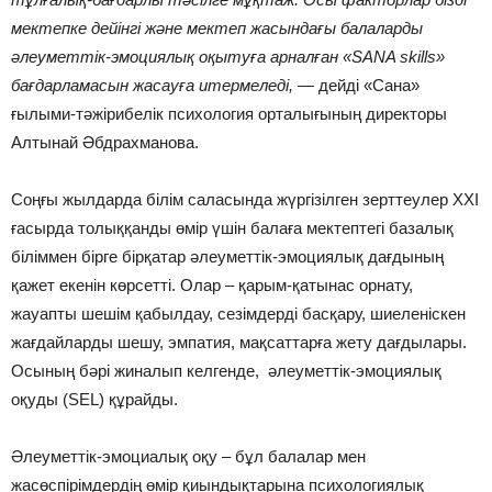
мектепке дейінгі және мектеп жасындағы балаларды
әлеуметтік-эмоциялық оқытуға арналған «SANA skills»
бағдарламасын жасауға итермеледі, —
дейді «Сана»
ғылыми-тәжірибелік психология орталығының директоры
Алтынай Әбдрахманова.
Соңғы жылдарда білім саласында жүргізілген зерттеулер XXI
ғасырда толыққанды өмір үшін балаға мектептегі базалық
біліммен бірге бірқатар әлеуметтік-эмоциялық дағдының
қажет екенін көрсетті. Олар – қарым-қатынас орнату,
жауапты шешім қабылдау, сезімдерді басқару, шиеленіскен
жағдайларды шешу, эмпатия, мақсаттарға жету дағдылары.
Осының бәрі жиналып келгенде, әлеуметтік-эмоциялық
оқуды (SEL) құрайды.
Әлеуметтік-эмоциалық оқу – бұл балалар мен
жасөспірімдердің өмір қиындықтарына психологиялық