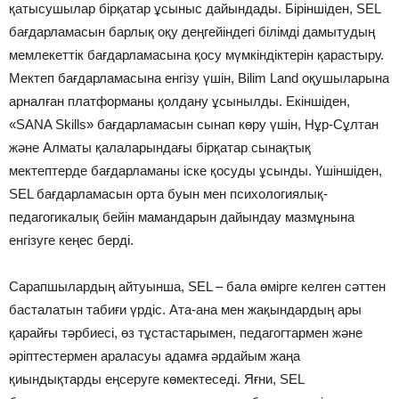
қатысушылар бірқатар ұсыныс дайындады. Біріншіден, SEL
бағдарламасын барлық оқу деңгейіндегі білімді дамытудың
мемлекеттік бағдарламасына қосу мүмкіндіктерін қарастыру.
Мектеп бағдарламасына енгізу үшін, Bilim Land оқушыларына
арналған платформаны қолдану ұсынылды. Екіншіден,
«SANA Skills» бағдарламасын сынап көру үшін, Нұр-Сұлтан
және Алматы қалаларындағы бірқатар сынақтық
мектептерде бағдарламаны іске қосуды ұсынды. Үшіншіден,
SEL бағдарламасын орта буын мен психологиялық-
педагогикалық бейін мамандарын дайындау мазмұнына
енгізуге кеңес берді.
Сарапшылардың айтуынша, SEL – бала өмірге келген сәттен
басталатын табиғи үрдіс. Ата-ана мен жақындардың ары
қарайғы тәрбиесі, өз тұстастарымен, педагогтармен және
әріптестермен араласуы адамға әрдайым жаңа
қиындықтарды еңсеруге көмектеседі. Яғни, SEL