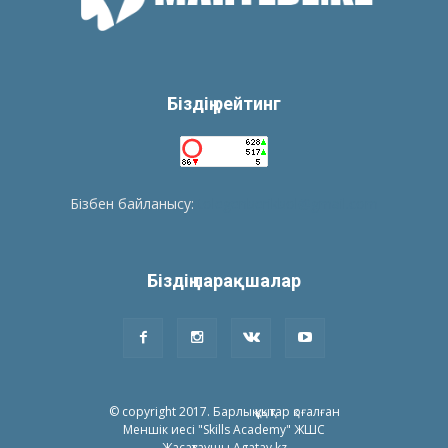
Біздің рейтинг
Бізбен байланысу:
tolegenberikbol@gmail.com
Біздің парақшалар
© copyright 2017. Барлық құқықтар қоғалған
Меншік иесі "Skills Academy" ЖШС
Жасақтаушы Agatay.kz