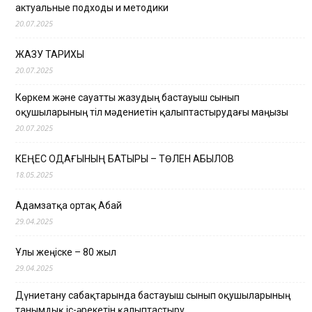
актуальные подходы и методики
20.07.2025
ЖАЗУ ТАРИХЫ
20.07.2025
Көркем және сауатты жазудың бастауыш сынып
оқушыларының тіл мәдениетін қалыптастырудағы маңызы
20.07.2025
КЕҢЕС ОДАҒЫНЫҢ БАТЫРЫ – ТӨЛЕН ҚАБЫЛОВ
18.05.2025
Адамзатқа ортақ Абай
29.04.2025
Ұлы жеңіске – 80 жыл
29.04.2025
Дүниетану сабақтарында бастауыш сынып оқушыларының
танымдық іс-әрекетін қалыптастыру