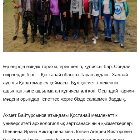
Әр өңірдің өзіндік тарихы, ерекшелігі, құпиясы бар. Сондай
өңірлердің бірі — Қостанай облысы Таран ауданы Халвай
ауылы Қаратомар су қоймасы. Бұл қасиетті мекеннің
ашылған және ашылмаған құпиясы әлі көп. Осындай тарихи-
мәдени орындар іспеттес жерге бізде сапармен бардық.
Ахмет Байтұрсынов атындағы Қостанай мемлекеттік
университеті археологиялық зертханасының қызметкерлері
Шевнина Ирина Викторовна мен Логвин Андрей Викторович
бас болып І курс тарих факультетінің студенттері және