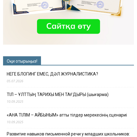
Оқи отырыңыз!
НЕГЕ БЛОГИНГ ЕМЕС, ДӘЛ ЖУРНАЛИСТИКА?
05.07.2026
ТІЛ – ҰЛТТЫҢ ТАРИХЫ МЕН ТАҒДЫРЫ (шығарма)
10.09.2025
«АНА ТІЛІМ – АЙБЫНЫМ» атты тілдер мерекесінің сценариі
10.09.2025
Развитие навыков письменной речи у младших школьников: