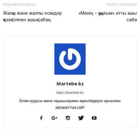
Алдыңғы материал
Келесі материал
Жалқы және жалпы есімдер
«Менің – құқығым» атты ашық
қазақ тілінен ашық сабақ
сабақ
Martebe.kz
https://martebe.kz
Білім ордасы және оқушылармен мұғалімдерге арналған
ақпараттық сайт