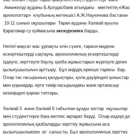
Аманкелді ауданы Б.Қолдасбаев атындағы мектептің «Жас
археологтар» клубының жетекшісі А.Ж.Наукенова бастаған
10-11 сынып оқушылары Таран ауданы Халвай ауылы
Қаратомар су қоймасына
экскурсияға
барды.
Негізгі мақсат жас ұрпақты елін сүюге, тарихи-мәдени
ескерткіштерді сақтауға, археологиялық ескерткіштерді
іздеуге, зерттеуге баулу, қазба жұмыстарын жүргізуге деген
қызығушылығын арттыру. Бұл өңірдің ерекше тарихы бар.
Олар тас ғасырының қалдықтары, қола дәуіріндегі қоныстар
мен қорымдар, ерте темір ғасырындағы және ортағасыр
кезеңіндегі қорған топтары.
Халвай 3 және Халвай 5 табылған құнды заттар оқушылар
мен студенттерге баға жетпес ақпарат берді. Олар өздері де
археологиялық қазбаларды зерттеу жұмысына аса
қызығушылықпен ат салысты. Бұл археологиялық зерттеу