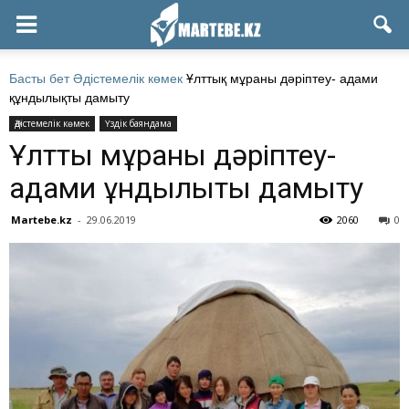
Басты бет
Әдістемелік көмек
Ұлттық мұраны дәріптеу- адами
құндылықты дамыту
Әдістемелік көмек
Үздік баяндама
Ұлттық мұраны дәріптеу-
адами құндылықты дамыту
Martebe.kz
-
29.06.2019
2060
0