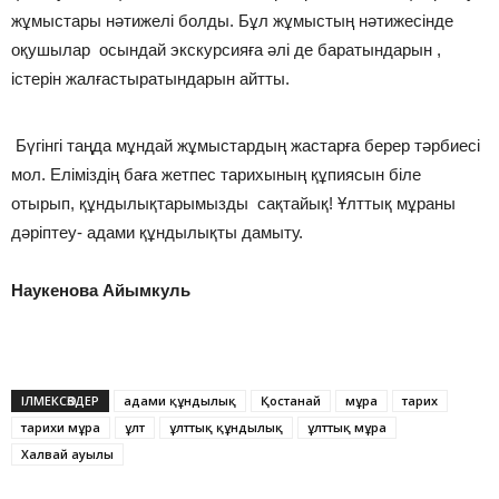
жұмыстары нәтижелі болды. Бұл жұмыстың нәтижесінде
оқушылар осындай экскурсияға әлі де баратындарын ,
істерін жалғастыратындарын айтты.
Бүгінгі таңда мұндай жұмыстардың жастарға берер тәрбиесі
мол. Еліміздің баға жетпес тарихының құпиясын біле
отырып, құндылықтарымызды сақтайық! Ұлттық мұраны
дәріптеу- адами құндылықты дамыту.
Наукенова Айымкуль
ІЛМЕКСӨЗДЕР
адами құндылық
Қостанай
мұра
тарих
тарихи мұра
ұлт
ұлттық құндылық
ұлттық мұра
Халвай ауылы