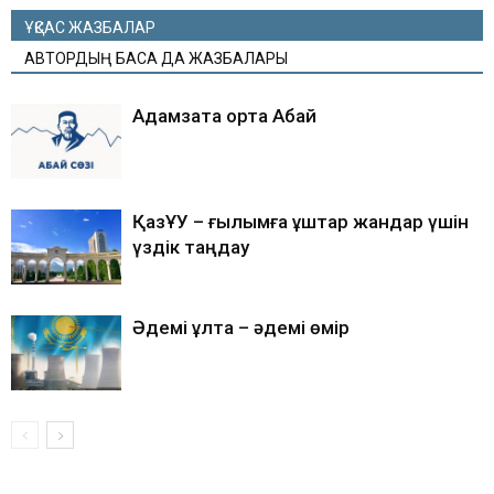
ҰҚСАС ЖАЗБАЛАР
АВТОРДЫҢ БАСҚА ДА ЖАЗБАЛАРЫ
Адамзатқа ортақ Абай
ҚазҰУ – ғылымға құштар жандар үшін
үздік таңдау
Әдемі ұлтқа – әдемі өмір