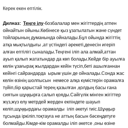
Керек екен ептілік.
Дилназ:
Теңге ілу
-бозбалалар мен жігіттердің атпен
ойнайтын ойыны.Көбінесе қыз ұзатылатын және сүндет
тойларының думанында ойналады.Бұл ойында жігіттің
атқа мықтылдығы ,ат үстіндегі әрекеті,денесін игеріп
алған ептілігі сыналады.Теңгені іліп ала алмай,аттан
ауып қалып жататындар да көп болады.Кейде бір ауылға
келін ұзағырақ жылдардан кейін түсіп,беті ашылғаннан
кейінгі сайрандарда ырым үшін де ойналады.Сонда жас
келін өзінің шолпысын немесе алқа күмістерін орамалға
түйіп,бір қарыстай терең қазылған ,қолдың басы ғана
сиятын шұңқырға салып қояды.Сәйгүлік мінген жігіттер
жүз,жүз елу метрдей жерден екпіндете шауып
келіп,шұңқырдағы орамалды іліп әкетуі тиіс.Шұңқыр
тұсында іркіліп.тоқтауға не аттың басын бәсеңдетуге
болмайды.Кімде-кім орамалды іліп әкетсе ,оны өзіне