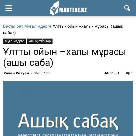
Басты бет
Мұғалімдерге
Ұлттық ойын –халық мұрасы (ашық
сабақ)
Мұғалімдерге
Ашық сабақтар
Ұлттық ойын –халық мұрасы
(ашық сабақ)
Рауан Ризуан
-
06.06.2019
11881
1