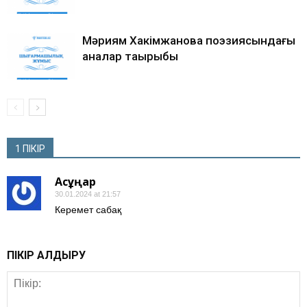
Мәриям Хакімжанова поэзиясындағы
аналар тақырыбы
1 ПІКІР
Ақсұңқар
30.01.2024 at 21:57
Керемет сабақ
ПІКІР ҚАЛДЫРУ