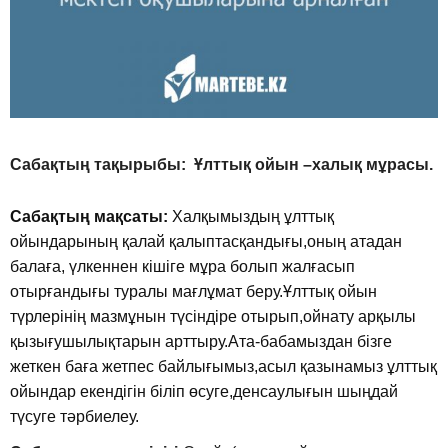
Сабақтың тақырыбы: Ұлттық ойын –халық мұрасы.
Сабақтың мақсаты:
Халқымыздың ұлттық
ойындарының қалaй қалыптасқандығы,оның атадан
балаға, үлкеннен кішіге мұра болып жалғасып
отырғандығы туралы мағлұмат беру.Ұлттық ойын
түрлерінің мазмұнын түсіндіре отырып,ойнату арқылы
қызығушылықтарын арттыру.Ата-бабамыздан бізге
жеткен баға жетпес байлығымыз,асыл қазынамыз ұлттық
ойындар екендігін біліп өсуге,денсаулығын шыңдай
түсуге тәрбиелеу.