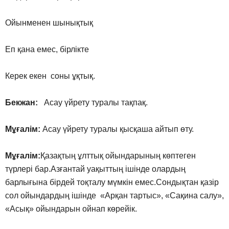
Ойынменен шынықтық
Еп қана емес, бірлікте
Керек екен соны ұқтық.
Бекжан:
Асау үйрету туралы тақпақ.
Мұғалім:
Асау үйрету туралы қысқаша айтып өту.
Мұғалім:
Қазақтың ұлттық ойындарының көптеген
түрлері бар.Азғантай уақыттың ішінде олардың
барлығына бірдей тоқталу мүмкін емес.Сондықтан қазір
сол ойындардың ішінде «Арқан тартыс», «Сақина салу»,
«Асық» ойындарын ойнап көрейік.