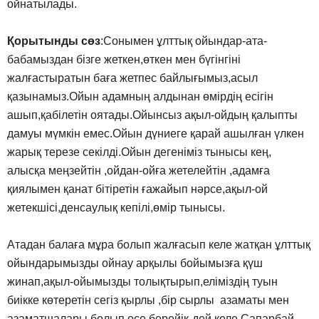
ойнатылады.
Қорытынды сөз
:Сонымен ұлттық ойындар-ата-
бабамыздан бізге жеткен,өткен мен бүгінгіні
жалғастыратын баға жетпес байлығымыз,асыл
қазынамыз.Ойын адамның алдынан өмірдің есігін
ашып,қабілетін оятады.Ойынсыз ақыл-ойдың қалыпты
дамуы мүмкін емес.Ойын дүниеге қарай ашылған үлкен
жарық терезе секілді.Ойын дегеніміз тынысы кең,
алысқа меңзейтін ,ойдан-ойға жетелейтін ,адамға
қиялымен қанат бітіретін ғажайып нәрсе,ақыл-ой
жетекшісі,денсаулық кепілі,өмір тынысы.
Атадан балаға мұра болып жалғасып келе жатқан ұлттық
ойындарымызды ойнау арқылы бойымызға қүш
жинап,ақыл-ойымызды толықтырып,еліміздің туын
биікке көтеретін сегіз қырлы ,бір сырлы азаматы мен
азаматшалары болып өсе берейік-дей келе Сапарбай