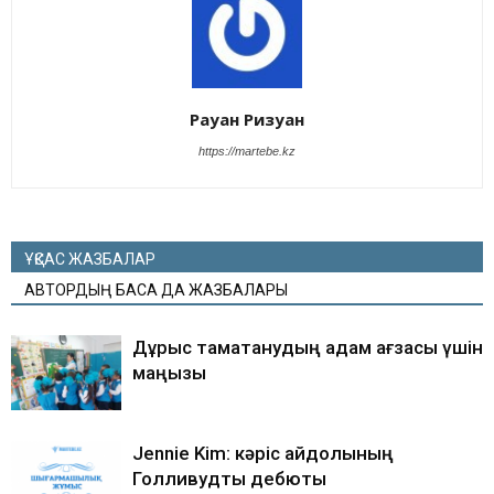
Рауан Ризуан
https://martebe.kz
ҰҚСАС ЖАЗБАЛАР
АВТОРДЫҢ БАСҚА ДА ЖАЗБАЛАРЫ
Дұрыс тамақтанудың адам ағзасы үшін
маңызы
Jennie Kim: кәріс айдолының
Голливудтық дебюты