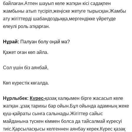
байлаған.Атпен шауып келе жатқан кісі садақпен
жамбыны атып түсіріп,жеңіске жетуге тырысқан.Жамбы
ату жігіттерді шабандоздыққа,мергендікке үйретуде
елеулі роль атқарған.
Нұрай:
Палуан болу оңай ма?
Қажет оған көп айла.
Сол үшін біз аянбай,
Көп күрестік көгалда.
Нұрлыбек:
Күрес-
қазақ халқымен бірге жасасып келе
жатқан ,ұзақ тарихы бар ойын.Бұл ойында адамның жеке
қүш-қайраты сынға салынады.Жігіттер сайыс
майданына түскен кіммен болса да тайсалмай күресуі
тиіс.Қарсыласқысы келгеннен аянбау керек.Күрес қазақ