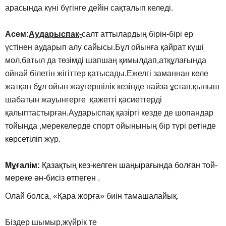
арасында күні бүгінге дейін сақталып келеді.
Асем:
Аударыспақ-
салт аттылардың бірін-бірі ер
үстінен аударып алу сайысы.Бұл ойынға қайрат күші
мол,батыл да төзімді шапшаң қимылдап,атқұлағында
ойнай білетін жігіттер қатысады.Ежелгі заманнан келе
жатқан бұл ойын жаугершілік кезінде найза ұстап,қылыш
шабатын жауынгерге қажетті қасиеттерді
қалыптастырған.Аударыспақ қазіргі кезде де шопандар
тойында ,мерекелерде спорт ойынының бір түрі ретінде
көрсетіліп жүр.
Мұғалім:
Қазақтың кез-келген шаңырағында болған той-
мереке ән-бисіз өтпеген .
Олай болса, «Қара жорға» биін тамашалайық.
Біздер шымыр,жүйрік те