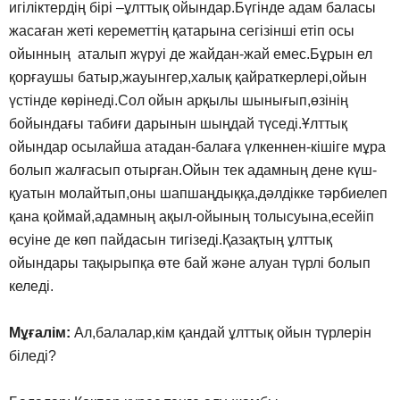
игіліктердің бірі –ұлттық ойындар.Бүгінде адам баласы
жасаған жеті кереметтің қатарына сегізінші етіп осы
ойынның аталып жүруі де жайдан-жай емес.Бұрын ел
қорғаушы батыр,жауынгер,халық қайраткерлері,ойын
үстінде көрінеді.Сол ойын арқылы шынығып,өзінің
бойындағы табиғи дарынын шыңдай түседі.Ұлттық
ойындар осылайша атадан-балаға үлкеннен-кішіге мұра
болып жалғасып отырған.Ойын тек адамның дене күш-
қуатын молайтып,оны шапшаңдыққа,дәлдікке тәрбиелеп
қана қоймай,адамның ақыл-ойының толысуына,есейіп
өсуіне де көп пайдасын тигізеді.Қазақтың ұлттық
ойындары тақырыпқа өте бай және алуан түрлі болып
келеді.
Мұғалім:
Ал,балалар,кім қандай ұлттық ойын түрлерін
біледі?