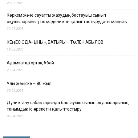
20.07.2025
Көркем және сауатты жазудың бастауыш сынып
оқушыларының тіл мәдениетін қалыптастырудағы маңызы
20.07.2025
КЕҢЕС ОДАҒЫНЫҢ БАТЫРЫ – ТӨЛЕН ҚАБЫЛОВ
18.05.2025
Адамзатқа ортақ Абай
29.04.2025
Ұлы жеңіске – 80 жыл
29.04.2025
Дүниетану сабақтарында бастауыш сынып оқушыларының
танымдық іс-әрекетін қалыптастыру
07.04.2025