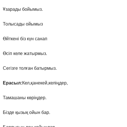
Ұзарады бойымыз.
Толысады ойымыз
Өйткені біз күн санап
Өсіп келе жатырмыз.
Сегізге толған батырмыз.
Ерасыл:
Кел,қанекей,келіңдер,
Тамашаны көріңдер.
Бізде қызық ойын бар.