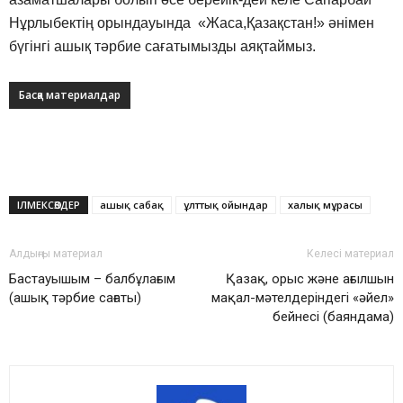
Нұрлыбектің орындауында «Жаса,Қазақстан!» әнімен
бүгінгі ашық тәрбие сағатымызды аяқтаймыз.
Басқа материалдар
ІЛМЕКСӨЗДЕР
ашық сабақ
ұлттық ойындар
халық мұрасы
Алдыңғы материал
Келесі материал
Бастауышым – балбұлағым
Қазақ, орыс және ағылшын
(ашық тәрбие сағаты)
мақал-мәтелдеріндегі «әйел»
бейнесі (баяндама)