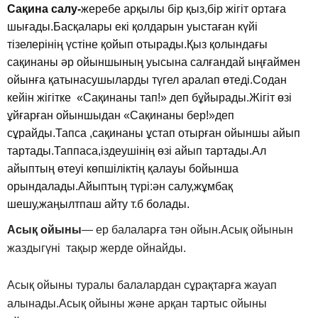
Сақина салу-
жеребе арқылы бір қыз,бір жігіт ортаға
шығады.Басқалары екі қолдарын уыстаған күйі
тізелерінің үстіне қойып отырады.Қыз қолындағы
сақинаны әр ойыншының уысына салғандай ыңғаймен
ойынға қатынасушыларды түгел аралап өтеді.Содан
кейін жігітке «Сақинаны тап!» деп бұйырады.Жігіт өзі
ұйғарған ойыншыдан «Сақинаны бер!»деп
сұрайды.Тапса ,сақинаны ұстап отырған ойыншы айып
тартады.Таппаса,іздеушінің өзі айып тартады.Ал
айыптың өтеуі көпшіліктің қалауы бойынша
орындалады.Айыптың түрі:ән салу,жұмбақ
шешу,жаңылтпаш айту т.б болады.
Асық ойыны
— ер балаларға тән ойын.Асық ойынын
жаздыгүні тақыр жерде ойнайды.
Асық ойыны туралы балалардан сұрақтарға жауап
алынады.Асық ойыны және арқан тартыс ойыны