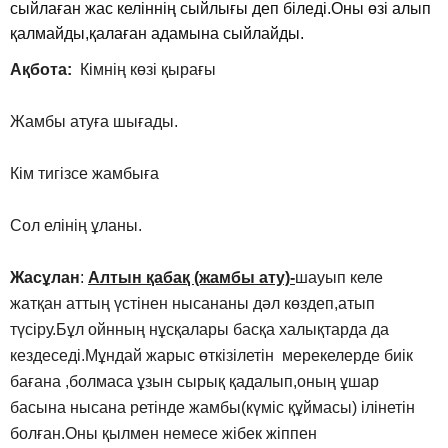
сыйлаған жас келіннің сыйлығы деп біледі.Оны өзі алып
қалмайды,қалаған адамына сыйлайды.
Ақбота:
Кімнің көзі қырағы
Жамбы атуға шығады.
Кім тигізсе жамбыға
Сол елінің ұланы.
Жасұлан
:
Алтын қабақ (жамбы ату)-
шауып келе
жатқан аттың үстінен нысананы дәл көздеп,атып
түсіру.Бұл ойнның нұсқалары басқа халықтарда да
кездеседі.Мұндай жарыс өткізілетін мерекелерде биік
бағана ,болмаса ұзын сырық қадалып,оның ұшар
басына нысана ретінде жамбы(күміс құймасы) ілінетін
болған.Оны қылмен немесе жібек жіппен