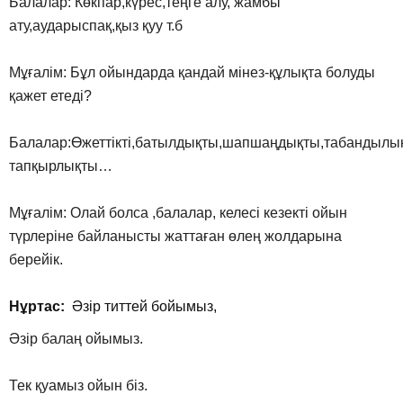
Балалар: Көкпар,күрес,теңге алу, жамбы
ату,аударыспақ,қыз қуу т.б
Мұғалім: Бұл ойындарда қандай мінез-құлықта болуды
қажет етеді?
Балалар:Өжеттікті,батылдықты,шапшаңдықты,табандылы
тапқырлықты…
Мұғалім: Олай болса ,балалар, келесі кезекті ойын
түрлеріне байланысты жаттаған өлең жолдарына
берейік.
Нұртас:
Әзір титтей бойымыз,
Әзір балаң ойымыз.
Тек қуамыз ойын біз.