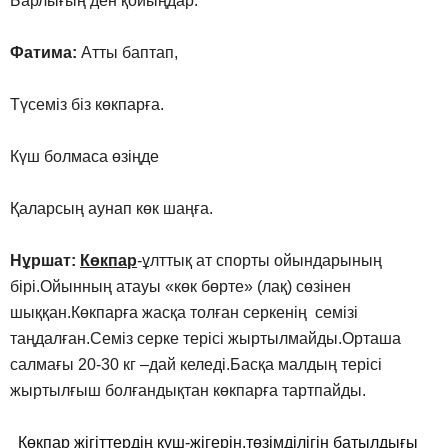
Барлығың ден қойыңдар.
Фатима:
Атты баптап,
Түсеміз біз көкпарға.
Күш болмаса өзіңде
Қаларсың аунап көк шаңға.
Нұршат:
Көкпар
-ұлттық ат спорты ойындарының
бірі.Ойынның атауы «көк бөрте» (лақ) сөзінен
шыққан.Көкпарға жасқа толған серкенің семізі
таңдалған.Семіз серке терісі жыртылмайды.Орташа
салмағы 20-30 кг –дай келеді.Басқа малдың терісі
жыртылғыш болғандықтан көкпарға тартпайды.
Көкпар жігіттердің күш-жігерін,төзімділігін батылдығы