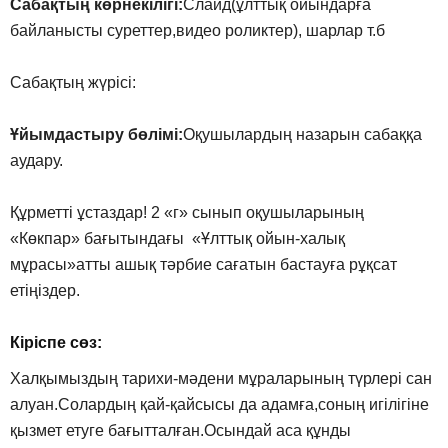
Сабaқтың көрнекілігі:
Слайд(ұлттық ойындарға
байланысты суреттер,видео роликтер), шарлар т.б
Сабaқтың жүрісі:
Ұйымдастыру бөлімі:
Оқушылардың назарын сабаққа
аудару.
Құрметті ұстаздар! 2 «г» сынып оқушыларының
«Көкпар» бағытындағы «Ұлттық ойын-халық
мұрасы»атты ашық тәрбие сағатын бастауға рұқсат
етіңіздер.
Кіріспе сөз:
Халқымыздың тарихи-мәдени мұраларының түрлері сан
алуан.Солардың қай-қайсысы да адамға,соның игілігіне
қызмет етуге бағытталған.Осындай аса құнды