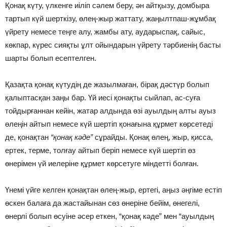
Қонақ күту, үлкенге иiлiп сәлем беру, ән айтқызу, домбыра
тартып күй шерткiзу, өлең-жыр жаттату, жаңылтпаш-жұмбақ
үйрету немесе теңге алу, жамбы ату, аударыспақ, сайыс,
көкпар, күрес сияқты ұлт ойындарын үйрету тәрбиенiң басты
шарты болып есептелген.
Қазақта қонақ күтудiң де жазылмаған, бiрақ дәстүр болып
қалыптасқан заңы бар. Үй иесi қонақты сыйлап, ас-суға
тойдырғаннан кейiн, жатар алдында өзi ауылдың алты ауыз
өлеңiн айтып немесе күй шертiп қонағына құрмет көрсетедi
де, қонақтан
“қонақ кәде”
сұрайды. Қонақ өлең, жыр, қисса,
ертек, терме, толғау айтып берiп немесе күй шертiп өз
өнерiмен үй иелерiне құрмет көрсетуге мiндеттi болған.
Үнемi үйге келген қонақтан өлең-жыр, ертегi, аңыз әңгiме естiп
өскен балаға да жастайынан сөз өнерiне бейiм, өнегелi,
өнерлi болып өсуiне әсер еткен, “қонақ кәде” мен “ауылдың