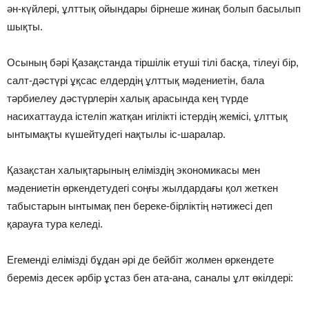
ән-күйлерi, ұлттық ойындары бiрнеше жинақ болып басылып
шықты.
Осының бәрi Қазақстанда тiршiлiк етушi тiлi басқа, тiлеуi бiр,
салт-дәстүрi ұқсас елдердiң ұлттық мәдениетiн, бала
тәрбиелеу дәстүрлерiн халық арасында кең түрде
насихаттауда iстелiп жатқан игiлiктi iстердiң жемiсi, ұлттық
ынтымақты күшейтудегi нақтылы iс-шаралар.
Қазақстан халықтарының елiмiздiң экономикасы мен
мәдениетiн өркендетудегi соңғы жылдардағы қол жеткен
табыстарын ынтымақ пен береке-бiрлiктiң нәтижесi деп
қарауға тура келедi.
Егемендi елiмiздi бұдан әрi де бейбiт жолмен өркендете
беремiз десек әрбiр ұстаз бен ата-ана, саналы ұлт өкiлдерi: