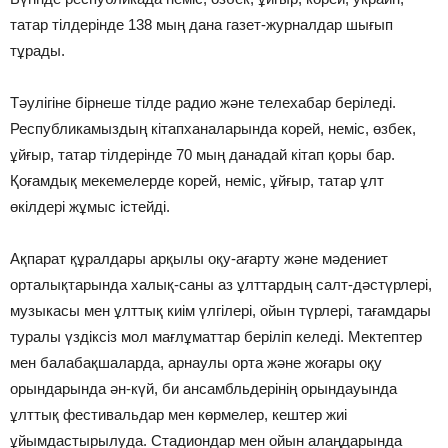
татар тiлдерiнде 138 мың дана газет-журналдар шығып
тұрады.
Тәулiгiне бiрнеше тiлде радио және телехабар берiледi.
Республикамыздың кiтапханаларында корей, немiс, өзбек,
ұйғыр, татар тiлдерiнде 70 мың данадай кiтап қоры бар.
Қоғамдық мекемелерде корей, немiс, ұйғыр, татар ұлт
өкiлдерi жұмыс iстейдi.
Ақпарат құралдары арқылы оқу-ағарту және мәдениет
орталықтарында халық-саны аз ұлттардың салт-дәстүрлерi,
музыкасы мен ұлттық киiм үлгiлерi, ойын түрлерi, тағамдары
туралы үздiксiз мол мағлұматтар берiлiп келедi. Мектептер
мен балабақшаларда, арнаулы орта және жоғары оқу
орындарында ән-күй, би ансамбльдерiнiң орындауында
ұлттық фестивальдар мен көрмелер, кештер жиi
ұйымдастырылуда. Стадиондар мен ойын алаңдарында