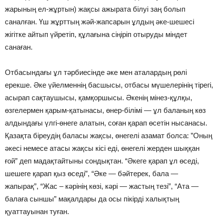
жарының ел-жұртын) жақсы ажырата бiлуi заң болып
саналған. Үш жұрттың жәй-жапсарын ұлдың әке-шешесi
жiгiтке айтып үйретiп, құлағына сiңiрiп отыруды мiндет
санаған.
Отбасындағы ұл тәрбиесiнде әке мен аталардың рөлi
ерекше. Әке үйелменнiң басшысы, отбасы мүшелерiнiң тiрегi,
асырап сақтаушысы, қамқоршысы. Әкенiң мiнез-құлқы,
өзгелермен қарым-қатынасы, өнер-бiлiмi — ұл баланың көз
алдындағы үлгi-өнеге алатын, соған қарап өсетiн нысанасы.
Қазақта бiреудiң баласы жақсы, өнегелi азамат болса: ”Оның
әкесi немесе атасы жақсы кiсi едi, өнегелi жерден шыққан
ғой” деп мадақтайтыны сондықтан. “Әкеге қарап ұл өседi,
шешеге қарап қыз өседi”, “Әке — бәйтерек, бала —
жапырақ”, “Жас – кәрiнiң көзi, кәрi — жастың тезi”, “Ата —
балаға сыншы” мақалдары да осы пiкiрдi халықтың
қуаттауынан туған.