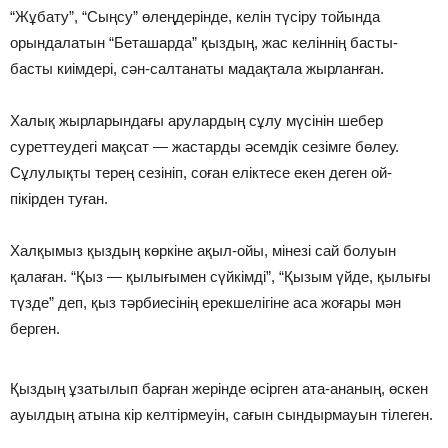
“Жұбату”, “Сыңсу” өлеңдерiнде, келiн түсiру тойында
орындалатын “Беташарда” қыздың, жас келiннiң басты-
басты киiмдерi, сән-салтанаты мадақтала жырланған.
Халық жырларындағы арулардың сұлу мүсiнiн шебер
суреттеудегi мақсат — жастарды әсемдiк сезiмге бөлеу.
Сұлулықты терең сезiнiп, соған елiктесе екен деген ой-
пiкiрден туған.
Халқымыз қыздың көркiне ақыл-ойы, мiнезi сай болуын
қалаған. “Қыз — қылығымен сүйкiмдi”, “Қызым үйде, қылығы
түзде” деп, қыз тәрбиесiнiң ерекшелiгiне аса жоғары мән
берген.
Қыздың ұзатылып барған жерiнде өсiрген ата-ананың, өскен
ауылдың атына кiр келтiрмеуiн, сағын сындырмауын тiлеген.