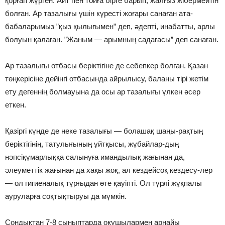
қорғап жүрген. Айт пен тойға бiрге барып, жалғыз жiбермейтiн
болған. Ар тазалығы үшiн күрестi жоғары санаған ата-
бабаларымыз ”қыз қылығымен” деп, әдептi, инабатты, арлы
болуын қалаған. ”Жаным — арымның садағасы” деп санаған.
Ар тазалығы отбасы берiктiгiне де себепкер болған. Қазан
төңкерiсiне дейiнгi отбасында айрылысу, баланы тiрi жетiм
ету дегеннiң болмауына да осы ар тазалығы үлкен әсер
еткен.
Қазiргi күнде де неке тазалығы — болашақ шаңы-рақтың
берiктiгiнiң, татулығының ұйтқысы, жұбайлар-дың
нәпсiқұмарлыққа салынуға имандылық жағынан да,
әлеуметтiк жағынан да хақы жоқ, ал кездейсоқ кездесу-лер
— ол гигиеналық тұрғыдан өте қауiптi. Ол түрлi жұқпалы
ауруларға соқтықтыруы да мүмкiн.
Сондықтан 7-8 сыныптарда оқушылармен арнайы