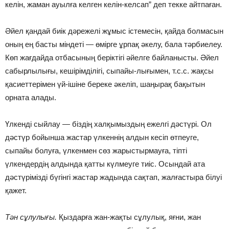
келiн, жаман ауылға келген келiн-келсап” деп текке айтпаған.
Әйел қандай биiк дәрежелi жұмыс iстемесiн, қайда болмасын
оның ең басты мiндетi — өмiрге ұрпақ әкелу, бала тәрбиелеу.
Көп жағдайда отбасының берiктiгi әйелге байланысты. Әйел
сабырлылығы, кешiрiмдiлiгi, сыпайы-лығымен, т.с.с. жақсы
қасиеттерiмен үй-iшiне береке әкелiп, шаңырақ бақытын
орната алады.
Үлкендi сыйлау — бiздiң халқымыздың ежелгi дәстүрi. Ол
дәстүр бойынша жастар үлкеннiң алдын кесiп өтпеуге,
сыпайы болуға, үлкенмен сөз жарыстырмауға, тiптi
үлкендердiң алдында қатты күлмеуге тиiс. Осындай ата
дәстүрiмiздi бүгiнгi жастар жадында сақтап, жалғастыра бiлуi
қажет.
Тән сұлулығы.
Қыздарға жан-жақты сұлулық, яғни, жан