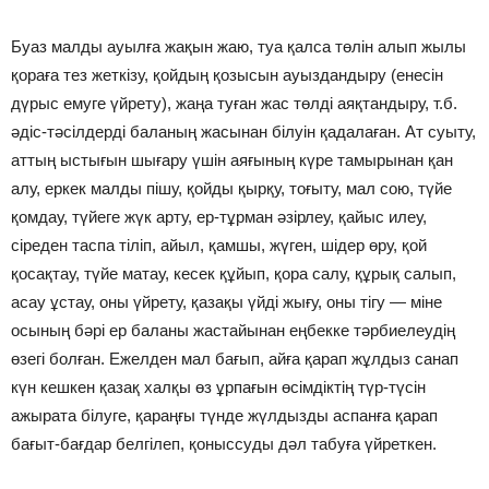
Буаз малды ауылға жақын жаю, туа қалса төлiн алып жылы
қораға тез жеткiзу, қойдың қозысын ауыздандыру (енесiн
дүрыс емуге үйрету), жаңа туған жас төлдi аяқтандыру, т.б.
әдiс-тәсiлдердi баланың жасынан бiлуiн қадалаған. Ат суыту,
аттың ыстығын шығару үшiн аяғының күре тамырынан қан
алу, еркек малды пiшу, қойды қырқу, тоғыту, мал сою, түйе
қомдау, түйеге жүк арту, ер-тұрман әзiрлеу, қайыс илеу,
сiреден таспа тiлiп, айыл, қамшы, жүген, шiдер өру, қой
қосақтау, түйе матау, кесек құйып, қора салу, құрық салып,
асау ұстау, оны үйрету, қазақы үйдi жығу, оны тiгу — мiне
осының бәрi ер баланы жастайынан еңбекке тәрбиелеудiң
өзегi болған. Ежелден мал бағып, айға қарап жұлдыз санап
күн кешкен қазақ халқы өз ұрпағын өсiмдiктiң түр-түсiн
ажырата бiлуге, қараңғы түнде жүлдызды аспанға қарап
бағыт-бағдар белгiлеп, қоныссуды дәл табуға үйреткен.