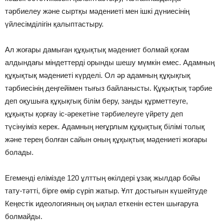
тәрбиелеу және сыртқы мәдениетi мен iшкi дүниесiнiң
үйлесiмдiлiгiн қалыптастыру.
Ал жоғары дамыған құқықтық мәдениет болмай қоғам
алдындағы мiндеттердi орынды шешу мүмкiн емес. Адамның
құқықтық мәдениетi күрделi. Ол әр адамның құқықгық
тәрбиесiнiң деңгейiмен тығыз байланысты. Құқықтық тәрбие
деп оқушыға құқықгық бiлiм беру, занды құрметтеуге,
құқықты қорғау iс-әрекетiне тәрбиелеуге үйрету деп
түсiнуiмiз керек. Адамның неғұрлым құқықтық бiлiмi толық
және терең болған сайын оның құқықтық мәдениетi жоғары
болады.
Егемендi елiмiзде 120 ұлттың өкiлдерi ұзақ жылдар бойы
тату-тәттi, бiрге өмiр сүрiп жатыр. Ұлт достығын күшейтуде
Кеңестiк идеологияның оң ықпал еткенiн естен шығаруға
болмайды.