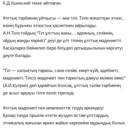
К.Д.Ушинский текке айтпаған.
Ұлттық тәрбиенiң ұйтқысы — ана тiлi. Тiлiн жоғалтқан этнос,
өзiнiң бұрынғы этностық қасиетiнен айрылады.
А.Н.Толстойдың “Тiл ұлттың жаны… идеяның, сезiмнiң,
ойдың жанды көрiнiсi” деуi де ұлт тiлiнiң ұлттық мәдениеттi
басқаларға бейнелеп бере бiлудегi артықшылығын көрсетуi
деуге болады.
“Тiл — халықтың тарихы, сана-сезiмi, көңiл-күйi, әдебиетi,
мәдениетi. Тiлсiз мәдениет пен тарихтың дамуы мүмкiн емес”
(А.И.Куприн) деп қарайтын болсақ, ұлттық тәлiм-тәрбиенiң
де асыл арқауы тiлге келiп тiреледi.
Ұлттық мәдениет пен мемлекеттiк тiлдiң өркендеуi
Қазақстанда тiршiлiк ететiн жүзден астам ұлттардың
этникалық жағынан өркен жайып көркеюiне мұрындық болып