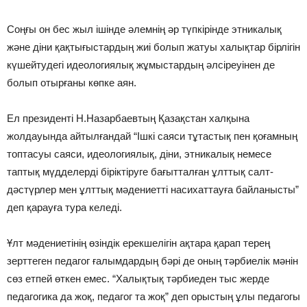
Соңғы он бес жыл iшiнде әлемнiң әр түпкiрiнде этникалық
және дiни қақтығыстардың жиi болып жатуы халықтар бiрлiгiн
күшейтудегi идеологиялық жұмыстардың әлсiреуiнен де
болып отырғаны көпке аян.
Ел президентi Н.Назарбаевтың Қазақстан халқына
жолдауында айтылғандай “Iшкi саяси тұтастық пен қоғамның
топтасуы саяси, идеологиялық, дiни, этникалық немесе
таптық мүдделердi бiрiктiруге бағытталған ұлттық салт-
дәстүрлер мен ұлттық мәдениеттi насихаттауға байланысты”
деп қарауға тура келедi.
Ұлт мәдениетiнiң өзiндiк ерекшелiгiн ақтара қарап терең
зерттеген педагог ғалымдардың бәрi де оның тәрбиелiк мәнiн
сөз етпей өткен емес. “Халықтық тәрбиеден тыс жерде
педагогика да жоқ, педагог та жоқ” деп орыстың ұлы педагогы