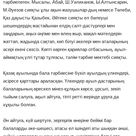
тәрбиелеген. Мысалы, Абай, Ш.Уәлиханов, Ы.Алтынсарин,
М.Әуезов сияқты ұлы ақын-жазушылар-дың немесе Төлеби,
Қаз дауысты Қазыбек, Әйтеке сияқты ел билеушi
шешендердiң жастайынан елдiң салт-дәстүрлерi мен
заңдарын, аңыз-әңгiме мен өлең-жыр, мақал-мәтелдерiн
жаттап, жадында сақтап, көп бiлуi әкелерi мен аталарының
әсерi екенi сөзсiз. Көптi көрген қариялар отбасының, ауыл-
аймақтың үлгi тұтар тұлғасы, тәлiм-тәрбие мектебi сияқты.
Қазақ ауылында бала тәрбиесiне бүкiл ауылдың үлкендерi,
әсiресе қарттары араласқан. Үлкендер ауыл-дастарының
балаларының өрескел мiнез-құлқын көрсе, ұрсып, зекiп
тыйым салуға, ақыл айтуға, тiптi реттi жерiнде ұруға да
хұқылы болған.
Ән айтуға, күй шертуге, зергерлiк өнерiне бейiмi бар
балаларды әке-шешесi, атасы ел iшiндегi аты шыққан әншi,