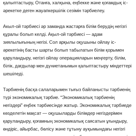
қалыптастыру, Отанға, халқына, еңбекке және қоғамдық iс-
әрекетке деген жауапкершiлiк сезiмiн тәрбиелеу.
Акыл-ой тәрбиесi әр заманда жастарға бiлiм берудiң негiзгi
құралы болып келдi. Ақыл-ой тәрбиесi — адам
зиялылығының негiзi. Сол арқылы оқушыны ойлау iс-
әрекетiнiң басты шарты болып табылатын бiлiм қорымен
қаруландыру, негiзгi ойлау операцияларын меңгерту, бiлiм,
бiлiк, дағдылар мен дүниетанымын қалыптастыру мiндеттерi
шешiледi.
Тәрбиенiң басқа салаларымен тығыз байланысты тәрбиенiң
түрi экономикалық тәрбие. “Экономикалық тәрбиенiң
негiздерi” еңбек тәрбиесiнде жатыр. Экономикалық тәрбиеде
көзделетiн мақсат — оқушыларды бiлiмдер негiздерiмен
қаруландыру, қоғамның экономикалық саясатын ұғындыру,
өндiрiс, айырбас, бөлiсу және тұтыну ауқымындағы негiзгi