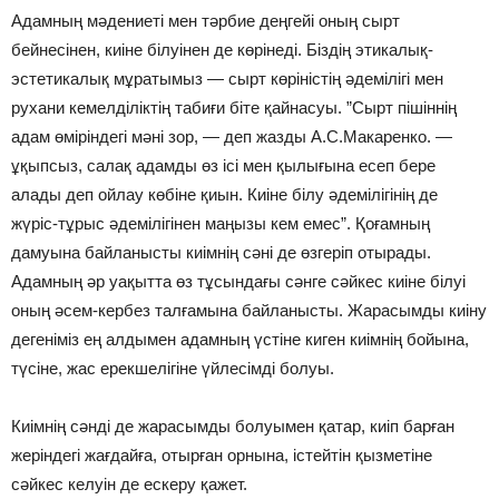
Адамның мәдениетi мен тәрбие деңгейi оның сырт
бейнесiнен, киiне бiлуiнен де көрiнедi. Бiздiң этикалық-
эстетикалық мұратымыз — сырт көрiнiстiң әдемiлiгi мен
рухани кемелдiлiктiң табиғи бiте қайнасуы. ”Сырт пiшiннiң
адам өмiрiндегi мәнi зор, — деп жазды А.С.Макаренко. —
ұқыпсыз, салақ адамды өз iсi мен қылығына есеп бере
алады деп ойлау көбiне қиын. Киiне бiлу әдемiлiгiнiң де
жүрiс-тұрыс әдемiлiгiнен маңызы кем емес”. Қоғамның
дамуына байланысты киiмнiң сәнi де өзгерiп отырады.
Адамның әр уақытта өз тұсындағы сәнге сәйкес киiне бiлуi
оның әсем-кербез талғамына байланысты. Жарасымды киiну
дегенiмiз ең алдымен адамның үстiне киген киiмнiң бойына,
түсiне, жас ерекшелiгiне үйлесiмдi болуы.
Киiмнiң сәндi де жарасымды болуымен қатар, киiп барған
жерiндегi жағдайға, отырған орнына, iстейтiн қызметiне
сәйкес келуiн де ескеру қажет.