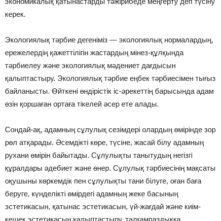
экономикалық қатынастарды тәжiрибеде меңгерту деп түсiну
керек.
Экологиялық тәрбие дегенiмiз — экологиялық нормалардың,
ережелердiң қажеттiлiгiн жастардың мiнез-құлқында
тәрбиелеу және экологиялық мәдениет дағдысын
қалыптастыру. Экологиялық тәрбие еңбек тәрбиесiмен тығыз
байланысты. Өйткенi өндiрiстiк iс-әрекеттiң барысында адам
өзiн қоршаған ортаға тiкелей әсер ете алады.
Сондай-ақ, адамның сұлулық сезiмдерi олардың өмiрiнде зор
рөл атқарады. Әсемдiктi көре, түсiне, жасай бiлу адамның
рухани өмiрiн байытады. Сұлулықты танытудың негiзгi
құралдары әдебиет және өнер. Сұлулық тәрбиесiнiң мақсаты
оқушыны көркемдiк пен сұлулықты тани бiлуге, оған баға
беруге, күнделiктi өмiрдегi адамның жеке басының
эстетикасын, қатынас эстетикасын, үй-жағдай және киiм-
кешек эстетикасын қалыптастыру, талғампаздыққа