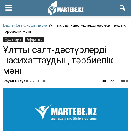
Басты бет
Оқушыларға
Ұлттық салт-дәстүрлерді насихаттаудың
тәрбиелік мәні
Оқушыларға
Рефераттар
Ұлттық салт-дәстүрлерді
насихаттаудың тәрбиелік
мәні
Рауан Ризуан
-
26.09.2019
1795
0