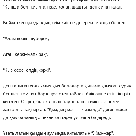
“Қыпша бел, қиылған қас, қолаң шашты” деп сипаттаған.
Бойжеткен қыздардың киiм киiсiне де ерекше көңiл бөлген.
“Адам көркi–шүберек,
Ағаш көркi–жапырақ”,
“Қыз өссе–елдiң көркi”,–
деп таныған халқымыз қыз балаларға қынама қамзол, дүрия
бешпет, кәмшат бөрiк, қос етек көйлек, биiк өкше етiк тiктiрiп
кигiзген. Сырға, бiлезiк, шашбау, шолпы сияқты әшекей
заттарды тақтырған. “Қыздың көзi — қызылда” деген мақал
да қыз баланың әшекей заттарға үйiрлiгiн бiлдiредi.
Ұзатылатын қыздың аулында айтылатын “Жар-жар”,