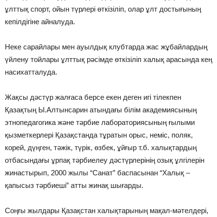
ұлттық спорт, ойын түрлерi өткiзiлiп, олар ұлт достығының
кепiлдiгiне айналуда.
Неке сарайлары мен ауылдық клубтарда жас жұбайлардың
үйлену тойлары ұлттық рәсiмде өткiзiлiп халық арасында кең
насихатталуда.
Жақсы дәстүр жалғаса берсе екен деген игi тiлекпен
Қазақтың Ы.Алтынсарин атындағы бiлiм академиясының
этнопедагогика және тәрбие лабораториясының ғылыми
қызметкерлерi Қазақстанда тұратын орыс, немiс, поляк,
корей, дүңген, тәжiк, түрiк, өзбек, ұйғыр т.б. халықтардың
отбасындағы ұрпақ тәрбиелеу дәстүрлерiнiң озық ұлгiлерiн
жинастырып, 2000 жылы “Санат” баспасынан “Халық –
қапысыз тәрбиешi” атты жинақ шығарды.
Соңғы жылдары Қазақстан халықтарының мақал-мәтелдерi,