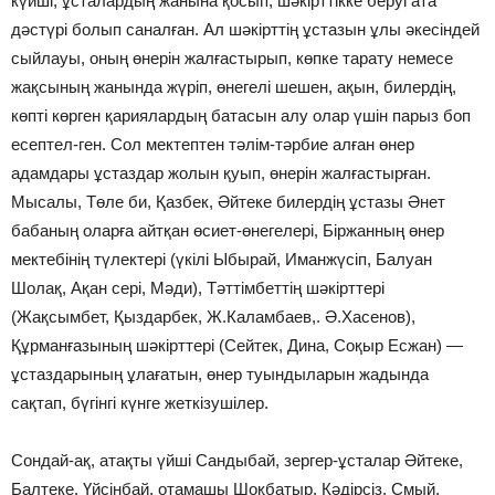
күйшi, ұсталардың жанына қосып, шәкiрттiкке беруi ата
дәстүрi болып саналған. Ал шәкiрттiң ұстазын ұлы әкесiндей
сыйлауы, оның өнерiн жалғастырып, көпке тарату немесе
жақсының жанында жүрiп, өнегелi шешен, ақын, билердiң,
көптi көрген қариялардың батасын алу олар үшiн парыз боп
есептел-ген. Сол мектептен тәлiм-тәрбие алған өнер
адамдары ұстаздар жолын қуып, өнерiн жалғастырған.
Мысалы, Төле би, Қазбек, Әйтеке билердiң ұстазы Әнет
бабаның оларға айтқан өсиет-өнегелерi, Бiржанның өнер
мектебiнiң түлектерi (үкiлi Ыбырай, Иманжүсiп, Балуан
Шолақ, Ақан серi, Мәди), Тәттiмбеттiң шәкiрттерi
(Жақсымбет, Қыздарбек, Ж.Каламбаев,. Ә.Хасенов),
Құрманғазының шәкiрттерi (Сейтек, Дина, Соқыр Есжан) —
ұстаздарының ұлағатын, өнер туындыларын жадында
сақтап, бүгiнгi күнге жеткiзушiлер.
Сондай-ақ, атақты үйшi Сандыбай, зергер-ұсталар Әйтеке,
Балтеке, Үйсiнбай, отамашы Шоқбатыр, Кәдiрсiз, Смый,