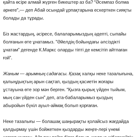
қайта өсiре алмай жүрген бикештер аз ба? “Әсемпаз болма
әрнеге”,— деп Абай осындай ұрпақтарына ескерткен сияқты
болады да тұрады.
Бiз жастардың, әсiресе, балаларымыздың әдептi, сыпайы
болғанын өте ұнатамыз. ”Әйелдiң бойындағы әлсiздiктi
ұнатам” дегенде К.Маркс оларды тiптi де кемсiтiп айтпаған
ғой”.
Жаным — арымның садағасы. Қ
азақ халқы неке тазалығына,
қалыңдықтың арын сақтап, қыздың қасиетiн жоғары
ұстауына өте зор мән берген. “Қызға қырық үйден тыйым,
мың сан үйден сын” деп, ата-бабаларымыз қыздың
абыройын бүкiл ауыл-аймақ болып қорғаған.
Неке тазалығы — болашақ шаңырақты қолайсыз жағдайда
қалдырмау үшiн бойжеткен қыздарды жеңге-лерi үнемi