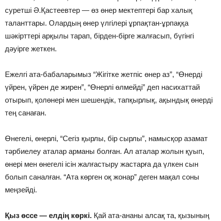
суретшi Ә.Қастеевтер — өз өнер мектептерi бар халық
таланттары. Олардың өнер үлгiлерi ұрпақтан-ұрпаққа
шәкiрттерi арқылы тарап, бiрден-бiрге жалғасып, бүгiнгi
дәуiрге жеткен.
Ежелгi ата-бабаларымыз “Жiгiтке жетпiс өнер аз”, “Өнердi
үйрен, үйрен де жирен”, “Өнерлi өлмейдi” деп насихаттай
отырып, қолөнерi мен шешендiк, тапқырлық, ақындық өнердi
тең санаған.
Өнегелi, өнерлi, “Сегiз қырлы, бiр сырлы”, намысқор азамат
тәрбиелеу аталар арманы болған. Ал аталар жолын қуып,
өнерi мен өнегелi iсiн жалғастыру жастарға да үлкен сын
болып саналған. “Ата көрген оқ жонар” деген мақал соны
меңзейдi.
Қыз өссе — елдiң көркi.
Қай ата-ананы алсақ та, қызының