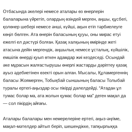
Отбасында әкелерi немесе аталары өз өнерлерiн
балаларына үйретiп, олардың өзiндей мерген, аңшы, құсбегi,
қолөнер шеберi немесе әншi, күйшi, ақын етiп тәрбиелеуге
көңiл бөлген. Ата өнерiн баласының қууы, оны мирас етуi
ежелгi ел дәстүрi болған. Қазақ халқының өмiрiнде жетi
атасына дейiн мергендiк, аңшылық немесе ұсталық, күйшiлiк,
емшiлiк өнердi қуып өткен адамдар жиi кездеседi. Осындай
әке мұрасын жалғастырушы өнерлi жастарды дәрiптеу қазақ
ауыз әдебиетiнен өзектi орын алған. Мысалы, Құламергеннiң
баласы Жоямерген, Тобықбай сыншының баласы Толыбай
туралы ертегi-аңыздар осы пiкiрдi дәлелдейдi. “Атадан ұл
тумас болар ма, ата жолын қумас болар ма” деген мақал да
— сол пiкiрдiң айғағы.
Аталары балалары мен немерелерiне ертегi, аңыз-әңгiме,
мақал-мәтелдер айтып берiп, шешендiкке, тапқырлыққа