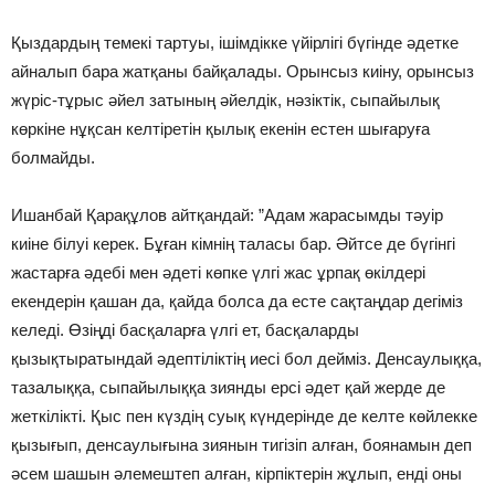
Қыздардың темекi тартуы, iшiмдiкке үйiрлiгi бүгiнде әдетке
айналып бара жатқаны байқалады. Орынсыз киiну, орынсыз
жүрiс-тұрыс әйел затының әйелдiк, нәзiктiк, сыпайылық
көркiне нұқсан келтiретiн қылық екенiн естен шығаруға
болмайды.
Ишанбай Қарақұлов айтқандай: ”Адам жарасымды тәуiр
киiне бiлуi керек. Бұған кiмнiң таласы бар. Әйтсе де бүгiнгi
жастарға әдебi мен әдетi көпке үлгi жас ұрпақ өкiлдерi
екендерiн қашан да, қайда болса да есте сақтаңдар дегiмiз
келедi. Өзiңдi басқаларға үлгi ет, басқаларды
қызықтыратындай әдептiлiктiң иесi бол деймiз. Денсаулыққа,
тазалыққа, сыпайылыққа зиянды ерсi әдет қай жерде де
жеткiлiктi. Қыс пен күздiң суық күндерiнде де келте көйлекке
қызығып, денсаулығына зиянын тигiзiп алған, боянамын деп
әсем шашын әлемештеп алған, кiрпiктерiн жұлып, ендi оны