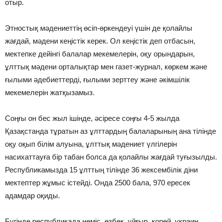
отыр.
Этностық мәдениеттiң өсiп-өркендеуi үшiн де қолайлы
жағдай, мәдени кеңiстiк керек. Ол кеңiстiк деп отбасын,
мектепке дейiнгi балалар мекемелерiн, оқу орындарын,
ұлттық мәдени орталықтар мен газет-журнал, көркем және
ғылыми әдебиеттердi, ғылыми зерттеу және әкiмшiлiк
мекемелерiн жатқызамыз.
Соңғы он бес жыл iшiнде, әсiресе соңғы 4-5 жылда
Қазақстанда тұратын аз ұлттардың балаларының ана тiлiнде
оқу оқып бiлiм алуына, ұлттық мәдениет үлгiлерiн
насихаттауға бiр табан болса да қолайлы жағдай туғызылды.
Республикамызда 15 ұлттың тiлiнде 36 жексембiлiк дiни
мектептер жұмыс iстейдi. Онда 2500 бала, 970 ересек
адамдар оқиды.
Бүгiнде республикада немiс, өзбек, ұйғыр, корей, украин,