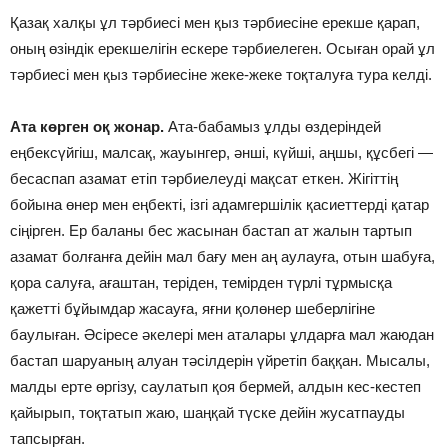
Қазақ халқы ұл тәрбиесi мен қыз тәрбиесiне ерекше қарап,
оның өзiндiк ерекшелiгiн ескере тәрбиелеген. Осыған орай ұл
тәрбиесi мен қыз тәрбиесiне жеке-жеке тоқталуға тура келдi.
Ата көрген оқ жонар.
Ата-бабамыз ұлды өздерiндей
еңбексүйгiш, малсақ, жауынгер, әншi, күйшi, аңшы, құсбегi —
бесаспап азамат етiп тәрбиелеудi мақсат еткен. Жiгiттiң
бойына өнер мен еңбектi, iзгi адамгершiлiк қасиеттердi қатар
сiңiрген. Ер баланы бес жасынан бастап ат жалын тартып
азамат болғанға дейiн мал бағу мен аң аулауға, отын шабуға,
қора салуға, ағаштан, терiден, темiрден түрлi тұрмысқа
қажеттi бұйымдар жасауға, яғни қолөнер шеберлiгiне
баулыған. Әсiресе әкелерi мен аталары ұлдарға мал жаюдан
бастап шаруаның алуан тәсiлдерiн үйретiп баққан. Мысалы,
малды ерте өргiзу, саулатып қоя бермей, алдын кес-кестеп
қайырып, тоқтатып жаю, шаңқай түске дейiн жусатпауды
тапсырған.