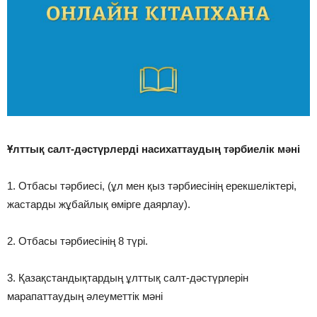
Ұлттық салт-дәстүрлерді насихаттаудың тәрбиелік мәні
1. Отбасы тәрбиесi, (ұл мен қыз тәрбиесiнiң ерекшелiктерi,
жастарды жұбайлық өмiрге даярлау).
2. Отбасы тәрбиесiнiң 8 түрi.
3. Қазақстандықтардың ұлттық салт-дәстүрлерiн
марапаттаудың әлеуметтiк мәнi