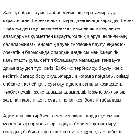
Халық еңбектi бүкiл тәрбие жүйесiнiң күретамыры деп
қарастырған. Еңбекке асыл мұрат деңгейiнде қарайды. Еңбек
тәрбиесi деп оқушыны еңбекке сүйiспеншiлiкпен, еңбек
адамдарына құрметпен қарауға, халық шаруашылығының
салаларындағы еңбектiң алуан түрлерiне баулу, еңбек iс-
әрекетiнiң барысында олардың дағдысы мен iскерлiгiн
қалыптастыруға, сөйтiп болашақта мамандық тандауға
дайындау деп түсiнемiз. Еңбекке тәрбиелеу, баулу және
кәсiптiк бағдар беру оқушылардың қоғамға пайдалы, өнiмдi
еңбекке тiкелей қатысуы оқуға деген саналы көзқарасты
тәрбиелеудiң, жеке адамды адамгершiлiк және зиялылық
жағынан қалыптастырудың негiзгi көзi болып табылады.
Адамгершiлiк тәрбиесi дегенiмiз окушыларды қоғамның
моральдық нормасын орындауға белсене қатыстыру,
олардың бойына тәртiптiлiк пен мiнез-құлық тәжiрибесiн