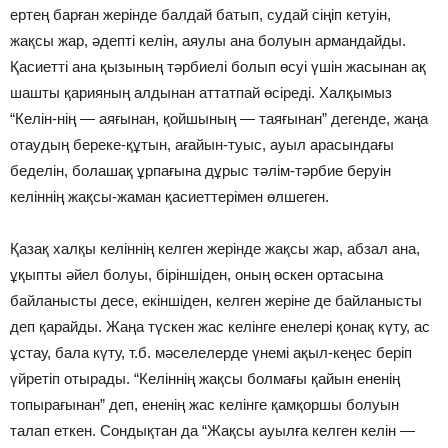
ертең барған жерiнде балдай батып, судай сiңiп кетуiн,
жақсы жар, әдептi келiн, аяулы ана болуын армандайды.
Қасиеттi ана қызының тәрбиелi болып өсуi үшiн жасынан ақ
шашты қарияның алдынан аттатпай өсiредi. Халқымыз
“Келiн-нiң — аяғынан, қойшының — таяғынан” дегенде, жаңа
отаудың береке-құтын, ағайын-туыс, ауыл арасындағы
беделiн, болашақ ұрпағына дұрыс тәлiм-тәрбие беруiн
келiннiң жақсы-жаман қасиеттерiмен өлшеген.
Қазақ халқы келiннiң келген жерiнде жақсы жар, абзал ана,
ұқыпты әйел болуы, бiрiншiден, оның өскен ортасына
байланысты десе, екiншiден, келген жерiне де байланысты
деп қарайды. Жаңа түскен жас келiнге енелерi қонақ күту, ас
ұстау, бала күту, т.б. мәселелерде үнемi ақыл-кеңес берiп
үйретiп отырады. “Келiннiң жақсы болмағы қайын ененiң
топырағынан” деп, ененiң жас келiнге қамқоршы болуын
талап еткен. Сондықтан да “Жақсы ауылға келген келiн —