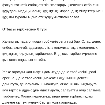
факультативтiк сабақ өткiзiп, жастардың келешек отба-сын
құрудағы медициналық, құқықтық, моральдық мiндеттерi мен
құқығы туралы әңгiме өткiзудi ұмытпаған абзал.
Отбасы тәрбиесiнiң 8 түрi
Халықтық педагогикада тәрбиенiң сегiз түрi бар. Олар: дене,
еңбек, ақыл-ой, адамгершiлiк, экономикалық, экологиялық,
құқықтық, сұлулық тәрбиелерi. Ендi осы тәрбие түрлерiне
қысқаша тоқталып кетейiк.
Жеке адамды жан-жақты дамытуда дене тәрбиесiнiң рөлi
ерекше. Дене тәрбиесiнiң мақсаты оқушының денесiн
дамытуға, денсаулығын нығайтуға, ағзасын шынықтыруға,
күн тәртiбiн дұрыс ұйымдастыруға, салауатты өмiр салтына
тәрбиелеу. Халық педагогикасында дене тәрбиесi адам
дүниеге келген күннен бастап қолға алынады.