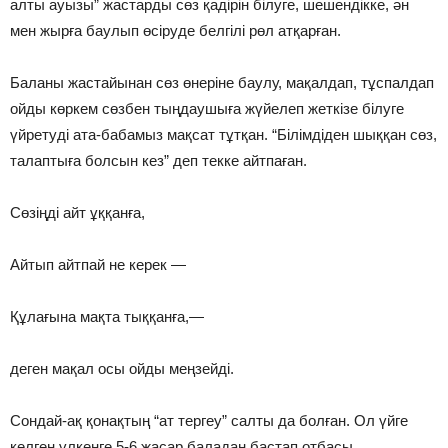
алты ауызы” жастарды сөз қадiрiн бiлуге, шешендiкке, ән
мен жырға баулып өсiруде белгiлi рөл атқарған.
Баланы жастайынан сөз өнерiне баулу, мақалдап, тұспалдап
ойды көркем сөзбен тыңдаушыға жүйелеп жеткiзе бiлуге
үйретудi ата-бабамыз мақсат тұтқан. “Бiлiмдiден шыққан сөз,
талаптыға болсын кез” деп текке айтпаған.
Сөзiңдi айт ұққанға,
Айтып айтпай не керек —
Құлағына мақта тыққанға,—
деген мақал осы ойды меңзейдi.
Сондай-ақ қонақтың “ат тергеу” салты да болған. Ол үйге
келген үлкенге 5-6 жасар баладан бастап отбасы