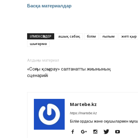
Басқа материалдар
ІЛМЕКСӨЗДЕР
ашық сабақ
білім
ғылым
жеті қыр
шығарма
Алдыңғы материал
«Соңғы қоңырау» салтанатты жиынының
сценарийі
Martebe.kz
https://martebe.kz
Білім ордасы және оқушылармен мұғал