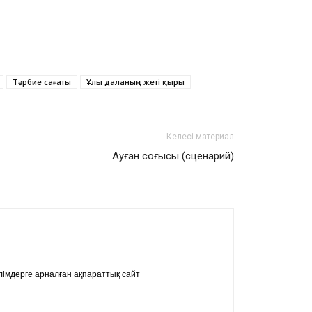
Тәрбие сағаты
Ұлы даланың жеті қыры
Келесі материал
Ауған соғысы (сценарий)
імдерге арналған ақпараттық сайт