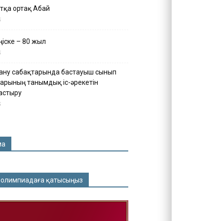
тқа ортақ Абай
5
іске – 80 жыл
5
ану сабақтарында бастауыш сынып
арының танымдық іс-әрекетін
астыру
5
ма
 олимпиадаға қатысыңыз