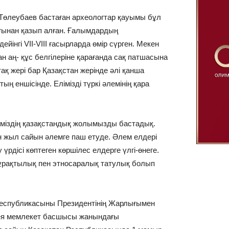
өлеубаев бастаған археологтар қауымы бұл
ғынан қазып алған. Ғалымдардың
ейінгі VII-VIII ғасырларда өмір сүрген. Мекен
ан аң- құс белгілеріне қарағанда сақ патшасына
тақ жері бар Қазақстан жерінде әлі қанша
ң еншісінде. Елімізді түркі әлемінің қара
зіміздің қазақстандық жолымызды бастадық.
суын жыл сайын әлемге паш етуде. Әлем елдері
 үрдісі көптеген көршілес елдерге үлгі-өнеге.
тұрақтылық пен этносаралық татулық болып
Республикасыны Президентінің Жарлығымен
ея мемлекет басшысы жанындағы