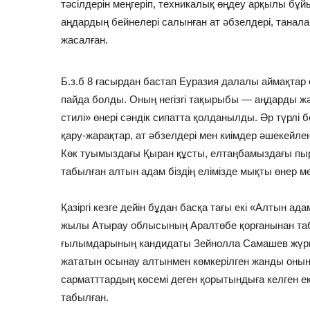
тәсілдерін меңгеріп, техникалық өңдеу арқылы бұй
аңдардың бейнелері салынған ат әбзелдері, танал
жасалған.
Б.з.б 8 ғасырдан бастап Еуразия далалы аймақтар
пайда болды. Оның негізгі тақырыбы — аңдарды ж
стилі» өнері сәндік сипатта қолданылды. Әр түрлі
қару-жарақтар, ат әбзелдері мен киімдер әшекейле
Көк туымыздағы Қыран құсты, елтаңбамыздағы пыр
табылған алтын адам біздің елімізде мықты өнер м
Қазіргі кезге дейін бұдан басқа тағы екі «Алтын а
жылы Атырау облысының Аралтөбе қорғанынан та
ғылымдарының кандидаты Зейнолла Самашев жүргізген.
жататын осынау алтынмен көмкерілген жанды оның
сарматттардың көсемі деген қорытындыға келген е
табылған.