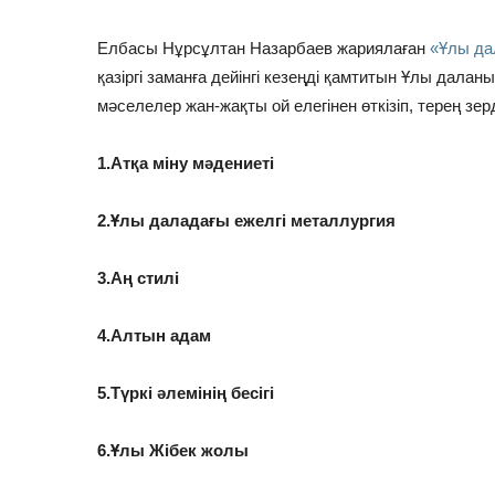
Елбасы Нұрсұлтан Назарбаев жариялаған
«Ұлы да
қазіргі заманға дейінгі кезеңді қамтитын Ұлы даланы
мәселелер жан-жақты ой елегінен өткізіп, терең зер
1.Атқа міну мәдениеті
2.Ұлы даладағы ежелгі металлургия
3.Аң стилі
4.Алтын адам
5.Түркі әлемінің бесігі
6.Ұлы Жібек жолы