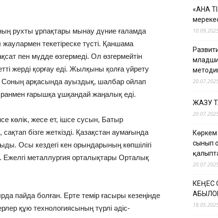
«АНА Т
мерекес
ның рухты ұрпақтары мынау дүние ғаламда
10.09.202
 жаулармен текетіреске түсті. Қаншама
Развити
ақсат пен мүдде өзгермеді. Ол өзгермейтін
младши
тті жерді қорғау еді. Жылқыны қолға үйрету
методи
ы. Соның арқасында ауыздық, шалбар ойлап
20.07.202
мыранмен ғарышқа ұшқандай жаңалық еді.
ЖАЗУ 
20.07.202
е көлік, жесе ет, ішсе сусын, Батыр
 сақтап бізге жеткізді. Қазақстан аумағында
Көркем
сынып 
амыды. Осы кездегі кен орындарының көпшілігі
қалыпт
оқ. Ежелгі металлургия орталықтары Орталық
20.07.202
КЕҢЕС
ҚАБЫЛО
сырда пайда болған. Ерте темір ғасыры кезеңінде
18.05.202
ерлер құю технологиясының түрлі әдіс-