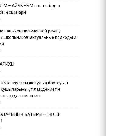
ІЛІМ – АЙБЫНЫМ» атты тілдер
інің сценариі
5
е навыков письменной речи у
х школьников: актуальные подходы и
ки
5
ТАРИХЫ
5
 және сауатты жазудың бастауыш
оқушыларының тіл мәдениетін
астырудағы маңызы
5
 ОДАҒЫНЫҢ БАТЫРЫ – ТӨЛЕН
В
5