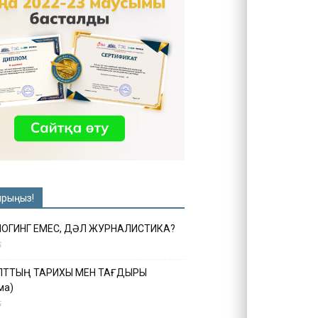
ырыңыз!
ЛОГИНГ ЕМЕС, ДӘЛ ЖУРНАЛИСТИКА?
6
ҰЛТТЫҢ ТАРИХЫ МЕН ТАҒДЫРЫ
ма)
5