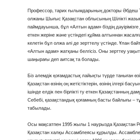
Профессор, тарих ғылымдарының докторы Әбдеш Т
олжаны Шығыс Қазақстан облысының Шілікті жазы
паймдауынша, бұл «Алтын адам» біздің дәуірімізге д
еткен жеріне және үстіндегі құйма алтыннан жасалғ
келетін бұл олжа әлі де зерттелу үстінде. Ұлан бай
«Алтын адам» жатқаны белгісіз. Оны зерттеу уақытты
шаңырағы деп аитсақ та болады.
Біз әлемдік қоғамдастық лайықты түрде таныған ө
Қазақстан өзінің оң жетістіктерін, өзінің ілгері ба
ішінде елдік пен бірлікті ту еткен Қазақстанның даму
Себебі, қазақстандық қоғамның басты байлығы – 
табылады.
Осы мақсатпен 1995 жылы 1 наурызда Қазақстан 
Қазақстан халқы Ассамблеясы құрылды. Ассамбл