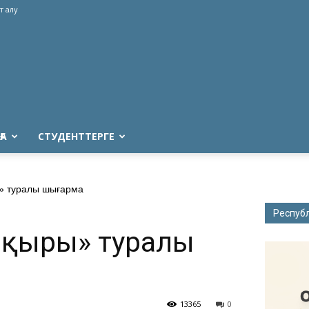
т алу
ҒА
СТУДЕНТТЕРГЕ
ы» туралы шығарма
Респуб
і қыры» туралы
13365
0