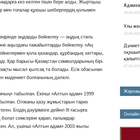
ымдарға кез келген пішін бере алды. Жыртқыш
Адамза
ар мен тоғалар құюшы шеберлердің қолымен
29.04.202
Ұлы жең
29.04.202
 өңірінде аңдарды бейнелеу — аңдық стиль
әне аңыздағы ғажайыптарды бейнелеу. «Аң
Дүниет
оқушыл
 бейнелермен қола қазандар, құрбандық заттары,
қалыпт
нді. Қар барысы-Қазақстан символдарының бірі.
07.04.202
ақты мысал қылсақ та болады. Есік обасынан
ен мәдениет болғанының дәлелі.
Жарна
дамның» табылған. Екінші «Алтын адам» 1999
былған. Олжаны қазу жұмыстарын тарих
 Біздің дәуірімізге дейінгі III ғасырға
Онлайн
 болат семсеріне қарап, ғалымдар
кен. Ал, үшінші «Алтын адам» 2003 жылы