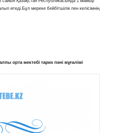
ыл сайын Қазақстан Республикасында 1 мамыр
алып өтеді.Бұл мереке бейбітшілік пен келісімнің
лпы орта мектебі тарих пәні мұғалімі