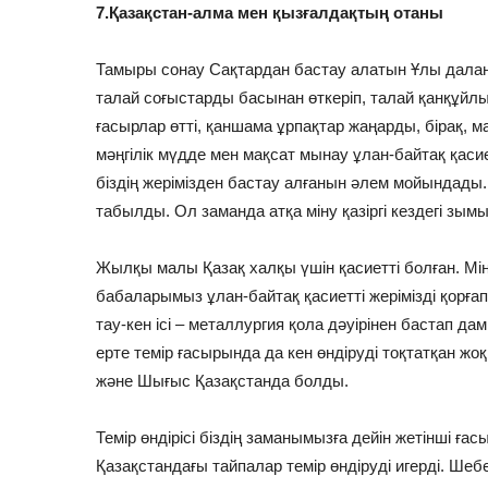
7.Қазақстан-алма мен қызғалдақтың отаны
Тамыры сонау Сақтардан бастау алатын Ұлы дала
талай соғыстарды басынан өткеріп, талай қанқұйлы
ғасырлар өтті, қаншама ұрпақтар жаңарды, бірақ, м
мәңгілік мүдде мен мақсат мынау ұлан-байтақ қасие
біздің жерімізден бастау алғанын әлем мойындад
табылды. Ол заманда атқа міну қазіргі кездегі зы
Жылқы малы Қазақ халқы үшін қасиетті болған. Мінс
бабаларымыз ұлан-байтақ қасиетті жерімізді қорғап,
тау-кен ісі – металлургия қола дәуірінен бастап д
ерте темір ғасырында да кен өндіруді тоқтатқан ж
және Шығыс Қазақстанда болды.
Темір өндірісі біздің заманымызға дейін жетінші ға
Қазақстандағы тайпалар темір өндіруді игерді. Шеб