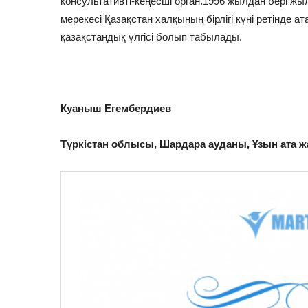
консультативті-кеңесші орган.1996 жылдан бері ж
мерекесі Қазақстан халқының бірлігі күні ретінде ат
қазақстандық үлгісі болып табылады.
Куаныш Егембердиев
Түркістан облысы, Шардара ауданы, Ұзын ата жа