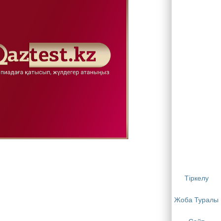
Тіркелу
Жоба Туралы