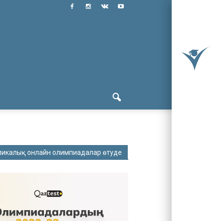
ликалық онлайн олимпиадалар өтуде