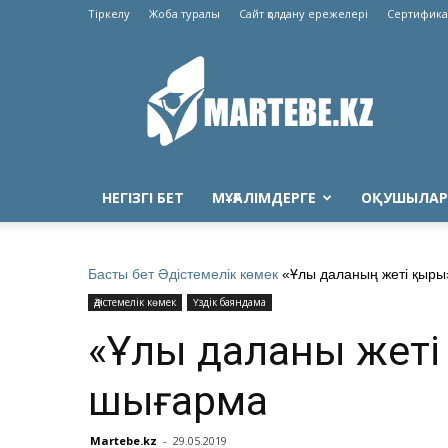
Тіркелу
Жоба туралы
Сайт қолдану ережелері
Сертифика
Martebe.kz
білім
сайты
НЕГІЗГІ БЕТ
МҰҒАЛІМДЕРГЕ
ОҚУШЫЛАР
Басты бет
Әдістемелік көмек
«Ұлы даланың жеті қыр
Әдістемелік көмек
Үздік баяндама
«Ұлы даланың жет
шығарма
Martebe.kz
-
29.05.2019