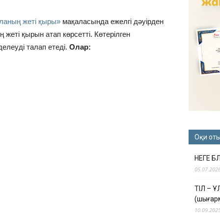
ланың жеті қыры»
мақаласында ежелгі дәуірден
ң жеті қырын атап көрсетті. Көтерілген
делеуді талап етеді.
Олар:
Оқи от
НЕГЕ Б
05.07.202
ТІЛ – 
(шығар
10.09.202