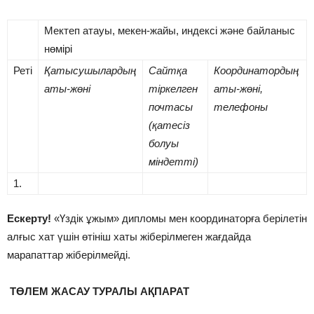
Мектеп атауы, мекен-жайы, индексі және байланыс
нөмірі
Реті
Қатысушылардың
Сайтқа
Координатордың
аты-жөні
тіркелген
аты-жөні,
почтасы
телефоны
(қатесіз
болуы
міндетті)
1.
Ескерту!
«Үздік ұжым» дипломы мен координаторға берілетін
алғыс хат үшін өтініш хаты жіберілмеген жағдайда
марапаттар жіберілмейді.
ТӨЛЕМ ЖАСАУ ТУРАЛЫ АҚПАРАТ