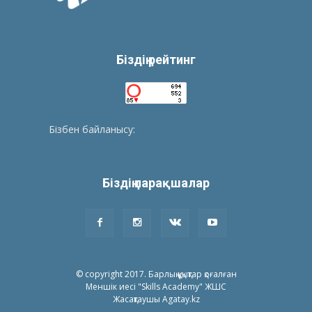
Біздің рейтинг
Бізбен байланысу:
tolegenberikbol@gmail.com
Біздің парақшалар
© copyright 2017. Барлық құқықтар қоғалған
Меншік иесі "Skills Academy" ЖШС
Жасақтаушы Agatay.kz