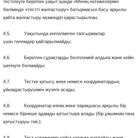
тестілеуге берілген уақыт ішінде «Менің нәтижелерім»
бөлімінде «тестті жалғастыру» батырмасын басу арқылы
қайта жалғастыру мүмкіндігі қарастырылған;
4.5. Уақытында енгізілмеген тапсырмалар
үшін төлемдер қайтарылмайды;
4.6. Берілген сұрақтарды белгілемей алдыға және кейін
шегінуге болмайды;
4.7. Тестке қатысу жеке немесе координатордың
ұйымдастыруымен жүзеге асады;
4.8. Координатор өзінің жеке парақшасы арқылы бір
немесе бірнеше адамды қатыстыра алады (бір ұжымнан ғана
қатыстыруы тиіс);
4.9. Тест нәтижелері қайта қарауға жатпайды және