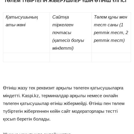
ТӨЛЕМ ТҮБІРТЕГІН ЖІБЕРУШІЛЕР ҮШІН ӨТІНІШ ҮЛГІСІ
Қатысушының
Сайтқа
Төлем құны мен
аты-жөні
тіркелген
тест саны (1
почтасы
реттік тест, 2
(қатесіз болуы
реттік тест)
міндетті)
Өтініш жазу тек реквизит арқылы төлеген қатысушыларға
міндетті. Kaspi.kz, терминалдар арқылы немесе онлайн
төлеген қатысушылар өтініш жібермейді. Өтініш пен төлем
түбіртегін жібергеннен кейін сайт модераторлары тестті
қосып беретін болады.