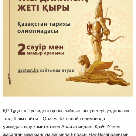
ҚР Тұңғыш Президенті қоры сыйлығының иегері, үздік қазақ
тілді білім сайты – Qaztest.kz онлайн олимпиада
ұйымдастыру комитеті мен Абай атындағы ҚазҰПУ-мен
жасалған меморандум аясында Елбасы Н.Ә.Назарбаевтың