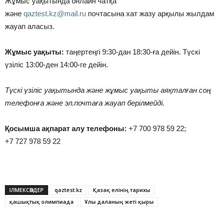
Жұмыс уақытында онлайн чатқа
және
qaztest.kz@mail.ru
почтасына хат жазу арқылы жылдам
жауап аласыз.
Жұмыс уақыты:
таңертеңгі 9:30-дан 18:30-ға дейін. Түскі
үзіліс 13:00-ден 14:00-ге дейін.
Түскі үзіліс уақытында және жұмыс уақыты аяқталған соң
телефонға және эл.почтаға жауап берілмейді.
Қосымша
ақпарат алу телефоны:
+7 700 978 59 22;
+7 727 978 59 22
ІЛМЕКСӨЗДЕР
qaztest.kz
Қазақ елінің тарихы
қашықтық олимпиада
Ұлы даланың жеті қыры