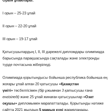
Орын ұпайлары:
І орын – 25-23 ұпай
ІІ орын – 22-20 ұпай
ІІІ орын – 19-17 ұпай
Қатысушылардың І, ІІ, ІІІ дәрежелі дипломдары олимпиада
барысында парақшасында сақталады және электронды
түрде почтасына жіберіледі.
Олимпиада қорытындысы бойынша республика бойынша ең
жоғары ұпай алған 20 қатысушы
«Қазақстан
үміті»
төсбелгісімен
(бір ұжымнан 3 қатысушы ғана
енгізіледі)
және 25 ұпай жинаған қатысушылар
«Озат
оқушы»
дипломымен марапатталады. Қорытынды нәтиже
сайтта 2021 жылдың
5 мамыр күні
жарияланады.