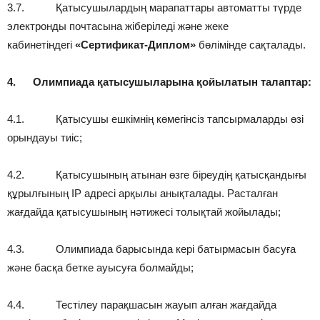
3.7. Қатысушылардың марапаттары автоматты түрде
электронды почтасына жіберіледі және жеке
кабинетіндегі
«Сертификат-Диплом»
бөлімінде сақталады.
4.
Олимпиада қатысушыларына қойылатын талаптар:
4.1. Қатысушы ешкімнің көмегінсіз тапсырмаларды өзі
орындауы тиіс;
4.2. Қатысушының атынан өзге біреудің қатысқандығы
құрылғының IP адресі арқылы анықталады. Расталған
жағдайда қатысушының нәтижесі толықтай жойылады;
4.3. Олимпиада барысында кері батырмасын басуға
және басқа бетке ауысуға болмайды;
4.4. Тестілеу парақшасын жауып алған жағдайда