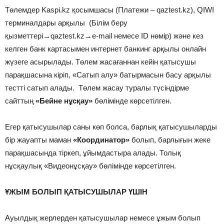
Төлемдер Kaspi.kz қосымшасы (Платежи – qaztest.kz), QIWI
терминалдары арқылы (Білім беру
қызметтері→qaztest.kz→e-mail немесе ID нөмір) және кез
келген банк картасымен интернет банкинг арқылы онлайн
жүзеге асырылады. Төлем жасағаннан кейін қатысушы
парақшасына кіріп, «Сатып алу» батырмасын басу арқылы
тестті сатып алады. Төлем жасау туралы түсіндірме
сайттың
«Бейне нұсқау»
бөлімінде көрсетілген.
Егер қатысушылар саны көп болса, барлық қатысушыларды
бір жауапты маман
«Координатор»
болып, барлығын жеке
парақшасында тіркеп, ұйымдастыра алады. Толық
нұсқаулық «Видеонұсқау» бөлімінде көрсетілген.
ҰЖЫМ БОЛЫП ҚАТЫСУШЫЛАР ҮШІН
Ауылдық жерлерден қатысушылар немесе ұжым болып