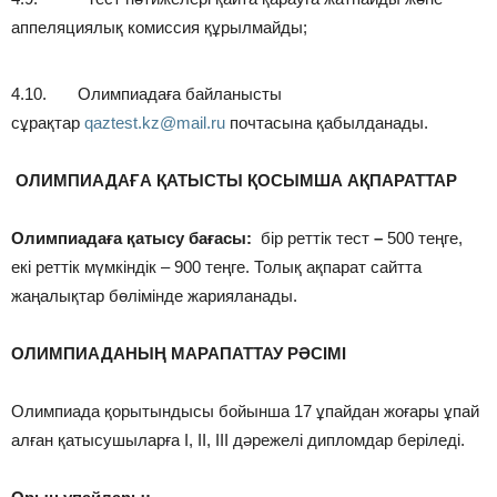
аппеляциялық комиссия құрылмайды;
4.10. Олимпиадаға байланысты
сұрақтар
qaztest.kz@mail.ru
почтасына қабылданады.
ОЛИМПИАДАҒА ҚАТЫСТЫ ҚОСЫМША АҚПАРАТТАР
Олимпиадаға қатысу бағасы:
бір реттік тест
–
500 теңге,
екі реттік мүмкіндік – 900 теңге. Толық ақпарат сайтта
жаңалықтар бөлімінде жарияланады.
ОЛИМПИАДАНЫҢ МАРАПАТТАУ РӘСІМІ
Олимпиада қорытындысы бойынша 17 ұпайдан жоғары ұпай
алған қатысушыларға І, ІІ, ІІІ дәрежелі дипломдар беріледі.