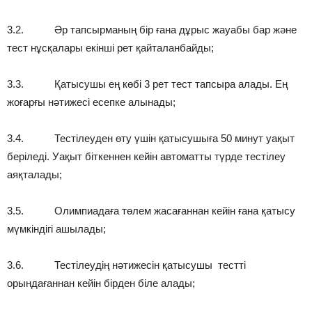
3.2. Әр тапсырманың бір ғана дұрыс жауабы бар және
тест нұсқалары екінші рет қайталанбайды;
3.3. Қатысушы ең көбі 3 рет тест тапсыра алады. Ең
жоғарғы нәтижесі есепке алынады;
3.4. Тестілеуден өту үшін қатысушыға 50 минут уақыт
беріледі. Уақыт біткеннен кейін автоматты түрде тестілеу
аяқталады;
3.5. Олимпиадаға төлем жасағаннан кейін ғана қатысу
мүмкіндігі ашылады;
3.6. Тестілеудің нәтижесін қатысушы тестті
орындағаннан кейін бірден біле алады;