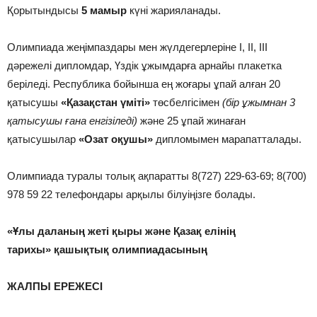
Қорытындысы
5 мамыр
күні жарияланады.
Олимпиада жеңімпаздары мен жүлдегерлеріне І, ІІ, ІІІ
дәрежелі дипломдар, Үздік ұжымдарға арнайы плакетка
беріледі. Республика бойынша ең жоғары ұпай алған 20
қатысушы
«Қазақстан үміті»
төсбелгісімен
(бір ұжымнан 3
қатысушы ғана енгізіледі)
және 25 ұпай жинаған
қатысушылар
«Озат оқушы»
дипломымен марапатталады.
Олимпиада туралы толық ақпаратты 8(727) 229-63-69; 8(700)
978 59 22 телефондары арқылы білуіңізге болады.
«Ұлы даланың жеті қыры және Қазақ елінің
тарихы»
қашықтық олимпиадасының
ЖАЛПЫ ЕРЕЖЕСІ