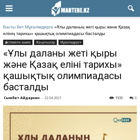
Басты бет
Мұғалімдерге
«Ұлы даланың жеті қыры және Қазақ
елінің тарихы» қашықтық олимпиадасы басталды
Әдістемелік көмек
Жаңалықтар
Мұғалімдерге
«Ұлы даланың жеті қыры
және Қазақ елінің тарихы»
қашықтық олимпиадасы
басталды
Сымбат Айдархан
-
22.04.2021
1510
0