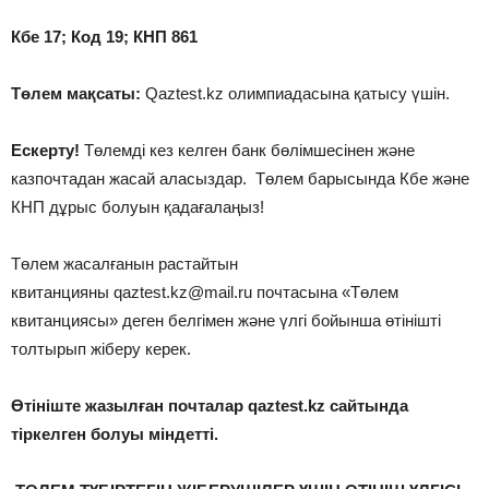
Кбе 17; Код 19; КНП 861
Төлем мақсаты:
Qaztest.kz олимпиадасына қатысу үшін.
Ескерту!
Төлемді кез келген банк бөлімшесінен және
казпочтадан жасай аласыздар. Төлем барысында Кбе және
КНП дұрыс болуын қадағалаңыз!
Төлем жасалғанын растайтын
квитанцияны qaztest.kz@mail.ru почтасына «Төлем
квитанциясы» деген белгімен және үлгі бойынша өтінішті
толтырып жіберу керек.
Өтініште жазылған почталар qaztest.kz сайтында
тіркелген болуы міндетті.