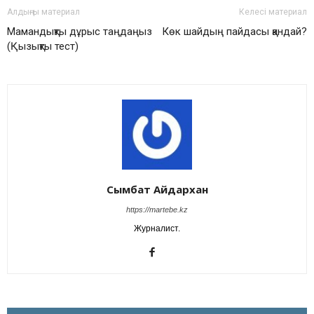
Алдыңғы материал
Келесі материал
Мамандықты дұрыс таңдаңыз
Көк шайдың пайдасы қандай?
(Қызықты тест)
Сымбат Айдархан
https://martebe.kz
Журналист.