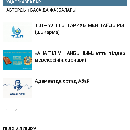
ҰҚСАС ЖАЗБАЛАР
АВТОРДЫҢ БАСҚА ДА ЖАЗБАЛАРЫ
ТІЛ – ҰЛТТЫҢ ТАРИХЫ МЕН ТАҒДЫРЫ
(шығарма)
«АНА ТІЛІМ – АЙБЫНЫМ» атты тілдер
мерекесінің сценариі
Адамзатқа ортақ Абай
ПІКІР ҚАЛДЫРУ