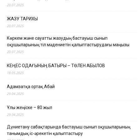
20.07.2025
ЖАЗУ ТАРИХЫ
20.07.2025
Көркем және сауатты жазудың бастауыш сынып
оқушыларының тіл мәдениетін қалыптастырудағы маңызы
20.07.2025
КЕҢЕС ОДАҒЫНЫҢ БАТЫРЫ – ТӨЛЕН ҚАБЫЛОВ
18.05.2025
Адамзатқа ортақ Абай
29.04.2025
Ұлы жеңіске – 80 жыл
29.04.2025
Дүниетану сабақтарында бастауыш сынып оқушыларының
танымдық іс-әрекетін қалыптастыру