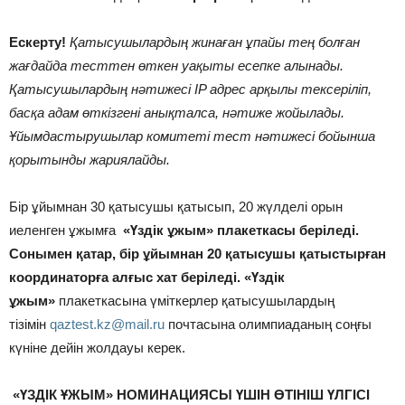
Ескерту!
Қатысушылардың жинаған ұпайы тең болған
жағдайда тесттен өткен уақыты есепке алынады.
Қатысушылардың нәтижесі IP адрес арқылы тексеріліп,
басқа адам өткізгені анықталса, нәтиже жойылады.
Ұйымдастырушылар комитеті тест нәтижесі бойынша
қорытынды жариялайды.
Бір ұйымнан 30 қатысушы қатысып, 20 жүлделі орын
иеленген ұжымға
«Үздік ұжым» плакеткасы беріледі.
Сонымен қатар, бір ұйымнан 20 қатысушы қатыстырған
координаторға алғыс хат беріледі.
«Үздік
ұжым»
плакеткасына үміткерлер қатысушылардың
тізімін
qaztest.kz@mail.ru
почтасына олимпиаданың соңғы
күніне дейін жолдауы керек.
«ҮЗДІК ҰЖЫМ» НОМИНАЦИЯСЫ ҮШІН ӨТІНІШ ҮЛГІСІ