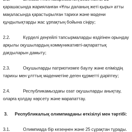
қарашасында жарияланған «Ұлы даланың жеті қыры» атты
мақаласында қарастырылған тарихи және мәдени
құндылықтарды жас ұрпақтың бойына сіңіру;
2.2. Күрделі деңгейлі тапсырмаларды өздігінен орындау
арқылы оқушылардың коммуникативті-ақпараттық
дағдыларын дамыту;
2.3. Оқушыларды патриотизмге баулу және еліміздің
тарихы мен ұлттық мәдениетіне деген құрметті дәріптеу;
2.4. Республикамыздағы озат оқушыларды анықтау,
оларға қолдау көрсету және марапаттау.
3.
Республикалық олимпиаданы өткізілуі мен тәртібі:
3.1. Олимпиада бір кезеңнен және 25 сұрақтан тұрады.