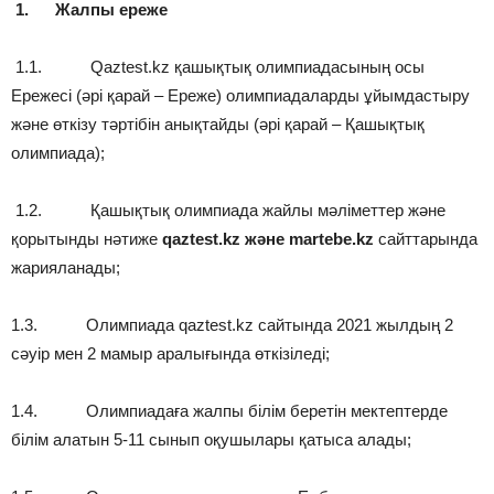
1.
Жалпы ереже
1.1. Qaztest.kz қашықтық олимпиадасының осы
Ережесі (әрі қарай – Ереже) олимпиадаларды ұйымдастыру
және өткізу тәртібін анықтайды (әрі қарай – Қашықтық
олимпиада);
1.2. Қашықтық олимпиада жайлы мәліметтер және
қорытынды нәтиже
qaztest.kz және martebe.kz
сайттарында
жарияланады;
1.3. Олимпиада qaztest.kz сайтында 2021 жылдың 2
сәуір мен 2 мамыр аралығында өткізіледі;
1.4. Олимпиадаға жалпы білім беретін мектептерде
білім алатын 5-11 сынып оқушылары қатыса алады;