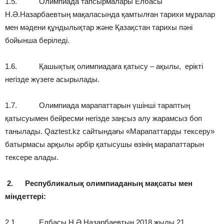
1.5. Олимпиада тапсырмалары Елбасы
Н.Ә.Назарбаевтың мақаласында қамтылған тарихи мұралар
мен мәдени құндылықтар және Қазақстан тарихы пәні
бойынша беріледі.
1.6. Қашықтық олимпиадаға қатысу – ақылы, ерікті
негізде жүзеге асырылады.
1.7. Олимпиада марапаттарын үшінші тараптың
қатысуымен бейресми негізде заңсыз алу жарамсыз боп
танылады. Qaztest.kz сайтындағы «Марапаттарды тексеру»
батырмасы арқылы әрбір қатысушы өзінің марапаттарын
тексере алады.
2.
Республикалық олимпиаданың мақсаты мен
міндеттері:
2.1. Елбасы Н.Ә.Назарбаевтың 2018 жылы 21