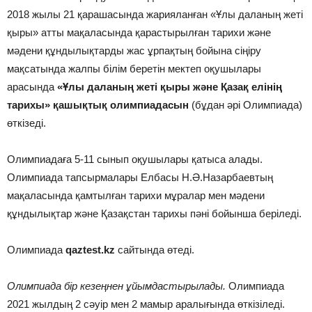
2018 жылы 21 қарашасында жарияланған «Ұлы даланың жеті
қыры» атты мақаласында қарастырылған тарихи және
мәдени құндылықтарды жас ұрпақтың бойына сіңіру
мақсатында жалпы білім беретін мектеп оқушылары
арасында
«Ұлы даланың жеті қыры және Қазақ елінің
тарихы» қашықтық олимпиадасын
(бұдан әрі Олимпиада)
өткізеді.
Олимпиадаға 5-11 сынып оқушылары қатыса алады.
Олимпиада тапсырмалары Елбасы Н.Ә.Назарбаевтың
мақаласында қамтылған тарихи мұралар мен мәдени
құндылықтар және Қазақстан тарихы пәні бойынша беріледі.
Олимпиада
qaztest.kz
сайтында өтеді.
Олимпиада бір кезеңнен ұйымдастырылады.
Олимпиада
2021 жылдың 2 сәуір мен 2 мамыр аралығында өткізіледі.