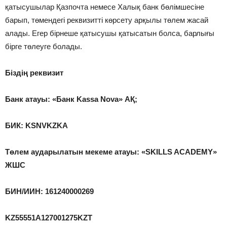
қатысушылар Қазпочта немесе Халық банк бөлімшесіне
барып, төмендегі реквизитті көрсету арқылы төлем жасай
алады. Егер бірнеше қатысушы қатысатын болса, барлығы
бірге төлеуге болады.
Біздің реквизит
Банк атауы: «Банк Kassa Nova» АҚ;
БИК: KSNVKZKA
Төлем аударылатын мекеме атауы: «SKILLS ACADEMY»
ЖШС
БИН/ИИН: 161240000269
KZ55551A127001275KZT