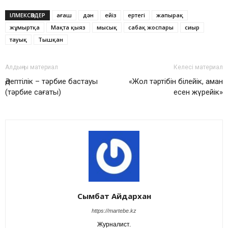
ІЛМЕКСӨЗДЕР
ағаш
дән
ейіз
ертегі
жапырақ
жұмыртқа
Мақта қыяз
мысық
сабақ жоспары
сиыр
тауық
Тышқан
Алдыңғы материал
Келесі материал
Әдептілік – тәрбие бастауы
«Жол тəртібін білейік, аман
(тәрбие сағаты)
есен жүрейік»
Сымбат Айдархан
https://martebe.kz
Журналист.