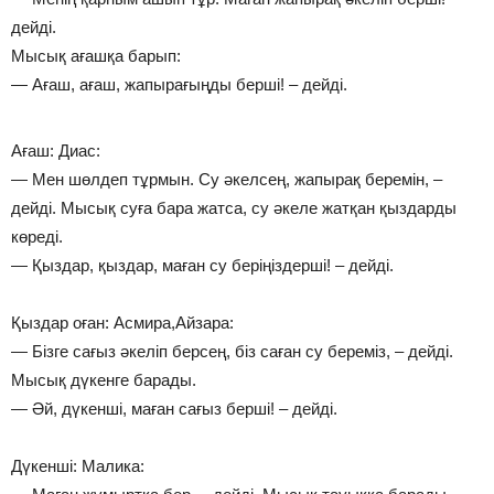
дейді.
Мысық ағашқа барып:
— Ағаш, ағаш, жапырағыңды берші! – дейді.
Ағаш: Диас:
— Мен шөлдеп тұрмын. Су әкелсең, жапырақ беремін, –
дейді. Мысық суға бара жатса, су әкеле жатқан қыздарды
көреді.
— Қыздар, қыздар, маған су беріңіздерші! – дейді.
Қыздар оған: Асмира,Айзара:
— Бізге сағыз әкеліп берсең, біз саған су береміз, – дейді.
Мысық дүкенге барады.
— Әй, дүкенші, маған сағыз берші! – дейді.
Дүкенші: Малика: