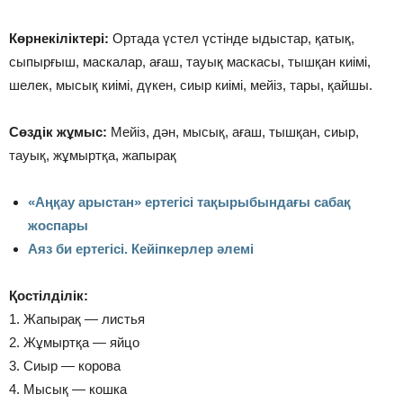
Көрнекіліктері:
Ортада үстел үстінде ыдыстар, қатық,
сыпырғыш, маскалар, ағаш, тауық маскасы, тышқан киімі,
шелек, мысық киімі, дүкен, сиыр киімі, мейіз, тары, қайшы.
Сөздік жұмыс:
Мейіз, дән, мысық, ағаш, тышқан, сиыр,
тауық, жұмыртқа, жапырақ
«Аңқау арыстан» ертегісі тақырыбындағы сабақ
жоспары
Аяз би ертегісі. Кейіпкерлер әлемі
Қостілділік:
1. Жапырақ — листья
2. Жұмыртқа — яйцо
3. Сиыр — корова
4. Мысық — кошка