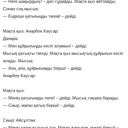
— Неге шақырдың? – деп сұрайды. Мақта қыз айтпайды.
Сонан соң мысық:
— Ендеше қатығыңды төгем! – дейді.
Мақта қыз: Анарбек Кәусар:
Данара:
— Мен құйрығыңды кесіп аламын! – дейді.
Мысық қатықты төгеді. Мақта қыз мысықтың құйрығын кесіп
алады. Мысық:
— Апа, апа, құйрығымды берші! – дейді.
Анарбек Кәусар:
Мақта қыз:
— Менің қатығымды төле! – дейді. Мысық сиырға барады.
— Сиыр, маған қатық берші! – дейді.
Сиыр: Айсұлтан:
— Менің қарным ашып тұр. Маған жапырақ әкеліп берші! –