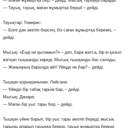
— Маған жұмыртқа бер, – дейді. Мысық тауыққа барады.
— Тауық, тауық, маған жұмыртқа берші! – дейді.
Тауықтар: Томирис:
— Бізге дән әкеліп берсең, біз саған жұмыртқа береміз, –
дейді.
Мысық: «Енді не қыламын?» – деп, бара жатса, бір ін қазып
жатқан тышқанды көреді. Мысық тышқанды бас салады.
— Жаныңның барында айт! Үйіңде не бар? – дейді.
Тышқан қорыққанынан: Ляйсана:
— Үйімде бір табақ тарым бар, – дейді.
Мысық: Данара:
— Маған бір уыс тары бер, – дейді.
Тышқан үйіне барып, бір уыс тары әкеліп береді; мысық
тарыны апарып тауыққа береді, тауық жұмыртқа береді;