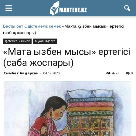
Басты бет
Әдістемелік көмек
«Мақта қызбен мысық» ертегісі
(сабақ жоспары)
Әдістемелік көмек
Мұғалімдерге
«Мақта қызбен мысық» ертегісі
(сабақ жоспары)
Сымбат Айдархан
-
04.12.2020
4223
0