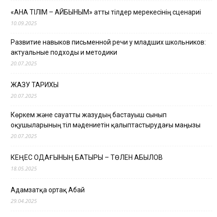
«АНА ТІЛІМ – АЙБЫНЫМ» атты тілдер мерекесінің сценариі
10.09.2025
Развитие навыков письменной речи у младших школьников:
актуальные подходы и методики
20.07.2025
ЖАЗУ ТАРИХЫ
20.07.2025
Көркем және сауатты жазудың бастауыш сынып
оқушыларының тіл мәдениетін қалыптастырудағы маңызы
20.07.2025
КЕҢЕС ОДАҒЫНЫҢ БАТЫРЫ – ТӨЛЕН ҚАБЫЛОВ
18.05.2025
Адамзатқа ортақ Абай
29.04.2025