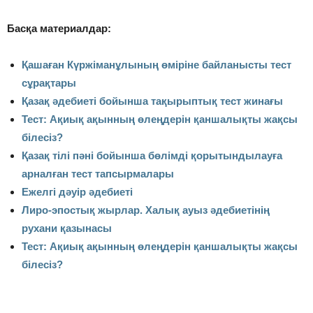
Басқа материалдар:
Қашаған Күржіманұлының өміріне байланысты тест
сұрақтары
Қазақ әдебиеті бойынша тақырыптық тест жинағы
Тест: Ақиық ақынның өлеңдерін қаншалықты жақсы
білесіз?
Қазақ тілі пәні бойынша бөлімді қорытындылауға
арналған тест тапсырмалары
Ежелгі дәуір әдебиеті
Лиро-эпостық жырлар. Халық ауыз әдебиетінің
рухани қазынасы
Тест: Ақиық ақынның өлеңдерін қаншалықты жақсы
білесіз?