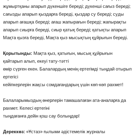
жұмыртқаны апарып дүкеншіге береді; дүкенші сағыз береді;
сағызды апарып қыздарға береді, қыздар су береді; суды
апарып ағашқа береді; ағаш жапырағын береді; жапырақты
апарып сиырға береді, сиыр қатық береді; қатықты апарып
Мақта қызға береді, Мақта қыз мысықтың құйрығын береді.
Қорытынды:
Мақта қыз, қатығын, мысық құйрығын
қайтарып алып, екеуі тату-тәтті
өмір сүрген екен. Балалардың менің ертегімді тыңдай отырып
ертегісі
кейіпкерлерін жақсы сомдағандарың үшін көп-көп рахмет!
Балаларымыздың өнерлерін тамашалаған ата-аналарға да
рахмет. Келесі ертегіні
тыңдағанға дейін қош сау болыңдар!
Дереккөз:
«Ұстаз» ғылыми әдістемелік журналы