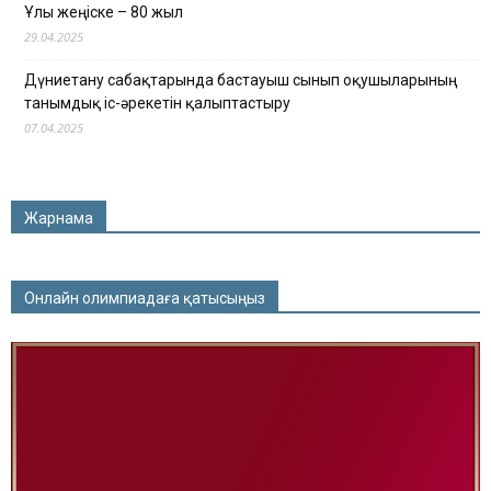
Ұлы жеңіске – 80 жыл
29.04.2025
Дүниетану сабақтарында бастауыш сынып оқушыларының
танымдық іс-әрекетін қалыптастыру
07.04.2025
Жарнама
Онлайн олимпиадаға қатысыңыз