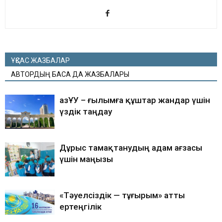
ҰҚСАС ЖАЗБАЛАР
АВТОРДЫҢ БАСҚА ДА ЖАЗБАЛАРЫ
ҚазҰУ – ғылымға құштар жандар үшін
үздік таңдау
Дұрыс тамақтанудың адам ағзасы
үшін маңызы
«Тәуелсіздік — тұғырым» атты
ертеңгілік