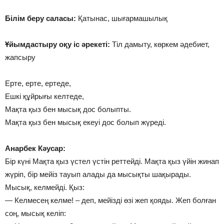
Білім беру саласы:
Қатынас, шығармашылық
Ұйымдастыру оқу іс әрекеті:
Тіл дамыту, көркем әдебиет,
жапсыру
Ерте, ерте, ертеде,
Ешкі құйрығы келтеде,
Мақта қыз бен мысық дос болыпты.
Мақта қыз бен мысық екеуі дос болып жүреді.
Анарбек Кәусар:
Бір күні Мақта қыз үстел үстін реттейді. Мақта қыз үйін жинап
жүріп, бір мейіз тауып алады да мысықты шақырады.
Мысық, келмейді. Қыз:
— Келмесең келме! – деп, мейізді өзі жеп қояды. Жеп болған
соң, мысық келіп: