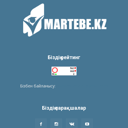
Біздің рейтинг
Бізбен байланысу:
tolegenberikbol@gmail.com
Біздің парақшалар