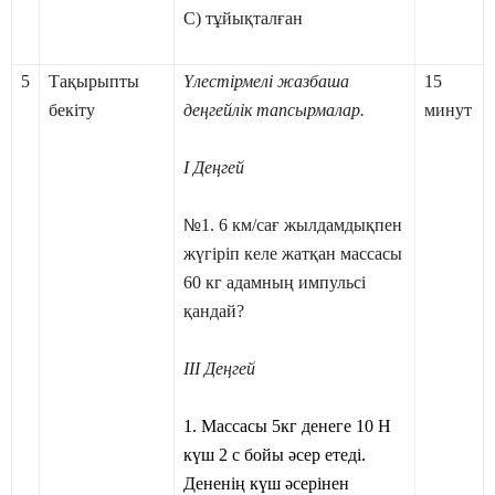
С) тұйықталған
5
Тақырыпты
Үлестірмелі жазбаша
15
бекіту
деңгейлік тапсырмалар.
минут
І Деңгей
№
1. 6 км/сағ жылдамдықпен
жүгіріп келе жатқан массасы
60 кг адамның импульсі
қандай?
ІІІ Деңгей
1
. Массасы 5кг денеге 10 Н
күш 2 с бойы әсер етеді.
Дененің күш әсерінен