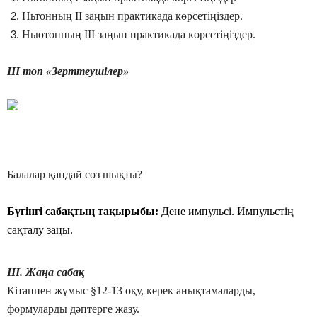
Ньтонның ІІ заңын практикада көрсетіңіздер.
Ньютонның ІІІ заңын практикада көрсетіңіздер.
ІІІ топ «Зерттеушілер»
Балалар қандай сөз шықты?
Бүгінгі сабақтың тақырыбы:
Дене импульсі. Импульстің
сақталу заңы.
ІІІ. Жаңа сабақ
Кітаппен жұмыс §12-13 оқу, керек анықтамаларды,
формуларды дәптерге жазу.