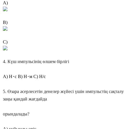
A)
B)
C)
4. Күш импульсінің өлшем бірлігі
･
･
A) H
c B) H
м C) Н/с
5. Өзара әсерлесетін денелер жүйесі үшін импульстің сақталу
заңы қандай жағдайда
орындалады?
А) құйынды өріс