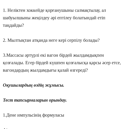
1. Неліктен хоккейде қорғанушыны салмақтылау, ал
шабуылшыны жеңілдеу әрі ептілеу болатындай етіп
таңдайды?
2. Мылтықтан атқанда неге кері серпілу болады?
3.Массасы әртүрлі екі вагон бірдей жылдамдықпен
қозғалады. Егер бірдей күшпен қозғалысқа қарсы әсер етсе,
вагондардың жылдамдығы қалай өзгереді?
Оқушылардың өздің жұмысы.
Тест тапсырмаларын орындау.
1.Дене импульсінің формуласы