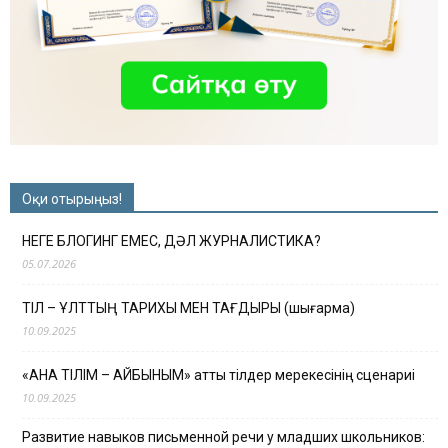
Оқи отырыңыз!
НЕГЕ БЛОГИНГ ЕМЕС, ДӘЛ ЖУРНАЛИСТИКА?
05.07.2026
ТІЛ – ҰЛТТЫҢ ТАРИХЫ МЕН ТАҒДЫРЫ (шығарма)
10.09.2025
«АНА ТІЛІМ – АЙБЫНЫМ» атты тілдер мерекесінің сценариі
10.09.2025
Развитие навыков письменной речи у младших школьников: