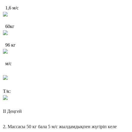
1,6 м/с
60кг
96 кг
м/с
Т/к:
ІІ Деңгей
2. Массасы 50 кг бала 5 м/с жылдамдықпен жүгіріп келе