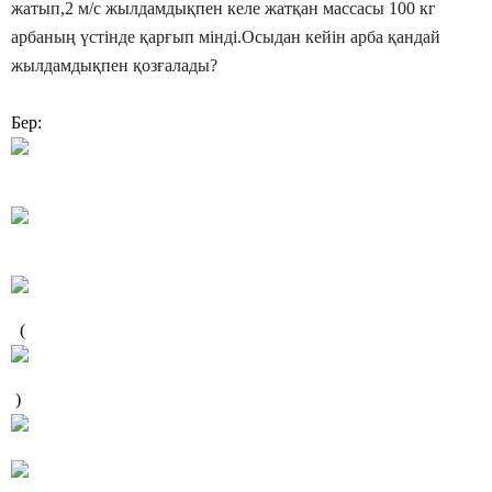
жатып,2 м/с жылдамдықпен келе жатқан массасы 100 кг
арбаның үстінде қарғып мінді.Осыдан кейін арба қандай
жылдамдықпен қозғалады?
Бер:
(
)