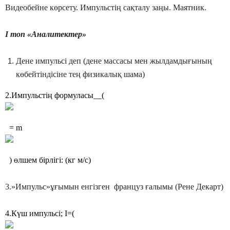
Видеобейне көрсету. Импульстің сақталу заңы. Маятник.
І топ «Аналитектер»
Дене импульсі деп (дене массасы мен жылдамдығының
көбейтіндісіне тең физикалық шама)
2.Импульстің формуласы__(
= m
) өлшем бірлігі: (кг м/с)
3.»Импульс»ұғымын енгізген француз ғалымы (Рене Декарт)
4.Күш импульсі; I=(