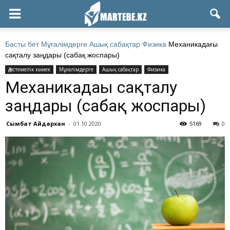
Басты бет
Мұғалімдерге
Ашық сабақтар
Физика
Механикадағы
сақталу заңдары (сабақ жоспары)
Әдістемелік көмек
Мұғалімдерге
Ашық сабақтар
Физика
Механикадағы сақталу
заңдары (сабақ жоспары)
Сымбат Айдархан
-
01.10.2020
5169
0