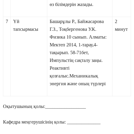
өз білімдерін жазады.
7
Үй
Башарұлы Р., Байжасарова
2
тапсырмасы
Г.З., Тоқбергенова У.К.
минут
Физика 10 сынып. Алматы:
Мектеп 2014, 1-тарау,4-
тақырып. 58-71бет,
Импульстің сақталу заңы.
Реактивті
қозғалыс.Механикалық
энергия және оның түрлері
Оқытушының қолы:_________________
Кафедра меңгерушісінің қолы: ______________