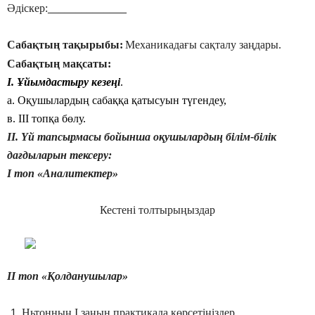
Әдіскер:
______________
Сабақтың тақырыбы:
Механикадағы сақталу заңдары.
Сабақтың мақсаты:
І. Ұйымдастыру кезеңі
.
а. Оқушылардың сабаққа қатысуын түгендеу,
в. ІІІ топқа бөлу.
ІІ. Үй тапсырмасы бойынша оқушылардың білім-білік
дағдыларын тексеру:
І топ «Аналитектер»
Кестені толтырыңыздар
ІІ топ «Қолданушылар»
Ньтонның І заңын практикада көрсетіңіздер