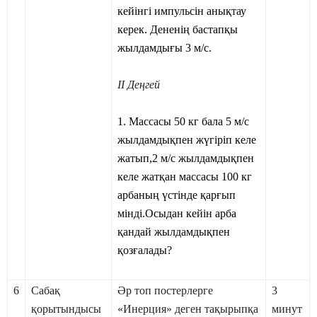
кейінгі импульсін анықтау
керек. Дененің бастапқы
жылдамдығы 3 м/с.
ІІ Деңгей
1
. Массасы 50 кг бала 5 м/с
жылдамдықпен жүгіріп келе
жатып,2 м/с жылдамдықпен
келе жатқан массасы 100 кг
арбаның үстінде қарғып
мінді.Осыдан кейін арба
қандай жылдамдықпен
қозғалады?
6
Сабақ
Әр топ постерлерге
3
қорытындысы
«Инерция» деген тақырыпқа
минут