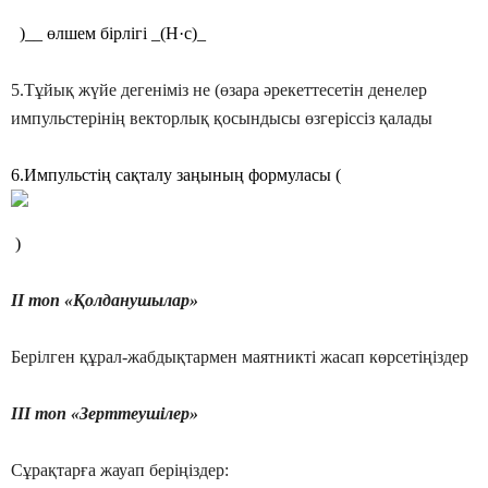
)__ өлшем бірлігі _(Н·с)_
5.Тұйық жүйе дегеніміз не (өзара әрекеттесетін денелер
импульстерінің векторлық қосындысы өзгеріссіз қалады
6.Импульстің сақталу заңының формуласы (
)
ІІ топ «Қолданушылар»
Берілген құрал-жабдықтармен маятникті жасап көрсетіңіздер
ІІІ топ «Зерттеушілер»
Сұрақтарға жауап беріңіздер: