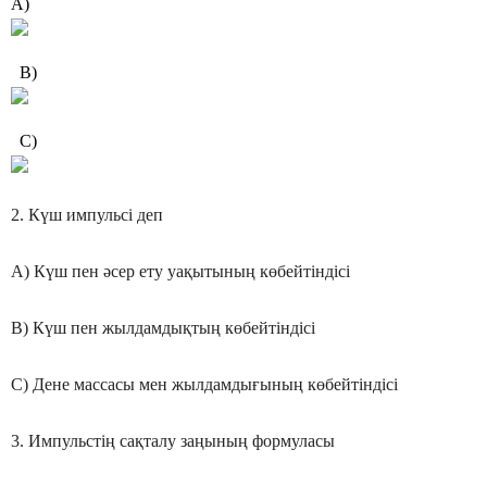
А)
B)
C)
2. Күш импульсі деп
А) Күш пен әсер ету уақытының көбейтіндісі
В) Күш пен жылдамдықтың көбейтіндісі
С) Дене массасы мен жылдамдығының көбейтіндісі
3. Импульстің сақталу заңының формуласы