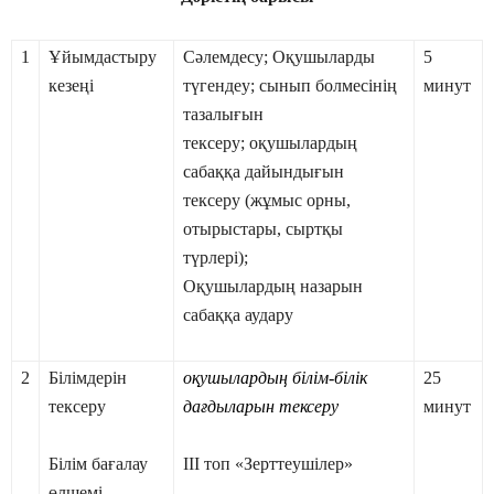
1
Ұйымдастыру
Сәлемдесу;
Оқушыларды
5
кезеңі
түгендеу;
с
ынып болмесінің
минут
тазалығын
тексеру;
оқушылардың
сабаққа дайындығын
тексеру (жұмыс орны,
отырыстары, сыртқы
түрлері);
Оқушылардың назарын
сабаққа аудару
2
Білімдерін
оқушылардың білім-білік
25
тексеру
дағдыларын тексеру
минут
Білім бағалау
ІІІ топ «Зерттеушілер»
өлшемі