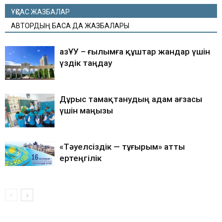
ҰҚСАС ЖАЗБАЛАР
АВТОРДЫҢ БАСҚА ДА ЖАЗБАЛАРЫ
ҚазҰУ – ғылымға құштар жандар үшін
үздік таңдау
Дұрыс тамақтанудың адам ағзасы
үшін маңызы
«Тәуелсіздік — тұғырым» атты
ертеңгілік