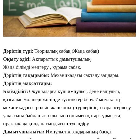
Дәрістің түрі:
Теориялық сабақ (Жаңа сабақ)
Оқыту әдісі:
Ақпараттық дамытушылық
Жаңа білімді меңгеру , құрама сабақ.
Дәрістің тақырыбы:
Механикадағы сақталу заңдары.
Дәрістің мақсаттары:
Білімділігі:
Оқушыларға күш импульсі, дене импульсі,
қозғалыс мөлшері жөнінде түсініктер беру. Импульстің
механикадағы рольін және оның түрлерінің өзара әсерлесу
уақытына байланыстылығын сонымен қатар тұрмыста,
практикада қолданатындығын түсіндіру.
Дамытушылығы:
Импульстің заңдарының басқа