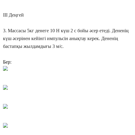
ІІІ Деңгей
3. Массасы 5кг денеге 10 Н күш 2 с бойы әсер етеді. Дененің
күш әсерінен кейінгі импульсін анықтау керек. Дененің
бастапқы жылдамдығы 3 м/с.
Бер: