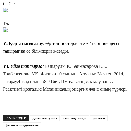
t = 2 c
Т/к:
Ү. Қорытындылау
: Әр топ постерлерге «Инерция» деген
тақырыпқа өз білімдерін жазады.
ҮІ.
Үйге тапсырма
:
Башарұлы Р., Байжасарова Г.З.,
Тоқбергенова У.К. Физика 10 сынып. Алматы: Мектеп 2014,
1-тарау,4-тақырып. 58-71бет, Импульстің сақталу заңы.
Реактивті қозғалыс.Механикалық энергия және оның түрлері.
ІЛМЕКСӨЗДЕР
дене импульсі
сақталу заңы
физика
физика заңдылығы