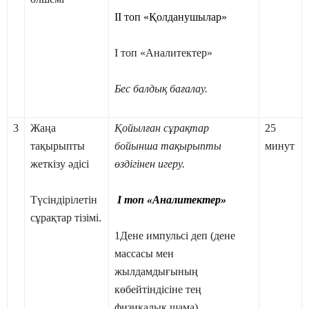
ІІ топ
«Қолданушылар»
І топ «Аналитектер»
Бес балдық бағалау.
3
Жаңа
Қойылған сұрақтар
25
тақырыпты
бойынша тақырыпты
минут
жеткізу әдісі
өздігінен игеру.
Түсіндірілетін
І топ «Аналитектер»
сұрақтар тізімі.
1Дене импульсі деп (дене
массасы мен
жылдамдығының
көбейтіндісіне тең
физикалық шама)