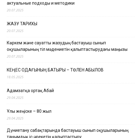
актуальные подходы и методики
20.07.2025
ЖАЗУ ТАРИХЫ
20.07.2025
Көркем және сауатты жазудың бастауыш сынып
оқушыларының тіл мәдениетін қалыптастырудағы маңызы
20.07.2025
КЕҢЕС ОДАҒЫНЫҢ БАТЫРЫ – ТӨЛЕН ҚАБЫЛОВ
18.05.2025
Адамзатқа ортақ Абай
29.04.2025
Ұлы жеңіске – 80 жыл
29.04.2025
Дүниетану сабақтарында бастауыш сынып оқушыларының
танымдық іс-әрекетін қалыптастыру