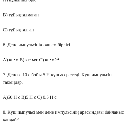
В) тұйықталмаған
С) тұйықталған
6. Дене импульсінің өлшем бірлігі
2
･
･
･
А) кг
м В) кг
м/с С) кг
м/с
7. Денеге 10 с бойы 5 Н күш әсер етеді. Күш импульсін
табыңдар.
А)50 Н с В)5 Н с С) 0,5 Н с
8. Күш импульсі мен дене импульсінің арасындағы байланыс
қандай?