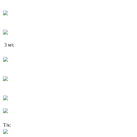
3 м/с
Т/к: