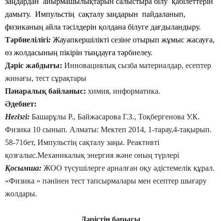
заңдардан айырмашылықтарын салыстыра білу қабілеттерін
дамыту. Импульстің сақталу заңдарын пайдаланып,
физиканың айла тәсілдерін қолдана білуге дағдыландыру.
Тәрбиелілігі
:
Жауапкершілікті сезіне отырып жұмыс жасауға,
өз жолдасының пікірін тыңдауға тәрбиелеу.
Дәріс жабдығы:
Инновациялық сызба материалдар, есептер
жинағы, тест сұрақтары
Пәнаралық байланыс:
химия, информатика.
Әдебиет:
Негізгі:
Башарұлы Р., Байжасарова Г.З., Тоқбергенова У.К.
Физика 10 сынып. Алматы: Мектеп 2014, 1-тарау,4-тақырып.
58-71бет, Импульстің сақталу заңы. Реактивті
қозғалыс.Механикалық энергия және оның түрлері
Қосымша:
ЖОО түсушілерге арналған оқу әдістемелік құрал.
«Физика » пәнінен тест тапсырмалары мен есептер шығару
жолдары.
Дәрістің барысы