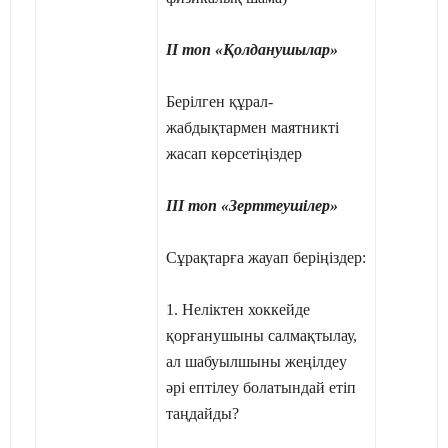
ІІ топ «Қолданушылар»
Берілген құрал-
жабдықтармен маятникті
жасап көрсетіңіздер
ІІІ топ «Зерттеушілер»
Сұрақтарға жауап беріңіздер:
1. Неліктен хоккейде
қорғанушыны салмақтылау,
ал шабуылшыны жеңілдеу
әрі ептілеу болатындай етіп
таңдайды?