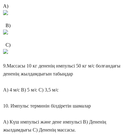
А)
B)
C)
9.Массасы 10 кг дененің импульсі 50 кг м/с болғандағы
дененің жылдамдығын табыңдар
А) 4 м/с В) 5 м/с С) 3,5 м/с
10. Импульс терминін білдіретін шамалар
А) Күш импульсі және дене импульсі В) Дененің
жылдамдығы С) Дененің массасы.