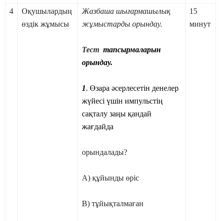
4
Оқушылардың
Жазбаша шығармашылық
15
өздік жұмысы
жұмыстарды орындау.
минут
Тест
тапсырмаларын
орындау.
1
. Өзара әсерлесетін денелер
жүйесі үшін импульстің
сақталу заңы қандай
жағдайда
орындалады?
А) құйынды өріс
В) тұйықталмаған