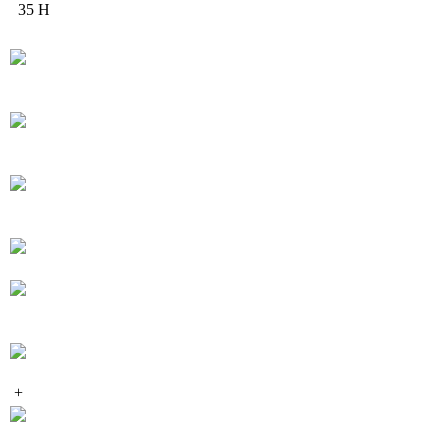
35 Н
+