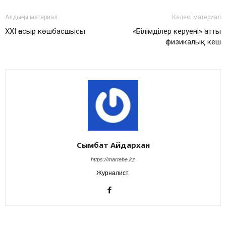
Алдыңғы материал
Келесі материал
ХХІ ғасыр көшбасшысы
«Білімділер керуені» атты
физикалық кеш
Сымбат Айдархан
https://martebe.kz
Журналист.