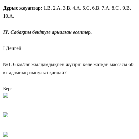
Дұрыс жауаптар:
1.В, 2.А, 3.В, 4.А, 5.С, 6.В, 7.А, 8.C , 9.В,
10.А.
ІҮ. Сабақты бекітуге арналған есептер.
І Деңгей
№
1. 6 км/сағ жылдамдықпен жүгіріп келе жатқан массасы 60
кг адамның импульсі қандай?
Бер: