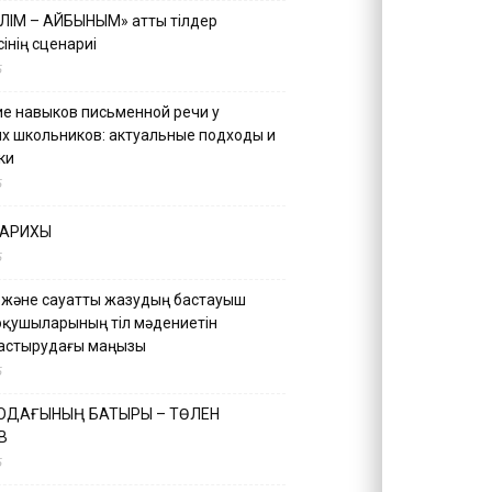
ІЛІМ – АЙБЫНЫМ» атты тілдер
інің сценариі
5
е навыков письменной речи у
х школьников: актуальные подходы и
ки
5
ТАРИХЫ
5
 және сауатты жазудың бастауыш
оқушыларының тіл мәдениетін
астырудағы маңызы
5
 ОДАҒЫНЫҢ БАТЫРЫ – ТӨЛЕН
В
5