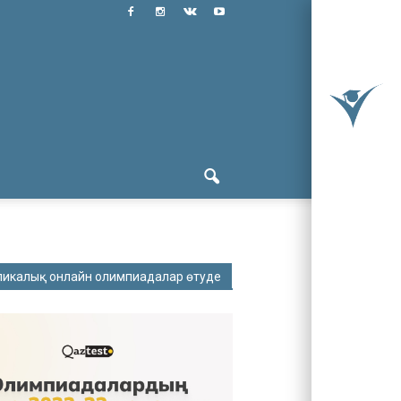
ликалық онлайн олимпиадалар өтуде