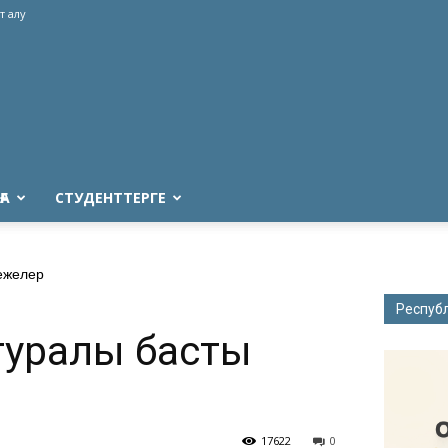
т алу
ҒА
СТУДЕНТТЕРГЕ
ежелер
Респуб
туралы басты
17622
0