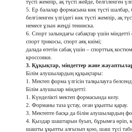
түсті жемпір, ақ түсті жейде, белгіленген үл
5. Ер балалар формасына көк түсті шалбар, б
белгіленген үлгідегі көк түсті жемпір, ақ тү
немесе ұзын жеңді тенниска.
6. Спорт залындағы сабақтар үшін міндетті 
спорт трикосы, спорт аяқ киімі;
далада өтетін сабақ үшін – спорттық костю
кроссовки.
3. Құқықтар, міндеттер және жауаптыла
Білім алушылардың құқықтары:
1. Мектеп форма үлгісін талқылауға белсенд
Білім алушылар міндетті:
1. Күнделікті мектеп формасында келу.
2. Форманы таза ұстау, оған ұқыпты қарау.
3. Мектепте басқа да білім алушылардың ф
4. Қыздар шаштарын буып, бұрымға өріп, 
шашты ұқыпты алғызып қою, шаш түсі таб