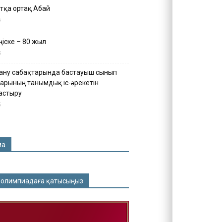
тқа ортақ Абай
5
іске – 80 жыл
5
ану сабақтарында бастауыш сынып
арының танымдық іс-әрекетін
астыру
5
ма
 олимпиадаға қатысыңыз