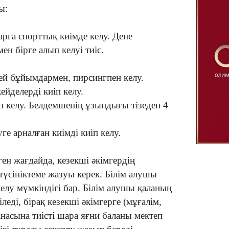
ы:
рға спорттық киімде келу. Дене
ен бірге алып келуі тиіс.
кей бұйымдармен, пирсингпен келу.
ейделерді киіп келу.
п келу. Белдемшенің ұзындығы тізеден 4
ге арналған киімді киіп келу.
ен жағдайда, кезекші әкімгердің
үсініктеме жазуы керек. Білім алушы
елу мүмкіндігі бар. Білім алушы қаланың
леді, бірақ кезекші әкімгерге (мұғалім,
анасына тиісті шара яғни баланы мектеп