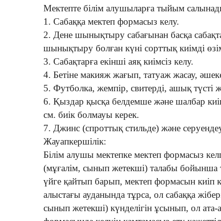
Мектепте білім алушыларға тыйым салынад
1. Сабаққа мектеп формасыз келу.
2. Дене шынықтыру сабағынан басқа сабақта
шынықтыру болған күні сорттық киімді өзім
3. Сабақтарға екінші аяқ киімсіз келу.
4. Бетіне макияж жағып, татуаж жасау, әше
5. Футболка, жемпір, свитерді, ашық түсті ж
6. Қыздар қысқа белдемше және шалбар киі
см. биік болмауы керек.
7. Джинс (спроттық стильде) және серуендеу
Жауапкершілік:
Білім алушы мектепке мектеп формасыз келг
(мұғалім, сынып жетекші) талабы бойынша т
үйге қайтып барып, мектеп формасын киіп к
алыстағы ауданында тұрса, ол сабаққа жібері
сынып жетекші) күнделігін ұсынып, ол ата-