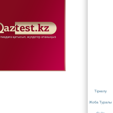
Тіркелу
Жоба Туралы