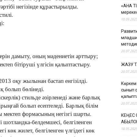
әртібі негізінде құрастырылды.
«АНА Т
мерекес
тилі.
10.09.202
і:
Развити
младши
методи
20.07.202
рін дамыту, оның мәдениетін арттыру;
ектеп бітіруші үлгісін қалыптастыру.
ЖАЗУ 
20.07.202
2013 оқу жылынан бастап енгізілді.
Көркем
қ болып бөлінеді.
сынып 
қалыпт
скерлік) стильде әзірленеді және барлық
20.07.202
рыңғай болып есептеледі. Барлық білім
ы мектеп формасының негізгі шарты.
КЕҢЕС
і шотландка-белдемшесі, белгіленген
ҚАБЫЛО
18.05.202
егі көк жилет, белгіленген үлгідегі көк