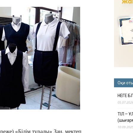
Оқи от
НЕГЕ Б
05.07.202
ТІЛ – 
(шығар
10.09.202
реже) «Білім туралы» Заң, мектеп