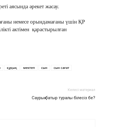
еті аясында әрекет жасау.
ағаны немесе орындамағаны үшін ҚР
ілікті актімен қарастырылған
п
құқық
мектеп
сын
сын сағат
Келесі материал
Саурық батыр туралы білесіз бе?