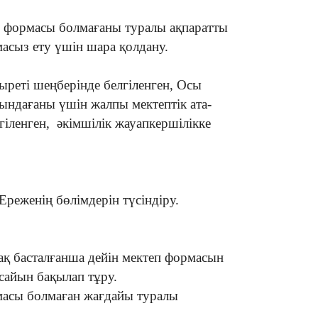
еп формасы болмағаны туралы ақпаратты
асыз ету үшін шара қолдану.
зыреті шеңберінде белгіленген, Осы
ындағаны үшін жалпы мектептік ата-
гіленген, әкімшілік жауапкершілікке
Ереженің бөлімдерін түсіндіру.
қ басталғанша дейін мектеп формасын
 сайын бақылап тұру.
масы болмаған жағдайы туралы