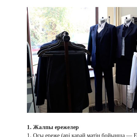
1. Жалпы ережелер
1. Осы ереже (әрі қарай мәтін бойынша — Е