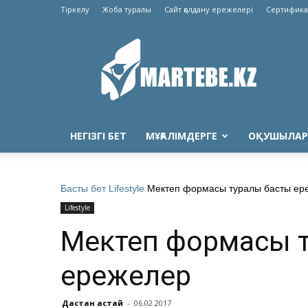
Тіркелу
Жоба туралы
Сайт қолдану ережелері
Сертифика
Martebe.kz
білім
сайты
НЕГІЗГІ БЕТ
МҰҒАЛІМДЕРГЕ
ОҚУШЫЛАР
Басты бет
Lifestyle
Мектеп формасы туралы басты ер
Lifestyle
Мектеп формасы 
ережелер
Дастан Қастай
-
06.02.2017