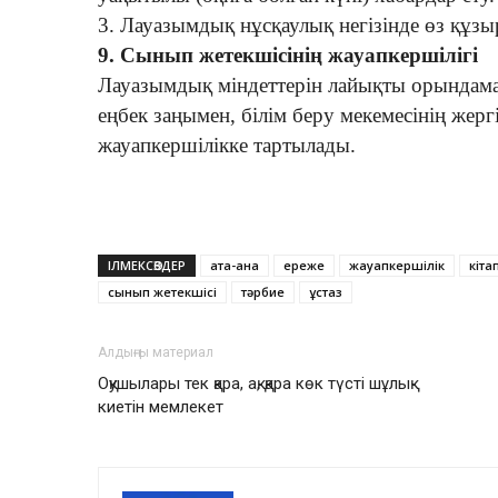
3. Лауазымдық нұсқаулық негізінде өз құзыр
9. Сынып жетекшісінің жауапкершілігі
Лауазымдық міндеттерін лайықты орындам
еңбек заңымен, білім беру мекемесінің жерг
жауапкершілікке тартылады.
ІЛМЕКСӨЗДЕР
ата-ана
ереже
жауапкершілік
кіта
сынып жетекшісі
тәрбие
ұстаз
Алдыңғы материал
Оқушылары тек қара, ақ, қара көк түсті шұлық
киетін мемлекет