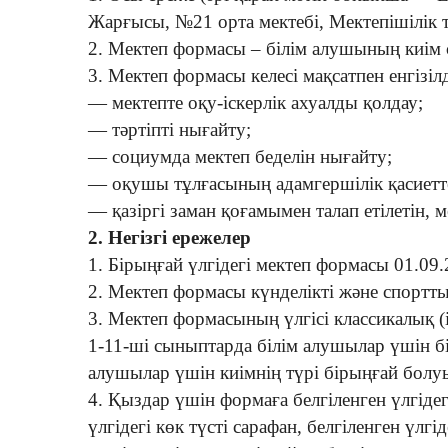
Жарғысы, №21 орта мектебі, Мектепішілік т
2. Мектеп формасы – білім алушының киім с
3. Мектеп формасы келесі мақсатпен енгізілд
— мектепте оқу-іскерлік ахуалды қолдау;
— тәртіпті нығайту;
— социумда мектеп беделін нығайту;
— оқушы тұлғасының адамгершілік қасиетте
— қазіргі заман қоғамымен талап етілетін, м
2. Негізгі ережелер
1. Бірыңғай үлгідегі мектеп формасы 01.09.
2. Мектеп формасы күнделікті және спортты
3. Мектеп формасының үлгісі классикалық (і
1-11-ші сыныптарда білім алушылар үшін бі
алушылар үшін киімнің түрі бірыңғай болу
4. Қыздар үшін формаға белгіленген үлгідег
үлгідегі көк түсті сарафан, белгіленген үлгід