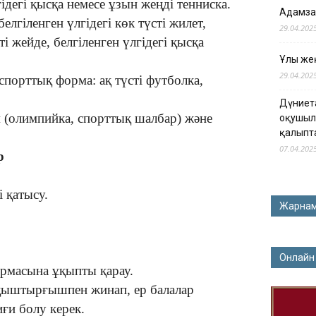
гідегі қысқа немесе ұзын жеңді тенниска.
Адамза
елгіленген үлгідегі көк түсті жилет,
29.04.202
сті жейде, белгіленген үлгідегі қысқа
Ұлы жең
29.04.202
спорттық форма: ақ түсті футболка,
Дүниет
м (олимпийка, спорттық шалбар) және
оқушыл
қалыпт
07.04.202
р
і қатысу.
Жарна
Онлайн
ормасына ұқыпты қарау.
қыштырғышпен жинап, ер балалар
иғи болу керек.