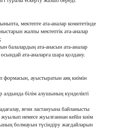
гі туралы ескерту жазып береді.
ныпта, мектепте ата-аналар комитетінде
ныстарын жалпы мектептік ата-аналар
;
тын балалардың ата-анасын ата-аналар
 осындай ата-аналарға шара қолдану.
еп формасын, ауыстыратын аяқ киімін
ар алдында білім алушының күнделікті
дағалау, яғни ластануына байланысты
 жуылып немесе жуылғаннан кейін киім
сының болмауын түсіндіру жағдайларын