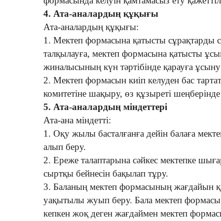
формасында келуін қамтамасыз ету қажеттілі
4. Ата-аналардың құқығы
Ата-аналардың құқығы:
1. Мектеп формасына қатысты сұрақтарды сы
талқылауға, мектеп формасына қатысты ұсы
жиналысының күн тәртібінде қарауға ұсыну
2. Мектеп формасын киіп келуден бас тарта
комитетіне шақыру, өз құзыреті шеңберінде
5. Ата-аналардың міндеттері
Ата-ана міндетті:
1. Оқу жылы басталғанға дейін балаға мект
алып беру.
2. Ереже талаптарына сәйкес мектепке шығ
сыртқы бейнесін бақылап тұру.
3. Баланың мектеп формасының жағдайын қа
уақытылы жуып беру. Бала мектеп формасы
кепкен жоқ деген жағдаймен мектеп форма