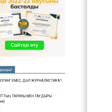
ырыңыз!
ЛОГИНГ ЕМЕС, ДӘЛ ЖУРНАЛИСТИКА?
6
ҰЛТТЫҢ ТАРИХЫ МЕН ТАҒДЫРЫ
ма)
5