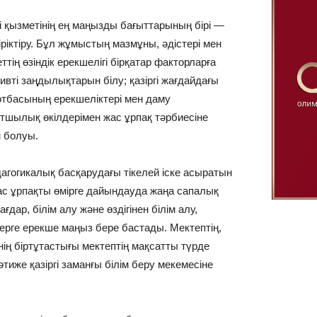
і қызметінің ең маңызды бағыттарының бірі —
іктіру. Бұл жұмыстың мазмұны, әдістері мен
ттің өзіндік ерекшелігі бірқатар факторларға
вті заңдылықтарын білу; қазіргі жағдайдағы
і отбасының ерекшеліктері мен даму
ұртшылық өкілдерімен жас ұрпақ тәрбиесіне
 болуы.
агогикалық басқарудағы тікелей іске асыратын
с ұрпақты өмірге дайындауда жаңа сапалық
ғдар, білім алу және өздігінен білім алу,
ерге ерекше маңыз бере бастады. Мектептің,
ң біртұтастығы мектептің мақсатты түрде
тиже қазіргі заманғы білім беру мекемесіне