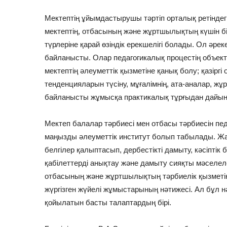
Мектептің ұйымдастырушы тәртіп орталық ретіндег
мектептің, отбасының және жұртшылықтың күшін бір
түрлеріне қарай өзіндік ерекшелігі болады. Ол әреке
байланысты. Олар педагогикалық процестің объекти
мектептің әлеуметтік қызметіне қанық болу; қазірг
тенденцияларын түсіну, мұғалімнің, ата-аналар, ж
байланысты жұмысқа практикалық тұрғыдан дайын
Мектеп балалар тәрбиесі мен отбасы тәрбиесін пед
маңызды әлеуметтік институт болып табылады. Жа
белгілер қалыптасып, дербестікті дамыту, кәсіптік ба
қабілеттерді анықтау және дамыту сияқты мәселел
отбасының және жұртшылықтың тәрбиелік қызметіні
жүргізген жүйелі жұмыстарының нәтижесі. Ал бұл нә
қойылатын басты талаптардың бірі.