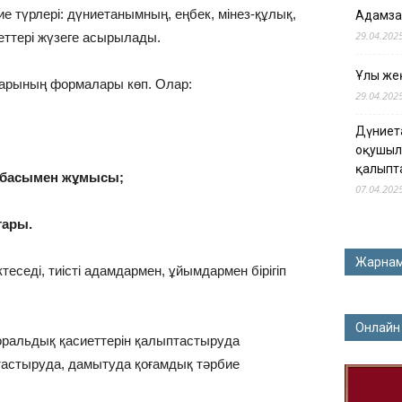
е түрлері: дүниетанымның, еңбек, мінез-құлық,
Адамза
29.04.202
еттері жүзеге асырылады.
Ұлы жең
тарының формалары көп. Олар:
29.04.202
Дүниет
оқушыл
қалыпт
отбасымен жұмысы;
07.04.202
тары.
Жарна
седі, тиісті адамдармен, ұйымдармен бірігіп
Онлайн
оральдық қасиеттерін қалыптастыруда
птастыруда, дамытуда қоғамдық тәрбие