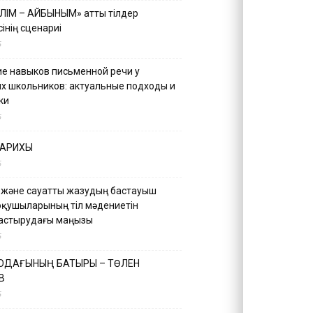
ІЛІМ – АЙБЫНЫМ» атты тілдер
інің сценариі
5
е навыков письменной речи у
х школьников: актуальные подходы и
ки
5
ТАРИХЫ
5
 және сауатты жазудың бастауыш
оқушыларының тіл мәдениетін
астырудағы маңызы
5
 ОДАҒЫНЫҢ БАТЫРЫ – ТӨЛЕН
В
5