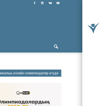
ликалық онлайн олимпиадалар өтуде