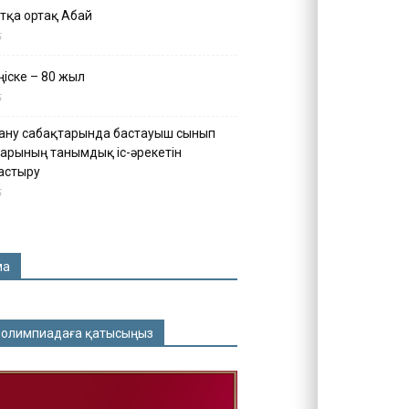
тқа ортақ Абай
5
іске – 80 жыл
5
ану сабақтарында бастауыш сынып
арының танымдық іс-әрекетін
астыру
5
ма
 олимпиадаға қатысыңыз