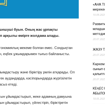
«АНА Т
мерекес
10.09.202
Развити
младши
і шешуші буын. Оның жас ұрпақты
методи
теп арқылы өмірге жолдама алады.
20.07.202
втономиялық мекеме болған емес. Сондықтан
ЖАЗУ 
ен, еңбек ұжымдарымен тығыз байланысты.
20.07.202
Көркем
сынып 
ымдастыру және біріктіру рөлін атқарады. Ол
қалыпт
ек аудандарда, кәсіпорындарда жүргізілетін
20.07.202
сыз етеді.
КЕҢЕС
ҚАБЫЛО
сын ұйымдастырып, жеке адамның дамуына
18.05.202
 ұйымдастырып, үйлестіріп, біріктіретін