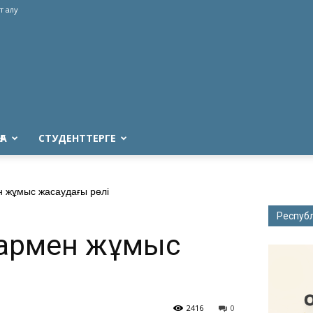
т алу
ҒА
СТУДЕНТТЕРГЕ
н жұмыс жасаудағы рөлі
Респуб
алармен жұмыс
2416
0