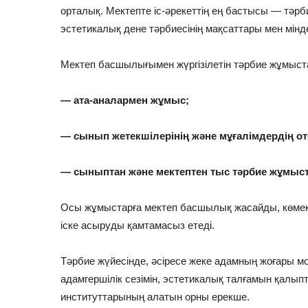
орталық. Мектепте іс-әрекеттің ең бастысы — тәрби
эстетикалық дене тәрбиесінің мақсаттары мен мінд
Мектеп басшылығымен жүргізілетін тәрбие жұмыс
— ата-аналармен жұмыс;
— сынып жетекшілерінің және мұғалімдердің 
— сыныптан және мектептен тыс тәрбие жұмыс
Осы жұмыстарға мектеп басшылық жасайды, көмекте
іске асыруды қамтамасыз етеді.
Тәрбие жүйесінде, әсіресе жеке адамның жоғары м
адамгершілік сезімін, эстетикалық талғамын қалы
институттарының алатын орны ерекше.