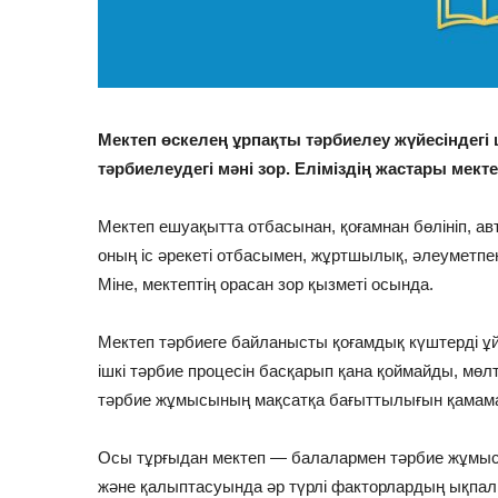
Мектеп өскелең ұрпақты тәрбиелеу жүйесіндег
тәрбиелеудегі мәні зор. Еліміздің жастары мек
Мектеп ешуақытта отбасынан, қоғамнан бөлініп, а
оның іс әрекеті отбасымен, жұртшылық, әлеуметп
Міне, мектептің орасан зор қызметі осында.
Мектеп тәрбиеге байланысты қоғамдық күштерді ұй
ішкі тәрбие процесін басқарып қана қоймайды, мөлт
тәрбие жұмысының мақсатқа бағыттылығын қамама
Осы тұрғыдан мектеп — балалармен тәрбие жұмы
және қалыптасуында әр түрлі факторлардың ықпалын