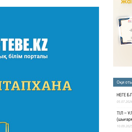
Оқи от
НЕГЕ Б
05.07.202
ТІЛ – 
(шығар
10.09.202