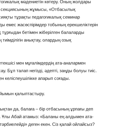
едагогикалық мәдениетін көтеру. Оның жолдары
рі секциясының жұмысы, «Отбасылық
 сияқты тұрақты педагогикалық семинар
ды емес жасөспірімдер тобының ерекшеліктерін
қ тұрғыдан бетімен жіберілген балаларды
тиімділігін анықтау, олардың озық
екшісі мен мұғалімдердің ата-аналармен
у. Бұл талап негізді, әдепті, заңды болуы тиіс.
 келіспеушілікке апарып соғады.
йымын қалыптастыру.
дықтан да, балаға – бір отбасының ұрпағы деп
ы. Ұлы Абай атамыз: «Баланы ең алдымен ата-
тәрбиелейді» деген екен. Сіз қалай ойлайсыз?