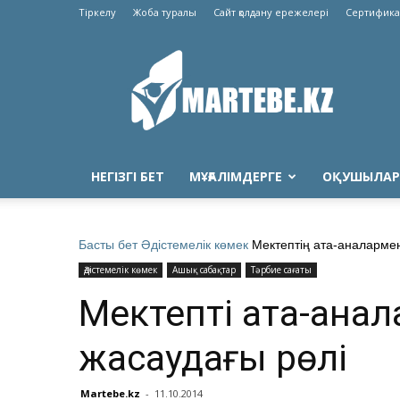
Тіркелу
Жоба туралы
Сайт қолдану ережелері
Сертифика
Martebe.kz
білім
сайты
НЕГІЗГІ БЕТ
МҰҒАЛІМДЕРГЕ
ОҚУШЫЛАР
Басты бет
Әдістемелік көмек
Мектептің ата-аналарме
Әдістемелік көмек
Ашық сабақтар
Тәрбие сағаты
Мектептің ата-ан
жасаудағы рөлі
Martebe.kz
-
11.10.2014