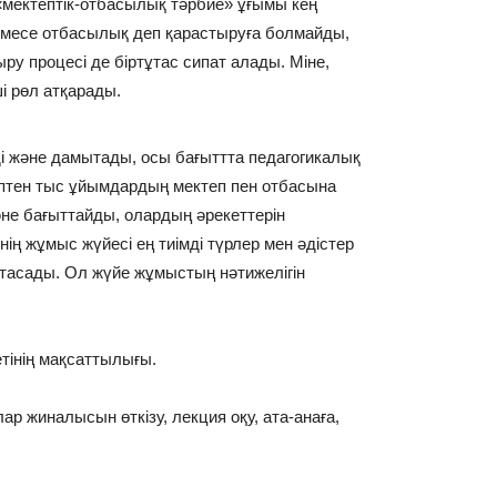
 «мектептік-отбасылық тәрбие» ұғымы кең
немесе отбасылық деп қарастыруға болмайды,
ру процесі де біртұтас сипат алады. Міне,
і рөл атқарады.
ді және дамытады, осы бағыттта педагогикалық
ептен тыс ұйымдардың мектеп пен отбасына
не бағыттайды, олардың әрекеттерін
ің жұмыс жүйесі ең тиімді түрлер мен әдістер
тасады. Ол жүйе жұмыстың нәтижелігін
тінің мақсаттылығы.
 жиналысын өткізу, лекция оқу, ата-анаға,