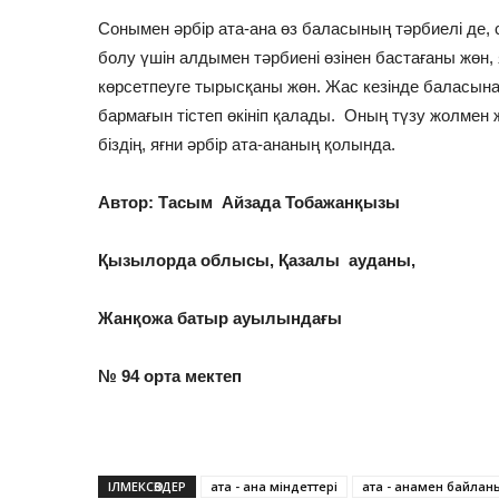
Сонымен әрбір ата-ана өз баласының тәрбиелі де, 
болу үшін алдымен тәрбиені өзінен бастағаны жөн,
көрсетпеуге тырысқаны жөн. Жас кезінде баласына 
бармағын тістеп өкініп қалады. Оның түзу жолмен ж
біздің, яғни әрбір ата-ананың қолында.
Автор: Тасым Айзада Тобажанқызы
Қызылорда облысы, Қазалы ауданы,
Жанқожа батыр ауылындағы
№ 94 орта мектеп
ІЛМЕКСӨЗДЕР
ата - ана міндеттері
ата - анамен байлан