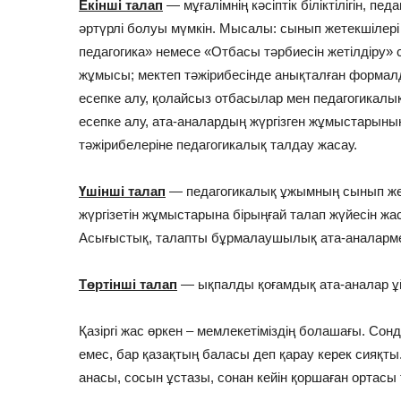
Екінші талап
— мұғалімнің кәсіптік біліктілігін, п
әртүрлі болуы мүмкін. Мысалы: сынып жетекшіле
педагогика» немесе «Отбасы тәрбиесін жетілдіру»
жұмысы; мектеп тәжірибесінде анықталған формал
есепке алу, қолайсыз отбасылар мен педагогикалы
есепке алу, ата-аналардың жүргізген жұмыстарының 
тәжірибелеріне педагогикалық талдау жасау.
Үшінші талап
— педагогикалық ұжымның сынып жет
жүргізетін жұмыстарына бірыңғай талап жүйесін жаса
Асығыстық, талапты бұрмалаушылық ата-аналармен
Төртінші талап
— ықпалды қоғамдық ата-аналар ұ
Қазіргі жас өркен – мемлекетіміздің болашағы. Сон
емес, бар қазақтың баласы деп қарау керек сияқт
анасы, сосын ұстазы, сонан кейін қоршаған ортасы 