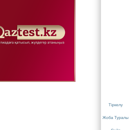
Тіркелу
Жоба Туралы