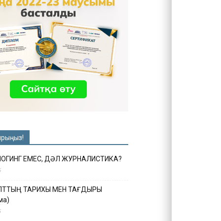
ырыңыз!
ЛОГИНГ ЕМЕС, ДӘЛ ЖУРНАЛИСТИКА?
6
ҰЛТТЫҢ ТАРИХЫ МЕН ТАҒДЫРЫ
ма)
5