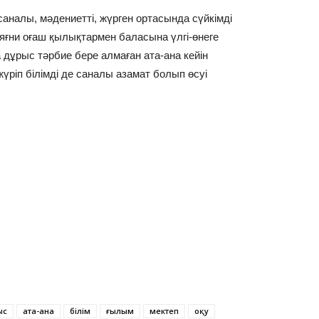
саналы, мәдениетті, жүрген ортасында сүйкімді
 яғни оғаш қылықтармен баласына үлгі-өнеге
дұрыс тәрбие бере алмаған ата-ана кейін
үріп білімді де саналы азамат болып өсуі
ыс
ата-ана
білім
ғылым
мектеп
оқу