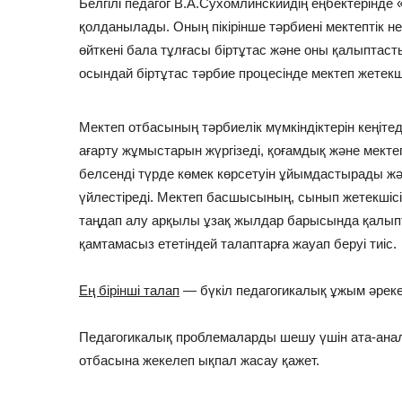
Белгілі педагог В.А.Сухомлинскийдің еңбектерінде
қолданылады. Оның пікірінше тәрбиені мектептік 
өйткені бала тұлғасы біртұтас және оны қалыптасты
осындай біртұтас тәрбие процесінде мектеп жетекш
Мектеп отбасының тәрбиелік мүмкіндіктерін кеңіте
ағарту жұмыстарын жүргізеді, қоғамдық және мект
белсенді түрде көмек көрсетуін ұйымдастырады жә
үйлестіреді. Мектеп басшысының, сынып жетекшісін
таңдап алу арқылы ұзақ жылдар барысында қалып
қамтамасыз ететіндей талаптарға жауап беруі тиіс.
Ең бірінші талап
— бүкіл педагогикалық ұжым әреке
Педагогикалық проблемаларды шешу үшін ата-аналар
отбасына жекелеп ықпал жасау қажет.