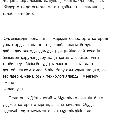
Жаңаша бір әлемдік дамудың көші пайда болды. Ал
біздерге, педагогтерге, маған қойылатын заманның
талабы өте биік.
Ол: еліміздің болашағын жарқын белестерге көтеретін
ұрпақтарды жаңа көштің көшбасшысы болуға
дайындау, әлемдік дамудың деңгейіне сай келетін
біліммен қаруландыру, жаңа қоғамға сәйкес тұлға
тәрбиелеу, білім берудің мемлекеттік стандарт
деңгейінен кем емес білім беру, оқытудың жаңа әдіс-
тәсілдерін, жаңа, озық технологияларды меңгеру
және
қолдану.т.т.
Педагог К.Д Ушинский « Мұғалім- ол өзінің білімін
үздіксіз көтеріп отырғанда ғана мұғалім. Оқуды,
ізденуді тоқтатысымен оның мұғалімділігі де