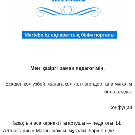
Мен қазіргі заман педагогімін.
Ескіден қол үзбей, жаңаға қол жеткізгендер ғана мұғалім
бола алады.
Конфуций
Қазақтың аса көрнекті ағартушы — педагогы Ы.
Алтынсарин « Маған жақсы мұғалім бәрінен де