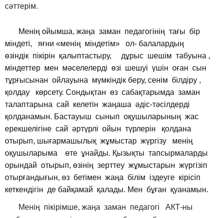
сәттерім.
Менің ойымша, жаңа заман педагогінің тағы бір
міндеті, яғни «менің міндетім» ол- балалардың
өзіндік пікірін қалыптастыру, дұрыс шешім табуына ,
міндеттер мен мәселелерді өзі шешуі үшін оған сын
тұрғысынан ойлауына мүмкіндік беру, сенім білдіру ,
қолдау көрсету. Сондықтан өз сабақтарымда заман
талаптарына сай келетін жаңаша әдіс-тәсілдерді
қолданамын. Бастауыш сынып оқушыларының жас
ерекшелігіне сай әртүрлі ойын түрлерін қолдана
отырып, шығармашылық жұмыстар жүргізу менің
оқушыларыма өте ұнайды. Қызықты тапсырмаларды
орындай отырып, өзінің зерттеу жұмыстарын жүргізіп
отырғандығын, өз бетімен жаңа білім іздеуге кірісіп
кеткендігін де байқамай қалады. Мен бұған қуанамын.
Менің пікірімше, жаңа заман педагогі АКТ-ны