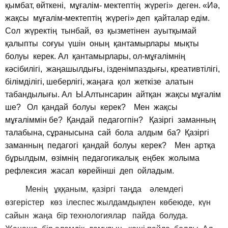
қымбат, өйткені, мұғалім- мектептің жүрегі» деген. «Иә,
жақсы мұғалім-мектептің жүрегі» деп қайталар едім.
Сол жүректің тынбай, өз қызметінен ауытқымай
қалыпты соғуы үшін оның қантамырлары мықты
болуы керек. Ал қантамырлары, ол-мұғалімнің
кәсібилігі, жаңашылдығы, ізденімпаздығы, креативтілігі,
білімділігі, шеберлігі, жаңаға қол жеткізе алатын
табандылығы. Ал Ы.Алтынсарин айтқан жақсы мұғалім
ше? Ол қандай болуы керек? Мен жақсы
мұғаліммін бе? Қандай педагогпін? Қазіргі заманның
талабына, сұранысына сай бола алдым ба? Қазіргі
заманның педагогі қандай болуы керек? Мен артқа
бұрылдым, өзімнің педагогикалық еңбек жолыма
рефлексия жасап көрейінші деп ойладым.
Менің ұққаным, қазіргі таңда әлемдегі
өзгерістер көз ілеспес жылдамдықпен көбеюде, күн
сайын жаңа бір технологиялар пайда болуда.