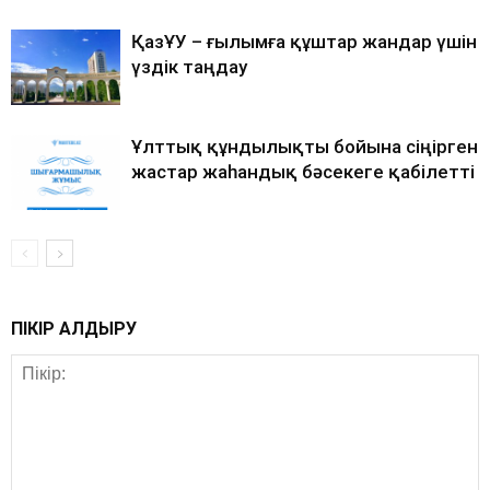
ҚазҰУ – ғылымға құштар жандар үшін
үздік таңдау
Ұлттық құндылықты бойына сіңірген
жастар жаһандық бәсекеге қабілетті
ПІКІР ҚАЛДЫРУ