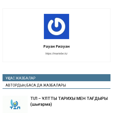
Рауан Ризуан
https://martebe.kz
ҰҚСАС ЖАЗБАЛАР
АВТОРДЫҢ БАСҚА ДА ЖАЗБАЛАРЫ
ТІЛ – ҰЛТТЫҢ ТАРИХЫ МЕН ТАҒДЫРЫ
(шығарма)