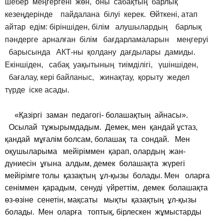
шебер меңгергені жөн, оны сабақтың барлық
кезеңдерінде пайдалана білуі керек. Өйткені, атап
айтар едім: біріншіден, білім алушылардың барлық
пәндерге арналған білім бағдарламаларын меңгеруі
барысында АКТ-ны қолдану дағдылары дамиды.
Екіншіден, сабақ уақытының тиімділігі, үшіншіден,
бағалау, кері байланыс, жинақтау, қорыту жедел
түрде іске асады.
«Қазіргі заман педагогі- болашақтың айнасы».
Осылай тұжырымдадым. Демек, мен қандай ұстаз,
қандай мұғалім болсам, болашақ та сондай. Мeн
оқушыларыма мейіріммен қарап, олардың жан-
дүниесін ұғына алдым, демек болашақта жүрегі
мейірімге толы қазақтың ұл-қызы болады. Мен оларға
сеніммен қарадым, сенуді үйреттім, демек болашақта
өз-өзіне сенетін, мақсаты мықты қазақтың ұл-қызы
болады. Мен оларға топтық, бірлескен жұмыстарды