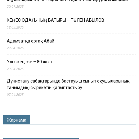
20.07.2025
КЕҢЕС ОДАҒЫНЫҢ БАТЫРЫ – ТӨЛЕН ҚАБЫЛОВ
18.05.2025
Адамзатқа ортақ Абай
29.04.2025
Ұлы жеңіске – 80 жыл
29.04.2025
Дүниетану сабақтарында бастауыш сынып оқушыларының
танымдық іс-әрекетін қалыптастыру
07.04.2025
Жарнама