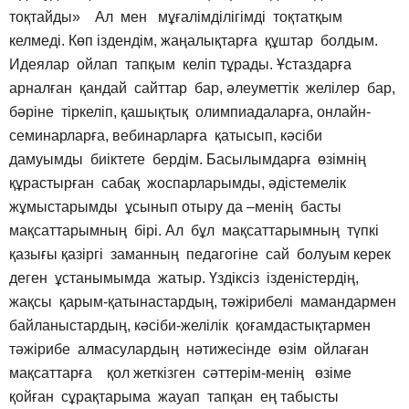
тоқтайды» Ал мен мұғалімділігімді тоқтатқым
келмеді. Көп іздендім, жаңалықтарға құштар болдым.
Идеялар ойлап тапқым келіп тұрады. Ұстаздарға
арналған қандай сайттар бар, әлеуметтік желілер бар,
бәріне тіркеліп, қашықтық олимпиадаларға, онлайн-
семинарларға, вебинарларға қатысып, кәсіби
дамуымды биіктете бердім. Басылымдарға өзімнің
құрастырған сабақ жоспарларымды, әдістемелік
жұмыстарымды ұсынып отыру да –менің басты
мақсаттарымның бірі. Ал бұл мақсаттарымның түпкі
қазығы қазіргі заманның педагогіне сай болуым керек
деген ұстанымымда жатыр. Үздіксіз ізденістердің,
жақсы қарым-қатынастардың, тәжірибелі мамандармен
байланыстардың, кәсіби-желілік қоғамдастықтармен
тәжірибе алмасулардың нәтижесінде өзім ойлаған
мақсаттарға қол жеткізген сәттерім-менің өзіме
қойған сұрақтарыма жауап тапқан ең табысты