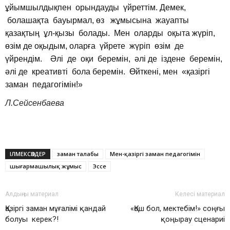
ұйымшылдықпен орындауды үйреттім. Демек,
болашақта бауырмал, өз жұмысына жауапты
қазақтың ұл-қызы болады. Мен оларды оқыта жүріп,
өзім де оқыдым, оларға үйрете жүріп өзім де
үйрендім. Әлі де оқи беремін, әлі де іздене беремін,
әлі де креативті бола беремін. Өйткені, мен «қазіргі
заман педагогімін!»
Л.Сейсенбаева
ІЛМЕКСӨЗДЕР
заман талабы
Мен-қазіргі заман педагогімін
шығармашылық жұмыс
Эссе
Алдыңғы материал
Келесі материал
Қазіргі заман мұғалімі қандай
«Қош бол, мектебім!» соңғы
болуы керек?!
қоңырау сценариі