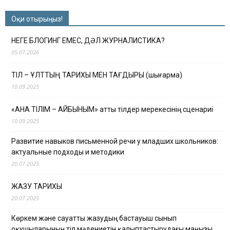
Оқи отырыңыз!
НЕГЕ БЛОГИНГ ЕМЕС, ДӘЛ ЖУРНАЛИСТИКА?
05.07.2026
ТІЛ – ҰЛТТЫҢ ТАРИХЫ МЕН ТАҒДЫРЫ (шығарма)
10.09.2025
«АНА ТІЛІМ – АЙБЫНЫМ» атты тілдер мерекесінің сценариі
10.09.2025
Развитие навыков письменной речи у младших школьников:
актуальные подходы и методики
20.07.2025
ЖАЗУ ТАРИХЫ
20.07.2025
Көркем және сауатты жазудың бастауыш сынып
оқушыларының тіл мәдениетін қалыптастырудағы маңызы