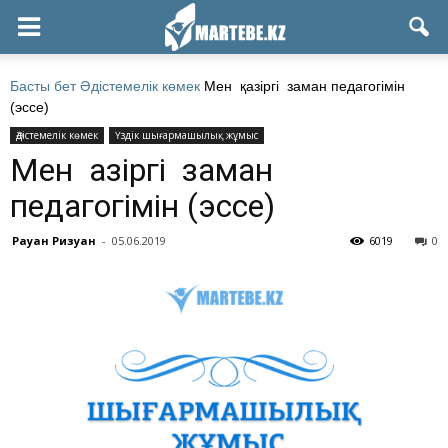
Басты бет
Әдістемелік көмек
Мен қазіргі заман педагогімін
(эссе)
Әдістемелік көмек
Үздік шығармашылық жұмыс
Мен қазіргі заман
педагогімін (эссе)
Рауан Ризуан
-
05.06.2019
6019
0