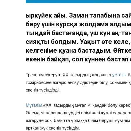
Қыркүйек айы. Заман талабына са
беру үшін курсқа жолдама алдым
тыңдай бастағанда, үш күн аң-т
сияқты болдым. Уақыт өте келе,
келгеніме қуана бастадым. Өйткен
екенін байқап, сол күннен бастап ө
Тренерім өзгеруге ХХІ ғасырдың жаңашыл
ұстазы
бо
тәжірибесіне өзгеріс енгізу әдістерін білу, сонымен
екенін түсіндірді.
Мұғалім
«ХХІ ғасырдың мұғалімі қандай болу керек
Әлемдегі жаһандану үрдісі еліміздегі күллі салал
өзгеруде осы бағытта ұрпаққа білім беруші мұғалім 
артқан жүк екенін түсіндім.