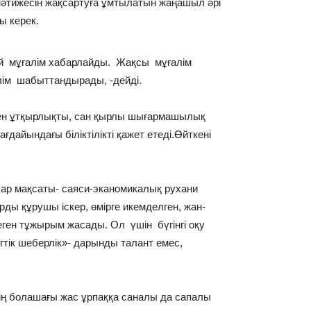
нәтижесін жақсартуға ұмтылатын жаңашыл әрі
 керек.
 мұғалім хабарлайды. Жақсы мұғалім
алім шабыттандырады, -дейді.
 пен ұтқырлықты, сан қырлы шығармашылық
ағдайындағы біліктілікті қажет етеді.Өйткені
ар мақсаты- саяси-эканомикалық рухани
ды құрушы іскер, өмірге икемделген, жан-
ген тұжырым жасады. Ол үшін бүгінгі оқу
гтік шеберлік»- дарынды талант емес,
ің болашағы жас ұрпаққа саналы да сапалы