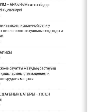
ІЛІМ – АЙБЫНЫМ» атты тілдер
інің сценариі
5
е навыков письменной речи у
х школьников: актуальные подходы и
ки
5
ТАРИХЫ
5
 және сауатты жазудың бастауыш
оқушыларының тіл мәдениетін
астырудағы маңызы
5
 ОДАҒЫНЫҢ БАТЫРЫ – ТӨЛЕН
В
5