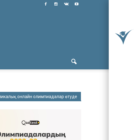
ликалық онлайн олимпиадалар өтуде