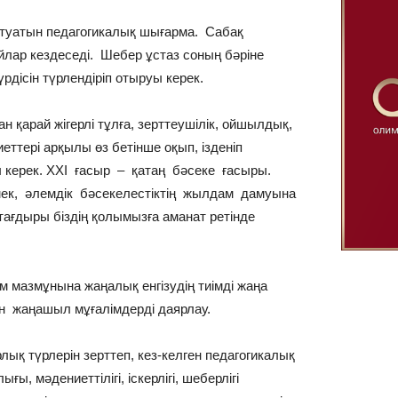
н туатын педагогикалық шығарма. Сабақ
йлар кездеседі. Шебер ұстаз соның бәріне
рдісін түрлендіріп отыруы керек.
н қарай жігерлі тұлға, зерттеушілік, ойшылдық,
ттері арқылы өз бетінше оқып, ізденіп
уы керек. ХХІ ғасыр – қатаң бәсеке ғасыры.
мек, әлемдік бәсекелестіктің жылдам дамуына
тағдыры біздің қолымызға аманат ретінде
ім мазмұнына жаңалық енгізудің тиімді жаңа
ын жаңашыл мұғалімдерді даярлау.
ық түрлерін зерттеп, кез-келген педагогикалық
ғы, мәдениеттілігі, іскерлігі, шеберлігі