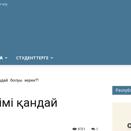
т алу
ҒА
СТУДЕНТТЕРГЕ
қандай болуы керек?!
Респуб
лімі қандай
8721
0