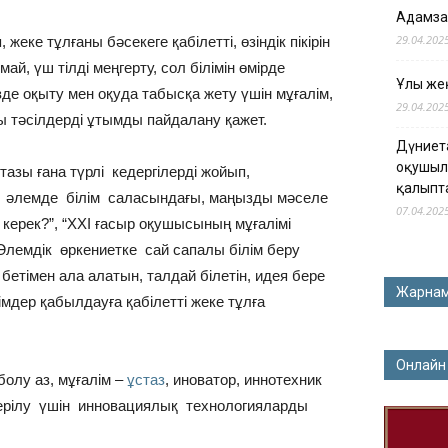
Адамза
29.04.202
жеке тұлғаны бәсекеге қабілетті, өзіндік пікірін
май, үш тілді меңгерту, сол білімін өмірде
Ұлы жең
зде оқыту мен оқуда табысқа жету үшін мұғалім,
29.04.202
ы тәсілдерді ұтымды пайдалану қажет.
Дүниет
оқушыл
тазы ғана түрлі кедергілерді жойып,
қалыпт
н әлемде білім саласындағы, маңызды мәселе
07.04.202
керек?”, “ХХІ ғасыр оқушысының мұғалімі
Әлемдік өркениетке сай сапалы білім беру
етімен ала алатын, талдай білетін, идея бере
Жарна
мдер қабылдауға қабілетті жеке тұлға
Онлайн
болу аз, мұғалім –
ұстаз
, иноватор, иннотехник
терілу үшін инновациялық технологияларды