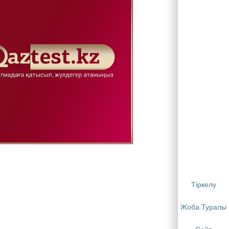
Тіркелу
Жоба Туралы