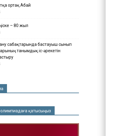
тқа ортақ Абай
5
іске – 80 жыл
5
ану сабақтарында бастауыш сынып
арының танымдық іс-әрекетін
астыру
5
ма
 олимпиадаға қатысыңыз