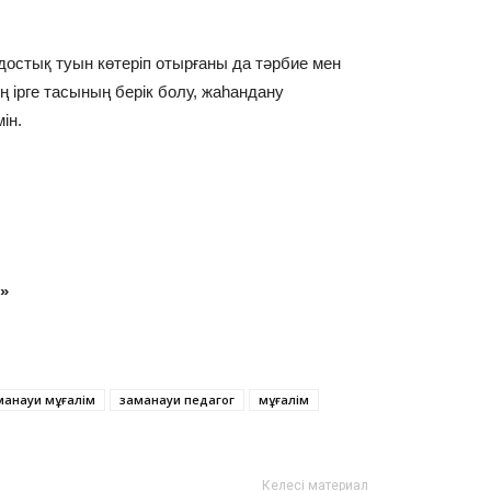
 достық туын көтеріп отырғаны да тәрбие мен
ң ірге тасының берік болу, жаһандану
ін.
»
манауи мұғалім
заманауи педагог
мұғалім
Келесі материал