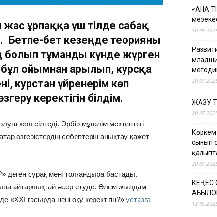
«АНА Т
мерекес
й жас ұрпаққа үш тілде сабақ
10.09.202
. Бетпе-бет кезеңде теорияны
Развити
аң болып тұманды күнде жүрген
младши
 бұл ойымнан арылып, курсқа
методи
20.07.202
і, курстан үйренерім көп
згеру керектігін білдім.
ЖАЗУ 
20.07.202
луға жол сілтеді. Әрбір мұғалім мектептегі
Көркем
 қатар өзгерістердің себептерін анықтау қажет
сынып 
қалыпт
20.07.202
?» деген сұрақ мені толғандыра бастады.
КЕҢЕС
арына айтарлықтай әсер етуде. Әлем жылдам
ҚАБЫЛО
де «ХХІ ғасырда нені оқу керектігін?»
ұстазға
18.05.202