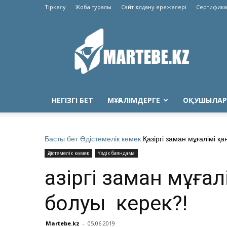
Тіркелу
Жоба туралы
Сайт қолдану ережелері
Сертифика
Martebe.kz
білім
сайты
НЕГІЗГІ БЕТ
МҰҒАЛІМДЕРГЕ
ОҚУШЫЛАР
Басты бет
Әдістемелік көмек
Қазіргі заман мұғалімі 
Әдістемелік көмек
Үздік баяндама
Қазіргі заман мұға
болуы керек?!
Martebe.kz
-
05.06.2019