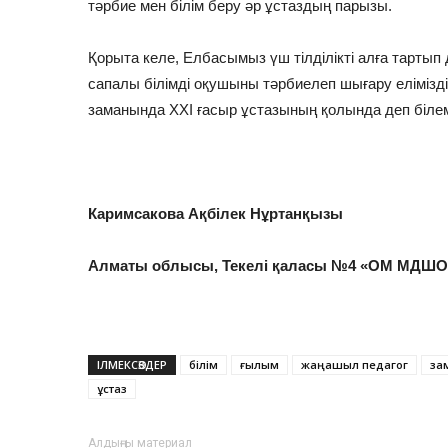
тәрбие мен білім беру әр ұстаздың парызы.
Қорыта келе, Елбасымыз үш тілділікті алға тартып
сапалы білімді оқушыны тәрбиелеп шығару елімізді
заманында ХХІ ғасыр ұстазының қолында деп білем
Каримсакова Ақбілек Нұртанқызы
Алматы облысы, Текелі қаласы №4 «ОМ МДШО
ІЛМЕКСӨЗДЕР
білім
ғылым
жаңашыл педагог
за
ұстаз
Алдыңғы материал