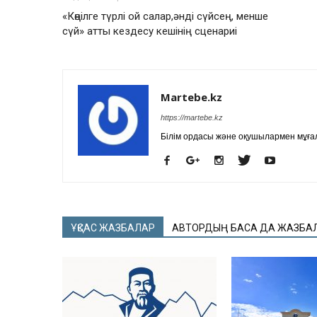
«Көңілге түрлі ой салар,әнді сүйсең, менше
сүй» атты кездесу кешінің сценариі
Martebe.kz
https://martebe.kz
Білім ордасы және оқушылармен мұғал
ҰҚСАС ЖАЗБАЛАР
АВТОРДЫҢ БАСҚА ДА ЖАЗБА