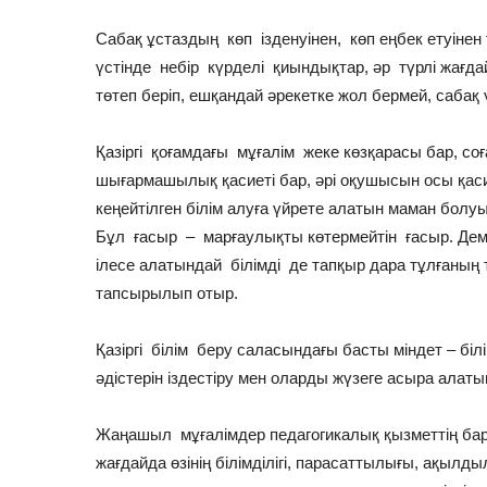
Сабақ ұстаздың көп ізденуінен, көп еңбек етуіне
үстінде небір күрделі қиындықтар, әр түрлі жағда
төтеп беріп, ешқандай әрекетке жол бермей, сабақ ү
Қазіргі қоғамдағы мұғалім жеке көзқарасы бар, соға
шығармашылық қасиеті бар, әрі оқушысын осы қасие
кеңейтілген білім алуға үйрете алатын маман бол
Бұл ғасыр – марғаулықты көтермейтін ғасыр. Де
ілесе алатындай білімді де тапқыр дара тұлғаның 
тапсырылып отыр.
Қазіргі білім беру саласындағы басты міндет – біл
әдістерін іздестіру мен оларды жүзеге асыра алат
Жаңашыл мұғалімдер педагогикалық қызметтің барл
жағдайда өзінің білімділігі, парасаттылығы, ақылдылы