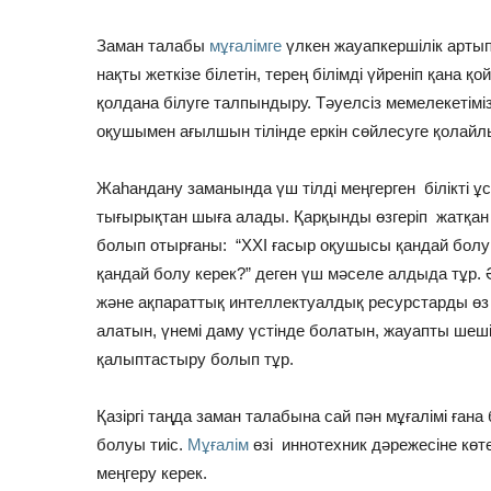
Заман талабы
мұғалімге
үлкен жауапкершілік артып, 
нақты жеткізе білетін, терең білімді үйреніп қана қой
қолдана білуге талпындыру. Тәуелсіз мемелекетімі
оқушымен ағылшын тілінде еркін сөйлесуге қолайл
Жаһандану заманында үш тілді меңгерген білікті ұс
тығырықтан шыға алады. Қарқынды өзгеріп жатқа
болып отырғаны: “ХХІ ғасыр оқушысы қандай болу 
қандай болу керек?” деген үш мәселе алдыда тұр. 
және ақпараттық интеллектуалдық ресурстарды өз б
алатын, үнемі даму үстінде болатын, жауапты шеші
қалыптастыру болып тұр.
Қазіргі таңда заман талабына сай пән мұғалімі ғана 
болуы тиіс.
Мұғалім
өзі иннотехник дәрежесіне кө
меңгеру керек.