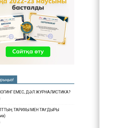
ырыңыз!
ЛОГИНГ ЕМЕС, ДӘЛ ЖУРНАЛИСТИКА?
6
ҰЛТТЫҢ ТАРИХЫ МЕН ТАҒДЫРЫ
ма)
5