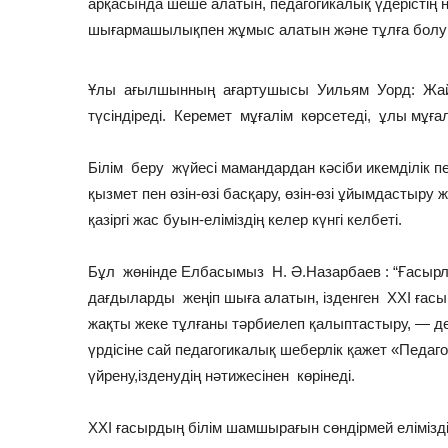
арқасында шеше алатын, педагогикалық үдерістің 
шығармашылықпен жұмыс алатын және тұлға болуы
Ұлы ағылшынның ағартушысы Уильям Уорд: Жай
түсіндіреді. Керемет мұғалім көрсетеді, ұлы мұғ
Білім беру жүйесі мамандардан кәсіби икемділік
қызмет пен өзін-өзі басқару, өзін-өзі ұйымдастыру ж
қазіргі жас буын-еліміздің келер күнгі келбеті.
Бұл жөнінде Елбасымыз Н. Ә.Назарбаев : “Ғасырл
дағдыларды жеңіп шыға алатын, ізденген ХХІ ғасыр
жақты жеке тұлғаны тәрбиелеп қалыптастыру, — де
үрдісіне сай педагогикалық шеберлік қажет «Педаго
үйрену,ізденудің нәтижесінен көрінеді.
ХХІ ғасырдың білім шамшырағын сөндірмей елімізд