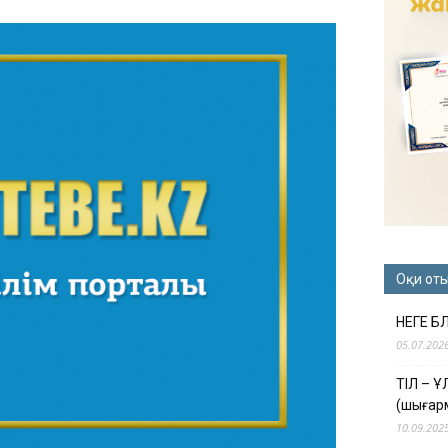
Оқи от
НЕГЕ Б
05.07.202
ТІЛ – 
(шығар
10.09.202