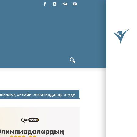
ликалық онлайн олимпиадалар өтуде