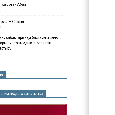
тқа ортақ Абай
5
іске – 80 жыл
5
ану сабақтарында бастауыш сынып
арының танымдық іс-әрекетін
астыру
5
ма
 олимпиадаға қатысыңыз