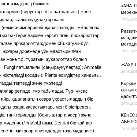
рганизмдердің біріккен
«АНА Т
малармен (вирустар- Vira патшалығы) және
мерекес
иялар, саңырауқұлақтар және
10.09.202
 (немесе империяны )қарастырады: «Bacteria»,
Развити
ағыз бактериялармен көрсетілген прокариоттар.
младши
талған прокариоттар;домен «Eukarya»-бұл
методи
сы жоғары дәрежеде ұйымдастырылған
20.07.202
ан және т.б. тұратын эукариоттар болып
ЖАЗУ 
і: Fungi патшалығы (саңырауқұлақтар); Animalia
20.07.202
жіктелімді қосады); Plante өсімдіктер хандығы.
рды,тектерді және түрлерді
Көркем
сынып 
риялар ретінде түр табылады. Түр- ұқсас
қалыпт
дан айрықшаланатын өзара ұқсастылардың бір
20.07.202
дағы өзара ұқсастықтарымен біріктірілген,
к, тинкториалды (бояғыштарға әсері) және
КЕҢЕС
ҚАБЫЛО
а мәдениет.
\r\n\r\n
Штамм. Белгілі бір қайнар
18.05.202
енетін микроорганизмдердің таза мәдениеті