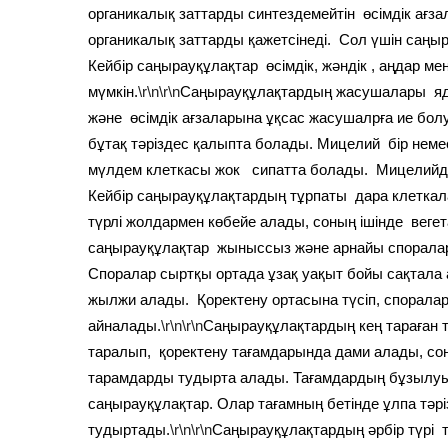
органикалық заттарды синтездемейтін өсімдік ағ
органикалық заттарды қажетсінеді. Сол үшін саңы
Кейбір саңырауқұлақтар өсімдік, жәндік , аңдар 
мүмкін.
\r\n\r\n
Саңырауқұлақтардың жасушалары яд
және өсімдік ағзаларына ұқсас жасушалрға ие бол
бұтақ тәріздес қалыпта болады. Мицелий бір неме
мүлдем клеткасы жок сипатта болады. Мицелийде
Кейбір саңырауқұлақтардың тұрпаты дара клеткал
түрлі жолдармен көбейе алады, соның ішінде вегет
саңырауқұлақтар жыныссыз және арнайы спораларды
Споралар сыртқы ортада ұзақ уақыт бойы сақтала
жылжи алады. Қоректену ортасына түсіп, спорала
айналады.
\r\n\r\n
Саңырауқұлақтардың кең тараған т
таралып, қоректену тағамдарында дами алады, соны
тарамдарды тудырта алады. Тағамдардың бұзылуын
саңырауқұлақтар. Олар тағамның бетінде ұлпа тәріз
тудыртады.
\r\n\r\n
Саңырауқұлақтардың әрбір түрі т