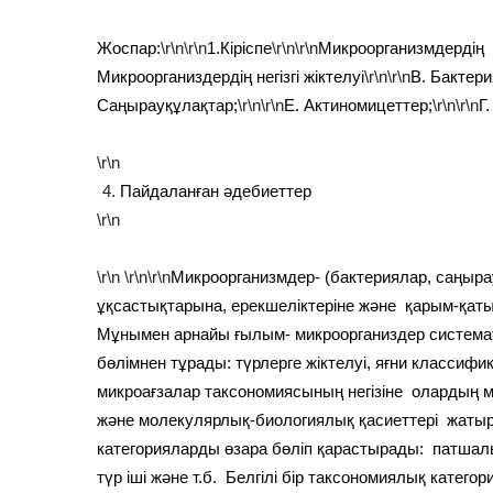
Жоспар:
\r\n\r\n
1.Кіріспе
\r\n\r\n
Микроорганизмдердің 
Микроорганиздердің негізгі жіктелуі
\r\n\r\n
В. Бактери
Саңырауқұлақтар;
\r\n\r\n
Е. Актиномицеттер;
\r\n\r\n
Г
\r\n
Пайдаланған әдебиеттер
\r\n
\r\n
\r\n\r\n
Микроорганизмдер- (бактериялар, саңыра
ұқсастықтарына, ерекшеліктеріне және қарым-қатын
Мұнымен арнайы ғылым- микроорганиздер система
бөлімнен тұрады: түрлерге жіктелуі, яғни классиф
микроағзалар таксономиясының негізіне олардың 
және молекулярлық-биологиялық қасиеттері жатыр
категорияларды өзара бөліп қарастырады: патшалық
түр іші және т.б. Белгілі бір таксономиялық катего