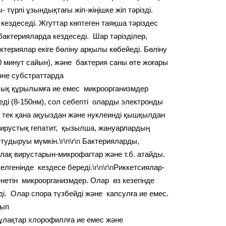
 түрлі ұзындықтағы жіп-жіңішке жіп тәрізді.
 кездеседі. Жгуттар көптеген таяқша тәріздес
актерияларда кездеседі. Шар тәрізділер,
актериялар екіге бөліну арқылы көбейеді. Бөліну
 минут сайын), және бактерия саны өте жоғары
әне субстраттарда
ық құрылымға ие емес микроорганизмдер
ді (8-150нм), сол себепті оларды электронды
 тек қана ақуыздан және нуклеинді қышқылдан
ирустық гепатит, қызылша, жануарлардың
тудыруы мүмкін.
\r\n\r\n
Бактерияларды,
лақ вирустарын-микрофагтар және т.б. атайды.
елгенінде кездесе береді.
\r\n\r\n
Риккетсиялар-
нетін микроорганизмдер. Олар өз кезегінде
і. Олар спора түзбейді және капсулға ие емес.
лып
лақтар хлорофиллға ие емес және