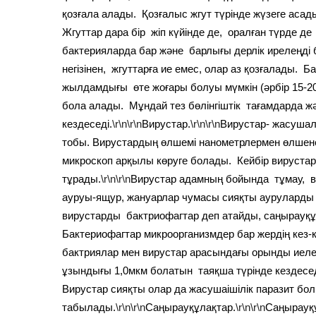
қозғала алады. Қозғалыс жгут түрінде жүзеге асады-
Жгуттар дара бір жіп күйінде де, оралған түрде де
бактерияларда бар және барлығы дерлік ирелеңді б
негізінен, жгуттарға ие емес, олар аз қозғалады. Б
жылдамдығы өте жоғары болуы мүмкін (әрбір 15-20
бола алады. Мұндай тез бөлінгіштік тағамдарда ж
кездеседі.
\r\n\r\n
Вирустар.
\r\n\r\n
Вирустар- жасушал
тобы. Вирустардың өлшемі нанометрлермен өлшене
микроскоп арқылы көруге болады. Кейбір вирустар
тұрады.
\r\n\r\n
Вирустар адамның бойында тұмау, в
ауруы-ящур, жануарлар чумасы сияқты ауруларды 
вирустарды бактриофагтар деп атайды, саңырауқұ
Бактериофагтар микроорганизмдер бар жердің кез-к
бактриялар мен вирустар арасындағы орынды иеле
ұзындығы 1,0мкм болатын таяқша түрінде кездесед
Вирустар сияқты олар да жасушаішілік паразит бо
табылады.
\r\n\r\n
Саңырауқұлақтар.
\r\n\r\n
Саңырауқұ