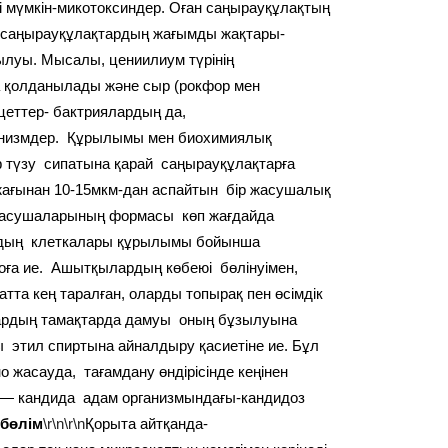
уі мүмкін-микотоксиндер. Оған саңырауқұлақтың
ір саңырауқұлақтардың жағымды жақтары-
ылуы. Мысалы, цениилиум түрінің
а қолданылады және сыр (рокфор мен
цеттер- бактриялардың да,
анизмдер. Құрылымы мен биохимиялық
ф түзу сипатына қарай саңырауқұлақтарға
ағынан 10-15мкм-дан аспайтын бір жасушалық
жасушаларының формасы көп жағдайда
рдың клеткалары құрылымы бойынша
роға ие. Ашытқылардың көбеюі бөлінуімен,
тта кең таралған, оларды топырақ пен өсімдік
лардың тамақтарда дамуы оның бұзылуына
 этил спиртына айналдыру қасиетіне ие. Бұл
 жасауда, тағамдану өндірісінде кеңінен
 — кандида адам организмындағы-кандидоз
бөлім
\r\n\r\n
Қорыта айтқанда-