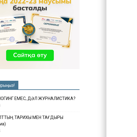
ырыңыз!
ЛОГИНГ ЕМЕС, ДӘЛ ЖУРНАЛИСТИКА?
6
ҰЛТТЫҢ ТАРИХЫ МЕН ТАҒДЫРЫ
ма)
5