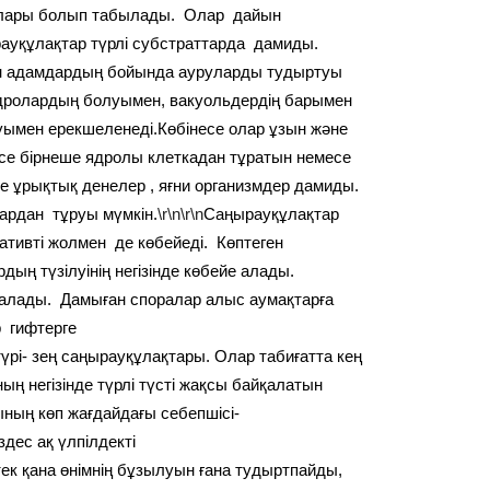
залары болып табылады. Олар дайын
рауқұлақтар түрлі субстраттарда дамиды.
мен адамдардың бойында ауруларды тудыртуы
ролардың болуымен, вакуольдердің барымен
уымен ерекшеленеді.Көбінесе олар ұзын және
се бірнеше ядролы клеткадан тұратын немесе
 ұрықтық денелер , яғни организмдер дамиды.
ардан тұруы мүмкін.
\r\n\r\n
Саңырауқұлақтар
ативті жолмен де көбейеді. Көптеген
ң түзілуінің негізінде көбейе алады.
 алады. Дамыған споралар алыс аумақтарға
р гифтерге
үрі- зең саңырауқұлақтары. Олар табиғатта кең
ң негізінде түрлі түсті жақсы байқалатын
ың көп жағдайдағы себепшісі-
дес ақ үлпілдекті
ек қана өнімнің бұзылуын ғана тудыртпайды,