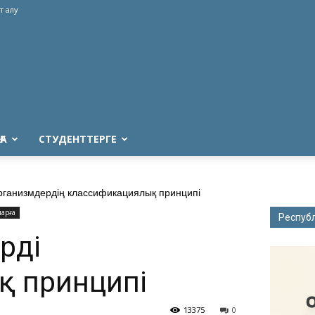
т алу
ҒА
СТУДЕНТТЕРГЕ
ганизмдердің классификациялық принципі
арға
Респуб
дің
қ принципі
13375
0