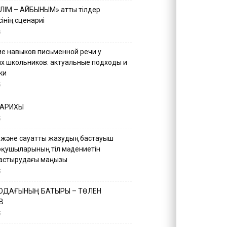
ІЛІМ – АЙБЫНЫМ» атты тілдер
інің сценариі
5
е навыков письменной речи у
х школьников: актуальные подходы и
ки
5
ТАРИХЫ
5
 және сауатты жазудың бастауыш
оқушыларының тіл мәдениетін
астырудағы маңызы
5
 ОДАҒЫНЫҢ БАТЫРЫ – ТӨЛЕН
В
5