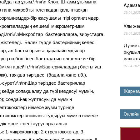
айда тар ұғым.
\r\n\r\n
Клон. Штамм ұғымына
Адамза
ір ғана микробты клеткадан қалыптасқан
29.04.202
организмдер-бір жасушалы тірі организмдер,
Микроағзалардың өлшемі микрометр-мкм
Ұлы жең
29.04.202
ді.
\r\n\r\n
Микробтар бактерияларға, вирустарға
жіктеледі. Бөлек түрде бактерияның келесі
Дүниет
лар, ал басты орынға қарапайымдылар
оқушыл
дің он бөлігінен басталатын өлшемге ие бір
қалыпт
07.04.202
мкм-ға дейін.
\r\n\r\n
Бактериялардың басты үш
кк), таяқша тәріздес (бацила және т.б.),
1-сурет
\r\n\r\n
Шар тәріздес бактериялар
 кейде сопақшалау да түрі кездесуі мүмкін.
Жарна
); сондай-ақ жұптасуы да мүмкін
рептококктер) немесе жүзім түрінде
Онлайн
рептококктер ангинаны тудыруы мүмкін немесе
іңдік және іспелі ауруларға алып
: 1-микрококктар, 2-стрептококктар, 3-
 таяқшалар, 6-вибриондар, 7-спирохеттер, 8-