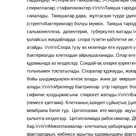
спириллалар; стафилококктер.
\r\n\r\n
Таяқша тәрізд
саналады. Таяқшалар дара, жұптасқан түрде (дипл
(стрептобактериялар) болуы мүмкін. Таяқша тәріз
сальмонеллеза, дизентерия, туберкулез жатады.
\
қолайсыз жағдайларда спора түзетін қабілетке ие
атайды.
\r\n\r\n
Спора түзу өз кезегінде өте күрдел
бактериалды клеткадан айрықшаланады. Олар өте 
құрамында аз кездеседі. Сондай-ақ оларға қоректен
толығымен тоқтатылады. Споралар құрғауды, жоға
бойы шыдамдықпен өткізе алады және де өміршең
алады.
\r\n\r\n
Ирелеңді бактриялар үтір тәріздес б
сифилис қоздырмасына спирохет жатады.
\r\n\r\n
Ба
(немесе қаптама). Клетканың ішіндегі сұйықтық (ц
мембрана бөліп тұр. Цитоплазма өте мөлдір ақуы
қалыпта кездеседі. Цитоплазмада рибосомалар, Д
бар.
\r\n\r\n
Микоплазмалар- клеткалық қабырғадан а
факторларын, көбінесе ашытқы құрамындағы факто