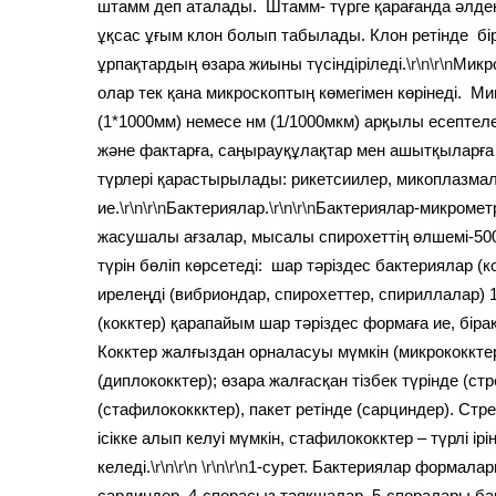
штамм деп аталады. Штамм- түрге қарағанда әлдеқ
ұқсас ұғым клон болып табылады. Клон ретінде б
ұрпақтардың өзара жиыны түсіндіріледі.
\r\n\r\n
Микро
олар тек қана микроскоптың көмегімен көрінеді. 
(1*1000мм) немесе нм (1/1000мкм) арқылы есептеле
және фактарға, саңырауқұлақтар мен ашытқыларға 
түрлері қарастырылады: рикетсиилер, микоплазма
ие.
\r\n\r\n
Бактериялар.
\r\n\r\n
Бактериялар-микрометр
жасушалы ағзалар, мысалы спирохеттің өлшемі-500
түрін бөліп көрсетеді: шар тәріздес бактериялар (ко
ирелеңді (вибриондар, спирохеттер, спириллалар) 
(кокктер) қарапайым шар тәріздес формаға ие, бірақ
Кокктер жалғыздан орналасуы мүмкін (микрококктер
(диплококктер); өзара жалғасқан тізбек түрінде (ст
(стафилококкктер), пакет ретінде (сарциндер). Ст
ісікке алып келуі мүмкін, стафилококктер – түрлі ір
келеді.
\r\n\r\n
\r\n\r\n
1-сурет. Бактериялар формалары
сардиндер, 4-спорасыз таяқшалар, 5-споралары бар