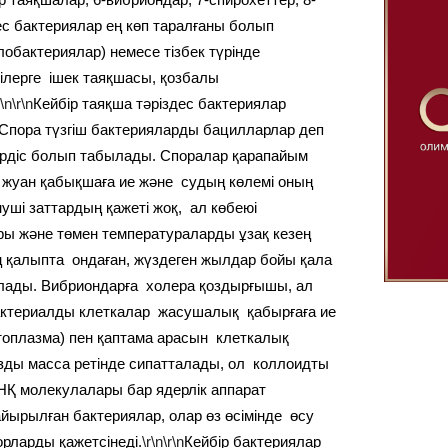
ес бактериялар ең көп таралғаны болып
обактериялар) немесе тізбек түрінде
ділерге ішек таяқшасы, қозбалы
r\n\r\n
Кейбір таяқша тәріздес бактериялар
. Спора түзгіш бактерияларды бацилларлар деп
і үрдіс болып табылады. Споралар қарапайым
жуан қабықшаға ие және судың көлемі оның
уші заттардың қажеті жоқ, ал көбеюі
ры және төмен температураларды ұзақ кезең
 қалыпта ондаған, жүздеген жылдар бойы қала
олады. Вибриондарға холера қоздырғышы, ал
ктериалды клеткалар жасушалық қабырғаға ие
итоплазма) пен қаптама арасын клеткалық
зды масса ретінде сипатталады, ол коллоидты
НҚ молекулалары бар ядерлік аппарат
йырылған бактериялар, олар өз өсімінде өсу
рларды қажетсінеді.
\r\n\r\n
Кейбір бактериялар