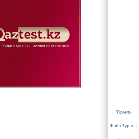
Тіркелу
Жоба Туралы