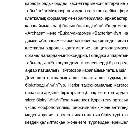
қарастырады- бірдей қасиеттер менсипаттарға ие о
тобы.
\r\n\r\n
Микроорганизмдер клеткаға дейінгі фор
клеткалық формалармен (бактериялар, архебактер
қарапайымдылар) болып бөлінеді.
\r\n\r\n
Үш доменді
«Archaea» және «Eukarya»:домен «Bacteria»-бұл н
домен «Archaea» —архебактериялар ретінде сипат
клеткалы ядролық қаптамаға ие , ал цитоплазма
органеллалардан-митохондрия, Гольджи аппаратын
табылады. «Eukarya» домені келесілерді біріктіред
аңдар патшалығы (Protozoa қарапайым-патша ішілік 
Домендер патшалықтарды, класстарды, тұқымдаста
біріктіреді.
\r\n\r\n
Түр. Негізгі таксономиялық катего
сипаттар арқылы біріктірілген ,бірақ өзге топтар
жікке бірігуі.
\r\n\r\n
Таза мәдениет. Қоректену ортасын
ұқсас морфологиялық, биохимиялық және антигенді
мәдени қасиеттерімен сипатталатын бірігу түрі-таз
көзден қалыптасқан және өзге түрлерден ерекшел