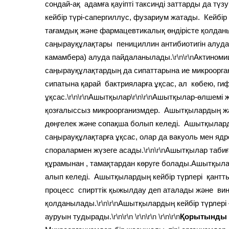
сондай-ақ адамға қауіпті таксинді заттарды да түз
кейбір түрі-сапергиллус, фузариум жатады. Кейб
тағамдық және фармацевтикалық өндірісте қолдан
саңырауқұлақтары пенициллин антибиотигін алуд
камамбера) алуда пайдаланылады.
\r\n\r\n
Актиноми
саңырауқұлақтардың да сипаттарына ие микроорг
сипатына қарай бактрияларға ұқсас, ал көбею, ги
ұқсас.
\r\n\r\n
Ашытқылар
\r\n\r\n
Ашытқылар-өлшемі ж
қозғалыссыз микроорганизмдер. Ашытқылардың 
дөңгелек және сопақша болып келеді. Ашытқыла
саңырауқұлақтарға ұқсас, олар да вакуоль мен яд
споралармен жүзеге асады.
\r\n\r\n
Ашытқылар табиға
құрамынан , тамақтардан көруге болады.Ашытқы
алып келеді. Ашытқылардың кейбір түрлері қантты
процесс спирттік қыжылдау деп аталады және вино
қолданылады.
\r\n\r\n
Ашытқылардың кейбір түрлері
ауруын тудырады.
\r\n\r\n
\r\n\r\n
\r\n\r\n
Қорытынды 