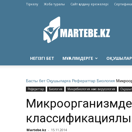
Тіркелу
Жоба туралы
Сайт қолдану ережелері
Сертифика
Martebe.kz
білім
сайты
НЕГІЗГІ БЕТ
МҰҒАЛІМДЕРГЕ
ОҚУШЫЛАР
Басты бет
Оқушыларға
Рефераттар
Биология
Микроор
Рефераттар
Биология
Микробиология және вирусология
Оқушыл
Микроорганизмдер
классификациялы
Martebe.kz
-
15.11.2014