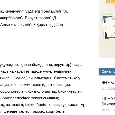
жүйеленуі
\r\n\r\n
2.Негізгі бөлім
\r\n\r\n
А.
ялар;
\r\n\r\n
С. Вирустар;
\r\n\r\n
Д.
. Ашытқылар.
\r\n\r\n
3.Қорытынды
\r\n
уқұлақтар, қарапайымдылар, вирустар) өзара
асына қарай өз іішнде жүйелендірілген.
Оқи от
тикасы (жүйесі) айналысады. Систематика үш
НЕГЕ Б
икация, таксономия және идентификация.
05.07.202
морфологиялық, физиологиялық, биохимиялық
.
\r\n\r\n
Келесідей такосномиялық
ТІЛ – 
(шығар
, патшалық ішілік, бөлім, класс, тұқымдас,түр,
10.09.202
рия шегінде келесі таксондарды бөліп