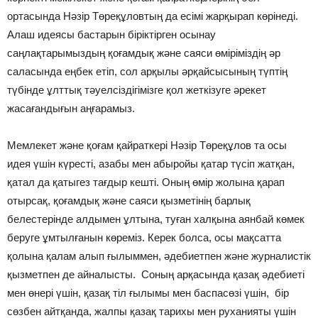
ортасында Нәзір Төреқұловтың да есімі жарқырап көрінеді.
Алаш идеясы бастарын біріктірген осынау
саңлақтарымыздың қоғамдық және саяси өміріміздің әр
саласында еңбек етіп, сол арқылы әрқайсысының түптің
түбінде ұлттық тәуелсіздігімізге қол жеткізуге әрекет
жасағандығын аңғарамыз.
Мемлекет және қоғам қайраткері Нәзір Төреқұлов та осы
идея үшін күресті, азабы мен абыройы қатар түсіп жатқан,
қатал да қатыгез тағдыр кешті. Оның өмір жолына қарап
отырсақ, қоғамдық және саяси қызметінің барлық
белестерінде алдымен ұлтына, туған халқына аянбай көмек
беруге ұмтылғанын көреміз. Керек болса, осы мақсатта
қолына қалам алып ғылыммен, әдебиетпен және журналистік
қызметпен де айналысты. Соның арқасында қазақ әдебиеті
мен өнері үшін, қазақ тіл ғылымы мен баспасөзі үшін, бір
сөзбен айтқанда, жалпы қазақ тарихы мен руханияты үшін