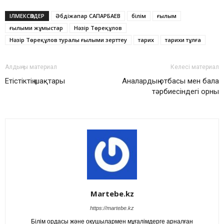
ІЛМЕКСӨЗДЕР
Әбдіжапар САПАРБАЕВ
білім
ғылым
ғылыми жұмыстар
Нәзір Төреқұлов
Нәзір Төреқұлов туралы ғылыми зерттеу
тарих
тарихи тұлға
Алдыңғы материал
Келесі материал
Етістіктің шақтары
Аналардың отбасы мен бала
тәрбиесіндегі орны
Martebe.kz
https://martebe.kz
Білім ордасы және оқушылармен мұғалімдерге арналған