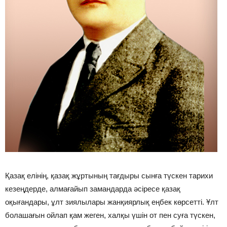
Қазақ елінің, қазақ жұртының тағдыры сынға түскен тарихи
кезеңдерде, алмағайып замандарда әсіресе қазақ
оқығандары, ұлт зиялылары жанқиярлық еңбек көрсетті. Ұлт
болашағын ойлап қам жеген, халқы үшін от пен суға түскен,