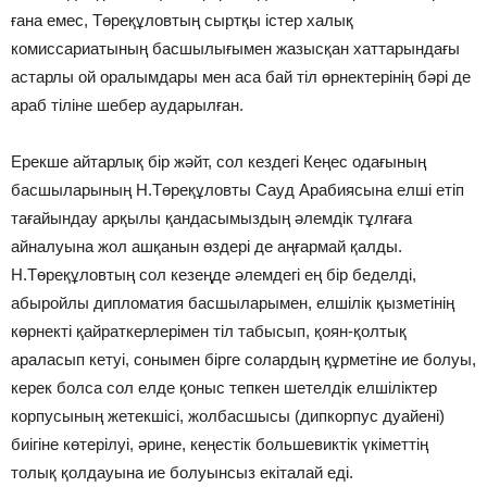
ғана емес, Төреқұловтың сыртқы істер халық
комиссариатының басшылығымен жазысқан хаттарындағы
астарлы ой оралымдары мен аса бай тіл өрнектерінің бәрі де
араб тіліне шебер аударылған.
Ерекше айтарлық бір жәйт, сол кездегі Кеңес одағының
басшыларының Н.Төре­құловты Сауд Арабиясына елші етіп
тағайындау арқылы қандасымыздың әлемдік тұлғаға
айналуына жол ашқанын өздері де аңғармай қалды.
Н.Төреқұловтың сол кезеңде әлемдегі ең бір беделді,
абыройлы дипломатия басшыларымен, елшілік қызметінің
көрнекті қайраткерлерімен тіл табысып, қоян-қолтық
араласып кетуі, сонымен бірге солардың құрметіне ие болуы,
керек болса сол елде қоныс тепкен шетелдік елшіліктер
корпусының жетекшісі, жолбасшысы (дипкорпус дуайені)
биігіне көтерілуі, әрине, кеңестік большевиктік үкіметтің
толық қолдауына ие болуынсыз екіталай еді.