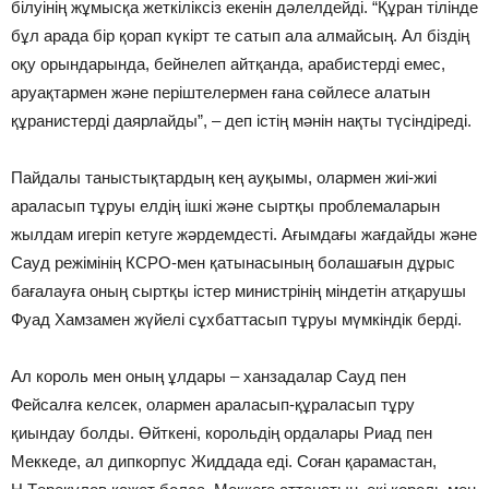
білуінің жұмысқа жеткіліксіз екенін дәлелдейді. “Құран тілінде
бұл арада бір қорап күкірт те сатып ала алмайсың. Ал біздің
оқу орындарында, бейнелеп айтқанда, арабистерді емес,
аруақтармен және періштелермен ғана сөйлесе алатын
құранистерді даярлайды”, – деп істің мәнін нақты түсіндіреді.
Пайдалы таныстықтардың кең ауқымы, олармен жиі-жиі
араласып тұруы елдің ішкі және сыртқы проблемаларын
жылдам игеріп кетуге жәрдемдесті. Ағымдағы жағдайды және
Сауд режімінің КСРО-мен қатынасының болашағын дұрыс
бағалауға оның сыртқы істер министрінің міндетін атқарушы
Фуад Хамзамен жүйелі сұхбаттасып тұруы мүмкіндік берді.
Ал король мен оның ұлдары – ханзадалар Сауд пен
Фейсалға келсек, олармен араласып-құраласып тұру
қиындау болды. Өйткені, корольдің ордалары Риад пен
Меккеде, ал дипкорпус Жиддада еді. Соған қарамастан,