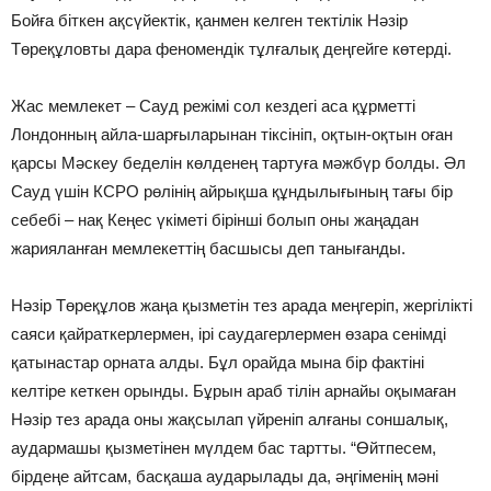
Бойға біткен ақсүйектік, қанмен келген тектілік Нәзір
Төреқұловты дара феномендік тұлғалық деңгейге көтерді.
Жас мемлекет – Сауд режімі сол кездегі аса құрметті
Лондонның айла-шарғыларынан тіксініп, оқтын-оқтын оған
қарсы Мәскеу беделін көлденең тартуға мәжбүр болды. Әл
Сауд үшін КСРО рөлінің айрықша құндылығының тағы бір
себебі – нақ Кеңес үкіметі бірінші болып оны жаңадан
жарияланған мемлекеттің басшысы деп танығанды.
Нәзір Төреқұлов жаңа қызметін тез арада меңгеріп, жергілікті
саяси қайраткерлермен, ірі саудагерлермен өзара сенімді
қатынастар орната алды. Бұл орайда мына бір фактіні
келтіре кеткен орынды. Бұрын араб тілін арнайы оқымаған
Нәзір тез арада оны жақсылап үйреніп алғаны соншалық,
аудармашы қызметінен мүлдем бас тартты. “Өйтпесем,
бірдеңе айтсам, басқаша аударылады да, әңгіменің мәні