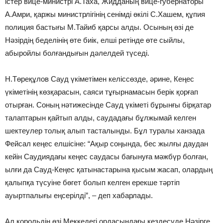
істер вице-министрі А.Таха, Жидданың вице-губернаторы
А.Амри, қаржы министрлігінің сенімді өкілі С.Хашем, құпия
полиция бастығы М.Тайиб қарсы алды. Осының өзі де
Нәзірдің беделінің өте биік, елші ретінде өте сыйлы,
абыройлы болғандығын дәлелдей түседі.
Н.Төреқұлов Сауд үкіметімен келіссөзде, әрине, Кеңес
үкіметінің көзқарасын, саяси тұғырнамасын берік қорғап
отырған. Соның нәтижесінде Сауд үкіметі бұрынғы бірқатар
талаптарын қайтып алды, саудадағы бұлжымай келген
шектеулер толық алып тасталынды. Бұл туралы ханзада
Фейсал кеңес елшісіне: “Ақыр соңында, бес жылғы даудан
кейін Саудиядағы кеңес саудасы бағынуға мәжбүр болған,
ылғи да Сауд-Кеңес қатынастарына қысым жасап, олардың
қалыпқа түсуіне бөгет болып келген ерекше тәртіп
ауыртпалығы еңсерілді”, – деп хабарлады.
Ал корольдің өзі Меккедегі ордасындағы кездесуде Нәзірге