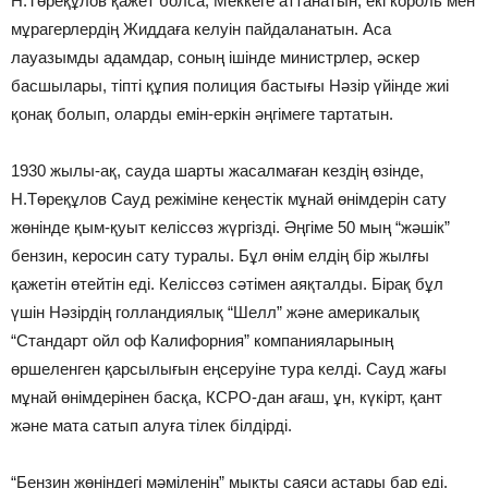
Н.Төреқұлов қажет болса, Меккеге аттанатын, екі король мен
мұрагерлердің Жиддаға келуін пайдаланатын. Аса
лауазымды адамдар, соның ішінде министрлер, әскер
басшылары, тіпті құпия полиция бастығы Нәзір үйінде жиі
қонақ болып, оларды емін-еркін әңгімеге тартатын.
1930 жылы-ақ, сауда шарты жасалмаған кездің өзінде,
Н.Төреқұлов Сауд режіміне кеңестік мұнай өнімдерін сату
жөнінде қым-қуыт келіссөз жүргізді. Әңгіме 50 мың “жәшік”
бензин, керосин сату туралы. Бұл өнім елдің бір жылғы
қажетін өтейтін еді. Келіссөз сәтімен аяқталды. Бірақ бұл
үшін Нәзірдің голландиялық “Шелл” және америкалық
“Стандарт ойл оф Калифорния” компанияларының
өршеленген қарсылығын еңсеруіне тура келді. Сауд жағы
мұнай өнімдерінен басқа, КСРО-дан ағаш, ұн, күкірт, қант
және мата сатып алуға тілек білдірді.
“Бензин жөніндегі мәміленің” мықты саяси астары бар еді.