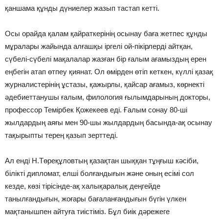
қаншама құнды дүниелер жазып тастап кетті.
Осы орайда қалам қайраткерінің осынау баға жетпес құнды
мұралары жайында алғашқы іргелі ой-пікірлерді айтқан,
сүбелі-сүбелі мақалалар жазған бір ғалым ағамыздың ерен
еңбегін атап өтпеу қиянат. Ол өмірден өтіп кеткен, күллі қазақ
журналистерінің ұстазы, қажырлы, қайсар ағамыз, көрнекті
әдебиеттанушы ғалым, филология ғылымдарының докторы,
профессор Темірбек Қожекеев еді. Ғалым сонау 80-ші
жылдардың аяғы мен 90-шы жылдардың басында-ақ осынау
тақырыпты терең қазып зерттеді.
Ал енді Н.Төреқұловтың қазақтан шыққан тұңғыш кәсіби,
білікті дипломат, елші болғандығын және оның есімі сол
кезде, көзі тірісінде-ақ халықаралық деңгейде
танылғандығын, жоғары бағаланғандығын бүгін үлкен
мақтанышпен айтуға тиістіміз. Бұл биік дәрежеге