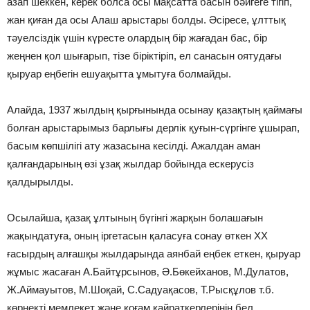
азап шеккен, керек болса осы мақсатта басын бәйгеге тігіп,
жан қиған да осы Алаш арыстары болды. Әсіресе, ұлттық
тәуелсіздік үшін күресте олардың бір жағадан бас, бір
жеңнен қол шығарып, тізе біріктіріп, ел санасын оятудағы
қыруар еңбегін ешуақытта ұмытуға болмайды.
Алайда, 1937 жылдың қырғынында осынау қазақтың қаймағы
болған арыстарымыз барлығы дерлік қуғын-сүргінге ұшырап,
басым көпшілігі ату жазасына кесілді. Ажалдан аман
қалғандарының өзі ұзақ жылдар бойында ескерусіз
қалдырылды.
Осылайша, қазақ ұлтының бүгінгі жарқын болашағын
жақындатуға, оның іргетасын қаласуға сонау өткен ХХ
ғасырдың алғашқы жылдарында аянбай еңбек еткен, қыруар
жұмыс жасаған А.Байтұрсынов, Ә.Бөкейханов, М.Дулатов,
Ж.Аймауытов, М.Шоқай, С.Садуақасов, Т.Рысқұлов т.б.
көрнекті мемлекет және қоғам қайраткерлерінің бел