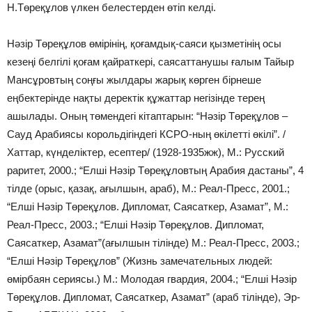
Н.Төреқұлов үлкен белестерден өтіп келді.
Нәзір Төреқұлов өмірінің, қоғамдық-саяси қызметінің осы
кезеңі белгілі қоғам қайраткері, саясаттанушы ғалым Тайыр
Мансұровтың соңғы жылдары жарық көрген бірнеше
еңбектерінде нақты деректік құжаттар негізінде терең
ашылады. Оның төмендегі кітаптарын: “Нәзір Төреқұлов –
Сауд Арабиясы корольдігіндегі КСРО-ның өкілетті өкілі”. /
Хаттар, күнделіктер, есептер/ (1928-1935жж), М.: Русский
раритет, 2000.; “Елші Нәзір Төреқұловтың Арабия дастаны”, 4
тілде (орыс, қазақ, ағылшын, араб), М.: Реал-Пресс, 2001.;
“Елші Нәзір Төреқұлов. Дипломат, Саясаткер, Азамат”, М.:
Реал-Пресс, 2003.; “Елші Нәзір Төреқұлов. Дипломат,
Саясаткер, Азамат”(ағылшын тілінде) М.: Реал-Пресс, 2003.;
“Елші Нәзір Төреқұлов” (Жизнь замечательных людей:
өмірбаян сериясы.) М.: Молодая гвардия, 2004.; “Елші Нәзір
Төреқұлов. Дипломат, Саясаткер, Азамат” (араб тілінде), Эр-