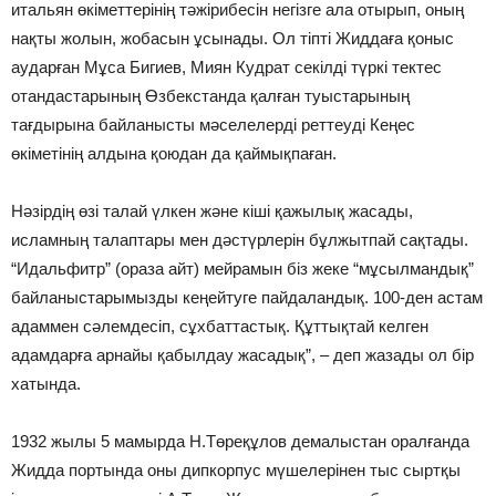
итальян өкіметтерінің тәжірибесін негізге ала отырып, оның
нақты жолын, жобасын ұсынады. Ол тіпті Жиддаға қоныс
аударған Мұса Бигиев, Миян Кудрат секілді түркі тектес
отандастарының Өзбекстанда қалған туыстарының
тағдырына байланысты мәселелерді реттеуді Кеңес
өкіметінің алдына қоюдан да қаймықпаған.
Нәзірдің өзі талай үлкен және кіші қажылық жасады,
исламның талаптары мен дәстүрлерін бұлжытпай сақтады.
“Идальфитр” (ораза айт) мейрамын біз жеке “мұсылмандық”
байланыстарымызды кеңейтуге пайдаландық. 100-ден астам
адаммен сәлемдесіп, сұхбаттастық. Құттықтай келген
адамдарға арнайы қабылдау жасадық”, – деп жазады ол бір
хатында.
1932 жылы 5 мамырда Н.Төреқұлов демалыстан оралғанда
Жидда портында оны дипкорпус мүшелерінен тыс сыртқы