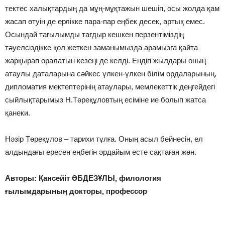
тектес халықтардың да мұң-мұқтажын шешіп, осы жолда қам
жасап өтуін де ерлікке пара-пар еңбек десек, артық емес.
Осындай тағылымды тағдыр кешкен перзентіміздің
тәуелсіздікке қол жеткен заманымызда арамызға қайта
жарқырап оралатын кезеңі де келді. Ендігі жылдары оның
атаулы даталарына сәйкес үлкен-үлкен білім ордаларының,
дипломатия мектептерінің атаулары, мемлекеттік деңгейдегі
сыйлықтарымыз Н.Төреқұловтың есіміне ие болып жатса
қанеки.
Нәзір Төреқұлов – тарихи тұлға. Оның асыл бейнесін, ел
алдындағы ересен еңбегін әрдайым есте сақтаған жөн.
Авторы: Қансейіт ӘБДЕЗҰЛЫ, филология
ғылымдарының докторы, профессор