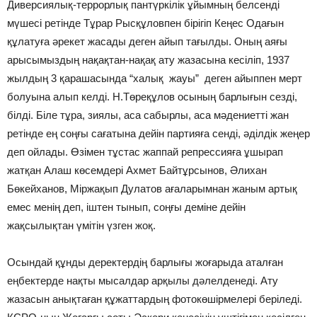
Диверсиялық-террорлық пантүркілік ұйымның белсенді
мүшесі ретінде Тұрар Рысқұловпен бірігіп Кеңес Одағын
құлатуға әрекет жасады деген айып тағылды. Оның аяғы
арысымыздың нақақтан-нақақ ату жазасына кесіліп, 1937
жылдың 3 қарашасында “халық жауы” деген айыппен мерт
болуына алып келді. Н.Төреқұлов осының барлығын сезді,
білді. Біле тұра, зиялы, аса сабырлы, аса мәдениетті жан
ретінде ең соңғы сағатына дейін партияға сенді, әділдік жеңер
деп ойлады. Өзімен тұстас жаппай репрессияға ұшырап
жатқан Алаш көсемдері Ахмет Байтұрсынов, Әлихан
Бөкейханов, Міржақып Дулатов ағаларымнан жаным артық
емес менің деп, іштен тынып, соңғы деміне дейін
жақсылықтан үмітін үзген жоқ.
Осындай құнды деректердің барлығы жоғарыда аталған
еңбектерде нақты мысал­дар арқылы дәлелденеді. Ату
жазасын анықтаған құжаттардың фотокөшірмелері беріледі.