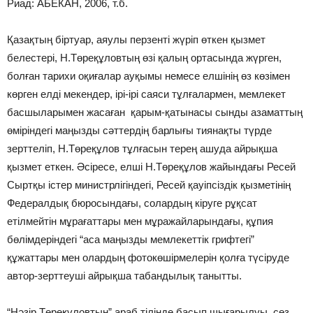
Риад: АБЕКАН, 2006, т.б.
Қазақтың біртуар, аяулы перзенті жүріп өткен қызмет
белестері, Н.Төреқұловтың өзі қалың ортасында жүрген,
болған тарихи оқиғалар ауқымы немесе елшінің өз көзімен
көрген елді мекендер, ірі-ірі саяси тұлғалармен, мемлекет
басшыларымен жасаған қарым-қатынасы сынды азаматтың
өміріндегі маңызды сәттердің барлығы тиянақты түрде
зерттеліп, Н.Төреқұлов тұлғасын терең ашуда айрықша
қызмет еткен. Әсіресе, елші Н.Төреқұлов жайындағы Ресей
Сыртқы істер министрлігіндегі, Ресей қауіпсіздік қызметінің
Федералдық бюросындағы, солардың кіруге рұқсат
етілмейтін мұрағаттары мен мұражайларындағы, құпия
бөлімдеріндегі “аса маңызды мемлекеттік грифтегі”
құжаттары мен олардың фотокөшірмелерін қолға түсіруде
автор-зерттеуші айрықша табандылық танытты.
“Нәзір Төреқұловтың” араб тілінде басып шығарылуы, сөз