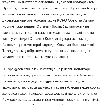
жауапты қызметтерге сайланды. Түркістан Компартиясы
Орталық Комитетінің жауапты хатшысы, Түркістан Атқару
Комитетінің төрағасы, Шығыс халықтары институты
директорының орынбасары және КСРО Орталық Атқару
Комитеті жанындағы Орталық баспа басқармасының
төрағасы, түрік халықтарының жазуын латын әліппесіне
көшіру жөніндегі Орталық Комитеттің төрағасы сынды
басшылық қызметтерді атқарды. Осының барлығы Нәзір
Төреқұловтың қайраткерлік тұлғасын қалыптастырды,
мемлекет ісін терең меңгеруге жол ашты.
Н.Төреқұлов елшілік қызметтің ең бір негізгі бағыттарын,
бейнелей айтсақ, үш тағанын – өз мемлекетінің беделін
лайықты дәрежеде ұстап тұру, оның саяси, сауда-
экономикалық, басқа да мақсаттарын табанды түрде қорғау
және аса қажетті ақпараттарды дер кезінде електен өткізе
білу сияқты салаларды терең меңгеріп, осыларды мүлтіксіз