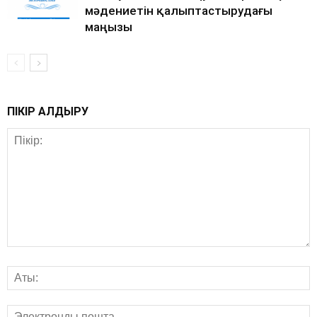
мәдениетін қалыптастырудағы
маңызы
ПІКІР ҚАЛДЫРУ