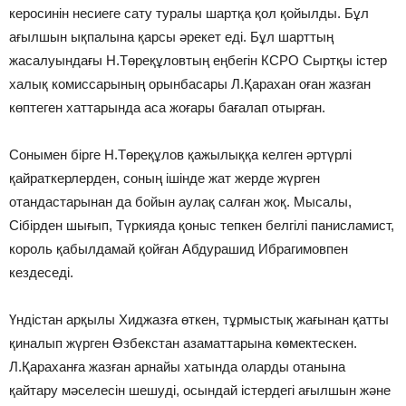
керосинін несиеге сату туралы шартқа қол қойылды. Бұл
ағылшын ықпалына қарсы әрекет еді. Бұл шарттың
жасалуындағы Н.Төреқұловтың еңбегін КСРО Сыртқы істер
халық комиссарының орынбасары Л.Қарахан оған жазған
көптеген хаттарында аса жоғары бағалап отырған.
Сонымен бірге Н.Төреқұлов қажылыққа келген әртүрлі
қайраткерлерден, соның ішінде жат жерде жүрген
отандастарынан да бойын аулақ салған жоқ. Мысалы,
Сібірден шығып, Түркияда қоныс тепкен белгілі панисламист,
король қабылдамай қойған Абдурашид Ибрагимовпен
кездеседі.
Үндістан арқылы Хиджазға өткен, тұрмыстық жағынан қатты
қиналып жүрген Өзбекстан азаматтарына көмектескен.
Л.Қараханға жазған арнайы хатында оларды отанына
қайтару мәселесін шешуді, осындай істердегі ағылшын және