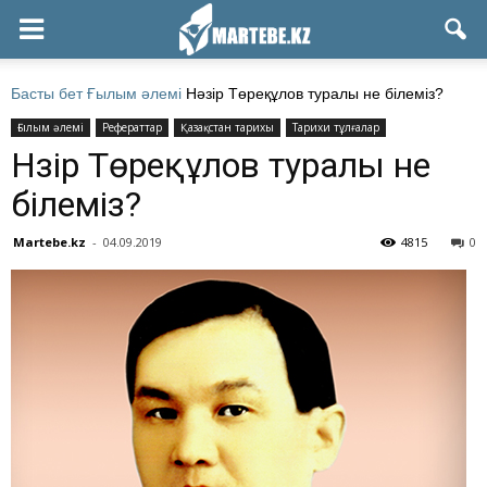
Басты бет
Ғылым әлемі
Нәзір Төреқұлов туралы не білеміз?
Ғылым әлемі
Рефераттар
Қазақстан тарихы
Тарихи тұлғалар
Нәзір Төреқұлов туралы не
білеміз?
Martebe.kz
-
04.09.2019
4815
0