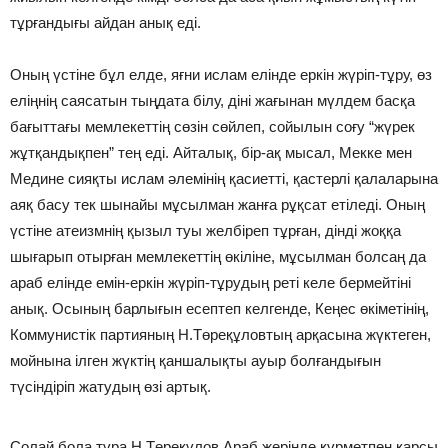
тұрғандығы айдан анық еді.
Оның үстіне бұл елде, яғни ислам елінде еркін жүріп-тұру, өз
еліңнің саясатын тыңдата білу, діні жағынан мүлдем басқа
бағыттағы мемлекеттің сөзін сөйлеп, сойылын соғу “жүрек
жұтқандықпен” тең еді. Айталық, бір-ақ мысал, Мекке мен
Медине сияқты ислам әлемінің қасиетті, қастерлі қалаларына
аяқ басу тек шынайы мұсылман жанға рұқсат етіледі. Оның
үстіне атеизмнің қызыл туы желбіреп тұрған, дінді жоққа
шығарып отырған мемлекеттің өкіліне, мұсылман болсаң да
араб елінде емін-еркін жүріп-тұрудың реті келе бермейтіні
анық. Осының барлығын есептеп келгенде, Кеңес өкіметінің,
Коммунистік партияның Н.Төреқұловтың арқасына жүктеген,
мойнына ілген жүктің қаншалықты ауыр болғандығын
түсіндіріп жатудың өзі артық.
Солай бола тұра Н.Төреқұлов Араб жерінде құрметпен қарсы