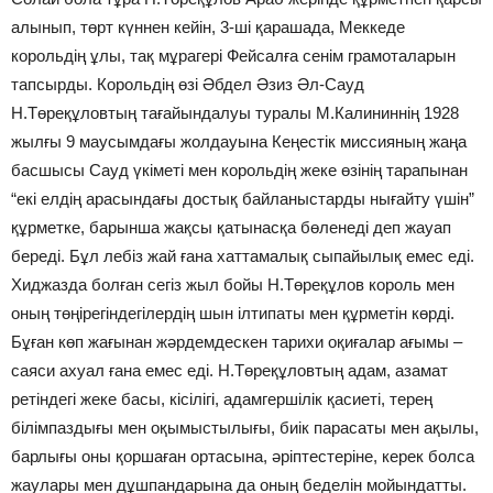
алынып, төрт күннен кейін, 3-ші қарашада, Меккеде
корольдің ұлы, тақ мұрагері Фейсалға сенім грамоталарын
тапсырды. Корольдің өзі Әбдел Әзиз Әл-Сауд
Н.Төреқұловтың тағайындалуы туралы М.Калининнің 1928
жылғы 9 маусымдағы жолдауына Кеңестік миссияның жаңа
басшысы Сауд үкіметі мен корольдің жеке өзінің тарапынан
“екі елдің арасындағы достық байланыстарды нығайту үшін”
құрметке, барынша жақсы қатынасқа бөленеді деп жауап
береді. Бұл лебіз жай ғана хаттамалық сыпайылық емес еді.
Хиджазда болған сегіз жыл бойы Н.Төреқұлов король мен
оның төңірегіндегілердің шын ілтипаты мен құрметін көрді.
Бұған көп жағынан жәрдемдескен тарихи оқиғалар ағымы –
саяси ахуал ғана емес еді. Н.Төреқұловтың адам, азамат
ретіндегі жеке басы, кісілігі, адамгершілік қасиеті, терең
білімпаздығы мен оқымыстылығы, биік парасаты мен ақылы,
барлығы оны қоршаған ортасына, әріптестеріне, керек болса
жаулары мен дұшпандарына да оның беделін мойындатты.