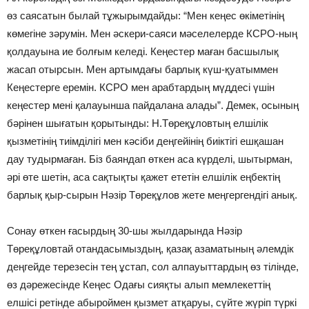
өз саясатын былай тұжырымдайды: “Мен кеңес өкіметінің
көмегіне зәрумін. Мен әскери-саяси мәселелерде КСРО-ның
қолдауына ие болғым келеді. Кеңестер маған басшылық
жасап отырсын. Мен артымдағы барлық күш-қуатыммен
Кеңестерге еремін. КСРО мен арабтардың мүддесі үшін
кеңестер мені қалауынша пайдалана алады”. Демек, осының
бәрінен шығатын қорытынды: Н.Төреқұловтың елшілік
қызметінің тиімділігі мен кәсіби деңгейінің биіктігі ешқашан
дау тудырмаған. Біз баяндап өткен аса күрделі, шытырман,
әрі өте шетін, аса сақтықты қажет ететін елшілік еңбектің
барлық қыр-сырын Нәзір Төреқұлов жете меңгергендігі анық.
Сонау өткен ғасырдың 30-шы жылдарында Нәзір
Төреқұловтай отандасымыздың, қазақ азаматының әлемдік
деңгейде терезесін тең ұстап, сол алпауыттардың өз тілінде,
өз дәрежесінде Кеңес Одағы сияқты алып мемлекеттің
елшісі ретінде абыроймен қызмет атқаруы, сүйте жүріп түркі