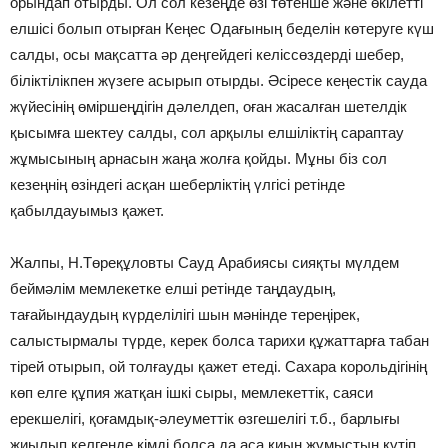
орындап отырды. Ол сол кезеңде өзі төтенше және өкілетті
елшісі болып отырған Кеңес Одағының беделін көтеруге күш
салды, осы мақсатта әр деңгейдегі келіссөздерді шебер,
біліктілікпен жүзеге асырып отырды. Әсіресе кеңестік сауда
жүйесінің өміршеңдігін дәлелдеп, оған жасалған шетелдік
қысымға шектеу салды, сол арқылы елшіліктің сараптау
жұмысының арнасын жаңа жолға қойды. Мұны біз сол
кезеңнің өзіндегі асқан шеберліктің үлгісі ретінде
қабылдауымыз қажет.
Жалпы, Н.Төреқұловты Сауд Арабиясы сияқты мүлдем
беймәлім мемлекетке елші ретінде таңдаудың,
тағайындаудың күрделілігі шын мәнінде тереңірек,
салыстыр­малы түрде, керек болса тарихи құжаттарға табан
тірей отырып, ой толғауды қажет етеді. Сахара корольдігінің
көп елге құпия жатқан ішкі сыры, мемлекеттік, саяси
ерекшелігі, қоғамдық-әлеуметтік өзгешелігі т.б., барлығы
жиылып келгенде кімді болса да аса қиын жұмыстың күтіп