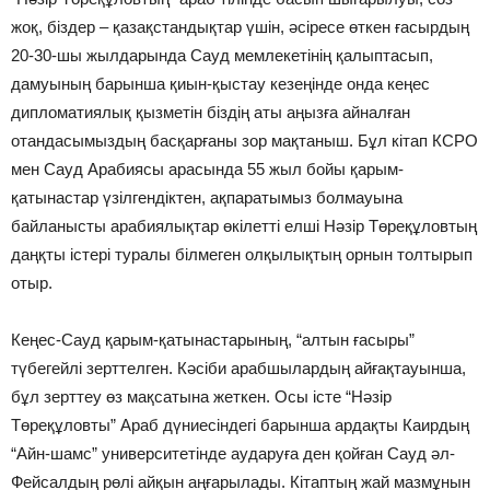
жоқ, біздер – қазақстандықтар үшін, әсіресе өткен ғасырдың
20-30-шы жылдарында Сауд мемлекетінің қалыптасып,
дамуының барынша қиын-қыстау кезеңінде онда кеңес
дипломатиялық қызметін біздің аты аңызға айналған
отандасымыздың басқарғаны зор мақтаныш. Бұл кітап КСРО
мен Сауд Арабиясы арасында 55 жыл бойы қарым-
қатынастар үзілгендіктен, ақпаратымыз болмауына
байланысты арабиялықтар өкілетті елші Нәзір Төреқұловтың
даңқты істері туралы білмеген олқылықтың орнын толтырып
отыр.
Кеңес-Сауд қарым-қатынастарының, “алтын ғасыры”
түбегейлі зерттелген. Кәсіби арабшылардың айғақтауынша,
бұл зерттеу өз мақсатына жеткен. Осы істе “Нәзір
Төреқұловты” Араб дүниесіндегі барынша ардақты Каирдың
“Айн-шамс” университетінде аударуға ден қойған Сауд әл-
Фейсалдың рөлі айқын аңғарылады. Кітаптың жай мазмұнын