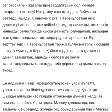
репрессиялық жазалаудың зардаптарын сол күйінде
оқырманға жеткізуі Нәзіртану ғылымындағы беймәлім
беттерді ашады. Сонымен бірге Н.Төреқұловтың өмір
деректері де, елшілікке дейінгі қоғамдық-саяси қызметтерінің
маңызды белестері де қысқа да нақты баяндалып, назардан
тыс қалмағандығы кітаптардың құнын арттырған. Бұл
зерттеу әдісі Н.Төреқұловтың тарихи тұлғасын толық сомдап
шығуға мүмкіндік берген. Қайраткердің елшілік қызметіне
дейінгі азаматтық, адамдық келбеті де қалай
қалыптасқандығы тартымды өмір деректері арқылы ашыла
түседі.
Ең алдымен Нәзір Төреқұловтың өскен ұясы әулетті,
ұлағатты, алған білімі құнарлы, тиянақты еді. Қазақтан
шыққан алғашқы кәсіпкердің отбасында дүниеге келді, өз
заманына сәйкес білім алды. Мәскеу қаласында, сол
заманның ең беделді жоғары оқу орындарының бірі – Мәскеу