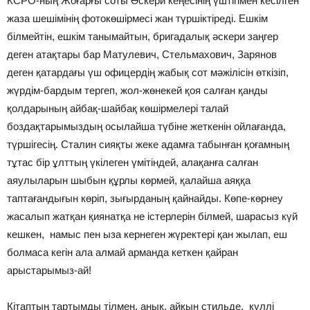
КСРО-ның Жоғарғы соты Әскери кеңесінің үштігімен кесілген
жаза шеші­мінің фотокөшірмесі жан түршіктіреді. Ешкім
білмейтін, ешкім танымайтын, бригадалық әскери заңгер
деген атақтары бар Матулевич, Стельмахович, Зарянов
деген қатардағы үш офицердің жабық сот мәжілісін өткізіп,
жүрдім-бардым тергеп, жол-жөнекей қоя салған қанды
қолдарының айбақ-шайбақ көшірмелері талай
боздақтарымыздың осылайша түбіне жеткенін ойлағанда,
түршігесің. Сталин сияқты жеке адамға табынған қоғамның
тұтас бір ұлттың үкілеген үмітіндей, алақанға салған
аяулыларын шыбын құрлы көрмей, қалайша аяққа
таптағандығын көріп, зығырданың қайнайды. Көпе-көрнеу
жасалып жатқан қиянатқа не істерлерін білмей, шарасыз күй
кешкен, намыс пен ыза кернеген жүректері қан жылап, еш
болмаса кегін ала алмай арманда кеткен қайран
арыстарымыз-ай!
Кітаптың тартымды тілмен, анық, айқын стильде, күллі