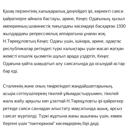
Қазақ перзентінің халықаралық деңгейдегі ірі, көрнекті саяси
қайраткерге айнала бастауы, әрине, Кеңес Одағының, қызыл
империяның шовинистік пиғылдағы көсемдері басқарған 1930
жылдардағы репрессиялық аппаратына ұнаған жоқ.
Н.Төреқұловтың Кеңес Одағы үшін, ішінара, әрине, одақтас
республикалар ретіндегі түркі халықтары үшін жасап жатқан
жемісті елшілік қызметін шұғыл арада үздіртіп, Кеңес
Одағына қайта шақыртып алу саясатында да осындай астар
бар еді.
Сталиннің және оның төңірегіндегі жандайшаптарының,
асыра сілтеушілерінің тікелей ұйымдастыруымен, тікелей
жала жабу арқылы көп ұзатпай Н.Төреқұловты ірі қайраткер
ретінде саяси сахнадан алыстату мақсатында ашық, арсыз
саясат жүргізілді. Түркі жұртына жаны ашығаны үшін, көмек
бергені үшін “пантюркизм” көсемдерінің бірі деді.