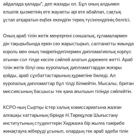
айдалада қалады”, деп жазады ол. Бұл оның алдымен
елшілік қызметінің өте жауапты әрі өте абайлап, сақтық
ұстап атқаратын еңбек екендігін терең түсінгендігінің белгісі.
Оның араб тілін жетік меңгергені соншалық, ғұламалармен
дін тақырыбында еркін сөз жарыстырып, салтанатты жиында
король мен оның төңірегіндегілермен дипломатиялық корпус
атынан сол тілде көсіле сөйлей алатын дәрежеге жетті. Араб
тілін жетік білуі оны еуропалық дипломаттардан жоғары
қойды, араб сұхбаттастарының құрметіне бөледі. Ал
еуропалық дипломаттар бұл тілді білмейтін. Мысалы, британ
миссиясының басшысы тек қана ағылшын тілінде сөйлейтін.
КСРО-ның Сыртқы істер халық комиссариатына жазған
алғашқы хаттарының бірінде Н.Төреқұлов Шығыстану
институтының студенттерін Хиджазға бір жылға тәжірибе
жинақтауға жіберуді ұсынып, олардың тек араб әдеби тілін