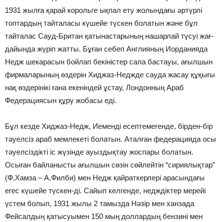
1931 жылға қарай корольге ықпал ету жолындағы әртүрлі
топтардың тайталасы күшейе түскен болатын және бұл
тайталас Сауд-Британ қатынастарының нашарлай түсуі жағ­
дайында жүріп жатты. Бұған себеп Англияның Иорданияда
Недж шекарасын бойлап бекіністер сала бастауы, ағылшын
фирмаларының өздерін Хиджаз-Неджде сауда жасау құқығы
нақ өздерінікі ғана екеніндей ұстау, Лондонның Араб
Федерациясын құру жобасы еді.
Бұл кезде Хиджаз-Недж, Иеменді есептемегенде, бірден-бір
тәуелсіз араб мемлекеті болатын. Аталған федерацияда осы
тәуелсіздікті іс жүзінде ауыздықтау жоспары болатын.
Осыған байланысты ағылшын сөзін сөйлейтін “сириялық­тар”
(Ф.Хамза – А.Филби) мен Недж қайраткерлері арасындағы
егес күшейе түскен-ді. Сайып келгенде, недждіктер мерейі
үстем болып, 1931 жылы 2 тамызда Нәзір мен ханзада
Фейсалдың қатысуымен 150 мың доллардың бензині мен