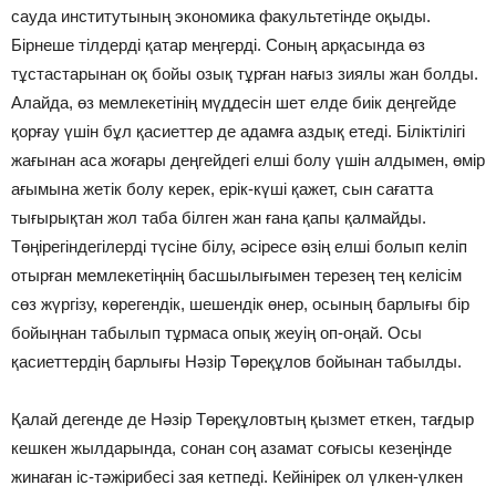
сауда институтының экономика факультетінде оқыды.
Бірнеше тілдерді қатар меңгерді. Соның арқасында өз
тұстастарынан оқ бойы озық тұрған нағыз зиялы жан болды.
Алайда, өз мемлекетінің мүддесін шет елде биік деңгейде
қорғау үшін бұл қасиеттер де адамға аздық етеді. Біліктілігі
жағынан аса жоғары деңгейдегі елші болу үшін алдымен, өмір
ағымына жетік болу керек, ерік-күші қажет, сын сағатта
тығырықтан жол таба білген жан ғана қапы қалмайды.
Төңірегіндегілерді түсіне білу, әсіресе өзің елші болып келіп
отырған мемлекетіңнің басшылығымен терезең тең келісім
сөз жүргізу, көрегендік, шешендік өнер, осының барлығы бір
бойыңнан табылып тұрмаса опық жеуің оп-оңай. Осы
қасиеттердің барлығы Нәзір Төреқұлов бойынан табылды.
Қалай дегенде де Нәзір Төреқұловтың қызмет еткен, тағдыр
кешкен жылдарында, сонан соң азамат соғысы кезеңінде
жинаған іс-тәжірибесі зая кетпеді. Кейінірек ол үлкен-үлкен