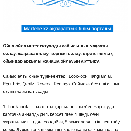
Ойна-ойла интелектуалды сайысының мақсаты —
ойлау, жаңаша ойлау, көрнекі ойлау, стратегиялық
ойындар арқылы жаңаша ойлауын арттыру.
Сайыс алты ойын түрінен өтеді: Look-look, Tangramlar,
Eguilibrio, Q-bitz, Reversi, Pentago. Сайысқа бесінші сынып
оқушылары қатысады.
1. Look-look
— мақсаты
:
қарсыласыңызбен жарысуда
карточка айналдырып, көрсетілген пішінді, яғни
жаратылыстың дәл сондай ақ 8 рамкалардың ішінен табу
керек. Дұрыс тапқан ойыншы карточканы өз қазынасына