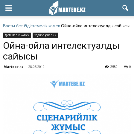
Басты бет
Әдістемелік көмек
Ойна-ойла интелектуалды сайысы
Әдістемелік көмек
Үздік сценарий
Ойна-ойла интелектуалды
сайысы
Martebe.kz
-
28.05.2019
2589
0