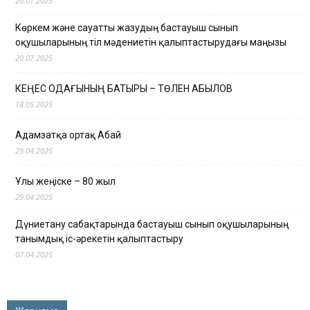
20.07.2025
Көркем және сауатты жазудың бастауыш сынып
оқушыларының тіл мәдениетін қалыптастырудағы маңызы
20.07.2025
КЕҢЕС ОДАҒЫНЫҢ БАТЫРЫ – ТӨЛЕН ҚАБЫЛОВ
18.05.2025
Адамзатқа ортақ Абай
29.04.2025
Ұлы жеңіске – 80 жыл
29.04.2025
Дүниетану сабақтарында бастауыш сынып оқушыларының
танымдық іс-әрекетін қалыптастыру
07.04.2025