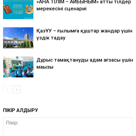
«АНА ТІЛІМ – АЙБЫНЫМ» атты тілдер
мерекесінің сценариі
ҚазҰУ – ғылымға құштар жандар үшін
үздік таңдау
Дұрыс тамақтанудың адам ағзасы үшін
маңызы
ПІКІР ҚАЛДЫРУ