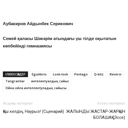
Аубакиров Айдынбек Серикович
Семей қаласы Шәкәрім атындағы үш тілде оқытатын
көпбейінді гимназиясы
ІЛМЕКСӨЗДЕР
Eguilibrio
Look-look
Pentago
Q-bitz
Reversi
Tangramlar
интелектуалдық сайыс
Ойна-ойла интеллектуладық сайысы
Алдыңғы материал
Келесі материал
Қош келдің, Наурыз! (Сценарий)
ЖАЛЫНДЫ ЖАСТАР-ЖАРҚЫН
БОЛАШАҚ (Эссе)