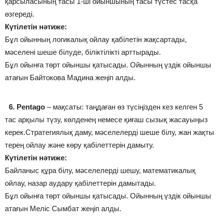
қарсыласының тасы 1-ші ойыншының тасы түстес тасқа
өзгереді.
Күтілетін нәтиже:
Бұл ойынның логикалық ойлау қабілетін жақсартады,
мәселені шеше білуде, біліктілікті арттырады.
Бұл ойынға төрт ойыншы қатысады. Ойынның үздік ойыншы
атағын Байтокова Мадина жеңіп алды.
6.
Pentago
– мақсаты: таңдаған өз түсіңізден кез келген 5
тас арқылы түзу, көлденең немесе қиғаш сызық жасауыңыз
керек.Стратегиялық даму, мәселелерді шеше білу, жан жақты
терең ойлау және көру қабілеттерін дамыту.
Күтілетін нәтиже:
Байланыс құра білу, мәселелерді шешу, математикалық
ойлау, назар аудару қабілеттерін дамытады.
Бұл ойынға төрт ойыншы қатысады. Ойынның үздік ойыншы
атағын Меліс Сымбат жеңіп алды.