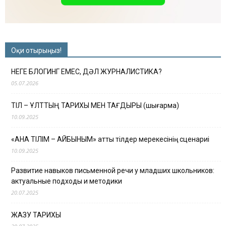
Оқи отырыңыз!
НЕГЕ БЛОГИНГ ЕМЕС, ДӘЛ ЖУРНАЛИСТИКА?
05.07.2026
ТІЛ – ҰЛТТЫҢ ТАРИХЫ МЕН ТАҒДЫРЫ (шығарма)
10.09.2025
«АНА ТІЛІМ – АЙБЫНЫМ» атты тілдер мерекесінің сценариі
10.09.2025
Развитие навыков письменной речи у младших школьников:
актуальные подходы и методики
20.07.2025
ЖАЗУ ТАРИХЫ