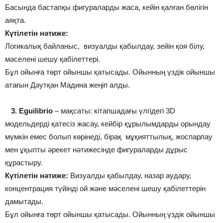
Басында бастапқы фигураларды жаса, кейін қалған бөлігін
аяқта.
Күтілетін нәтиже:
Логикалық байланыс, визуалды қабылдау, зейін қоя білу,
мәселені шешу қабілеттері.
Бұл ойынға төрт ойыншы қатысады. Ойынның үздік ойыншы
атағын Дәутқан Мадина жеңіп алды.
3. Eguilibrio
– мақсаты: кітапшадағы үлгідегі 3D
модельдерді қатесіз жасау, кейбір құрылымдарды орындау
мүмкін емес болып көрінеді, бірақ мұқияттылық, жоспарлау
мен ұқыпты әрекет нәтижесінде фигураларды дұрыс
құрастыру.
Күтілетін нәтиже:
Визуалды қабылдау, назар аудару,
концентрация түйінді ой және мәселені шешу қабілеттерін
дамытады.
Бұл ойынға төрт ойыншы қатысады. Ойынның үздік ойыншы