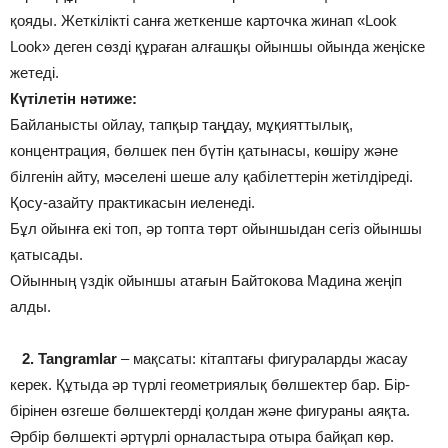
қояды. Жеткілікті санға жеткенше карточка жинап «Look
Look» деген сөзді құраған алғашқы ойыншы ойында жеңіске
жетеді.
Күтілетін нәтиже:
Байланысты ойлау, тапқыр таңдау, мұқияттылық,
концентрация, бөлшек пен бүтін қатынасы, көшіру және
білгенін айту, мәселені шеше алу қабілеттерін жетілдіреді.
Қосу-азайту практикасын иеленеді.
Бұл ойынға екі топ, әр топта төрт ойыншыдан сегіз ойыншы
қатысады.
Ойынның үздік ойыншы атағын Байтокова Мадина жеңіп
алды.
2.
Tangramlar
– мақсаты: кітаптағы фигураларды жасау
керек. Құтыда әр түрлі геометриялық бөлшектер бар. Бір-
бірінен өзгеше бөлшектерді қолдан және фигураны аяқта.
Әрбір бөлшекті әртүрлі орналастыра отыра байқап көр.