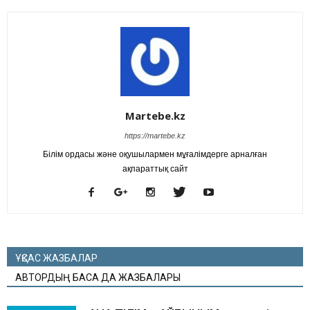
Martebe.kz
https://martebe.kz
Білім ордасы және оқушылармен мұғалімдерге арналған
ақпараттық сайт
ҰҚСАС ЖАЗБАЛАР
АВТОРДЫҢ БАСҚА ДА ЖАЗБАЛАРЫ