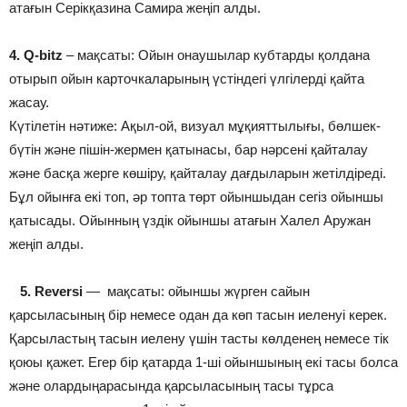
атағын Серікқазина Самира жеңіп алды.
4. Q-bitz
– мақсаты: Ойын онаушылар кубтарды қолдана
отырып ойын карточкаларының үстіндегі үлгілерді қайта
жасау.
Күтілетін нәтиже: Ақыл-ой, визуал мұқияттылығы, бөлшек-
бүтін және пішін-жермен қатынасы, бар нәрсені қайталау
және басқа жерге көшіру, қайталау дағдыларын жетілдіреді.
Бұл ойынға екі топ, әр топта төрт ойыншыдан сегіз ойыншы
қатысады. Ойынның үздік ойыншы атағын Халел Аружан
жеңіп алды.
5. Reversi
— мақсаты: ойыншы жүрген сайын
қарсыласының бір немесе одан да көп тасын иеленуі керек.
Қарсыластың тасын иелену үшін тасты көлденең немесе тік
қоюы қажет. Егер бір қатарда 1-ші ойыншының екі тасы болса
және олардыңарасында қарсыласының тасы тұрса