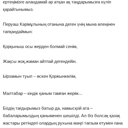
ертеңімізге аландамай әр атқан ақ таңдарымызға күліп
қарайтынымыз.
Перуаш Кәрімұлының отанына деген үнің мына өлеңінен
тапқандаймын:
Қорқыныш осы жерден болмай сенім,
Жақсы жоқ,жаман айтпай дегендейін.
Ырзамын туып – өскен Қоржынкөлім,
Малтабар – кіндік қаным тамған жерім…
Біздің тағдырымыз батыр да, намысқой ата –
бабаларымыздың қаныменен шешілді. Ал біз болсақ қазақ
жастары ретіндегі олардың рухына мәңгі тағзым етумен ғана