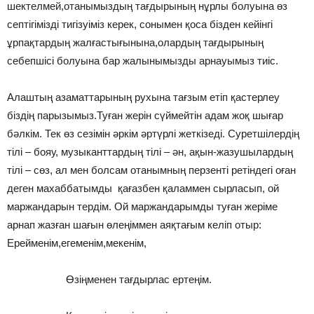
шектелмей,отанымыздың тағдырының нұрлы болуына өз
септігімізді тигізуіміз керек, сонымен қоса бізден кейінгі
ұрпақтардың жалғастығынына,олардың тағдырының
себепшісі болуына бар жалынымызды арнауымыз тиіс.
Алаштың азаматтарының рухына тағзым етіп қастерлеу
біздің парызымыз.Туған жерін сүймейтін адам жоқ шығар
бәлкім. Тек өз сезімін әркім әртүрлі жеткізеді. Суретшілердің
тілі – бояу, музыканттардың тілі – ән, ақын-жазушылардың
тілі – сөз, ал мен болсам отанымның перзенті ретіндегі оған
деген махаббатымды қағазбен қаламмен сырласып, ой
маржандарын тердім. Ой маржандарымды туған жеріме
арнап жазған шағын өлеңіммен аяқтағым келіп отыр:
Ерейменім,егеменім,мекенім,
Өзіңменен тағдырлас ертеңім.