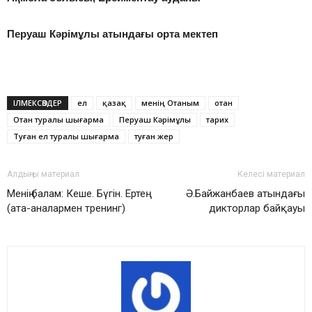
Перуаш Кәрімұлы атындағы орта мектеп
ІЛМЕКСӨЗДЕР
ел
қазақ
менің Отаным
отан
Отан туралы шығарма
Перуаш Кәрімұлы
тарих
Туған ел туралы шығарма
туған жер
Алдыңғы материал
Келесі материал
Менің балам: Кеше. Бүгін. Ертең
Ә.Байжанбаев атындағы
(ата-аналармен тренинг)
дикторлар байқауы