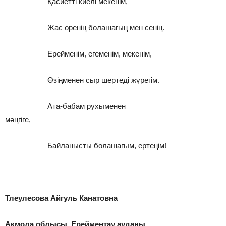
Қасиетті киелі мекенім,
Жас өренің болашағың мен сенің.
Ерейменім, егеменім, мекенім,
Өзіңменен сыр шертеді жүрегім.
Ата-бабам рухыменен
мәңгіге,
Байланысты болашағым, ертеңім!
Тлеулесова Айгуль Канатовна
Ақмола облысы, Ерейментау ауданы