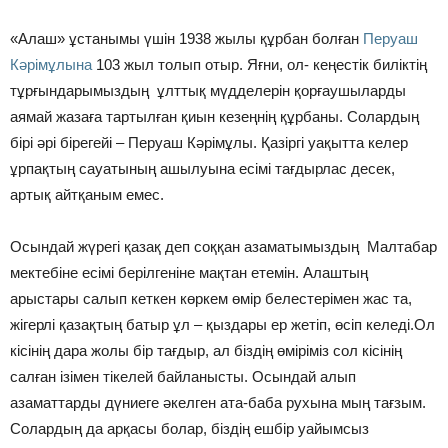
«Алаш» ұстанымы үшін 1938 жылы құрбан болған
Перуаш
Кәрімұлына
103 жыл толып отыр. Яғни, ол- кеңестік биліктің
тұрғындарымыздың ұлттық мүдделерін қорғаушыларды
аямай жазаға тартылған қиын кезеңнің құрбаны. Солардың
бірі әрі бірегейі – Перуаш Кәрімұлы. Қазіргі уақытта келер
ұрпақтың сауатының ашылуына есімі тағдырлас десек,
артық айтқаным емес.
Осындай жүрегі қазақ деп соққан азаматымыздың Малтабар
мектебіне есімі берілгеніне мақтан етемін. Алаштың
арыстары салып кеткен көркем өмір белестерімен жас та,
жігерлі қазақтың батыр ұл – қыздары ер жетіп, өсіп келеді.Ол
кісінің дара жолы бір тағдыр, ал біздің өміріміз сол кісінің
салған ізімен тікелей байланысты. Осындай алып
азаматтарды дүниеге әкелген ата-баба рухына мың тағзым.
Солардың да арқасы болар, біздің ешбір уайымсыз