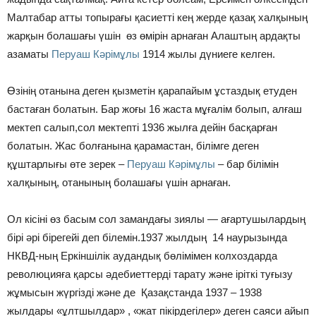
Малтабар атты топырағы қасиетті кең жерде қазақ халқының
жарқын болашағы үшін өз өмірін арнаған Алаштың ардақты
азаматы
Перуаш Кәрімұлы
1914 жылы дүниеге келген.
Өзінің отанына деген қызметін қарапайым ұстаздық етуден
бастаған болатын. Бар жоғы 16 жаста мұғалім болып, алғаш
мектеп салып,сол мектепті 1936 жылға дейін басқарған
болатын. Жас болғанына қарамастан, білімге деген
құштарлығы өте зерек –
Перуаш Кәрімұлы
– бар білімін
халқының, отанының болашағы үшін арнаған.
Ол кісіні өз басым сол замандағы зиялы — ағартушылардың
бірі әрі бірегейі деп білемін.1937 жылдың 14 наурызында
НКВД-ның Еркіншілік аудандық бөлімімен колхоздарда
революцияға қарсы әдебиеттерді тарату және іріткі туғызу
жұмысын жүргізді және де Қазақстанда 1937 – 1938
жылдары «ұлтшылдар» , «жат пікірдегілер» деген саяси айып