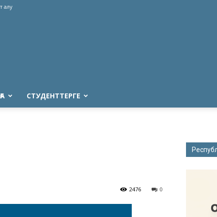
т алу
ҒА
СТУДЕНТТЕРГЕ
Респуб
2476
0