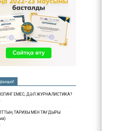
ырыңыз!
ЛОГИНГ ЕМЕС, ДӘЛ ЖУРНАЛИСТИКА?
6
ҰЛТТЫҢ ТАРИХЫ МЕН ТАҒДЫРЫ
ма)
5