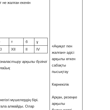
т не жалған екенін
е
т
б
ұ
«Ақиқат пен
I
XII
II
IV
жалған» әдісі
арқылы өткен
рналастыру арқылы бүгінгі
сабақты
алайық
пысықтау
Көрнекілік
Арқан, резеңке
егізгі мүшелердің бірі.
арқылы
зғала алмайды. Олар
бұлшықетті