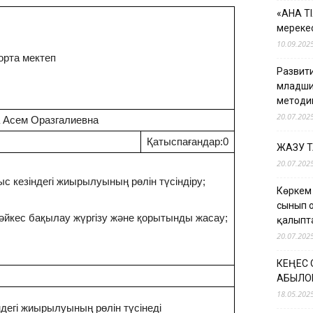
«АНА Т
мерекес
10.09.202
орта мектеп
Развити
младши
методи
20.07.202
а Асем Оразгалиевна
Қатыспағандар:0
ЖАЗУ 
20.07.202
ыс кезіндегі жиырылуының рөлін түсіндіру;
Көркем
сынып 
сәйкес бақылау жүргізу және қорытынды жасау;
қалыпт
20.07.202
КЕҢЕС
ҚАБЫЛО
18.05.202
ндегі жиырылуының рөлін түсінеді