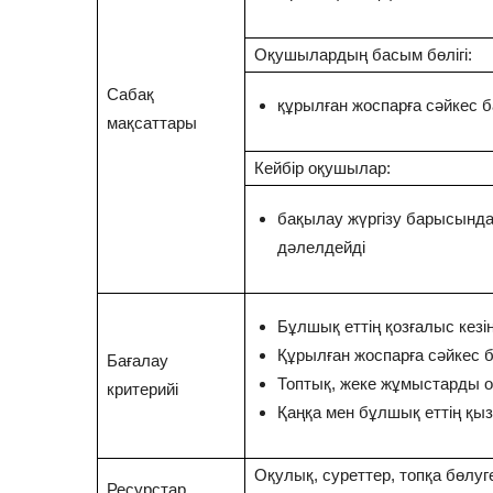
Оқушылардың басым бөлігі:
Сабақ
құрылған жоспарға сәйкес б
мақсаттары
Кейбір оқушылар:
бақылау жүргізу барысынд
дәлелдейді
Бұлшық еттің қозғалыс кезі
Құрылған жоспарға сәйкес 
Бағалау
Топтық, жеке жұмыстарды 
критерийі
Қаңқа мен бұлшық еттің қы
Оқулық, суреттер, топқа бөлуг
Ресурстар