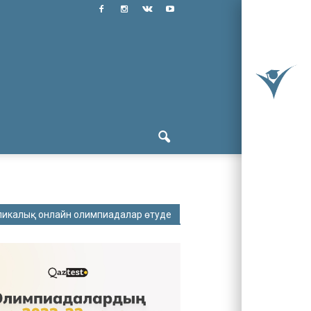
ликалық онлайн олимпиадалар өтуде