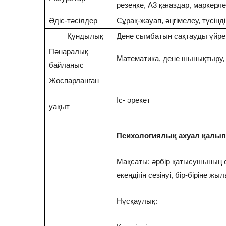
резеңке, А3 қағаздар, маркерл
Әдіс-тәсілдер
Сұрақ-жауап, әңгімелеу, түсінді
Құндылық
Дене сымбатын сақтауды үйрену
Пәнаралық
Математика, дене шынықтыру, 
байланыс
Жоспарланған
Іс- әрекет
уақыт
Психологиялық ахуал қалып
Мақсаты: әрбір қатысушының с
екендігін сезінуі, бір-біріне ж
Нұсқаулық: