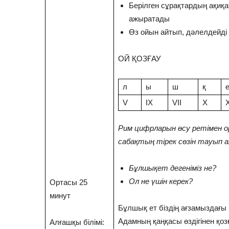
Берілген сұрақтардың ақиқа
ажыратады
Өз ойын айтып, дәлелдейді
ОЙ ҚОЗҒАУ
л
ы
ш
қ
V
IX
VII
X
X
Рим цифрларын өсу ретімен о
сабақтың тірек сөзін тауып 
Бұлшықет дегеніміз не?
Ол не үшін керек?
Ортасы 25
минут
Бұлшық ет біздің ағзамыздағы н
Адамның қаңқасы өздігінен қо
Алғашқы білімі: