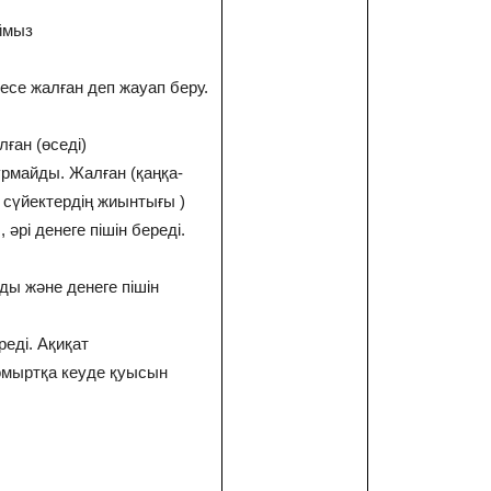
ймыз
месе жалған деп жауап беру.
лған (өседі)
ұрмайды. Жалған (қаңқа-
 сүйектердің жиынтығы )
 әрі денеге пішін береді.
ды және денеге пішін
реді. Ақиқат
 омыртқа кеуде қуысын