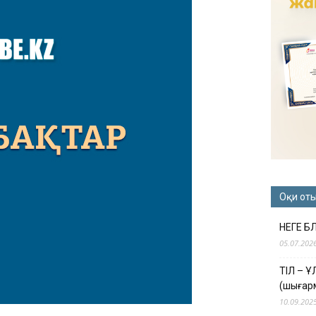
Оқи от
НЕГЕ Б
05.07.202
ТІЛ – 
(шығар
10.09.202