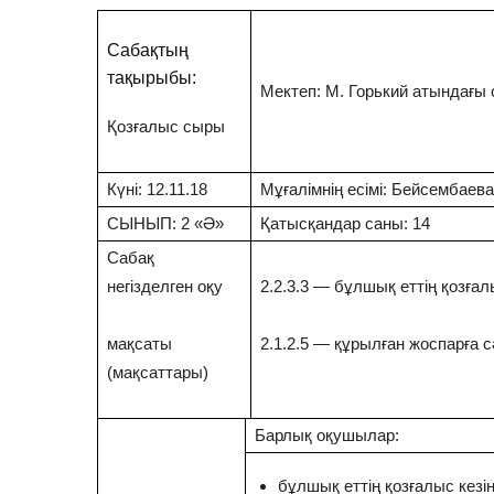
Сабақтың
тақырыбы:
Мектеп: М. Горький атындағы 
Қозғалыс сыры
Күні: 12.11.18
Мұғалімнің есімі: Бейсембаев
СЫНЫП: 2 «Ә»
Қатысқандар саны: 14
Сабақ
негізделген оқу
2.2.3.3 — бұлшық еттің қозғал
мақсаты
2.1.2.5 — құрылған жоспарға 
(мақсаттары)
Барлық оқушылар:
бұлшық еттің қозғалыс кезі