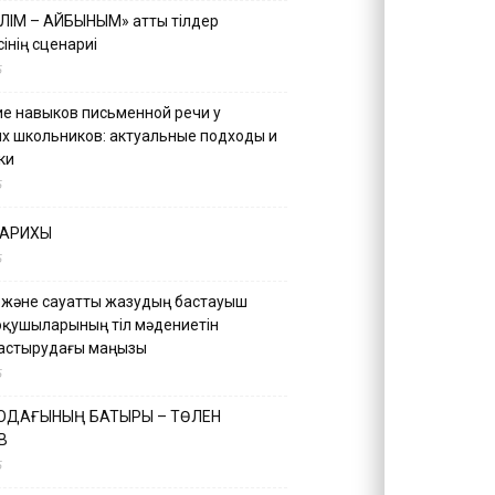
ІЛІМ – АЙБЫНЫМ» атты тілдер
інің сценариі
5
е навыков письменной речи у
х школьников: актуальные подходы и
ки
5
ТАРИХЫ
5
 және сауатты жазудың бастауыш
оқушыларының тіл мәдениетін
астырудағы маңызы
5
 ОДАҒЫНЫҢ БАТЫРЫ – ТӨЛЕН
В
5