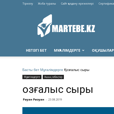
Тіркелу
Жоба туралы
Сайт қолдану ережелері
Сертифика
Martebe.kz
білім
сайты
НЕГІЗГІ БЕТ
МҰҒАЛІМДЕРГЕ
ОҚУШЫЛАР
Басты бет
Мұғалімдерге
Қозғалыс сыры
Мұғалімдерге
Ашық сабақтар
Қозғалыс сыры
Рауан Ризуан
-
23.08.2019