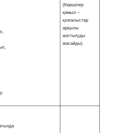
(Көршілер
қимыл –
қозғалыстар
арқылы
п,
жаттығуды
жасайды)
ып,
У
атында