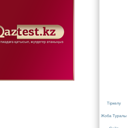
Тіркелу
Жоба Туралы