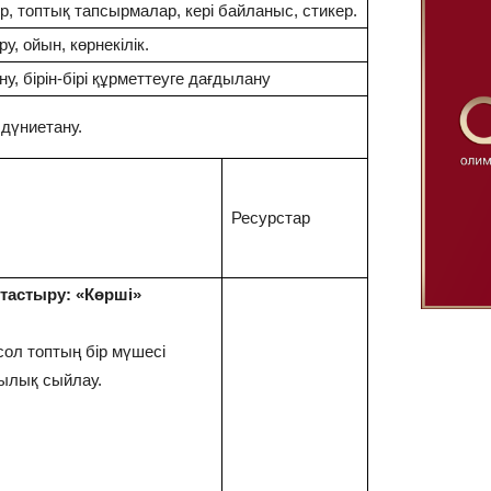
ер, топтық тапсырмалар, кері байланыс, стикер.
ру, ойын, көрнекілік.
, бірін-бірі құрметтеуге дағдылану
дүниетану.
Ресурстар
тастыру: «Көрші»
ол топтың бір мүшесі
ылылық сыйлау.