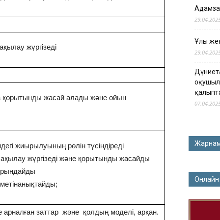
Адамза
29.04.202
Ұлы жең
ақылау жүргізеді
29.04.202
Дүниет
оқушыл
қалыпт
а қорытынды жасай алады және ойын
07.04.202
Жарна
ндегі жиырылуының рөлін түсіндіреді
бақылау жүргізеді және қорытынды жасайды
орындайды
Онлайн
зметінанықтайды;
е арналған заттар және қолдың моделі, арқан.