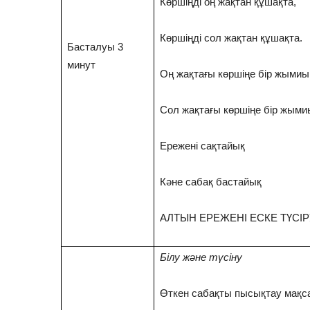
Көршіңді оң жақтан құшақта,
Көршіңді сол жақтан құшақта.
Басталуы 3
минут
Оң жақтағы көршіңе бір жымиы
Сол жақтағы көршіңе бір жыми
Ережені сақтайық
Кәне сабақ бастайық
АЛТЫН ЕРЕЖЕНІ ЕСКЕ ТҮСІР
Білу және түсіну
Өткен сабақты пысықтау мақс