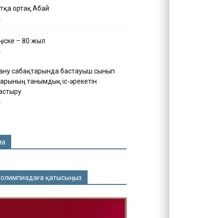
тқа ортақ Абай
5
іске – 80 жыл
5
ану сабақтарында бастауыш сынып
арының танымдық іс-әрекетін
астыру
5
ма
 олимпиадаға қатысыңыз