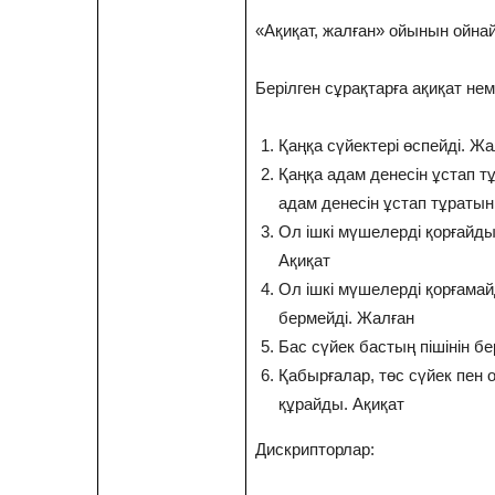
«Ақиқат, жалған» ойынын ойна
Берілген сұрақтарға ақиқат не
Қаңқа сүйектері өспейді. Жа
Қаңқа адам денесін ұстап т
адам денесін ұстап тұратын
Ол ішкі мүшелерді қорғайды,
Ақиқат
Ол ішкі мүшелерді қорғамай
бермейді. Жалған
Бас сүйек бастың пішінін бе
Қабырғалар, төс сүйек пен
құрайды. Ақиқат
Дискрипторлар: