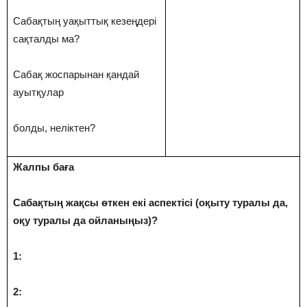
Сабақтың уақыттық кезеңдері
сақталды ма?
Сабақ жоспарынан қандай
ауытқулар
болды, неліктен?
Жалпы баға
Сабақтың жақсы өткен екі аспектісі (оқыту туралы да,
оқу туралы да ойланыңыз)?
1:
2: