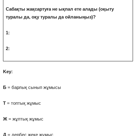
Сабақты жақсартуға не ықпал ете алады (оқыту
туралы да, оқу туралы да ойланыңыз)?
1:
2:
Key:
Б
= барлық сынып жұмысы
Т
= топтық жұмыс
Ж
= жұптық жұмыс
Д
= дербес жеке жұмыс