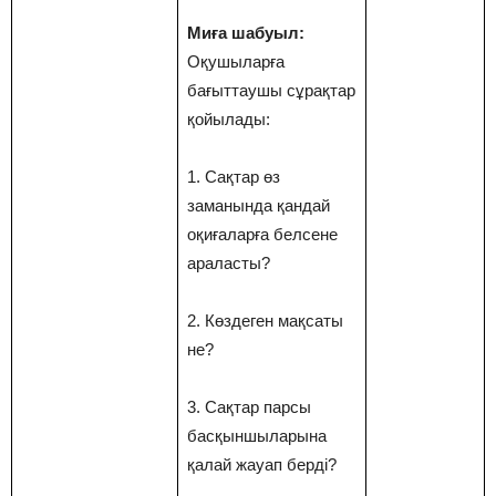
Миға шабуыл:
Оқушыларға
бағыттаушы сұрақтар
қойылады:
1. Сақтар өз
заманында қандай
оқиғаларға белсене
араласты?
2. Көздеген мақсаты
не?
3. Сақтар парсы
басқыншыларына
қалай жауап берді?