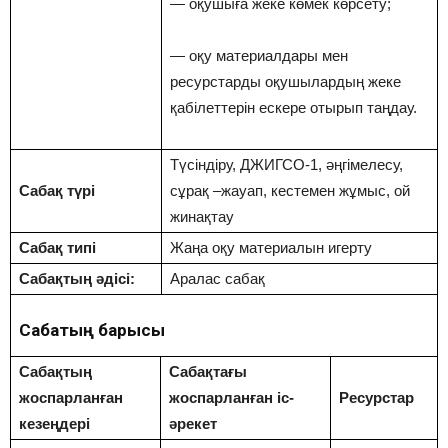
— оқушыға жеке көмек көрсету;
— оқу материалдары мен
ресурстарды оқушылардың жеке
қабілеттерін ескере отырып таңдау.
Түсіндіру, ДЖИГСО-1, әңгімелесу,
Сабақ түрі
сұрақ –жауап, кестемен жұмыс, ой
жинақтау
Сабақ типі
Жаңа оқу материалын игерту
Сабақтың әдісі:
Аралас сабақ
Сабақтың барысы
Сабақтың
Сабақтағы
жоспарланған
жоспарланған іс-
Ресурстар
кезеңдері
әрекет