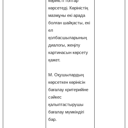
көріністі топтар
көрсетеді. Көріністің
мазмұны екі арада
болған шайқасты, екі
ел
қолбасшыларының
диалогы, жеңілу
картинасын көрсету
қажет.
М. Оқушылардың
көрсеткен көрінісін
бағалау критерийіне
сәйкес
қалыптастырушы
бағалау мүмкіндігі
бар.