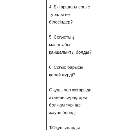
4. Екі арадағы соғыс
туралы не
білесіңдер?
5. Соғыстың
масштабы
қаншалықты болды?
6. Соғыс барысы
қалай жүрді?
Оқушылар жоғарыда
аталған сұрақтарға
болжам түрінде
жауап береді.
Т.
Оқушыларды