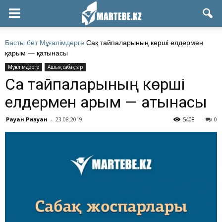
Басты бет
Мұғалімдерге
Сақ тайпаларының көрші елдермен
қарым — қатынасы
Мұғалімдерге
Ашық сабақтар
Сақ тайпаларының көрші
елдермен қарым — қатынасы
Рауан Ризуан
-
23.08.2019
5408
0