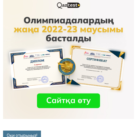
Оқи отырыңыз!