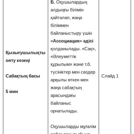
Б
. Оқушылардың
алдыңғы білімін
қайталап, жаңа
біліммен
байланыстыру үшін
«Ассоциация» әдісі
қолданылады. «Сақ»,
Қызығушылықты
«Әлеуметтік
ояту кезеңі
құрылым» және т.б.
түсініктер мен сөздер
Сабақтың басы
Слайд 1
арқылы өткен мен
жаңа сабақтың
5 мин
арасындағы
байланыс
орнатылады.
Оқушыларды мұғалім