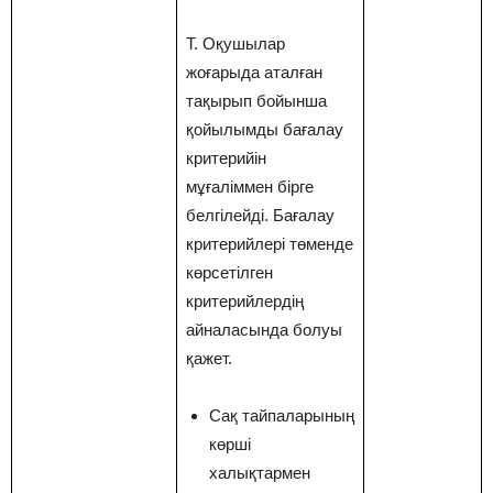
Т. Оқушылар
жоғарыда аталған
тақырып бойынша
қойылымды бағалау
критерийін
мұғаліммен бірге
белгілейді. Бағалау
критерийлері төменде
көрсетілген
критерийлердің
айналасында болуы
қажет.
Сақ тайпаларының
көрші
халықтармен