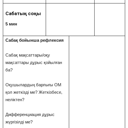
Сабақтың соңы
5 мин
Сабақ бойынша рефлексия
Сабақ мақсаттары/оқу
мақсаттары дұрыс қойылған
ба?
Оқушылардың барлығы ОМ
қол жеткізді ме? Жеткізбесе,
неліктен?
Дифференциация дұрыс
жүргізілді ме?