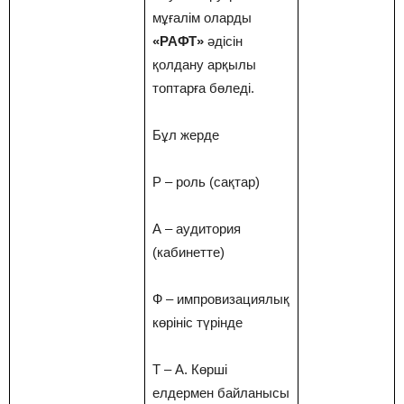
мұғалім оларды
«РАФТ»
әдісін
қолдану арқылы
топтарға бөледі.
Бұл жерде
Р – роль (сақтар)
А – аудитория
(кабинетте)
Ф – импровизациялық
көрініс түрінде
Т – А. Көрші
елдермен байланысы