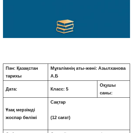
Пән: Қазақстан
Мұғалімнің аты-жөні: Азылханова
тарихы
А.Б
Оқушы
Дата:
Класс: 5
саны:
Сақтар
Ұзақ мерзімді
жоспар бөлімі
(12 сағат)