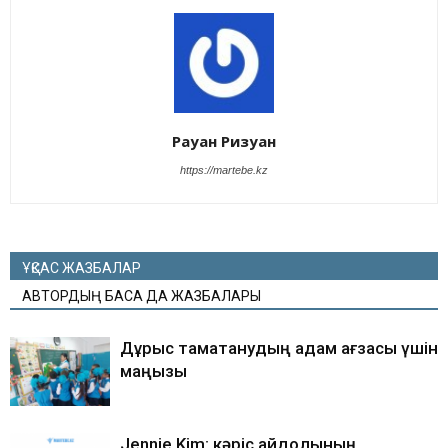
Рауан Ризуан
https://martebe.kz
ҰҚСАС ЖАЗБАЛАР
АВТОРДЫҢ БАСҚА ДА ЖАЗБАЛАРЫ
Дұрыс тамақтанудың адам ағзасы үшін
маңызы
Jennie Kim: кәріс айдолының