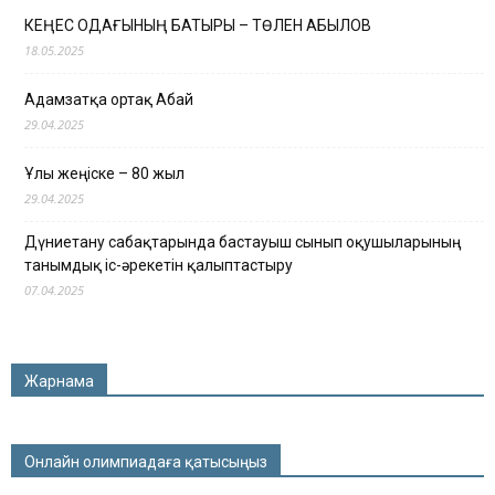
КЕҢЕС ОДАҒЫНЫҢ БАТЫРЫ – ТӨЛЕН ҚАБЫЛОВ
18.05.2025
Адамзатқа ортақ Абай
29.04.2025
Ұлы жеңіске – 80 жыл
29.04.2025
Дүниетану сабақтарында бастауыш сынып оқушыларының
танымдық іс-әрекетін қалыптастыру
07.04.2025
Жарнама
Онлайн олимпиадаға қатысыңыз