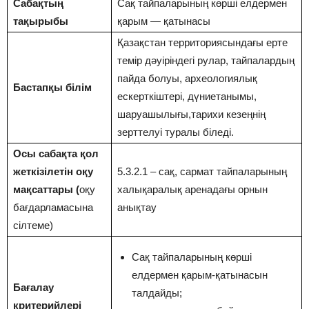
Сабақтың
Сақ тайпаларының көрші елдермен
тақырыбы
қарым — қатынасы
Қазақстан территориясындағы ерте
темір дәуіріндегі рулар, тайпалардың
пайда болуы, археологиялық
Бастапқы білім
ескерткіштері, дүниетанымы,
шаруашылығы,тарихи кезеңнің
зерттелуі туралы біледі.
Осы сабақта қол
жеткізілетін оқу
5.3.2.1 – сақ, сармат тайпаларының
мақсаттары (
оқу
халықаралық аренадағы орнын
бағдарламасына
анықтау
сілтеме)
Сақ тайпаларының көрші
елдермен қарым-қатынасын
Бағалау
талдайды;
критерийлері