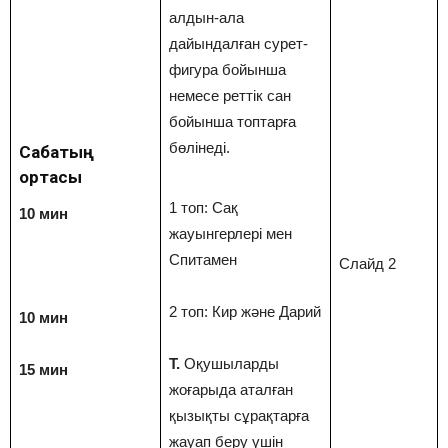
алдын-ала
дайындалған сурет-
фигура бойынша
немесе реттік сан
бойынша топтарға
бөлінеді.
Сабақтың
ортасы
1 топ: Сақ
10 мин
жауынгерлері мен
Спитамен
Слайд 2
2 топ: Кир және Дарий
10 мин
Т.
Оқушыларды
15 мин
жоғарыда аталған
қызықты сұрақтарға
жауап беру үшін