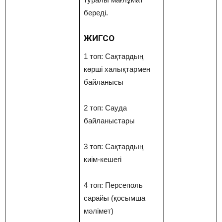
береді.
ЖИГСО
1 топ: Сақтардың
көрші халықтармен
байланысы
2 топ: Сауда
байланыстары
3 топ: Сақтардың
киім-кешегі
4 топ: Персеполь
сарайы (қосымша
мәлімет)