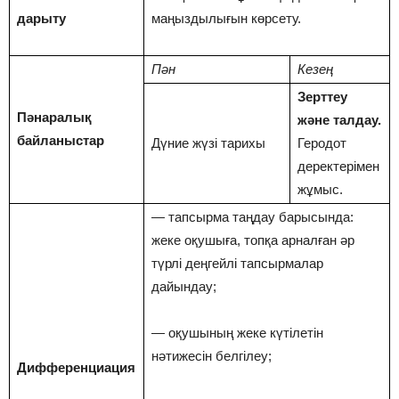
дарыту
маңыздылығын көрсету.
Пән
Кезең
Зерттеу
Пәнаралық
және талдау.
байланыстар
Дүние жүзі тарихы
Геродот
деректерімен
жұмыс.
—
тапсырма таңдау барысында:
жеке оқушыға, топқа арналған әр
түрлі деңгейлі тапсырмалар
дайындау;
— оқушының жеке күтілетін
нәтижесін белгілеу;
Дифференциация