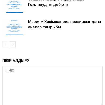
Голливудтық дебюты
Мәриям Хакімжанова поэзиясындағы
аналар тақырыбы
ПІКІР ҚАЛДЫРУ