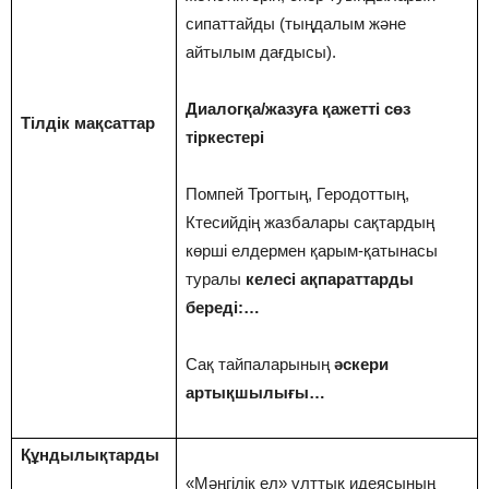
сипаттайды (тыңдалым және
айтылым дағдысы).
Диалогқа/жазуға қажетті сөз
Тілдік мақсаттар
тіркестері
Помпей Трогтың, Геродоттың,
Ктесийдің жазбалары сақтардың
көрші елдермен қарым-қатынасы
туралы
келесі ақпараттарды
береді:…
Сақ тайпаларының
әскери
артықшылығы…
Құндылықтарды
«Мәңгілік ел» ұлттық идеясының