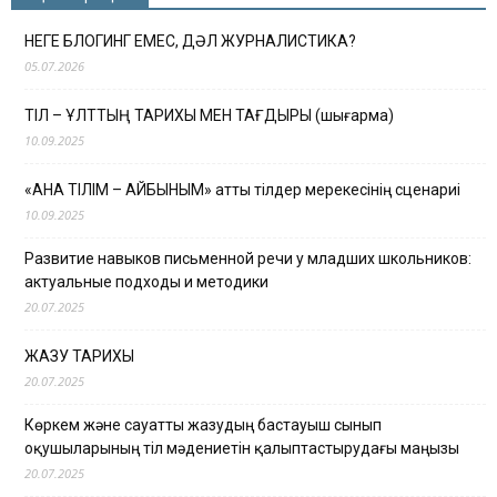
НЕГЕ БЛОГИНГ ЕМЕС, ДӘЛ ЖУРНАЛИСТИКА?
05.07.2026
ТІЛ – ҰЛТТЫҢ ТАРИХЫ МЕН ТАҒДЫРЫ (шығарма)
10.09.2025
«АНА ТІЛІМ – АЙБЫНЫМ» атты тілдер мерекесінің сценариі
10.09.2025
Развитие навыков письменной речи у младших школьников:
актуальные подходы и методики
20.07.2025
ЖАЗУ ТАРИХЫ
20.07.2025
Көркем және сауатты жазудың бастауыш сынып
оқушыларының тіл мәдениетін қалыптастырудағы маңызы
20.07.2025