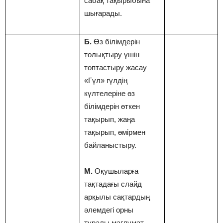
сабақ тақырыбына
шығарады.
Б.
Өз білімдерін
толықтыру үшін
топтастыру жасау
«Гүл» гүлдің
күлтелеріне өз
білімдерін өткен
тақырып, жаңа
тақырып, өмірмен
байланыстыру.
М.
Оқушыларға
тақтадағы слайд
арқылы сақтардың
әлемдегі орны
туралы мағлұмат