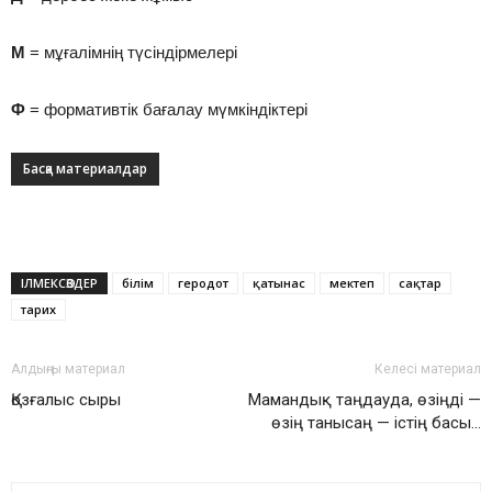
М
= мұғалімнің түсіндірмелері
Ф
= формативтік бағалау мүмкіндіктері
Басқа материалдар
ІЛМЕКСӨЗДЕР
білім
геродот
қатынас
мектеп
сақтар
тарих
Алдыңғы материал
Келесі материал
Қозғалыс сыры
Мамандық таңдауда, өзіңді —
өзің танысаң — істің басы…