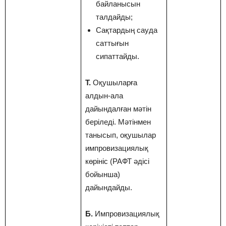
байланысын
талдайды;
Сақтардың сауда
саттығын
сипаттайды.
Т.
Оқушыларға
алдын-ала
дайындалған мәтін
беріледі. Мәтінмен
танысып, оқушылар
импровизациялық
көрініс (РАФТ әдісі
бойынша)
дайындайды.
Б.
Импровизациялық