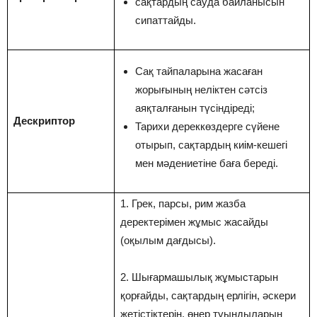
сақтардың сауда байланысын
сипаттайды.
Сақ тайпаларына жасаған
жорығының неліктен сәтсіз
аяқталғанын түсіндіреді;
Дескриптор
Тарихи дереккөздерге сүйене
отырып, сақтардың киім-кешегі
мен мәдениетіне баға береді.
1. Грек, парсы, рим жазба
деректерімен жұмыс жасайды
(оқылым дағдысы).
2. Шығармашылық жұмыстарын
қорғайды, сақтардың ерлігін, әскери
жетістіктерін, өнер туындыларын