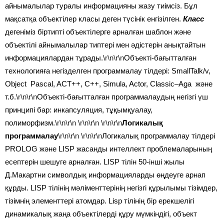
айнымалылар туралы информацияны жазу тиімсіз. Бұл
мақсатқа объектілер класы деген түсінік енгізілген.
Класс
дегеніміз біртипті объектілерге арналған шаблон және
объектілі айнымалылар типтері мен әдістерін анықтайтын
информациялардан тұрады.
\r\n\r\n
Объекті-бағытталған
технологияға негізделген программалау тілдері: SmallTalk/v,
Object Pascal, ACT++, C++, Simula, Actor, Classic–Aga және
т.б.
\r\n\r\n
Объекті-бағытталған программалаудың негізгі үш
принципі бар: инкапсуляция, тұқымқуалау,
полиморфизм.
\r\n\r\n
\r\n\r\n
\r\n\r\n
Логикалық
программалау
\r\n\r\n \r\n\r\n
Логикалық программалау тілдері
PROLOG және LISP жасанды интеллект проблемаларының
есептерін шешуге арналған. LISP тілін 50-інші жылы
Д.Макартни символдық информацияларды өңдеуге арнап
құрды. LISP тілінің мәліменттерінің негізгі құрылымы тізімдер,
тізімнің элементтері атомдар. Lisp тілінің бір ерекшелігі
динамикалық жаңа объектілерді құру мүмкіндігі, объект