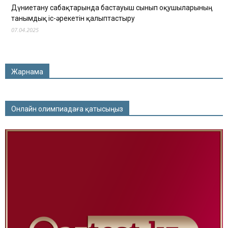
Дүниетану сабақтарында бастауыш сынып оқушыларының
танымдық іс-әрекетін қалыптастыру
07.04.2025
Жарнама
Онлайн олимпиадаға қатысыңыз