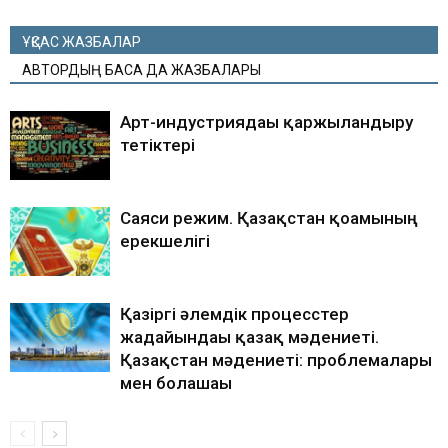
ҰҚСАС ЖАЗБАЛАР
АВТОРДЫҢ БАСҚА ДА ЖАЗБАЛАРЫ
Арт-индустриядағы қаржыландыру
тетіктері
Саяси режим. Қазақстан қоғамының
ерекшелігі
Қазіргі әлемдік процесcтер
жағдайындағы қазақ мәдениеті.
Қазақстан мәдениеті: проблемалары
мен болашағы