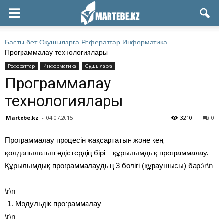
Басты бет
Оқушыларға
Рефераттар
Информатика
Программалау технологиялары
Рефераттар
Информатика
Оқушыларға
Программалау
технологиялары
Martebe.kz
-
04.07.2015
3210
0
Программалау процесін жақсартатын және кең
қолданылатын әдістердің бірі – құрылымдық программалау.
Құрылымдық программалаудың 3 бөлігі (құраушысы) бар:
\r\n
\r\n
Модульдік программалау
\r\n