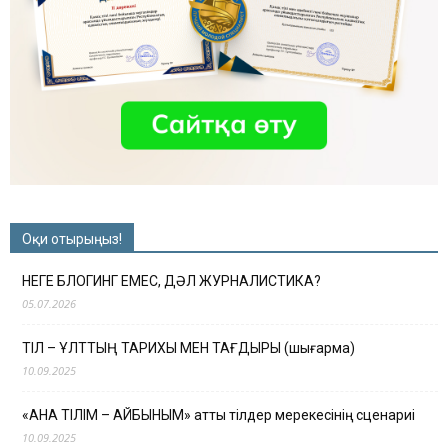
Оқи отырыңыз!
НЕГЕ БЛОГИНГ ЕМЕС, ДӘЛ ЖУРНАЛИСТИКА?
05.07.2026
ТІЛ – ҰЛТТЫҢ ТАРИХЫ МЕН ТАҒДЫРЫ (шығарма)
10.09.2025
«АНА ТІЛІМ – АЙБЫНЫМ» атты тілдер мерекесінің сценариі
10.09.2025