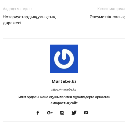
Алдыңғы материал
Келесі материал
Нотариустардың құқықтық
Әлеуметтік салық
дәрежесі
Martebe.kz
https://martebe.kz
Білім ордасы және оқушылармен мұғалімдерге арналған
ақпараттық сайт