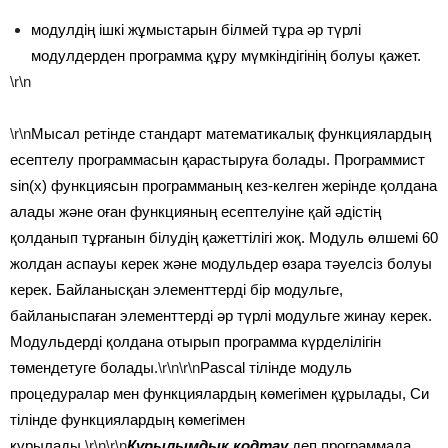
модулдің ішкі жұмыстарын білмей тұра әр түрлі
модулдерден программа құру мүмкіндігінің болуы қажет.
\r\n
\r\n
Мысал ретінде стандарт математикалық функциялардың
есептелу программасын қарастыруға болады. Программист
sin(x) функциясын программаның кез-келген жерінде қолдана
алады және оған функцияның есептелуіне қай әдістің
қолданып тұрғанын білудің қажеттілігі жоқ. Модуль өлшемі 60
жолдан аспауы керек және модульдер өзара тәуелсіз болуы
керек. Байланысқан элементтерді бір модульге,
байланыспаған элементтерді әр түрлі модульге жинау керек.
Модульдерді қолдана отырып программа күрделілігін
төмендетуге болады.
\r\n\r\n
Pascal тілінде модуль
процедуралар мен функциялардың көмегімен құрылады, Cи
тілінде функциялардың көмегімен
құрылады.
\r\n\r\n
Құрылымдық кодтау
деп программада