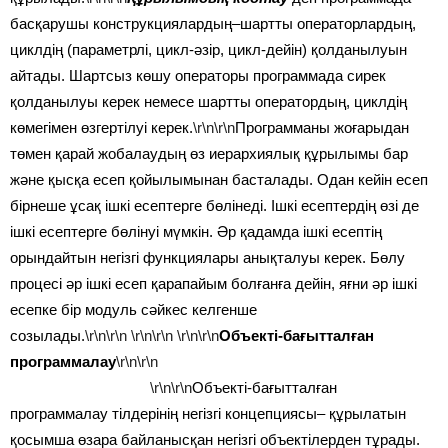
басқарушы конструкциялардың–шартты операторлардың,
циклдің (параметрлі, цикл-әзір, цикл-дейін) қолданылуын
айтады. Шартсыз көшу операторы программада сирек
қолданылуы керек немесе шартты оператордың, циклдің
көмегімен өзгертілуі керек.
\r\n\r\n
Программаны жоғарыдан
төмен қарай жобалаудың өз иерархиялық құрылымы бар
және қысқа есеп қойылымынан басталады. Одан кейін есеп
бірнеше ұсақ ішкі есептерге бөлінеді. Ішкі есептердің өзі де
ішкі есептерге бөлінуі мүмкін. Әр қадамда ішкі есептің
орындайтын негізгі функциялары анықталуы керек. Бөлу
процесі әр ішкі есеп қарапайым болғанға дейін, яғни әр ішкі
есепке бір модуль сәйкес келгенше
созылады.
\r\n\r\n
\r\n\r\n
\r\n\r\n
Объекті-бағытталған
программалау
\r\n\r\n
\r\n\r\n
Объекті-бағытталған
программалау тілдерінің негізгі концепциясы– құрылатын
қосымша өзара байланысқан негізгі объектілерден тұрады.