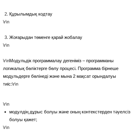
Құрылымдық кодтау
\r\n
Жоғарыдан төменге қарай жобалау
\r\n
\r\n
Модульдік программалау дегеніміз – программаны
логикалық бөліктерге бөлу процесі. Программа бірнеше
модульдерге бөлінеді және мына 2 мақсат орындалуы
тиіс:
\r\n
\r\n
модулдің дұрыс болуы және оның контекстерден тәуелсіз
болуы қажет;
\r\n