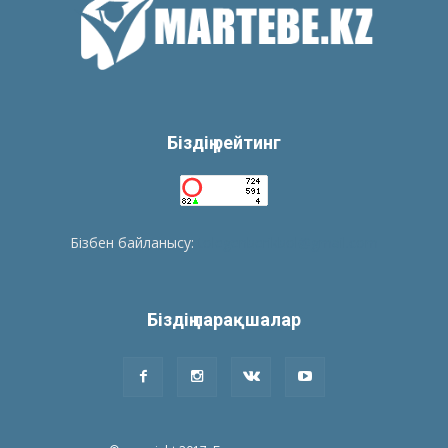
Біздің рейтинг
Бізбен байланысу:
tolegenberikbol@gmail.com
Біздің парақшалар