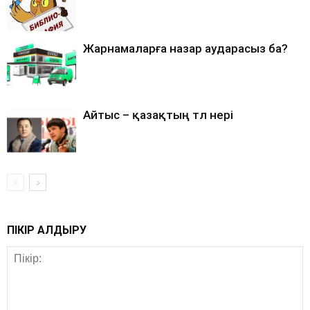
Жарнамаларға назар аударасыз ба?
Айтыс – қазақтың төл өнері
ПІКІР ҚАЛДЫРУ