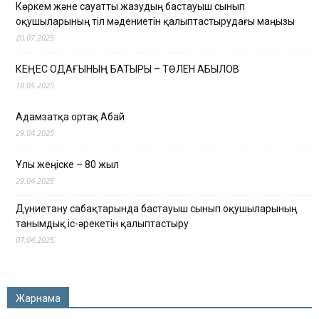
Көркем және сауатты жазудың бастауыш сынып
оқушыларының тіл мәдениетін қалыптастырудағы маңызы
20.07.2025
КЕҢЕС ОДАҒЫНЫҢ БАТЫРЫ – ТӨЛЕН ҚАБЫЛОВ
18.05.2025
Адамзатқа ортақ Абай
29.04.2025
Ұлы жеңіске – 80 жыл
29.04.2025
Дүниетану сабақтарында бастауыш сынып оқушыларының
танымдық іс-әрекетін қалыптастыру
07.04.2025
Жарнама