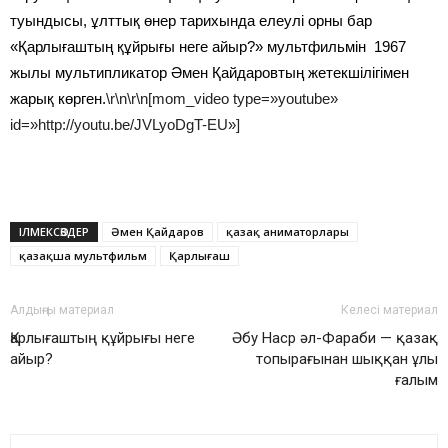
туындысы, ұлттық өнер тарихында елеулі орны бар
«Қарлығаштың құйрығы неге айыр?» мультфильмін 1967
жылы мультипликатор Әмен Қайдаровтың жетекшілігімен
жарық көрген.
\r\n\r\n[mom_video type=»youtube»
id=»http://youtu.be/JVLyoDgT-EU»]
ІЛМЕКСӨЗДЕР
Әмен Қайдаров
қазақ аниматорлары
қазақша мультфильм
Қарлығаш
Алдыңғы материал
Келесі материал
Қарлығаштың құйрығы неге
Әбу Наср әл-Фараби — қазақ
айыр?
топырағынан шыққан ұлы
ғалым