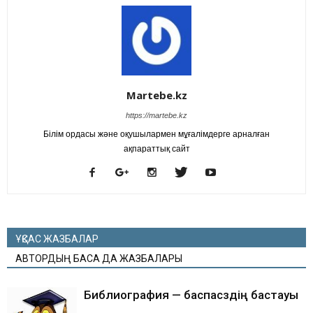
Martebe.kz
https://martebe.kz
Білім ордасы және оқушылармен мұғалімдерге арналған
ақпараттық сайт
ҰҚСАС ЖАЗБАЛАР
АВТОРДЫҢ БАСҚА ДА ЖАЗБАЛАРЫ
Библиография — баспасөздің бастауы