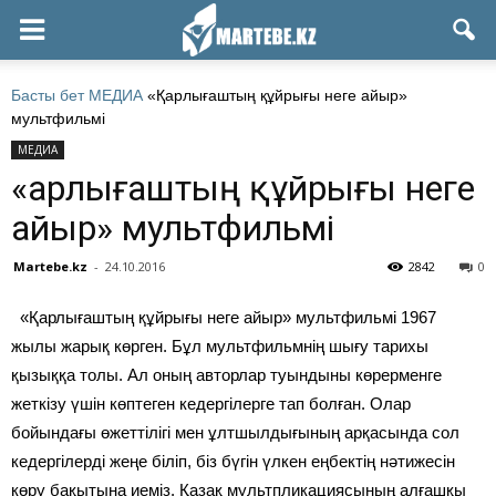
Басты бет
МЕДИА
«Қарлығаштың құйрығы неге айыр»
мультфильмі
МЕДИА
«Қарлығаштың құйрығы неге
айыр» мультфильмі
Martebe.kz
-
24.10.2016
2842
0
«Қарлығаштың құйрығы неге айыр» мультфильмі 1967
жылы жарық көрген. Бұл мультфильмнің шығу тарихы
қызыққа толы. Ал оның авторлар туындыны көрерменге
жеткізу үшін көптеген кедергілерге тап болған. Олар
бойындағы өжеттілігі мен ұлтшылдығының арқасында сол
кедергілерді жеңе біліп, біз бүгін үлкен еңбектің нәтижесін
көру бақытына иеміз. Қазақ мультпликациясының алғашқы