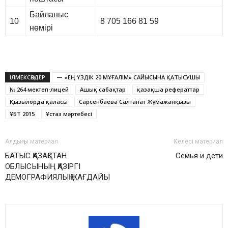
Байланыс
10
8 705 166 81 59
нөмірі
ІЛМЕКСӨЗДЕР
— «ЕҢ ҮЗДІК 20 МҰҒАЛІМ» САЙЫСЫНА ҚАТЫСУШЫ
№ 264 мектеп-лицей
Ашық сабақтар
қазақша рефераттар
Қызылорда қаласы
Сарсенбаева Салтанат Жұмажанқызы
ҰБТ 2015
Ұстаз мәртебесі
Алдыңғы материал
Келесі материал
БАТЫС ҚАЗАҚСТАН
Семья и дети
ОБЛЫСЫНЫҢ ҚАЗІРГІ
ДЕМОГРАФИЯЛЫҚ ЖАҒДАЙЫ