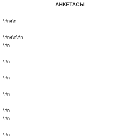
АНКЕТАСЫ
\r\n\r\n
\r\n
\r\n
\r\n
\r\n
\r\n
\r\n
\r\n
\r\n
\r\n
\r\n