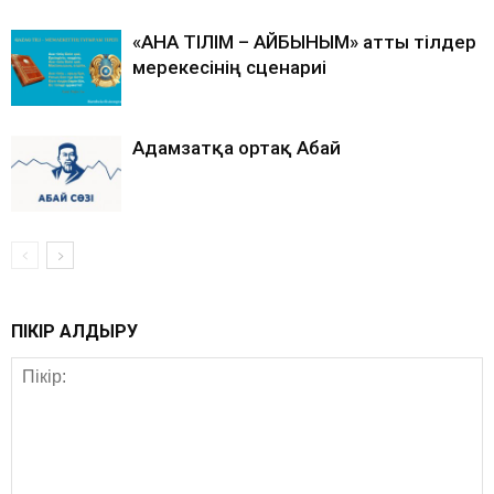
«АНА ТІЛІМ – АЙБЫНЫМ» атты тілдер
мерекесінің сценариі
Адамзатқа ортақ Абай
ПІКІР ҚАЛДЫРУ