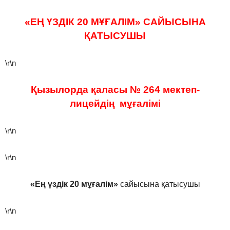
«ЕҢ ҮЗДІК 20 МҰҒАЛІМ» САЙЫСЫНА
ҚАТЫСУШЫ
\r\n
Қызылорда қаласы № 264 мектеп-
лицейдің мұғалімі
\r\n
\r\n
«Ең үздік 20 мұғалім»
сайысына қатысушы
\r\n