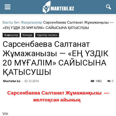
Басты бет
Жаңалықтар
Сарсенбаева Салтанат Жұмажанқызы —
«ЕҢ ҮЗДІК 20 МҰҒАЛІМ» САЙЫСЫНА ҚАТЫСУШЫ
Жаңалықтар
Конкурс
Үздіктер тақтасы
Сарсенбаева Салтанат
Жұмажанқызы — «ЕҢ ҮЗДІК
20 МҰҒАЛІМ» САЙЫСЫНА
ҚАТЫСУШЫ
Martebe.kz
-
02.12.2014
1492
0
Сарсенбаева Салтанат Жұмажанқызы —
желтоқсан айының
\r\n