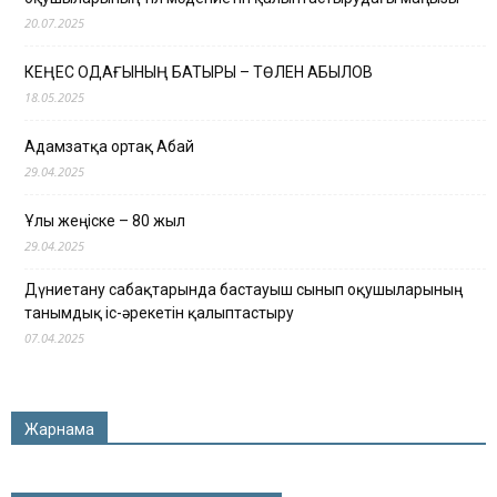
20.07.2025
КЕҢЕС ОДАҒЫНЫҢ БАТЫРЫ – ТӨЛЕН ҚАБЫЛОВ
18.05.2025
Адамзатқа ортақ Абай
29.04.2025
Ұлы жеңіске – 80 жыл
29.04.2025
Дүниетану сабақтарында бастауыш сынып оқушыларының
танымдық іс-әрекетін қалыптастыру
07.04.2025
Жарнама