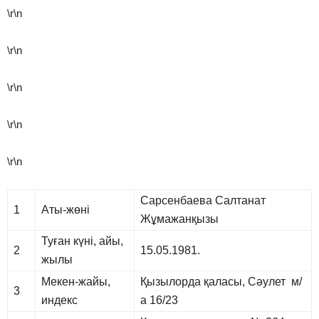
\r\n
\r\n
\r\n
\r\n
\r\n
Сарсенбаева Салтанат
1
Аты-жөні
Жұмажанқызы
Туған күні, айы,
2
15.05.1981.
жылы
Мекен-жайы,
Қызылорда қаласы, Сәулет м/
3
индекс
а 16/23