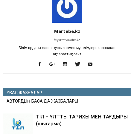
Martebe.kz
https://martebe.kz
Білім ордасы және оқушылармен мұғалімдерге арналған
ақпараттық сайт
ҰҚСАС ЖАЗБАЛАР
АВТОРДЫҢ БАСҚА ДА ЖАЗБАЛАРЫ
ТІЛ – ҰЛТТЫҢ ТАРИХЫ МЕН ТАҒДЫРЫ
(шығарма)