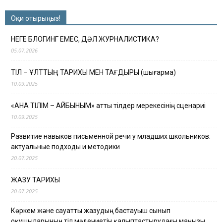
Оқи отырыңыз!
НЕГЕ БЛОГИНГ ЕМЕС, ДӘЛ ЖУРНАЛИСТИКА?
05.07.2026
ТІЛ – ҰЛТТЫҢ ТАРИХЫ МЕН ТАҒДЫРЫ (шығарма)
10.09.2025
«АНА ТІЛІМ – АЙБЫНЫМ» атты тілдер мерекесінің сценариі
10.09.2025
Развитие навыков письменной речи у младших школьников:
актуальные подходы и методики
20.07.2025
ЖАЗУ ТАРИХЫ
20.07.2025
Көркем және сауатты жазудың бастауыш сынып
оқушыларының тіл мәдениетін қалыптастырудағы маңызы