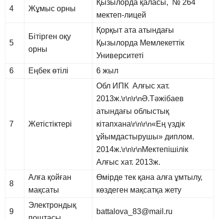
Қызылорда қаласы, № 264
4
Жұмыс орны
мектеп-лицей
Қорқыт ата атындағы
Бітірген оқу
5
Қызылорда Мемлекеттік
орны
Университеті
6
Еңбек өтілі
6 жыл
Обл ИПК Алғыс хат.
2013ж.
\r\n\r\n
Ә.Тәжібаев
атындағы облыстық
7
Жетістіктері
кітапхана
\r\n\r\n
«Ең үздік
ұйымдастырушы» диплом.
2014ж.
\r\n\r\n
Мектепішілік
Алғыс хат. 2013ж.
Алға қойған
Өмірде тек қана алға ұмтылу,
8
мақсаты
көздеген мақсатқа жету
Электрондық
9
battalova_83@mail.ru
поштасы