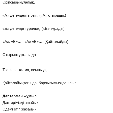
Әріпсырынұғалық,
«А» дегендеотырып, («А» отырады.)
«Б» дегенде тұралық. («Б» тұрады)
«А», «Б»….. «А» «Б»…. (Қайталайды)
Отырыптұртағы да
Тосылыпқалма, осыныұқ!
Қайталайықтағы да, барлығымызқосылып.
Дәптермен жұмыс
Дәптерімізді ашайық
Әдемі етіп жазайық.