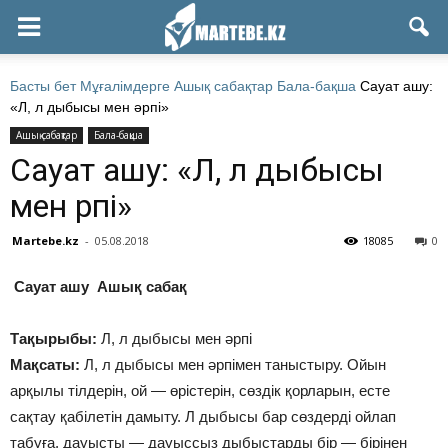
Басты бет
Мұғалімдерге
Ашық сабақтар
Бала-бақша
Сауат ашу:
«Л, л дыбысы мен әрпі»
Ашық сабақтар
Бала-бақша
Сауат ашу: «Л, л дыбысы
мен әрпі»
Martebe.kz
-
05.08.2018
18085
0
Сауат ашу Ашық сабақ
Тақырыбы:
Л, л дыбысы мен әрпі
Мақсаты:
Л, л дыбысы мен әрпімен таныстыру. Ойын
арқылы тілдерін, ой — өрістерін, сөздік қорларын, есте
сақтау қабілетін дамыту. Л дыбысы бар сөздерді ойлап
табуға, дауысты — дауыссыз дыбыстарды бір — бірінен