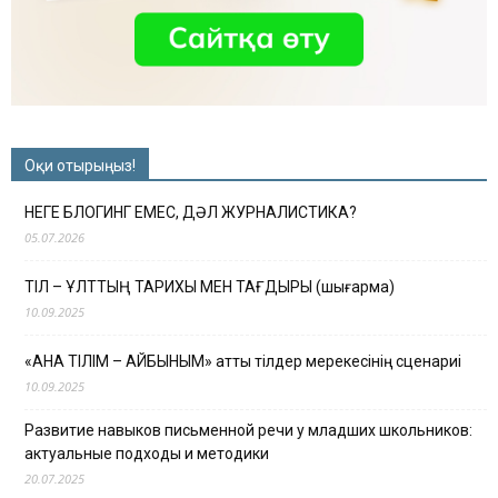
Оқи отырыңыз!
НЕГЕ БЛОГИНГ ЕМЕС, ДӘЛ ЖУРНАЛИСТИКА?
05.07.2026
ТІЛ – ҰЛТТЫҢ ТАРИХЫ МЕН ТАҒДЫРЫ (шығарма)
10.09.2025
«АНА ТІЛІМ – АЙБЫНЫМ» атты тілдер мерекесінің сценариі
10.09.2025
Развитие навыков письменной речи у младших школьников:
актуальные подходы и методики
20.07.2025