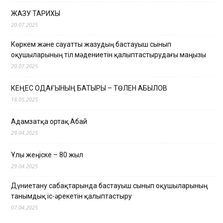
ЖАЗУ ТАРИХЫ
20.07.2025
Көркем және сауатты жазудың бастауыш сынып
оқушыларының тіл мәдениетін қалыптастырудағы маңызы
20.07.2025
КЕҢЕС ОДАҒЫНЫҢ БАТЫРЫ – ТӨЛЕН ҚАБЫЛОВ
18.05.2025
Адамзатқа ортақ Абай
29.04.2025
Ұлы жеңіске – 80 жыл
29.04.2025
Дүниетану сабақтарында бастауыш сынып оқушыларының
танымдық іс-әрекетін қалыптастыру
07.04.2025