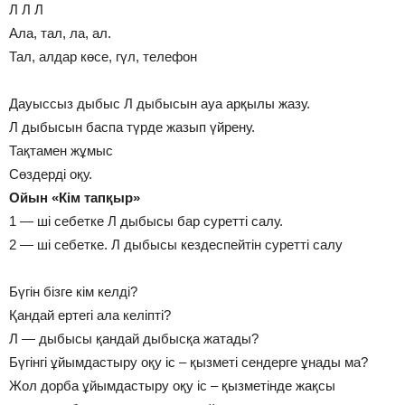
Л Л Л
Ала, тал, ла, ал.
Тал, алдар көсе, гүл, телефон
Дауыссыз дыбыс Л дыбысын ауа арқылы жазу.
Л дыбысын баспа түрде жазып үйрену.
Тақтамен жұмыс
Сөздерді оқу.
Ойын «Кім тапқыр»
1 — ші себетке Л дыбысы бар суретті салу.
2 — ші себетке. Л дыбысы кездеспейтін суретті салу
Бүгін бізге кім келді?
Қандай ертегі ала келіпті?
Л — дыбысы қандай дыбысқа жатады?
Бүгінгі ұйымдастыру оқу іс – қызметі сендерге ұнады ма?
Жол дорба ұйымдастыру оқу іс – қызметінде жақсы