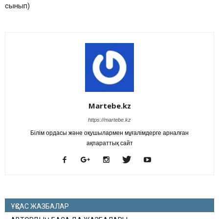
сынып)
Martebe.kz
https://martebe.kz
Білім ордасы және оқушылармен мұғалімдерге арналған
ақпараттық сайт
ҰҚСАС ЖАЗБАЛАР