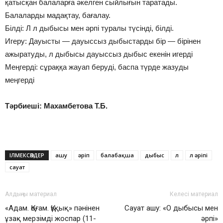
қатысқан балаларға әкелген сыйлығын таратады.
Балаларды мадақтау, бағалау.
Білді: Л л дыбысы мен әрпі туралы түсінді, білді.
Игеру: Дауысты — дауыссыз дыбыстарды бір — бірінен
ажыратуды, л дыбысы дауыссыз дыбыс екенін игерді
Меңгерді: сұраққа жауап беруді, баспа түрде жазуды
меңгерді
Тәрбиеші: Махамбетова Т.Б.
ІЛМЕКСӨЗДЕР
ашу
әріп
балабақша
дыбыс
л
л әріпі
сауат
Алдыңғы материал
Келесі материал
«Адам. Қоғам. Құқық» пәнінен
Сауат ашу: «О дыбысы мен
ұзақ мерзімді жоспар (11-
әрпі»