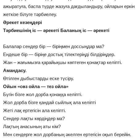
ажыратуға, баспа түрде жазуға дағдыландыру, ойларын еркін
жеткізе білуге тәрбиелеу.
Әрекет кезеңдері
Тәрбиешінің іс — әрекеті Баланың іс — әрекеті
Балалар сендер бір — біріңмен доссыңдар ма?
Ендеше бір — біріңе достық тілектеріңді білдіріңдер.
Жан – жағымызға қарайықшы көптеген қонақтар келіпті.
Амандасу.
Өтілген дыбыстарды еске түсіру.
Ойын «сөз ойла — тез ойла»
Бүгін бізге жол дорба қонаққа келіпті.
Жол дорба бізге қандай сыйлық ала келіпті
Жеті лақ ертегісін ала келіпті.
Сендер лақты көрдіңдер ма?
Лақтың анасының аты кім?
Мен сендерге жол дорбаның әкелген ертегісін оқып берейін.