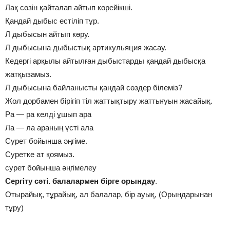
Лақ сөзін қайталап айтып көрейікші.
Қандай дыбыс естіліп тұр.
Л дыбысын айтып көру.
Л дыбысына дыбыстық артикульяция жасау.
Кедергі арқылы айтылған дыбыстарды қандай дыбысқа
жатқызамыз.
Л дыбысына байланысты қандай сөздер білеміз?
Жол дорбамен бірігіп тіл жаттықтыру жаттығуын жасайық.
Ра — ра келді ұшып ара
Ла — ла араның үсті ала
Сурет бойынша әңгіме.
Суретке ат қоямыз.
сурет бойынша әңгімелеу
Сергіту сәті. балалармен бірге орындау
.
Отырайық, тұрайық, ал балалар, бір ауық, (Орындарынан
тұру)