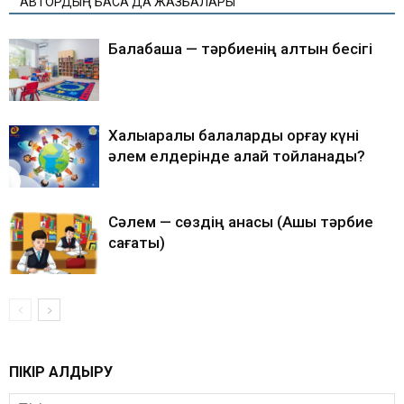
АВТОРДЫҢ БАСҚА ДА ЖАЗБАЛАРЫ
Балабақша — тәрбиенің алтын бесігі
Халықаралық балаларды қорғау күні
әлем елдерінде қалай тойланады?
Сәлем — сөздің анасы (Ашық тәрбие
сағаты)
ПІКІР ҚАЛДЫРУ