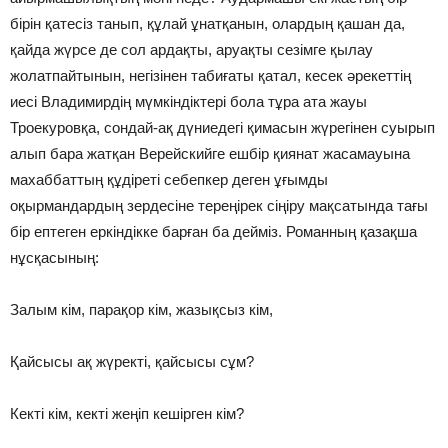
бірін қатесіз танып, құлай ұнатқанын, олардың қашан да,
қайда жүрсе де сол ардақты, аруақты сезімге қылау
жолатпайтынын, негізінен табиғаты қатал, кесек әрекеттің
иесі Владимирдің мүмкіндіктері бола тұра ата жауы
Троекуровқа, сондай-ақ дүниедегі қимасын жүрегінен суырып
алып бара жатқан Верейскийге ешбір қиянат жасамауына
махаббаттың құдіреті себепкер деген ұғымды
оқырмандардың зердесіне тереңірек сіңіру мақсатында тағы
бір ептеген еркіндікке барған ба дейміз. Романның қазақша
нұсқасының:
Залым кім, парақор кім, жазықсыз кім,
Қайсысы ақ жүректі, қайсысы сұм?
Кекті кім, кекті жеңіп кешірген кім?