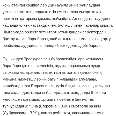
қоныстанған көшпелілер үшін ауылдың не жайлаудың
үстінен салт аттылардың өтіп кететіні жан сыздататын
әрекеттің қатарына қосыла қоймайды. Ал егінді таптау деген
қашанда үлкен қастандықпен, бүліншілікпен пара-пар қимыл.
Шығармада өрнектелетін тартыстың қандай себептерден
бастау алып, бара-бара қалай асқынғанын молырақ аңғарту
орайында аудармашы әлгіндей еркіндікке әдейі барған.
Пушкиндегі Троекуров пен Дубровскийдің ара қатынасы
бара-бара қатты шиеленісіп, ақыры соңғысының ауыр
сырқатқа ұшырағаны, төсек тартып жатып қалған оның
маңына қызметшілерінің батып жақындай алмағаны,
қожайынды тек Егоровнаның күтіп-баққаны, соның қолынан
ғана аздап дәм татқаны баяндалатын жолдарды Шәкәрім
мейлінше тартымды, әрі жатық сөйлете білген. Тек
түпнұсқадағы: “Она (Егоровна – З.Ж.) смотрела за ним
(Дубровским – З.Ж.), как за ребенком, напоминала ему о