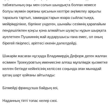
табиғатының оңы мен солын шындықта болған немесе
болуы мүмкін оқиғаны қисынын келтіре әңгімелеу арқылы
таразыға тартып, замандастарын өзара сыйластыққа,
мейірімділікке, бірлікке үндеген, шынайы сезімнің қарапайым
пендешілікпен қоңсы қона алмайтын шуақты нұрын шырқата
әуелеткен Пушкиннің жай аударушысы ғана емес, ол оның
бірегей пікірлесі, әріптесі екенін дәлелдейді.
Шәкәрім жасаған нұсқада Владимирдің Дефорж деген жалған
есіммен Троекуровтың имениесіне алғаш мұғалімдік қызметке
келген бетінде кейінгісінің келіссөз соңында оған мынадай
қатаң шарт қойғаны айтылады:
Білмейді французша байдың өзі,
Наданның тіпті топас келер сөзі.