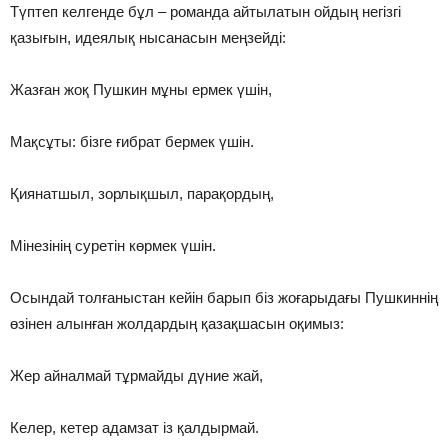
Түптеп келгенде бұл – романда айтылатын ойдың негізгі
қазығын, идеялық нысанасын меңзейді:
Жазған жоқ Пушкин мұны ермек үшін,
Мақсұты: бізге ғибрат бермек үшін.
Қиянатшыл, зорлықшыл, парақордың,
Мінезінің суретін көрмек үшін.
Осындай толғаныстан кейін барып біз жоғарыдағы Пушкиннің
өзінен алынған жолдардың қазақшасын оқимыз:
Жер айналмай тұрмайды дүние жай,
Келер, кетер адамзат із қалдырмай.