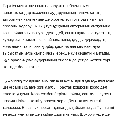
Тәржімемен және оның саналуан проблемасымен
айналысқандар поэзияны ауда­рушының түпнұсқаның
авторымен қайткенмен де бәсекелесіп отыратынын, ал
прозаны аударушының түпнұсқаның авторының айтқанына
көніп, айдағанына жүріп дегендей, оның ықпалына түсетінін,
құлақкесті қызметшісіне айналатыны, құдды дирижердің
қолындағы таяқшаның әрбір қимылынан көз жазбауға
тырысатын музыкант сияқты ерекше күй кешетінін айтады.
Бұл арада әңгіме аударманың өнерлік деңгейде жеткен түрі
жөнінде болып отыр.
Пушкиннің жоғарыда аталған шығармаларын қазақшалағанда
Шәкәрімнің қандай жан азабын бастан кешкенін көзге дәл
елестету қиын. Қара сөзбен берілген ойды, сан қилы суретті
поэзия тілімен жеткізу орасан зор еңбекті қажет еткені
талассыз. Бір ашық нәрсе – қашанда, қайсымыз да Пушкинді
ең алдымен ақын деп қабылдайтынымыз. Шәкәрім үшін де