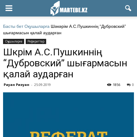
Басты бет
Оқушыларға
Шәкәрім А.С.Пушкиннің “Дубровский”
шығармасын қалай аударған
Оқушыларға
Рефераттар
Шәкәрім А.С.Пушкиннің
“Дубровский” шығармасын
қалай аударған
Рауан Ризуан
-
25.09.2019
1856
0