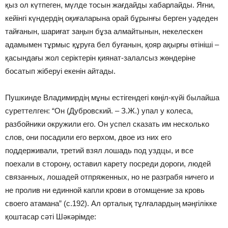
қыз ол күтпеген, мүлде тосын жағдайды хабарлайды. Яғни,
кейінгі күндердің оқиғаларына орай бұрынғы берген уәдеден
тайғанын, шариғат заңын бұза алмайтынын, некелескен
адамымен тұрмыс құруға бел буғанын, қояр ақырғы өтініші –
қасындағы жол серіктерін қиянат-залалсыз жөндеріне
босатып жіберуі екенін айтады.
Пушкинде Владимирдің мұны естігендегі көңіл-күйі былайша
суреттелген: “Он (Дубровский. – З.Ж.) упал у колеса,
разбойники окружили его. Он успел сказать им несколько
слов, они посадили его верхом, двое из них его
поддерживали, третий взял лошадь под уздцы, и все
поехали в сторону, оставил карету посреди дороги, людей
связанных, лошадей отпряженных, но не разграбя ничего и
не пролив ни единной капли крови в отомщение за кровь
своего атамана” (с.192). Ал орталық тұлғалардың мәңгілікке
қоштасар сәті Шәкәрімде: