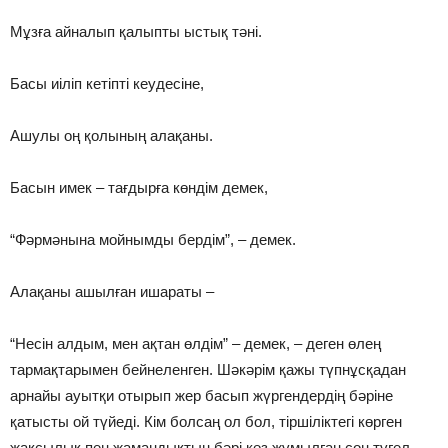
Мұзға айналып қалыпты ыстық тәні.
Басы иіліп кетіпті кеудесіне,
Ашулы оң қолының алақаны.
Басын имек – тағдырға көндім демек,
“Фәрмәнына мойнымды бердім”, – демек.
Алақаны ашылған ишараты –
“Несін алдым, мен ақтан өлдім” – демек, – деген өлең
тармақтарымен бейнеленген. Шәкәрім қажы түпнұсқадан
арнайы ауытқи отырып жер басып жүргендердің бәріне
қатысты ой түйеді. Кім болсаң ол бол, тіршіліктегі көрген
жақсылық пен жамандықтың бәрі көз жұмылған соң түгел