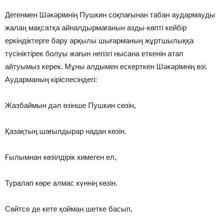
Дегенмен Шәкәрімнің Пушкин соқпағынан табан аудармауды
жалаң мақсатқа айналдырмағанын азды-көпті кейбір
еркіндіктерге бару арқылы шығарманың жұртшылыққа
түсініктірек болуы жағын негізгі нысана еткенін атап
айтуымыз керек. Мұны алдымен ескерткен Шәкәрімнің өзі.
Аударманың кіріспесіндегі:
Жазбаймын дәл өзінше Пушкин сөзін,
Қазақтың шағылдырар надан көзін.
Ғылымнан көзілдірік кимеген ел,
Туралап көре алмас күннің көзін.
Сөйтсе де кете қойман шетке басып,