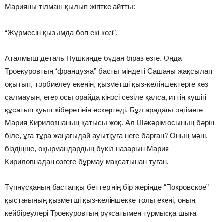
Марияны тілмаш қылып жігітке айтты:
“Жүрмесін қызымда боп екі көзі”.
Аталмыш деталь Пушкинде бұдан біраз өзге. Онда
Троекуровтың “французға” басты міндеті Сашаны жақсылап
оқытып, тәрбиелеу екенін, қызметші қыз-келіншектерге көз
салмауын, егер осы орайда кінәсі сезіле қалса, иттің күшігі
құсатып қуып жіберетінін ескертеді. Бұл арадағы әңгімеге
Мария Кириловнаның қатысы жоқ. Ал Шәкәрім осының бәрін
біле, ұға тұра жаңағыдай ауытқуға неге барған? Оның мәні,
біздіңше, оқырмандардың бүкіл назарын Мария
Кириловнадан өзгеге бұрмау мақсатынан туған.
Түпнұсқаның бастапқы беттерінің бір жерінде “Покровское”
қыстағының қызметші қыз-келіншекке толы екені, оның
кейбіреулері Троекуровтың рұқсатымен тұрмысқа шыға