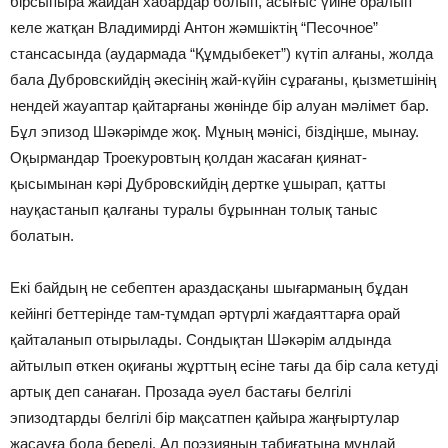
бірсыпыра жайдан хабардар болып, асығыс үйіне оралып
келе жатқан Владимирді Антон жәмшіктің “Песочное”
стансасында (аудармада “Құмдыбекет”) күтіп алғаны, жолда
бала Дубровскийдің әкесінің жай-күйін сұрағаны, қызметшінің
нендей жауаптар қайтарғаны жөнінде бір алуан мәлімет бар.
Бұл эпизод Шәкәрімде жоқ. Мұның мәнісі, біздіңше, мынау.
Оқырмандар Троекуровтың қолдан жасаған қиянат-
қысымынан кәрі Дубровскийдің дертке ұшырап, қатты
науқастанып қалғаны туралы бұрыннан толық таныс
болатын.
Екі байдың не себептен араздасқаны шығарманың бұдан
кейінгі беттерінде там-тұмдап әртүрлі жағдаяттарға орай
қайталанып отырылады. Сондықтан Шәкәрім алдында
айтылып өткен оқиғаны жұрттың есіне тағы да бір сала кетуді
артық деп санаған. Прозада әуел бастағы белгілі
эпизодтарды белгілі бір мақсатпен қайыра жаңғыртулар
жасауға бола береді. Ал поэзияның табиғатына мұндай