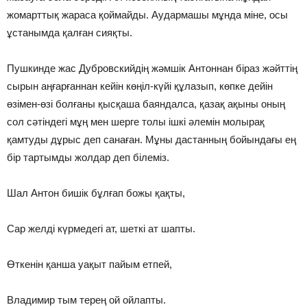
жомарттық жараса қоймайды. Аудармашы мұнда міне, осы
ұстанымда қалған сияқты.
Пушкинде жас Дубровскийдің жәмшік Антоннан біраз жәйттің
сырын аңғарғаннан кейін көңіл-күйі құлазып, көпке дейін
өзімен-өзі болғаны қысқаша баяндалса, қазақ ақыны оның
сол сәтіндегі мұң мен шерге толы ішкі әлемін молырақ
қамтуды дұрыс деп санаған. Мұны дастанның бойындағы ең
бір тартымды жолдар деп білеміз.
Шал Антон бишік бұлғап божы қақты,
Сар желді күрмедегі ат, шеткі ат шапты.
Өткенін қанша уақыт пайым етпей,
Владимир тым терең ой ойлапты.