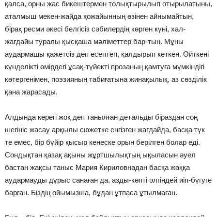
қалса, орны жас бикештермен толықтырылып отырылатыны,
аталмыш мекен-жайда қожайынның өзінен айнымайтын,
бірақ ресми әкесі белгісіз сәбилердің көрген күні, хал-
жағдайы туралы қысқаша мәліметтер бар-тын. Мұны
аудармашы қажетсіз деп есептеп, қалдырып кеткен. Өйткені
күнделікті өмірдегі ұсақ-түйекті прозаның қамтуға мүмкіндігі
көтергенімен, поэзияның табиғатына жинақылық, аз сөзділік
қана жарасады.
Алдында керегі жоқ деп танылған детальды біраздан соң
шегініс жасау арқылы сюжетке енгізген жағдайда, басқа түк
те емес, бір бүйір қысыр кеңеске орын берілген болар еді.
Сондықтан қазақ ақыны жұртшылықтың ықыласын әуел
бастан жақсы таныс Мария Кириловнадан басқа жаққа
аудармауды дұрыс санаған да, азды-көпті әлгіндей иіп-бүгуге
барған. Біздің ойымызша, бұдан ұтпаса ұтылмаған.