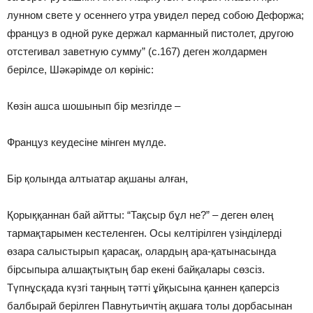
лунном свете у осеннего утра увидел перед собою Дефоржа;
француз в одной руке держал карманный пистолет, другою
отстегивал заветную сумму” (с.167) деген жолдармен
берілсе, Шәкәрімде ол көрініс:
Көзін ашса шошынып бір мезгілде –
Француз кеудесіне мінген мүлде.
Бір қолында алтыатар ақшаны алған,
Қорыққаннан бай айтты: “Тақсыр бұл не?” – деген өлең
тармақтарымен кестеленген. Осы келтірілген үзінділерді
өзара салыстырып қарасақ, олардың ара-қатынасында
бірсыпыра алшақтықтың бар екені байқалары сөзсіз.
Түпнұсқада күзгі таңның тәтті ұйқысына қаннен қаперсіз
балбырай берілген Павнутьичтің ақшаға толы дорбасынан