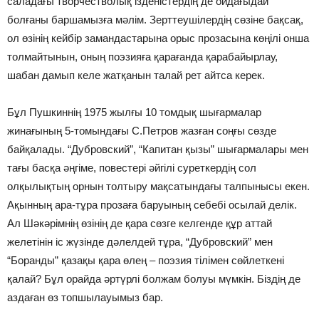
саладағы творчестволық ізденістердің де ойдағыдай
болғаны баршамызға мәлім. Зерттеушілердің сөзіне бақсақ,
ол өзінің кейбір замандастарына орыс прозасына көңілі онша
толмайтынын, оның поэзияға қарағанда қарабайырлау,
шабан дамып келе жатқанын талай рет айтса керек.
Бұл Пушкиннің 1975 жылғы 10 томдық шығармалар
жинағының 5-томындағы С.Петров жазған соңғы сөзде
байқалады. “Дубровский”, “Капитан қызы” шығармалары мен
тағы басқа әңгіме, повестері әйгілі суреткердің сол
олқылықтың орнын толтыру мақсатындағы талпынысы екен.
Ақынның ара-тұра прозаға баруының себебі осылай делік.
Ал Шәкәрімнің өзінің де қара сөзге келгенде құр аттай
желетінін іс жүзінде дәлелдей тұра, “Дубровский” мен
“Боранды” қазақы қара өлең – поэзия тілімен сөйлеткені
қалай? Бұл орайда әртүрлі болжам болуы мүмкін. Біздің де
аздаған өз топшылауымыз бар.