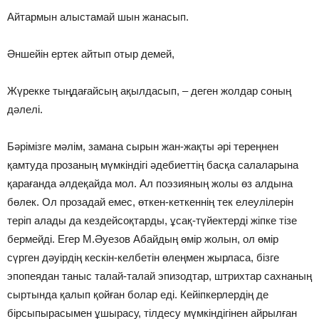
Айтармын алыстамай шын жанасып.
Әншейін ертек айтып отыр демей,
Жүрекке тыңдағайсың ақылдасып, – деген жолдар соның
дәлелі.
Бәрімізге мәлім, замана сырын жан-жақты әрі тереңнен
қамтуда прозаның мүмкіндігі әдебиеттің басқа салаларына
қарағанда әлдеқайда мол. Ал поэзияның жолы өз алдына
бөлек. Ол прозадай емес, өткен-кеткеннің тек елеулілерін
теріп алады да кездейсоқтарды, ұсақ-түйектерді жіпке тізе
бермейді. Егер М.Әуезов Абайдың өмір жолын, ол өмір
сүрген дәуірдің кескін-келбетін өлеңмен жырласа, бізге
эпопеядан таныс талай-талай эпизодтар, штрихтар сахнаның
сыртында қалып қойған болар еді. Кейіпкерлердің де
бірсыпырасымен ұшырасу, тілдесу мүмкіндігі­нен айрылған