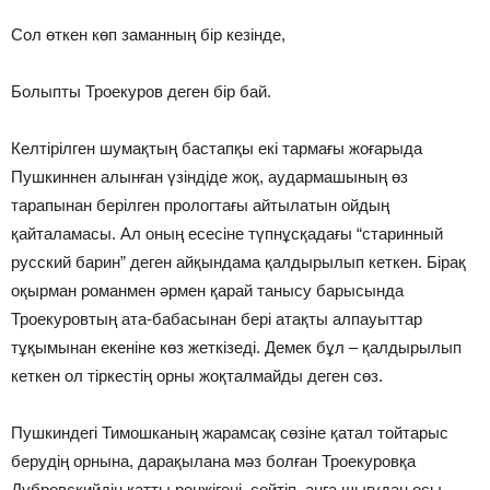
Сол өткен көп заманның бір кезінде,
Болыпты Троекуров деген бір бай.
Келтірілген шумақтың бастапқы екі тармағы жоғарыда
Пушкиннен алынған үзіндіде жоқ, аудармашының өз
тарапынан берілген прологтағы айтылатын ойдың
қайталамасы. Ал оның есесіне түпнұсқадағы “старинный
русский барин” деген айқындама қалдырылып кеткен. Бірақ
оқырман романмен әрмен қарай танысу барысында
Троекуровтың ата-бабасынан бері атақты алпауыттар
тұқымынан екені­не көз жеткізеді. Демек бұл – қалдырылып
кеткен ол тіркестің орны жоқталмайды деген сөз.
Пушкиндегі Тимошканың жарамсақ сөзіне қатал тойтарыс
берудің орнына, дарақылана мәз болған Троекуровқа
Дубровскийдің қатты ренжігені, сөйтіп, аңға шығудан осы