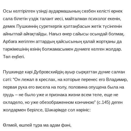
Осы келтірілген үзінді аудармашының сөзбен келісті өрнек
сала білетін үздік талант иесі, майталман психолог екенін,
демек Пушкиннің суреткерлік қолтаңбасын жетік түсінгенін
айнытпай айғақтайды. Нағыз өнер сайысы осындай болмақ.
Арбаға жегілген аттардың қайсысының қалай жортқаны да
тәржімешінің өзінің болжамасымен дүниеге келген жолдар.
Төл еңбегі.
Пушкинде кәрі Дубровскийдің ауыр сырқаттан дүние салған
сәті: “Он лежал в креслах, на которые перенес его Владимир,
первая рука его висела на полу, половина опущена была на
грудь – не было уже и признака жизни всем теле, еще не
охладело, но уже обезображенном кончиною” (с.145) деген
жолдармен берілсе, Шәкәрімде сол көрініс:
Өлмей, өшпей тұра ма адам фәні,