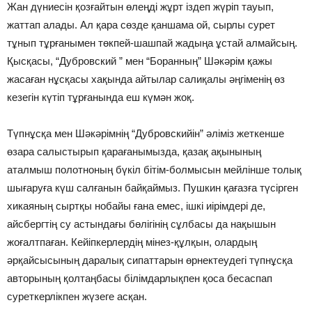
Жан дүниесін қозғайтын өлеңді жұрт іздеп жүріп тауып,
жаттап алады. Ал қара сөзде қаншама ой, сырлы сурет
тұнып тұрғанымен төкпей-шашпай жадыңа ұстай алмайсың.
Қысқасы, “Дубровский ” мен “Боранның” Шәкәрім қажы
жасаған нұсқасы хақында айтылар салиқалы әңгіменің өз
кезегін күтіп тұрғанында еш күмән жоқ.
Түпнұсқа мен Шәкәрімнің “Дубровскийін” әліміз жеткенше
өзара салыстырып қарағанымызда, қазақ ақынының
аталмыш полотноның бүкіл бітім-болмысын мейлінше толық
шығаруға күш салғанын байқаймыз. Пушкин қағазға түсірген
хикаяның сыртқы нобайы ғана емес, ішкі иірімдері де,
айсбергтің су астындағы бөлігінің сұлбасы да нақышын
жоғалтпаған. Кейіпкерлердің мінез-құлқын, олардың
әрқайсысының даралық сипаттарын өрнектеудегі түпнұсқа
авторының қолтаңбасы білімдарлықпен қоса бесаспап
суреткерлікпен жүзеге асқан.