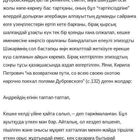
жолы көпе-көрнеу бас тартқаны, оның бұл “тәртіпсіздігіне”
өлердей долырған әпербақан алпауыттың думанды сайранға
өзге үзеңгілестерін ертіп кете барғаны, бірақ қырсық
шалғандай ұзақты күн тек бір қоянды ғана олжалап, кешке
имениесіне көңілсіз оралғаны баяндалатын елеулі эпизодты
Шәкәрімнің сол бастапқы өңін жоғалтпай жеткізуге ерекше
күш салғанын айқын көреміз. Бірақ келтірілген эпизодтың
соңғы тұсы қазақшасында аздап өзгертілген. Яғни, Кирила
Петрович “на возвратном пути, со всею своею охотою
нарочно поехал полями Дубровского” (с.132) деген жолдар:
Андрейдің егінін таптап-таптап,
Кешке келді үйіне қайта салып, – деп тәржімаланған. Бұл
ауытқуда үлкен мән бар. Айталық, ол кездегі өлшеніп,
пішілген және онысы мұқият хатталған мекен-жайда тіршілік
еткен орыс жұртындай емес, кең сахараға бытырай