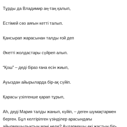
Тұрды да Владимир аң-таң қалып,
Естімей сөз аяғын кетті талып.
Қансырап жарасынан талды ғой деп
Әкетті жолдастары сүйреп алып.
“Қош” – деді біраз ғана есін жиып,
Ауыздан айырыларда бір-ақ сүйіп.
Қарасы үзілгенше қарап тұрып,
Аһ, деді Мария талды жанып, күйіп, – деген шумақтармен
берген. Бұл келтірілген үзінділер арасындағы
айырмашылықтың мәні неде? Аудармашы екі жастың бір-