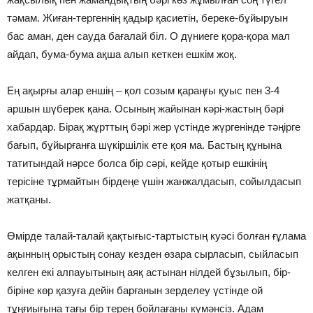
тәмам. Жиған-тергеннің қадыр қасиетін, береке-бұйыруын
бас аман, ден сауда бағалай біл. О дүниеге қора-қора мал
айдап, бума-бума ақша алып кеткен ешкім жоқ.
Ең ақырғы алар еншің – қол созым қараңғы қуыс пен 3-4
аршын шүберек қана. Осының жайынан кәрі-жастың бәрі
хабардар. Бірақ жұрттың бәрі жер үстінде жүргенінде тәңірге
бағып, бұйырғанға шүкіршілік ете қоя ма. Бастың құнына
татитындай нәрсе болса бір сәрі, кейде қотыр ешкінің
терісіне тұрмайтын бірдеңе үшін жанжалдасып, сойылдасып
жатқаны.
Өмірде талай-талай қақтығыс-тартыстың куәсі болған ғұлама
ақынның орыстың сонау кезден өзара сырласып, сыйласып
келген екі алпауытының аяқ астынан нілдей бұзылып, бір-
біріне көр қазуға дейін барғанын зерделеу үстінде ой
тұңғиығына тағы бір терең бойлағаны күмәнсіз. Адам