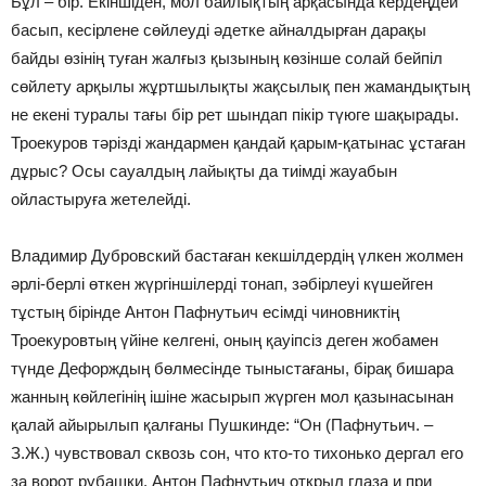
Бұл – бір. Екіншіден, мол байлықтың арқасында кердеңдей
басып, кесірлене сөйлеуді әдетке айналдырған дарақы
байды өзінің туған жалғыз қызының көзінше солай бейпіл
сөйлету арқылы жұртшылықты жақсылық пен жамандықтың
не екені туралы тағы бір рет шындап пікір түюге шақырады.
Троекуров тәрізді жандармен қандай қарым-қатынас ұстаған
дұрыс? Осы сауалдың лайықты да тиімді жауабын
ойластыруға жетелейді.
Владимир Дубровский бастаған кекшілдердің үлкен жолмен
әрлі-берлі өткен жүргіншілерді тонап, зәбірлеуі күшейген
тұстың бірінде Антон Пафнутьич есімді чиновниктің
Троекуровтың үйіне келгені, оның қауіпсіз деген жобамен
түнде Дефорждың бөлмесінде тыныстағаны, бірақ бишара
жанның көйлегінің ішіне жасырып жүрген мол қазынасынан
қалай айырылып қалғаны Пушкинде: “Он (Пафнутьич. –
З.Ж.) чувствовал сквозь сон, что кто-то тихонько дергал его
за ворот рубашки. Антон Пафнутьич открыл глаза и при