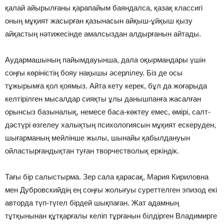
қалай айырылғаны қарапайым баяндалса, қазақ классигі
оның мұқият жасырған қазынасын айқыш-ұйқыш қызу
айқастың нәтижесінде амалсыздан алдырғанын айтады.
Аудармашының пайымдауынша, дала оқырмандары үшін
соңғы көріністің бояу нақышы әсерлілеу. Біз де осы
тұжырымға қол қоямыз. Айта кету керек, бұл да жоғарыда
келтірілген мысалдар сияқты ұлы данышпанға жасалған
орынсыз базыналық, немесе баса-көктеу емес, өмірі, салт-
дәстүрі өзгелеу халықтың психологиясын мұқият ескеруден,
шығарманың мейлінше жылы, шынайы қабылдануын
ойластырғандықтан туған творчестволық еркіндік.
Тағы бір салыстырма. Зер сала қарасақ, Мария Кириловна
мен Дубровскийдің ең соңғы жолығуы суреттелген эпизод екі
авторда түп-түгел бірдей шықпаған. Жат адамның
тұтқынынан құтқарғалы келіп тұрғанын білдірген Владимирге