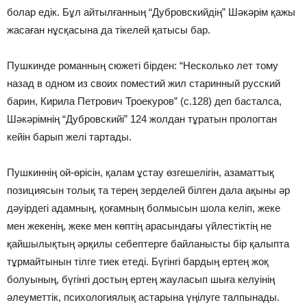
болар едік. Бұл айтылғанның “Дубровскийдің” Шәкәрім қажы
жасаған нұсқасына да тікелей қатысы бар.
Пушкинде романның сюжеті бірден: “Несколько лет тому
назад в одном из своих поместий жил старинный русский
барин, Кирила Петрович Троекуров” (с.128) деп басталса,
Шәкәрімнің “Дубровскийі” 124 жолдан тұратын прологтан
кейін барып желі тартады.
Пушкиннің ой-өрісін, қалам ұстау өзгешелігін, азаматтық
позициясын толық та терең зерделей білген дала ақыны әр
дәуірдегі адамның, қоғамның болмысын шола келіп, жеке
мен жекенің, жеке мен көптің арасындағы үйлестіктің не
қайшылықтың әрқилы себептерге байланысты бір қалыпта
тұрмайтынын тілге тиек етеді. Бүгінгі бардың ертең жоқ
болуының, бүгінгі достың ертең жауласып шыға келуінің
әлеуметтік, психологиялық астарына үңілуге талпынады.