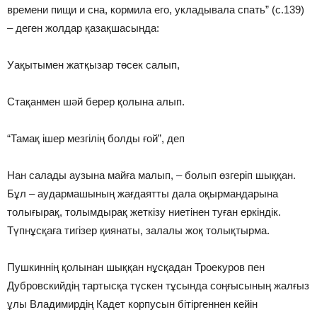
времени пищи и сна, кормила его, укладывала спать” (с.139)
– деген жолдар қазақшасында:
Уақытымен жатқызар төсек салып,
Стақанмен шәй берер қолына алып.
“Тамақ ішер мезгілің болды ғой”, деп
Нан салады аузына майға малып, – болып өзгеріп шыққан.
Бұл – аудармашының жағдаятты дала оқырмандарына
толығырақ, толымдырақ жеткізу ниетінен туған еркіндік.
Түпнұсқаға тигізер қиянаты, залалы жоқ толықтырма.
Пушкиннің қолынан шыққан нұсқадан Троекуров пен
Дубровскийдің тартысқа түскен тұсында соңғысының жалғыз
ұлы Владимирдің Кадет корпусын бітіргеннен кейін