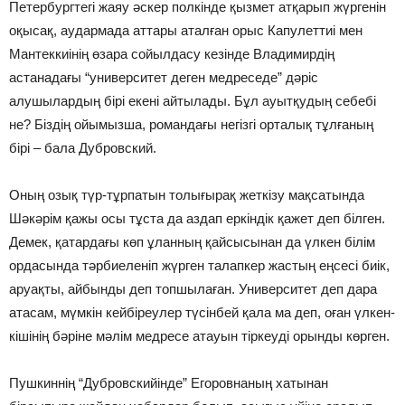
Петербургтегі жаяу әскер полкінде қызмет атқарып жүргенін
оқысақ, аудармада аттары аталған орыс Капулеттиі мен
Мантеккиінің өзара сойылдасу кезінде Владимирдің
астанадағы “университет деген медреседе” дәріс
алушылардың бірі екені айтылады. Бұл ауытқудың себебі
не? Біздің ойымызша, романдағы негізгі орталық тұлғаның
бірі – бала Дубровский.
Оның озық түр-тұрпатын толығырақ жеткізу мақсатында
Шәкәрім қажы осы тұста да аздап еркіндік қажет деп білген.
Демек, қатардағы көп ұланның қайсысынан да үлкен білім
ордасында тәрбиеленіп жүрген талапкер жастың еңсесі биік,
аруақты, айбынды деп топшылаған. Университет деп дара
атасам, мүмкін кейбіреулер түсінбей қала ма деп, оған үлкен-
кішінің бәріне мәлім медресе атауын тіркеуді орынды көрген.
Пушкиннің “Дубровскийінде” Егоровнаның хатынан