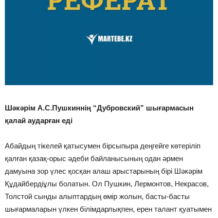
Шәкәрім А.С.Пушкиннің “Дубровский” шығармасын
қалай аударған еді
Абайдың тікелей қатысумен бірсыпыра деңгейге көтеріліп
қалған қазақ-орыс әдеби байланысының одан әрмен
дамуына зор үлес қосқан алаш арыстарының бірі Шәкәрім
Құдайбердіұлы болатын. Ол Пушкин, Лермонтов, Некрасов,
Толстой сынды алыптардың өмір жолын, басты-басты
шығармаларын үлкен білімдарлықпен, ерен талант қуатымен