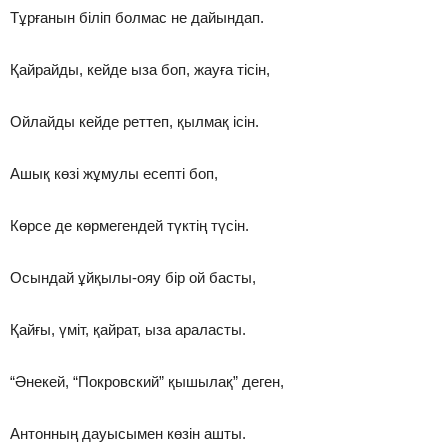
Тұрғанын біліп болмас не дайындап.
Қайрайды, кейде ыза боп, жауға тісін,
Ойлайды кейде реттеп, қылмақ ісін.
Ашық көзі жұмулы есепті боп,
Көрсе де көрмегендей түктің түсін.
Осындай ұйқылы-ояу бір ой басты,
Қайғы, үміт, қайрат, ыза араласты.
“Әнекей, “Покровский” қышылақ” деген,
Антонның дауысымен көзін ашты.