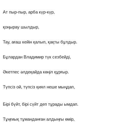
Ат пыр-пыр, арба күр-күр,
қоңырау шылдыр,
Тау, ағаш кейін қалып, қақты бұлдыр.
Бұлардан Владимир түк сезбейді,
Әкетпес әлдеқайда көңіл құрғыр.
Түпсіз ой, түпсіз қиял неше мыңдап,
Бірі бүйт, бірі сүйт деп тұрады ымдап.
Тұңғиық тұманданған алдыңғы өмір,