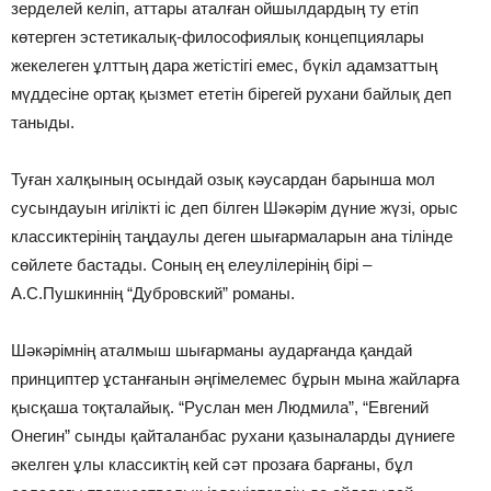
зерделей келіп, аттары аталған ойшылдардың ту етіп
көтерген эстетикалық-философиялық концепциялары
жекелеген ұлттың дара жетістігі емес, бүкіл адамзаттың
мүддесіне ортақ қызмет ететін бірегей рухани байлық деп
таныды.
Туған халқының осындай озық кәусардан барынша мол
сусындауын игілікті іс деп білген Шәкәрім дүние жүзі, орыс
классиктерінің таңдаулы деген шығармаларын ана тілінде
сөйлете бастады. Соның ең елеулілерінің бірі –
А.С.Пушкиннің “Дубровский” романы.
Шәкәрімнің аталмыш шығарманы аударғанда қандай
принциптер ұстанғанын әңгі­мелемес бұрын мына жайларға
қысқаша тоқталайық. “Руслан мен Людмила”, “Евгений
Онегин” сынды қайталанбас рухани қазыналарды дүниеге
әкелген ұлы классиктің кей сәт прозаға барғаны, бұл