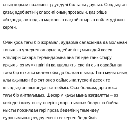
оның көркем поэзияның дүлдүлі болғаны даусыз. Сондықтан
қазақ әдебиетінің классигі оның прозасын, қазіргіше
айтқанда, автордың маркасын сақтай отырып сөйлетуді жөн
көрген.
Оған қоса тағы бір жорамал, аударма саласында да молынан
танылып үлгерген ол орыс әдебиетінің мынадай кесек
үлгілерін сахара тұрғындарына ана тілінде таныстыру
арқылы өз мүмкіндігінің қаншалықты екенін сын сарабынан
тағы бір өткізгісі келген ойы да болған шығар. Тіпті мұны оның
ұлы ақынмен бір сәт өнер сайысына түскені десек те
шындықтан шығандап кетпейміз. Осы болжамдарға қоса
тағы бір айтпағымыз, Шәкәрім қажы мына жағдаятты – өз
кезіндегі жазу-сызу өнерінің жарытымсыз болуына байла­
нысты поэзиядан гөрі проза беделінің төмендеу,
сұранымының аздау екенін ескер­ген бе дейміз.