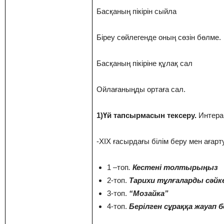
Басқаның пікірін сыйла
Біреу сөйлегенде оның сөзін бөлме.
Басқаның пікіріне құлақ сал
Ойлағаныңды ортаға сал.
1)Үй тапсырмасын тексеру.
Интера
-ХІХ ғасырдағы білім беру мен аға
1 –топ
.
Кестені толтырыңыз
2-топ.
Тарихи тұлғаларды сәйк
3-топ.
“Мозайка”
4-топ.
Берілген сұраққа жауап б