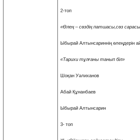
2-топ
«Өлең – сөздің патшасы,сөз сарас
Ыбырай Алтынсариннің өлеңдерін ай
«Тарихи тұлғаны танып біл»
Шоқан Уәлиханов
Абай Құнанбаев
Ыбырай Алтынсарин
3- топ