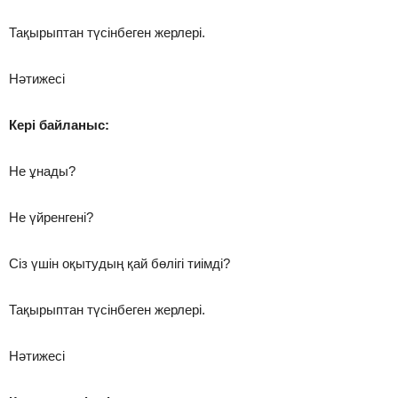
Тақырыптан түсінбеген жерлері.
Нәтижесі
Кері байланыс:
Не ұнады?
Не үйренгені?
Сіз үшін оқытудың қай бөлігі тиімді?
Тақырыптан түсінбеген жерлері.
Нәтижесі