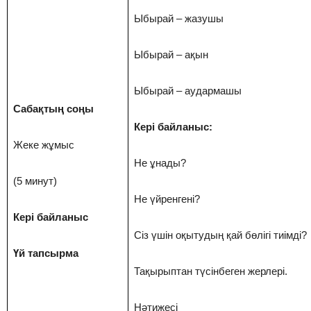
Ыбырай – жазушы
Ыбырай – ақын
Ыбырай – аудармашы
Сабақтың соңы
Кері байланыс:
Жеке жұмыс
Не ұнады?
(5 минут)
Не үйренгені?
Кері байланыс
Сіз үшін оқытудың қай бөлігі тиімді?
Үй тапсырма
Тақырыптан түсінбеген жерлері.
Нәтижесі