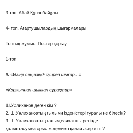
3-топ. Абай Құнанбайұлы
4- топ. Ағартушылардың шығармалары
Топтық жұмыс: Постер қорғау
1-топ
ІІ. «Өзіңе сен,өзіңді сүйреп шығар…»
«Қоржыннан шыққан сұрақтар»
Ш.Уәлиханов деген кім ?
2. Ш.Уәлихановтың ғылыми ізденістері туралы не білесің?
3. Ш.Уәлихановтың ғалым,саяхатшы ретінде
қалыптасуына орыс мәдениеті қалай әсер етті ?