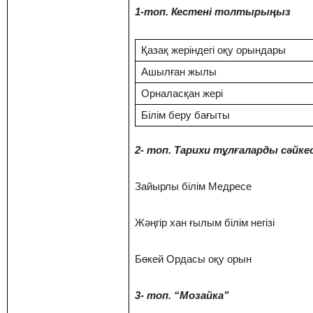
1-топ. Кестені толтырыңыз
Қазақ жеріндегі оқу орындары
Ашылған жылы
Орналасқан жері
Білім беру бағыты
2- топ. Тарихи тұлғаларды сәйке
Зайырлы білім Медресе
Жәңгір хан ғылым білім негізі
Бөкей Ордасы оқу орын
3- топ. “Мозайка”