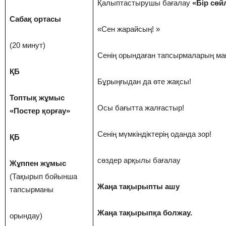
Қалыптастырушы бағалау
«Бір сөй
Сабақ ортасы
«Сен жарайсың! »
(20 минут)
Сенің орындаған тапсырмаларың ма
ҚБ
Бұрыңғыдан да өте жақсы!
Топтық жұмыс
Осы бағытта жалғастыр!
«Постер қорғау»
Сенің мүмкіндіктерің оданда зор!
ҚБ
сөздер арқылы бағалау
Жұппен жұмыс
(Тақырып бойынша
Жаңа тақырыпты ашу
тапсырманы
Жаңа тақырыпқа болжау.
орындау)