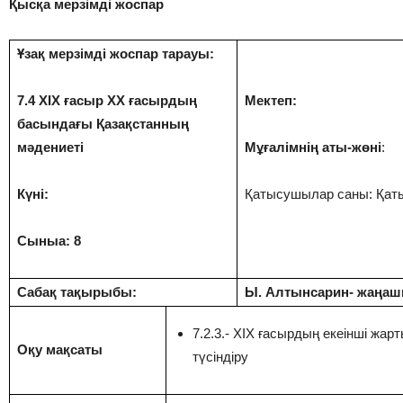
Қысқа мерзімді жоспар
Ұзақ мерзімді жоспар тарауы:
7.4 ХІХ ғасыр ХХ ғасырдың
Мектеп:
басындағы Қазақстанның
мәдениеті
Мұғалімнің аты-жөні
:
Күні:
Қатысушылар саны: Қаты
Сыныа: 8
Сабақ тақырыбы:
Ы. Алтынсарин- жаңаш
7.2.3.- ХІХ ғасырдың екеінші жар
Оқу мақсаты
түсіндіру