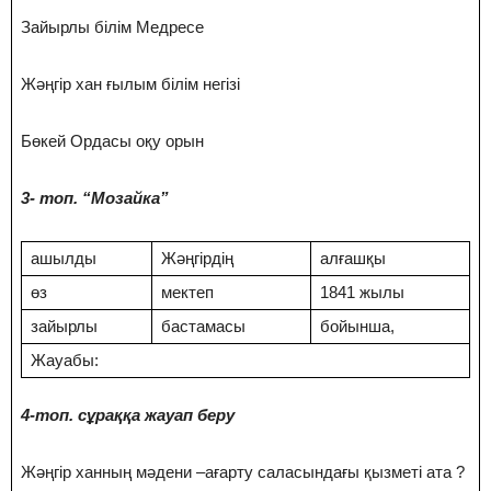
Зайырлы білім Медресе
Жәңгір хан ғылым білім негізі
Бөкей Ордасы оқу орын
3- топ. “Мозайка”
ашылды
Жәңгірдің
алғашқы
өз
мектеп
1841 жылы
зайырлы
бастамасы
бойынша,
Жауабы:
4-топ. сұраққа жауап беру
Жәңгір ханның мәдени –ағарту саласындағы қызметі ата ?