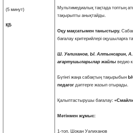
Мультимедиалық тақтада топтың аты 
(5 минут)
тақырыпты анықтайды.
ҚБ
Оқу мақсатымен таныстыру.
Саба
бағалау критерийлері оқушыларға 
Ш. Уәлиханов, Ы. Алтынсарин, А
ағартушыларылар жайлы
ведио к
Бүгінгі жаңа сабақтың тақырыбын
Ы
педагог
дәптерге жазып отырады.
Қалыптастырушы бағалау:
«Смайли
Мәтінмен жұмыс:
1-топ. Шоқан Уәлиханов