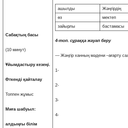
ашылды
Жәңгірдің
өз
мектеп
зайырлы
бастамасы
Сабақтың басы
4-топ. сұраққа жауап беру
(10 минут)
— Жәңгір ханның мәдени –ағарту са
Ұйымдастыру кезеңі.
1-
Өткенді қайталау
2-
Топпен жұмыс
3-
Миға шабуыл:
4-
алдыңғы білім