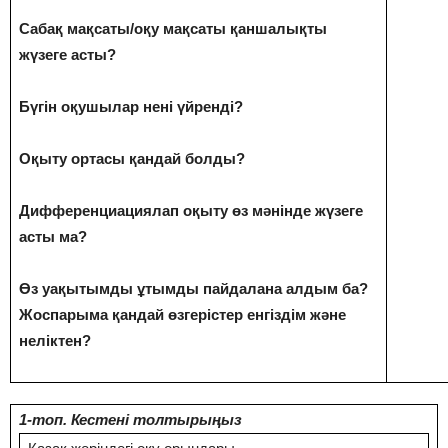
Сабақ мақсаты/оқу мақсаты қаншалықты
жүзеге асты?
Бүгін оқушылар нені үйренді?
Оқыту ортасы қандай болды?
Дифференциациялап оқыту өз мәнінде жүзеге
асты ма?
Өз уақытымды ұтымды пайдалана алдым ба?
Жоспарыма қандай өзгерістер енгіздім және
неліктен?
1-топ. Кестені толтырыңыз