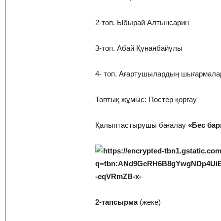
2-топ. Ыбырай Алтынсарин
3-топ. Абай Құнанбайұлы
4- топ. Ағартушылардың шығармал
Топтық жұмыс: Постер қорғау
Қалыптастырушы бағалау
«Бес бар
2-тапсырма
(жеке)