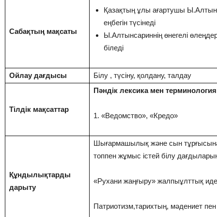
Қазақтың ұлы ағартушы Ы.Алтынса
еңбегін түсінеді
Сабақтың мақсаты
Ы.Алтынсариннің өнегелі өлеңдері
біледі
Ойлау дағдысы
Білу , түсіну, қолдану, талдау
Пәндік лексика мен терминология
Тілдік мақсаттар
1. «Ведомство», «Кредо»
Шығармашылық және сын тұрғысына
топпен жұмыс істей білу дағдыларын
Құндылықтарды
«Рухани жаңғыру» жалпыұлттық ид
дарыту
Патриотизм,тарихтың, мәдениет пен 