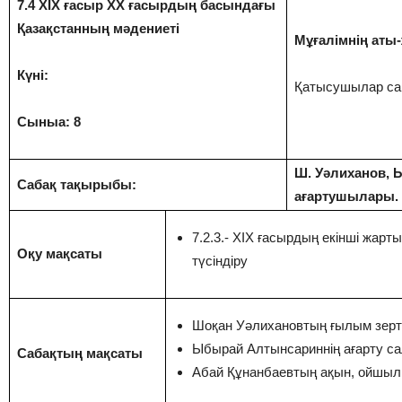
7.4 ХІХ ғасыр ХХ ғасырдың басындағы
Қазақстанның мәдениеті
Мұғалімнің аты-
Күні:
Қатысушылар сан
Сыныа: 8
Ш. Уәлиханов, 
Сабақ тақырыбы:
ағартушылары.
7.2.3.- ХІХ ғасырдың екінші жарты
Оқу мақсаты
түсіндіру
Шоқан Уәлихановтың ғылым зертт
Ыбырай Алтынсариннің ағарту са
Сабақтың мақсаты
Абай Құнанбаевтың ақын, ойшыл, қ