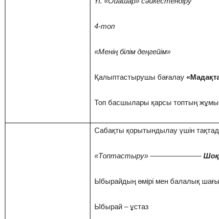
ҮІ. «Ойашар» сәйкестендіру
4-топ
«Менің білім деңгейім»
Қалыптастырушы бағалау
«Мадақта
Топ басшылары қарсы топтың жұмы
Сабақты қорытындылау үшін тақта
«Топтастыру»
———————
Шоқ
Ыбырайдың өмірі мен балалық шағ
Ыбырай – ұстаз