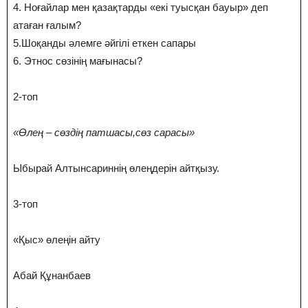
4. Ноғайлар мен қазақтарды «екі туысқан бауыр» деп
атаған ғалым?
5.Шоқанды әлемге әйгілі еткен сапары
6. Этнос сөзінің мағынасы?
2-топ
«Өлең – сөздің патшасы,сөз сарасы»
Ыбырай Алтынсариннің өлеңдерін айтқызу.
3-топ
«Қыс» өлеңін айту
Абай Құнанбаев