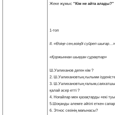
Жеке жұмыс
“Кім не айта алады?” 
1-топ
ІІ. «Өзіңе сен,өзіңді сүйреп шығар…»
«Қоржыннан шыққан сұрақтар»
Ш.Уәлиханов деген кім ?
2. Ш.Уәлихановтың ғылыми ізденісте
3. Ш.Уәлихановтың ғалым,саяхатшы
қалай әсер етті ?
4. Ноғайлар мен қазақтарды «екі ту
5.Шоқанды әлемге әйгілі еткен сапа
6. Этнос сөзінің мағынасы?