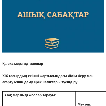
Қысқа мерзімді жоспар
ХІХ ғасырдың екінші жартысындағы білім беру мен
ағарту ісінің даму ерекшеліктерін түсіндіру
Ұзақ мерзімді жоспар тарауы:
Мектеп: