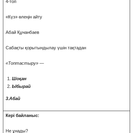
4-топ
«Күз» өлеңін айту
Абай Құнанбаев
Сабақты қорытындылау үшін тақтадан
«Топтастыру»
—
Шоқан
Ыбырай
3.Абай
Кері байланыс:
Не ұнады?