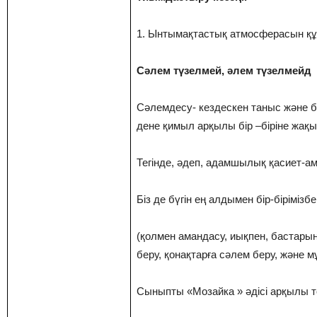
1. Ынтымақтастық атмосферасын құ
Сәлем түзелмей, әлем түзелмейд
Сәлемдесу- кездескен таныс және б
дене қимыл арқылы бір –біріне жақын
Тегінде, әдеп, адамшылық қасиет-а
Біз де бүгін ең алдымен бір-бірімізб
(қолмен амандасу, иықпен, бастарын
беру, қонақтарға сәлем беру, және м
Сыныпты «Мозайка » әдісі арқылы то