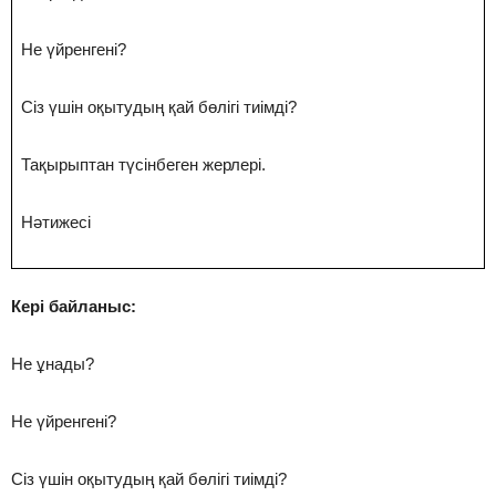
Не үйренгені?
Сіз үшін оқытудың қай бөлігі тиімді?
Тақырыптан түсінбеген жерлері.
Нәтижесі
Кері байланыс:
Не ұнады?
Не үйренгені?
Сіз үшін оқытудың қай бөлігі тиімді?