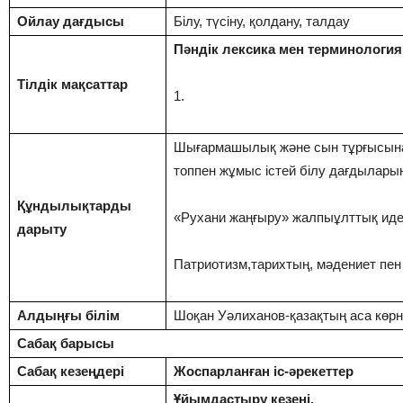
Ойлау дағдысы
Білу, түсіну, қолдану, талдау
Пәндік лексика мен терминология
Тілдік мақсаттар
1.
Шығармашылық және сын тұрғысына
топпен жұмыс істей білу дағдыларын
Құндылықтарды
«Рухани жаңғыру» жалпыұлттық ид
дарыту
Патриотизм,тарихтың, мәдениет пен 
Алдыңғы білім
Шоқан Уәлиханов-қазақтың аса көрне
Сабақ барысы
Сабақ кезеңдері
Жоспарланған іс-әрекеттер
Ұйымдастыру кезеңі.