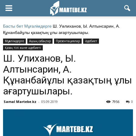
Басты бет
Мұғалімдерге
Ш. Уәлиханов, Ы. Алтынсарин, А.
Құнанбайұлы қазақтың ұлы ағартушылары.
Мұғалімдерге
Ашық сабақтар
Презентациялар
Әдебиет
Қазақ тілі және әдебиеті
Ш. Уәлиханов, Ы.
Алтынсарин, А.
Құнанбайұлы қазақтың ұлы
ағартушылары.
Samal Martebe.kz
-
05.09.2019
7956
0