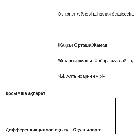
Өз көңіл күйлеріңді қалай білдіресің
Жақсы Орташа Жаман
Үй тапсырмасы.
Хабарлама дайында
«Ы. Алтынсарин өмірі»
Қосымша ақпарат
Дифференциациялап оқыту – Оқушыларға