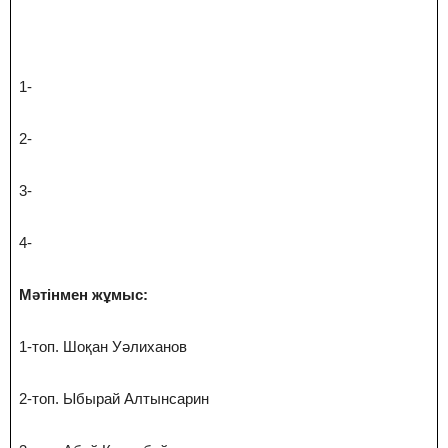
1-
2-
3-
4-
Мәтінмен жұмыс:
1-топ. Шоқан Уәлиханов
2-топ. Ыбырай Алтынсарин