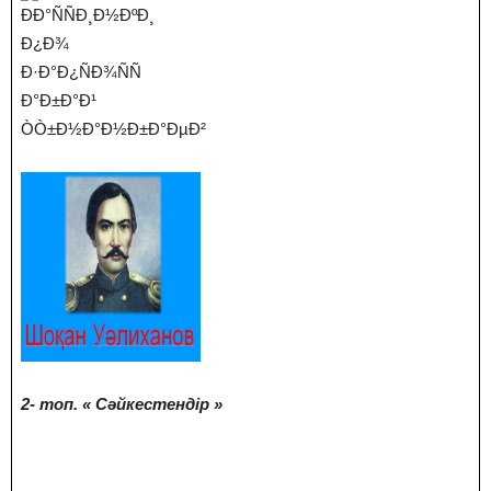
2- топ. « Сәйкестендір »