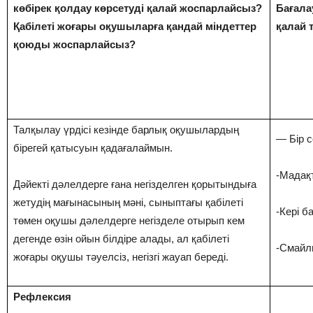
көбірек қолдау көрсетуді қалай жоспарлайсыз?
Бағала
Қабілеті жоғары оқушыларға қандай міндеттер
қалай 
қоюды жоспарлайсыз?
Талқылау үрдісі кезінде барлық оқушылардың
— Бір 
бірегей қатысуын қадағалаймын.
-Мадақ
Дәйекті дәлелдерге ғана негізделген қорытындыға
жетудің мағынасының мәні, сыныптағы қабілеті
-Кері б
төмен оқушы дәлелдерге негізделе отырып кем
дегенде өзін ойын білдіре алады, ал қабілеті
-Смайл
жоғары оқушы тәуелсіз, негізгі жауап береді.
Рефлексия