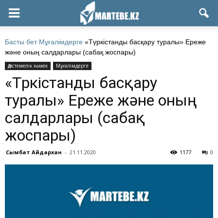
Басты бет
Мұғалімдерге
«Түркістанды басқару туралы» Ереже
және оның салдарлары (сабақ жоспары)
Әдістемелік көмек
Мұғалімдерге
«Түркістанды басқару
туралы» Ереже және оның
салдарлары (сабақ
жоспары)
Сымбат Айдархан
-
21.11.2020
1177
0