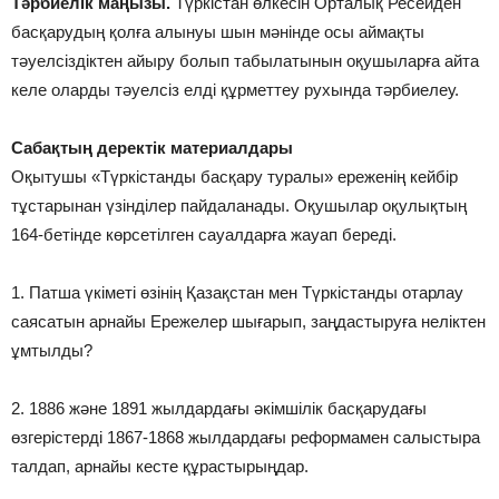
Тәрбиелік маңызы.
Түркістан өлкесін Орталық Ресейден
басқарудың қолға алынуы шын мәнінде осы аймақты
тәуелсіздіктен айыру болып табылатынын оқушыларға айта
келе оларды тәуелсіз елді құрметтеу рухында тәрбиелеу.
Сабақтың деректік материалдары
Оқытушы «Түркістанды басқару туралы» ереженің кейбір
тұстарынан үзінділер пайдаланады. Оқушылар оқулықтың
164-бетінде көрсетілген сауалдарға жауап береді.
1. Патша үкіметі өзінің Қазақстан мен Түркістанды отарлау
саясатын арнайы Ережелер шығарып, заңдастыруға неліктен
ұмтылды?
2. 1886 және 1891 жылдардағы әкiмшiлiк басқарудағы
өзгерiстердi 1867-1868 жылдардағы реформамен салыстыра
талдап, арнайы кесте құрастырыңдар.