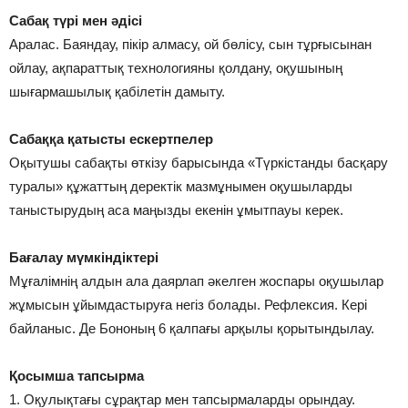
Сабақ түрі мен әдісі
Аралас. Баяндау, пікір алмасу, ой бөлісу, сын тұрғысынан
ойлау, ақпараттық технологияны қолдану, оқушының
шығармашылық қабілетін дамыту.
Сабаққа қатысты ескертпелер
Оқытушы сабақты өткізу барысында «Түркістанды басқару
туралы» құжаттың деректік мазмұнымен оқушыларды
таныстырудың аса маңызды екенін ұмытпауы керек.
Бағалау мүмкіндіктері
Мұғалiмнiң алдын ала даярлап әкелген жоспары оқушылар
жұмысын ұйымдастыруға негiз болады. Рефлексия. Кері
байланыс. Де Бононың 6 қалпағы арқылы қорытындылау.
Қосымша тапсырма
1. Оқулықтағы сұрақтар мен тапсырмаларды орындау.