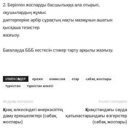
2. Берiлген жоспарды басшылыққа ала отырып,
оқушылардың жұмыс
дәптерлерiне әрбiр сұрақтың нақты мазмұнын ашатын
қысқаша тезистер
жазғызу.
Бағалауда БББ кестесін стикер тарту арқылы жазғызу.
ІЛМЕКСӨЗДЕР
ереже
комиссия
отар
сабақ жоспары
түркістан
түркістан өлкесі
Алдыңғы материал
Келесі материал
Қазақ өлкесіндегі өнеркәсіптің
Қазақстандағы сауда
даму ерекшеліктері (сабақ
қатынастарындағы өзгерістер
жоспары)
(сабақ жоспары)