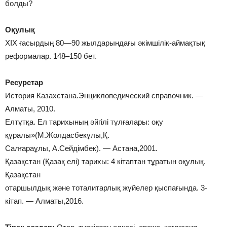
болды?
Оқулық
ХІХ ғасырдың 80—90 жылдарындағы әкімшілік-аймақтық
реформалар. 148–150 бет.
Ресурстар
История Казахстана.Энциклопедический справочник. —
Алматы, 2010.
Елтұтқа. Ел тарихының әйгілі тұлғалары: оқу
құралы»(М.Жолдасбекұлы,Қ.
Салғараұлы, А.Сейдімбек). — Астана,2001.
Қазақстан (Қазақ елі) тарихы: 4 кітаптан тұратын оқулық.
Қазақстан
отаршылдық және тоталитарлық жүйелер қыспағында. 3-
кітап. — Алматы,2016.