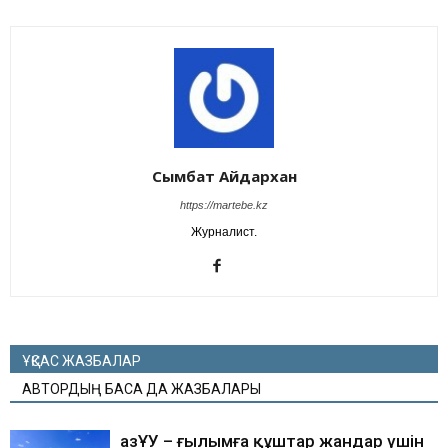
Сымбат Айдархан
https://martebe.kz
Журналист.
ҰҚСАС ЖАЗБАЛАР
АВТОРДЫҢ БАСҚА ДА ЖАЗБАЛАРЫ
ҚазҰУ – ғылымға құштар жандар үшін