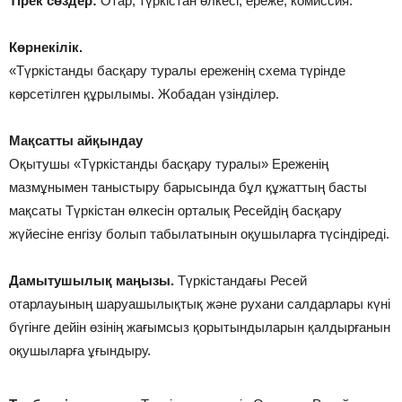
Тірек сөздер:
Отар, түркістан өлкесі, ереже, комиссия.
Көрнекілік.
«Түркістанды басқару туралы ереженің схема түрінде
көрсетілген құрылымы. Жобадан үзінділер.
Мақсатты айқындау
Оқытушы «Түркістанды басқару туралы» Ереженің
мазмұнымен таныстыру барысында бұл құжаттың басты
мақсаты Түркістан өлкесін орталық Ресейдің басқару
жүйесіне енгізу болып табылатынын оқушыларға түсіндіреді.
Дамытушылық маңызы.
Түркістандағы Ресей
отарлауының шаруашылықтық және рухани салдарлары күні
бүгінге дейін өзінің жағымсыз қорытындыларын қалдырғанын
оқушыларға ұғындыру.