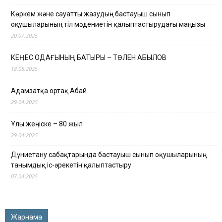
Көркем және сауатты жазудың бастауыш сынып
оқушыларының тіл мәдениетін қалыптастырудағы маңызы
20.07.2025
КЕҢЕС ОДАҒЫНЫҢ БАТЫРЫ – ТӨЛЕН ҚАБЫЛОВ
18.05.2025
Адамзатқа ортақ Абай
29.04.2025
Ұлы жеңіске – 80 жыл
29.04.2025
Дүниетану сабақтарында бастауыш сынып оқушыларының
танымдық іс-әрекетін қалыптастыру
07.04.2025
Жарнама