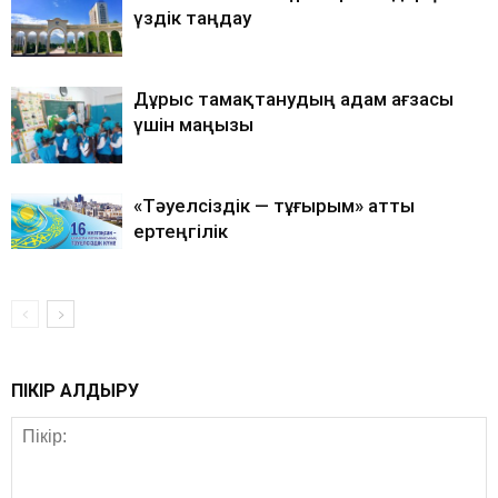
үздік таңдау
Дұрыс тамақтанудың адам ағзасы
үшін маңызы
«Тәуелсіздік — тұғырым» атты
ертеңгілік
ПІКІР ҚАЛДЫРУ