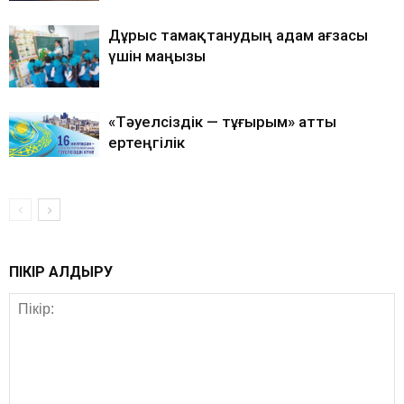
Дұрыс тамақтанудың адам ағзасы
үшін маңызы
«Тәуелсіздік — тұғырым» атты
ертеңгілік
ПІКІР ҚАЛДЫРУ