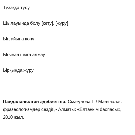
Tұзаққа түсу
Шылауында болу [кeтy], [жүру]
Ыңғайына көну
Ығынан шыға алмау
Ырқында жүру
Пайдаланылған әдебиеттер:
Смағұлова Г. / Мағыналас
фразеологизмдер сөздігі,- Алматы: «Елтаным баспасы»,
2010 жыл.