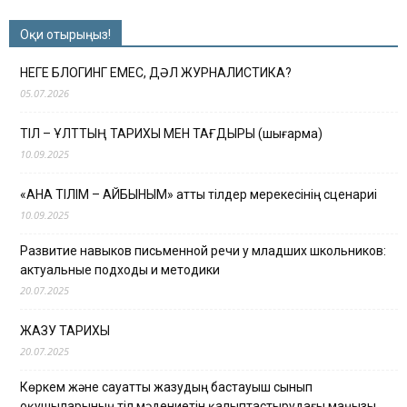
Оқи отырыңыз!
НЕГЕ БЛОГИНГ ЕМЕС, ДӘЛ ЖУРНАЛИСТИКА?
05.07.2026
ТІЛ – ҰЛТТЫҢ ТАРИХЫ МЕН ТАҒДЫРЫ (шығарма)
10.09.2025
«АНА ТІЛІМ – АЙБЫНЫМ» атты тілдер мерекесінің сценариі
10.09.2025
Развитие навыков письменной речи у младших школьников:
актуальные подходы и методики
20.07.2025
ЖАЗУ ТАРИХЫ
20.07.2025
Көркем және сауатты жазудың бастауыш сынып
оқушыларының тіл мәдениетін қалыптастырудағы маңызы