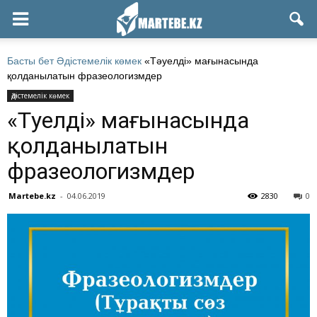
Басты бет
Әдістемелік көмек
«Тәуелді» мағынасында
қолданылатын фразеологизмдер
Әдістемелік көмек
«Тәуелді» мағынасында
қолданылатын
фразеологизмдер
Martebe.kz
-
04.06.2019
2830
0